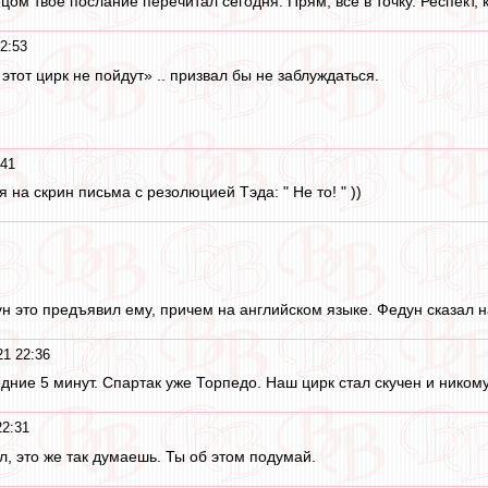
пецом твое послание перечитал сегодня. Прям, все в точку. Респект, 
2:53
этот цирк не пойдут» .. призвал бы не заблуждаться.
:41
я на скрин письма с резолюцией Тэда: " Не то! " ))
н это предъявил ему, причем на английском языке. Федун сказал на э
21 22:36
дние 5 минут. Спартак уже Торпедо. Наш цирк стал скучен и никому
22:31
ал, это же так думаешь. Ты об этом подумай.