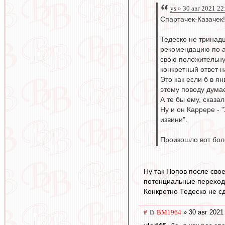
ys » 30 авг 2021 22
Спартачек-Казачек!
Тедеско не тринад
рекомендацию по а
свою положительну
конкретный ответ н
Это как если б в я
этому поводу дума
А те бы ему, сказал
Ну и он Каррере - 
извини".
Произошло вот бол
Ну так Попов после сво
потенциальные переходы
Конкретно Тедеско не сд
#
BM1964
» 30 авг 2021