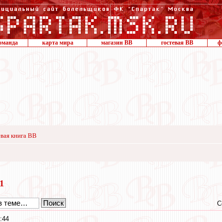
оманда
карта мира
магазин ВВ
гостевая ВВ
ф
вая книга ВВ
21
С
:44