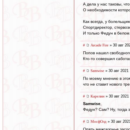
А дела у нас таковы, ч
О необходимости которог
Как всегда, у болельщик
Спортдиректор, стервоз
И только Федун в белом
#
Arcade Fire
» 30 авг 20
Попов нашел свободного
Кто-то совершил сабота
#
Samwise
» 30 авг 2021 
По моему мнению в этом 
что не ставит нового тр
#
Карелин
» 30 авг 2021
Samwise
,
Федун? Сам? Ну, тогда э
#
МосфОлд
» 30 авг 202
Опять межсезонье засос