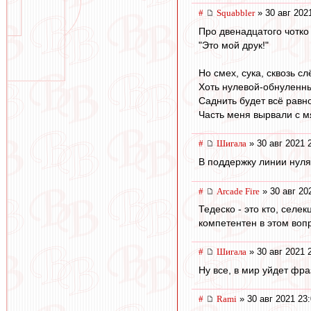
#
Squabbler
» 30 авг 202
Про двенадцатого чотко
"Это мой друк!"
Но смех, сука, сквозь сл
Хоть нулевой-обнуленны
Саднить будет всё равн
Часть меня вырвали с 
#
Шигала
» 30 авг 2021 
В поддержку линии нул
#
Arcade Fire
» 30 авг 20
Тедеско - это кто, сел
компетентен в этом воп
#
Шигала
» 30 авг 2021 
Ну все, в мир уйдет фра
#
Rami
» 30 авг 2021 23