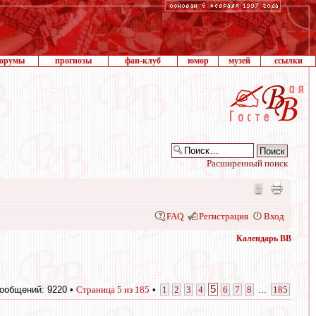
орумы
прогнозы
фан-клуб
юмор
музей
ссылки
Расширенный поиск
FAQ
Регистрация
Вход
Календарь ВВ
5
ообщений: 9220 •
Страница
5
из
185
•
1
2
3
4
6
7
8
...
185