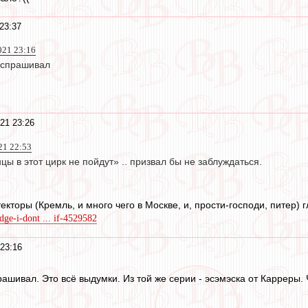
23:37
021 23:16
е спрашивал
21 23:26
21 22:53
цы в этот цирк не пойдут» .. призвал бы не заблуждаться.
екторы (Кремль, и много чего в Москве, и, прости-господи, питер)
idge-i-dont ... if-4529582
 23:16
рашивал. Это всё выдумки. Из той же серии - эсэмэска от Карреры. 