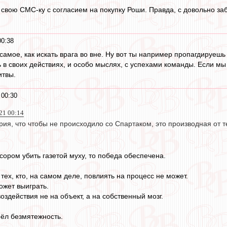
свою СМС-ку с согласием на покупку Роши. Правда, с довольно заб
00:38
е самое, как искать врага во вне. Ну вот ты например пропагдируеш
в своих действиях, и особо мыслях, с успехами команды. Если мы в
итвы.
 00:30
21 00:14
рия, что чтобы не происходило со Спартаком, это производная от те
сором убить газетой муху, то победа обеспечена.
тех, кто, на самом деле, повлиять на процесс не может.
ожет выиграть.
воздействия не на объект, а на собственный мозг.
рёл безмятежность.