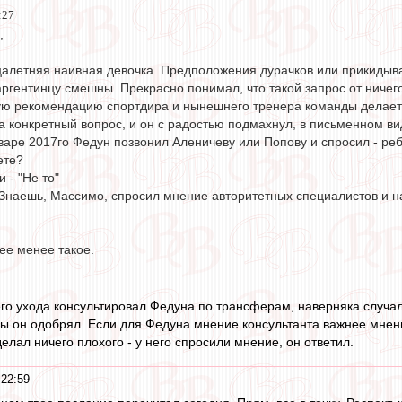
:27
,
цалетняя наивная девочка. Предположения дурачков или прикидыва
ргентинцу смешны. Прекрасно понимал, что такой запрос от ниче
ю рекомендацию спортдира и нынешнего тренера команды делается 
а конкретный вопрос, и он с радостью подмахнул, в письменном ви
нваре 2017го Федун позвонил Аленичеву или Попову и спросил - ре
ете?
и - "Не то"
"Знаешь, Массимо, спросил мнение авторитетных специалистов и нас
ее менее такое.
его ухода консультировал Федуна по трансферам, наверняка случал
 он одобрял. Если для Федуна мнение консультанта важнее мнения
елал ничего плохого - у него спросили мнение, он ответил.
 22:59