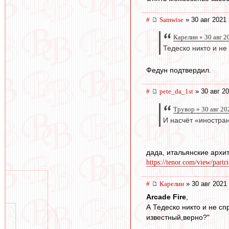
#
Samwise
» 30 авг 2021 
Карелин » 30 авг 2
Тедеско никто и н
Федун подтвердил.
#
pete_da_1st
» 30 авг 20
Трувор » 30 авг 20
И насчёт «иностран
дада, итальянские архит
https://tenor.com/view/partr
#
Карелин
» 30 авг 2021
Arcade Fire
,
А Тедеско никто и не сп
известный,верно?"