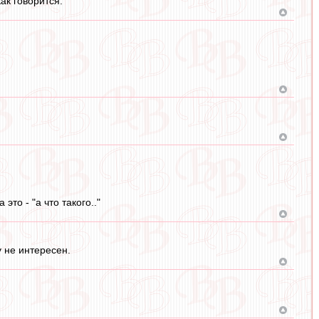
как говорится.
то - "а что такого.."
 не интересен.