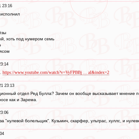
1 23:16
 исполнил
ёзы
й, хоть под нумером семь
о
мясом
23:14
я.
https://www.youtube.com/watch?v=VyFPBBj ... aI&index=2
21 23:13
екционный отдел Ред Булла? Зачем он вообще высказывает мнение п
росе как и Зарема.
23:06
за "нулевой болельщик". Кузьмич, скарфер, ультрас, хуллс, и нулев
:04