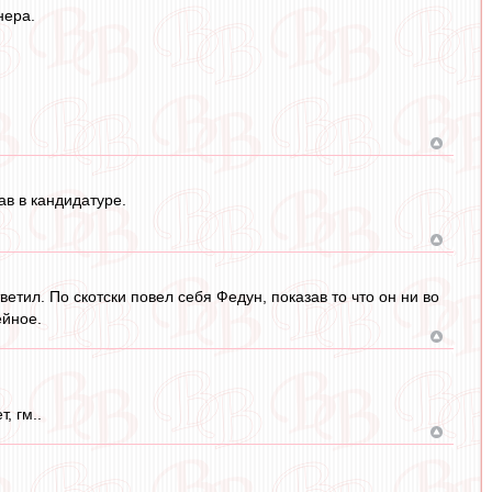
нера.
ав в кандидатуре.
етил. По скотски повел себя Федун, показав то что он ни во
ейное.
, гм..