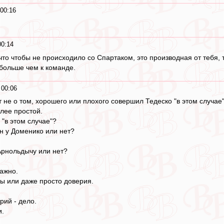
 00:16
00:14
что чтобы не происходило со Спартаком, это производная от тебя, т
 больше чем к команде.
 00:06
 не о том, хорошего или плохого совершил Тедеско "в этом случае"
олее простой.
 "в этом случае"?
он у Доменико или нет?
Арнольдычу или нет?
важно.
ры или даже просто доверия.
рий - дело.
и.