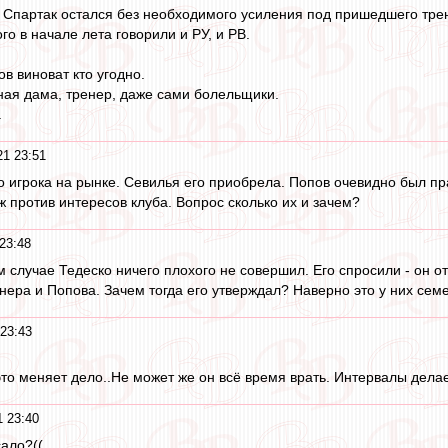
то Спартак остался без необходимого усиления под пришедшего тре
о в начале лета говорили и РУ, и РВ.
ов виноват кто угодно.
ная дама, тренер, даже сами болельщики.
.
21 23:51
 игрока на рынке. Севилья его приобрела. Попов очевидно был пр
ж против интересов клуба. Вопрос сколько их и зачем?
23:48
случае Тедеско ничего плохого не совершил. Его спросили - он отв
енера и Попова. Зачем тогда его утверждал? Наверно это у них сем
 23:43
то меняет дело..Не может же он всё время врать. Интервалы делает
1 23:40
ало?((