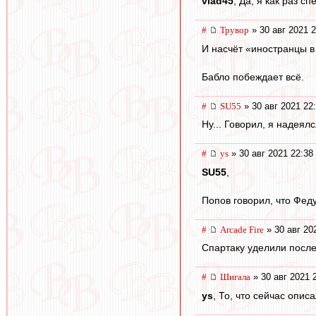
vlad45
, Да, я как раз с
#
Трувор
» 30 авг 2021 2
И насчёт «иностранцы в 
Бабло побеждает всё.
#
SU55
» 30 авг 2021 22
Ну... Говорил, я надеялс
#
ys
» 30 авг 2021 22:38
SU55
,
Попов говорил, что Феду
#
Arcade Fire
» 30 авг 20
Спартаку уделили после
#
Шигала
» 30 авг 2021 
ys
, То, что сейчас опис