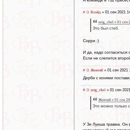
#
Влэйд
» 01 сен 2021 1
serg_chel » 01 сен
Это был стеб.
Сорри :)
И да, надо согласиться 
Если не слепится второ
#
Жентяй
» 01 сен 2021 
Дерби с конями постави
#
serg_chel
» 01 сен 2021
Жентяй » 01 сен 2
Это можно только с
У Зе Луиша травма. Он в