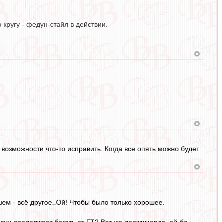
 кругу - федун-стайл в действии.
 возможности что-то исправить. Когда все опять можно будет
шем - всё другое..Ой! Чтобы было только хорошее.
едун продолжает бегать от ГТ? Вот же держиморда, ей-бо..