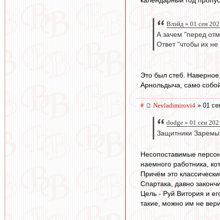
календарный год пропус
Влэйд » 01 сен 202
А зачем "перед от
Ответ "чтобы их не 
Это был стеб. Наверное
Арнольдыча, само собой
#
Nevladimirovi4
» 01 се
dodge » 01 сен 202
Защитники Заремы,
Несопоставимые персона
наемного работника, ко
Причём это классически
Спартака, давно законч
Цель - Руй Витория и ег
такие, можно им не вер