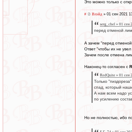
Это можно только с отк
#
Влэйд
» 01 сен 2021 1
serg_chel » 01 сен
перед отменой лим
А зачем "перед отменой
Ответ "чтобы их не увел
Зачем после отмена лим
Наконец-то согласен с
R
RedQuite » 01 сен 
Только "пиздореза"
спад, который наши
А нам всем надо у
по усилению состав
Но не полностью, ибо по
Б.Г.-74 » 01 сен 20