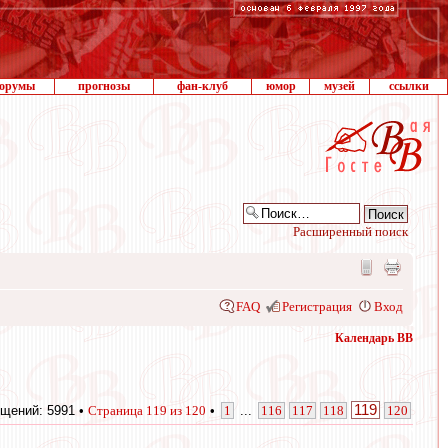
орумы
прогнозы
фан-клуб
юмор
музей
ссылки
Расширенный поиск
FAQ
Регистрация
Вход
Календарь ВВ
119
щений: 5991 •
Страница
119
из
120
•
1
...
116
117
118
120