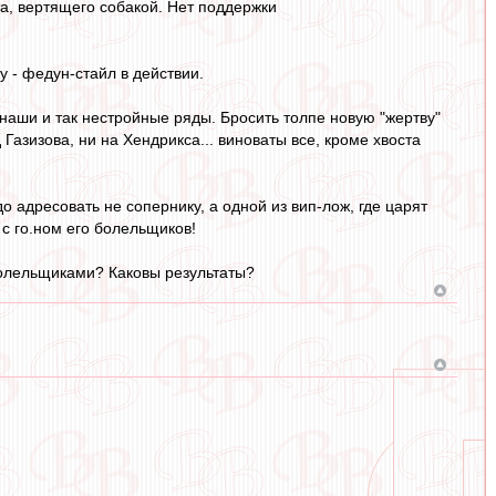
а, вертящего собакой. Нет поддержки
у - федун-стайл в действии.
в наши и так нестройные ряды. Бросить толпе новую "жертву"
Газизова, ни на Хендрикса... виноваты все, кроме хвоста
о адресовать не сопернику, а одной из вип-лож, где царят
 с го.ном его болельщиков!
болельщиками? Каковы результаты?