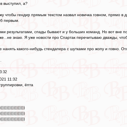
в выступил, а?
ижу чтобы гендир прямым текстом назвал новичка говном, прямо в 
уб первым.
ыми результатами, спады бывают и у больших команд. Но вот вне 
е...не знаю. Я уже новости про Спартак перечитываю дважды, чтоб
 нанять какого-нибудь стендапера с шутками про жопу и говно. От
.
3:32
021 11:32
группировки, ёпта
))))))))))))))))))
))))))))))))))))))
))))))))))))))))))