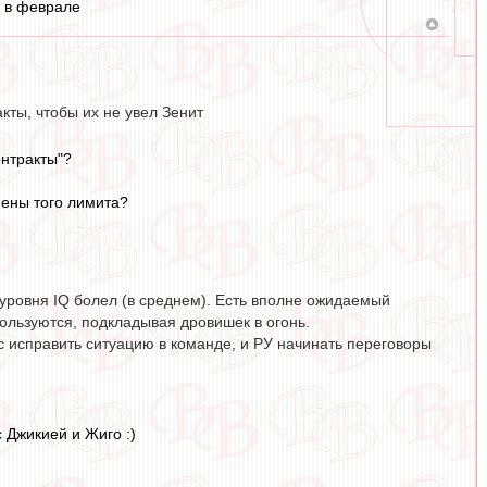
о в феврале
ты, чтобы их не увел Зенит
онтракты"?
мены того лимита?
го уровня IQ болел (в среднем). Есть вполне ожидаемый
пользуются, подкладывая дровишек в огонь.
 исправить ситуацию в команде, и РУ начинать переговоры
 Джикией и Жиго :)