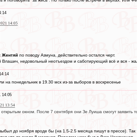
4:14
 2021 14:05
с
Жентяй
по поводу Азмуна, действительно остался черт.
й Влашич, недовольный неотъездом и саботирующий всё и вся - жа
14:14
ли на понедельник в 19.30 мск из-за выборов в воскресенье
 14:05
021 13:54
 открытым окном. После 7 сентября они Зе Луиша смогут заявить 
ыбыл до ноября вроде бы (на 1.5-2.5 месяца пишут в прессе). Так 