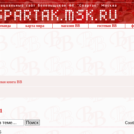
оманда
карта мира
магазин ВВ
гостевая ВВ
ф
вая книга ВВ
21
Сооб
6