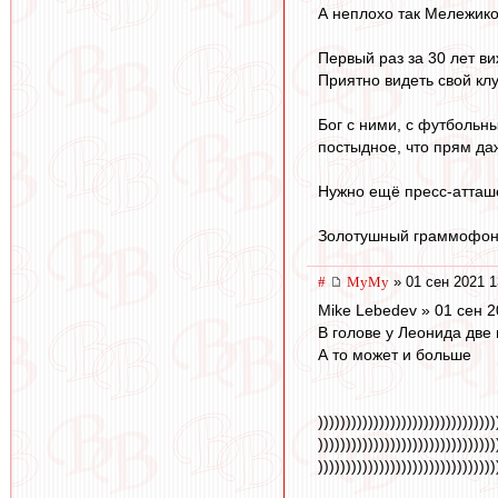
А неплохо так Мележико
Первый раз за 30 лет в
Приятно видеть свой кл
Бог с ними, с футбольн
постыдное, что прям даж
Нужно ещё пресс-атташе
Золотушный граммофон
#
МуМу
» 01 сен 2021 1
Mike Lebedev » 01 сен 2
В голове у Леонида две 
А то может и больше
))))))))))))))))))))))))))))))))
))))))))))))))))))))))))))))))))
))))))))))))))))))))))))))))))))