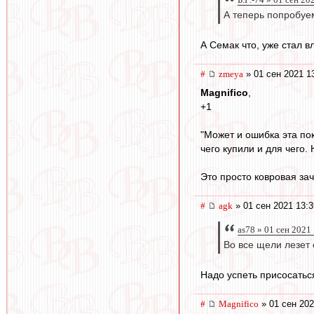
А теперь попробуе
А Семак что, уже стал 
#
zmeya
» 01 сен 2021 1
Magnifico
,
+1
"Может и ошибка эта по
чего купили и для чего. 
Это просто ковровая зач
#
agk
» 01 сен 2021 13:3
as78 » 01 сен 2021
Во все щели лезет 
Надо успеть присосатьс
#
Magnifico
» 01 сен 202