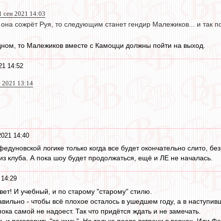
1 сен 2021 14:03
 она сожрёт Руя, то следующим станет гендир Малежиков... и так по
ном, то Малежиков вместе с Камоцци должны пойти на выход.
21 14:52
н 2021 13:14
2021 14:40
едуновской логике только когда все будет окончательно слито, без
из клуба. А пока шоу будет продолжаться, ещё и ЛЕ не началась.
 14:29
ет! И учебный, и по старому "старому" стилю.
вильно - чтобы всё плохое осталось в ушедшем году, а в наступив
ока самой не надоест. Так что придётся ждать и не замечать.
 и поговорить "за жись". Но только после встречи в верхах. Или Ф