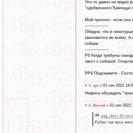
Что-то давно не видно 
"одобренного"Камоцци но
Мой прогноз - если она 
----------------
Обидно, что и некоторые
(виноватого во всём). А
собаки.
----------------
PS Когда трибуны сканди
хвост с собакой. Спарта
PPS Подскажите - Cост
#
agk
» 01 сен 2021 14:0
Нафига обсуждать "тран
#
Жентяй
» 01 сен 2021 
serg_chel » 01 сен
Рубин так весь ме