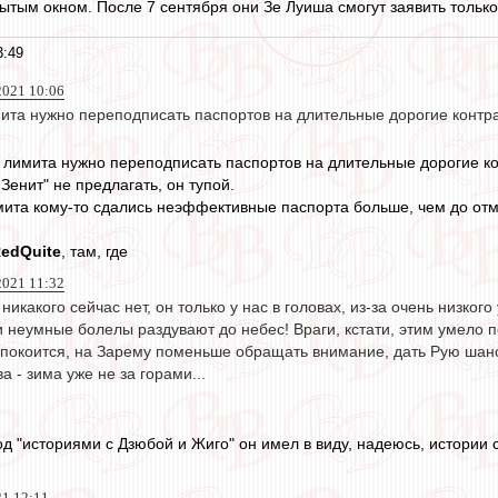
рытым окном. После 7 сентября они Зе Луиша смогут заявить тольк
3:49
 2021 10:06
ита нужно переподписать паспортов на длительные дорогие контрак
 лимита нужно переподписать паспортов на длительные дорогие к
 Зенит" не предлагать, он тупой.
ита кому-то сдались неэффективные паспорта больше, чем до от
edQuite
, там, где
2021 11:32
 никакого сейчас нет, он только у нас в головах, из-за очень низко
 неумные болелы раздувают до небес! Враги, кстати, этим умело 
спокоится, на Зарему поменьше обращать внимание, дать Рую шанс
а - зима уже не за горами...
д "историями с Дзюбой и Жиго" он имел в виду, надеюсь, истории с
21 12:11