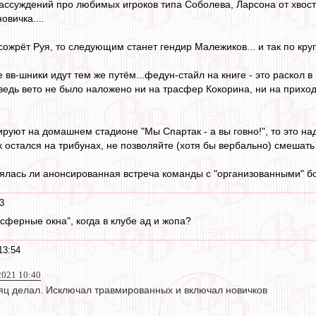
рассуждений про любимых игроков типа Соболева, Ларсона от хвост
вичка....
сожрёт Руя, то следующим станет гендир Малежиков... и так по круг
 вв-шники идут тем же путём...федун-стайл на книге - это раскол 
 ведь вето не было наложено ни на трасфер Кокорина, ни на приход 
руют на домашнем стадионе "Мы Спартак - а вы говно!", то это над
к остался на трибунах, не позволяйте (хотя бы вербально) смешать
оялась ли анонсированная встреча команды с "организованными" 
3
сферные окна", когда в клубе ад и жопа?
13:54
 2021 10:40
сяц делал. Исключал травмированных и включал новичков