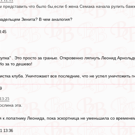
м представить что было бы,если б жена Семака начала рулить бам
владельцем Зенита? В чем аналогия?
3:45
купка" . Это просто за гранью. Откровенно ляпнуть Леонид Арнольд
Но за то дешево!
истка клуба. Уничтожают все последние, что не успел уничтожить г
9
 13:25
ослина эта.
я к лопатнику Леонида, пока эскортница не уменьшила со временем
1 13:36