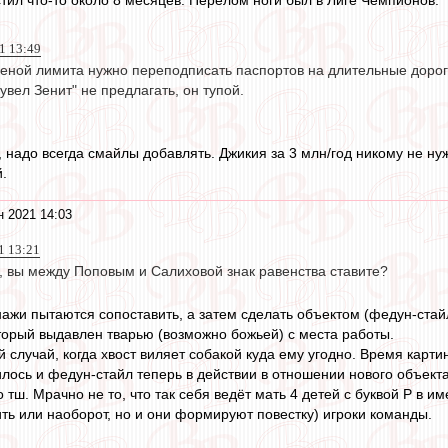
тил что-то около 8 месяцев. Перелом ноги был в Лиге Чемпионов.
1 13:49
меной лимита нужно переподписать паспортов на длительные дорог
увел Зенит" не предлагать, он тупой.
, надо всегда смайлы добавлять. Джикия за 3 млн/год никому не н
.
н 2021 14:03
1 13:21
 вы между Поповым и Салиховой знак равенства ставите?
жи пытаются сопоставить, а затем сделать объектом (федун-стайл
торый выдавлен тварью (возможно божьей) с места работы.
й случай, когда хвост виляет собакой куда ему угодно. Время карт
илось и федун-стайл теперь в действии в отношении нового объекта
о тш. Мрачно не то, что так себя ведёт мать 4 детей с буквой Р в им
ить или наоборот, но и они формируют повестку) игроки команды.