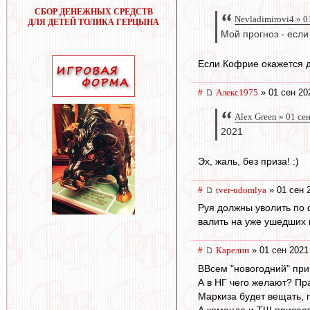
СБОР ДЕНЕЖНЫХ СРЕДСТВ
Nevladimirovi4 » 0
ДЛЯ ДЕТЕЙ ТОЛИКА ГЕРЦЫНА
Мой прогноз - если
Если Кофрие окажется д
#
Алекс1975
» 01 сен 20
Alex Green » 01 се
2021
Эх, жаль, без приза! :)
#
tver-udomlya
» 01 сен 
Руя должны уволить по ф
валить на уже ушедших 
#
Карелин
» 01 сен 2021
ВВсем "новогодний" прив
А в НГ чего желают? Пра
Маркиза будет вещать, п
А команде и ТШ присесть