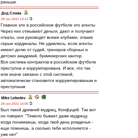
раньше.
Дед Слава
-
29 сен 2021 14:12
Главное зло в российском футболе это агенты.
Через них отмывают деньги, дают и получают
откаты, они руководят всеми клубами, этакие
серые кординалы. Не удивлюсь, если агенты
имеют долю от судей, тренеров сборных и
детских академий, букмекерских кантор.
Вся система контрактов в российском футболе
преступна и коррумпирована. И все, что так
или иначе связано с этой системой,
автоматически становится коррумпированым и
преступным.
Mike Lebedev
-
29 сен 2021 14:00
Был такой древний мудрец, Конфуций. Так вот
он говорил: "Тяжело бывает даже мудрецу,
когда понимаешь: когда твой день рожденья -
еще помнишь, а сколько тебе исполняется -
уже нет"