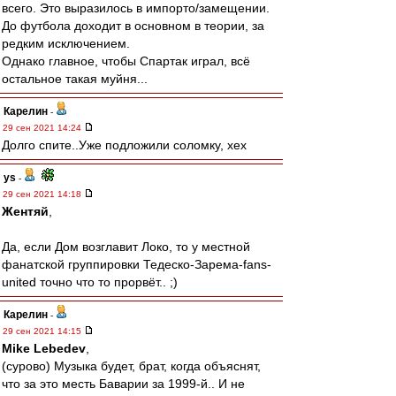
всего. Это выразилось в импорто/замещении.
До футбола доходит в основном в теории, за
редким исключением.
Однако главное, чтобы Спартак играл, всё
остальное такая муйня...
Карелин
-
29 сен 2021 14:24
Долго спите..Уже подложили соломку, хех
ys
-
29 сен 2021 14:18
Жентяй
,
Да, если Дом возглавит Локо, то у местной
фанатской группировки Тедеско-Зарема-fans-
united точно что то прорвёт.. ;)
Карелин
-
29 сен 2021 14:15
Mike Lebedev
,
(сурово) Музыка будет, брат, когда объяснят,
что за это месть Баварии за 1999-й.. И не