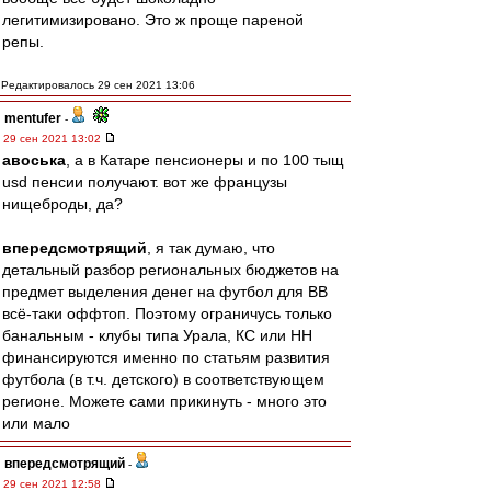
легитимизировано. Это ж проще пареной
репы.
Редактировалось 29 сен 2021 13:06
mentufer
-
29 сен 2021 13:02
авоська
, а в Катаре пенсионеры и по 100 тыщ
usd пенсии получают. вот же французы
нищеброды, да?
впередсмотрящий
, я так думаю, что
детальный разбор региональных бюджетов на
предмет выделения денег на футбол для ВВ
всё-таки оффтоп. Поэтому ограничусь только
банальным - клубы типа Урала, КС или НН
финансируются именно по статьям развития
футбола (в т.ч. детского) в соответствующем
регионе. Можете сами прикинуть - много это
или мало
впередсмотрящий
-
29 сен 2021 12:58