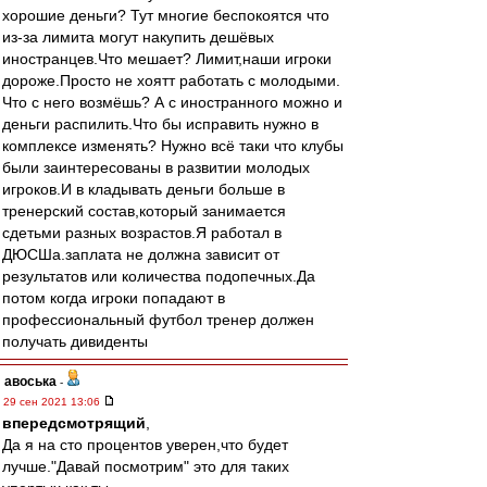
хорошие деньги? Тут многие беспокоятся что
из-за лимита могут накупить дешёвых
иностранцев.Что мешает? Лимит,наши игроки
дороже.Просто не хоятт работать с молодыми.
Что с него возмёшь? А с иностранного можно и
деньги распилить.Что бы исправить нужно в
комплексе изменять? Нужно всё таки что клубы
были заинтересованы в развитии молодых
игроков.И в кладывать деньги больше в
тренерский состав,который занимается
сдетьми разных возрастов.Я работал в
ДЮСШа.заплата не должна зависит от
результатов или количества подопечных.Да
потом когда игроки попадают в
профессиональный футбол тренер должен
получать дивиденты
авоська
-
29 сен 2021 13:06
впередсмотрящий
,
Да я на сто процентов уверен,что будет
лучше."Давай посмотрим" это для таких