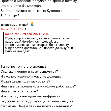
Промес с Мозесом получаю по трешке потому
что они хотя бы мастера.
За что получают столько же Кутепов с
Зобниным?
впередсмотрящий
-
29 сен 2021 12:53
mentufer » 29 сен 2021 12:46
И да, вопрос сейчас уже не в сумме затрат
на детский футбол как таковой, а в
эффективности этих затрат. Денег сверху
выделяется достаточно - просто до низу они
тупо не доходят
Ты точно-точно это знаешь?
Сколько именно и кому выделяют?
И сколько именно и кому не доходит.
Может хватит фантазировать?
Или ты в региональном минфине работаешь?
Или в счетной палате?
И готов поджтвердить это цифрами?
Бюджеты вплоть до муниципальных сегодня
открытые. Зачем тень на плетень наводить?