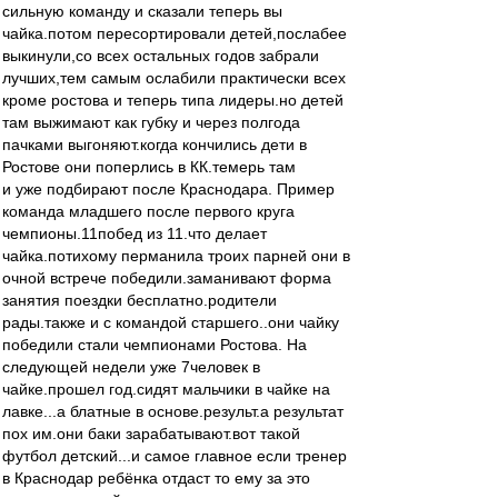
сильную команду и сказали теперь вы
чайка.потом пересортировали детей,послабее
выкинули,со всех остальных годов забрали
лучших,тем самым ослабили практически всех
кроме ростова и теперь типа лидеры.но детей
там выжимают как губку и через полгода
пачками выгоняют.когда кончились дети в
Ростове они поперлись в КК.темерь там
и уже подбирают после Краснодара. Пример
команда младшего после первого круга
чемпионы.11побед из 11.что делает
чайка.потихому перманила троих парней они в
очной встрече победили.заманивают форма
занятия поездки бесплатно.родители
рады.также и с командой старшего..они чайку
победили стали чемпионами Ростова. На
следующей недели уже 7человек в
чайке.прошел год.сидят мальчики в чайке на
лавке...а блатные в основе.результ.а результат
пох им.они баки зарабатывают.вот такой
футбол детский...и самое главное если тренер
в Краснодар ребёнка отдаст то ему за это