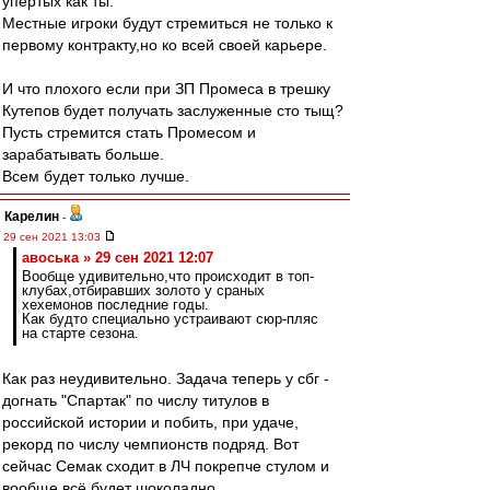
упертых как ты.
Местные игроки будут стремиться не только к
первому контракту,но ко всей своей карьере.
И что плохого если при ЗП Промеса в трешку
Кутепов будет получать заслуженные сто тыщ?
Пусть стремится стать Промесом и
зарабатывать больше.
Всем будет только лучше.
Карелин
-
29 сен 2021 13:03
авоська » 29 сен 2021 12:07
Вообще удивительно,что происходит в топ-
клубах,отбиравших золото у сраных
хехемонов последние годы.
Как будто специально устраивают сюр-пляс
на старте сезона.
Как раз неудивительно. Задача теперь у сбг -
догнать "Спартак" по числу титулов в
российской истории и побить, при удаче,
рекорд по числу чемпионств подряд. Вот
сейчас Семак сходит в ЛЧ покрепче стулом и
вообще всё будет шоколадно