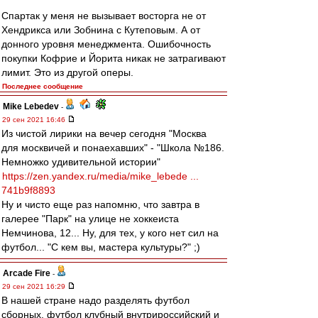
Спартак у меня не вызывает восторга не от
Хендрикса или Зобнина с Кутеповым. А от
донного уровня менеджмента. Ошибочность
покупки Кофрие и Йорита никак не затрагивают
лимит. Это из другой оперы.
Последнее сообщение
Mike Lebedev
-
29 сен 2021 16:46
Из чистой лирики на вечер сегодня "Москва
для москвичей и понаехавших" - "Школа №186.
Немножко удивительной истории"
https://zen.yandex.ru/media/mike_lebede ...
741b9f8893
Ну и чисто еще раз напомню, что завтра в
галерее "Парк" на улице не хоккеиста
Немчинова, 12... Ну, для тех, у кого нет сил на
футбол... "С кем вы, мастера культуры?" ;)
Arcade Fire
-
29 сен 2021 16:29
В нашей стране надо разделять футбол
сборных, футбол клубный внутрироссийский и