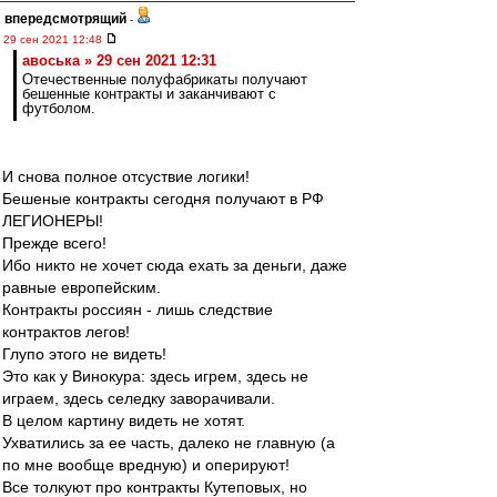
впередсмотрящий
-
29 сен 2021 12:48
авоська » 29 сен 2021 12:31
Отечественные полуфабрикаты получают
бешенные контракты и заканчивают с
футболом.
И снова полное отсуствие логики!
Бешеные контракты сегодня получают в РФ
ЛЕГИОНЕРЫ!
Прежде всего!
Ибо никто не хочет сюда ехать за деньги, даже
равные европейским.
Контракты россиян - лишь следствие
контрактов легов!
Глупо этого не видеть!
Это как у Винокура: здесь игрем, здесь не
играем, здесь селедку заворачивали.
В целом картину видеть не хотят.
Ухватились за ее часть, далеко не главную (а
по мне вообще вредную) и оперируют!
Все толкуют про контракты Кутеповых, но