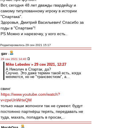
Вот, сегодня 48 лет дважды гвардейцу и
самому титулованному игроку в истории
"Спартака".
Здоровья, Дмитрий Васильевич! Спасибо за
годы в "Спартаке"!
PS Можно и нарезочку, у кого есть..
Редактировалось 29 сен 2021 15:17
gav
-
29 сен 2021 14:40
Mike Lebedev » 29 сен 2021, 12:27
А Николич в Спартак, да?
Скучно. Это даже термин такой есть, когда
меняются, но не "трансвестизм", а...
свинг
https://www.youtube.com/watch?
v=zpeUnWrteQM
только наши жопоноги так не сумеют. будут
постоянно партнёрш терять, передавать не
туда, махать, попадать в просак,..
МосфОлд
-