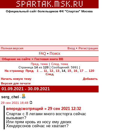
Официальный сайт болельщиков ФК "Спартак" Москва
Полная версия
Вход
•
Регистрация
FAQ
•
Поиск
Общение на сайте
Гостевая книга ВВ
»
Пред. тема
|
След. тема
Страница
14
из
120
[ Сообщений: 5991 ]
На страницу
Пред.
1
...
11
,
12
,
13
,
14
,
15
,
16
,
17
...
120
След.
Начать новую тему
Добавить
Версия для печати
01.09.2021 - 30.09.2021
serg_chel
-
29 сен 2021 16:48
впередсмотрящий » 29 сен 2021 12:32
Спартак с 8 легами много восторга сейчас
вызывает?
Или прям кровь из носу ему двоих
Хендерсонов сейчас не хватает?