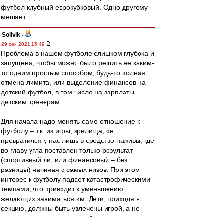
футбол клубный еврокубковый. Одно другому
мешает.
Sollvik
-
29 сен 2021 15:49
Проблема в нашем футболе слишком глубока и
запущена, чтобы можно было решить ее каким-
то одним простым способом, будь-то полная
отмена лимита, или выделение финансов на
детский футбол, в том числе на зарплаты
детским тренерам.
Для начала надо менять само отношение к
футболу – т.к. из игры, зрелища, он
превратился у нас лишь в средство наживы, где
во главу угла поставлен только результат
(спортивный ли, или финансовый – без
разницы) начиная с самых низов. При этом
интерес к футболу падает катастрофическими
темпами, что приводит к уменьшению
желающих заниматься им. Дети, приходя в
секцию, должны быть увлечены игрой, а не