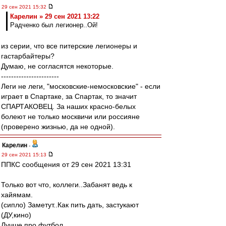
29 сен 2021 15:32
Карелин » 29 сен 2021 13:22
Радченко был легионер..Ой!
из серии, что все питерские легионеры и
гастарбайтеры?
Думаю, не согласятся некоторые.
-----------------------
Леги не леги, "московские-немосковские" - если
играет в Спартаке, за Спартак, то значит
СПАРТАКОВЕЦ. За наших красно-белых
болеют не только москвичи или россияне
(проверено жизнью, да не одной).
Карелин
-
29 сен 2021 15:13
ППКС сообщения от 29 сен 2021 13:31
Только вот что, коллеги..Забанят ведь к
хайямам.
(сипло) Заметут..Как пить дать, застукают
(ДУ,кино)
Лучше про футбол.