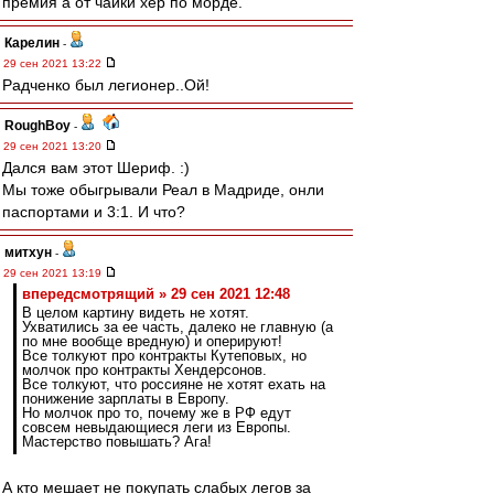
премия а от чайки хер по морде.
Карелин
-
29 сен 2021 13:22
Радченко был легионер..Ой!
RoughBoy
-
29 сен 2021 13:20
Дался вам этот Шериф. :)
Мы тоже обыгрывали Реал в Мадриде, онли
паспортами и 3:1. И что?
митхун
-
29 сен 2021 13:19
впередсмотрящий » 29 сен 2021 12:48
В целом картину видеть не хотят.
Ухватились за ее часть, далеко не главную (а
по мне вообще вредную) и оперируют!
Все толкуют про контракты Кутеповых, но
молчок про контракты Хендерсонов.
Все толкуют, что россияне не хотят ехать на
понижение зарплаты в Европу.
Но молчок про то, почему же в РФ едут
совсем невыдающиеся леги из Европы.
Мастерство повышать? Ага!
А кто мешает не покупать слабых легов за