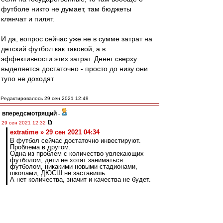
футболе никто не думает, там бюджеты
клянчат и пилят.
И да, вопрос сейчас уже не в сумме затрат на
детский футбол как таковой, а в
эффективности этих затрат. Денег сверху
выделяется достаточно - просто до низу они
тупо не доходят
Редактировалось 29 сен 2021 12:49
впередсмотрящий
-
29 сен 2021 12:32
extratime » 29 сен 2021 04:34
В футбол сейчас достаточно инвестируют.
Проблема в другом.
Одна из проблем с количество увлекающих
футболом, дети не хотят заниматься
футболом, никакими новыми стадионами,
школами, ДЮСШ не заставишь.
А нет количества, значит и качества не будет.
Инвестируют? Достаточно?