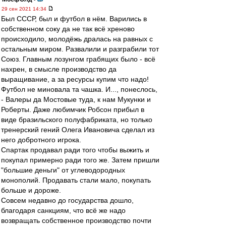
29 сен 2021 14:34
Был СССР, был и футбол в нём. Варились в
собственном соку да не так всё хреново
происходило, молодёжь дралась на равных с
остальным миром. Развалили и разграбили тот
Союз. Главным лозунгом грабящих было - всё
нахрен, в смысле производство да
выращивание, а за ресурсы купим что надо!
Футбол не миновала та чашка. И..., понеслось,
- Валеры да Мостовые туда, к нам Мукунки и
Роберты. Даже любимчик Робсон прибыл в
виде бразильского полуфабриката, но только
тренерский гений Олега Ивановича сделал из
него добротного игрока.
Спартак продавал ради того чтобы выжить и
покупал примерно ради того же. Затем пришли
"большие деньги" от углеводородных
монополий. Продавать стали мало, покупать
больше и дороже.
Совсем недавно до государства дошло,
благодаря санкциям, что всё же надо
возвращать собственное производство почти