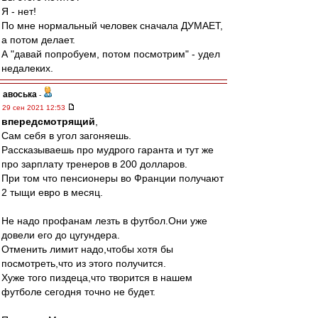
Я - нет!
По мне нормальный человек сначала ДУМАЕТ,
а потом делает.
А "давай попробуем, потом посмотрим" - удел
недалеких.
авоська
-
29 сен 2021 12:53
впередсмотрящий
,
Сам себя в угол загоняешь.
Рассказываешь про мудрого гаранта и тут же
про зарплату тренеров в 200 долларов.
При том что пенсионеры во Франции получают
2 тыщи евро в месяц.
Не надо профанам лезть в футбол.Они уже
довели его до цугундера.
Отменить лимит надо,чтобы хотя бы
посмотреть,что из этого получится.
Хуже того пиздеца,что творится в нашем
футболе сегодня точно не будет.