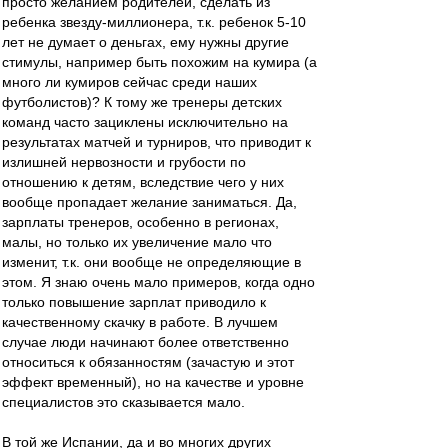
просто желанием родителей, сделать из
ребенка звезду-миллионера, т.к. ребенок 5-10
лет не думает о деньгах, ему нужны другие
стимулы, например быть похожим на кумира (а
много ли кумиров сейчас среди наших
футболистов)? К тому же тренеры детских
команд часто зациклены исключительно на
результатах матчей и турниров, что приводит к
излишней нервозности и грубости по
отношению к детям, вследствие чего у них
вообще пропадает желание заниматься. Да,
зарплаты тренеров, особенно в регионах,
малы, но только их увеличение мало что
изменит, т.к. они вообще не определяющие в
этом. Я знаю очень мало примеров, когда одно
только повышение зарплат приводило к
качественному скачку в работе. В лучшем
случае люди начинают более ответственно
относиться к обязанностям (зачастую и этот
эффект временный), но на качестве и уровне
специалистов это сказывается мало.
В той же Испании, да и во многих других