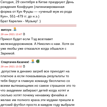
Сегодня, 29 сентября в Китае празднуют День
рождения Конфуция (латинизированная
форма от Кун Фуцзы — «ученый муж из рода
Кун», 551–479 гг. до н.э.)
Брат Карелин - Музыку! :)
митхун
-
29 сен 2021 13:47
Прикол будет если Тэд возглавит
железнодорожников. А Николич к нам. Хотя он
уже якобы уже отказался когда обшался с
Заремой.
Спартачек-Казачек!
-
29 сен 2021 13:32
.допустим в динамо загреб все приходят на
платное а если показываешь результаты то
тебя берут в главную команду бесплатно со
всеми вытекающими.но самое страшное это то
что академии забирают детей когда хотят и
сколько хотят почему ненавижу фкчайка и
желаю им полного краха.эти мудаки пришли в
детский футбол просто.в каждом году выбрали