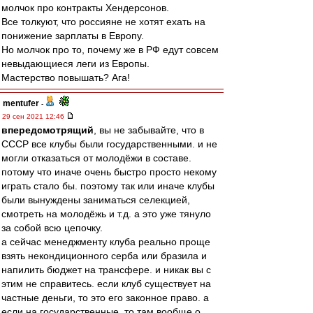
молчок про контракты Хендерсонов.
Все толкуют, что россияне не хотят ехать на
понижение зарплаты в Европу.
Но молчок про то, почему же в РФ едут совсем
невыдающиеся леги из Европы.
Мастерство повышать? Ага!
mentufer
-
29 сен 2021 12:46
впередсмотрящий
, вы не забывайте, что в
СССР все клубы были государственными. и не
могли отказаться от молодёжи в составе.
потому что иначе очень быстро просто некому
играть стало бы. поэтому так или иначе клубы
были вынуждены заниматься селекцией,
смотреть на молодёжь и т.д. а это уже тянуло
за собой всю цепочку.
а сейчас менеджменту клуба реально проще
взять некондиционного серба или бразила и
напилить бюджет на трансфере. и никак вы с
этим не справитесь. если клуб существует на
частные деньги, то это его законное право. а
если на государственные, то там вообще о