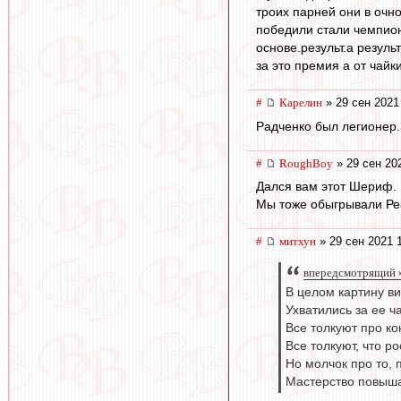
троих парней они в очн
победили стали чемпион
основе.результ.а резуль
за это премия а от чайк
#
Карелин
» 29 сен 2021
Радченко был легионер.
#
RoughBoy
» 29 сен 20
Дался вам этот Шериф. 
Мы тоже обыгрывали Реа
#
митхун
» 29 сен 2021 
впередсмотрящий »
В целом картину ви
Ухватились за ее ч
Все толкуют про ко
Все толкуют, что р
Но молчок про то,
Мастерство повыша