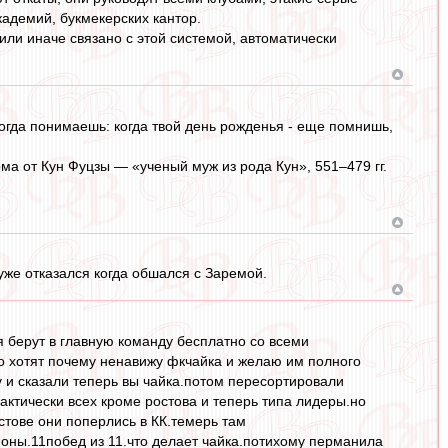
кадемий, букмекерских кантор.
 или иначе связано с этой системой, автоматически
когда понимаешь: когда твой день рожденья - еще помнишь,
а от Кун Фуцзы — «ученый муж из рода Кун», 551–479 гг.
уже отказался когда обшался с Заремой.
я берут в главную команду бесплатно со всеми
ко хотят почему ненавижу фкчайка и желаю им полного
 и сказали теперь вы чайка.потом пересортировали
ктически всех кроме ростова и теперь типа лидеры.но
остове они поперлись в КК.темерь там
оны.11побед из 11.что делает чайка.потихому перманила