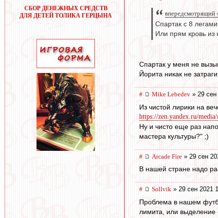
СБОР ДЕНЕЖНЫХ СРЕДСТВ
впередсмотрящий »
ДЛЯ ДЕТЕЙ ТОЛИКА ГЕРЦЫНА
Спартак с 8 легами
Или прям кровь из 
Спартак у меня не вызы
Йорита никак не затраги
#
Mike Lebedev
» 29 сен
Из чистой лирики на ве
https://zen.yandex.ru/media
Ну и чисто еще раз напом
мастера культуры?" ;)
#
Arcade Fire
» 29 сен 20
В нашей стране надо ра
#
Sollvik
» 29 сен 2021 
Проблема в нашем футбо
лимита, или выделение 