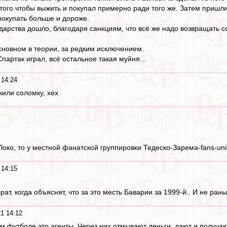
того чтобы выжить и покупал примерно ради того же. Затем пришл
покупать больше и дороже.
дарства дошло, благодаря санкциям, что всё же надо возвращать с
сновном в теории, за редким исключением.
партак играл, всё остальное такая муйня...
 14:24
жили соломку, хех
Локо, то у местной фанатской группировки Тедеско-Зарема-fans-unite
 14:15
рат, когда объяснят, что за это месть Баварии за 1999-й.. И не рань
1 14:12
ом футболе это агенты. Через них отмывают деньги, дают и получаю