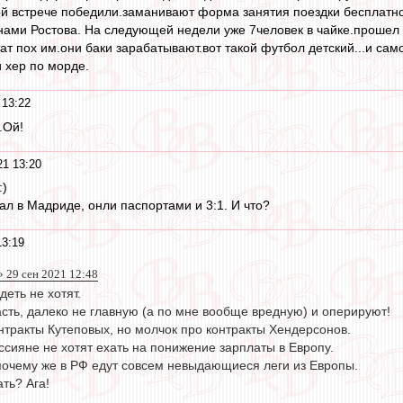
ой встрече победили.заманивают форма занятия поездки бесплатно
ами Ростова. На следующей недели уже 7человек в чайке.прошел го
тат пох им.они баки зарабатывают.вот такой футбол детский...и са
и хер по морде.
 13:22
.Ой!
21 13:20
:)
л в Мадриде, онли паспортами и 3:1. И что?
13:19
 29 сен 2021 12:48
деть не хотят.
асть, далеко не главную (а по мне вообще вредную) и оперируют!
нтракты Кутеповых, но молчок про контракты Хендерсонов.
оссияне не хотят ехать на понижение зарплаты в Европу.
 почему же в РФ едут совсем невыдающиеся леги из Европы.
ть? Ага!