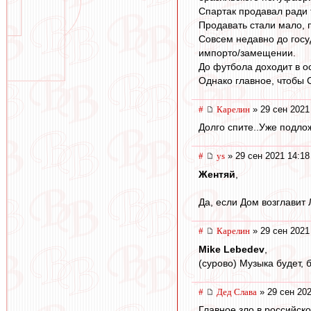
Спартак продавал ради 
Продавать стали мало, 
Совсем недавно до госу
импорто/замещении.
До футбола доходит в о
Однако главное, чтобы С
#
Карелин
» 29 сен 2021
Долго спите..Уже подло
#
ys
» 29 сен 2021 14:18
Жентяй
,
Да, если Дом возглавит 
#
Карелин
» 29 сен 2021
Mike Lebedev
,
(сурово) Музыка будет, б
#
Дед Слава
» 29 сен 202
Главное зло в российск