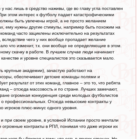
 у нас лишь в средство наживы, где во главу угла поставлен
 При этом интерес к футболу падает катастрофическими
должны быть увлечены игрой, а не просто желанием
ьгах, ему нужны другие стимулы, например быть похожим на
 команд часто зациклены исключительно на результатах
м, вследствие чего у них вообще пропадает желание
ало что изменит, т.к. они вообще не определяющие в этом.
нному скачку в работе. В лучшем случае люди начинают
 качестве и уровне специалистов это сказывается мало.
ать крупные академии), зачастую работают на
нсоры, обеспечивают детские команды полями и
т результат от этих команд, главное – это то, что ребята
манд – отсюда массовость и по стране. Лучших замечают,
стране огромная конкуренция среди молодых футболистов
е о профессиональных. Отсюда невысокие контракты у
ко игроков плюс-минус одного уровня.
, и при своем уровне, в условной Испании просто мечтали
 огромные контракты в РПЛ, понимая что даже игроки их
в хотя бы близкая к тому, что есть в других странах. Но