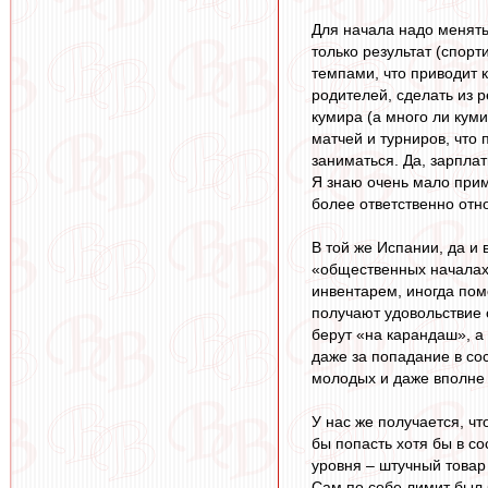
Для начала надо менять 
только результат (спор
темпами, что приводит 
родителей, сделать из р
кумира (а много ли кум
матчей и турниров, что
заниматься. Да, зарплат
Я знаю очень мало прим
более ответственно отн
В той же Испании, да и 
«общественных началах
инвентарем, иногда помо
получают удовольствие 
берут «на карандаш», а
даже за попадание в со
молодых и даже вполне 
У нас же получается, чт
бы попасть хотя бы в с
уровня – штучный товар
Сам по себе лимит был б