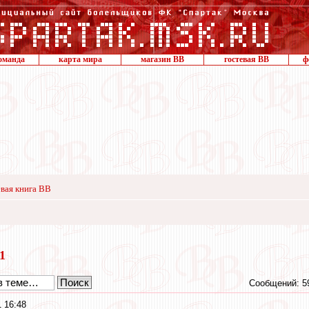
оманда
карта мира
магазин ВВ
гостевая ВВ
ф
вая книга ВВ
21
Сообщений: 5
 16:48