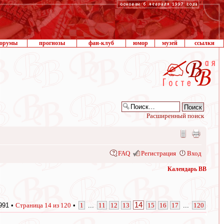
орумы
прогнозы
фан-клуб
юмор
музей
ссылки
Расширенный поиск
FAQ
Регистрация
Вход
Календарь ВВ
14
991 •
Страница
14
из
120
•
1
...
11
12
13
15
16
17
...
120