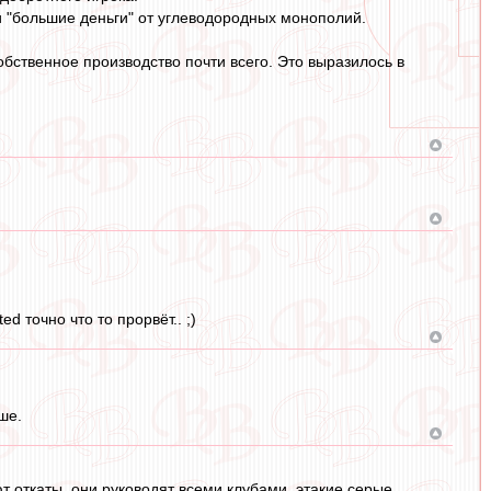
и "большие деньги" от углеводородных монополий.
обственное производство почти всего. Это выразилось в
d точно что то прорвёт.. ;)
ше.
т откаты, они руководят всеми клубами, этакие серые