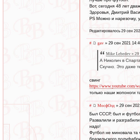
Вот, сегодня 48 лет два
Здоровья, Дмитрий Васи
PS Можно и нарезочку, у 
Редактировалось 29 сен 202
#
gav
» 29 сен 2021 14:4
Mike Lebedev » 29 
А Николич в Спарта
Скучно. Это даже те
свинг
https://www.youtube.com/
только наши жопоноги та
#
МосфОлд
» 29 сен 202
Был СССР, был и футбол
Развалили и разграбили
надо!
Футбол не миновала та 
бразильского полуфабри