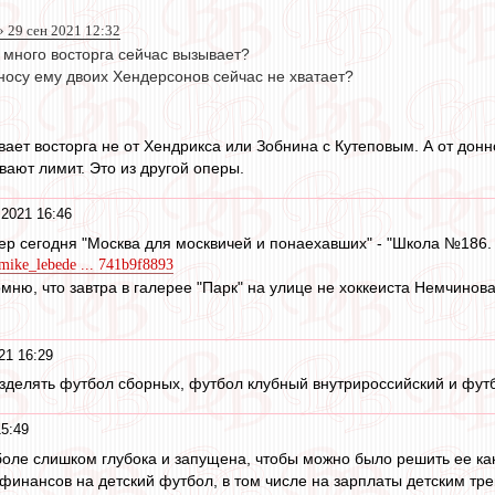
 29 сен 2021 12:32
 много восторга сейчас вызывает?
носу ему двоих Хендерсонов сейчас не хватает?
вает восторга не от Хендрикса или Зобнина с Кутеповым. А от до
вают лимит. Это из другой оперы.
 2021 16:46
чер сегодня "Москва для москвичей и понаехавших" - "Школа №186
/mike_lebede ... 741b9f8893
ню, что завтра в галерее "Парк" на улице не хоккеиста Немчинова, 1
21 16:29
зделять футбол сборных, футбол клубный внутрироссийский и фут
15:49
ле слишком глубока и запущена, чтобы можно было решить ее ка
финансов на детский футбол, в том числе на зарплаты детским тр