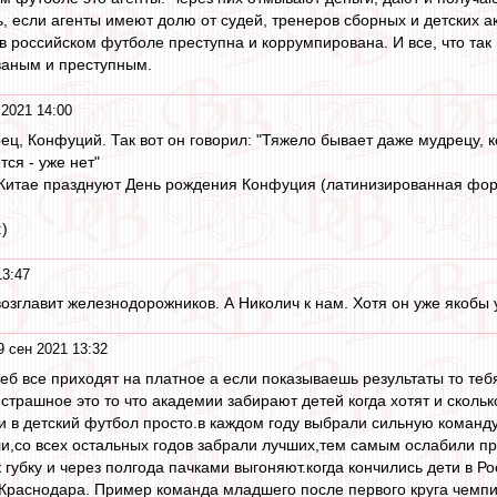
, если агенты имеют долю от судей, тренеров сборных и детских а
в российском футболе преступна и коррумпирована. И все, что так
ваным и преступным.
 2021 14:00
ец, Конфуций. Так вот он говорил: "Тяжело бывает даже мудрецу, 
тся - уже нет"
 Китае празднуют День рождения Конфуция (латинизированная форм
:)
13:47
возглавит железнодорожников. А Николич к нам. Хотя он уже якобы 
9 сен 2021 13:32
реб все приходят на платное а если показываешь результаты то теб
трашное это то что академии забирают детей когда хотят и сколь
и в детский футбол просто.в каждом году выбрали сильную команду
и,со всех остальных годов забрали лучших,тем самым ослабили пра
губку и через полгода пачками выгоняют.когда кончились дети в Р
Краснодара. Пример команда младшего после первого круга чемпи