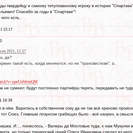
жды гвардейцу и самому титулованному игроку в истории "Спартака"
льевич! Спасибо за годы в "Спартаке"!
кого есть..
1 15:17
0
сен 2021, 12:27
к, да?
рмин такой есть, когда меняются, но не "трансвестизм", а...
watch?v=zpeUnWrteQM
к не сумеют. будут постоянно партнёрш терять, передавать не туда,
1 14:34
 в нём. Варились в собственном соку да не так всё хреново прои
 тот Союз. Главным лозунгом грабящих было - всё нахрен, в смысл
чашка. И..., понеслось, - Валеры да Мостовые туда, к нам Мукунки
ката, но только тренерский гений Олега Ивановича сделал из него 