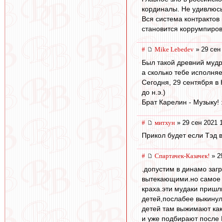
кординалы. Не удивлюсь
Вся система контрактов 
становится коррумпиро
#
Mike Lebedev
» 29 сен
Был такой древний мудр
а сколько тебе исполняе
Сегодня, 29 сентября в
до н.э.)
Брат Карелин - Музыку! 
#
митхун
» 29 сен 2021 
Прикол будет если Тэд 
#
Спартачек-Казачек!
» 2
.допустим в динамо заг
вытекающими.но самое с
краха.эти мудаки пришл
детей,послабее выкинул
детей там выжимают как 
и уже подбирают после 