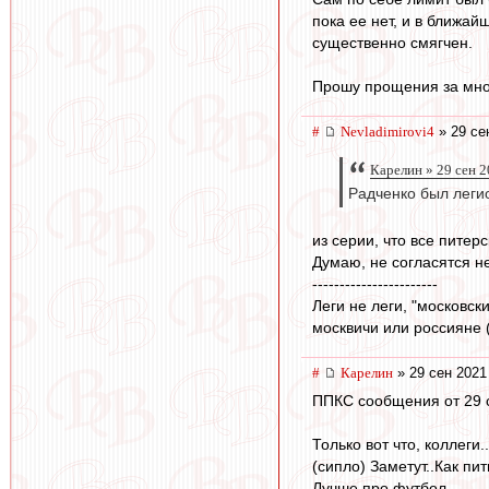
пока ее нет, и в ближай
существенно смягчен.
Прошу прощения за мно
#
Nevladimirovi4
» 29 се
Карелин » 29 сен 2
Радченко был леги
из серии, что все питер
Думаю, не согласятся н
-----------------------
Леги не леги, "московс
москвичи или россияне 
#
Карелин
» 29 сен 2021
ППКС сообщения от 29 
Только вот что, коллеги
(сипло) Заметут..Как пит
Лучше про футбол.