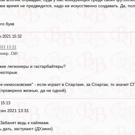
шее время не предвидится, надо ее искусственно создавать. Да, п
го букв
н 2021 15:32
021 13:22
онер..Ой!
ские легионеры и гастарбайтеры?
екоторые.
кие-немосковские" - если играет в Спартаке, за Спартак, то значи
(проверено жизнью, да не одной).
 15:13
сен 2021 13:31
..Забанят ведь к хайямам.
ь дать, застукают (ДУ,кино)