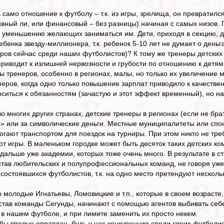
само отношение к футболу – т.к. из игры, зрелища, он превратился
тивный ли, или финансовый – без разницы) начиная с самых низов.
к уменьшению желающих заниматься им. Дети, приходя в секцию, 
ебенка звезду-миллионера, т.к. ребенок 5-10 лет не думает о ден
иров сейчас среди наших футболистов)? К тому же тренеры детских
 приводит к излишней нервозности и грубости по отношению к детя
ы тренеров, особенно в регионах, малы, но только их увеличение м
еров, когда одно только повышение зарплат приводило к качестве
оситься к обязанностям (зачастую и этот эффект временный), но на
во многих других странах, детские тренеры в регионах (если не бр
» или за символические деньги. Местные муниципалитеты или спо
гают транспортом для поездок на турниры. При этом никто не требуе
от игры. В маленьком городке может быть десяток таких детских ко
 дальше уже академии, которых тоже очень много. В результате в 
став любительских и полупрофессиональных команд, не говоря уж
состоявшихся футболистов, т.к. на одно место претендуют несколь
о молодые Игнатьевы, Ломовицкие и т.п., которые в своем возрасте
остав команды Сегунды, начинают с помощью агентов выбивать себе
 в нашем футболе, и при лимите заменить их просто некем.
ы вполне оправдан, будь у нас конкуренция среди своих футболисто