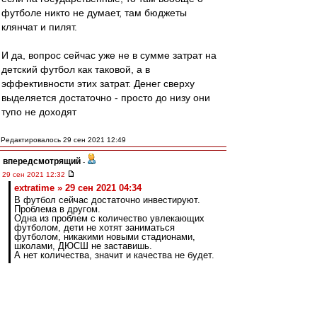
футболе никто не думает, там бюджеты
клянчат и пилят.
И да, вопрос сейчас уже не в сумме затрат на
детский футбол как таковой, а в
эффективности этих затрат. Денег сверху
выделяется достаточно - просто до низу они
тупо не доходят
Редактировалось 29 сен 2021 12:49
впередсмотрящий
-
29 сен 2021 12:32
extratime » 29 сен 2021 04:34
В футбол сейчас достаточно инвестируют.
Проблема в другом.
Одна из проблем с количество увлекающих
футболом, дети не хотят заниматься
футболом, никакими новыми стадионами,
школами, ДЮСШ не заставишь.
А нет количества, значит и качества не будет.
Инвестируют? Достаточно?