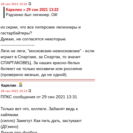
29 сен 2021 15:32
Карелин » 29 сен 2021 13:22
Радченко был легионер..Ой!
из серии, что все питерские легионеры и
гастарбайтеры?
Думаю, не согласятся некоторые.
-----------------------
Леги не леги, "московские-немосковские" - если
играет в Спартаке, за Спартак, то значит
СПАРТАКОВЕЦ. За наших красно-белых
болеют не только москвичи или россияне
(проверено жизнью, да не одной).
Карелин
-
29 сен 2021 15:13
ППКС сообщения от 29 сен 2021 13:31
Только вот что, коллеги..Забанят ведь к
хайямам.
(сипло) Заметут..Как пить дать, застукают
(ДУ,кино)
Лучше про футбол.