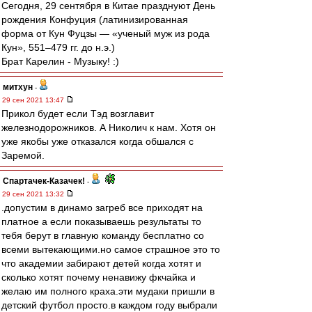
Сегодня, 29 сентября в Китае празднуют День
рождения Конфуция (латинизированная
форма от Кун Фуцзы — «ученый муж из рода
Кун», 551–479 гг. до н.э.)
Брат Карелин - Музыку! :)
митхун
-
29 сен 2021 13:47
Прикол будет если Тэд возглавит
железнодорожников. А Николич к нам. Хотя он
уже якобы уже отказался когда обшался с
Заремой.
Спартачек-Казачек!
-
29 сен 2021 13:32
.допустим в динамо загреб все приходят на
платное а если показываешь результаты то
тебя берут в главную команду бесплатно со
всеми вытекающими.но самое страшное это то
что академии забирают детей когда хотят и
сколько хотят почему ненавижу фкчайка и
желаю им полного краха.эти мудаки пришли в
детский футбол просто.в каждом году выбрали