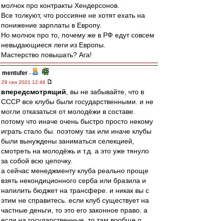
молчок про контракты Хендерсонов.
Все толкуют, что россияне не хотят ехать на
понижение зарплаты в Европу.
Но молчок про то, почему же в РФ едут совсем
невыдающиеся леги из Европы.
Мастерство повышать? Ага!
mentufer
-
29 сен 2021 12:46
впередсмотрящий
, вы не забывайте, что в
СССР все клубы были государственными. и не
могли отказаться от молодёжи в составе.
потому что иначе очень быстро просто некому
играть стало бы. поэтому так или иначе клубы
были вынуждены заниматься селекцией,
смотреть на молодёжь и т.д. а это уже тянуло
за собой всю цепочку.
а сейчас менеджменту клуба реально проще
взять некондиционного серба или бразила и
напилить бюджет на трансфере. и никак вы с
этим не справитесь. если клуб существует на
частные деньги, то это его законное право. а
если на государственные, то там вообще о