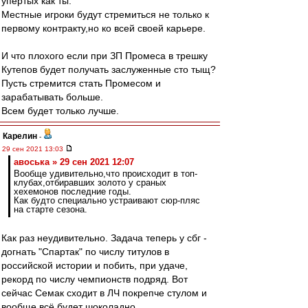
упертых как ты.
Местные игроки будут стремиться не только к
первому контракту,но ко всей своей карьере.
И что плохого если при ЗП Промеса в трешку
Кутепов будет получать заслуженные сто тыщ?
Пусть стремится стать Промесом и
зарабатывать больше.
Всем будет только лучше.
Карелин
-
29 сен 2021 13:03
авоська » 29 сен 2021 12:07
Вообще удивительно,что происходит в топ-
клубах,отбиравших золото у сраных
хехемонов последние годы.
Как будто специально устраивают сюр-пляс
на старте сезона.
Как раз неудивительно. Задача теперь у сбг -
догнать "Спартак" по числу титулов в
российской истории и побить, при удаче,
рекорд по числу чемпионств подряд. Вот
сейчас Семак сходит в ЛЧ покрепче стулом и
вообще всё будет шоколадно