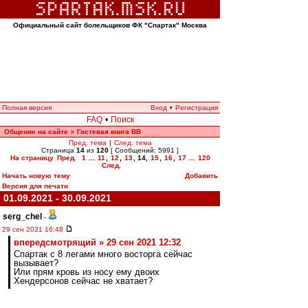
Официальный сайт болельщиков ФК "Спартак" Москва
Полная версия
Вход
•
Регистрация
FAQ
•
Поиск
Общение на сайте
Гостевая книга ВВ
»
Пред. тема
|
След. тема
Страница
14
из
120
[ Сообщений: 5991 ]
На страницу
Пред.
1
...
11
,
12
,
13
,
14
,
15
,
16
,
17
...
120
След.
Начать новую тему
Добавить
Версия для печати
01.09.2021 - 30.09.2021
serg_chel
-
29 сен 2021 16:48
впередсмотрящий » 29 сен 2021 12:32
Спартак с 8 легами много восторга сейчас
вызывает?
Или прям кровь из носу ему двоих
Хендерсонов сейчас не хватает?