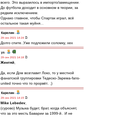
всего. Это выразилось в импорто/замещении.
До футбола доходит в основном в теории, за
редким исключением.
Однако главное, чтобы Спартак играл, всё
остальное такая муйня...
Карелин
-
29 сен 2021 14:24
Долго спите..Уже подложили соломку, хех
ys
-
29 сен 2021 14:18
Жентяй
,
Да, если Дом возглавит Локо, то у местной
фанатской группировки Тедеско-Зарема-fans-
united точно что то прорвёт.. ;)
Карелин
-
29 сен 2021 14:15
Mike Lebedev
,
(сурово) Музыка будет, брат, когда объяснят,
что за это месть Баварии за 1999-й.. И не