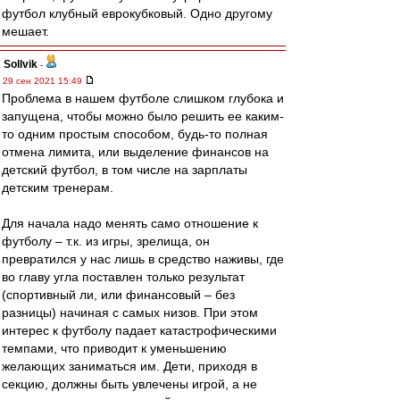
футбол клубный еврокубковый. Одно другому
мешает.
Sollvik
-
29 сен 2021 15:49
Проблема в нашем футболе слишком глубока и
запущена, чтобы можно было решить ее каким-
то одним простым способом, будь-то полная
отмена лимита, или выделение финансов на
детский футбол, в том числе на зарплаты
детским тренерам.
Для начала надо менять само отношение к
футболу – т.к. из игры, зрелища, он
превратился у нас лишь в средство наживы, где
во главу угла поставлен только результат
(спортивный ли, или финансовый – без
разницы) начиная с самых низов. При этом
интерес к футболу падает катастрофическими
темпами, что приводит к уменьшению
желающих заниматься им. Дети, приходя в
секцию, должны быть увлечены игрой, а не