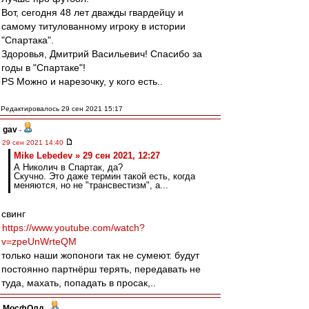
Вот, сегодня 48 лет дважды гвардейцу и
самому титулованному игроку в истории
"Спартака".
Здоровья, Дмитрий Васильевич! Спасибо за
годы в "Спартаке"!
PS Можно и нарезочку, у кого есть..
Редактировалось 29 сен 2021 15:17
gav
-
29 сен 2021 14:40
Mike Lebedev » 29 сен 2021, 12:27
А Николич в Спартак, да?
Скучно. Это даже термин такой есть, когда
меняются, но не "трансвестизм", а...
свинг
https://www.youtube.com/watch?
v=zpeUnWrteQM
только наши жопоноги так не сумеют. будут
постоянно партнёрш терять, передавать не
туда, махать, попадать в просак,..
МосфОлд
-