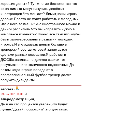
хорошие деньги? Тут многие беспокоятся что
из-за лимита могут накупить дешёвых
иностранцев.Что мешает? Лимит,наши игроки
дороже.Просто не хоятт работать с молодыми.
Что с него возмёшь? А с иностранного можно и
деньги распилить.Что бы исправить нужно в
комплексе изменять? Нужно всё таки что клубы
были заинтересованы в развитии молодых
игроков.И в кладывать деньги больше в
тренерский состав,который занимается
сдетьми разных возрастов.Я работал в
ДЮСШа.заплата не должна зависит от
результатов или количества подопечных.Да
потом когда игроки попадают в
профессиональный футбол тренер должен
получать дивиденты
авоська
-
29 сен 2021 13:06
впередсмотрящий
,
Да я на сто процентов уверен,что будет
лучше."Давай посмотрим" это для таких