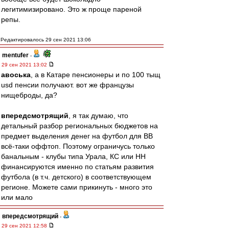
легитимизировано. Это ж проще пареной
репы.
Редактировалось 29 сен 2021 13:06
mentufer
-
29 сен 2021 13:02
авоська
, а в Катаре пенсионеры и по 100 тыщ
usd пенсии получают. вот же французы
нищеброды, да?
впередсмотрящий
, я так думаю, что
детальный разбор региональных бюджетов на
предмет выделения денег на футбол для ВВ
всё-таки оффтоп. Поэтому ограничусь только
банальным - клубы типа Урала, КС или НН
финансируются именно по статьям развития
футбола (в т.ч. детского) в соответствующем
регионе. Можете сами прикинуть - много это
или мало
впередсмотрящий
-
29 сен 2021 12:58