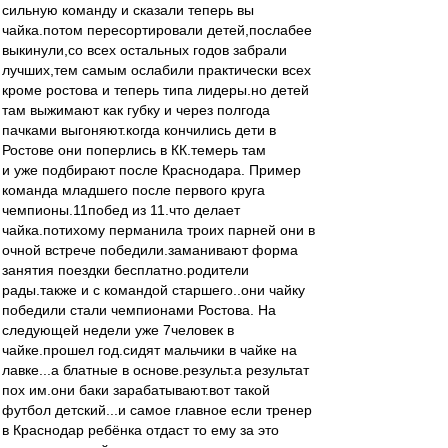
сильную команду и сказали теперь вы
чайка.потом пересортировали детей,послабее
выкинули,со всех остальных годов забрали
лучших,тем самым ослабили практически всех
кроме ростова и теперь типа лидеры.но детей
там выжимают как губку и через полгода
пачками выгоняют.когда кончились дети в
Ростове они поперлись в КК.темерь там
и уже подбирают после Краснодара. Пример
команда младшего после первого круга
чемпионы.11побед из 11.что делает
чайка.потихому перманила троих парней они в
очной встрече победили.заманивают форма
занятия поездки бесплатно.родители
рады.также и с командой старшего..они чайку
победили стали чемпионами Ростова. На
следующей недели уже 7человек в
чайке.прошел год.сидят мальчики в чайке на
лавке...а блатные в основе.результ.а результат
пох им.они баки зарабатывают.вот такой
футбол детский...и самое главное если тренер
в Краснодар ребёнка отдаст то ему за это