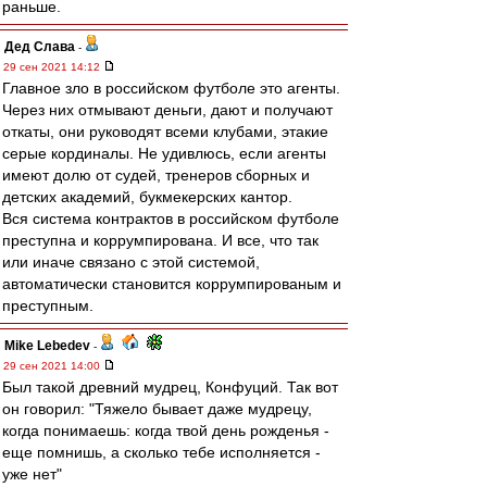
раньше.
Дед Слава
-
29 сен 2021 14:12
Главное зло в российском футболе это агенты.
Через них отмывают деньги, дают и получают
откаты, они руководят всеми клубами, этакие
серые кординалы. Не удивлюсь, если агенты
имеют долю от судей, тренеров сборных и
детских академий, букмекерских кантор.
Вся система контрактов в российском футболе
преступна и коррумпирована. И все, что так
или иначе связано с этой системой,
автоматически становится коррумпированым и
преступным.
Mike Lebedev
-
29 сен 2021 14:00
Был такой древний мудрец, Конфуций. Так вот
он говорил: "Тяжело бывает даже мудрецу,
когда понимаешь: когда твой день рожденья -
еще помнишь, а сколько тебе исполняется -
уже нет"