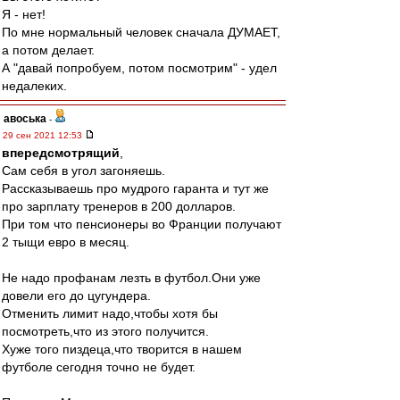
Я - нет!
По мне нормальный человек сначала ДУМАЕТ,
а потом делает.
А "давай попробуем, потом посмотрим" - удел
недалеких.
авоська
-
29 сен 2021 12:53
впередсмотрящий
,
Сам себя в угол загоняешь.
Рассказываешь про мудрого гаранта и тут же
про зарплату тренеров в 200 долларов.
При том что пенсионеры во Франции получают
2 тыщи евро в месяц.
Не надо профанам лезть в футбол.Они уже
довели его до цугундера.
Отменить лимит надо,чтобы хотя бы
посмотреть,что из этого получится.
Хуже того пиздеца,что творится в нашем
футболе сегодня точно не будет.