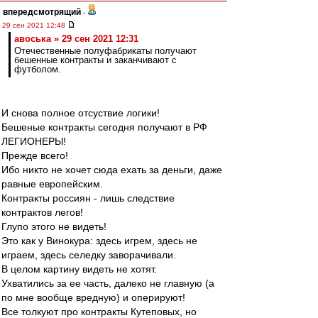
впередсмотрящий
-
29 сен 2021 12:48
авоська » 29 сен 2021 12:31
Отечественные полуфабрикаты получают
бешенные контракты и заканчивают с
футболом.
И снова полное отсуствие логики!
Бешеные контракты сегодня получают в РФ
ЛЕГИОНЕРЫ!
Прежде всего!
Ибо никто не хочет сюда ехать за деньги, даже
равные европейским.
Контракты россиян - лишь следствие
контрактов легов!
Глупо этого не видеть!
Это как у Винокура: здесь игрем, здесь не
играем, здесь селедку заворачивали.
В целом картину видеть не хотят.
Ухватились за ее часть, далеко не главную (а
по мне вообще вредную) и оперируют!
Все толкуют про контракты Кутеповых, но