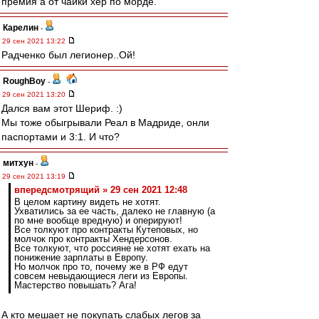
премия а от чайки хер по морде.
Карелин
-
29 сен 2021 13:22
Радченко был легионер..Ой!
RoughBoy
-
29 сен 2021 13:20
Дался вам этот Шериф. :)
Мы тоже обыгрывали Реал в Мадриде, онли
паспортами и 3:1. И что?
митхун
-
29 сен 2021 13:19
впередсмотрящий » 29 сен 2021 12:48
В целом картину видеть не хотят.
Ухватились за ее часть, далеко не главную (а
по мне вообще вредную) и оперируют!
Все толкуют про контракты Кутеповых, но
молчок про контракты Хендерсонов.
Все толкуют, что россияне не хотят ехать на
понижение зарплаты в Европу.
Но молчок про то, почему же в РФ едут
совсем невыдающиеся леги из Европы.
Мастерство повышать? Ага!
А кто мешает не покупать слабых легов за