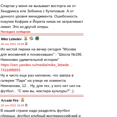
Спартак у меня не вызывает восторга не от
Хендрикса или Зобнина с Кутеповым. А от
донного уровня менеджмента. Ошибочность
покупки Кофрие и Йорита никак не затрагивают
лимит. Это из другой оперы.
Последнее сообщение
Mike Lebedev
-
29 сен 2021 16:46
Из чистой лирики на вечер сегодня "Москва
для москвичей и понаехавших" - "Школа №186.
Немножко удивительной истории"
https://zen.yandex.ru/media/mike_lebede ...
741b9f8893
Ну и чисто еще раз напомню, что завтра в
галерее "Парк" на улице не хоккеиста
Немчинова, 12... Ну, для тех, у кого нет сил на
футбол... "С кем вы, мастера культуры?" ;)
Arcade Fire
-
29 сен 2021 16:29
В нашей стране надо разделять футбол
сборных, футбол клубный внутрироссийский и