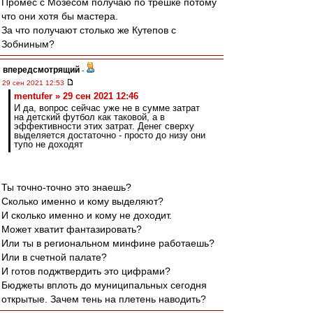
Промес с Мозесом получаю по трешке потому
что они хотя бы мастера.
За что получают столько же Кутепов с
Зобниным?
впередсмотрящий
-
29 сен 2021 12:53
mentufer » 29 сен 2021 12:46
И да, вопрос сейчас уже не в сумме затрат
на детский футбол как таковой, а в
эффективности этих затрат. Денег сверху
выделяется достаточно - просто до низу они
тупо не доходят
Ты точно-точно это знаешь?
Сколько именно и кому выделяют?
И сколько именно и кому не доходит.
Может хватит фантазировать?
Или ты в региональном минфине работаешь?
Или в счетной палате?
И готов поджтвердить это цифрами?
Бюджеты вплоть до муниципальных сегодня
открытые. Зачем тень на плетень наводить?