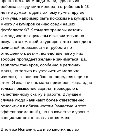
просто желанием родителей, сделать из
ребенка звезду-миллионера, т.к. ребенок 5-10
лет не думает о деньгах, ему нужны другие
стимулы, например быть похожим на кумира (а
много ли кумиров сейчас среди наших
футболистов)? К тому же тренеры детских
команд часто зациклены исключительно на
результатах матчей и турниров, что приводит к
излишней нервозности и грубости по
отношению к детям, вследствие чего у них
вообще пропадает желание заниматься. Да,
зарплаты тренеров, особенно в регионах,
малы, но только их увеличение мало что
изменит, т.к. они вообще не определяющие в
этом. Я знаю очень мало примеров, когда одно
только повышение зарплат приводило к
качественному скачку в работе. В лучшем
случае люди начинают более ответственно
относиться к обязанностям (зачастую и этот
эффект временный), но на качестве и уровне
специалистов это сказывается мало.
В той же Испании, да и во многих других