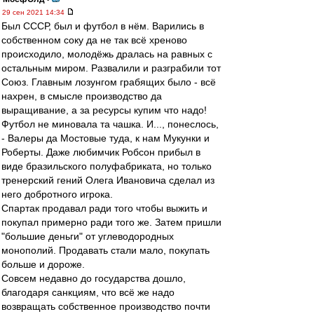
29 сен 2021 14:34
Был СССР, был и футбол в нём. Варились в
собственном соку да не так всё хреново
происходило, молодёжь дралась на равных с
остальным миром. Развалили и разграбили тот
Союз. Главным лозунгом грабящих было - всё
нахрен, в смысле производство да
выращивание, а за ресурсы купим что надо!
Футбол не миновала та чашка. И..., понеслось,
- Валеры да Мостовые туда, к нам Мукунки и
Роберты. Даже любимчик Робсон прибыл в
виде бразильского полуфабриката, но только
тренерский гений Олега Ивановича сделал из
него добротного игрока.
Спартак продавал ради того чтобы выжить и
покупал примерно ради того же. Затем пришли
"большие деньги" от углеводородных
монополий. Продавать стали мало, покупать
больше и дороже.
Совсем недавно до государства дошло,
благодаря санкциям, что всё же надо
возвращать собственное производство почти