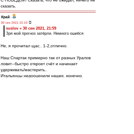
С ПОБЕДОЙ! Сказать, что не ожидал, ничего не
сказать.
Край
-
30 сен 2021 22:10
suslov » 30 сен 2021, 21:59
Зря мой прогноз затёрли. Немного ошибся
Не, я прочитал щас.. 1-2,отлично.
Наш Спартак примерно так от разных Уралов
ловит--быстро откроет счёт и начинает
удерживать/мастерить..
Итальянцы недооценили наших, конечно.
anton_tmb
-
30 сен 2021 22:10
Джентельмены, ощущение безоблачного
счастья!
На такое способен только московский Спартак
С победой!
Valentinovich
-
30 сен 2021 22:10