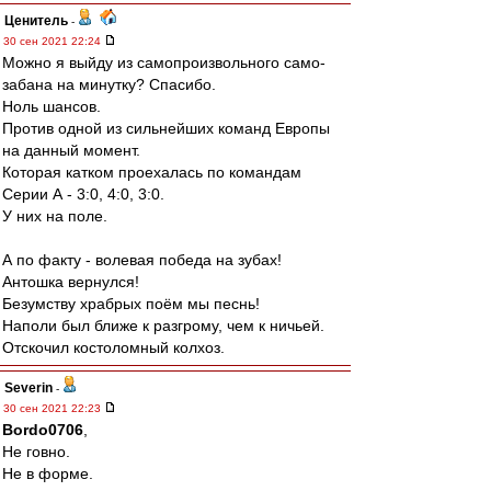
Ценитель
-
30 сен 2021 22:24
Можно я выйду из самопроизвольного само-
забана на минутку? Спасибо.
Ноль шансов.
Против одной из сильнейших команд Европы
на данный момент.
Которая катком проехалась по командам
Серии А - 3:0, 4:0, 3:0.
У них на поле.
А по факту - волевая победа на зубах!
Антошка вернулся!
Безумству храбрых поём мы песнь!
Наполи был ближе к разгрому, чем к ничьей.
Отскочил костоломный колхоз.
Severin
-
30 сен 2021 22:23
Bordo0706
,
Не говно.
Не в форме.