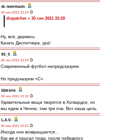
dr. noormann
-
30 сен 2021 22:23
dispatcher » 30 сен 2021 22:20
Ну, всё, держись.
Качать Диспетчера, ура!
95_5
-
30 сен 2021 22:23
Современный футбол непредсказуем.
Но предсказуем <C>
Шигала
-
30 сен 2021 22:22
Удивительные вещи творятся в Хогвардсе, но
мы едем в Чечню, там три оча. Вот наша цель.
L.А.V.
-
30 сен 2021 22:22
Иногда они возвращаются...
Как же я прыгал тогда, после победного