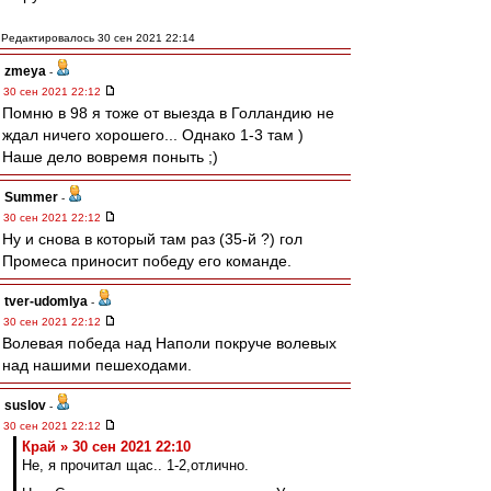
Редактировалось 30 сен 2021 22:14
zmeya
-
30 сен 2021 22:12
Помню в 98 я тоже от выезда в Голландию не
ждал ничего хорошего... Однако 1-3 там )
Наше дело вовремя поныть ;)
Summer
-
30 сен 2021 22:12
Ну и снова в который там раз (35-й ?) гол
Промеса приносит победу его команде.
tver-udomlya
-
30 сен 2021 22:12
Волевая победа над Наполи покруче волевых
над нашими пешеходами.
suslov
-
30 сен 2021 22:12
Край » 30 сен 2021 22:10
Не, я прочитал щас.. 1-2,отлично.