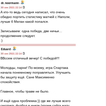
dr. noormann
-
30 сен 2021 22:14
А кто-то ведь сегодня написал, что очень
обидно портить статистику матчей с Наполи,
лучше б Милан какой попался.
Записываем: одна победа, две ничьи…
продолжение следует.
:)
Eduard
-
30 сен 2021 22:14
ВВссем отличный вечер! С победой!!!
Молодцы, парни! По-моему, игра Спартака
начала понемножку поправляться. Улучшить
бы защиту ещё. Сане Максименко
спокойствия.
Главное, чтобы травм не было.
И ещё одна проблемка:)) где же лучше всего
смотреть футбол в инете (кроме сайта матч