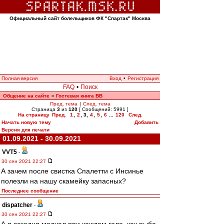
Официальный сайт болельщиков ФК "Спартак" Москва
Полная версия
Вход
•
Регистрация
FAQ
•
Поиск
Общение на сайте
Гостевая книга ВВ
»
Пред. тема
|
След. тема
Страница
3
из
120
[ Сообщений: 5991 ]
На страницу
Пред.
1
,
2
,
3
,
4
,
5
,
6
...
120
След.
Начать новую тему
Добавить
Версия для печати
01.09.2021 - 30.09.2021
VVT5
-
30 сен 2021 22:27
А зачем после свистка Спалетти с Инсинье
полезли на нашу скамейку запасных?
Последнее сообщение
dispatcher
-
30 сен 2021 22:27