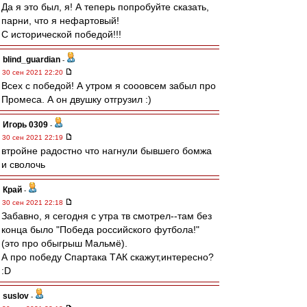
Да я это был, я! А теперь попробуйте сказать,
парни, что я нефартовый!
С исторической победой!!!
blind_guardian
-
30 сен 2021 22:20
Всех с победой! А утром я сооовсем забыл про
Промеса. А он двушку отгрузил :)
Игорь 0309
-
30 сен 2021 22:19
втройне радостно что нагнули бывшего бомжа
и сволочь
Край
-
30 сен 2021 22:18
Забавно, я сегодня с утра тв смотрел--там без
конца было "Победа российского футбола!"
(это про обыгрыш Мальмё).
А про победу Спартака ТАК скажут,интересно?
:D
suslov
-