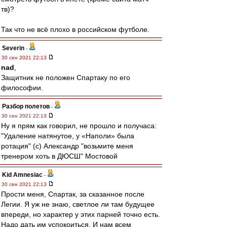
тв)?
Так что не всё плохо в российском футболе.
Severin
-
30 сен 2021 22:13
nad
,
Защитник не положен Спартаку по его
философии.
Разбор полетов
-
30 сен 2021 22:13
Ну я прям как говорил, не прошло и получаса:
"Удаление натянутое, у «Наполи» была
ротация" (с) Александр "возьмите меня
тренером хоть в ДЮСШ" Мостовой
Kid Amnesiac
-
30 сен 2021 22:13
Прости меня, Спартак, за сказанное после
Легии. Я уж не знаю, светлое ли там будущее
впереди, но характер у этих парней точно есть.
Надо дать им успокоиться. И нам всем