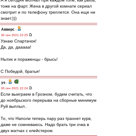
А я сегодня молчал при каждом голе, как рыба,
тоже на фарт. Жена в другой комнате сериал
смотрит и по телефону треплется. Она еще не
знает.)))
Авверс
-
30 сен 2021 22:25
Узнаю Спартачок!
Да, да, дааааа!
Нытик и пораженцы - брысь!
С Победой, братья!
ys
-
30 сен 2021 22:24
Если выиграем в Грозном, будем считать, что
до ноябрьского перерыва на сборные минимум
Руй выплыл..
То, что Наполи теперь пару раз трахнет курв,
даже не сомневаюсь. Надо брать три очка в
двух матчах с клейстером.