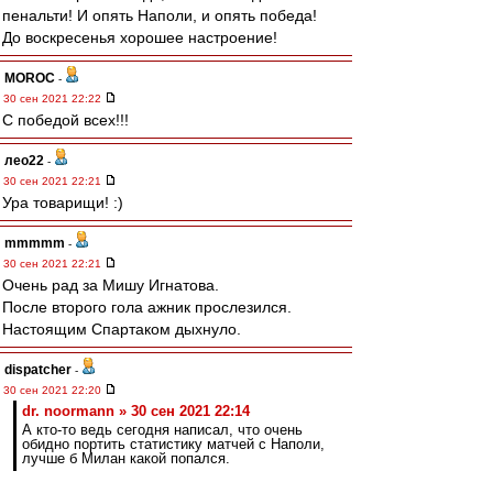
пенальти! И опять Наполи, и опять победа!
До воскресенья хорошее настроение!
MOROC
-
30 сен 2021 22:22
С победой всех!!!
лео22
-
30 сен 2021 22:21
Ура товарищи! :)
mmmmm
-
30 сен 2021 22:21
Очень рад за Мишу Игнатова.
После второго гола ажник прослезился.
Настоящим Спартаком дыхнуло.
dispatcher
-
30 сен 2021 22:20
dr. noormann » 30 сен 2021 22:14
А кто-то ведь сегодня написал, что очень
обидно портить статистику матчей с Наполи,
лучше б Милан какой попался.