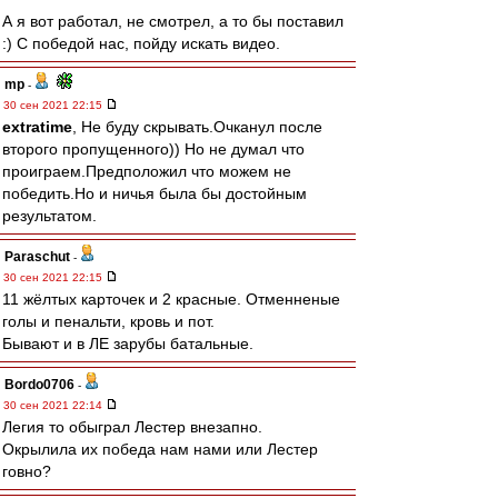
А я вот работал, не смотрел, а то бы поставил
:) С победой нас, пойду искать видео.
mp
-
30 сен 2021 22:15
extratime
, Не буду скрывать.Очканул после
второго пропущенного)) Но не думал что
проиграем.Предположил что можем не
победить.Но и ничья была бы достойным
результатом.
Paraschut
-
30 сен 2021 22:15
11 жёлтых карточек и 2 красные. Отменненые
голы и пенальти, кровь и пот.
Бывают и в ЛЕ зарубы батальные.
Bordo0706
-
30 сен 2021 22:14
Легия то обыграл Лестер внезапно.
Окрылила их победа нам нами или Лестер
говно?