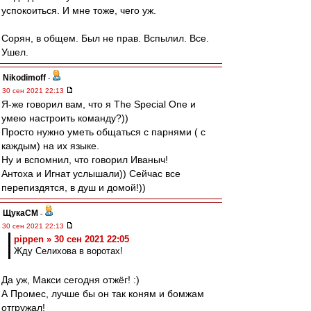
успокоиться. И мне тоже, чего уж.
Сорян, в общем. Был не прав. Вспылил. Все.
Ушел.
Nikodimoff
-
30 сен 2021 22:13
Я-же говорил вам, что я The Special One и
умею настроить команду?))
Просто нужно уметь общаться с парнями ( с
каждым) на их языке.
Ну и вспомнил, что говорил Иваныч!
Антоха и Игнат услышали)) Сейчас все
перепиздятся, в душ и домой!))
ЩукаСМ
-
30 сен 2021 22:13
pippen » 30 сен 2021 22:05
Жду Селихова в воротах!
Да уж, Макси сегодня отжёг! :)
А Промес, лучше бы он так коням и бомжам
отгружал!