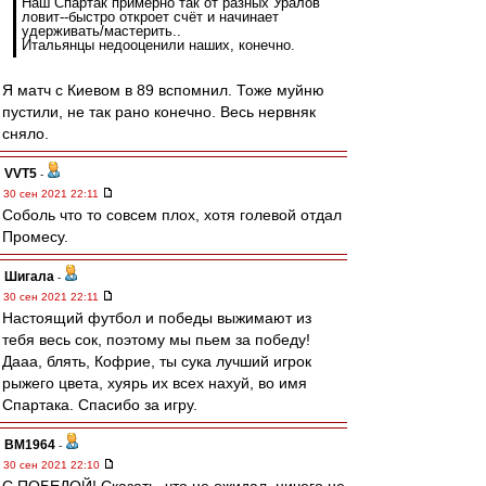
Наш Спартак примерно так от разных Уралов
ловит--быстро откроет счёт и начинает
удерживать/мастерить..
Итальянцы недооценили наших, конечно.
Я матч с Киевом в 89 вспомнил. Тоже муйню
пустили, не так рано конечно. Весь нервняк
сняло.
VVT5
-
30 сен 2021 22:11
Соболь что то совсем плох, хотя голевой отдал
Промесу.
Шигала
-
30 сен 2021 22:11
Настоящий футбол и победы выжимают из
тебя весь сок, поэтому мы пьем за победу!
Дааа, блять, Кофрие, ты сука лучший игрок
рыжего цвета, хуярь их всех нахуй, во имя
Спартака. Спасибо за игру.
BM1964
-
30 сен 2021 22:10