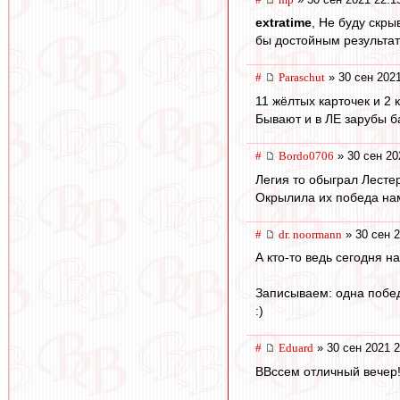
extratime
, Не буду скр
бы достойным результат
#
Paraschut
» 30 сен 2021
11 жёлтых карточек и 2 
Бывают и в ЛЕ зарубы б
#
Bordo0706
» 30 сен 20
Легия то обыграл Лесте
Окрылила их победа на
#
dr. noormann
» 30 сен 2
А кто-то ведь сегодня н
Записываем: одна побед
:)
#
Eduard
» 30 сен 2021 2
ВВссем отличный вечер!