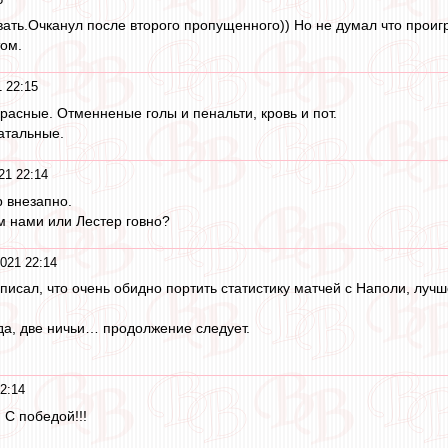
ывать.Очканул после второго пропущенного)) Но не думал что про
ом.
 22:15
красные. Отменненые голы и пенальти, кровь и пот.
атальные.
21 22:14
р внезапно.
м нами или Лестер говно?
021 22:14
аписал, что очень обидно портить статистику матчей с Наполи, луч
а, две ничьи… продолжение следует.
2:14
 С победой!!!