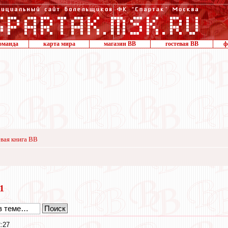
оманда
карта мира
магазин ВВ
гостевая ВВ
ф
вая книга ВВ
21
:27