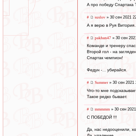
А про победу Спартака 
#
suslov
» 30 сен 2021 2
А я верю в Руя Витория
#
pakhan47
» 30 сен 202
Команде и тренеру спас
Второй гол - на загляден
Спартак чемпион!
Федун -... убирайся.
#
Summer
» 30 сен 2021 
Что-то мне подсказывает
Такое редко бывает.
#
mmmmm
» 30 сен 2021
С ПОБЕДОЙ !!!
Да, нас недооценили, хо
Да, удаление.