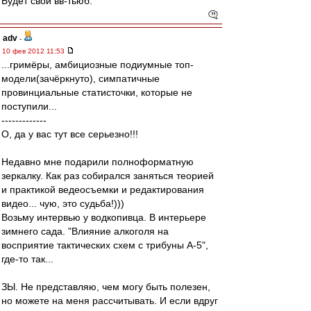
Будет свой вв-тьюб.
adv
-
10 фев 2012 11:53
...гримёры, амбициозные подиумные топ-
модели(зачёркнуто), симпатичные
провинциальные статисточки, которые не
поступили...
-------------
О, да у вас тут все серьезно!!!
Недавно мне подарили полноформатную
зеркалку. Как раз собирался заняться теорией
и практикой ведеосъемки и редактирования
видео... чую, это судьба!)))
Возьму интервью у водкопивца. В интерьере
зимнего сада. "Влияние алкоголя на
восприятие тактических схем с трибуны А-5",
где-то так...
ЗЫ. Не представляю, чем могу быть полезен,
но можете на меня рассчитывать. И если вдруг