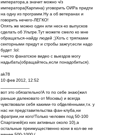
императора,а значит можно ч/з
императора(Карпина) уговорить ОИРа придти
на одну из программ.Ну а об ветеранах и
говорить нечего-ЛЕГКО!
Опять же можно один или неск-ко выпусков
сделать об Ультре.Тут можете смело ко мне
обращаться-найду людей ;)Хоть с тряпками
секторными придут и стробы зажгут,если надо
будет :lol:
+чисто фанатское видео с выездов могу
надыбать(обращайтесь,если понадобиться).
ak78
10 фев 2012, 12:52
____________
вот это обязательно!А то по себе знаю(жил
раньше далековато от Москвы) и всегда
чувствовали себя какими-то обделёнными,т.к. у
нас ни представительства фан-клуба,ни
фратрии,ни кого!Только человек под 50-100
Спартачей(из них активных около 10),а
остальные преимущественно кони в кол-ве не
менее 500-1000:(