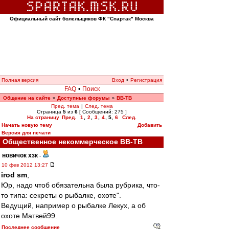
Официальный сайт болельщиков ФК "Спартак" Москва
Полная версия
Вход
•
Регистрация
FAQ
•
Поиск
Общение на сайте
Доступные форумы
ВВ-ТВ
»
»
Пред. тема
|
След. тема
Страница
5
из
6
[ Сообщений: 275 ]
На страницу
Пред.
1
,
2
,
3
,
4
,
5
,
6
След.
Начать новую тему
Добавить
Версия для печати
Общественное некоммерческое ВВ-ТВ
новичок хзк
-
10 фев 2012 13:27
irod sm
,
Юр, надо чтоб обязательна была рубрика, что-
то типа: секреты о рыбалке, охоте".
Ведущий, например о рыбалке Лекух, а об
охоте Матвей99.
Последнее сообщение