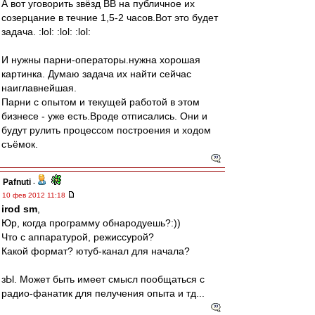
А вот уговорить звёзд ВВ на публичное их
созерцание в течние 1,5-2 часов.Вот это будет
задача. :lol: :lol: :lol:
И нужны парни-операторы.нужна хорошая
картинка. Думаю задача их найти сейчас
наиглавнейшая.
Парни с опытом и текущей работой в этом
бизнесе - уже есть.Вроде отписались. Они и
будут рулить процессом построения и ходом
съёмок.
Pafnuti
-
10 фев 2012 11:18
irod sm
,
Юр, когда программу обнародуешь?:))
Что с аппаратурой, режиссурой?
Какой формат? ютуб-канал для начала?
зЫ. Может быть имеет смысл пообщаться с
радио-фанатик для пелучения опыта и тд...