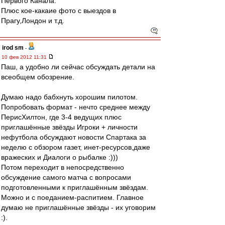
Первого Канала.
Плюс кое-какаие фото с выездов в
Прагу,Лондон и т.д.
irod sm
-
10 фев 2012 11:31
Паш, а удобно ли сейчас обсуждать детали на
всеобщем обозрение.
Думаю надо бабхнуть хорошим пилотом.
Попробовать формат - нечто среднее между
ПерисХилтон, где 3-4 ведущих плюс
приглашённые звёзды Игроки + личности
нефутбола обсуждают новости Спартака за
неделю с обзором газет, инет-ресурсов,даже
вражеских и Диалоги о рыбалке :)))
Потом переходит в непосредственно
обсуждение самого матча с вопросами
подготовленными к приглашённым звёздам.
Можно и с поеданием-распитием. Главное
думаю не приглашённые звёзды - их уговорим
:).