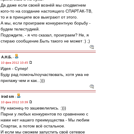
Да даже если своей вознёй мы сподвигнем
кого-то на создание настоящего СПАРТАК-ТВ,
то и в принципе все выиграют от этого.
А мы, если проиграем конкурентную борьбу -
будем телестудией.
Подождите, - я что сказал, проиграем? Не, я
стираю сообщение.Быть такого не может :) ;)
А.Н.Б.
-
10 фев 2012 10:45
Идея - Супер!
Буду рад помочь/поучаствовать, хотя ума не
прилажу чем и как...)))
irod sm
-
10 фев 2012 10:39
Ну наконец-то зашевелились. :)))
Парни у любых конкурентов по сравнению с
нами нет нашего преимущества - Мы любим
Спартак, а потом всё остальное.
И если мы сможем запустить своё сетевое