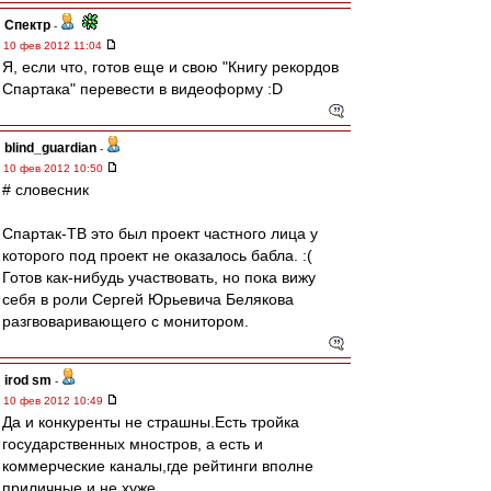
Спектр
-
10 фев 2012 11:04
Я, если что, готов еще и свою "Книгу рекордов
Спартака" перевести в видеоформу :D
blind_guardian
-
10 фев 2012 10:50
# словесник
Спартак-ТВ это был проект частного лица у
которого под проект не оказалось бабла. :(
Готов как-нибудь участвовать, но пока вижу
себя в роли Сергей Юрьевича Белякова
разгвоваривающего с монитором.
irod sm
-
10 фев 2012 10:49
Да и конкуренты не страшны.Есть тройка
государственных мностров, а есть и
коммерческие каналы,где рейтинги вполне
приличные и не хуже.