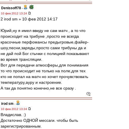
Denissoff78
-
10 фев 2012 13:24
2 irod sm » 10 фев 2012 14:17
Юрий,ну я имел ввиду не сам матч , а то что
происходит на трибуне ,просто не всегда
красочные перфомансы предыгровые,файер-
шоу,песни,заряды,просто сами трибуны да и
не дай пой Бог стычки с полицией показывают
во время трансляции.
Вот для передачи атмосферы,для понимания
то что происходит не только на поле,для тех
кто не попал на матч но хочет прочувствовать
температуру,ауру и настроение.
А так да понятно конечно,не все сразу .
irod sm
-
10 фев 2012 13:24
Владислав. :)
Достаточно ОДНОЙ мессаги. чтобы быть
зарегистрированным.