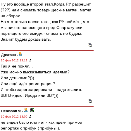
Ну это вообще второй этап.Когда РУ разрешит
(???) нам снимать товарищеские матчи, матчи
на сборах.
Но это только после того , как РУ поймёт , что
мы ничего наносящего вред Спартаку или
портящего его имидж - снимать не будем.
Значит будем доказывать.
Драконн
-
10 фев 2012 13:12
Так я не понял...
Уже можно высказываться идеями?
Или деньгами?)))
Или ещё идёт регистрация?
И чтобы зарегистрировали... надо хвалить
ВВТВ-идею, Ирода или ВВ?)))
Denissoff78
-
10 фев 2012 13:09
не видел было или нет - как идея- прямой
репортаж с трибун ( трибуны ).