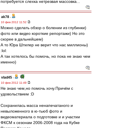
потребуется слехка нетрезвая массовка...
ak78
-
10 фев 2012 11:52
Можно сделать обзор о болении из глубинки)
фото или видео короткие репортажи) Но это
скорее в дальнейшем)
А то Юра Штилер не верит что нас миллионы)
:lol:
А так хотелось бы помочь, но пока не знаю чем
именно)
vlad45
-
10 фев 2012 11:49
Не знаю чем,но помочь хочу.Причём с
удовольствием :D
Сохранилась масса ненапечатаного и
невыложенного в ю-тьюб фото и
видеоматериала о подготовке и и участии
ФКСМ к сезонам 2006-2008 года на Кубке