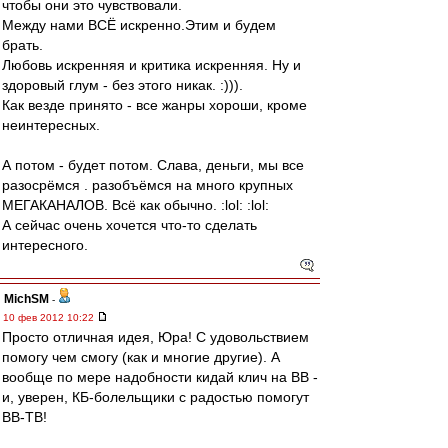
чтобы они это чувствовали.
Между нами ВСЁ искренно.Этим и будем
брать.
Любовь искренняя и критика искренняя. Ну и
здоровый глум - без этого никак. :))).
Как везде принято - все жанры хороши, кроме
неинтересных.
А потом - будет потом. Слава, деньги, мы все
разосрёмся . разобъёмся на много крупных
МЕГАКАНАЛОВ. Всё как обычно. :lol: :lol:
А сейчас очень хочется что-то сделать
интересного.
MichSM
-
10 фев 2012 10:22
Просто отличная идея, Юра! С удовольствием
помогу чем смогу (как и многие другие). А
вообще по мере надобности кидай клич на ВВ -
и, уверен, КБ-болельщики с радостью помогут
ВВ-ТВ!