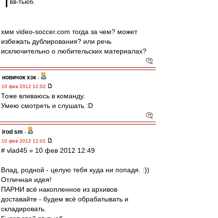
вв-тьюб.
хмм video-soccer.com тогда за чем? может
избежать дублирования? или речь
исключительно о любительских материалах?
новичок хзк
-
10 фев 2012 12:02
Тоже вливаюсь в команду.
Умею смотреть и слушать :D
irod sm
-
10 фев 2012 12:01
# vlad45 » 10 фев 2012 12:49
Влад, родной - целую тебя куда ни попадя. :))
Отличная идея!
ПАРНИ всё накопленное из архивов
доставайте - будем всё обрабатывать и
складировать.