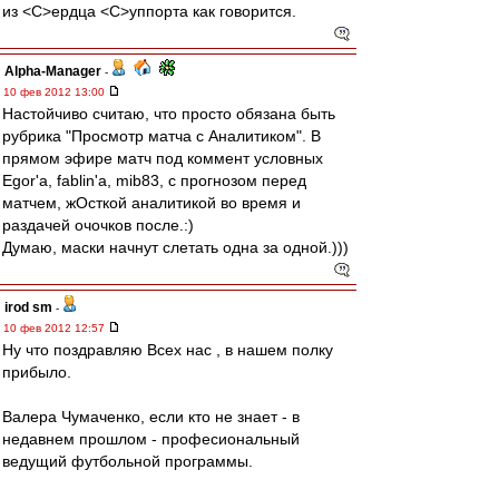
из <C>ердца <C>уппорта как говорится.
Alpha-Manager
-
10 фев 2012 13:00
Настойчиво считаю, что просто обязана быть
рубрика "Просмотр матча с Аналитиком". В
прямом эфире матч под коммент условных
Egor'а, fablin'a, mib83, с прогнозом перед
матчем, жОсткой аналитикой во время и
раздачей очочков после.:)
Думаю, маски начнут слетать одна за одной.)))
irod sm
-
10 фев 2012 12:57
Ну что поздравляю Всех нас , в нашем полку
прибыло.
Валера Чумаченко, если кто не знает - в
недавнем прошлом - професиональный
ведущий футбольной программы.