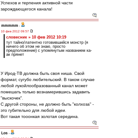
Успехов и терпения активной части
зарождающегося канала!
mmmmm
-
10 фев 2012 09:57
словесник » 10 фев 2012 10:19
тут тайно/латентно готовившийся монстр (я
ничего об этом не знаю, просто
предположение) с упомянутым названием ка-
ак прянет
У Ирод-ТВ должна быть своя ниша. Свой
формат, сугубо любительский. В таком случае
любой лукойлообразованный канал может
помешать только вознамерившись задавить
"выскочек".
С другой стороны, не должно быть "колхоза" -
это губительно для любой идеи.
Вот такая тооонкая золотая середина.
Los
-