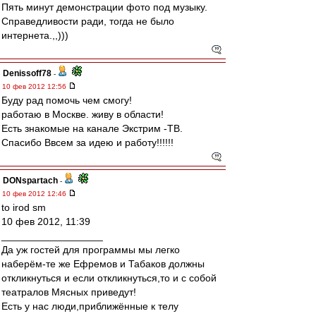
Пять минут демонстрации фото под музыку.
Справедливости ради, тогда не было
интернета.,,)))
Denissoff78
-
10 фев 2012 12:56
Буду рад помочь чем смогу!
работаю в Москве. живу в области!
Есть знакомые на канале Экстрим -ТВ.
Спасибо Ввсем за идею и работу!!!!!!
DONspartach
-
10 фев 2012 12:46
to irod sm
10 фев 2012, 11:39
__________________
Да уж гостей для программы мы легко
наберём-те же Ефремов и Табаков должны
откликнуться и если откликнуться,то и с собой
театралов Мясных приведут!
Есть у нас люди,приближённые к телу