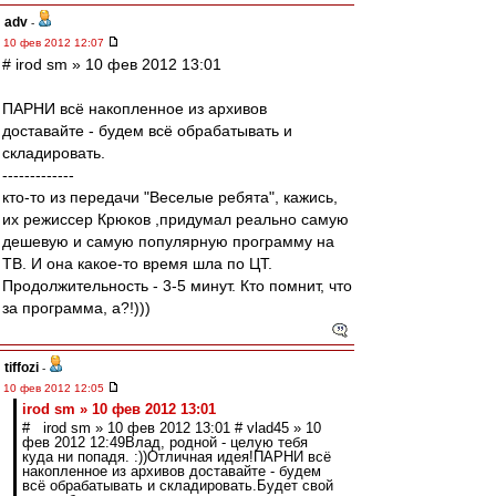
adv
-
10 фев 2012 12:07
# irod sm » 10 фев 2012 13:01
ПАРНИ всё накопленное из архивов
доставайте - будем всё обрабатывать и
складировать.
-------------
кто-то из передачи "Веселые ребята", кажись,
их режиссер Крюков ,придумал реально самую
дешевую и самую популярную программу на
ТВ. И она какое-то время шла по ЦТ.
Продолжительность - 3-5 минут. Кто помнит, что
за программа, а?!)))
tiffozi
-
10 фев 2012 12:05
irod sm » 10 фев 2012 13:01
# irod sm » 10 фев 2012 13:01 # vlad45 » 10
фев 2012 12:49Влад, родной - целую тебя
куда ни попадя. :))Отличная идея!ПАРНИ всё
накопленное из архивов доставайте - будем
всё обрабатывать и складировать.Будет свой