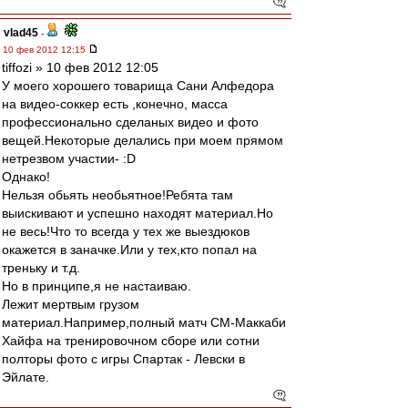
vlad45
-
10 фев 2012 12:15
tiffozi » 10 фев 2012 12:05
У моего хорошего товарища Сани Алфедора
на видео-соккер есть ,конечно, масса
профессионально сделаных видео и фото
вещей.Некоторые делались при моем прямом
нетрезвом участии- :D
Однако!
Нельзя обьять необьятное!Ребята там
выискивают и успешно находят материал.Но
не весь!Что то всегда у тех же выездюков
окажется в заначке.Или у тех,кто попал на
треньку и т.д.
Но в принципе,я не настаиваю.
Лежит мертвым грузом
материал.Например,полный матч СМ-Маккаби
Хайфа на тренировочном сборе или сотни
полторы фото с игры Спартак - Левски в
Эйлате.