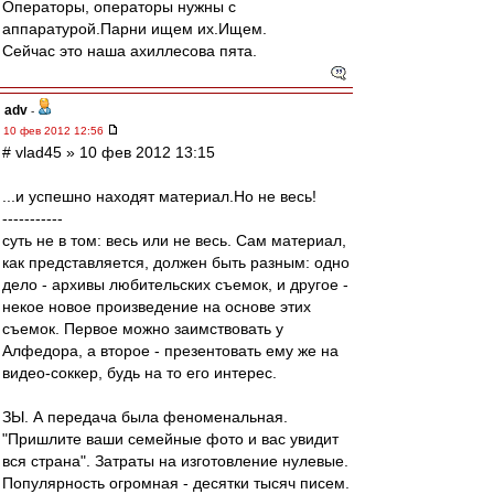
Операторы, операторы нужны с
аппаратурой.Парни ищем их.Ищем.
Сейчас это наша ахиллесова пята.
adv
-
10 фев 2012 12:56
# vlad45 » 10 фев 2012 13:15
...и успешно находят материал.Но не весь!
-----------
суть не в том: весь или не весь. Сам материал,
как представляется, должен быть разным: одно
дело - архивы любительских съемок, и другое -
некое новое произведение на основе этих
съемок. Первое можно заимствовать у
Алфедора, а второе - презентовать ему же на
видео-соккер, будь на то его интерес.
ЗЫ. А передача была феноменальная.
"Пришлите ваши семейные фото и вас увидит
вся страна". Затраты на изготовление нулевые.
Популярность огромная - десятки тысяч писем.