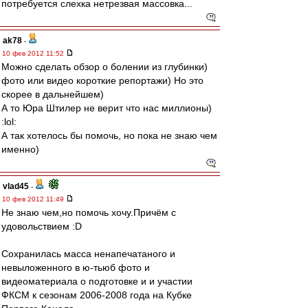
потребуется слехка нетрезвая массовка...
ak78
-
10 фев 2012 11:52
Можно сделать обзор о болении из глубинки)
фото или видео короткие репортажи) Но это
скорее в дальнейшем)
А то Юра Штилер не верит что нас миллионы)
:lol:
А так хотелось бы помочь, но пока не знаю чем
именно)
vlad45
-
10 фев 2012 11:49
Не знаю чем,но помочь хочу.Причём с
удовольствием :D
Сохранилась масса ненапечатаного и
невыложенного в ю-тьюб фото и
видеоматериала о подготовке и и участии
ФКСМ к сезонам 2006-2008 года на Кубке