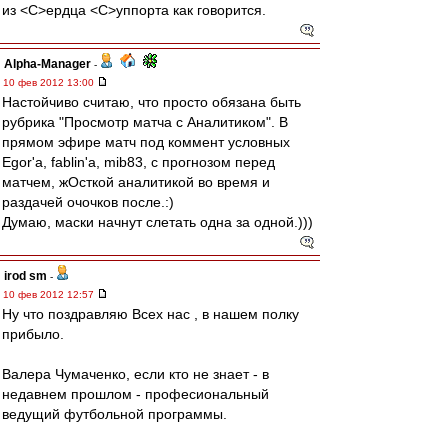
из <C>ердца <C>уппорта как говорится.
Alpha-Manager
-
10 фев 2012 13:00
Настойчиво считаю, что просто обязана быть
рубрика "Просмотр матча с Аналитиком". В
прямом эфире матч под коммент условных
Egor'а, fablin'a, mib83, с прогнозом перед
матчем, жОсткой аналитикой во время и
раздачей очочков после.:)
Думаю, маски начнут слетать одна за одной.)))
irod sm
-
10 фев 2012 12:57
Ну что поздравляю Всех нас , в нашем полку
прибыло.
Валера Чумаченко, если кто не знает - в
недавнем прошлом - професиональный
ведущий футбольной программы.