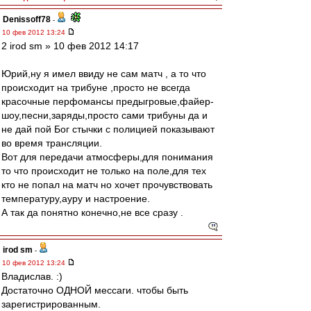
Denissoff78
-
10 фев 2012 13:24
2 irod sm » 10 фев 2012 14:17
Юрий,ну я имел ввиду не сам матч , а то что
происходит на трибуне ,просто не всегда
красочные перфомансы предыгровые,файер-
шоу,песни,заряды,просто сами трибуны да и
не дай пой Бог стычки с полицией показывают
во время трансляции.
Вот для передачи атмосферы,для понимания
то что происходит не только на поле,для тех
кто не попал на матч но хочет прочувствовать
температуру,ауру и настроение.
А так да понятно конечно,не все сразу .
irod sm
-
10 фев 2012 13:24
Владислав. :)
Достаточно ОДНОЙ мессаги. чтобы быть
зарегистрированным.