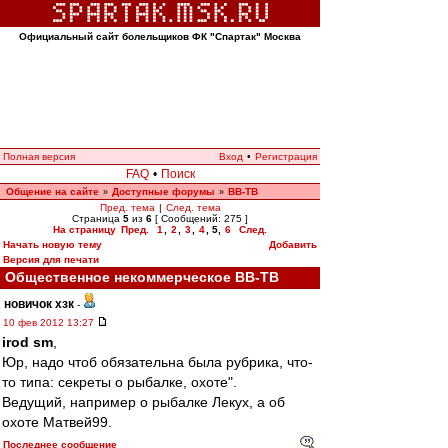
Официальный сайт болельщиков ФК "Спартак" Москва
Полная версия
Вход
•
Регистрация
FAQ
•
Поиск
Общение на сайте
Доступные форумы
ВВ-ТВ
»
»
Пред. тема
|
След. тема
Страница
5
из
6
[ Сообщений: 275 ]
На страницу
Пред.
1
,
2
,
3
,
4
,
5
,
6
След.
Начать новую тему
Добавить
Версия для печати
Общественное некоммерческое ВВ-ТВ
новичок хзк
-
10 фев 2012 13:27
irod sm
,
Юр, надо чтоб обязательна была рубрика, что-
то типа: секреты о рыбалке, охоте".
Ведущий, например о рыбалке Лекух, а об
охоте Матвей99.
Последнее сообщение