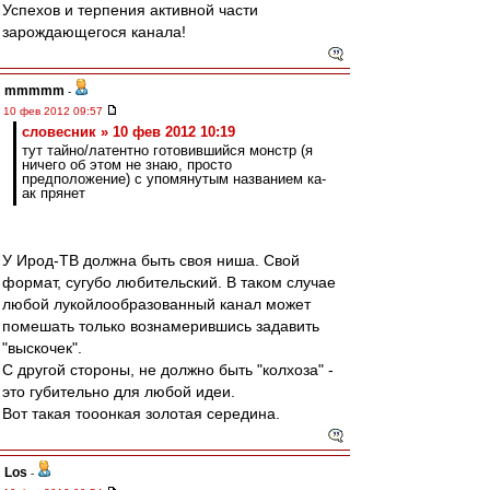
Успехов и терпения активной части
зарождающегося канала!
mmmmm
-
10 фев 2012 09:57
словесник » 10 фев 2012 10:19
тут тайно/латентно готовившийся монстр (я
ничего об этом не знаю, просто
предположение) с упомянутым названием ка-
ак прянет
У Ирод-ТВ должна быть своя ниша. Свой
формат, сугубо любительский. В таком случае
любой лукойлообразованный канал может
помешать только вознамерившись задавить
"выскочек".
С другой стороны, не должно быть "колхоза" -
это губительно для любой идеи.
Вот такая тооонкая золотая середина.
Los
-