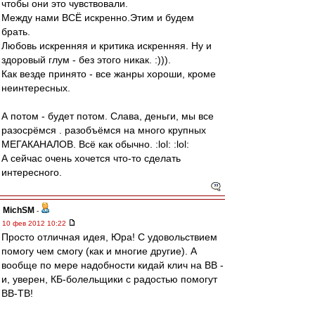
чтобы они это чувствовали.
Между нами ВСЁ искренно.Этим и будем
брать.
Любовь искренняя и критика искренняя. Ну и
здоровый глум - без этого никак. :))).
Как везде принято - все жанры хороши, кроме
неинтересных.
А потом - будет потом. Слава, деньги, мы все
разосрёмся . разобъёмся на много крупных
МЕГАКАНАЛОВ. Всё как обычно. :lol: :lol:
А сейчас очень хочется что-то сделать
интересного.
MichSM
-
10 фев 2012 10:22
Просто отличная идея, Юра! С удовольствием
помогу чем смогу (как и многие другие). А
вообще по мере надобности кидай клич на ВВ -
и, уверен, КБ-болельщики с радостью помогут
ВВ-ТВ!