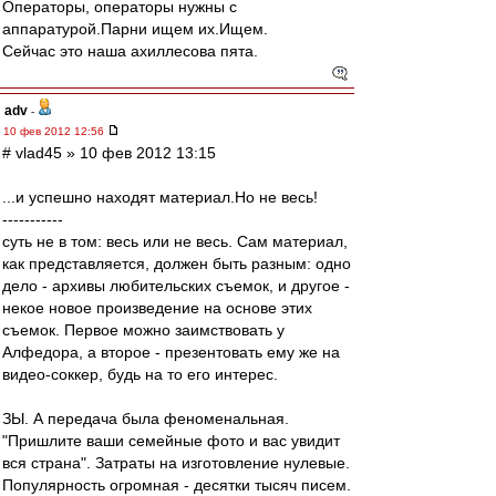
Операторы, операторы нужны с
аппаратурой.Парни ищем их.Ищем.
Сейчас это наша ахиллесова пята.
adv
-
10 фев 2012 12:56
# vlad45 » 10 фев 2012 13:15
...и успешно находят материал.Но не весь!
-----------
суть не в том: весь или не весь. Сам материал,
как представляется, должен быть разным: одно
дело - архивы любительских съемок, и другое -
некое новое произведение на основе этих
съемок. Первое можно заимствовать у
Алфедора, а второе - презентовать ему же на
видео-соккер, будь на то его интерес.
ЗЫ. А передача была феноменальная.
"Пришлите ваши семейные фото и вас увидит
вся страна". Затраты на изготовление нулевые.
Популярность огромная - десятки тысяч писем.