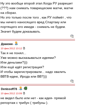
Ну это вообще второй этап.Когда РУ разрешит
(???) нам снимать товарищеские матчи, матчи
на сборах.
Но это только после того , как РУ поймёт , что
мы ничего наносящего вред Спартаку или
портящего его имидж - снимать не будем.
Значит будем доказывать.
Драконн
-
10 фев 2012 13:12
Так я не понял...
Уже можно высказываться идеями?
Или деньгами?)))
Или ещё идёт регистрация?
И чтобы зарегистрировали... надо хвалить
ВВТВ-идею, Ирода или ВВ?)))
Denissoff78
-
10 фев 2012 13:09
не видел было или нет - как идея- прямой
репортаж с трибун ( трибуны ).