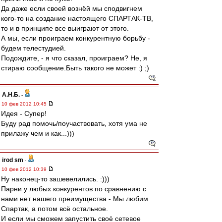
Да даже если своей вознёй мы сподвигнем
кого-то на создание настоящего СПАРТАК-ТВ,
то и в принципе все выиграют от этого.
А мы, если проиграем конкурентную борьбу -
будем телестудией.
Подождите, - я что сказал, проиграем? Не, я
стираю сообщение.Быть такого не может :) ;)
А.Н.Б.
-
10 фев 2012 10:45
Идея - Супер!
Буду рад помочь/поучаствовать, хотя ума не
прилажу чем и как...)))
irod sm
-
10 фев 2012 10:39
Ну наконец-то зашевелились. :)))
Парни у любых конкурентов по сравнению с
нами нет нашего преимущества - Мы любим
Спартак, а потом всё остальное.
И если мы сможем запустить своё сетевое