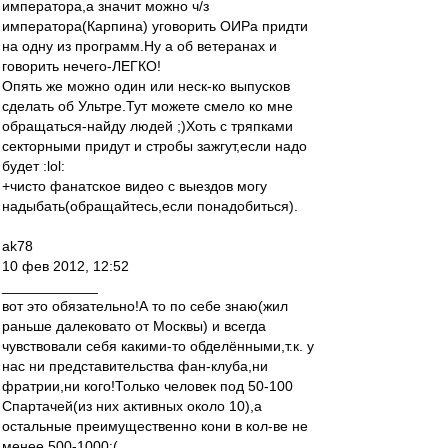
императора,а значит можно ч/з
императора(Карпина) уговорить ОИРа придти
на одну из программ.Ну а об ветеранах и
говорить нечего-ЛЕГКО!
Опять же можно один или неск-ко выпусков
сделать об Ультре.Тут можете смело ко мне
обращаться-найду людей ;)Хоть с тряпками
секторными придут и стробы зажгут,если надо
будет :lol:
+чисто фанатское видео с выездов могу
надыбать(обращайтесь,если понадобиться).
ak78
10 фев 2012, 12:52
____________
вот это обязательно!А то по себе знаю(жил
раньше далековато от Москвы) и всегда
чувствовали себя какими-то обделёнными,т.к. у
нас ни представительства фан-клуба,ни
фратрии,ни кого!Только человек под 50-100
Спартачей(из них активных около 10),а
остальные преимущественно кони в кол-ве не
менее 500-1000:(