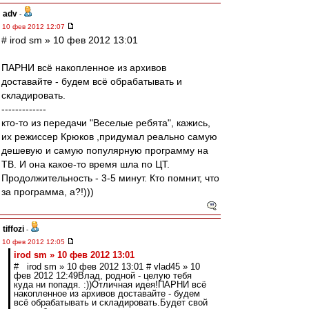
adv
-
10 фев 2012 12:07
# irod sm » 10 фев 2012 13:01
ПАРНИ всё накопленное из архивов
доставайте - будем всё обрабатывать и
складировать.
-------------
кто-то из передачи "Веселые ребята", кажись,
их режиссер Крюков ,придумал реально самую
дешевую и самую популярную программу на
ТВ. И она какое-то время шла по ЦТ.
Продолжительность - 3-5 минут. Кто помнит, что
за программа, а?!)))
tiffozi
-
10 фев 2012 12:05
irod sm » 10 фев 2012 13:01
# irod sm » 10 фев 2012 13:01 # vlad45 » 10
фев 2012 12:49Влад, родной - целую тебя
куда ни попадя. :))Отличная идея!ПАРНИ всё
накопленное из архивов доставайте - будем
всё обрабатывать и складировать.Будет свой