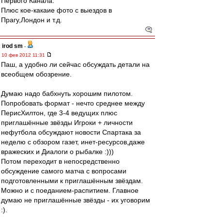
Первого Канала.
Плюс кое-какаие фото с выездов в
Прагу,Лондон и т.д.
irod sm
-
10 фев 2012 11:31
Паш, а удобно ли сейчас обсуждать детали на
всеобщем обозрение.
Думаю надо бабхнуть хорошим пилотом.
Попробовать формат - нечто среднее между
ПерисХилтон, где 3-4 ведущих плюс
приглашённые звёзды Игроки + личности
нефутбола обсуждают новости Спартака за
неделю с обзором газет, инет-ресурсов,даже
вражеских и Диалоги о рыбалке :)))
Потом переходит в непосредственно
обсуждение самого матча с вопросами
подготовленными к приглашённым звёздам.
Можно и с поеданием-распитием. Главное
думаю не приглашённые звёзды - их уговорим
:).