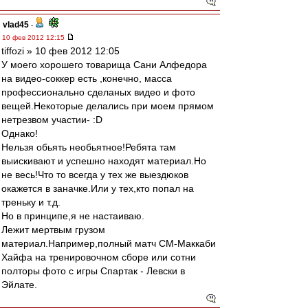
vlad45
-
10 фев 2012 12:15
tiffozi » 10 фев 2012 12:05
У моего хорошего товарища Сани Алфедора
на видео-соккер есть ,конечно, масса
профессионально сделаных видео и фото
вещей.Некоторые делались при моем прямом
нетрезвом участии- :D
Однако!
Нельзя обьять необьятное!Ребята там
выискивают и успешно находят материал.Но
не весь!Что то всегда у тех же выездюков
окажется в заначке.Или у тех,кто попал на
треньку и т.д.
Но в принципе,я не настаиваю.
Лежит мертвым грузом
материал.Например,полный матч СМ-Маккаби
Хайфа на тренировочном сборе или сотни
полторы фото с игры Спартак - Левски в
Эйлате.