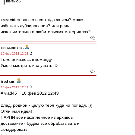
вв-тьюб.
хмм video-soccer.com тогда за чем? может
избежать дублирования? или речь
исключительно о любительских материалах?
новичок хзк
-
10 фев 2012 12:02
Тоже вливаюсь в команду.
Умею смотреть и слушать :D
irod sm
-
10 фев 2012 12:01
# vlad45 » 10 фев 2012 12:49
Влад, родной - целую тебя куда ни попадя. :))
Отличная идея!
ПАРНИ всё накопленное из архивов
доставайте - будем всё обрабатывать и
складировать.