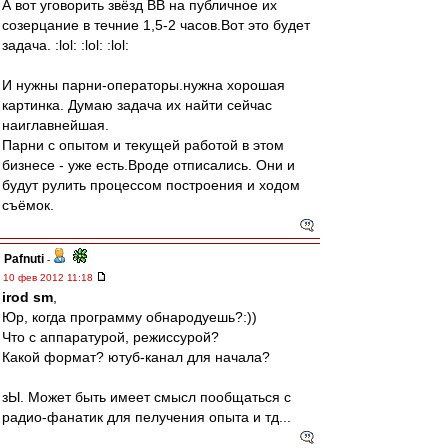
А вот уговорить звёзд ВВ на публичное их
созерцание в течние 1,5-2 часов.Вот это будет
задача. :lol: :lol: :lol:
И нужны парни-операторы.нужна хорошая
картинка. Думаю задача их найти сейчас
наиглавнейшая.
Парни с опытом и текущей работой в этом
бизнесе - уже есть.Вроде отписались. Они и
будут рулить процессом построения и ходом
съёмок.
Pafnuti
-
10 фев 2012 11:18
irod sm
,
Юр, когда программу обнародуешь?:))
Что с аппаратурой, режиссурой?
Какой формат? ютуб-канал для начала?
зЫ. Может быть имеет смысл пообщаться с
радио-фанатик для пелучения опыта и тд...