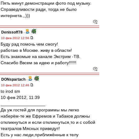
Пять минут демонстрации фото под музыку.
Справедливости ради, тогда не было
интернета.,,)))
Denissoff78
-
10 фев 2012 12:56
Буду рад помочь чем смогу!
работаю в Москве. живу в области!
Есть знакомые на канале Экстрим -ТВ.
Спасибо Ввсем за идею и работу!!!!!!
DONspartach
-
10 фев 2012 12:46
to irod sm
10 фев 2012, 11:39
__________________
Да уж гостей для программы мы легко
наберём-те же Ефремов и Табаков должны
откликнуться и если откликнуться,то и с собой
театралов Мясных приведут!
Есть у нас люди,приближённые к телу