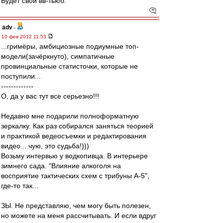
Будет свой вв-тьюб.
adv
-
10 фев 2012 11:53
...гримёры, амбициозные подиумные топ-
модели(зачёркнуто), симпатичные
провинциальные статисточки, которые не
поступили...
-------------
О, да у вас тут все серьезно!!!
Недавно мне подарили полноформатную
зеркалку. Как раз собирался заняться теорией
и практикой ведеосъемки и редактирования
видео... чую, это судьба!)))
Возьму интервью у водкопивца. В интерьере
зимнего сада. "Влияние алкоголя на
восприятие тактических схем с трибуны А-5",
где-то так...
ЗЫ. Не представляю, чем могу быть полезен,
но можете на меня рассчитывать. И если вдруг