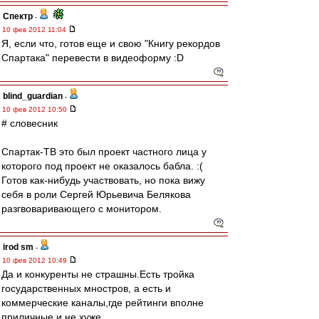
Спектр
-
10 фев 2012 11:04
Я, если что, готов еще и свою "Книгу рекордов
Спартака" перевести в видеоформу :D
blind_guardian
-
10 фев 2012 10:50
# словесник
Спартак-ТВ это был проект частного лица у
которого под проект не оказалось бабла. :(
Готов как-нибудь участвовать, но пока вижу
себя в роли Сергей Юрьевича Белякова
разгвоваривающего с монитором.
irod sm
-
10 фев 2012 10:49
Да и конкуренты не страшны.Есть тройка
государственных мностров, а есть и
коммерческие каналы,где рейтинги вполне
приличные и не хуже.