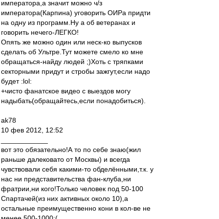
императора,а значит можно ч/з
императора(Карпина) уговорить ОИРа придти
на одну из программ.Ну а об ветеранах и
говорить нечего-ЛЕГКО!
Опять же можно один или неск-ко выпусков
сделать об Ультре.Тут можете смело ко мне
обращаться-найду людей ;)Хоть с тряпками
секторными придут и стробы зажгут,если надо
будет :lol:
+чисто фанатское видео с выездов могу
надыбать(обращайтесь,если понадобиться).
ak78
10 фев 2012, 12:52
____________
вот это обязательно!А то по себе знаю(жил
раньше далековато от Москвы) и всегда
чувствовали себя какими-то обделёнными,т.к. у
нас ни представительства фан-клуба,ни
фратрии,ни кого!Только человек под 50-100
Спартачей(из них активных около 10),а
остальные преимущественно кони в кол-ве не
менее 500-1000:(