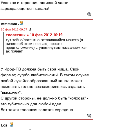
Успехов и терпения активной части
зарождающегося канала!
mmmmm
-
10 фев 2012 09:57
словесник » 10 фев 2012 10:19
тут тайно/латентно готовившийся монстр (я
ничего об этом не знаю, просто
предположение) с упомянутым названием ка-
ак прянет
У Ирод-ТВ должна быть своя ниша. Свой
формат, сугубо любительский. В таком случае
любой лукойлообразованный канал может
помешать только вознамерившись задавить
"выскочек".
С другой стороны, не должно быть "колхоза" -
это губительно для любой идеи.
Вот такая тооонкая золотая середина.
Los
-