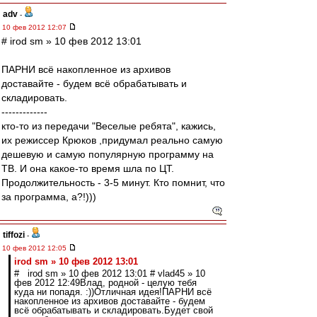
adv
-
10 фев 2012 12:07
# irod sm » 10 фев 2012 13:01
ПАРНИ всё накопленное из архивов
доставайте - будем всё обрабатывать и
складировать.
-------------
кто-то из передачи "Веселые ребята", кажись,
их режиссер Крюков ,придумал реально самую
дешевую и самую популярную программу на
ТВ. И она какое-то время шла по ЦТ.
Продолжительность - 3-5 минут. Кто помнит, что
за программа, а?!)))
tiffozi
-
10 фев 2012 12:05
irod sm » 10 фев 2012 13:01
# irod sm » 10 фев 2012 13:01 # vlad45 » 10
фев 2012 12:49Влад, родной - целую тебя
куда ни попадя. :))Отличная идея!ПАРНИ всё
накопленное из архивов доставайте - будем
всё обрабатывать и складировать.Будет свой