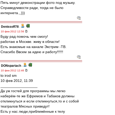
Пять минут демонстрации фото под музыку.
Справедливости ради, тогда не было
интернета.,,)))
Denissoff78
-
10 фев 2012 12:56
Буду рад помочь чем смогу!
работаю в Москве. живу в области!
Есть знакомые на канале Экстрим -ТВ.
Спасибо Ввсем за идею и работу!!!!!!
DONspartach
-
10 фев 2012 12:46
to irod sm
10 фев 2012, 11:39
__________________
Да уж гостей для программы мы легко
наберём-те же Ефремов и Табаков должны
откликнуться и если откликнуться,то и с собой
театралов Мясных приведут!
Есть у нас люди,приближённые к телу