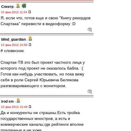
Спектр
-
10 фев 2012 11:04
Я, если что, готов еще и свою "Книгу рекордов
Спартака" перевести в видеоформу :D
blind_guardian
-
10 фев 2012 10:50
# словесник
Спартак-ТВ это был проект частного лица у
которого под проект не оказалось бабла. :(
Готов как-нибудь участвовать, но пока вижу
себя в роли Сергей Юрьевича Белякова
разгвоваривающего с монитором.
irod sm
-
10 фев 2012 10:49
Да и конкуренты не страшны.Есть тройка
государственных мностров, а есть и
коммерческие каналы,где рейтинги вполне
приличные и не хуже.