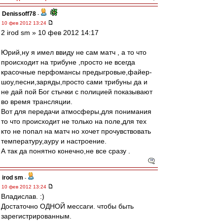
Denissoff78
-
10 фев 2012 13:24
2 irod sm » 10 фев 2012 14:17
Юрий,ну я имел ввиду не сам матч , а то что
происходит на трибуне ,просто не всегда
красочные перфомансы предыгровые,файер-
шоу,песни,заряды,просто сами трибуны да и
не дай пой Бог стычки с полицией показывают
во время трансляции.
Вот для передачи атмосферы,для понимания
то что происходит не только на поле,для тех
кто не попал на матч но хочет прочувствовать
температуру,ауру и настроение.
А так да понятно конечно,не все сразу .
irod sm
-
10 фев 2012 13:24
Владислав. :)
Достаточно ОДНОЙ мессаги. чтобы быть
зарегистрированным.