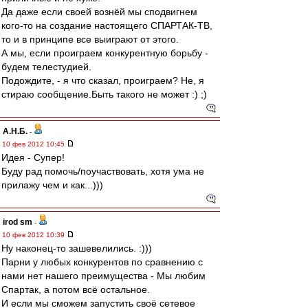
Да даже если своей вознёй мы сподвигнем
кого-то на создание настоящего СПАРТАК-ТВ,
то и в принципе все выиграют от этого.
А мы, если проиграем конкурентную борьбу -
будем телестудией.
Подождите, - я что сказал, проиграем? Не, я
стираю сообщение.Быть такого не может :) ;)
А.Н.Б.
-
10 фев 2012 10:45
Идея - Супер!
Буду рад помочь/поучаствовать, хотя ума не
прилажу чем и как...)))
irod sm
-
10 фев 2012 10:39
Ну наконец-то зашевелились. :)))
Парни у любых конкурентов по сравнению с
нами нет нашего преимущества - Мы любим
Спартак, а потом всё остальное.
И если мы сможем запустить своё сетевое