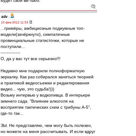
Будет свой вв-тьюб.
adv
-
10 фев 2012 11:53
...гримёры, амбициозные подиумные топ-
модели(зачёркнуто), симпатичные
провинциальные статисточки, которые не
поступили...
-------------
О, да у вас тут все серьезно!!!
Недавно мне подарили полноформатную
зеркалку. Как раз собирался заняться теорией
и практикой ведеосъемки и редактирования
видео... чую, это судьба!)))
Возьму интервью у водкопивца. В интерьере
зимнего сада. "Влияние алкоголя на
восприятие тактических схем с трибуны А-5",
где-то так...
ЗЫ. Не представляю, чем могу быть полезен,
но можете на меня рассчитывать. И если вдруг