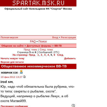
Официальный сайт болельщиков ФК "Спартак" Москва
Полная версия
Вход
•
Регистрация
FAQ
•
Поиск
Общение на сайте
Доступные форумы
ВВ-ТВ
»
»
Пред. тема
|
След. тема
Страница
5
из
6
[ Сообщений: 275 ]
На страницу
Пред.
1
,
2
,
3
,
4
,
5
,
6
След.
Начать новую тему
Добавить
Версия для печати
Общественное некоммерческое ВВ-ТВ
новичок хзк
-
10 фев 2012 13:27
irod sm
,
Юр, надо чтоб обязательна была рубрика, что-
то типа: секреты о рыбалке, охоте".
Ведущий, например о рыбалке Лекух, а об
охоте Матвей99.
Последнее сообщение