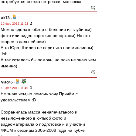
потребуется слехка нетрезвая массовка...
ak78
-
10 фев 2012 11:52
Можно сделать обзор о болении из глубинки)
фото или видео короткие репортажи) Но это
скорее в дальнейшем)
А то Юра Штилер не верит что нас миллионы)
:lol:
А так хотелось бы помочь, но пока не знаю чем
именно)
vlad45
-
10 фев 2012 11:49
Не знаю чем,но помочь хочу.Причём с
удовольствием :D
Сохранилась масса ненапечатаного и
невыложенного в ю-тьюб фото и
видеоматериала о подготовке и и участии
ФКСМ к сезонам 2006-2008 года на Кубке