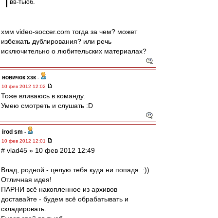
вв-тьюб.
хмм video-soccer.com тогда за чем? может
избежать дублирования? или речь
исключительно о любительских материалах?
новичок хзк
-
10 фев 2012 12:02
Тоже вливаюсь в команду.
Умею смотреть и слушать :D
irod sm
-
10 фев 2012 12:01
# vlad45 » 10 фев 2012 12:49
Влад, родной - целую тебя куда ни попадя. :))
Отличная идея!
ПАРНИ всё накопленное из архивов
доставайте - будем всё обрабатывать и
складировать.