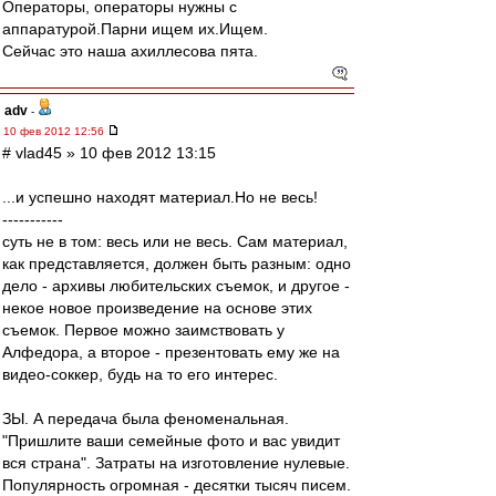
Операторы, операторы нужны с
аппаратурой.Парни ищем их.Ищем.
Сейчас это наша ахиллесова пята.
adv
-
10 фев 2012 12:56
# vlad45 » 10 фев 2012 13:15
...и успешно находят материал.Но не весь!
-----------
суть не в том: весь или не весь. Сам материал,
как представляется, должен быть разным: одно
дело - архивы любительских съемок, и другое -
некое новое произведение на основе этих
съемок. Первое можно заимствовать у
Алфедора, а второе - презентовать ему же на
видео-соккер, будь на то его интерес.
ЗЫ. А передача была феноменальная.
"Пришлите ваши семейные фото и вас увидит
вся страна". Затраты на изготовление нулевые.
Популярность огромная - десятки тысяч писем.