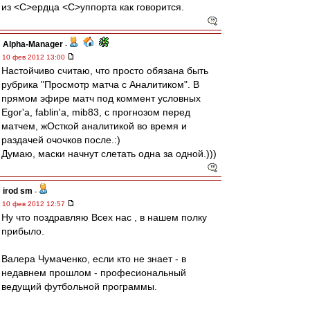
из <C>ердца <C>уппорта как говорится.
Alpha-Manager
-
10 фев 2012 13:00
Настойчиво считаю, что просто обязана быть
рубрика "Просмотр матча с Аналитиком". В
прямом эфире матч под коммент условных
Egor'а, fablin'a, mib83, с прогнозом перед
матчем, жОсткой аналитикой во время и
раздачей очочков после.:)
Думаю, маски начнут слетать одна за одной.)))
irod sm
-
10 фев 2012 12:57
Ну что поздравляю Всех нас , в нашем полку
прибыло.
Валера Чумаченко, если кто не знает - в
недавнем прошлом - професиональный
ведущий футбольной программы.