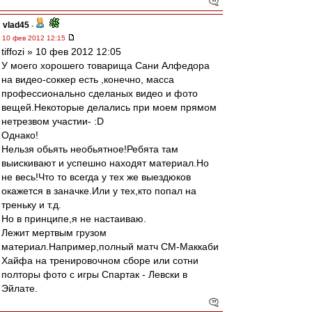
vlad45
-
10 фев 2012 12:15
tiffozi » 10 фев 2012 12:05
У моего хорошего товарища Сани Алфедора
на видео-соккер есть ,конечно, масса
профессионально сделаных видео и фото
вещей.Некоторые делались при моем прямом
нетрезвом участии- :D
Однако!
Нельзя обьять необьятное!Ребята там
выискивают и успешно находят материал.Но
не весь!Что то всегда у тех же выездюков
окажется в заначке.Или у тех,кто попал на
треньку и т.д.
Но в принципе,я не настаиваю.
Лежит мертвым грузом
материал.Например,полный матч СМ-Маккаби
Хайфа на тренировочном сборе или сотни
полторы фото с игры Спартак - Левски в
Эйлате.