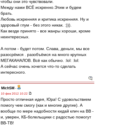
чтобы они это чувствовали.
Между нами ВСЁ искренно.Этим и будем
брать.
Любовь искренняя и критика искренняя. Ну и
здоровый глум - без этого никак. :))).
Как везде принято - все жанры хороши, кроме
неинтересных.
А потом - будет потом. Слава, деньги, мы все
разосрёмся . разобъёмся на много крупных
МЕГАКАНАЛОВ. Всё как обычно. :lol: :lol:
А сейчас очень хочется что-то сделать
интересного.
MichSM
-
10 фев 2012 10:22
Просто отличная идея, Юра! С удовольствием
помогу чем смогу (как и многие другие). А
вообще по мере надобности кидай клич на ВВ -
и, уверен, КБ-болельщики с радостью помогут
ВВ-ТВ!