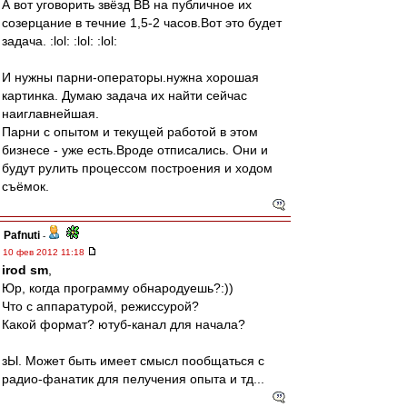
А вот уговорить звёзд ВВ на публичное их
созерцание в течние 1,5-2 часов.Вот это будет
задача. :lol: :lol: :lol:
И нужны парни-операторы.нужна хорошая
картинка. Думаю задача их найти сейчас
наиглавнейшая.
Парни с опытом и текущей работой в этом
бизнесе - уже есть.Вроде отписались. Они и
будут рулить процессом построения и ходом
съёмок.
Pafnuti
-
10 фев 2012 11:18
irod sm
,
Юр, когда программу обнародуешь?:))
Что с аппаратурой, режиссурой?
Какой формат? ютуб-канал для начала?
зЫ. Может быть имеет смысл пообщаться с
радио-фанатик для пелучения опыта и тд...