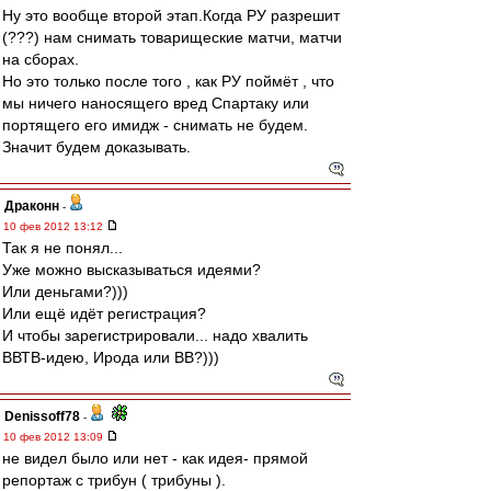
Ну это вообще второй этап.Когда РУ разрешит
(???) нам снимать товарищеские матчи, матчи
на сборах.
Но это только после того , как РУ поймёт , что
мы ничего наносящего вред Спартаку или
портящего его имидж - снимать не будем.
Значит будем доказывать.
Драконн
-
10 фев 2012 13:12
Так я не понял...
Уже можно высказываться идеями?
Или деньгами?)))
Или ещё идёт регистрация?
И чтобы зарегистрировали... надо хвалить
ВВТВ-идею, Ирода или ВВ?)))
Denissoff78
-
10 фев 2012 13:09
не видел было или нет - как идея- прямой
репортаж с трибун ( трибуны ).