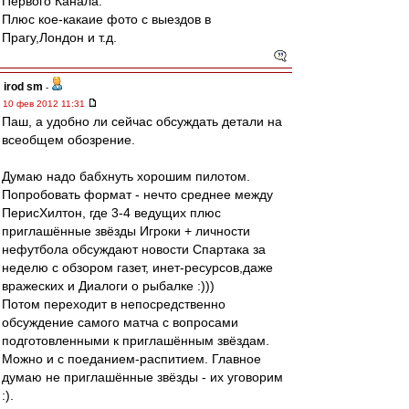
Первого Канала.
Плюс кое-какаие фото с выездов в
Прагу,Лондон и т.д.
irod sm
-
10 фев 2012 11:31
Паш, а удобно ли сейчас обсуждать детали на
всеобщем обозрение.
Думаю надо бабхнуть хорошим пилотом.
Попробовать формат - нечто среднее между
ПерисХилтон, где 3-4 ведущих плюс
приглашённые звёзды Игроки + личности
нефутбола обсуждают новости Спартака за
неделю с обзором газет, инет-ресурсов,даже
вражеских и Диалоги о рыбалке :)))
Потом переходит в непосредственно
обсуждение самого матча с вопросами
подготовленными к приглашённым звёздам.
Можно и с поеданием-распитием. Главное
думаю не приглашённые звёзды - их уговорим
:).