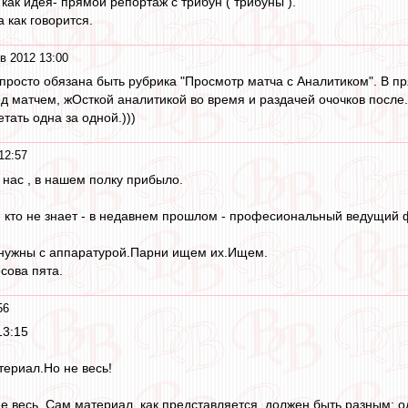
 как идея- прямой репортаж с трибун ( трибуны ).
 как говорится.
в 2012 13:00
просто обязана быть рубрика "Просмотр матча с Аналитиком". В пр
д матчем, жОсткой аналитикой во время и раздачей очочков после.
тать одна за одной.)))
12:57
 нас , в нашем полку прибыло.
и кто не знает - в недавнем прошлом - професиональный ведущий
нужны с аппаратурой.Парни ищем их.Ищем.
сова пята.
56
13:15
териал.Но не весь!
 не весь. Сам материал, как представляется, должен быть разным: о