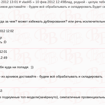
 2012 13:01 # vlad45 » 10 фев 2012 12:49Влад, родной - целую теб
ивов доставайте - будем всё обрабатывать и складировать.Будет с
огда за чем? может избежать дублирования? или речь исключитель
012 12:02
у.
ь :D
12:01
12:49
бя куда ни попадя. :))
из архивов доставайте - будем всё обрабатывать и складировать.
53
е подиумные топ-модели(зачёркнуто), симпатичные провинциальные 