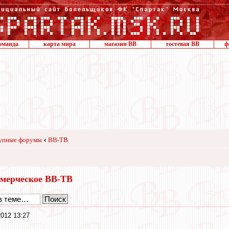
оманда
карта мира
магазин ВВ
гостевая ВВ
ф
упные форумы
‹
ВВ-ТВ
мерческое ВВ-ТВ
012 13:27