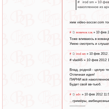
# irod sm » 10 фев
накопленное из арх
хмм video-soccer.com т
#
новичок хзк
» 10 фев 2
Тоже вливаюсь в команд
Умею смотреть и слушат
#
irod sm
» 10 фев 2012 
# vlad45 » 10 фев 2012 
Влад, родной - целую те
Отличная идея!
ПАРНИ всё накопленное 
Будет свой вв-тьюб.
#
adv
» 10 фев 2012 11:
...гримёры, амбициозны
-------------