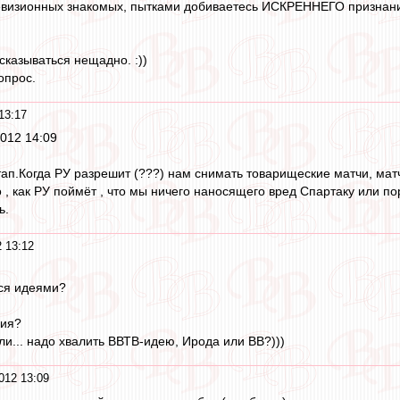
евизионных знакомых, пытками добиваетесь ИСКРЕННЕГО признания
сказываться нещадно. :))
опрос.
13:17
2012 14:09
тап.Когда РУ разрешит (???) нам снимать товарищеские матчи, мат
о , как РУ поймёт , что мы ничего наносящего вред Спартаку или п
ь.
 13:12
ся идеями?
ция?
ли... надо хвалить ВВТВ-идею, Ирода или ВВ?)))
012 13:09