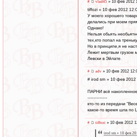
#
vlad45
» 10 фев 2012 
tiffozi » 10 фев 2012 12:
У моего хорошего това
делались при моем прям
Однако!
Нельзя обьять необьятн
тех,кто попал на треньку 
Но в принципе,я не нас
Лежит мертвым грузом 
Левски в Эйлате.
#
adv
» 10 фев 2012 12:
# irod sm » 10 фев 2012
ПАРНИ всё накопленное 
-------------
кто-то из передачи "Ве
какое-то время шла по Ц
#
tiffozi
» 10 фев 2012 1
irod sm » 10 фев 2