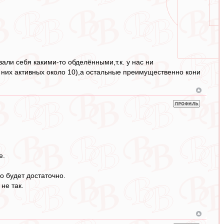
вали себя какими-то обделёнными,т.к. у нас ни
 них активных около 10),а остальные преимущественно кони
е.
о будет достаточно.
 не так.