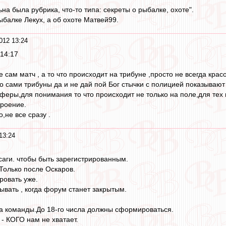
на была рубрика, что-то типа: секреты о рыбалке, охоте".
балке Лекух, а об охоте Матвей99.
012 13:24
 14:17
е сам матч , а то что происходит на трибуне ,просто не всегда к
о сами трибуны да и не дай пой Бог стычки с полицией показывают
феры,для понимания то что происходит не только на поле,для тех к
троение.
,не все сразу .
13:24
аги. чтобы быть зарегистрированным.
.Только после Оскаров.
овать уже.
вать , когда форум станет закрытым.
а команды.До 18-го числа должны сформироваться.
- КОГО нам не хватает.