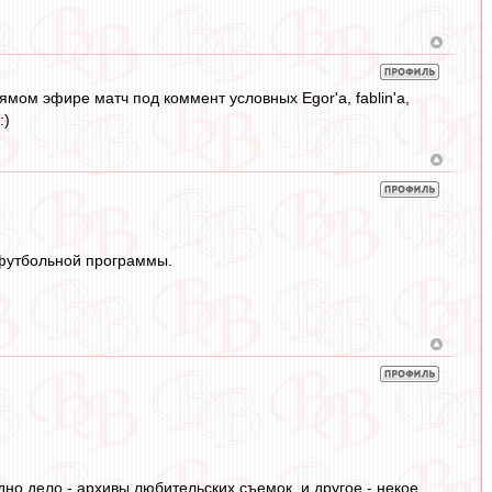
ямом эфире матч под коммент условных Egor'а, fablin'a,
:)
 футбольной программы.
дно дело - архивы любительских съемок, и другое - некое