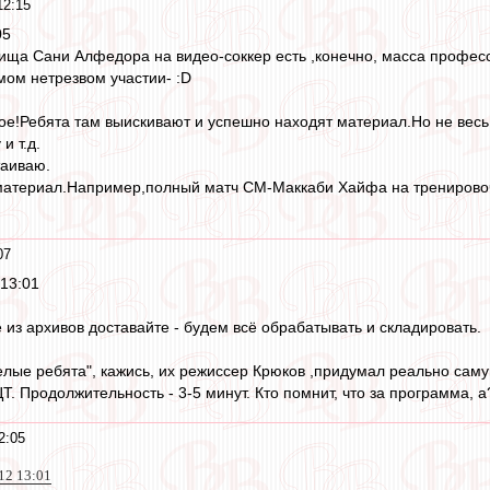
12:15
05
рища Сани Алфедора на видео-соккер есть ,конечно, масса профе
ом нетрезвом участии- :D
ое!Ребята там выискивают и успешно находят материал.Но не весь!Ч
и т.д.
таиваю.
материал.Например,полный матч СМ-Маккаби Хайфа на тренировочн
07
 13:01
из архивов доставайте - будем всё обрабатывать и складировать.
селые ребята", кажись, их режиссер Крюков ,придумал реально са
Т. Продолжительность - 3-5 минут. Кто помнит, что за программа, а?
2:05
012 13:01