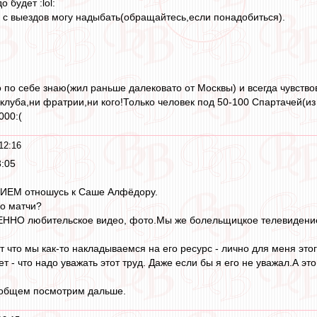
о будет :lol:
 с выездов могу надыбать(обращайтесь,если понадобиться).
о по себе знаю(жил раньше далековато от Москвы) и всегда чувство
клуба,ни фратрии,ни кого!Только человек под 50-100 Спартачей(из
000:(
12:16
3:05
М отношусь к Саше Алфёдору.
ко матчи?
ННО любительское видео, фото.Мы же болельщицкое телевидени
т что мы как-то накладываемся на его ресурс - лично для меня этог
т - что надо уважать этот труд. Даже если бы я его не уважал.А это
В общем посмотрим дальше.