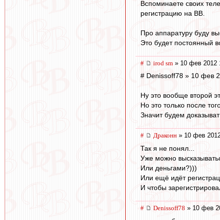
Вспоминаете своих тел
регистрацию на ВВ.
Про аппаратуру буду вы
Это будет постоянный в
#
irod sm
» 10 фев 2012 
# Denissoff78 » 10 фев 
Ну это вообще второй э
Но это только после тог
Значит будем доказыват
#
Драконн
» 10 фев 2012
Так я не понял...
Уже можно высказывать
Или деньгами?)))
Или ещё идёт регистра
И чтобы зарегистрирова
#
Denissoff78
» 10 фев 2