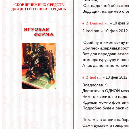
СБОР ДЕНЕЖНЫХ СРЕДСТВ
Юр, надо чтоб обязатель
ДЛЯ ДЕТЕЙ ТОЛИКА ГЕРЦЫНА
Ведущий, например о ры
#
Denissoff78
» 10 фев 2
2 irod sm » 10 фев 2012
Юрий,ну я имел ввиду н
шоу,песни,заряды,прост
Вот для передачи атмос
температуру,ауру и нас
А так да понятно конечно
#
irod sm
» 10 фев 2012 
Владислав. :)
Достаточно ОДНОЙ месс
Никого хвалить не надо
Идеями можно фонтанир
Подробно будем расписы
Пока мы в стадии набор
Сами думаем и говорим 