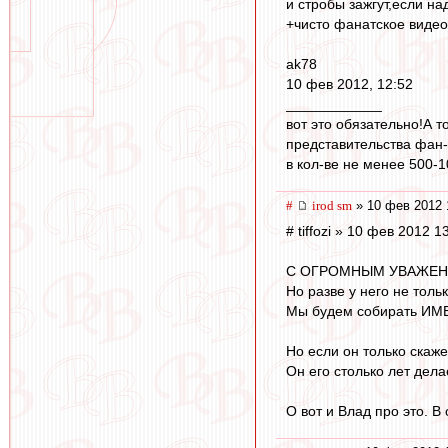
и стробы зажгут,если над
+чисто фанатское видео
ak78
10 фев 2012, 12:52
____________
вот это обязательно!А т
представительства фан-
в кол-ве не менее 500-1
#
irod sm
» 10 фев 2012 
# tiffozi » 10 фев 2012 1
С ОГРОМНЫМ УВАЖЕНИЕ
Но разве у него не толь
Мы будем собирать ИМЕ
Но если он только скаже
Он его столько лет делае
О вот и Влад про это. 