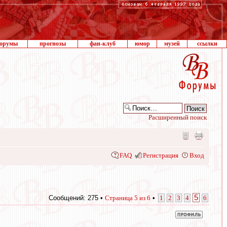
орумы
прогнозы
фан-клуб
юмор
музей
ссылки
Расширенный поиск
FAQ
Регистрация
Вход
5
Сообщений: 275 •
Страница
5
из
6
•
1
2
3
4
6