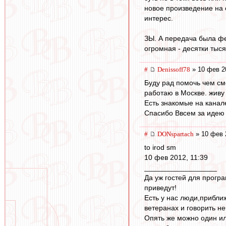
новое произведение на о
интерес.
ЗЫ. А передача была фе
огромная - десятки тыся
#
Denissoff78
» 10 фев 2
Буду рад помочь чем см
работаю в Москве. живу 
Есть знакомые на канал
Спасибо Ввсем за идею и
#
DONspartach
» 10 фев 
to irod sm
10 фев 2012, 11:39
__________________
Да уж гостей для прогр
приведут!
Есть у нас люди,прибли
ветеранах и говорить н
Опять же можно один ил