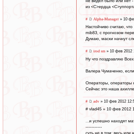
не видел было или нет -
из <C>ердца <C>уппорта
#
Alpha-Manager
» 10 фе
Настойчиво считаю, что 
mib83, с прогнозом пере
Думаю, маски начнут сле
#
irod sm
» 10 фев 2012 
Ну что поздравляю Всех
Валера Чумаченко, есл
Операторы, операторы 
Сейчас это наша ахилле
#
adv
» 10 фев 2012 12:
# vlad45 » 10 фев 2012 
...и успешно находят ма
-----------
суть не в том: весь или