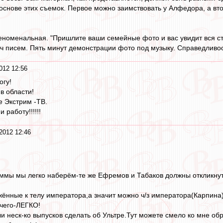
снове этих съемок. Первое можно заимствовать у Алфедора, а втор
номенальная. "Пришлите ваши семейные фото и вас увидит вся ст
ч писем. Пять минут демонстрации фото под музыку. Справедливости
012 12:56
огу!
в области!
е Экстрим -ТВ.
 работу!!!!!!
2012 12:46
аммы мы легко наберём-те же Ефремов и Табаков должны откликнуть
жённые к телу императора,а значит можно ч/з императора(Карпина)
ечего-ЛЕГКО!
и неск-ко выпусков сделать об Ультре.Тут можете смело ко мне об