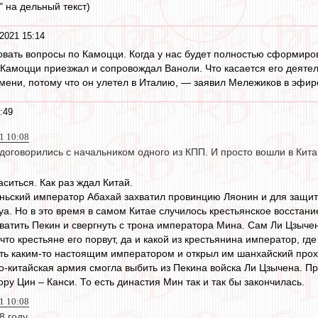
" на дельный текст)
2021 15:14
вать вопросы по Камоцци. Когда у нас будет полностью сформиров
 Камоцци приезжал и сопровождал Ваноли. Что касается его деятел
ени, потому что он улетел в Италию, — заявил Мележиков в эфир
:49
21 10:08
оговорились с начальником одного из КПП. И просто вошли в Китай
ситься. Как раз ждал Китай.
ньский император Абахай захватил провинцию Ляонин и для защи
а. Но в это время в самом Китае случилось крестьянское восстан
ватить Пекин и свергнуть с трона императора Мина. Сам Ли Цзыче
что крестьяне его порвут, да и какой из крестьянина император, гд
оть каким-то настоящим императором и открыл им шанхайский прох
-китайская армия смогла выбить из Пекина войска Ли Цзычена. Пр
у Цин – Канси. То есть династия Мин так и так бы закончилась.
21 10:08
 году.