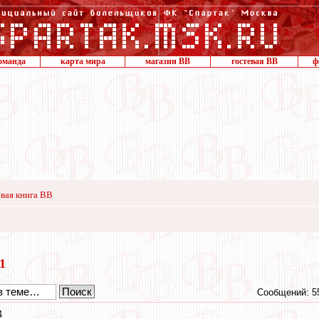
оманда
карта мира
магазин ВВ
гостевая ВВ
ф
вая книга ВВ
21
Сообщений: 5
4