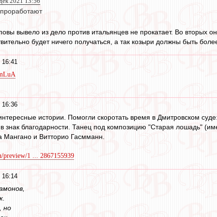
 дек 2021 13:56
е проработают
повы вывело из дело против итальянцев не прокатает. Во вторых он
твительно будет ничего получаться, а так козыри должны быть бол
 16:41
QmLuA
 16:36
интересные истории. Помогли скоротать время в Дмитровском суде:
 в знак благодарности. Танец под композицию "Старая лошадь" (им
 Мангано и Витторио Гасмманн.
ch/preview/1 ... 2867155939
 16:14
амонов,
к.
, но