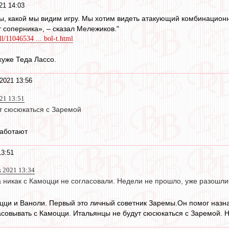
21 14:03
ы, какой мы видим игру. Мы хотим видеть атакующий комбинацион
т соперника», – сказал Мележиков."
ll/11046534 ... bol-t.html
хуже Теда Лассо.
2021 13:56
21 13:51
т сюсюкаться с Заремой
работают
13:51
к 2021 13:34
 никак с Камоцци не согласовали. Недели не прошло, уже разошлис
цци и Ваноли. Первый это личный советник Заремы.Он помог назна
асовывать с Камоцци. Итальянцы не будут сюсюкаться с Заремой. Ну