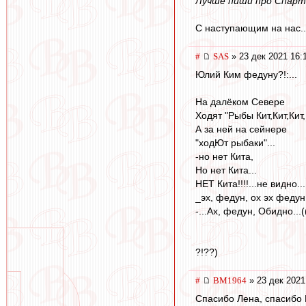
Лучше пиши про Спарт
С наступающим на нас..
#
SAS
» 23 дек 2021 16:
Юлий Ким федуну?!:...
На далёком Севере
Ходят "Рыбы Кит,Кит,Кит,К
А за ней на сейнере
"ходЮт рыбаки"...
-но нет Кита,
Но нет Кита...
НЕТ Кита!!!!...не видно...
_эх, федун, ох эх федун
-...Ах, федун, Обидно...(
?!??)
#
BM1964
» 23 дек 2021
Спасибо Лена, спасибо 