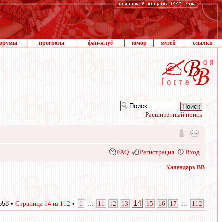
орумы
прогнозы
фан-клуб
юмор
музей
ссылки
Расширенный поиск
FAQ
Регистрация
Вход
Календарь ВВ
14
558 •
Страница
14
из
112
•
1
...
11
12
13
15
16
17
...
112