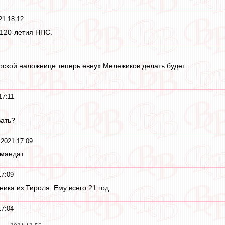
21 18:12
 120-летия НПС.
ской наложнице теперь евнух Мележиков делать будет.
17:11
вать?
 2021 17:09
 мандат
17:09
ика из Тироля .Ему всего 21 год.
17:04