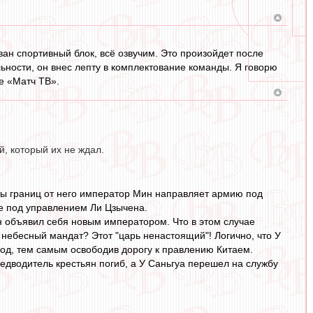
ан спортивный блок, всё озвучим. Это произойдет после
ьности, он внес лепту в комплектование команды. Я говорю
е «Матч ТВ».
, который их не ждал.
ты границ от него император Мин направляет армию под
ие под управлением Ли Цзычена.
н объявил себя новым императором. Что в этом случае
е небесный мандат? Этот "царь ненастоящий"! Логично, что У
од, тем самым освободив дорогу к правлению Китаем.
едводитель крестьян погиб, а У Саньгуа перешел на службу