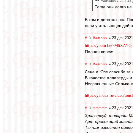
Valentinovich » 23
Тогда они долго н
В том и дело как она По
если у итальянцев дейс
#
Валерыч
» 23 дек 2021
https://youtu.be/7M6XAY
Полная версия.
#
Валерыч
» 23 дек 2021
Лене и Юле спасибо за 
В качестве аллаверды и
Несравненные Сильвана
https://yandex.ru/video/tou
#
mmmmm
» 23 дек 2021
Зравствуй, товарищ М
Арт-провокаций маста
Ты нам известен давно