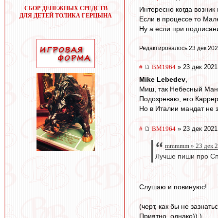
СБОР ДЕНЕЖНЫХ СРЕДСТВ
Интересно когда возник
ДЛЯ ДЕТЕЙ ТОЛИКА ГЕРЦЫНА
Если в процессе то Мал
Ну а если при подписан
Редактировалось 23 дек 202
#
BM1964
» 23 дек 2021
Mike Lebedev
,
Миш, так Небесный Манд
Подозреваю, его Каррера
Но в Италии мандат не з
#
BM1964
» 23 дек 2021
mmmmm » 23 дек 2
Лучше пиши про Сп
Слушаю и повинуюс!
(черт, как бы не зазнат
Приятно, однако)) ).