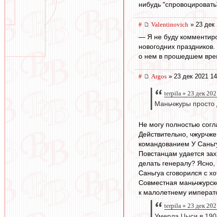
нибудь "спровоцировать
#
Valentinovich
» 23 дек 
— Я не буду комментиро
новогодних праздников.
о нем в прошедшем врем
#
Argos
» 23 дек 2021 14
terpila » 23 дек 20
Маньчжуры просто д
Не могу полностью согла
Действительно, чжурчже
командованием У Саньгу
Повстанцам удается зах
делать генералу? Ясно, 
Саньгуа сговорился с х
Совместная маньчжурско
к малолетнему император
terpila » 23 дек 20
Умерла Цыси в 1908