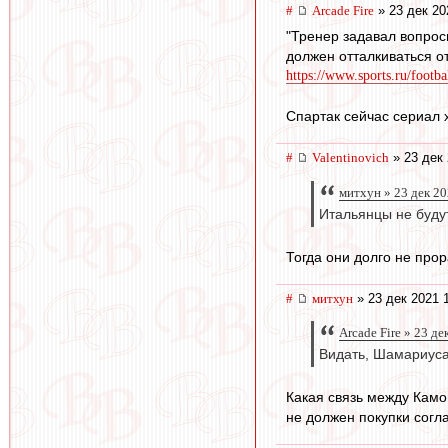
#
Arcade Fire
» 23 дек 20
"Тренер задавал вопрос
должен отталкиваться о
https://www.sports.ru/footba
Спартак сейчас сериал 
#
Valentinovich
» 23 дек 
митхун » 23 дек 20
Итальянцы не буду
Тогда они долго не про
#
митхун
» 23 дек 2021 
Arcade Fire » 23 де
Видать, Шамариуса
Какая связь между Камо
не должен покупки согл