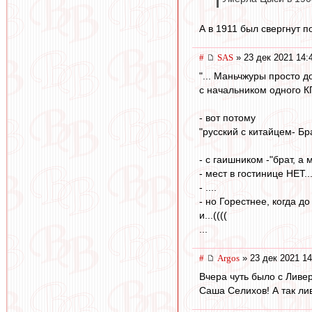
А в 1911 был свергнут п
#
SAS
» 23 дек 2021 14:
"... Маньчжуры просто д
с начальником одного КП
- вот потому
"русский с китайцем- Бра
- с гаишником -"брат, а 
- мест в гостинице НЕТ..
- ....
- но Горестнее, когда д
и...((((
...
#
Argos
» 23 дек 2021 14
Вчера чуть было с Ливер
Саша Селихов! А так лив