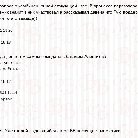
 вопрос о комбинационной атакующей игре. В процессе переговоро
ежик значит в них участвовал,а рассказывал давеча что Рую подде
ии то это ваааще))
1 18:26
 18:18
ат, он в том самом чемодане с багажом Аленичева.
 уволок....
аработал...
 18:12
021 16:14
артак.
ься. Уже второй выдающийся автор ВВ посвящает мне стихи...