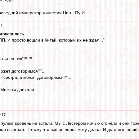
оследний император династии Цин - Пу И...
41
оговорились
П. И просто вошли в Китай, который их не ждал..."
тья на век"!!! ?!
может договоримся?"...
.-"сестра, а может договоримся?"...
о Москвы доехали
:17
пулем вровень не встали. Мы с Лестером ничью сгоняли и они тоже
ер выиграл. Потому что всё он через жоту делал. И догонять пошёл