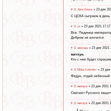
#
Alex Green
» 23 дек 20
С ЦСКА сыграем в день
#
ys
» 23 дек 2021 17:17
Все. Педикюр император
Добром не кончится.
#
авоська
» 23 дек 2021 
митхун
,
Кто с нее будет спраши
#
Mike Lebedev
» 23 дек
Федун, отдай небесный
#
митхун
» 23 дек 2021 
Сватают Русского защитн
#
митхун
» 23 дек 2021 