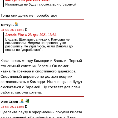
Итальянцы не будут сюсюкаться с Заремой
Тогда они долго не проработают
митхун
-
23 дек 2021 13:51
Arcade Fire » 23 дек 2021 13:34
Видать, Шамариуса никак с Камоцци не
согласовали. Недели не прошло, уже
разошлись.Не удивлюсь, если Ваноли до
весны не "доработает".
Какая связь между Камоцци и Ваноли. Первый
это личный советник Заремы.Он помог
назначть тренера и спортивного директора.
Спортивный директор не должен покупки
согласовывать с Камоцци. Итальянцы не будут
сюсюкаться с Заремой. Ну составят для план
работы, как она хотела.
Alex Green
-
23 дек 2021 13:45
Сделайте паузу в оформлении покупки билета
на завтрашний юбилейный концерт в Доме