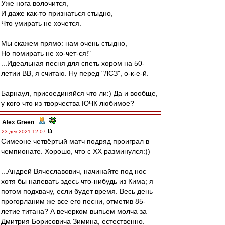
Уже нога волочится,
И даже как-то признаться стыдно,
Что умирать не хочется.
Мы скажем прямо: нам очень стыдно,
Но помирать не хо-чет-ся!"
...Идеальная песня для спеть хором на 50-
летии ВВ, я считаю. Ну перед "ЛСЗ", о-к-е-й.
Барнаул, присоединяйся что ли:) Да и вообще,
у кого что из творчества ЮЧК любимое?
Alex Green
-
23 дек 2021 12:07
Симеоне четвёртый матч подряд проиграл в
чемпионате. Хорошо, что с ХХ разминулся:))
...Андрей Вячеславович, начинайте под нос
хотя бы напевать здесь что-нибудь из Кима; я
потом подхвачу, если будет время. Весь день
прогорланим же все его песни, отметив 85-
летие титана? А вечерком выпьем молча за
Дмитрия Борисовича Зимина, естественно.