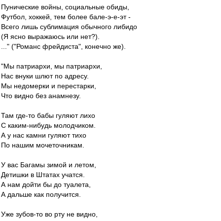
Пунические войны, социальные обиды,
Футбол, хоккей, тем более бале-э-е-эт -
Всего лишь сублимация обычного либидо
(Я ясно выражаюсь или нет?).
..." ("Романс фрейдиста", конечно же).
"Мы патриархи, мы патриархи,
Нас внуки шлют по адресу.
Мы недомерки и перестарки,
Что видно без анамнезу.
Там где-то бабы гуляют лихо
С каким-нибудь молодчиком.
А у нас камни гуляют тихо
По нашим мочеточникам.
У вас Багамы зимой и летом,
Детишки в Штатах учатся.
А нам дойти бы до туалета,
А дальше как получится.
Уже зубов-то во рту не видно,