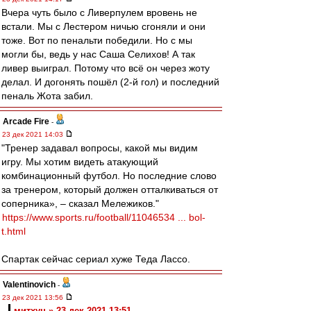
Вчера чуть было с Ливерпулем вровень не
встали. Мы с Лестером ничью сгоняли и они
тоже. Вот по пенальти победили. Но с мы
могли бы, ведь у нас Саша Селихов! А так
ливер выиграл. Потому что всё он через жоту
делал. И догонять пошёл (2-й гол) и последний
пеналь Жота забил.
Arcade Fire
-
23 дек 2021 14:03
"Тренер задавал вопросы, какой мы видим
игру. Мы хотим видеть атакующий
комбинационный футбол. Но последние слово
за тренером, который должен отталкиваться от
соперника», – сказал Мележиков."
https://www.sports.ru/football/11046534 ... bol-
t.html
Спартак сейчас сериал хуже Теда Лассо.
Valentinovich
-
23 дек 2021 13:56
митхун » 23 дек 2021 13:51