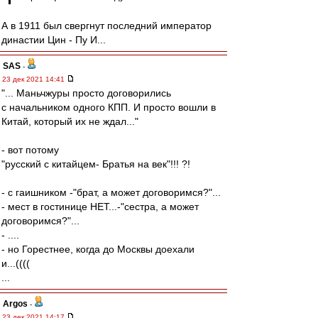
А в 1911 был свергнут последний император
династии Цин - Пу И...
SAS
-
23 дек 2021 14:41
"... Маньчжуры просто договорились
с начальником одного КПП. И просто вошли в
Китай, который их не ждал..."
- вот потому
"русский с китайцем- Братья на век"!!! ?!
- с гаишником -"брат, а может договоримся?"...
- мест в гостинице НЕТ...-"сестра, а может
договоримся?"...
- ....
- но Горестнее, когда до Москвы доехали
и...((((
...
Argos
-
23 дек 2021 14:17