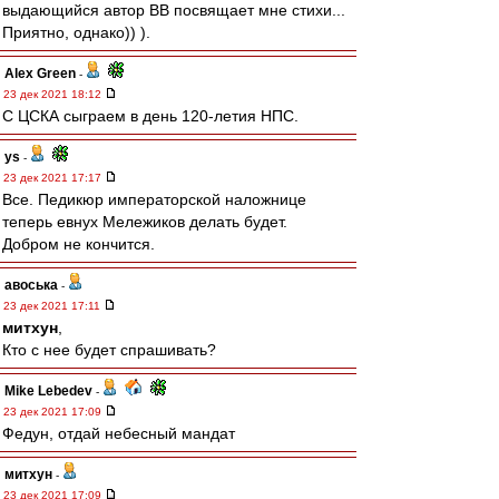
выдающийся автор ВВ посвящает мне стихи...
Приятно, однако)) ).
Alex Green
-
23 дек 2021 18:12
С ЦСКА сыграем в день 120-летия НПС.
ys
-
23 дек 2021 17:17
Все. Педикюр императорской наложнице
теперь евнух Мележиков делать будет.
Добром не кончится.
авоська
-
23 дек 2021 17:11
митхун
,
Кто с нее будет спрашивать?
Mike Lebedev
-
23 дек 2021 17:09
Федун, отдай небесный мандат
митхун
-
23 дек 2021 17:09