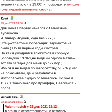
музыки (начало - в 19:00) и посмотрите
лучшие
голы первой половины сезона
.
Край
-
23 дек 2021 13:36
Для меня Спартак начался с Галимзяна
Хусаинова.
И Зингер-Якушев, куда без них.))
Отец--страстный болельщик, вариантов не
было.) По тв первые годы смотрел.
Но как я умудрился влюбиться в сборную
Голландию 1970-х,не видя ни одного матча--
вот это загадка для меня до сих пор.)
ЧМ-74 я не видел по малолетству, ЧЕ-76 у нас
не показывали, да и результаты в
ФутболХоккее скудно освещались. Но уже в
1977 я точно знал про Круиффа, Неескенса и
Крола.
Arcade Fire
-
23 дек 2021 13:34
Valentinovich » 23 дек 2021 13:12
в его зоне ответственности не осталось