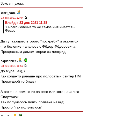
Земля пухом.
wert_vao
-
23 дек 2021 12:04
Влэйд » 23 дек 2021 11:38
У моего боления то же самое имя имеется -
Федор
Да тут каждого второго "поскреби" и окажется
что боление началось с Фёдор Фёдоровича.
Прекрасным дамам мерси за лонгрид.
Squabbler
-
23 дек 2021 11:57
До мурашек)))
Как когда-то раньше про полосатый свитер НМ
Премудрой то бишь)
А вот я не помню из-за чего или кого начал за
Спартачок
Так получилось почти полвека назад)
Просто "так получилось"