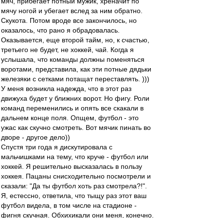
мяч, прибегает потный мужик, хреначит по
мячу ногой и убегает вслед за ним обратно.
Скукота. Потом вроде все закончилось, но
оказалось, что рано я обрадовалась.
Оказывается, еще второй тайм, но, к счастью,
третьего не будет, не хоккей, чай. Когда я
услышала, что команды должны поменяться
воротами, представила, как эти потные дядьки
железяки с сетками потащат переставлять. )))
У меня возникла надежда, что в этот раз
движуха будет у ближних ворот. Но фигу. Роли
команд переменились и опять все скакали в
дальнем конце поля. Опщем, футбол - это
ужас как скучно смотреть. Вот мячик пинать во
дворе - другое дело))
Спустя три года я дискутировала с
мальчишками на тему, что круче - футбол или
хоккей. Я решительно высказалась в пользу
хоккея. Пацаны снисходительно посмотрели и
сказали: "Да ты футбол хоть раз смотрела?!".
Я, естессно, ответила, что тыщу раз этот ваш
футбол видела, в том числе на стадионе -
фигня скучная. Обхихикали они меня, конечно.