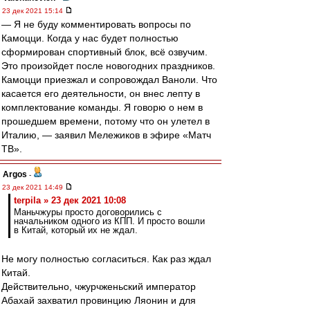
23 дек 2021 15:14
— Я не буду комментировать вопросы по
Камоцци. Когда у нас будет полностью
сформирован спортивный блок, всё озвучим.
Это произойдет после новогодних праздников.
Камоцци приезжал и сопровождал Ваноли. Что
касается его деятельности, он внес лепту в
комплектование команды. Я говорю о нем в
прошедшем времени, потому что он улетел в
Италию, — заявил Мележиков в эфире «Матч
ТВ».
Argos
-
23 дек 2021 14:49
terpila » 23 дек 2021 10:08
Маньчжуры просто договорились с
начальником одного из КПП. И просто вошли
в Китай, который их не ждал.
Не могу полностью согласиться. Как раз ждал
Китай.
Действительно, чжурчженьский император
Абахай захватил провинцию Ляонин и для