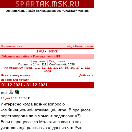
Официальный сайт болельщиков ФК "Спартак" Москва
Полная версия
Вход
•
Регистрация
FAQ
•
Поиск
Общение на сайте
Гостевая книга ВВ
»
Пред. тема
|
След. тема
Страница
14
из
112
[ Сообщений: 5558 ]
На страницу
Пред.
1
...
11
,
12
,
13
,
14
,
15
,
16
,
17
...
112
След.
Начать новую тему
Добавить
Версия для печати
01.12.2021 - 31.12.2021
mp
-
23 дек 2021 18:24
Интересно когда возник вопрос о
комбинационной атакующей игре. В процессе
переговоров или в момент подписания?)
Если в процессе то Малежик значит в них
участвовал,а рассказывал давеча что Рую