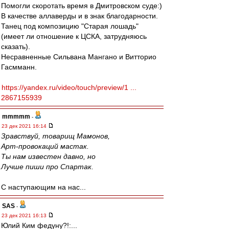
Помогли скоротать время в Дмитровском суде:)
В качестве аллаверды и в знак благодарности.
Танец под композицию "Старая лошадь"
(имеет ли отношение к ЦСКА, затрудняюсь
сказать).
Несравненные Сильвана Мангано и Витторио
Гасмманн.
https://yandex.ru/video/touch/preview/1 ...
2867155939
mmmmm
-
23 дек 2021 16:14
Зравствуй, товарищ Мамонов,
Арт-провокаций мастак.
Ты нам известен давно, но
Лучше пиши про Спартак.
С наступающим на нас...
SAS
-
23 дек 2021 16:13
Юлий Ким федуну?!:...