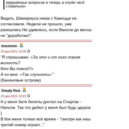
нерешённых вопросов и теперь в клубе «всё
стабильно»
Видать, Шамариуса никак с Камоцци не
согласовали. Недели не прошло, уже
разошлись.Не удивлюсь, если Ваноли до весны
не "доработает".
mmmmm
-
23 дек 2021 13:30
"Я спрашиваю: «За что и от кого такая
милость?
Кто Вы такой?»
А он мне: «Так случилось»"
(Банановые острова)
Simply Red
-
23 дек 2021 13:23
А у меня батя билеты достал на Спартак -
Наполи. Так что дебют у меня был будь здоров
)
В бок меня толкал всё время - "смотри как наш
третий номер играет..."