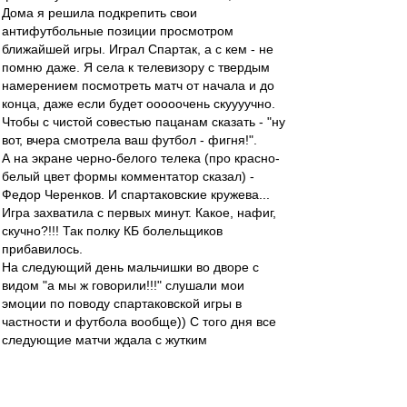
Дома я решила подкрепить свои
антифутбольные позиции просмотром
ближайшей игры. Играл Спартак, а с кем - не
помню даже. Я села к телевизору с твердым
намерением посмотреть матч от начала и до
конца, даже если будет ооооочень скуууучно.
Чтобы с чистой совестью пацанам сказать - "ну
вот, вчера смотрела ваш футбол - фигня!".
А на экране черно-белого телека (про красно-
белый цвет формы комментатор сказал) -
Федор Черенков. И спартаковские кружева...
Игра захватила с первых минут. Какое, нафиг,
скучно?!!! Так полку КБ болельщиков
прибавилось.
На следующий день мальчишки во дворе с
видом "а мы ж говорили!!!" слушали мои
эмоции по поводу спартаковской игры в
частности и футбола вообще)) С того дня все
следующие матчи ждала с жутким
нетерпением, в телепрограмме сначала
искала заветное слово "Спартак", а потом уже
подчеркивала фильмы и мультики, покупала