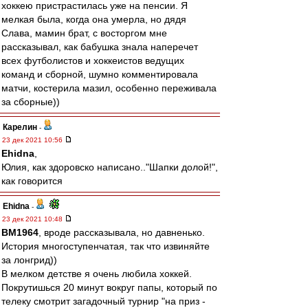
хоккею пристрастилась уже на пенсии. Я
мелкая была, когда она умерла, но дядя
Слава, мамин брат, с восторгом мне
рассказывал, как бабушка знала наперечет
всех футболистов и хоккеистов ведущих
команд и сборной, шумно комментировала
матчи, костерила мазил, особенно переживала
за сборные))
Карелин
-
23 дек 2021 10:56
Ehidna
,
Юлия, как здоровско написано.."Шапки долой!",
как говорится
Ehidna
-
23 дек 2021 10:48
BM1964
, вроде рассказывала, но давненько.
История многоступенчатая, так что извиняйте
за лонгрид))
В мелком детстве я очень любила хоккей.
Покрутишься 20 минут вокруг папы, который по
телеку смотрит загадочный турнир "на приз -