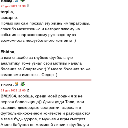
Влэйд
-
23 дек 2021 11:38
terpila
,
шикарно.
Прямо как сам прожил эту жизнь императрицы,
спасибо межсезонью и неторопливому на
события спартаковскому руководству за
возможность нефутбольного контента :)
Ehidna
,
а вам спасибо за глубоко футбольную
аналитику, тоже узнал свои мотивы начала
боления за Спартачок :) У моего боления то же
самое имя имеется - Федор :)
Ehidna
-
23 дек 2021 11:00
BM1964
, вообще, среди моей родни я ж не
первая болельщица)) Дочки дяди Толи, мои
старшие двоюродые сестренки, выросли в
футбольно-хоккейном контексте и разбираются
в теме будь здоров, с мужьями игры смотрят.
А моя бабушка по маминой линии к футболу и