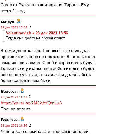
Сватают Русского защитника из Тироля .Ему
всего 21 год.
митхун
-
23 дек 2021 17:04
Valentinovich » 23 дек 2021 13:56
Тогда они долго не проработают
В том и дело как она Поповы вывело из дело
против итальянцев не прокатает. Во вторых она
сама их пригласила. С неё и спрашивать будут.
Только если у итальянцев действительно будет
ничего получаться, а так козыри должны быть
более сильные чем были.
Валерыч
-
23 дек 2021 16:41
https://youtu.be/7M6XAYQmLuA
Полная версия.
Валерыч
-
23 дек 2021 16:36
Лене и Юле спасибо за интересные истории.