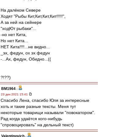
На далёком Севере
Ходят "Рыбы Кит,Кит,Кит,Кит!!!!!",
А за ней на сейнере
"ходЮт рыбаки"...
-но нет Кита,
Но нет Кита...
НЕТ Кита!!!!...не видно...
_эх, федун, ох эх федун
-...Ах, федун, Обидно...((
?!??)
BM1964
-
23 дек 2021 15:41
Спасибо Лена, спасибо Юля за интересные
хоть и такие разные тексты. Меня тут
некоторые товарищи называли "повокатором".
Рад когда удаётся кого-нибудь
"спровоцировать" на дельный текст)
Valentinovich
-