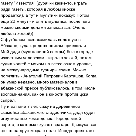
газету "Известия" (дурачки какие-то, играть
ради газеты, которая в любом киоске
продается), а тут и мультики покажут. Потом
еще 20 минут - и опять мультики, после чего
можно своими делами заниматься. Очень
любила хоккей))
С футболом познакомилась вплотную в
Абакане, куда к родственникам приезжали.
Мой дядя (муж папиной сестры) был в городе
известным человеком - играл в хоккей, потом
судил хоккей с мячом на всесоюзном уровне,
на международные турниры ездил. Можно
погуглить - Анатолий Петрович Карташов. Когда
он умер недавно, много материалов в
абаканской прессе публиковалось, в том числе
воспоминания, как он в юности против цска
сыграл.
Ну и вот мне 7 лет, сижу на деревянной
скамейке абаканского стадиончика, дядя судит
игру местных командочек. Передо мной
ворота, в которых скучает вратарь. Движуха вся
где-то на другом краю поля. Иногда прилетает