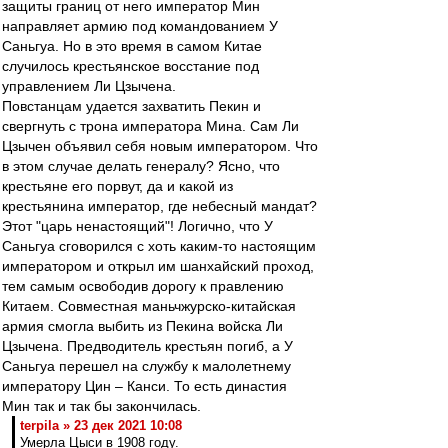
защиты границ от него император Мин
направляет армию под командованием У
Саньгуа. Но в это время в самом Китае
случилось крестьянское восстание под
управлением Ли Цзычена.
Повстанцам удается захватить Пекин и
свергнуть с трона императора Мина. Сам Ли
Цзычен объявил себя новым императором. Что
в этом случае делать генералу? Ясно, что
крестьяне его порвут, да и какой из
крестьянина император, где небесный мандат?
Этот "царь ненастоящий"! Логично, что У
Саньгуа сговорился с хоть каким-то настоящим
императором и открыл им шанхайский проход,
тем самым освободив дорогу к правлению
Китаем. Совместная маньчжурско-китайская
армия смогла выбить из Пекина войска Ли
Цзычена. Предводитель крестьян погиб, а У
Саньгуа перешел на службу к малолетнему
императору Цин – Канси. То есть династия
Мин так и так бы закончилась.
terpila » 23 дек 2021 10:08
Умерла Цыси в 1908 году.