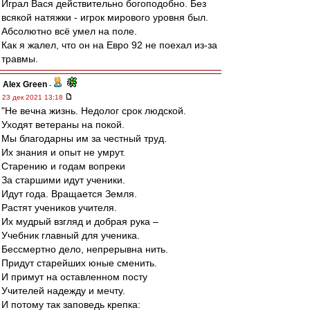
Играл Вася действительно богоподобно. Без
всякой натяжки - игрок мирового уровня был.
Абсолютно всё умел на поле.
Как я жалел, что он на Евро 92 не поехал из-за
травмы.
Alex Green
-
23 дек 2021 13:18
"Не вечна жизнь. Недолог срок людской.
Уходят ветераны на покой.
Мы благодарны им за честный труд.
Их знания и опыт не умрут.
Старению и годам вопреки
За старшими идут ученики.
Идут года. Вращается Земля.
Растят учеников учителя.
Их мудрый взгляд и добрая рука –
Учебник главный для ученика.
Бессмертно дело, непрерывна нить.
Придут старейших юные сменить.
И примут на оставленном посту
Учителей надежду и мечту.
И потому так заповедь крепка: