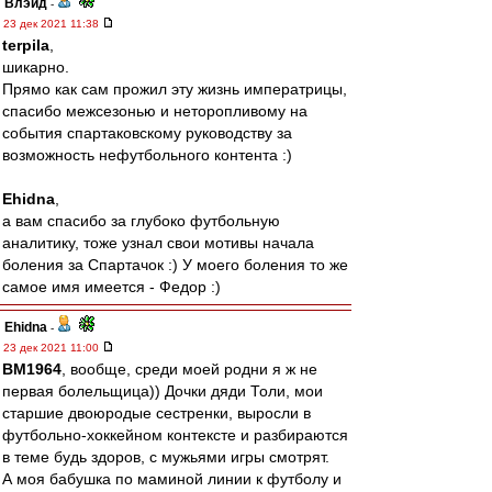
Влэйд
-
23 дек 2021 11:38
terpila
,
шикарно.
Прямо как сам прожил эту жизнь императрицы,
спасибо межсезонью и неторопливому на
события спартаковскому руководству за
возможность нефутбольного контента :)
Ehidna
,
а вам спасибо за глубоко футбольную
аналитику, тоже узнал свои мотивы начала
боления за Спартачок :) У моего боления то же
самое имя имеется - Федор :)
Ehidna
-
23 дек 2021 11:00
BM1964
, вообще, среди моей родни я ж не
первая болельщица)) Дочки дяди Толи, мои
старшие двоюродые сестренки, выросли в
футбольно-хоккейном контексте и разбираются
в теме будь здоров, с мужьями игры смотрят.
А моя бабушка по маминой линии к футболу и