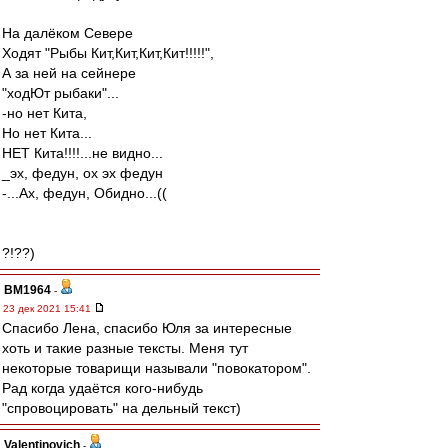
На далёком Севере
Ходят "Рыбы Кит,Кит,Кит,Кит!!!!!",
А за ней на сейнере
"ходЮт рыбаки"...
-но нет Кита,
Но нет Кита...
НЕТ Кита!!!!...не видно...
_эх, федун, ох эх федун
-...Ах, федун, Обидно...((
?!??)
BM1964
-
23 дек 2021 15:41
Спасибо Лена, спасибо Юля за интересные
хоть и такие разные тексты. Меня тут
некоторые товарищи называли "повокатором".
Рад когда удаётся кого-нибудь
"спровоцировать" на дельный текст)
Valentinovich
-