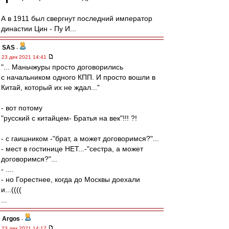
А в 1911 был свергнут последний император
династии Цин - Пу И...
SAS
-
23 дек 2021 14:41
"... Маньчжуры просто договорились
с начальником одного КПП. И просто вошли в
Китай, который их не ждал..."
- вот потому
"русский с китайцем- Братья на век"!!! ?!
- с гаишником -"брат, а может договоримся?"...
- мест в гостинице НЕТ...-"сестра, а может
договоримся?"...
- ....
- но Горестнее, когда до Москвы доехали
и...((((
...
Argos
-
23 дек 2021 14:17