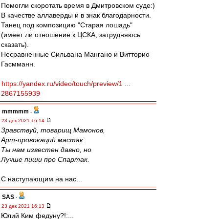
Помогли скоротать время в Дмитровском суде:)
В качестве аллаверды и в знак благодарности.
Танец под композицию "Старая лошадь"
(имеет ли отношение к ЦСКА, затрудняюсь
сказать).
Несравненные Сильвана Мангано и Витторио
Гасмманн.
https://yandex.ru/video/touch/preview/1 ...
2867155939
mmmmm
-
23 дек 2021 16:14
Зравствуй, товарищ Мамонов,
Арт-провокаций мастак.
Ты нам известен давно, но
Лучше пиши про Спартак.
С наступающим на нас...
SAS
-
23 дек 2021 16:13
Юлий Ким федуну?!:...