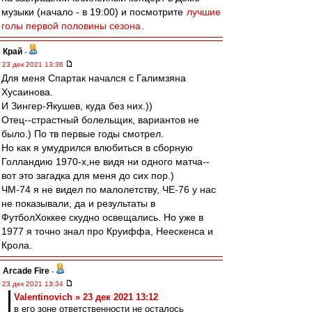
музыки (начало - в 19:00) и посмотрите
лучшие
голы первой половины сезона
.
Край
-
23 дек 2021 13:36
Для меня Спартак начался с Галимзяна
Хусаинова.
И Зингер-Якушев, куда без них.))
Отец--страстный болельщик, вариантов не
было.) По тв первые годы смотрел.
Но как я умудрился влюбиться в сборную
Голландию 1970-х,не видя ни одного матча--
вот это загадка для меня до сих пор.)
ЧМ-74 я не видел по малолетству, ЧЕ-76 у нас
не показывали, да и результаты в
ФутболХоккее скудно освещались. Но уже в
1977 я точно знал про Круиффа, Неескенса и
Крола.
Arcade Fire
-
23 дек 2021 13:34
Valentinovich » 23 дек 2021 13:12
в его зоне ответственности не осталось