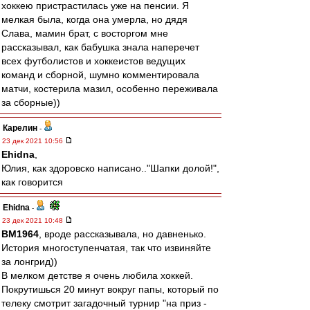
хоккею пристрастилась уже на пенсии. Я
мелкая была, когда она умерла, но дядя
Слава, мамин брат, с восторгом мне
рассказывал, как бабушка знала наперечет
всех футболистов и хоккеистов ведущих
команд и сборной, шумно комментировала
матчи, костерила мазил, особенно переживала
за сборные))
Карелин
-
23 дек 2021 10:56
Ehidna
,
Юлия, как здоровско написано.."Шапки долой!",
как говорится
Ehidna
-
23 дек 2021 10:48
BM1964
, вроде рассказывала, но давненько.
История многоступенчатая, так что извиняйте
за лонгрид))
В мелком детстве я очень любила хоккей.
Покрутишься 20 минут вокруг папы, который по
телеку смотрит загадочный турнир "на приз -