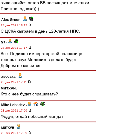
выдающийся автор ВВ посвящает мне стихи...
Приятно, однако)) ).
Alex Green
-
23 дек 2021 18:12
С ЦСКА сыграем в день 120-летия НПС.
ys
-
23 дек 2021 17:17
Все. Педикюр императорской наложнице
теперь евнух Мележиков делать будет.
Добром не кончится.
авоська
-
23 дек 2021 17:11
митхун
,
Кто с нее будет спрашивать?
Mike Lebedev
-
23 дек 2021 17:09
Федун, отдай небесный мандат
митхун
-
23 дек 2021 17:09