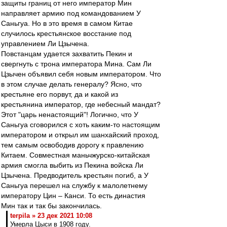
защиты границ от него император Мин
направляет армию под командованием У
Саньгуа. Но в это время в самом Китае
случилось крестьянское восстание под
управлением Ли Цзычена.
Повстанцам удается захватить Пекин и
свергнуть с трона императора Мина. Сам Ли
Цзычен объявил себя новым императором. Что
в этом случае делать генералу? Ясно, что
крестьяне его порвут, да и какой из
крестьянина император, где небесный мандат?
Этот "царь ненастоящий"! Логично, что У
Саньгуа сговорился с хоть каким-то настоящим
императором и открыл им шанхайский проход,
тем самым освободив дорогу к правлению
Китаем. Совместная маньчжурско-китайская
армия смогла выбить из Пекина войска Ли
Цзычена. Предводитель крестьян погиб, а У
Саньгуа перешел на службу к малолетнему
императору Цин – Канси. То есть династия
Мин так и так бы закончилась.
terpila » 23 дек 2021 10:08
Умерла Цыси в 1908 году.