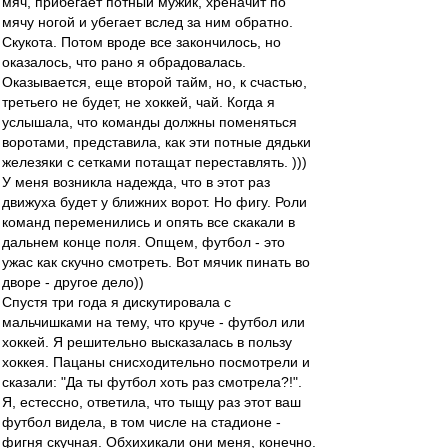
мяч, прибегает потный мужик, хреначит по
мячу ногой и убегает вслед за ним обратно.
Скукота. Потом вроде все закончилось, но
оказалось, что рано я обрадовалась.
Оказывается, еще второй тайм, но, к счастью,
третьего не будет, не хоккей, чай. Когда я
услышала, что команды должны поменяться
воротами, представила, как эти потные дядьки
железяки с сетками потащат переставлять. )))
У меня возникла надежда, что в этот раз
движуха будет у ближних ворот. Но фигу. Роли
команд переменились и опять все скакали в
дальнем конце поля. Опщем, футбол - это
ужас как скучно смотреть. Вот мячик пинать во
дворе - другое дело))
Спустя три года я дискутировала с
мальчишками на тему, что круче - футбол или
хоккей. Я решительно высказалась в пользу
хоккея. Пацаны снисходительно посмотрели и
сказали: "Да ты футбол хоть раз смотрела?!".
Я, естессно, ответила, что тыщу раз этот ваш
футбол видела, в том числе на стадионе -
фигня скучная. Обхихикали они меня, конечно.