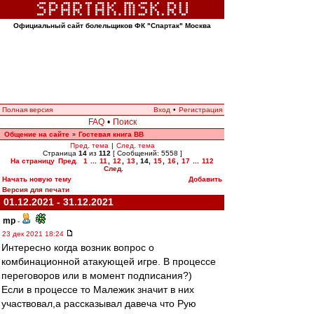
Официальный сайт болельщиков ФК "Спартак" Москва
Полная версия
Вход
•
Регистрация
FAQ
•
Поиск
Общение на сайте
Гостевая книга ВВ
»
Пред. тема
|
След. тема
Страница
14
из
112
[ Сообщений: 5558 ]
На страницу
Пред.
1
...
11
,
12
,
13
,
14
,
15
,
16
,
17
...
112
След.
Начать новую тему
Добавить
Версия для печати
01.12.2021 - 31.12.2021
mp
-
23 дек 2021 18:24
Интересно когда возник вопрос о
комбинационной атакующей игре. В процессе
переговоров или в момент подписания?)
Если в процессе то Малежик значит в них
участвовал,а рассказывал давеча что Рую