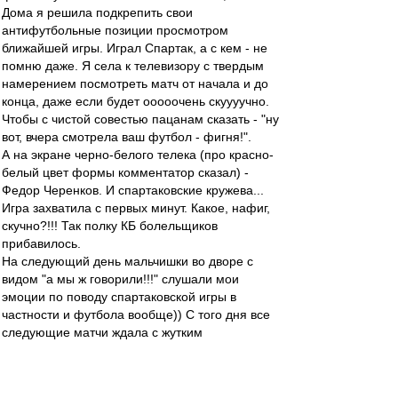
Дома я решила подкрепить свои
антифутбольные позиции просмотром
ближайшей игры. Играл Спартак, а с кем - не
помню даже. Я села к телевизору с твердым
намерением посмотреть матч от начала и до
конца, даже если будет ооооочень скуууучно.
Чтобы с чистой совестью пацанам сказать - "ну
вот, вчера смотрела ваш футбол - фигня!".
А на экране черно-белого телека (про красно-
белый цвет формы комментатор сказал) -
Федор Черенков. И спартаковские кружева...
Игра захватила с первых минут. Какое, нафиг,
скучно?!!! Так полку КБ болельщиков
прибавилось.
На следующий день мальчишки во дворе с
видом "а мы ж говорили!!!" слушали мои
эмоции по поводу спартаковской игры в
частности и футбола вообще)) С того дня все
следующие матчи ждала с жутким
нетерпением, в телепрограмме сначала
искала заветное слово "Спартак", а потом уже
подчеркивала фильмы и мультики, покупала