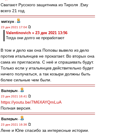
Сватают Русского защитника из Тироля .Ему
всего 21 год.
митхун
-
23 дек 2021 17:04
Valentinovich » 23 дек 2021 13:56
Тогда они долго не проработают
В том и дело как она Поповы вывело из дело
против итальянцев не прокатает. Во вторых она
сама их пригласила. С неё и спрашивать будут.
Только если у итальянцев действительно будет
ничего получаться, а так козыри должны быть
более сильные чем были.
Валерыч
-
23 дек 2021 16:41
https://youtu.be/7M6XAYQmLuA
Полная версия.
Валерыч
-
23 дек 2021 16:36
Лене и Юле спасибо за интересные истории.