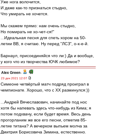
Уже нога волочится,
И даже как-то признаться стыдно,
Что умирать не хочется.
Мы скажем прямо: нам очень стыдно,
Но помирать не хо-чет-ся!"
...Идеальная песня для спеть хором на 50-
летии ВВ, я считаю. Ну перед "ЛСЗ", о-к-е-й.
Барнаул, присоединяйся что ли:) Да и вообще,
у кого что из творчества ЮЧК любимое?
Alex Green
-
23 дек 2021 12:07
Симеоне четвёртый матч подряд проиграл в
чемпионате. Хорошо, что с ХХ разминулся:))
...Андрей Вячеславович, начинайте под нос
хотя бы напевать здесь что-нибудь из Кима; я
потом подхвачу, если будет время. Весь день
прогорланим же все его песни, отметив 85-
летие титана? А вечерком выпьем молча за
Дмитрия Борисовича Зимина, естественно.