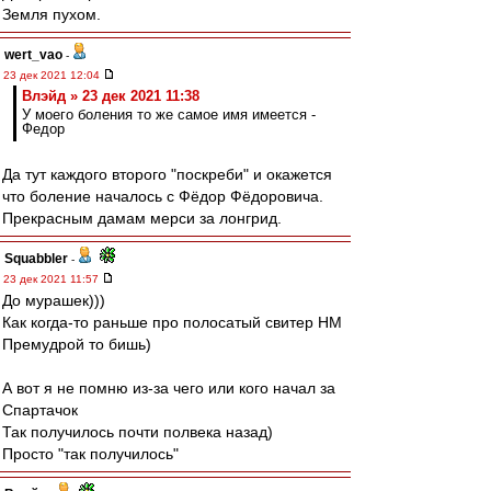
Земля пухом.
wert_vao
-
23 дек 2021 12:04
Влэйд » 23 дек 2021 11:38
У моего боления то же самое имя имеется -
Федор
Да тут каждого второго "поскреби" и окажется
что боление началось с Фёдор Фёдоровича.
Прекрасным дамам мерси за лонгрид.
Squabbler
-
23 дек 2021 11:57
До мурашек)))
Как когда-то раньше про полосатый свитер НМ
Премудрой то бишь)
А вот я не помню из-за чего или кого начал за
Спартачок
Так получилось почти полвека назад)
Просто "так получилось"