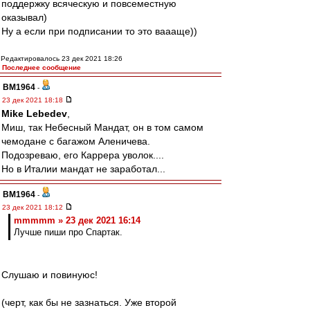
поддержку всяческую и повсеместную
оказывал)
Ну а если при подписании то это ваааще))
Редактировалось 23 дек 2021 18:26
Последнее сообщение
BM1964
-
23 дек 2021 18:18
Mike Lebedev
,
Миш, так Небесный Мандат, он в том самом
чемодане с багажом Аленичева.
Подозреваю, его Каррера уволок....
Но в Италии мандат не заработал...
BM1964
-
23 дек 2021 18:12
mmmmm » 23 дек 2021 16:14
Лучше пиши про Спартак.
Слушаю и повинуюс!
(черт, как бы не зазнаться. Уже второй