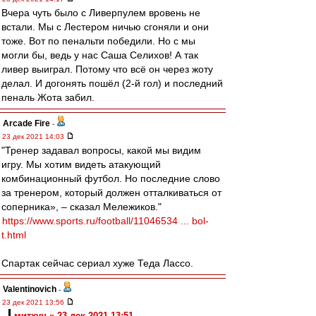
Вчера чуть было с Ливерпулем вровень не
встали. Мы с Лестером ничью сгоняли и они
тоже. Вот по пенальти победили. Но с мы
могли бы, ведь у нас Саша Селихов! А так
ливер выиграл. Потому что всё он через жоту
делал. И догонять пошёл (2-й гол) и последний
пеналь Жота забил.
Arcade Fire
-
23 дек 2021 14:03
"Тренер задавал вопросы, какой мы видим
игру. Мы хотим видеть атакующий
комбинационный футбол. Но последние слово
за тренером, который должен отталкиваться от
соперника», – сказал Мележиков."
https://www.sports.ru/football/11046534 ... bol-
t.html
Спартак сейчас сериал хуже Теда Лассо.
Valentinovich
-
23 дек 2021 13:56
митхун » 23 дек 2021 13:51