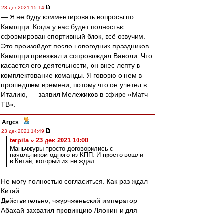
23 дек 2021 15:14
— Я не буду комментировать вопросы по
Камоцци. Когда у нас будет полностью
сформирован спортивный блок, всё озвучим.
Это произойдет после новогодних праздников.
Камоцци приезжал и сопровождал Ваноли. Что
касается его деятельности, он внес лепту в
комплектование команды. Я говорю о нем в
прошедшем времени, потому что он улетел в
Италию, — заявил Мележиков в эфире «Матч
ТВ».
Argos
-
23 дек 2021 14:49
terpila » 23 дек 2021 10:08
Маньчжуры просто договорились с
начальником одного из КПП. И просто вошли
в Китай, который их не ждал.
Не могу полностью согласиться. Как раз ждал
Китай.
Действительно, чжурчженьский император
Абахай захватил провинцию Ляонин и для