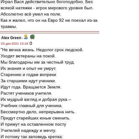
Играл Вася действительно богоподобно. Без
всякой натяжки - игрок мирового уровня был.
Абсолютно всё умел на поле.
Как я жалел, что он на Евро 92 не поехал из-за
травмы.
Alex Green
-
23 дек 2021 13:18
"Не вечна жизнь. Недолог срок людской.
Уходят ветераны на покой.
Мы благодарны им за честный труд.
Их знания и опыт не умрут.
Старению и годам вопреки
За старшими идут ученики.
Идут года. Вращается Земля.
Растят учеников учителя.
Их мудрый взгляд и добрая рука –
Учебник главный для ученика.
Бессмертно дело, непрерывна нить.
Придут старейших юные сменить.
И примут на оставленном посту
Учителей надежду и мечту.
И потому так заповедь крепка: