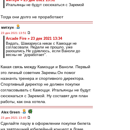
Итальянцы не будут сюсюкаться с Заремой
Тогда они долго не проработают
митхун
-
23 дек 2021 13:51
Arcade Fire » 23 дек 2021 13:34
Видать, Шамариуса никак с Камоцци не
согласовали. Недели не прошло, уже
разошлись.Не удивлюсь, если Ваноли до
весны не "доработает".
Какая связь между Камоцци и Ваноли. Первый
это личный советник Заремы.Он помог
назначть тренера и спортивного директора.
Спортивный директор не должен покупки
согласовывать с Камоцци. Итальянцы не будут
сюсюкаться с Заремой. Ну составят для план
работы, как она хотела.
Alex Green
-
23 дек 2021 13:45
Сделайте паузу в оформлении покупки билета
на завтрашний юбилейный концерт в Доме