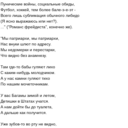
Пунические войны, социальные обиды,
Футбол, хоккей, тем более бале-э-е-эт -
Всего лишь сублимация обычного либидо
(Я ясно выражаюсь или нет?).
..." ("Романс фрейдиста", конечно же).
"Мы патриархи, мы патриархи,
Нас внуки шлют по адресу.
Мы недомерки и перестарки,
Что видно без анамнезу.
Там где-то бабы гуляют лихо
С каким-нибудь молодчиком.
А у нас камни гуляют тихо
По нашим мочеточникам.
У вас Багамы зимой и летом,
Детишки в Штатах учатся.
А нам дойти бы до туалета,
А дальше как получится.
Уже зубов-то во рту не видно,