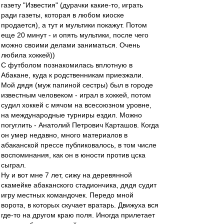
газету "Известия" (дурачки какие-то, играть
ради газеты, которая в любом киоске
продается), а тут и мультики покажут. Потом
еще 20 минут - и опять мультики, после чего
можно своими делами заниматься. Очень
любила хоккей))
С футболом познакомилась вплотную в
Абакане, куда к родственникам приезжали.
Мой дядя (муж папиной сестры) был в городе
известным человеком - играл в хоккей, потом
судил хоккей с мячом на всесоюзном уровне,
на международные турниры ездил. Можно
погуглить - Анатолий Петрович Карташов. Когда
он умер недавно, много материалов в
абаканской прессе публиковалось, в том числе
воспоминания, как он в юности против цска
сыграл.
Ну и вот мне 7 лет, сижу на деревянной
скамейке абаканского стадиончика, дядя судит
игру местных командочек. Передо мной
ворота, в которых скучает вратарь. Движуха вся
где-то на другом краю поля. Иногда прилетает