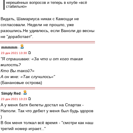
нерешённых вопросов и теперь в клубе «всё
стабильно»
Видать, Шамариуса никак с Камоцци не
согласовали. Недели не прошло, уже
разошлись.Не удивлюсь, если Ваноли до весны
не "доработает".
mmmmm
-
23 дек 2021 13:30
"Я спрашиваю: «За что и от кого такая
милость?
Кто Вы такой?»
А он мне: «Так случилось»"
(Банановые острова)
Simply Red
-
23 дек 2021 13:23
А у меня батя билеты достал на Спартак -
Наполи. Так что дебют у меня был будь здоров
)
В бок меня толкал всё время - "смотри как наш
третий номер играет..."