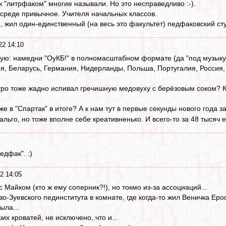
к "литрфаком" многие называли. Но это несправедливо :-).
 среде привычное. Учителя начальных классов.
и, жил один-единственный (на весь это факультет) педфаковский ст
22 14:10
ю: намедни "ОуКБ!" в полномасштабном формате (да "под музыку
я, Беларусь, Германия, Нидерланды, Польша, Португалия, Россия, Р
аутро тоже жадно испивал гречишную медовуху с берёзовым соком? К
 же в "Спартак" в итоге? А к нам тут в первые секунды нового года 
дальго, но тоже вполне себе креативненько. И всего-то за 48 тысяч е
едфак". :)
2 14:05
 Майком (кто ж ему соперник?!), но токмо из-за ассоциаций...
о-Зуевского пединститута в комнате, где когда-то жил Веничка Ер
ыла...
их кроватей, не исключено, что и...