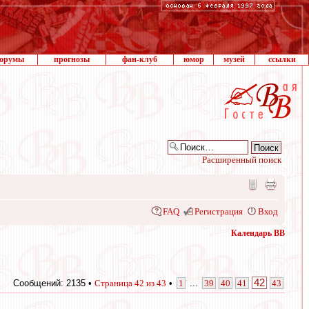
орумы
прогнозы
фан-клуб
юмор
музей
ссылки
Расширенный поиск
FAQ
Регистрация
Вход
Календарь ВВ
42
Сообщений: 2135 •
Страница
42
из
43
•
1
...
39
40
41
43