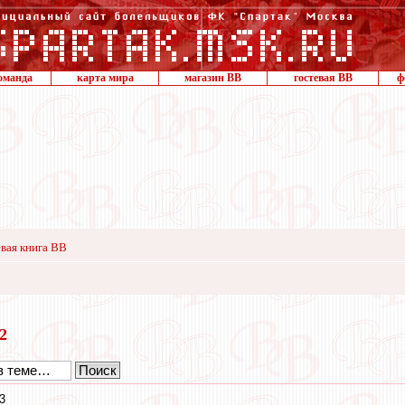
оманда
карта мира
магазин ВВ
гостевая ВВ
ф
вая книга ВВ
22
3