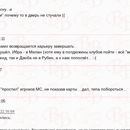
гну...и
" почему то в дверь не стучали ((
:11
намо возвращается карьеру завершать.
шёл, Ибра - в Милан (хотя ему в полдюжины клубов пойти - всё "ве
нд, так и Дзюба не в Рубин, а к нам поползёт... :-(
7
"простил" игроков МС, не показав карты .. дал, типа побороться ..
:05
022 16:04
ились:
ема в канадцах. Конкретного виновника, из-за которого всех высадил