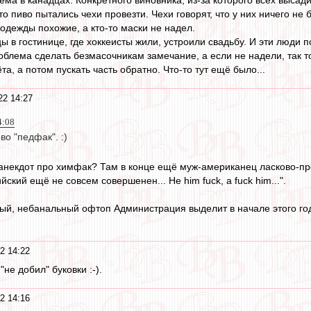
что пиво пытались чехи провезти. Чехи говорят, что у них ничего н
 одежды похожие, а кто-то маски не надел.
ы в гостинице, где хоккеисты жили, устроили свадьбу. И эти люди п
облема сделать безмасочникам замечание, а если не надели, так 
та, а потом пускать часть обратно. Что-то тут ещё было...
22 14:27
4:08
во "педфак". :)
анекдот про химфак? Там в конце ещё муж-американец ласково-про
йский ещё не совсем совершенен... Не him fuck, а fuck him...".
ый, небанальный офтоп Администрация выделит в начале этого го
2 14:22
"не добил" буковки :-).
2 14:16