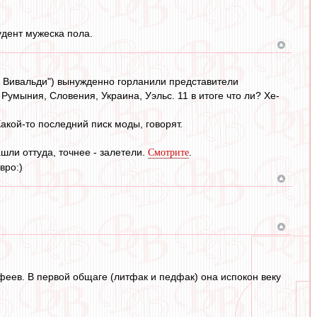
удент мужеска пола.
 Вивальди") вынужденно горланили представители
умыния, Словения, Украина, Уэльс. 11 в итоге что ли? Хе-
акой-то последний писк моды, говорят.
зашли оттуда, точнее - залетели.
.
Смотрите
вро:)
офеев. В первой общаге (литфак и педфак) она испокон веку