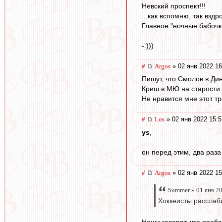
Невский проспект!!!
...как вспомню, так вздро
Главное "ночные бабочки
-:)))
#
Argos
» 02 янв 2022 16
Пишут, что Смолов в Ди
Криш в МЮ на старости у
Не нравится мне этот тре
#
Los
» 02 янв 2022 15:5
ys
,
он перед этим, два раза 
#
Argos
» 02 янв 2022 15
Summer » 01 янв 2
Хоккеисты расслаб
Наши говорят, что пробл