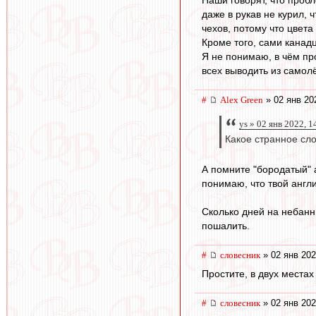
даже в рукав не курил, 
чехов, потому что цвета
Кроме того, сами канадц
Я не понимаю, в чём пр
всех выводить из самолё
#
Alex Green
» 02 янв 20
ys » 02 янв 2022, 1
Какое странное сло
А помните "бородатый" 
понимаю, что твой англи
Сколько дней на небанн
пошалить.
#
словесник
» 02 янв 202
Простите, в двух местах 
#
словесник
» 02 янв 202