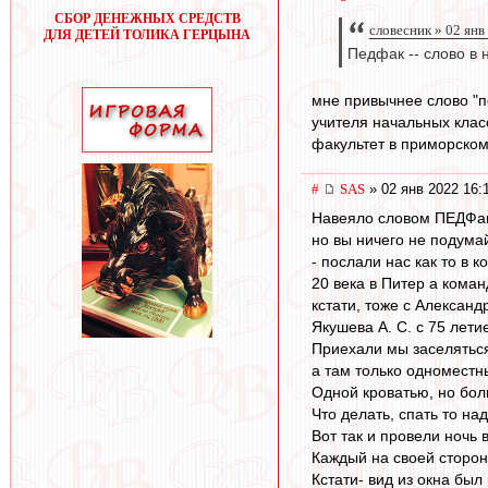
СБОР ДЕНЕЖНЫХ СРЕДСТВ
словесник » 02 янв
ДЛЯ ДЕТЕЙ ТОЛИКА ГЕРЦЫНА
Педфак -- слово в 
мне привычнее слово "п
учителя начальных клас
факультет в приморском
#
SAS
» 02 янв 2022 16:
Навеяло словом ПЕДФак
но вы ничего не подумайт
- послали нас как то в к
20 века в Питер а коман
кстати, тоже с Алексан
Якушева А. С. с 75 летием
Приехали мы заселяться
а там только одноместны
Одной кроватью, но бол
Что делать, спать то над
Вот так и провели ночь 
Каждый на своей стороне
Кстати- вид из окна был