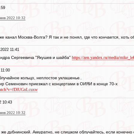
:59
 янв 2022 10:32
же канал Москва-Волга? Я так и не понял, где что кончается, хоть 
 2022 11:41
андра Сергеевича "Якушев и шайба"
https://zen.yandex.ru/media/mike_le
 11:00
блучайное кольцо, неплостое уклашенье..
ир Семенович приезжал с концертами в ОИЯИ в конце 70-х
watch?v=fDlUGnLcuxw
2 10:43
 янв 2022 10:32
же дубнинский. Аккуратно, не слишком облучайтесь, если конечно о