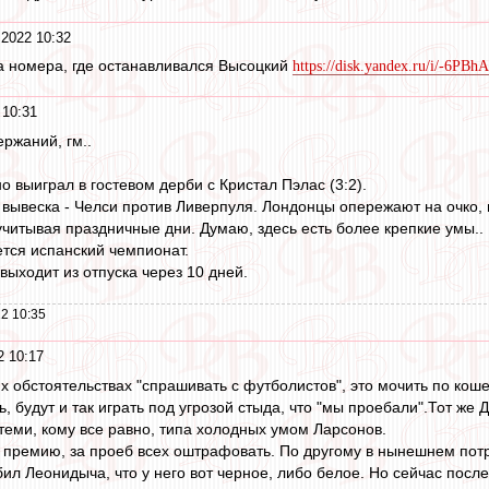
 2022 10:32
а номера, где останавливался Высоцкий
https://disk.yandex.ru/i/-6P
 10:31
ржаний, гм..
но выиграл в гостевом дерби с Кристал Пэлас (3:2).
вывеска - Челси против Ливерпуля. Лондонцы опережают на очко, н
 учитывая праздничные дни. Думаю, здесь есть более крепкие умы..
ется испанский чемпионат.
 выходит из отпуска через 10 дней.
2 10:35
2 10:17
 обстоятельствах "спрашивать с футболистов", это мочить по кошель
ь, будут и так играть под угрозой стыда, что "мы проебали".Тот же
 теми, кому все равно, типа холодных умом Ларсонов.
 премию, за проеб всех оштрафовать. По другому в нынешнем пот
ил Леонидыча, что у него вот черное, либо белое. Но сейчас после