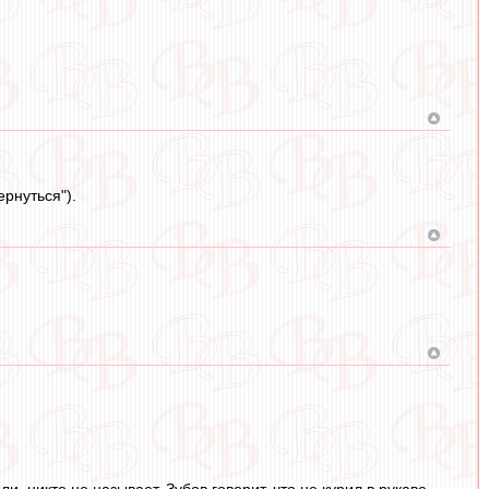
рнуться").
и, никто не называет. Зубов говорит, что не курил в рукаве,