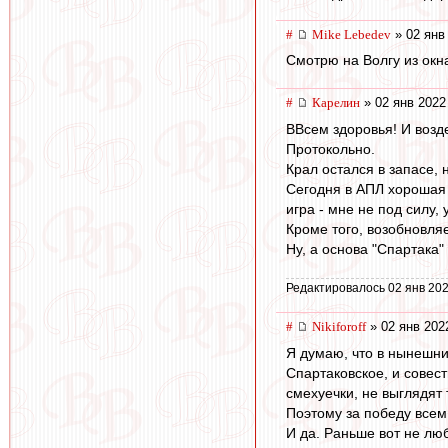
#
Mike Lebedev
» 02 янв
Смотрю на Волгу из окн
#
Карелин
» 02 янв 2022
ВВсем здоровья! И возде
Протокольно.
Крал остался в запасе, 
Сегодня в АПЛ хорошая 
игра - мне не под силу,
Кроме того, возобновля
Ну, а основа "Спартака"
Редактировалось 02 янв 202
#
Nikiforoff
» 02 янв 202
Я думаю, что в нынешних
Спартаковское, и совест
смехуечки, не выглядят
Поэтому за победу всем
И да. Раньше вот не люб