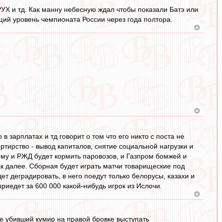
Х и тд. Как манну небесную ждал чтобы показали Батэ или
ий уровень чемпионата России через года полтора.
 зарплатах и тд говорит о том что его никто с поста не
ртирство - вывод капиталов, снятие социальной нагрузки и
му и РЖД будет кормить паровозов, и Газпром бомжей и
ак далее. Сборная будет играть матчи товарищеские под
т деградировать, в него поедут только белорусы, казахи и
риедет за 600 000 какой-нибудь игрок из Ислочи.
не убивший кумир на правой бровке выступать