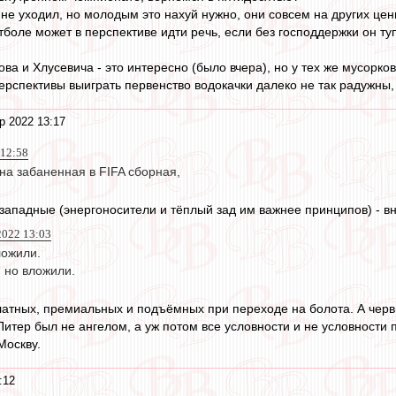
 не уходил, но молодым это нахуй нужно, они совсем на других це
утболе может в перспективе идти речь, если без господдержки он ту
ва и Хлусевича - это интересно (было вчера), но у тех же мусорко
Перспективы выиграть первенство водокачки далеко не так радужны, 
р 2022 13:17
 12:58
на забаненная в FIFA сборная,
ападные (энергоносители и тёплый зад им важнее принципов) - в
022 13:03
ложили.
, но вложили.
платных, премиальных и подъёмных при переходе на болота. А черв
Питер был не ангелом, а уж потом все условности и не условности 
Москву.
:12