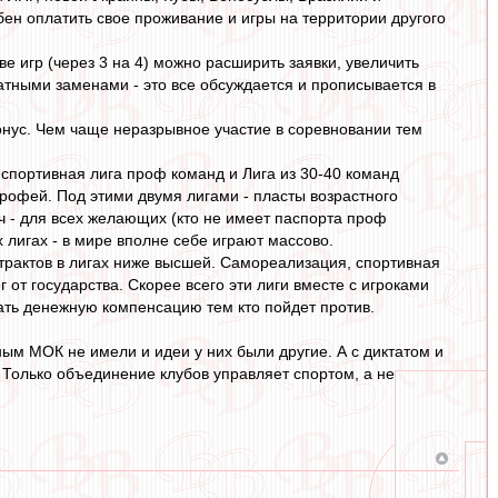
ен оплатить свое проживание и игры на территории другого
ве игр (через 3 на 4) можно расширить заявки, увеличить
атными заменами - это все обсуждается и прописывается в
нус. Чем чаще неразрывное участие в соревновании тем
ая спортивная лига проф команд и Лига из 30-40 команд
трофей. Под этими двумя лигами - пласты возрастного
яч - для всех желающих (кто не имеет паспорта проф
 лигах - в мире вполне себе играют массово.
нтрактов в лигах ниже высшей. Самореализация, спортивная
г от государства. Скорее всего эти лиги вместе с игроками
ать денежную компенсацию тем кто пойдет против.
м МОК не имели и идеи у них были другие. А с диктатом и
Только объединение клубов управляет спортом, а не