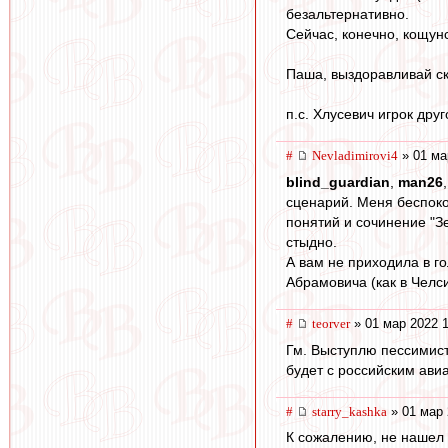
безальтернативно.
Сейчас, конечно, кощунс
Паша, выздоравливай с
п.с. Хлусевич игрок друг
#
Nevladimirovi4
» 01 ма
blind_guardian
,
man26
сценарий. Меня беспоко
понятий и сочинение "Зе
стыдно.
А вам не приходила в го
Абрамовича (как в Челси
#
teorver
» 01 мар 2022 1
Гм. Выступлю пессимисто
будет с российским авиа
#
starry_kashka
» 01 мар 
К сожалению, не нашел