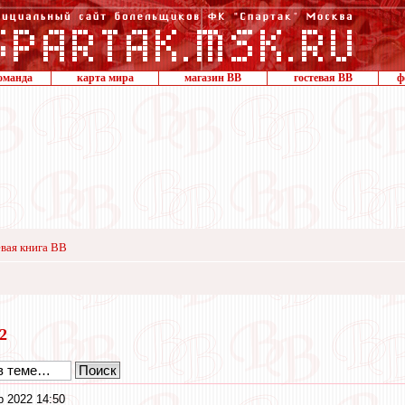
оманда
карта мира
магазин ВВ
гостевая ВВ
ф
вая книга ВВ
22
р 2022 14:50