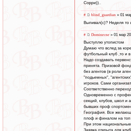
Сорри))..
#
blind_guardian
» 01 ма
Выпивал(с)? Неделя то 
#
Dominecne
» 01 мар 20
Выступлю утопистом
Думаю что вслед за кор
футбольный клуб ,то и 
Надо создавать первенс
принята. Призовой фонд
без агентов (в роли аге
"подьемных", "агентских
игроков. Сами организа
Соответственно переход
Одновременно с профес
секций, клубов, школ и
бывших проф спортсмено
География. Все желающ
плоф и финалом на топ 
При этом национальные 
Заявка открыта для клу