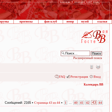
орумы
прогнозы
фан-клуб
юмор
музей
ссылки
Расширенный поиск
FAQ
Регистрация
Вход
Календарь ВВ
43
Сообщений: 2165 •
Страница
43
из
44
•
1
...
40
41
42
44