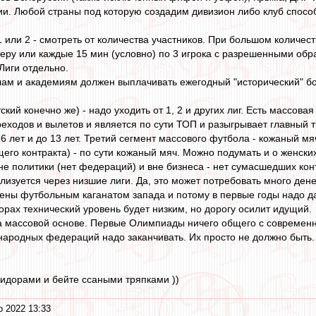
ии. Любой страны под которую создадим дивизион либо клуб способ
1 или 2 - смотреть от количества участников. При большом количест
меру или каждые 15 мин (условно) по 3 игрока с разрешенными обр
Лиги отдельно.
ам и академиям должен выплачивать ежегодный "исторический" бо
ский конечно же) - надо уходить от 1, 2 и других лиг. Есть массов
реходов и вылетов и является по сути ТОП и разыгрывает главный 
16 лет и до 13 лет. Третий сегмент массового футбола - кожаный м
его контракта) - по сути кожаный мяч. Можно подумать и о женских
 вне политики (нет федераций) и вне бизнеса - нет сумасшедших ко
еализуется через низшие лиги. Да, это может потребовать много дене
ены футбольным каганатом запада и потому в первые годы надо д
орах технический уровень будет низким, но дорогу осилит идущий.
а массовой основе. Первые Олимпиады ничего общего с современны
родных федераций надо заканчивать. Их просто не должно быть. 
мидорами и бейте ссаными тряпками ))
р 2022 13:33