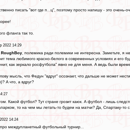
твенно писать "вот где п...ц", поэтому просто напишу - это очень-оч
корее!
ого фланга так то.
р 2022 14:29
,
RoughBoy
, полемика ради полемики не интересна. Заметьте, я н
ит тема любимого красно-белого в современных условиях и его б
нит, как зеркало росфутбола" явно не для меня. А ведь были време
лову мысль, что Федун "вдруг" осознает, что дальше не может нест
)? А что, а вдруг?
4:27
м. Какой футбол? Тут стране грозит каюк. А футбол - лишь следст
парком, то на чем мы летать-то будем на матчи? Да, Спартаку-то с
2022 14:24
 про междупланетный футбольный турнир...