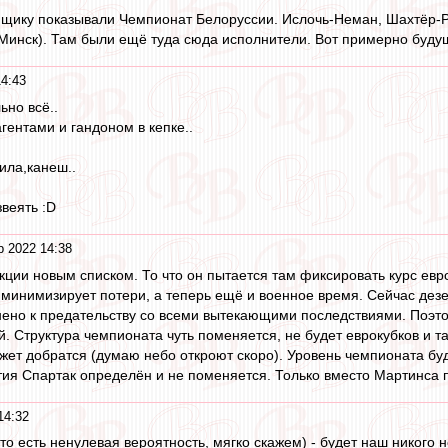
щику показывали Чемпионат Белоруссии. Ислочь-Неман, Шахтёр-РУ
инск). Там были ещё туда сюда исполнители. Вот примерно будущ
4:43
ьно всё..
гентами и гандоном в кепке..
ила,канеш..
звеять :D
р 2022 14:38
ции новым списком. То что он пытается там фиксировать курс евро в
 минимизирует потери, а теперь ещё и военное время. Сейчас дезе
нено к предательству со всеми вытекающими последствиями. Поэто
й. Структура чемпионата чуть поменяется, не будет еврокубков и т
жет добратся (думаю небо откроют скоро). Уровень чемпионата буде
ития Спартак определён и не поменяется. Только вместо Мартинса п
14:32
то есть ненулевая вероятность, мягко скажем) - будет наш никого 