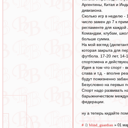
Аргентины, Китая и Инд
дивизиона.
Сколько игр в неделю - 
число замен до 7 к при
регламенте для каждой 
Командам, клубам, школ
больше сумма.
На мой взгляд (дилетант
которая закрыта для пе
футбола. 17-20 лет, 14-
спортсмена и действующ
Идея в том что спорт -
слава и т.д. - вполне р
будут пожизненно забан
Безусловно на первых п
Спорт надо развивать н
барыжничеством междуна
федерации.
ну а теперь кидайте по
#
blind_guardian
» 01 ма