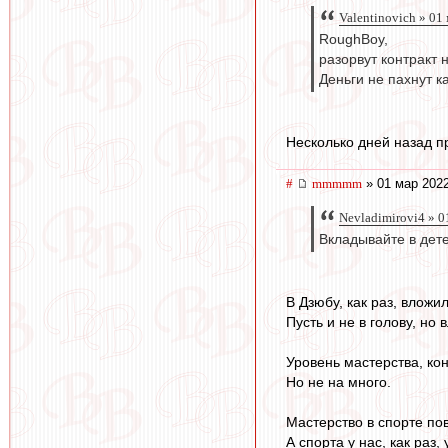
Valentinovich » 01
RoughBoy,
разорвут контракт 
Деньги не пахнут к
Несколько дней назад п
#
mmmmm
» 01 мар 2022
Nevladimirovi4 » 0
Вкладывайте в дете
В Дзюбу, как раз, вложил
Пусть и не в голову, но 
Уровень мастерства, ко
Но не на много.
Мастерство в спорте пов
А спорта у нас, как раз,