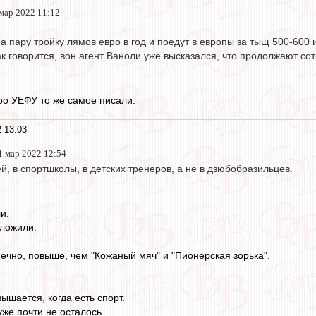
 мар 2022 11:12
на пару тройку лямов евро в год и поедут в европы за тыщ 500-600 
ак говорится, вон агент Ваноли уже высказался, что продолжают со
ро УЕФУ то же самое писали.
 13:03
1 мар 2022 12:54
й, в спортшколы, в детских тренеров, а не в дзюбобразильцев.
и.
вложили.
нечно, повыше, чем "Кожаный мяч" и "Пионерская зорька".
ышается, когда есть спорт.
 уже почти не осталось.