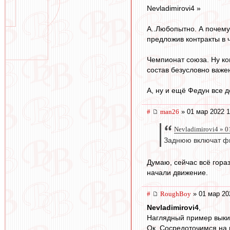
Nevladimirovi4 »
А..Любопытно. А почему
предложив контракты в 
Чемпионат союза. Ну ко
состав безусловно важе
А, ну и ещё Федун все 
#
man26
» 01 мар 2022 1
Nevladimirovi4 » 0
Заднюю включат ф
Думаю, сейчас всё гораз
начали движение.
#
RoughBoy
» 01 мар 20
Nevladimirovi4
,
Наглядный пример выкин
Ок. Сосредоточимся на