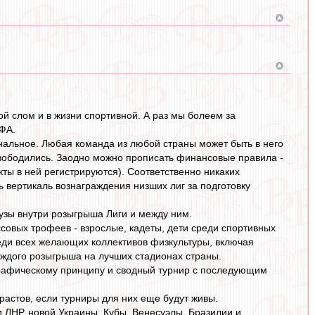
й слом и в жизни спортивной. А раз мы болеем за
ЕФА.
нальное. Любая команда из любой страны может быть в него
ысвободились. Заодно можно прописать финансовые правила -
акты в ней регистрируются). Соответственно никаких
ть вертикаль вознаграждения низших лиг за подготовку
узы внутри розыгрыша Лиги и между ним.
вых трофеев - взрослые, кадеты, дети среди спортивных
реди всех желающих коллективов физкультуры, включая
аждого розыгрыша на лучших стадионах страны.
графическому принципу и сводный турнир с последующим
растов, если турниры для них еще будут живы.
 ЛНР, новой Украины, Кубы, Венесуэлы, Бразилии и