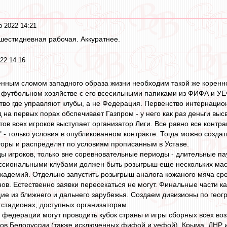
р 2022 14:21
шестидневная рабочая. Аккуратнее.
22 14:16
енным сломом западного образа жизни необходим такой же коренно
в футбольном хозяйстве с его всесильными папиками из ФИФА и У
тво где управляют клубы, а не Федерация. Первенство интернацио
 на первых порах обспечивает Газпром - у него как раз деньги в
нтов всех игроков выступает организатор Лиги. Все равно все контр
" - только условия в опубликованном контракте. Тогда можно созда
торы и распределят по условиям прописанным в Уставе.
ы игроков, только вне соревновательные периоды - длительные па
сиональными клубами должен быть розыгрыш еще нескольких массо
 академий. Отдельно запустить розыгрыш аналога кожаного мяча с
в. Естественно заявки пересекаться не могут. Финальные части к
ие из ближнего и дальнего зарубежья. Создаем дивизионы по гео
стадионах, доступных организаторам.
федерации могут проводить кубок страны и игры сборных всех воз
бов Белоруссии (также исключенных фифой и уефой), Крыма, ДНР и