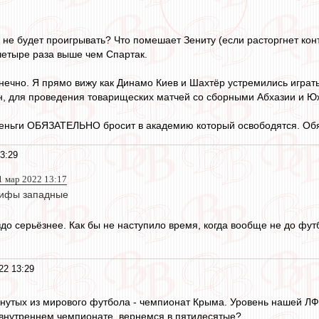
 не будет проигрывать? Что помешает Зениту (если расторгнет кон
четыре раза выше чем Спартак.
нечно. Я прямо вижу как Динамо Киев и Шахтёр устремились играть
н, для проведения товарищеских матчей со сборными Абхазии и Ю
деньги ОБЯЗАТЕЛЬНО бросит в академию который освободятся. Об
3:29
1 мар 2022 13:17
ифы западные
до серьёзнее. Как бы не наступило время, когда вообще не до футб
22 13:29
утых из мирового футбола - чемпионат Крыма. Уровень нашей ЛФЛ
 внутреннем чемпионате, вернемся в пятидесятые?