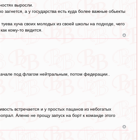
нностях выросли.
по загнется, а у государства есть куда более важные обьекты
в туева хуча своих молодых из своей школы на подходе, чего
как кому-то видится.
начале под флагом нейтральным, потом федерации..
ивость встречается и у простых пацанов из небогатых
попрал. Аленю не прощу запуск на борт к команде этого