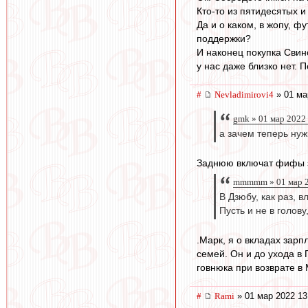
Кто-то из пятидесятых и
Да и о каком, в жопу, ф
поддержки?
И наконец покупка Свино
у нас даже близко нет. 
#
Nevladimirovi4
» 01 ма
gmk » 01 мар 2022
а зачем теперь нуж
Заднюю включат фифы з
mmmmm » 01 мар 2
В Дзюбу, как раз, в
Пусть и не в голову
.Марк, я о вкладах зар
семей. Он и до ухода в 
говнюка при возврате в 
#
Rami
» 01 мар 2022 13