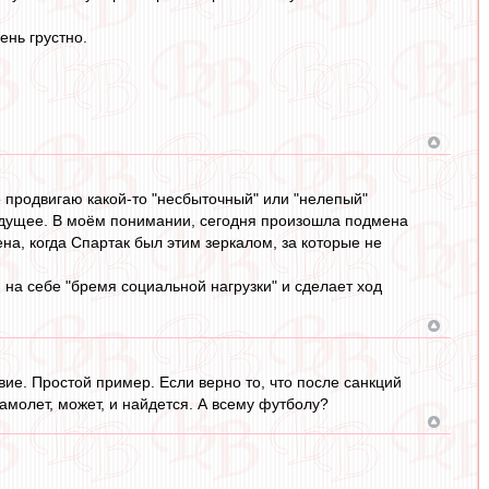
ень грустно.
е продвигаю какой-то "несбыточный" или "нелепый"
удущее. В моём понимании, сегодня произошла подмена
на, когда Спартак был этим зеркалом, за которые не
и на себе "бремя социальной нагрузки" и сделает ход
вие. Простой пример. Если верно то, что после санкций
амолет, может, и найдется. А всему футболу?