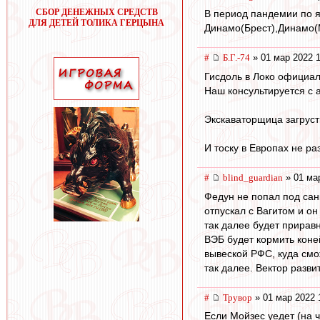
СБОР ДЕНЕЖНЫХ СРЕДСТВ
В период пандемии по я
ДЛЯ ДЕТЕЙ ТОЛИКА ГЕРЦЫНА
Динамо(Брест),Динамо(М
#
Б.Г.-74
» 01 мар 2022 1
Гисдоль в Локо официал
Наш консультируется с а
Экскаваторщица загруст
И тоску в Европах не ра
#
blind_guardian
» 01 ма
Федун не попал под санк
отпускал с Вагитом и он
так далее будет прирав
ВЭБ будет кормить коне
вывеской РФС, куда смо
так далее. Вектор разв
#
Трувор
» 01 мар 2022 
Если Мойзес уедет (на ч