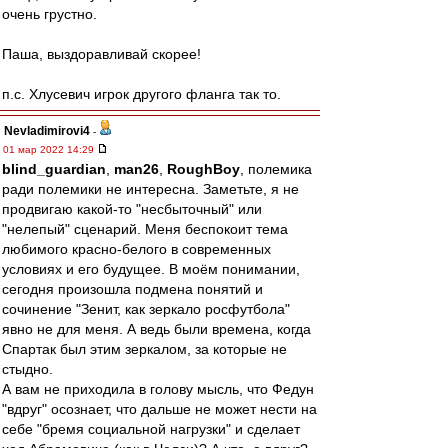
очень грустно.
Паша, выздоравливай скорее!
п.с. Хлусевич игрок другого фланга так то.
Nevladimirovi4
-
01 мар 2022 14:29
blind_guardian
,
man26
,
RoughBoy
, полемика
ради полемики не интересна. Заметьте, я не
продвигаю какой-то "несбыточный" или
"нелепый" сценарий. Меня беспокоит тема
любимого красно-белого в современных
условиях и его будущее. В моём понимании,
сегодня произошла подмена понятий и
сочинение "Зенит, как зеркало росфутбола"
явно не для меня. А ведь были времена, когда
Спартак был этим зеркалом, за которые не
стыдно.
А вам не приходила в голову мысль, что Федун
"вдруг" осознает, что дальше не может нести на
себе "бремя социальной нагрузки" и сделает