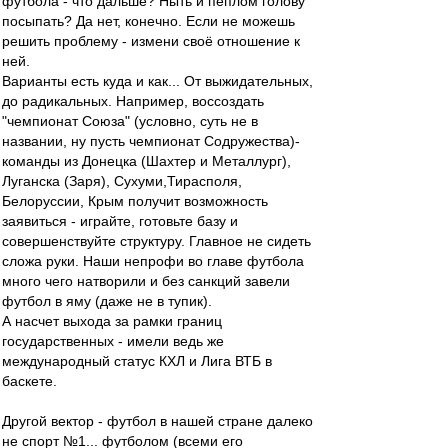
футбола - что дальше? Ныть и пеплом голову
посыпать? Да нет, конечно. Если не можешь
решить проблему - измени своё отношение к
ней.
Варианты есть куда и как... От выжидательных,
до радикальных. Например, воссоздать
"чемпионат Союза" (условно, суть не в
названии, ну пусть чемпионат Содружества)-
команды из Донецка (Шахтер и Металлург),
Луганска (Заря), Сухуми,Тирасполя,
Белоруссии, Крым получит возможность
заявиться - играйте, готовьте базу и
совершенствуйте структуру. Главное не сидеть
сложа руки. Наши непрофи во главе футбола
много чего натворили и без санкций завели
футбол в яму (даже не в тупик).
А насчет выхода за рамки границ
государственных - имели ведь же
международный статус КХЛ и Лига ВТБ в
баскете.
Другой вектор - футбол в нашей стране далеко
не спорт №1... футболом (всеми его