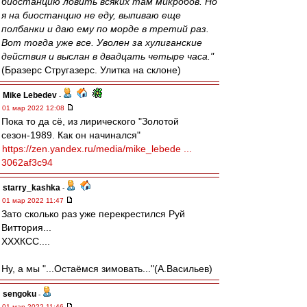
биостанцию ловить всяких там микробов. Но
я на биостанцию не еду, выпиваю еще
полбанки и даю ему по морде в третий раз.
Вот тогда уже все. Уволен за хулиганские
действия и выслан в двадцать четыре часа."
(Бразерс Стругазерс. Улитка на склоне)
Mike Lebedev
-
01 мар 2022 12:08
Пока то да сё, из лирического "Золотой
сезон-1989. Как он начинался"
https://zen.yandex.ru/media/mike_lebede ...
3062af3c94
starry_kashka
-
01 мар 2022 11:47
Зато сколько раз уже перекрестился Руй
Виттория...
ХХХКСС....
Ну, а мы "...Остаёмся зимовать..."(А.Васильев)
sengoku
-
01 мар 2022 11:46