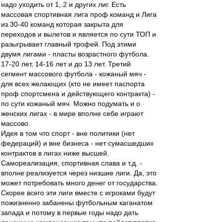
надо уходить от 1, 2 и других лиг. Есть
массовая спортивная лига проф команд и Лига
из 30-40 команд которая закрыта для
переходов и вылетов и является по сути ТОП и
разыгрывает главный трофей. Под этими
двумя лигами - пласты возрастного футбола.
17-20 лет, 14-16 лет и до 13 лет. Третий
сегмент массового футбола - кожаный мяч -
для всех желающих (кто не имеет паспорта
проф спортсмена и действующего контракта) -
по сути кожаный мяч. Можно подумать и о
женских лигах - в мире вполне себе играют
массово.
Идея в том что спорт - вне политики (нет
федераций) и вне бизнеса - нет сумасшедших
контрактов в лигах ниже высшей.
Самореализация, спортивная слава и т.д. -
вполне реализуется через низшие лиги. Да, это
может потребовать много денег от государства.
Скорее всего эти лиги вместе с игроками будут
пожизненно забанены футбольным каганатом
запада и потому в первые годы надо дать