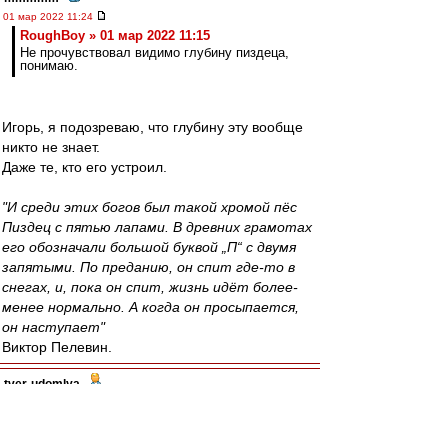
01 мар 2022 11:24
RoughBoy » 01 мар 2022 11:15
Не прочувствовал видимо глубину пиздеца,
понимаю.
Игорь, я подозреваю, что глубину эту вообще
никто не знает.
Даже те, кто его устроил.
"И среди этих богов был такой хромой пёс
Пиздец с пятью лапами. В древних грамотах
его обозначали большой буквой „П“ с двумя
запятыми. По преданию, он спит где-то в
снегах, и, пока он спит, жизнь идёт более-
менее нормально. А когда он просыпается,
он наступает"
Виктор Пелевин.
tver-udomlya
-
01 мар 2022 11:23
Пусть уезжаю легионеры, если хотят.
Держаться не за кого, тем более без