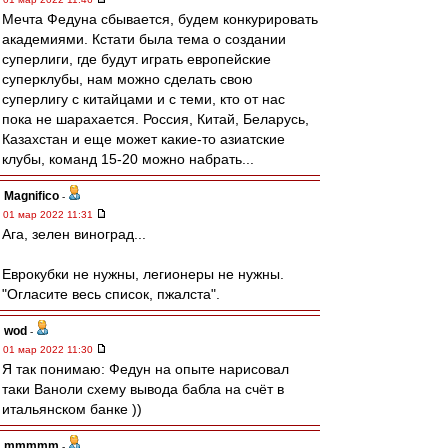
Мечта Федуна сбывается, будем конкурировать
академиями. Кстати была тема о создании
суперлиги, где будут играть европейские
суперклубы, нам можно сделать свою
суперлигу с китайцами и с теми, кто от нас
пока не шарахается. Россия, Китай, Беларусь,
Казахстан и еще может какие-то азиатские
клубы, команд 15-20 можно набрать...
Magnifico
-
01 мар 2022 11:31
Ага, зелен виноград...
Еврокубки не нужны, легионеры не нужны.
"Огласите весь список, пжалста".
wod
-
01 мар 2022 11:30
Я так понимаю: Федун на опыте нарисовал
таки Ваноли схему вывода бабла на счёт в
итальянском банке ))
mmmmm
-