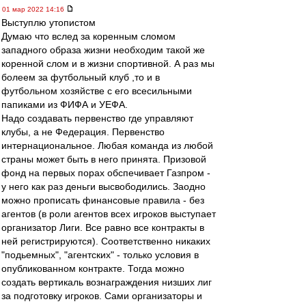
01 мар 2022 14:16
Выступлю утопистом
Думаю что вслед за коренным сломом
западного образа жизни необходим такой же
коренной слом и в жизни спортивной. А раз мы
болеем за футбольный клуб ,то и в
футбольном хозяйстве с его всесильными
папиками из ФИФА и УЕФА.
Надо создавать первенство где управляют
клубы, а не Федерация. Первенство
интернациональное. Любая команда из любой
страны может быть в него принята. Призовой
фонд на первых порах обспечивает Газпром -
у него как раз деньги высвободились. Заодно
можно прописать финансовые правила - без
агентов (в роли агентов всех игроков выступает
организатор Лиги. Все равно все контракты в
ней регистрируются). Соответственно никаких
"подьемных", "агентских" - только условия в
опубликованном контракте. Тогда можно
создать вертикаль вознаграждения низших лиг
за подготовку игроков. Сами организаторы и