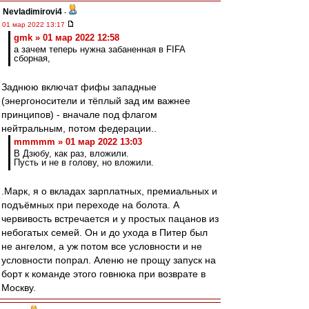
Nevladimirovi4
-
01 мар 2022 13:17
gmk » 01 мар 2022 12:58
а зачем теперь нужна забаненная в FIFA
сборная,
Заднюю включат фифы западные
(энергоносители и тёплый зад им важнее
принципов) - вначале под флагом
нейтральным, потом федерации..
mmmmm » 01 мар 2022 13:03
В Дзюбу, как раз, вложили.
Пусть и не в голову, но вложили.
.Марк, я о вкладах зарплатных, премиальных и
подъёмных при переходе на болота. А
червивость встречается и у простых пацанов из
небогатых семей. Он и до ухода в Питер был
не ангелом, а уж потом все условности и не
условности попрал. Аленю не прощу запуск на
борт к команде этого говнюка при возврате в
Москву.