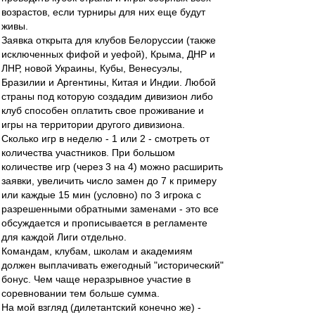
возрастов, если турниры для них еще будут
живы.
Заявка открыта для клубов Белоруссии (также
исключенных фифой и уефой), Крыма, ДНР и
ЛНР, новой Украины, Кубы, Венесуэлы,
Бразилии и Аргентины, Китая и Индии. Любой
страны под которую создадим дивизион либо
клуб способен оплатить свое проживание и
игры на территории другого дивизиона.
Сколько игр в неделю - 1 или 2 - смотреть от
количества участников. При большом
количестве игр (через 3 на 4) можно расширить
заявки, увеличить число замен до 7 к примеру
или каждые 15 мин (условно) по 3 игрока с
разрешенными обратными заменами - это все
обсуждается и прописывается в регламенте
для каждой Лиги отдельно.
Командам, клубам, школам и академиям
должен выплачивать ежегодный "исторический"
бонус. Чем чаще неразрывное участие в
соревновании тем больше сумма.
На мой взгляд (дилетантский конечно же) -