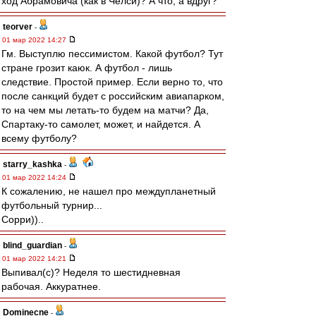
ход Абрамовича (как в Челси)? А что, а вдруг?
teorver
-
01 мар 2022 14:27
Гм. Выступлю пессимистом. Какой футбол? Тут
стране грозит каюк. А футбол - лишь
следствие. Простой пример. Если верно то, что
после санкций будет с российским авиапарком,
то на чем мы летать-то будем на матчи? Да,
Спартаку-то самолет, может, и найдется. А
всему футболу?
starry_kashka
-
01 мар 2022 14:24
К сожалению, не нашел про междупланетный
футбольный турнир...
Сорри))..
blind_guardian
-
01 мар 2022 14:21
Выпивал(с)? Неделя то шестидневная
рабочая. Аккуратнее.
Dominecne
-