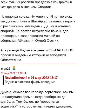
всех лучших россиян предложив контракты в
четыре раза выше чем Спартак.
Чемпионат союза. Ну конечно. Я прямо вижу
как Динамо Киев и Шахтёр устремились играть
с российскими командами. Да, ну и конечно
сборная. Её состав безусловно важен, для
проведения товарищеских матчей со
сборными Абхазии и Южной Осетии.
А, ну и ещё Федун все деньги ОБЯЗАТЕЛЬНО
бросит в академию который освободятся.
Обязательно.
man26
-
01 мар 2022 13:29
Nevladimirovi4 » 01 мар 2022 13:17
Заднюю включат фифы западные
Думаю, сейчас всё гораздо серьёзнее. Как бы
не наступило время, когда вообще не до
футбола. Тем более, до "первенства
водокачки", к которому мы начали движение.