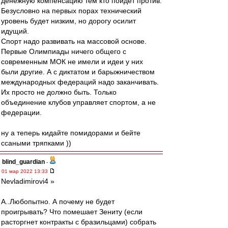
денежную компенсацию тем кто пойдет против.
Безусловно на первых порах технический
уровень будет низким, но дорогу осилит
идущий.
Спорт надо развивать на массовой основе.
Первые Олимпиады ничего общего с
современным МОК не имели и идеи у них
были другие. А с диктатом и барыжничеством
международных федераций надо заканчивать.
Их просто не должно быть. Только
объединение клубов управляет спортом, а не
федерации.
ну а теперь кидайте помидорами и бейте
ссаными тряпками ))
blind_guardian
-
01 мар 2022 13:33
Nevladimirovi4 »
А..Любопытно. А почему не будет
проигрывать? Что помешает Зениту (если
расторгнет контракты с бразильцами) собрать