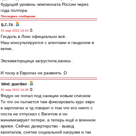
будущий уровень чемпионата России через
года полтора.
Последнее сообщение
Б.Г.-74
-
01 мар 2022 14:43
Гисдоль в Локо официально всё..
Наш консультируется с агентами и гандоном в
кепке..
Экскаваторщица загрустила,канеш..
И тоску в Европах не развеять :D
blind_guardian
-
01 мар 2022 14:38
Федун не попал под санкции новым списком.
То что он пытается там фиксировать курс евро
в зарплатах и тд говорит о том что его никто с
поста не отпускал с Вагитом и он
минимизирует потери, а теперь ещё и военное
время. Сейчас дезертирство - вывод
капиталов, снятие социальной нагрузки и так