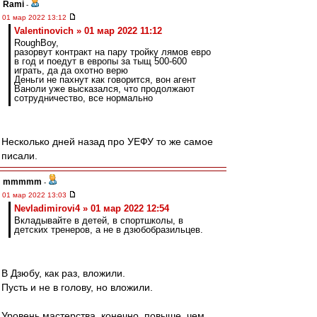
Rami
-
01 мар 2022 13:12
Valentinovich » 01 мар 2022 11:12
RoughBoy,
разорвут контракт на пару тройку лямов евро
в год и поедут в европы за тыщ 500-600
играть, да да охотно верю
Деньги не пахнут как говорится, вон агент
Ваноли уже высказался, что продолжают
сотрудничество, все нормально
Несколько дней назад про УЕФУ то же самое
писали.
mmmmm
-
01 мар 2022 13:03
Nevladimirovi4 » 01 мар 2022 12:54
Вкладывайте в детей, в спортшколы, в
детских тренеров, а не в дзюбобразильцев.
В Дзюбу, как раз, вложили.
Пусть и не в голову, но вложили.
Уровень мастерства, конечно, повыше, чем