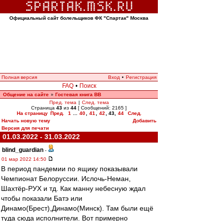
Официальный сайт болельщиков ФК "Спартак" Москва
Полная версия
Вход
•
Регистрация
FAQ
•
Поиск
Общение на сайте
Гостевая книга ВВ
»
Пред. тема
|
След. тема
Страница
43
из
44
[ Сообщений: 2165 ]
На страницу
Пред.
1
...
40
,
41
,
42
,
43
,
44
След.
Начать новую тему
Добавить
Версия для печати
01.03.2022 - 31.03.2022
blind_guardian
-
01 мар 2022 14:50
В период пандемии по ящику показывали
Чемпионат Белоруссии. Ислочь-Неман,
Шахтёр-РУХ и тд. Как манну небесную ждал
чтобы показали Батэ или
Динамо(Брест),Динамо(Минск). Там были ещё
туда сюда исполнители. Вот примерно