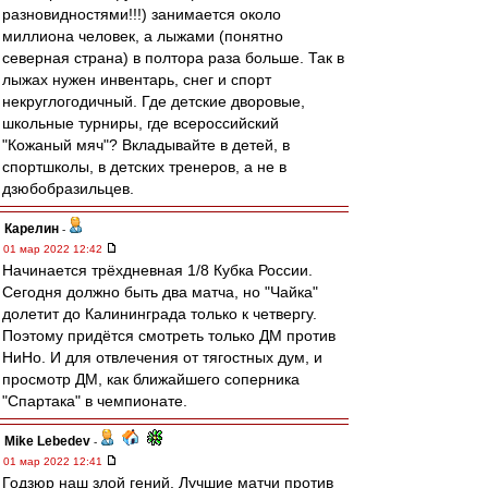
разновидностями!!!) занимается около
миллиона человек, а лыжами (понятно
северная страна) в полтора раза больше. Так в
лыжах нужен инвентарь, снег и спорт
некруглогодичный. Где детские дворовые,
школьные турниры, где всероссийский
"Кожаный мяч"? Вкладывайте в детей, в
спортшколы, в детских тренеров, а не в
дзюбобразильцев.
Карелин
-
01 мар 2022 12:42
Начинается трёхдневная 1/8 Кубка России.
Сегодня должно быть два матча, но "Чайка"
долетит до Калининграда только к четвергу.
Поэтому придётся смотреть только ДМ против
НиНо. И для отвлечения от тягостных дум, и
просмотр ДМ, как ближайшего соперника
"Спартака" в чемпионате.
Mike Lebedev
-
01 мар 2022 12:41
Годзюр наш злой гений. Лучшие матчи против