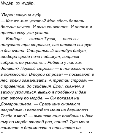
Мудёр, ох мудёр.
"Перец закусил губу.
— Как же мне уехать? Мне здесь делать
больше нечего. И виза кончается. И потом я
просто хочу уже уехать.
— Вообще, — сказал Тузик, — если вы
получите три строгача, вас отсюда выпрут
в два счета. Специальный автобус дадут,
шофера среди ночи подымут, вещичек
собрать не успеете… Ребята у нас как
делают? Первый строгач — и понижают его
в должности. Второй строгач — посылают в
лес, грехи замаливать. А третий строгач —
с приветом, до свидания. Если, скажем, я
захочу уволиться, выпью я полбанки и дам
вот этому по морде. — Он показал на
Домарощинера. — Сразу мне снимают
наградные и переводят меня на дерьмовоз.
Тогда я что? — выпиваю еще полбанки и даю
ему по морде второй раз, понял? Тут меня
снимают с дерьмовоза и отсылают на