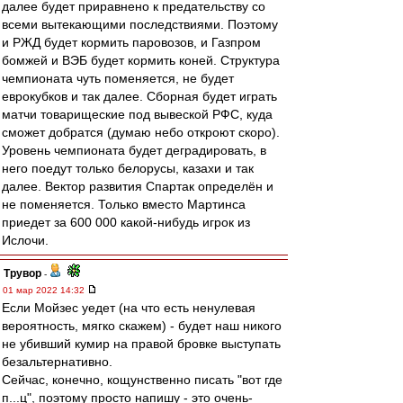
далее будет приравнено к предательству со
всеми вытекающими последствиями. Поэтому
и РЖД будет кормить паровозов, и Газпром
бомжей и ВЭБ будет кормить коней. Структура
чемпионата чуть поменяется, не будет
еврокубков и так далее. Сборная будет играть
матчи товарищеские под вывеской РФС, куда
сможет добратся (думаю небо откроют скоро).
Уровень чемпионата будет деградировать, в
него поедут только белорусы, казахи и так
далее. Вектор развития Спартак определён и
не поменяется. Только вместо Мартинса
приедет за 600 000 какой-нибудь игрок из
Ислочи.
Трувор
-
01 мар 2022 14:32
Если Мойзес уедет (на что есть ненулевая
вероятность, мягко скажем) - будет наш никого
не убивший кумир на правой бровке выступать
безальтернативно.
Сейчас, конечно, кощунственно писать "вот где
п...ц", поэтому просто напишу - это очень-