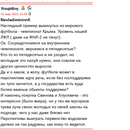
RoughBoy
-
01 мар 2022 13:29
Nevladimirovi4
,
Наглядный пример выкинутых из мирового
футбола - чемпионат Крыма. Уровень нашей
ЛФЛ ( даже на ФНЛ-2 не тянут).
Ок. Сосредоточимся на внутреннем
чемпионате, вернемся в пятидесятые?
Кто-то из пятидесятых и не уходил, но
молодым это нахуй нужно, они совсем на
других ценностях выросли.
Да и о каком, в жопу, футболе может в
перспективе идти речь, если без господдержки
он тупо загнется, а у государства есть куда
более важные обьекты поддержки?
И наконец покупка Свинова и Хлусевича - это
интересно (было вчера), но у тех же мусорков
туева хуча своих молодых из своей школы на
подходе, чего у нас даже близко нет.
Перспективы выиграть первенство водокачки
далеко не так радужны, как кому-то видится.