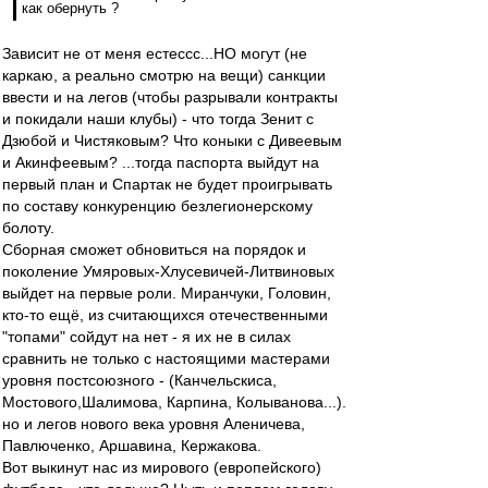
как обернуть ?
Зависит не от меня естессс...НО могут (не
каркаю, а реально смотрю на вещи) санкции
ввести и на легов (чтобы разрывали контракты
и покидали наши клубы) - что тогда Зенит с
Дзюбой и Чистяковым? Что коныки с Дивеевым
и Акинфеевым? ...тогда паспорта выйдут на
первый план и Спартак не будет проигрывать
по составу конкуренцию безлегионерскому
болоту.
Сборная сможет обновиться на порядок и
поколение Умяровых-Хлусевичей-Литвиновых
выйдет на первые роли. Миранчуки, Головин,
кто-то ещё, из считающихся отечественными
"топами" сойдут на нет - я их не в силах
сравнить не только с настоящими мастерами
уровня постсоюзного - (Канчельскиса,
Мостового,Шалимова, Карпина, Колыванова...).
но и легов нового века уровня Аленичева,
Павлюченко, Аршавина, Кержакова.
Вот выкинут нас из мирового (европейского)