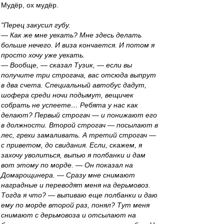
Мудёр, ох мудёр.
"Перец закусил губу.
— Как же мне уехать? Мне здесь делать
больше нечего. И виза кончается. И потом я
просто хочу уже уехать.
— Вообще, — сказал Тузик, — если вы
получите три строгача, вас отсюда выпрут
в два счета. Специальный автобус дадут,
шофера среди ночи подымут, вещичек
собрать не успеете… Ребята у нас как
делают? Первый строгач — и понижают его
в должности. Второй строгач — посылают в
лес, грехи замаливать. А третий строгач —
с приветом, до свидания. Если, скажем, я
захочу уволиться, выпью я полбанки и дам
вот этому по морде. — Он показал на
Домарощинера. — Сразу мне снимают
наградные и переводят меня на дерьмовоз.
Тогда я что? — выпиваю еще полбанки и даю
ему по морде второй раз, понял? Тут меня
снимают с дерьмовоза и отсылают на