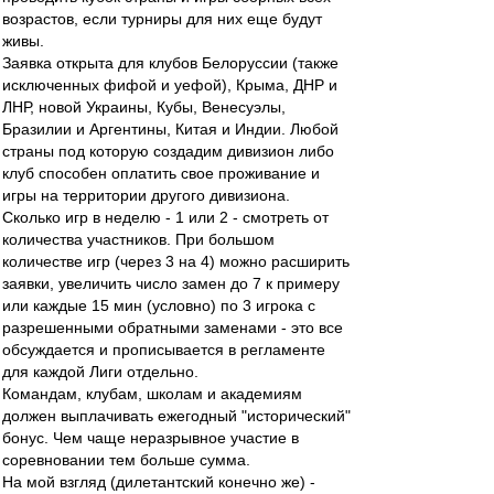
возрастов, если турниры для них еще будут
живы.
Заявка открыта для клубов Белоруссии (также
исключенных фифой и уефой), Крыма, ДНР и
ЛНР, новой Украины, Кубы, Венесуэлы,
Бразилии и Аргентины, Китая и Индии. Любой
страны под которую создадим дивизион либо
клуб способен оплатить свое проживание и
игры на территории другого дивизиона.
Сколько игр в неделю - 1 или 2 - смотреть от
количества участников. При большом
количестве игр (через 3 на 4) можно расширить
заявки, увеличить число замен до 7 к примеру
или каждые 15 мин (условно) по 3 игрока с
разрешенными обратными заменами - это все
обсуждается и прописывается в регламенте
для каждой Лиги отдельно.
Командам, клубам, школам и академиям
должен выплачивать ежегодный "исторический"
бонус. Чем чаще неразрывное участие в
соревновании тем больше сумма.
На мой взгляд (дилетантский конечно же) -