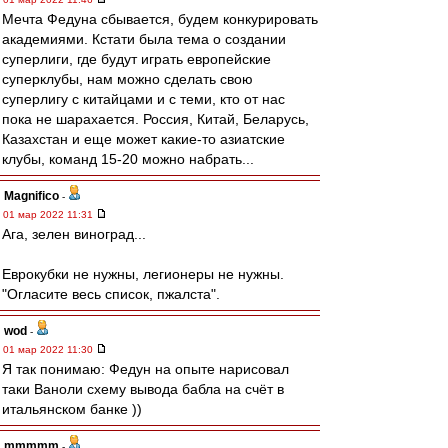
Мечта Федуна сбывается, будем конкурировать
академиями. Кстати была тема о создании
суперлиги, где будут играть европейские
суперклубы, нам можно сделать свою
суперлигу с китайцами и с теми, кто от нас
пока не шарахается. Россия, Китай, Беларусь,
Казахстан и еще может какие-то азиатские
клубы, команд 15-20 можно набрать...
Magnifico
-
01 мар 2022 11:31
Ага, зелен виноград...
Еврокубки не нужны, легионеры не нужны.
"Огласите весь список, пжалста".
wod
-
01 мар 2022 11:30
Я так понимаю: Федун на опыте нарисовал
таки Ваноли схему вывода бабла на счёт в
итальянском банке ))
mmmmm
-