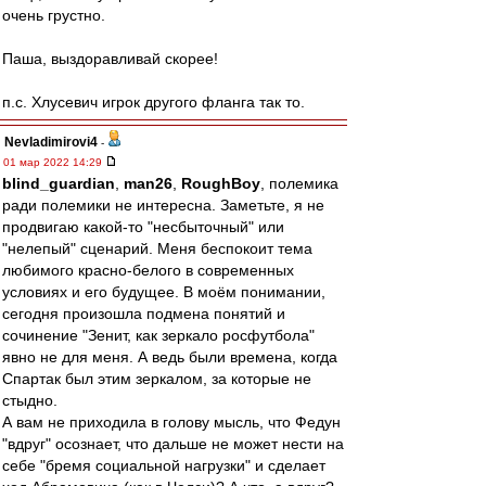
очень грустно.
Паша, выздоравливай скорее!
п.с. Хлусевич игрок другого фланга так то.
Nevladimirovi4
-
01 мар 2022 14:29
blind_guardian
,
man26
,
RoughBoy
, полемика
ради полемики не интересна. Заметьте, я не
продвигаю какой-то "несбыточный" или
"нелепый" сценарий. Меня беспокоит тема
любимого красно-белого в современных
условиях и его будущее. В моём понимании,
сегодня произошла подмена понятий и
сочинение "Зенит, как зеркало росфутбола"
явно не для меня. А ведь были времена, когда
Спартак был этим зеркалом, за которые не
стыдно.
А вам не приходила в голову мысль, что Федун
"вдруг" осознает, что дальше не может нести на
себе "бремя социальной нагрузки" и сделает