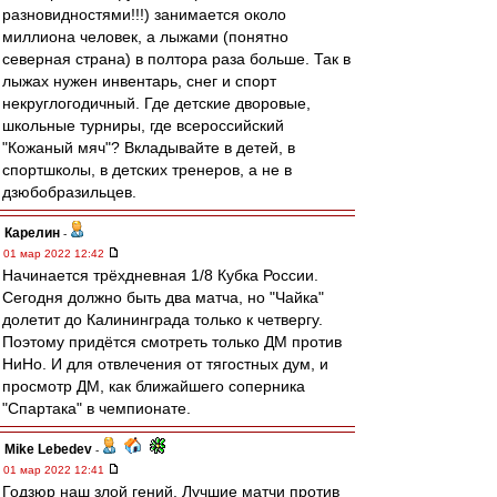
разновидностями!!!) занимается около
миллиона человек, а лыжами (понятно
северная страна) в полтора раза больше. Так в
лыжах нужен инвентарь, снег и спорт
некруглогодичный. Где детские дворовые,
школьные турниры, где всероссийский
"Кожаный мяч"? Вкладывайте в детей, в
спортшколы, в детских тренеров, а не в
дзюбобразильцев.
Карелин
-
01 мар 2022 12:42
Начинается трёхдневная 1/8 Кубка России.
Сегодня должно быть два матча, но "Чайка"
долетит до Калининграда только к четвергу.
Поэтому придётся смотреть только ДМ против
НиНо. И для отвлечения от тягостных дум, и
просмотр ДМ, как ближайшего соперника
"Спартака" в чемпионате.
Mike Lebedev
-
01 мар 2022 12:41
Годзюр наш злой гений. Лучшие матчи против