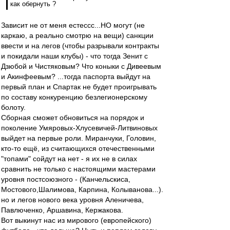
как обернуть ?
Зависит не от меня естессс...НО могут (не
каркаю, а реально смотрю на вещи) санкции
ввести и на легов (чтобы разрывали контракты
и покидали наши клубы) - что тогда Зенит с
Дзюбой и Чистяковым? Что коныки с Дивеевым
и Акинфеевым? ...тогда паспорта выйдут на
первый план и Спартак не будет проигрывать
по составу конкуренцию безлегионерскому
болоту.
Сборная сможет обновиться на порядок и
поколение Умяровых-Хлусевичей-Литвиновых
выйдет на первые роли. Миранчуки, Головин,
кто-то ещё, из считающихся отечественными
"топами" сойдут на нет - я их не в силах
сравнить не только с настоящими мастерами
уровня постсоюзного - (Канчельскиса,
Мостового,Шалимова, Карпина, Колыванова...).
но и легов нового века уровня Аленичева,
Павлюченко, Аршавина, Кержакова.
Вот выкинут нас из мирового (европейского)