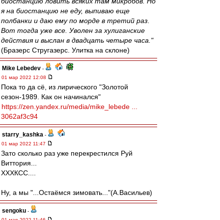
биостанцию ловить всяких там микробов. Но
я на биостанцию не еду, выпиваю еще
полбанки и даю ему по морде в третий раз.
Вот тогда уже все. Уволен за хулиганские
действия и выслан в двадцать четыре часа."
(Бразерс Стругазерс. Улитка на склоне)
Mike Lebedev
-
01 мар 2022 12:08
Пока то да сё, из лирического "Золотой
сезон-1989. Как он начинался"
https://zen.yandex.ru/media/mike_lebede ...
3062af3c94
starry_kashka
-
01 мар 2022 11:47
Зато сколько раз уже перекрестился Руй
Виттория...
ХХХКСС....
Ну, а мы "...Остаёмся зимовать..."(А.Васильев)
sengoku
-
01 мар 2022 11:46