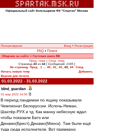
Официальный сайт болельщиков ФК "Спартак" Москва
Полная версия
Вход
•
Регистрация
FAQ
•
Поиск
Общение на сайте
Гостевая книга ВВ
»
Пред. тема
|
След. тема
Страница
43
из
44
[ Сообщений: 2165 ]
На страницу
Пред.
1
...
40
,
41
,
42
,
43
,
44
След.
Начать новую тему
Добавить
Версия для печати
01.03.2022 - 31.03.2022
blind_guardian
-
01 мар 2022 14:50
В период пандемии по ящику показывали
Чемпионат Белоруссии. Ислочь-Неман,
Шахтёр-РУХ и тд. Как манну небесную ждал
чтобы показали Батэ или
Динамо(Брест),Динамо(Минск). Там были ещё
туда сюда исполнители. Вот примерно