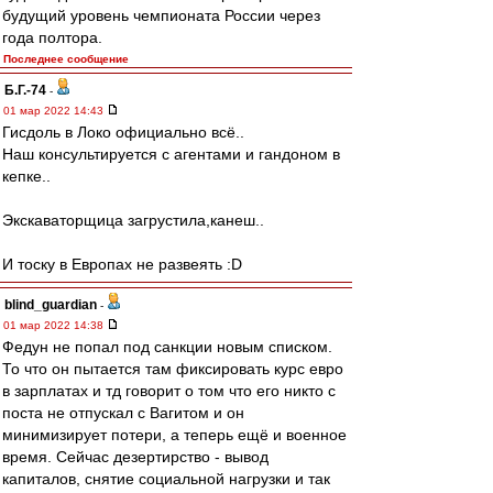
будущий уровень чемпионата России через
года полтора.
Последнее сообщение
Б.Г.-74
-
01 мар 2022 14:43
Гисдоль в Локо официально всё..
Наш консультируется с агентами и гандоном в
кепке..
Экскаваторщица загрустила,канеш..
И тоску в Европах не развеять :D
blind_guardian
-
01 мар 2022 14:38
Федун не попал под санкции новым списком.
То что он пытается там фиксировать курс евро
в зарплатах и тд говорит о том что его никто с
поста не отпускал с Вагитом и он
минимизирует потери, а теперь ещё и военное
время. Сейчас дезертирство - вывод
капиталов, снятие социальной нагрузки и так