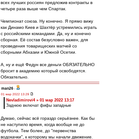
всех лучших россиян предложив контракты в
четыре раза выше чем Спартак.
Чемпионат союза. Ну конечно. Я прямо вижу
как Динамо Киев и Шахтёр устремились играть
с российскими командами. Да, ну и конечно
сборная. Её состав безусловно важен, для
проведения товарищеских матчей со
сборными Абхазии и Южной Осетии.
А, ну и ещё Федун все деньги ОБЯЗАТЕЛЬНО
бросит в академию который освободятся.
Обязательно.
man26
-
01 мар 2022 13:29
Nevladimirovi4 » 01 мар 2022 13:17
Заднюю включат фифы западные
Думаю, сейчас всё гораздо серьёзнее. Как бы
не наступило время, когда вообще не до
футбола. Тем более, до "первенства
водокачки", к которому мы начали движение.