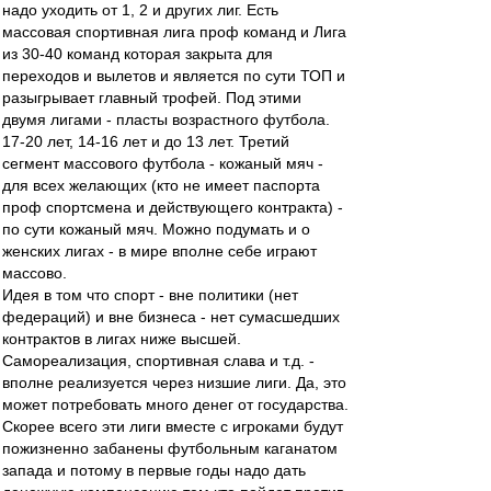
надо уходить от 1, 2 и других лиг. Есть
массовая спортивная лига проф команд и Лига
из 30-40 команд которая закрыта для
переходов и вылетов и является по сути ТОП и
разыгрывает главный трофей. Под этими
двумя лигами - пласты возрастного футбола.
17-20 лет, 14-16 лет и до 13 лет. Третий
сегмент массового футбола - кожаный мяч -
для всех желающих (кто не имеет паспорта
проф спортсмена и действующего контракта) -
по сути кожаный мяч. Можно подумать и о
женских лигах - в мире вполне себе играют
массово.
Идея в том что спорт - вне политики (нет
федераций) и вне бизнеса - нет сумасшедших
контрактов в лигах ниже высшей.
Самореализация, спортивная слава и т.д. -
вполне реализуется через низшие лиги. Да, это
может потребовать много денег от государства.
Скорее всего эти лиги вместе с игроками будут
пожизненно забанены футбольным каганатом
запада и потому в первые годы надо дать