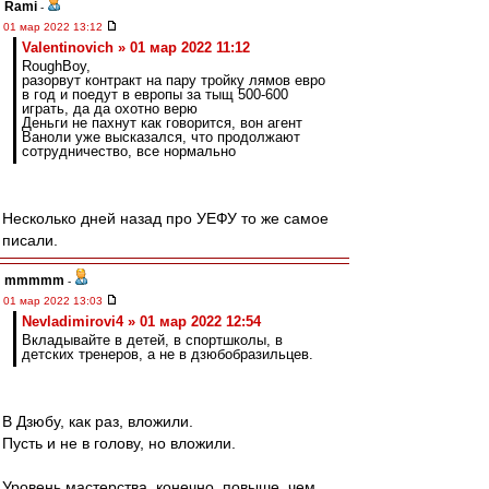
Rami
-
01 мар 2022 13:12
Valentinovich » 01 мар 2022 11:12
RoughBoy,
разорвут контракт на пару тройку лямов евро
в год и поедут в европы за тыщ 500-600
играть, да да охотно верю
Деньги не пахнут как говорится, вон агент
Ваноли уже высказался, что продолжают
сотрудничество, все нормально
Несколько дней назад про УЕФУ то же самое
писали.
mmmmm
-
01 мар 2022 13:03
Nevladimirovi4 » 01 мар 2022 12:54
Вкладывайте в детей, в спортшколы, в
детских тренеров, а не в дзюбобразильцев.
В Дзюбу, как раз, вложили.
Пусть и не в голову, но вложили.
Уровень мастерства, конечно, повыше, чем