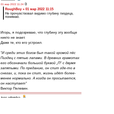
01 мар 2022 11:24
RoughBoy » 01 мар 2022 11:15
Не прочувствовал видимо глубину пиздеца,
понимаю.
Игорь, я подозреваю, что глубину эту вообще
никто не знает.
Даже те, кто его устроил.
"И среди этих богов был такой хромой пёс
Пиздец с пятью лапами. В древних грамотах
его обозначали большой буквой „П“ с двумя
запятыми. По преданию, он спит где-то в
снегах, и, пока он спит, жизнь идёт более-
менее нормально. А когда он просыпается,
он наступает"
Виктор Пелевин.
tver-udomlya
-
01 мар 2022 11:23
Пусть уезжаю легионеры, если хотят.
Держаться не за кого, тем более без