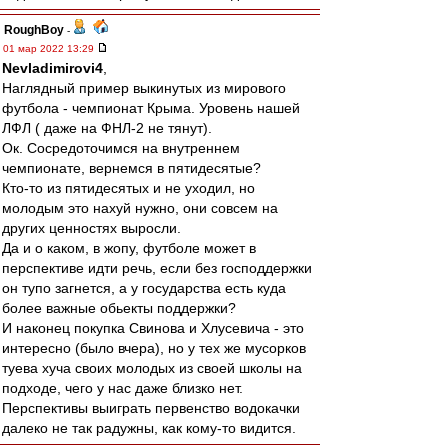
RoughBoy
-
01 мар 2022 13:29
Nevladimirovi4
,
Наглядный пример выкинутых из мирового
футбола - чемпионат Крыма. Уровень нашей
ЛФЛ ( даже на ФНЛ-2 не тянут).
Ок. Сосредоточимся на внутреннем
чемпионате, вернемся в пятидесятые?
Кто-то из пятидесятых и не уходил, но
молодым это нахуй нужно, они совсем на
других ценностях выросли.
Да и о каком, в жопу, футболе может в
перспективе идти речь, если без господдержки
он тупо загнется, а у государства есть куда
более важные обьекты поддержки?
И наконец покупка Свинова и Хлусевича - это
интересно (было вчера), но у тех же мусорков
туева хуча своих молодых из своей школы на
подходе, чего у нас даже близко нет.
Перспективы выиграть первенство водокачки
далеко не так радужны, как кому-то видится.