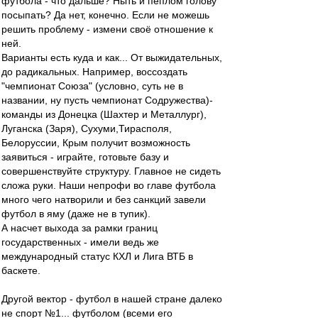
футбола - что дальше? Ныть и пеплом голову
посыпать? Да нет, конечно. Если не можешь
решить проблему - измени своё отношение к
ней.
Варианты есть куда и как... От выжидательных,
до радикальных. Например, воссоздать
"чемпионат Союза" (условно, суть не в
названии, ну пусть чемпионат Содружества)-
команды из Донецка (Шахтер и Металлург),
Луганска (Заря), Сухуми,Тирасполя,
Белоруссии, Крым получит возможность
заявиться - играйте, готовьте базу и
совершенствуйте структуру. Главное не сидеть
сложа руки. Наши непрофи во главе футбола
много чего натворили и без санкций завели
футбол в яму (даже не в тупик).
А насчет выхода за рамки границ
государственных - имели ведь же
международный статус КХЛ и Лига ВТБ в
баскете.
Другой вектор - футбол в нашей стране далеко
не спорт №1... футболом (всеми его