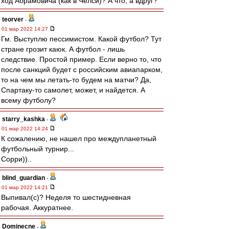
ход Абрамовича (как в Челси)? А что, а вдруг?
teorver
-
01 мар 2022 14:27
Гм. Выступлю пессимистом. Какой футбол? Тут
стране грозит каюк. А футбол - лишь
следствие. Простой пример. Если верно то, что
после санкций будет с российским авиапарком,
то на чем мы летать-то будем на матчи? Да,
Спартаку-то самолет, может, и найдется. А
всему футболу?
starry_kashka
-
01 мар 2022 14:24
К сожалению, не нашел про междупланетный
футбольный турнир...
Сорри))..
blind_guardian
-
01 мар 2022 14:21
Выпивал(с)? Неделя то шестидневная
рабочая. Аккуратнее.
Dominecne
-