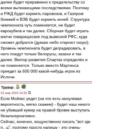
далее будет приравнено к предательству со
всеми вытекающими последствиями. Поэтому
и РЖД будет кормить паровозов, и Газпром
бомжей и ВЭБ будет кормить коней. Структура
чемпионата чуть поменяется, не будет
еврокубков и так далее. Сборная будет играть
матчи товарищеские под вывеской РФС, куда
сможет добратся (думаю небо откроют скоро).
Уровень чемпионата будет деградировать, в
него поедут только белорусы, казахи и так
далее. Вектор развития Спартак определён и
не поменяется. Только вместо Мартинса
приедет за 600 000 какой-нибудь игрок из
Ислочи.
Трувор
-
01 мар 2022 14:32
Если Мойзес уедет (на что есть ненулевая
вероятность, мягко скажем) - будет наш никого
не убивший кумир на правой бровке выступать
безальтернативно.
Сейчас, конечно, кощунственно писать "вот где
п...ц", поэтому просто напишу - это очень-