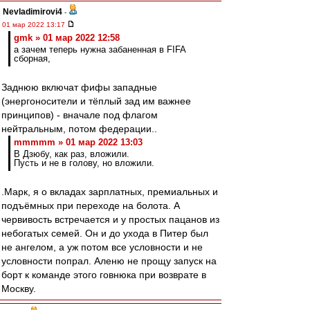
Nevladimirovi4
-
01 мар 2022 13:17
gmk » 01 мар 2022 12:58
а зачем теперь нужна забаненная в FIFA
сборная,
Заднюю включат фифы западные
(энергоносители и тёплый зад им важнее
принципов) - вначале под флагом
нейтральным, потом федерации..
mmmmm » 01 мар 2022 13:03
В Дзюбу, как раз, вложили.
Пусть и не в голову, но вложили.
.Марк, я о вкладах зарплатных, премиальных и
подъёмных при переходе на болота. А
червивость встречается и у простых пацанов из
небогатых семей. Он и до ухода в Питер был
не ангелом, а уж потом все условности и не
условности попрал. Аленю не прощу запуск на
борт к команде этого говнюка при возврате в
Москву.