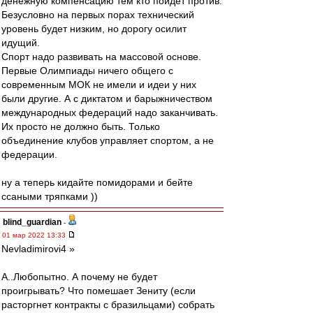
денежную компенсацию тем кто пойдет против.
Безусловно на первых порах технический
уровень будет низким, но дорогу осилит
идущий.
Спорт надо развивать на массовой основе.
Первые Олимпиады ничего общего с
современным МОК не имели и идеи у них
были другие. А с диктатом и барыжничеством
международных федераций надо заканчивать.
Их просто не должно быть. Только
объединение клубов управляет спортом, а не
федерации.
ну а теперь кидайте помидорами и бейте
ссаными тряпками ))
blind_guardian
-
01 мар 2022 13:33
Nevladimirovi4 »
А..Любопытно. А почему не будет
проигрывать? Что помешает Зениту (если
расторгнет контракты с бразильцами) собрать