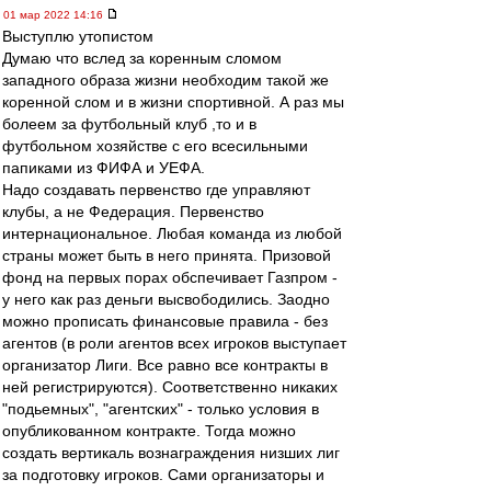
01 мар 2022 14:16
Выступлю утопистом
Думаю что вслед за коренным сломом
западного образа жизни необходим такой же
коренной слом и в жизни спортивной. А раз мы
болеем за футбольный клуб ,то и в
футбольном хозяйстве с его всесильными
папиками из ФИФА и УЕФА.
Надо создавать первенство где управляют
клубы, а не Федерация. Первенство
интернациональное. Любая команда из любой
страны может быть в него принята. Призовой
фонд на первых порах обспечивает Газпром -
у него как раз деньги высвободились. Заодно
можно прописать финансовые правила - без
агентов (в роли агентов всех игроков выступает
организатор Лиги. Все равно все контракты в
ней регистрируются). Соответственно никаких
"подьемных", "агентских" - только условия в
опубликованном контракте. Тогда можно
создать вертикаль вознаграждения низших лиг
за подготовку игроков. Сами организаторы и