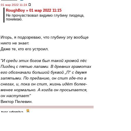
01 мар 2022 11:24
RoughBoy » 01 мар 2022 11:15
Не прочувствовал видимо глубину пиздеца,
понимаю.
Игорь, я подозреваю, что глубину эту вообще
никто не знает.
Даже те, кто его устроил.
"И среди этих богов был такой хромой пёс
Пиздец с пятью лапами. В древних грамотах
его обозначали большой буквой „П“ с двумя
запятыми. По преданию, он спит где-то в
снегах, и, пока он спит, жизнь идёт более-
менее нормально. А когда он просыпается,
он наступает"
Виктор Пелевин.
tver-udomlya
-
01 мар 2022 11:23
Пусть уезжаю легионеры, если хотят.
Держаться не за кого, тем более без