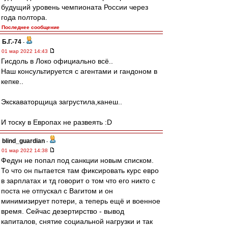
будущий уровень чемпионата России через
года полтора.
Последнее сообщение
Б.Г.-74
-
01 мар 2022 14:43
Гисдоль в Локо официально всё..
Наш консультируется с агентами и гандоном в
кепке..
Экскаваторщица загрустила,канеш..
И тоску в Европах не развеять :D
blind_guardian
-
01 мар 2022 14:38
Федун не попал под санкции новым списком.
То что он пытается там фиксировать курс евро
в зарплатах и тд говорит о том что его никто с
поста не отпускал с Вагитом и он
минимизирует потери, а теперь ещё и военное
время. Сейчас дезертирство - вывод
капиталов, снятие социальной нагрузки и так