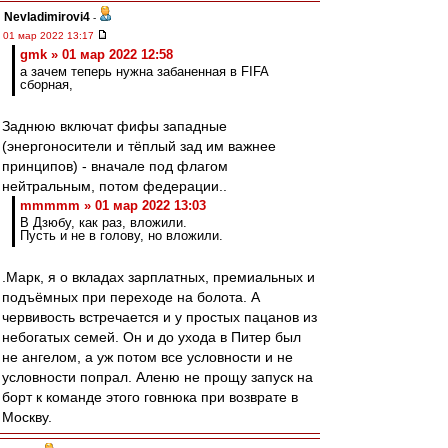
Nevladimirovi4
-
01 мар 2022 13:17
gmk » 01 мар 2022 12:58
а зачем теперь нужна забаненная в FIFA
сборная,
Заднюю включат фифы западные
(энергоносители и тёплый зад им важнее
принципов) - вначале под флагом
нейтральным, потом федерации..
mmmmm » 01 мар 2022 13:03
В Дзюбу, как раз, вложили.
Пусть и не в голову, но вложили.
.Марк, я о вкладах зарплатных, премиальных и
подъёмных при переходе на болота. А
червивость встречается и у простых пацанов из
небогатых семей. Он и до ухода в Питер был
не ангелом, а уж потом все условности и не
условности попрал. Аленю не прощу запуск на
борт к команде этого говнюка при возврате в
Москву.