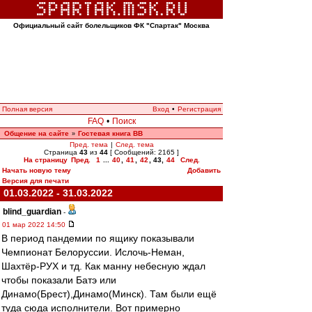
Официальный сайт болельщиков ФК "Спартак" Москва
Полная версия
Вход
•
Регистрация
FAQ
•
Поиск
Общение на сайте
Гостевая книга ВВ
»
Пред. тема
|
След. тема
Страница
43
из
44
[ Сообщений: 2165 ]
На страницу
Пред.
1
...
40
,
41
,
42
,
43
,
44
След.
Начать новую тему
Добавить
Версия для печати
01.03.2022 - 31.03.2022
blind_guardian
-
01 мар 2022 14:50
В период пандемии по ящику показывали
Чемпионат Белоруссии. Ислочь-Неман,
Шахтёр-РУХ и тд. Как манну небесную ждал
чтобы показали Батэ или
Динамо(Брест),Динамо(Минск). Там были ещё
туда сюда исполнители. Вот примерно