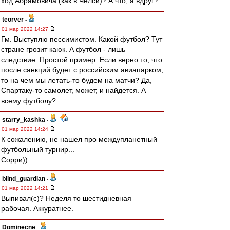
ход Абрамовича (как в Челси)? А что, а вдруг?
teorver
-
01 мар 2022 14:27
Гм. Выступлю пессимистом. Какой футбол? Тут
стране грозит каюк. А футбол - лишь
следствие. Простой пример. Если верно то, что
после санкций будет с российским авиапарком,
то на чем мы летать-то будем на матчи? Да,
Спартаку-то самолет, может, и найдется. А
всему футболу?
starry_kashka
-
01 мар 2022 14:24
К сожалению, не нашел про междупланетный
футбольный турнир...
Сорри))..
blind_guardian
-
01 мар 2022 14:21
Выпивал(с)? Неделя то шестидневная
рабочая. Аккуратнее.
Dominecne
-