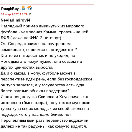
RoughBoy
-
01 мар 2022 13:29
Nevladimirovi4
,
Наглядный пример выкинутых из мирового
футбола - чемпионат Крыма. Уровень нашей
ЛФЛ ( даже на ФНЛ-2 не тянут).
Ок. Сосредоточимся на внутреннем
чемпионате, вернемся в пятидесятые?
Кто-то из пятидесятых и не уходил, но
молодым это нахуй нужно, они совсем на
других ценностях выросли.
Да и о каком, в жопу, футболе может в
перспективе идти речь, если без господдержки
он тупо загнется, а у государства есть куда
более важные обьекты поддержки?
И наконец покупка Свинова и Хлусевича - это
интересно (было вчера), но у тех же мусорков
туева хуча своих молодых из своей школы на
подходе, чего у нас даже близко нет.
Перспективы выиграть первенство водокачки
далеко не так радужны, как кому-то видится.