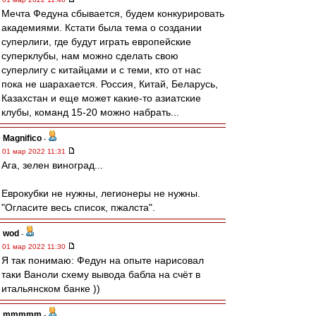
Мечта Федуна сбывается, будем конкурировать
академиями. Кстати была тема о создании
суперлиги, где будут играть европейские
суперклубы, нам можно сделать свою
суперлигу с китайцами и с теми, кто от нас
пока не шарахается. Россия, Китай, Беларусь,
Казахстан и еще может какие-то азиатские
клубы, команд 15-20 можно набрать...
Magnifico
-
01 мар 2022 11:31
Ага, зелен виноград...
Еврокубки не нужны, легионеры не нужны.
"Огласите весь список, пжалста".
wod
-
01 мар 2022 11:30
Я так понимаю: Федун на опыте нарисовал
таки Ваноли схему вывода бабла на счёт в
итальянском банке ))
mmmmm
-