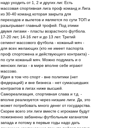
надо уходить от 1, 2 и других лиг. Есть
массовая спортивная лига проф команд и Лига
из 30-40 команд которая закрыта для
переходов и вылетов и является по сути ТОП и
разыгрывает главный трофей. Под этими
двумя лигами - пласты возрастного футбола.
17-20 лет, 14-16 лет и до 13 лет. Третий
сегмент массового футбола - кожаный мяч -
для всех желающих (кто не имеет паспорта
проф спортсмена и действующего контракта) -
по сути кожаный мяч. Можно подумать и о
женских лигах - в мире вполне себе играют
массово.
Идея в том что спорт - вне политики (нет
федераций) и вне бизнеса - нет сумасшедших
контрактов в лигах ниже высшей.
Самореализация, спортивная слава и т.д. -
вполне реализуется через низшие лиги. Да, это
может потребовать много денег от государства.
Скорее всего эти лиги вместе с игроками будут
пожизненно забанены футбольным каганатом
запада и потому в первые годы надо дать