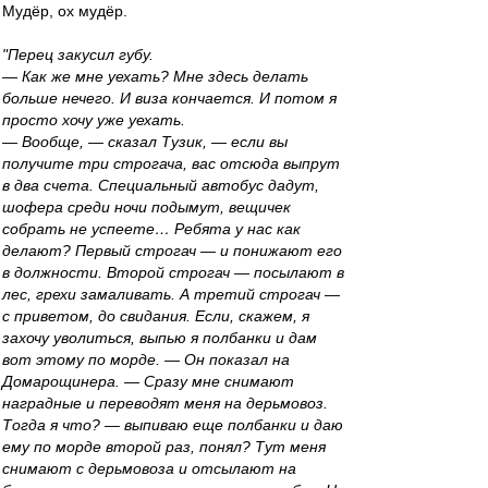
Мудёр, ох мудёр.
"Перец закусил губу.
— Как же мне уехать? Мне здесь делать
больше нечего. И виза кончается. И потом я
просто хочу уже уехать.
— Вообще, — сказал Тузик, — если вы
получите три строгача, вас отсюда выпрут
в два счета. Специальный автобус дадут,
шофера среди ночи подымут, вещичек
собрать не успеете… Ребята у нас как
делают? Первый строгач — и понижают его
в должности. Второй строгач — посылают в
лес, грехи замаливать. А третий строгач —
с приветом, до свидания. Если, скажем, я
захочу уволиться, выпью я полбанки и дам
вот этому по морде. — Он показал на
Домарощинера. — Сразу мне снимают
наградные и переводят меня на дерьмовоз.
Тогда я что? — выпиваю еще полбанки и даю
ему по морде второй раз, понял? Тут меня
снимают с дерьмовоза и отсылают на