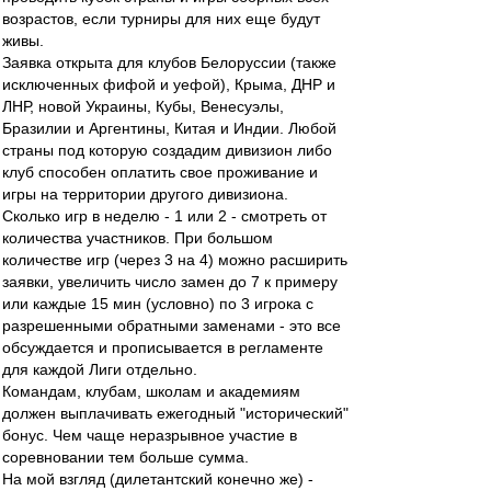
возрастов, если турниры для них еще будут
живы.
Заявка открыта для клубов Белоруссии (также
исключенных фифой и уефой), Крыма, ДНР и
ЛНР, новой Украины, Кубы, Венесуэлы,
Бразилии и Аргентины, Китая и Индии. Любой
страны под которую создадим дивизион либо
клуб способен оплатить свое проживание и
игры на территории другого дивизиона.
Сколько игр в неделю - 1 или 2 - смотреть от
количества участников. При большом
количестве игр (через 3 на 4) можно расширить
заявки, увеличить число замен до 7 к примеру
или каждые 15 мин (условно) по 3 игрока с
разрешенными обратными заменами - это все
обсуждается и прописывается в регламенте
для каждой Лиги отдельно.
Командам, клубам, школам и академиям
должен выплачивать ежегодный "исторический"
бонус. Чем чаще неразрывное участие в
соревновании тем больше сумма.
На мой взгляд (дилетантский конечно же) -