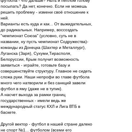
футбола - что дальше? Ныть и пеплом голову
посыпать? Да нет, конечно. Если не можешь
решить проблему - измени своё отношение к
ней.
Варианты есть куда и как... От выжидательных,
до радикальных. Например, воссоздать
"чемпионат Союза" (условно, суть не в
названии, ну пусть чемпионат Содружества)-
команды из Донецка (Шахтер и Металлург),
Луганска (Заря), Сухуми,Тирасполя,
Белоруссии, Крым получит возможность
заявиться - играйте, готовьте базу и
совершенствуйте структуру. Главное не сидеть
сложа руки. Наши непрофи во главе футбола
много чего натворили и без санкций завели
футбол в яму (даже не в тупик).
А насчет выхода за рамки границ
государственных - имели ведь же
международный статус КХЛ и Лига ВТБ в
баскете.
Другой вектор - футбол в нашей стране далеко
не спорт №1... футболом (всеми его