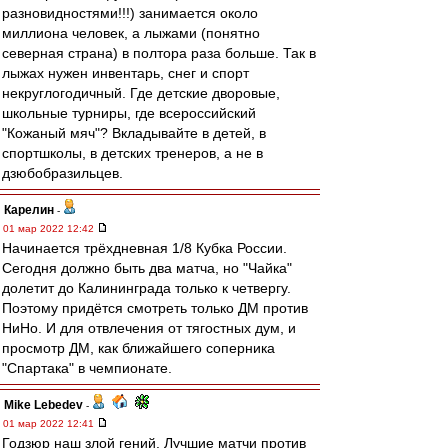
разновидностями!!!) занимается около
миллиона человек, а лыжами (понятно
северная страна) в полтора раза больше. Так в
лыжах нужен инвентарь, снег и спорт
некруглогодичный. Где детские дворовые,
школьные турниры, где всероссийский
"Кожаный мяч"? Вкладывайте в детей, в
спортшколы, в детских тренеров, а не в
дзюбобразильцев.
Карелин
-
01 мар 2022 12:42
Начинается трёхдневная 1/8 Кубка России.
Сегодня должно быть два матча, но "Чайка"
долетит до Калининграда только к четвергу.
Поэтому придётся смотреть только ДМ против
НиНо. И для отвлечения от тягостных дум, и
просмотр ДМ, как ближайшего соперника
"Спартака" в чемпионате.
Mike Lebedev
-
01 мар 2022 12:41
Годзюр наш злой гений. Лучшие матчи против