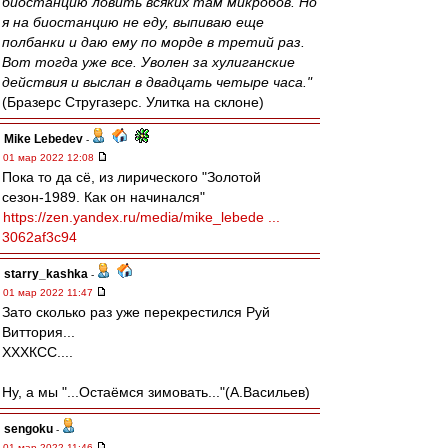
биостанцию ловить всяких там микробов. Но
я на биостанцию не еду, выпиваю еще
полбанки и даю ему по морде в третий раз.
Вот тогда уже все. Уволен за хулиганские
действия и выслан в двадцать четыре часа."
(Бразерс Стругазерс. Улитка на склоне)
Mike Lebedev
-
01 мар 2022 12:08
Пока то да сё, из лирического "Золотой
сезон-1989. Как он начинался"
https://zen.yandex.ru/media/mike_lebede ...
3062af3c94
starry_kashka
-
01 мар 2022 11:47
Зато сколько раз уже перекрестился Руй
Виттория...
ХХХКСС....
Ну, а мы "...Остаёмся зимовать..."(А.Васильев)
sengoku
-
01 мар 2022 11:46