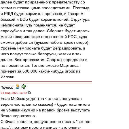
далее будет приравнено к предательству со
всеми вытекающими последствиями. Поэтому
и РЖД будет кормить паровозов, и Газпром
бомжей и ВЭБ будет кормить коней. Структура
чемпионата чуть поменяется, не будет
еврокубков и так далее. Сборная будет играть
матчи товарищеские под вывеской РФС, куда
сможет добратся (думаю небо откроют скоро).
Уровень чемпионата будет деградировать, в
него поедут только белорусы, казахи и так
далее. Вектор развития Спартак определён и
не поменяется. Только вместо Мартинса
приедет за 600 000 какой-нибудь игрок из
Ислочи.
Трувор
-
01 мар 2022 14:32
Если Мойзес уедет (на что есть ненулевая
вероятность, мягко скажем) - будет наш никого
не убивший кумир на правой бровке выступать
безальтернативно.
Сейчас, конечно, кощунственно писать "вот где
п...ц", поэтому просто напишу - это очень-