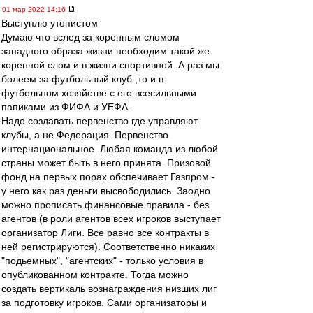
01 мар 2022 14:16
Выступлю утопистом
Думаю что вслед за коренным сломом
западного образа жизни необходим такой же
коренной слом и в жизни спортивной. А раз мы
болеем за футбольный клуб ,то и в
футбольном хозяйстве с его всесильными
папиками из ФИФА и УЕФА.
Надо создавать первенство где управляют
клубы, а не Федерация. Первенство
интернациональное. Любая команда из любой
страны может быть в него принята. Призовой
фонд на первых порах обспечивает Газпром -
у него как раз деньги высвободились. Заодно
можно прописать финансовые правила - без
агентов (в роли агентов всех игроков выступает
организатор Лиги. Все равно все контракты в
ней регистрируются). Соответственно никаких
"подьемных", "агентских" - только условия в
опубликованном контракте. Тогда можно
создать вертикаль вознаграждения низших лиг
за подготовку игроков. Сами организаторы и