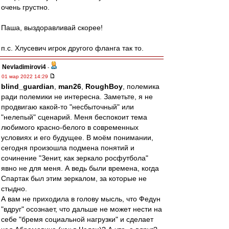
очень грустно.
Паша, выздоравливай скорее!
п.с. Хлусевич игрок другого фланга так то.
Nevladimirovi4
-
01 мар 2022 14:29
blind_guardian
,
man26
,
RoughBoy
, полемика
ради полемики не интересна. Заметьте, я не
продвигаю какой-то "несбыточный" или
"нелепый" сценарий. Меня беспокоит тема
любимого красно-белого в современных
условиях и его будущее. В моём понимании,
сегодня произошла подмена понятий и
сочинение "Зенит, как зеркало росфутбола"
явно не для меня. А ведь были времена, когда
Спартак был этим зеркалом, за которые не
стыдно.
А вам не приходила в голову мысль, что Федун
"вдруг" осознает, что дальше не может нести на
себе "бремя социальной нагрузки" и сделает