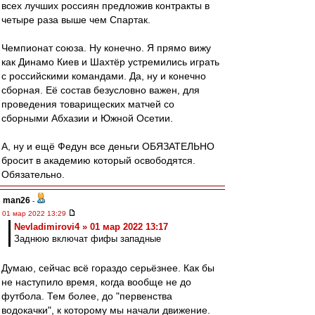
всех лучших россиян предложив контракты в
четыре раза выше чем Спартак.
Чемпионат союза. Ну конечно. Я прямо вижу
как Динамо Киев и Шахтёр устремились играть
с российскими командами. Да, ну и конечно
сборная. Её состав безусловно важен, для
проведения товарищеских матчей со
сборными Абхазии и Южной Осетии.
А, ну и ещё Федун все деньги ОБЯЗАТЕЛЬНО
бросит в академию который освободятся.
Обязательно.
man26
-
01 мар 2022 13:29
Nevladimirovi4 » 01 мар 2022 13:17
Заднюю включат фифы западные
Думаю, сейчас всё гораздо серьёзнее. Как бы
не наступило время, когда вообще не до
футбола. Тем более, до "первенства
водокачки", к которому мы начали движение.