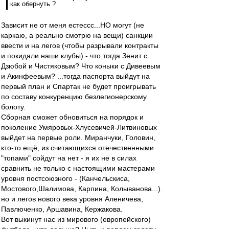
как обернуть ?
Зависит не от меня естессс...НО могут (не
каркаю, а реально смотрю на вещи) санкции
ввести и на легов (чтобы разрывали контракты
и покидали наши клубы) - что тогда Зенит с
Дзюбой и Чистяковым? Что коныки с Дивеевым
и Акинфеевым? ...тогда паспорта выйдут на
первый план и Спартак не будет проигрывать
по составу конкуренцию безлегионерскому
болоту.
Сборная сможет обновиться на порядок и
поколение Умяровых-Хлусевичей-Литвиновых
выйдет на первые роли. Миранчуки, Головин,
кто-то ещё, из считающихся отечественными
"топами" сойдут на нет - я их не в силах
сравнить не только с настоящими мастерами
уровня постсоюзного - (Канчельскиса,
Мостового,Шалимова, Карпина, Колыванова...).
но и легов нового века уровня Аленичева,
Павлюченко, Аршавина, Кержакова.
Вот выкинут нас из мирового (европейского)