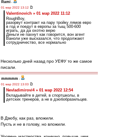
Rami
-
01 мар 2022 13:12
Valentinovich » 01 мар 2022 11:12
RoughBoy,
разорвут контракт на пару тройку лямов евро
в год и поедут в европы за тыщ 500-600
играть, да да охотно верю
Деньги не пахнут как говорится, вон агент
Ваноли уже высказался, что продолжают
сотрудничество, все нормально
Несколько дней назад про УЕФУ то же самое
писали.
mmmmm
-
01 мар 2022 13:03
Nevladimirovi4 » 01 мар 2022 12:54
Вкладывайте в детей, в спортшколы, в
детских тренеров, а не в дзюбобразильцев.
В Дзюбу, как раз, вложили.
Пусть и не в голову, но вложили.
Уровень мастерства, конечно, повыше, чем