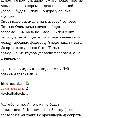
денежную компенсацию тем кто пойдет против.
Безусловно на первых порах технический
уровень будет низким, но дорогу осилит
идущий.
Спорт надо развивать на массовой основе.
Первые Олимпиады ничего общего с
современным МОК не имели и идеи у них
были другие. А с диктатом и барыжничеством
международных федераций надо заканчивать.
Их просто не должно быть. Только
объединение клубов управляет спортом, а не
федерации.
ну а теперь кидайте помидорами и бейте
ссаными тряпками ))
blind_guardian
-
01 мар 2022 13:33
Nevladimirovi4 »
А..Любопытно. А почему не будет
проигрывать? Что помешает Зениту (если
расторгнет контракты с бразильцами) собрать