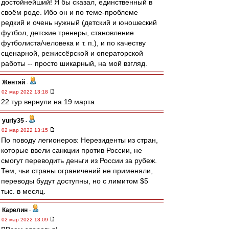
достойнейший! Я бы сказал, единственный в
своём роде. Ибо он и по теме-проблеме
редкий и очень нужный (детский и юношеский
футбол, детские тренеры, становление
футболиста/человека и т. п.), и по качеству
сценарной, режиссёрской и операторской
работы -- просто шикарный, на мой взгляд.
Жентяй
-
02 мар 2022 13:18
22 тур вернули на 19 марта
yuriy35
-
02 мар 2022 13:15
По поводу легионеров: Нерезиденты из стран,
которые ввели санкции против России, не
смогут переводить деньги из России за рубеж.
Тем, чьи страны ограничений не применяли,
переводы будут доступны, но с лимитом $5
тыс. в месяц.
Карелин
-
02 мар 2022 13:09