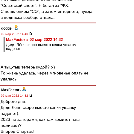
"Советский спорт". Я бегал за "ФХ.
С появлением "СЭ", а затем интернета, нужда
в подписке вообще отпала.
dodge
-
02 мар 2022 14:46
MaxFactor » 02 мар 2022 14:32
Дядя Лёня скоро вместо кепки ушанку
наденет
А тыц-тыц теперь кудой? :-)
То жизнь удалась, через мгновенье опять не
удалась.
MaxFactor
-
02 мар 2022 14:32
Доброго дня.
Дядя Лёня скоро вместо кепки ушанку
наденет).
2023 не за горами, как там комитет наш
поживает?
Вперёд Спартак!