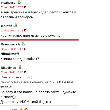
visahouse
-
02 мар 2022 16:37
А тем временем и Краснодар расторг контракт
с главным тренером.
Жентяй
-
02 мар 2022 16:13
Карпин навострил лыжи в Локомотив
Valentinovich
-
02 мар 2022 16:07
Nikodimoff
,
Квинси сегодня забьет?
Nikodimoff
-
02 мар 2022 16:05
Спасибо за вопрос))
Лично у меня все акуенно, чего и ВВсем вам
желаю!
За папу и его бабло не переживайте.. думайте
о своем))
Да и это.. у ФКСМ свой бюджет.