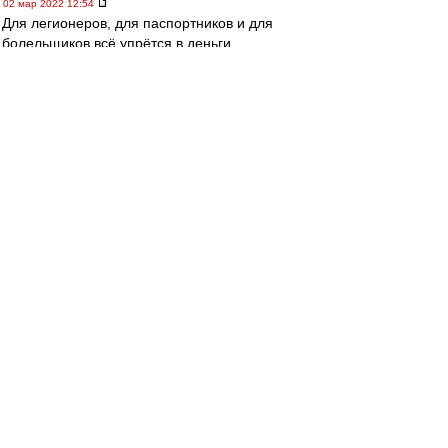
02 мар 2022 12:54
Для легионеров, для паспортников и для
болельщиков всё упрётся в деньги.
Будут деньги - будет футбол.
Не станет денег - разбегутся все.
Легионеры домой.
Паспортники - носильщиками на рынки.
А мы - кто куда.
Если же рулевым удастся каким-то чудом
вырулить из нынешнего кювета, то и футбол в
стране останется в каком-то виде...
poliduris
-
02 мар 2022 12:48
Спартачек-Казачек!
, устроят ли наших звезд
Адибасы?)))
agk
-
02 мар 2022 12:44
Спартачек-Казачек! » 02 мар 2022 11:33
елкам Адибасы
Вернуться к началу