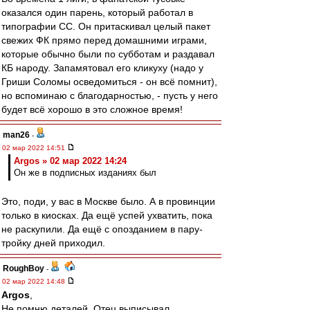
оказался один парень, который работал в
типографии СС. Он притаскивал целый пакет
свежих ФК прямо перед домашними играми,
которые обычно были по субботам и раздавал
КБ народу. Запамятовал его кликуху (надо у
Гриши Соломы осведомиться - он всё помнит),
но вспоминаю с благодарностью, - пусть у него
будет всё хорошо в это сложное время!
man26
-
02 мар 2022 14:51
Argos » 02 мар 2022 14:24
Он же в подписных изданиях был
Это, поди, у вас в Москве было. А в провинции
только в киосках. Да ещё успей ухватить, пока
не раскупили. Да ещё с опозданием в пару-
тройку дней приходил.
RoughBoy
-
02 мар 2022 14:48
Argos
,
Не помню деталей. Отец выписывал