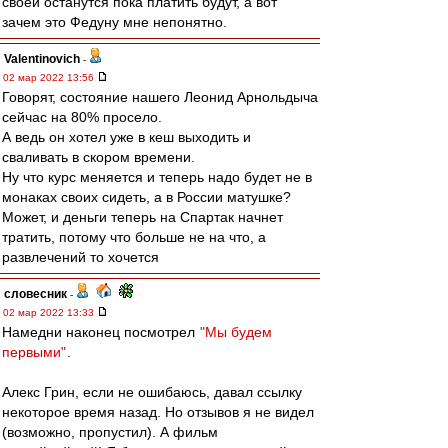
своей останутся пока платить будут, а вот
зачем это Федуну мне непонятно.
Valentinovich
-
02 мар 2022 13:56
Говорят, состояние нашего Леонид Арнольдыча
сейчас на 80% просело.
А ведь он хотел уже в кеш выходить и
сваливать в скором времени.
Ну что курс меняется и теперь надо будет не в
монаках своих сидеть, а в России матушке?
Может, и деньги теперь на Спартак начнет
тратить, потому что больше не на что, а
развлечений то хочется
словесник
-
02 мар 2022 13:33
Намедни наконец посмотрел
"Мы будем
первыми"
.
Алекс Грин, если не ошибаюсь, давал ссылку
некоторое время назад. Но отзывов я не видел
(возможно, пропустил). А фильм