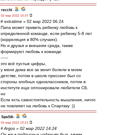
recchi
-
02 мар 2022 15:37
# extratime » 02 мар 2022 06:24
Папа может привить ребенку любовь к
определенной команде, если ребенку 5-8 лет
(корреляция в 80% случаях).
Но и друзья и внешняя среда, также
формируют любовь к команде.
-----
это всё пустые цифры,
у меня дома все за зенит болели в моем
детстве, потом в школе прессинг был со
стороны злобных одноклассников, потом в
институте еще оппонировали любители СБ.
но
Если есть самостоятельность мышления, ничто
не повлияет на любовь к Спартаку :))
SpaSib
-
02 мар 2022 15:21
# Argos » 02 мар 2022 14:24
Он же в подписных изданиях был, зачем