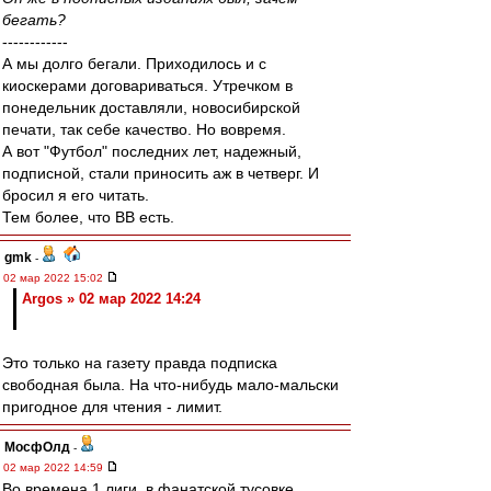
бегать?
------------
А мы долго бегали. Приходилось и с
киоскерами договариваться. Утречком в
понедельник доставляли, новосибирской
печати, так себе качество. Но вовремя.
А вот "Футбол" последних лет, надежный,
подписной, стали приносить аж в четверг. И
бросил я его читать.
Тем более, что ВВ есть.
gmk
-
02 мар 2022 15:02
Argos » 02 мар 2022 14:24
Это только на газету правда подписка
свободная была. На что-нибудь мало-мальски
пригодное для чтения - лимит.
МосфОлд
-
02 мар 2022 14:59
Во времена 1 лиги, в фанатской тусовке