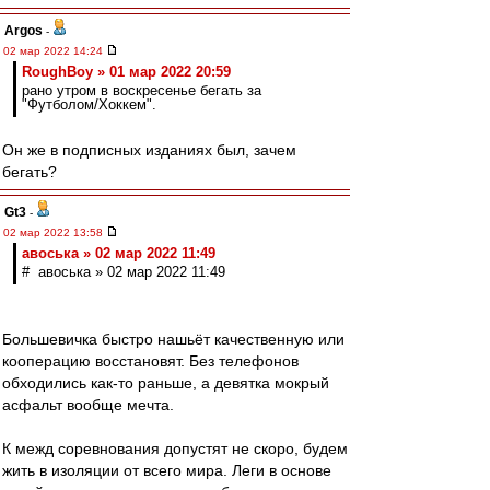
Argos
-
02 мар 2022 14:24
RoughBoy » 01 мар 2022 20:59
рано утром в воскресенье бегать за
"Футболом/Хоккем".
Он же в подписных изданиях был, зачем
бегать?
Gt3
-
02 мар 2022 13:58
авоська » 02 мар 2022 11:49
# авоська » 02 мар 2022 11:49
Большевичка быстро нашьёт качественную или
кооперацию восстановят. Без телефонов
обходились как-то раньше, а девятка мокрый
асфальт вообще мечта.
К межд соревнования допустят не скоро, будем
жить в изоляции от всего мира. Леги в основе