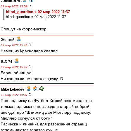
Алекс1975
-
02 мар 2022 15:59
blind_guardian » 02 мар 2022 11:37
blind_guardian » 02 мар 2022 11:37
Спишут на форс-мажор.
Жентяй
-
02 мар 2022 15:44
Немец из Краснодара свалил.
Б.Г.-74
-
02 мар 2022 15:42
Барин обнищал.
Ни капельки не пожалею,суку :D
Mike Lebedev
-
02 мар 2022 15:37
Про подписку на Футбол-Хоккей вспоминаются
только подписка о невыезде и старый добрый
анекдот про "Штирлиц дал Мюллеру подписку.
Мюллер согнулся от боли"
Расческа и линейка для разрезания страниц
вспоминаются гораздо лучше