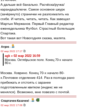
А дальше всё банально. Расчёска/ручка/
карандаш/ключи. Самое основное шкурк
(зачёркнуто) странички не разлохматить на
сгибе. И читать, читать, читать. Как завещал
Мартын Мержанов. Первый Главный редактор
еженедельника Футбол. Страстный болельщик
Спартака.
Вот такая вот Новогодняя сказка, малята.
Argos
-
02 мар 2022 17:17
agk » 02 мар 2022 16:59
Москва. Октябрьское поле. Конец 70-х начало
80-х.
Москва. Ховрино. Конец 70-х начало 80-
х.Почтовое отделение 414. Раз в полгода рано
прибежать и отстоять с заранее
подготовленным квитком (индекс же не
менялся). Возможно, мне повезло с почтой.
Спартачек-Казачек!
-
02 мар 2022 17:08