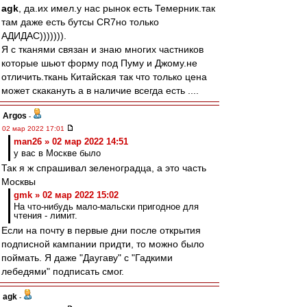
agk
, да.их имел.у нас рынок есть Темерник.так
там даже есть бутсы CR7но только
АДИДАС))))))).
Я с тканями связан и знаю многих частников
которые шьют форму под Пуму и Джому.не
отличить.ткань Китайская так что только цена
может скакануть а в наличие всегда есть ....
Argos
-
02 мар 2022 17:01
man26 » 02 мар 2022 14:51
у вас в Москве было
Так я ж спрашивал зеленоградца, а это часть
Москвы
gmk » 02 мар 2022 15:02
На что-нибудь мало-мальски пригодное для
чтения - лимит.
Если на почту в первые дни после открытия
подписной кампании придти, то можно было
поймать. Я даже "Даугаву" с "Гадкими
лебедями" подписать смог.
agk
-