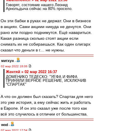
Говорят, состояние нашего Леонид
Арнольдыча сейчас на 80% просело.
Он эти бабки в руках не держат. Они в бизнесе
в акциях. Сами акциии никуда не денутся. Они
рано или поздно поднимутся. Ещё навариться.
Какая разница сколько стоят акции если
снимать их не собираешься. Как один олигарх
сказал что деньги в г.... не нужны.
митхун
-
02 мар 2022 18:06
Жентяй » 02 мар 2022 16:37
ДОМЕНИКО ТЕДЕСКО: "УЕФА И ФИФА
ПРИНЯЛИ ВЕРНОЕ РЕШЕНИЕ, ИСКЛЮЧИВ
"СПАРТАК"
А что он должен был сказать? Спартак для него
это уже история, а ему сейчас жить и работать
в Европе. И он это сказал уже после того как
всё это случилось в отличии от большинства.
wod
-
02 мар 2022 17:54