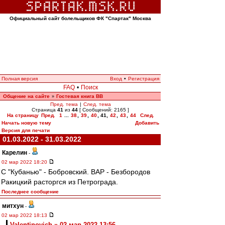
Официальный сайт болельщиков ФК "Спартак" Москва
Полная версия
Вход
•
Регистрация
FAQ
•
Поиск
Общение на сайте
Гостевая книга ВВ
»
Пред. тема
|
След. тема
Страница
41
из
44
[ Сообщений: 2165 ]
На страницу
Пред.
1
...
38
,
39
,
40
,
41
,
42
,
43
,
44
След.
Начать новую тему
Добавить
Версия для печати
01.03.2022 - 31.03.2022
Карелин
-
02 мар 2022 18:20
С "Кубанью" - Бобровский. ВАР - Безбородов
Ракицкий расторгся из Петрограда.
Последнее сообщение
митхун
-
02 мар 2022 18:13
Valentinovich » 02 мар 2022 13:56