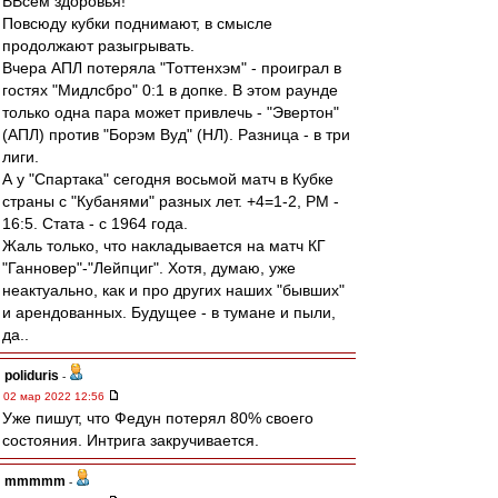
ВВсем здоровья!
Повсюду кубки поднимают, в смысле
продолжают разыгрывать.
Вчера АПЛ потеряла "Тоттенхэм" - проиграл в
гостях "Мидлсбро" 0:1 в допке. В этом раунде
только одна пара может привлечь - "Эвертон"
(АПЛ) против "Борэм Вуд" (НЛ). Разница - в три
лиги.
А у "Спартака" сегодня восьмой матч в Кубке
страны с "Кубанями" разных лет. +4=1-2, РМ -
16:5. Стата - с 1964 года.
Жаль только, что накладывается на матч КГ
"Ганновер"-"Лейпциг". Хотя, думаю, уже
неактуально, как и про других наших "бывших"
и арендованных. Будущее - в тумане и пыли,
да..
poliduris
-
02 мар 2022 12:56
Уже пишут, что Федун потерял 80% своего
состояния. Интрига закручивается.
mmmmm
-