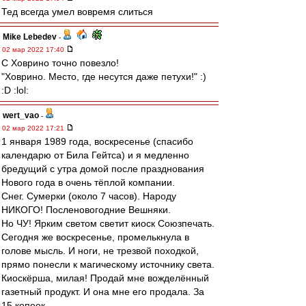
Тед всегда умел вовремя слиться
Mike Lebedev
-
02 мар 2022 17:40
С Ховрино точно повезло!
"Ховрино. Место, где несутся даже петухи!" :)
:D :lol:
wert_vao
-
02 мар 2022 17:21
1 января 1989 года, воскресенье (спасибо
календарю от Била Гейтса) и я медленно
бредущий с утра домой после празднования
Нового года в очень тёплой компании.
Снег. Сумерки (около 7 часов). Народу
НИКОГО! Посленовогодние Вешняки.
Но ЧУ! Ярким светом светит киоск Союзпечать.
Сегодня же воскресенье, промелькнула в
голове мысль. И ноги, не трезвой походкой,
прямо понесли к магическому источнику света.
Киоскёрша, милая! Продай мне вожделённый
газетный продукт. И она мне его продала. За
15 копеек.