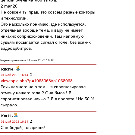
цепкий очень на мой взгляд.
2 man26
Не совсем ты прав, это совсем разные конторы
и технологии.
Это насколько понимаю, где используется,
отдельная вообще тема, к вару не имеет
никаких соприкосновений. Там напрямую
судьям посылается сигнал о голе, без всяких
видеоарбитров.
Редактировалось 01 май 2022 16:18
Ritchie
-
01 май 2022 16:14
viewtopic.php?p=1068068#p1068068
Речь немного не о том... я спрогнозировал
отмену нашего гола ? Она была ! Я
спрогнозировал ничью ? Я в пролете ! Но 50 %
сыграло.
Kot11
-
01 май 2022 16:14
С победой, товарищи!