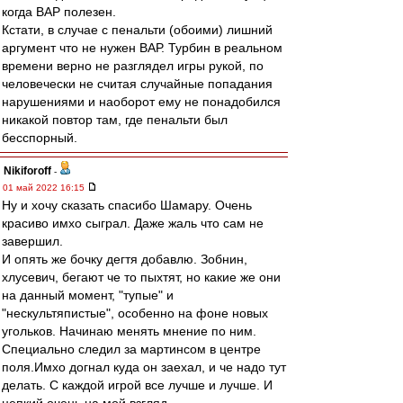
когда ВАР полезен.
Кстати, в случае с пенальти (обоими) лишний
аргумент что не нужен ВАР. Турбин в реальном
времени верно не разглядел игры рукой, по
человечески не считая случайные попадания
нарушениями и наоборот ему не понадобился
никакой повтор там, где пенальти был
бесспорный.
Nikiforoff
-
01 май 2022 16:15
Ну и хочу сказать спасибо Шамару. Очень
красиво имхо сыграл. Даже жаль что сам не
завершил.
И опять же бочку дегтя добавлю. Зобнин,
хлусевич, бегают че то пыхтят, но какие же они
на данный момент, "тупые" и
"нескультяпистые", особенно на фоне новых
угольков. Начинаю менять мнение по ним.
Специально следил за мартинсом в центре
поля.Имхо догнал куда он заехал, и че надо тут
делать. С каждой игрой все лучше и лучше. И