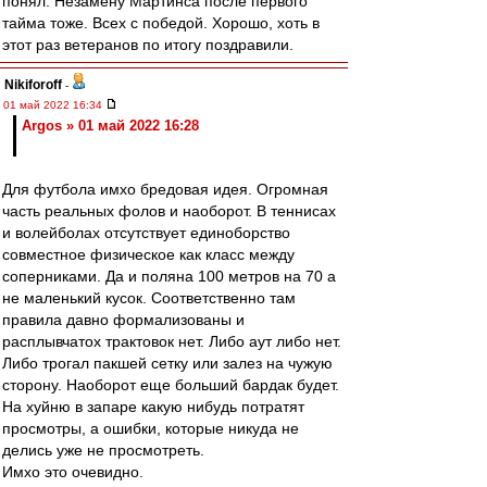
понял. Незамену Мартинса после первого
тайма тоже. Всех с победой. Хорошо, хоть в
этот раз ветеранов по итогу поздравили.
Nikiforoff
-
01 май 2022 16:34
Argos » 01 май 2022 16:28
Для футбола имхо бредовая идея. Огромная
часть реальных фолов и наоборот. В теннисах
и волейболах отсутствует единоборство
совместное физическое как класс между
соперниками. Да и поляна 100 метров на 70 а
не маленький кусок. Соответственно там
правила давно формализованы и
расплывчатох трактовок нет. Либо аут либо нет.
Либо трогал пакшей сетку или залез на чужую
сторону. Наоборот еще больший бардак будет.
На хуйню в запаре какую нибудь потратят
просмотры, а ошибки, которые никуда не
делись уже не просмотреть.
Имхо это очевидно.