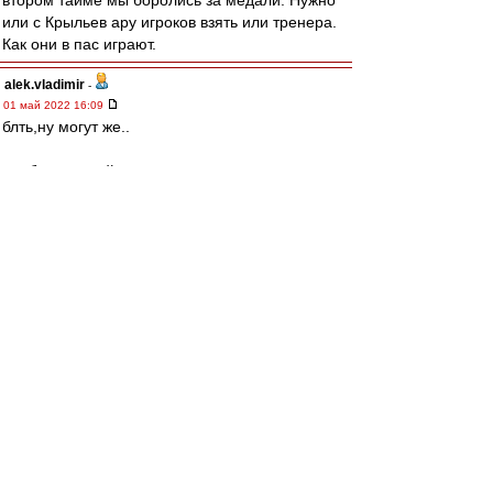
втором тайме мы боролись за медали. Нужно
или с Крыльев ару игроков взять или тренера.
Как они в пас играют.
alek.vladimir
-
01 май 2022 16:09
блть,ну могут же..
где бы еще найти такого тренера при котором
они будут могеть чаще,чем один раз через
десять)
man26
Лёша,категоричное НЕТ
такие пидар со свистком обязан сразу
засчитывать
без телевизора
МосфОлд
-
01 май 2022 16:09
man26 » 01 май 2022 16:04
Кстати, лишний аргумент за ВАР.