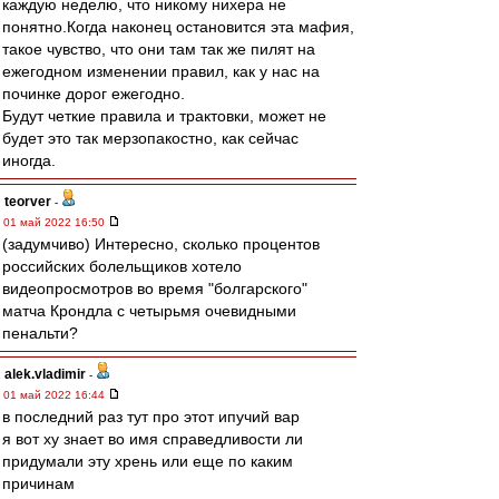
каждую неделю, что никому нихера не
понятно.Когда наконец остановится эта мафия,
такое чувство, что они там так же пилят на
ежегодном изменении правил, как у нас на
починке дорог ежегодно.
Будут четкие правила и трактовки, может не
будет это так мерзопакостно, как сейчас
иногда.
teorver
-
01 май 2022 16:50
(задумчиво) Интересно, сколько процентов
российских болельщиков хотело
видеопросмотров во время "болгарского"
матча Крондла с четырьмя очевидными
пенальти?
alek.vladimir
-
01 май 2022 16:44
в последний раз тут про этот ипучий вар
я вот ху знает во имя справедливости ли
придумали эту хрень или еще по каким
причинам