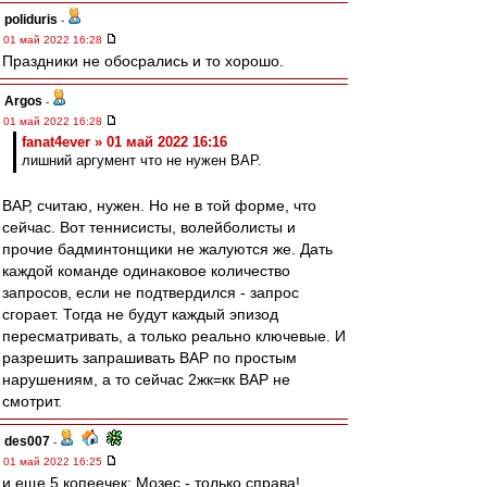
poliduris
-
01 май 2022 16:28
Праздники не обосрались и то хорошо.
Argos
-
01 май 2022 16:28
fanat4ever » 01 май 2022 16:16
лишний аргумент что не нужен ВАР.
ВАР, считаю, нужен. Но не в той форме, что
сейчас. Вот теннисисты, волейболисты и
прочие бадминтонщики не жалуются же. Дать
каждой команде одинаковое количество
запросов, если не подтвердился - запрос
сгорает. Тогда не будут каждый эпизод
пересматривать, а только реально ключевые. И
разрешить запрашивать ВАР по простым
нарушениям, а то сейчас 2жк=кк ВАР не
смотрит.
des007
-
01 май 2022 16:25
и еще 5 копеечек: Мозес - только справа!