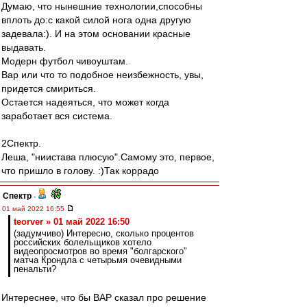
Думаю, что нынешние технологии,способны
вплоть до:с какой силой нога одна другую
задевала:). И на этом основании красные
выдавать.
Модерн футбол чивоуштам.
Вар или что то подобное неизбежность, увы,
придется смириться.
Остается надеяться, что может когда
заработает вся система.
2Спектр.
Леша, "ниистава плюсую".Самому это, первое,
что пришло в голову. :)Так коррадо
Спектр
-
01 май 2022 16:55
teorver » 01 май 2022 16:50
(задумчиво) Интересно, сколько процентов
российских болельщиков хотело
видеопросмотров во время "болгарского"
матча Крондла с четырьмя очевидными
пенальти?
Интереснее, что бы ВАР сказал про решение