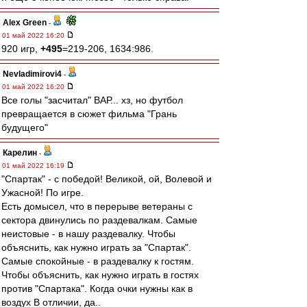
Alex Green
-
01 май 2022 16:20
920 игр,
+495
=219-206, 1634:986.
Nevladimirovi4
-
01 май 2022 16:20
Все голы "засчитал" ВАР... хз, но футбол
превращается в сюжет фильма "Грань
будущего"
Карелин
-
01 май 2022 16:19
"Спартак" - с победой! Великой, ой, Волевой и
Ужасной! По игре.
Есть домысел, что в перерыве ветераны с
сектора двинулись по раздевалкам. Самые
неистовые - в нашу раздевалку. Чтобы
объяснить, как нужно играть за "Спартак".
Самые спокойные - в раздевалку к гостям.
Чтобы объяснить, как нужно играть в гостях
против "Спартака". Когда очки нужны как в
воздух В отличии, да..