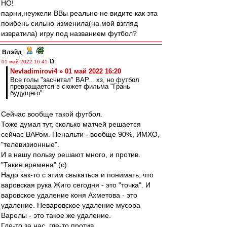
НО!
парни,неужели ВВы реально не видите как эта
поибень сильно изменила(на мой взгляд
извратила) игру под названием футбол?
Влэйд
-
01 май 2022 16:41
Nevladimirovi4 » 01 май 2022 16:20
Все голы "засчитал" ВАР... хз, но футбол
превращается в сюжет фильма "Грань
будущего"
Сейчас вообще такой футбол.
Тоже думал тут, сколько матчей решается
сейчас ВАРом. Пенальти - вообще 90%, ИМХО,
"телевизионные".
И в нашу пользу решают много, и против.
"Такие времена" (с)
Надо как-то с этим свыкаться и понимать, что
варовская рука Жиго сегодня - это "точка". И
варовское удаление коня Ахметова - это
удаление. Неваровское удаление мусора
Варелы - это такое же удаление.
Где-то за нас, где-то против.