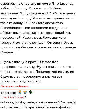
еврокубки, в Спартаке шумел в Лиге Европы,
забивая Лестеру. Или вот ты - Зобнин,
выигрывал РПЛ, доходил до 1/4 ЧМ, все ценят
за трудолюбие итд. И потом ты видишь, как в
твою команду - с и без того абсолютно
безамбициозными хозяевами внедряются
абсолютные пассажиры, которые ошиблись
профессией. Рассказовы, Ломовицкие, а
теперь и вот это позорище - Хлусевич. Это ж
просто стыдоба иметь такого игрока в команде
Спартак.
и где мотивацию брать? Оставаться
профессионалом итд. Ну так они и остаются,
что-то там пытаются. Понимая, что их усилия
будут всегда перечеркнуты такими вот
позорными Хлусевичами.
Последнее сообщение
словесник
-
01 май 2022 17:10
-- Геннадий Андреич, а вы разве за "Спартак"?
-- Приехал посмотреть на красивый футбол.