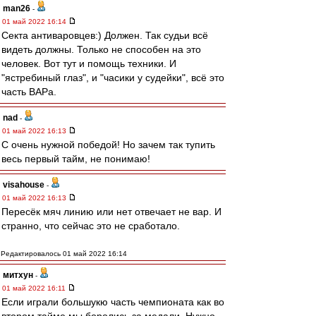
man26
-
01 май 2022 16:14
Секта антиваровцев:) Должен. Так судьи всё
видеть должны. Только не способен на это
человек. Вот тут и помощь техники. И
"ястребиный глаз", и "часики у судейки", всё это
часть ВАРа.
nad
-
01 май 2022 16:13
С очень нужной победой! Но зачем так тупить
весь первый тайм, не понимаю!
visahouse
-
01 май 2022 16:13
Пересёк мяч линию или нет отвечает не вар. И
странно, что сейчас это не сработало.
Редактировалось 01 май 2022 16:14
митхун
-
01 май 2022 16:11
Если играли большукю часть чемпионата как во