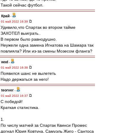
Такой сейчас футбол.
Край
-
01 май 2022 16:39
Удивило,что Спартак во втором тайме
ЗАХОТЕЛ выиграть..
В первом было равнодушно.
Неужели одна замена Игнатова на Шамара так
повлияла? Или из-за смены Мозесом фланга?
wod
-
01 май 2022 16:38
Появился шанс не вылететь
Надо держаться за него!
teorver
-
01 май 2022 16:37
С победой!
Краткая статистика.
1.
По числу матчей за Спартак Квинси Промес
догнал Юрия Ковтуна, Самуэль Жиго - Сантоса