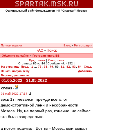
Официальный сайт болельщиков ФК "Спартак" Москва
Полная версия
Вход
•
Регистрация
FAQ
•
Поиск
Общение на сайте
Гостевая книга ВВ
»
Пред. тема
|
След. тема
Страница
80
из
84
[ Сообщений: 4152 ]
На страницу
Пред.
1
...
77
,
78
,
79
,
80
,
81
,
82
,
83
,
84
След.
Начать новую тему
Добавить
Версия для печати
01.05.2022 - 31.05.2022
chelas
-
01 май 2022 17:14
весь 1т плевался, прежде всего, от
демонстративной лени и несобранности
Мозеса. Ну, не первый раз, конечно, но сейчас
это было запредельно.
а потом подумал. Вот ты - Мозес, выигрывал