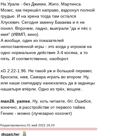
На Урале - без Джикии, Жиго, Мартинса.
Мозес, как перешёл направо, вздохнул полной
грудью. И на хрена тогда там остался
Хлусевич. Сегодня замену Бакаева и я не
понял. Впрочем, ладно, выиграли "да и пёс с
имя" (ИВМП, кино).
А вообще, один из показателей
непоставленной игры - это когда у игроков на
одно нормальное действие 3-4 косяка, а то
пять. И соответственно, наоборот.
xG 2.22-1.96. Не такой уж и большой перевес.
Бросила, нмв, Самара играть во втором. Ну,
или наши скипидару нанюхались да в задницы
нашатыря втёрли. Одно из трёх, вощем..
man26
,
yamse
, Ну, хоть читаете, бгг..Ошибся,
конечно, в расстройстве от первого тайма.
Гению - можно (лучезарно хохочет)
Редактировалось 01 май 2022 16:23
dispatcher
-