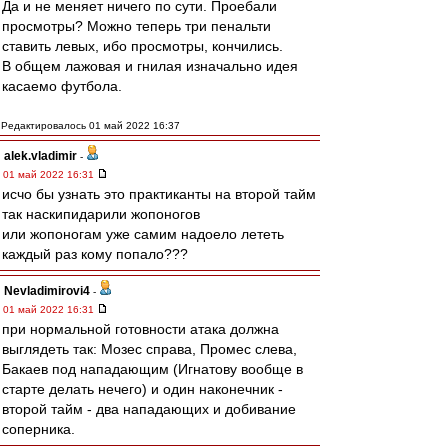
Да и не меняет ничего по сути. Проебали
просмотры? Можно теперь три пенальти
ставить левых, ибо просмотры, кончились.
В общем лажовая и гнилая изначально идея
касаемо футбола.
Редактировалось 01 май 2022 16:37
alek.vladimir
-
01 май 2022 16:31
исчо бы узнать это практиканты на второй тайм
так наскипидарили жопоногов
или жопоногам уже самим надоело лететь
каждый раз кому попало???
Nevladimirovi4
-
01 май 2022 16:31
при нормальной готовности атака должна
выглядеть так: Мозес справа, Промес слева,
Бакаев под нападающим (Игнатову вообще в
старте делать нечего) и один наконечник -
второй тайм - два нападающих и добивание
соперника.