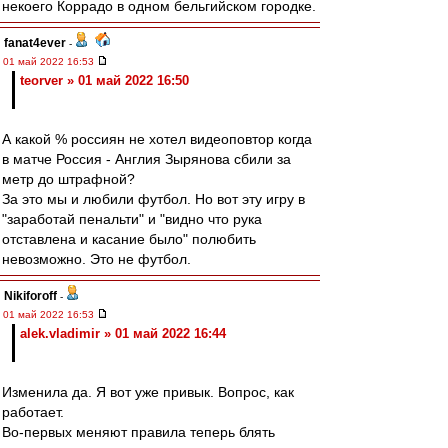
некоего Коррадо в одном бельгийском городке.
fanat4ever
-
01 май 2022 16:53
teorver » 01 май 2022 16:50
А какой % россиян не хотел видеоповтор когда
в матче Россия - Англия Зырянова сбили за
метр до штрафной?
За это мы и любили футбол. Но вот эту игру в
"заработай пенальти" и "видно что рука
отставлена и касание было" полюбить
невозможно. Это не футбол.
Nikiforoff
-
01 май 2022 16:53
alek.vladimir » 01 май 2022 16:44
Изменила да. Я вот уже привык. Вопрос, как
работает.
Во-первых меняют правила теперь блять