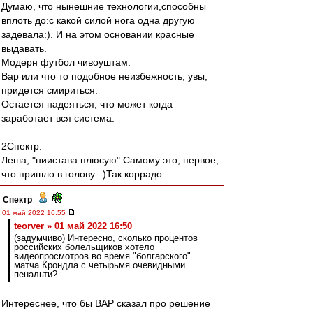
Думаю, что нынешние технологии,способны
вплоть до:с какой силой нога одна другую
задевала:). И на этом основании красные
выдавать.
Модерн футбол чивоуштам.
Вар или что то подобное неизбежность, увы,
придется смириться.
Остается надеяться, что может когда
заработает вся система.
2Спектр.
Леша, "ниистава плюсую".Самому это, первое,
что пришло в голову. :)Так коррадо
Спектр
-
01 май 2022 16:55
teorver » 01 май 2022 16:50
(задумчиво) Интересно, сколько процентов
российских болельщиков хотело
видеопросмотров во время "болгарского"
матча Крондла с четырьмя очевидными
пенальти?
Интереснее, что бы ВАР сказал про решение