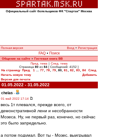
Официальный сайт болельщиков ФК "Спартак" Москва
Полная версия
Вход
•
Регистрация
FAQ
•
Поиск
Общение на сайте
Гостевая книга ВВ
»
Пред. тема
|
След. тема
Страница
80
из
84
[ Сообщений: 4152 ]
На страницу
Пред.
1
...
77
,
78
,
79
,
80
,
81
,
82
,
83
,
84
След.
Начать новую тему
Добавить
Версия для печати
01.05.2022 - 31.05.2022
chelas
-
01 май 2022 17:14
весь 1т плевался, прежде всего, от
демонстративной лени и несобранности
Мозеса. Ну, не первый раз, конечно, но сейчас
это было запредельно.
а потом подумал. Вот ты - Мозес, выигрывал