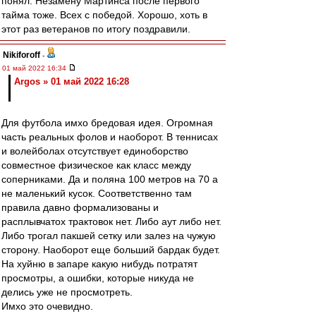
понял. Незамену Мартинса после первого
тайма тоже. Всех с победой. Хорошо, хоть в
этот раз ветеранов по итогу поздравили.
Nikiforoff
-
01 май 2022 16:34
Argos » 01 май 2022 16:28
Для футбола имхо бредовая идея. Огромная
часть реальных фолов и наоборот. В теннисах
и волейболах отсутствует единоборство
совместное физическое как класс между
соперниками. Да и поляна 100 метров на 70 а
не маленький кусок. Соответственно там
правила давно формализованы и
расплывчатох трактовок нет. Либо аут либо нет.
Либо трогал пакшей сетку или залез на чужую
сторону. Наоборот еще больший бардак будет.
На хуйню в запаре какую нибудь потратят
просмотры, а ошибки, которые никуда не
делись уже не просмотреть.
Имхо это очевидно.