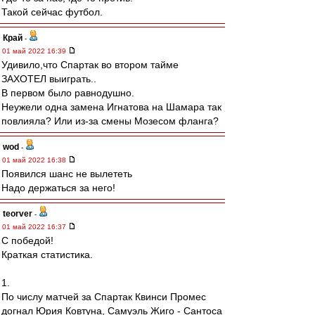
Такой сейчас футбол.
Край
-
01 май 2022 16:39
Удивило,что Спартак во втором тайме
ЗАХОТЕЛ выиграть..
В первом было равнодушно.
Неужели одна замена Игнатова на Шамара так
повлияла? Или из-за смены Мозесом фланга?
wod
-
01 май 2022 16:38
Появился шанс не вылететь
Надо держаться за него!
teorver
-
01 май 2022 16:37
С победой!
Краткая статистика.
1.
По числу матчей за Спартак Квинси Промес
догнал Юрия Ковтуна, Самуэль Жиго - Сантоса