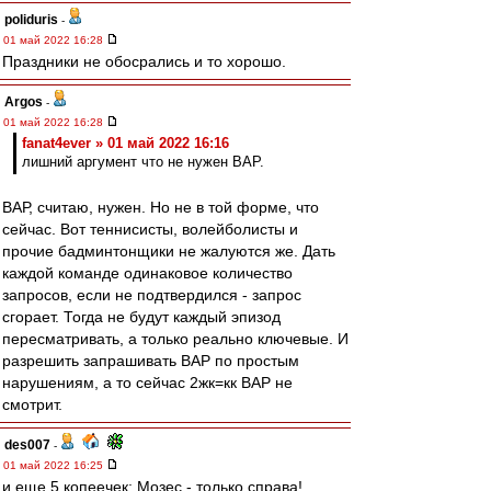
poliduris
-
01 май 2022 16:28
Праздники не обосрались и то хорошо.
Argos
-
01 май 2022 16:28
fanat4ever » 01 май 2022 16:16
лишний аргумент что не нужен ВАР.
ВАР, считаю, нужен. Но не в той форме, что
сейчас. Вот теннисисты, волейболисты и
прочие бадминтонщики не жалуются же. Дать
каждой команде одинаковое количество
запросов, если не подтвердился - запрос
сгорает. Тогда не будут каждый эпизод
пересматривать, а только реально ключевые. И
разрешить запрашивать ВАР по простым
нарушениям, а то сейчас 2жк=кк ВАР не
смотрит.
des007
-
01 май 2022 16:25
и еще 5 копеечек: Мозес - только справа!