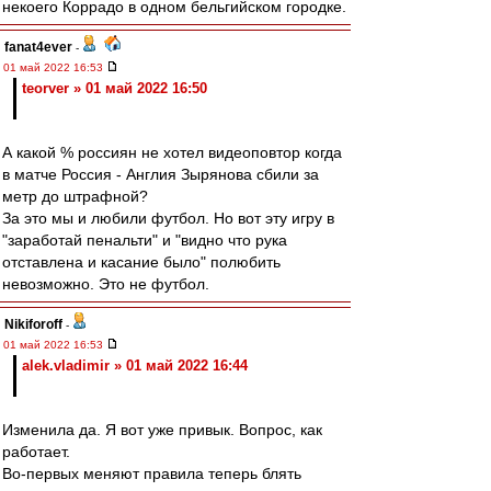
некоего Коррадо в одном бельгийском городке.
fanat4ever
-
01 май 2022 16:53
teorver » 01 май 2022 16:50
А какой % россиян не хотел видеоповтор когда
в матче Россия - Англия Зырянова сбили за
метр до штрафной?
За это мы и любили футбол. Но вот эту игру в
"заработай пенальти" и "видно что рука
отставлена и касание было" полюбить
невозможно. Это не футбол.
Nikiforoff
-
01 май 2022 16:53
alek.vladimir » 01 май 2022 16:44
Изменила да. Я вот уже привык. Вопрос, как
работает.
Во-первых меняют правила теперь блять