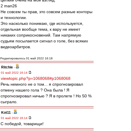
цепкий очень на мой взгляд.
2 man26
Не совсем ты прав, это совсем разные конторы
и технологии.
Это насколько понимаю, где используется,
отдельная вообще тема, к вару не имеет
никаких соприкосновений. Там напрямую
судьям посылается сигнал о голе, без всяких
видеоарбитров.
Редактировалось 01 май 2022 16:18
Ritchie
-
01 май 2022 16:14
viewtopic.php?p=1068068#p1068068
Речь немного не о том... я спрогнозировал
отмену нашего гола ? Она была ! Я
спрогнозировал ничью ? Я в пролете ! Но 50 %
сыграло.
Kot11
-
01 май 2022 16:14
С победой, товарищи!