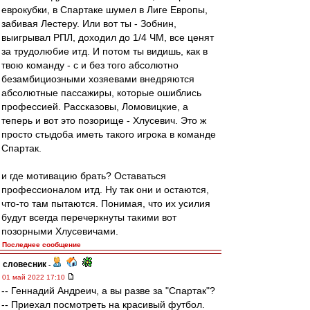
еврокубки, в Спартаке шумел в Лиге Европы,
забивая Лестеру. Или вот ты - Зобнин,
выигрывал РПЛ, доходил до 1/4 ЧМ, все ценят
за трудолюбие итд. И потом ты видишь, как в
твою команду - с и без того абсолютно
безамбициозными хозяевами внедряются
абсолютные пассажиры, которые ошиблись
профессией. Рассказовы, Ломовицкие, а
теперь и вот это позорище - Хлусевич. Это ж
просто стыдоба иметь такого игрока в команде
Спартак.
и где мотивацию брать? Оставаться
профессионалом итд. Ну так они и остаются,
что-то там пытаются. Понимая, что их усилия
будут всегда перечеркнуты такими вот
позорными Хлусевичами.
Последнее сообщение
словесник
-
01 май 2022 17:10
-- Геннадий Андреич, а вы разве за "Спартак"?
-- Приехал посмотреть на красивый футбол.