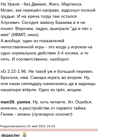
На Урале - без Джикии, Жиго, Мартинса.
Мозес, как перешёл направо, вздохнул полной
грудью. И на хрена тогда там остался
Хлусевич. Сегодня замену Бакаева и я не
понял. Впрочем, ладно, выиграли "да и пёс с
имя" (ИВМП, кино).
А вообще, один из показателей
непоставленной игры - это когда у игроков на
одно нормальное действие 3-4 косяка, а то
пять. И соответственно, наоборот.
xG 2.22-1.96. Не такой уж и большой перевес.
Бросила, нмв, Самара играть во втором. Ну,
или наши скипидару нанюхались да в задницы
нашатыря втёрли. Одно из трёх, вощем..
man26
,
yamse
, Ну, хоть читаете, бгг..Ошибся,
конечно, в расстройстве от первого тайма.
Гению - можно (лучезарно хохочет)
Редактировалось 01 май 2022 16:23
dispatcher
-