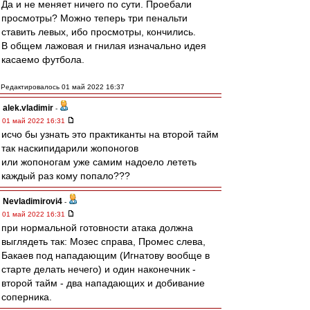
Да и не меняет ничего по сути. Проебали
просмотры? Можно теперь три пенальти
ставить левых, ибо просмотры, кончились.
В общем лажовая и гнилая изначально идея
касаемо футбола.
Редактировалось 01 май 2022 16:37
alek.vladimir
-
01 май 2022 16:31
исчо бы узнать это практиканты на второй тайм
так наскипидарили жопоногов
или жопоногам уже самим надоело лететь
каждый раз кому попало???
Nevladimirovi4
-
01 май 2022 16:31
при нормальной готовности атака должна
выглядеть так: Мозес справа, Промес слева,
Бакаев под нападающим (Игнатову вообще в
старте делать нечего) и один наконечник -
второй тайм - два нападающих и добивание
соперника.