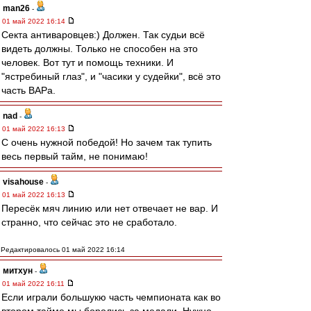
man26
-
01 май 2022 16:14
Секта антиваровцев:) Должен. Так судьи всё
видеть должны. Только не способен на это
человек. Вот тут и помощь техники. И
"ястребиный глаз", и "часики у судейки", всё это
часть ВАРа.
nad
-
01 май 2022 16:13
С очень нужной победой! Но зачем так тупить
весь первый тайм, не понимаю!
visahouse
-
01 май 2022 16:13
Пересёк мяч линию или нет отвечает не вар. И
странно, что сейчас это не сработало.
Редактировалось 01 май 2022 16:14
митхун
-
01 май 2022 16:11
Если играли большукю часть чемпионата как во