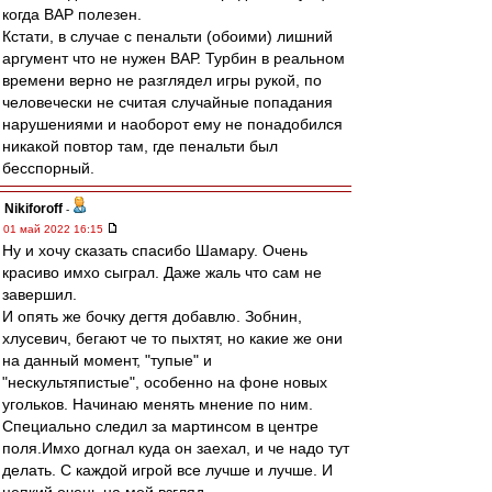
когда ВАР полезен.
Кстати, в случае с пенальти (обоими) лишний
аргумент что не нужен ВАР. Турбин в реальном
времени верно не разглядел игры рукой, по
человечески не считая случайные попадания
нарушениями и наоборот ему не понадобился
никакой повтор там, где пенальти был
бесспорный.
Nikiforoff
-
01 май 2022 16:15
Ну и хочу сказать спасибо Шамару. Очень
красиво имхо сыграл. Даже жаль что сам не
завершил.
И опять же бочку дегтя добавлю. Зобнин,
хлусевич, бегают че то пыхтят, но какие же они
на данный момент, "тупые" и
"нескультяпистые", особенно на фоне новых
угольков. Начинаю менять мнение по ним.
Специально следил за мартинсом в центре
поля.Имхо догнал куда он заехал, и че надо тут
делать. С каждой игрой все лучше и лучше. И