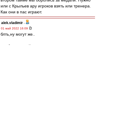
втором тайме мы боролись за медали. Нужно
или с Крыльев ару игроков взять или тренера.
Как они в пас играют.
alek.vladimir
-
01 май 2022 16:09
блть,ну могут же..
где бы еще найти такого тренера при котором
они будут могеть чаще,чем один раз через
десять)
man26
Лёша,категоричное НЕТ
такие пидар со свистком обязан сразу
засчитывать
без телевизора
МосфОлд
-
01 май 2022 16:09
man26 » 01 май 2022 16:04
Кстати, лишний аргумент за ВАР.