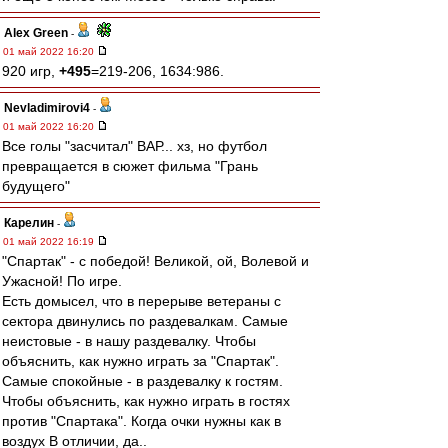
Alex Green
-
01 май 2022 16:20
920 игр,
+495
=219-206, 1634:986.
Nevladimirovi4
-
01 май 2022 16:20
Все голы "засчитал" ВАР... хз, но футбол
превращается в сюжет фильма "Грань
будущего"
Карелин
-
01 май 2022 16:19
"Спартак" - с победой! Великой, ой, Волевой и
Ужасной! По игре.
Есть домысел, что в перерыве ветераны с
сектора двинулись по раздевалкам. Самые
неистовые - в нашу раздевалку. Чтобы
объяснить, как нужно играть за "Спартак".
Самые спокойные - в раздевалку к гостям.
Чтобы объяснить, как нужно играть в гостях
против "Спартака". Когда очки нужны как в
воздух В отличии, да..