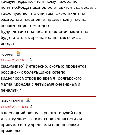
каждую неделю, что никому нихера не
понятно.Когда наконец остановится эта мафия,
такое чувство, что они там так же пилят на
ежегодном изменении правил, как у нас на
починке дорог ежегодно.
Будут четкие правила и трактовки, может не
будет это так мерзопакостно, как сейчас
иногда.
teorver
-
01 май 2022 16:50
(задумчиво) Интересно, сколько процентов
российских болельщиков хотело
видеопросмотров во время "болгарского"
матча Крондла с четырьмя очевидными
пенальти?
alek.vladimir
-
01 май 2022 16:44
в последний раз тут про этот ипучий вар
я вот ху знает во имя справедливости ли
придумали эту хрень или еще по каким
причинам