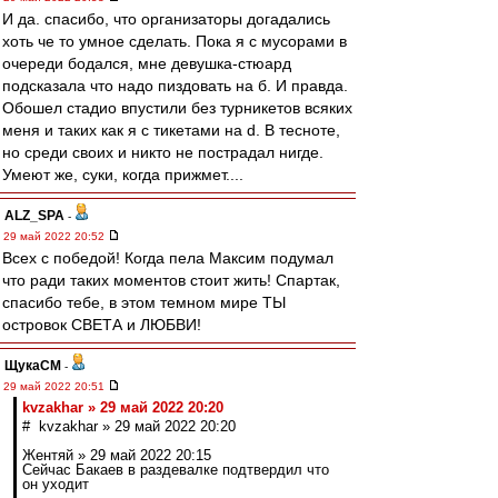
И да. спасибо, что организаторы догадались
хоть че то умное сделать. Пока я с мусорами в
очереди бодался, мне девушка-стюард
подсказала что надо пиздовать на б. И правда.
Обошел стадио впустили без турникетов всяких
меня и таких как я с тикетами на d. В тесноте,
но среди своих и никто не пострадал нигде.
Умеют же, суки, когда прижмет....
ALZ_SPA
-
29 май 2022 20:52
Всех с победой! Когда пела Максим подумал
что ради таких моментов стоит жить! Спартак,
спасибо тебе, в этом темном мире ТЫ
островок СВЕТА и ЛЮБВИ!
ЩукаСМ
-
29 май 2022 20:51
kvzakhar » 29 май 2022 20:20
# kvzakhar » 29 май 2022 20:20
Жентяй » 29 май 2022 20:15
Сейчас Бакаев в раздевалке подтвердил что
он уходит