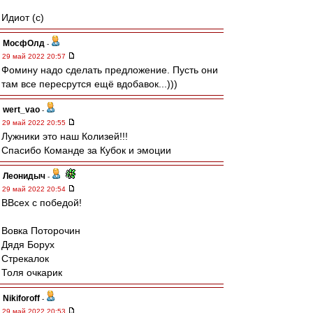
Идиот (с)
МосфОлд
-
29 май 2022 20:57
Фомину надо сделать предложение. Пусть они
там все пересрутся ещё вдобавок...)))
wert_vao
-
29 май 2022 20:55
Лужники это наш Колизей!!!
Спасибо Команде за Кубок и эмоции
Леонидыч
-
29 май 2022 20:54
ВВсех с победой!
Вовка Поторочин
Дядя Борух
Стрекалок
Толя очкарик
Nikiforoff
-
29 май 2022 20:53