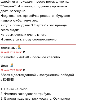
шарфики и приехали просто потому, что на
"Спартак". И потому, что динаму проклятую
драть завещено!
Надеюсь там, где сейчас решается будущее
нашего клуба, учтут это.
Учтут и поймут, что "Спартак" - это прежде
всего люди!
Которых очень и очень много.
И отнесутся к этому соответственно!
dallas1987
-
29 май 2022 20:50
to raladan и 4uBaK - большое спасибо
Йося
-
29 май 2022 20:50
ВВсех с долгожданной и заслуженной победой
в КУБКЕ!
1. Пенки не было
2. Фомина заколдовали трибуны
3. Ваноли надо все-таки уезжать, Осинькина
ставить