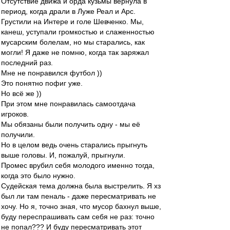
Отсутствие движа и орда кузьмы вернула в
период, когда драли в Луже Реал и Арс.
Грустили на Интере и голе Шевченко. Мы,
канеш, уступали громкостью и слаженностью
мусарским болелам, но мы старались, как
могли! Я даже не помню, когда так заряжал
последний раз.
Мне не понравился футбол ))
Это понятно пофиг уже.
Но всё же ))
При этом мне понравилась самоотдача
игроков.
Мы обязаны были получить одну - мы её
получили.
Но в целом ведь очень старались прыгнуть
выше головы. И, пожалуй, прыгнули.
Промес врубил себя молодого именно тогда,
когда это было нужно.
Судейская тема должна была выстрелить. Я хз
был ли там пеналь - даже пересматривать не
хочу. Но я, точно зная, что мусор бахнул выше,
буду переспрашивать сам себя не раз: точно
не попал??? И буду пересматривать этот