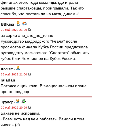
финалах этого года команды, где играли
бывшие спартаковцы, проигрывали. Так что
спасибо, что поставили на матч, динамы!
BBKing
-
29 май 2022 21:00
из серии #но_это_не_точно
Руководство мадридского "Реала" после
просмотра финала Кубка России предложила
руководству московского "Спартака" обменять
кубок Лиги Чемпионов на Кубок России…
irod sm
-
29 май 2022 21:00
raladan
Потрясающий клип. В эмоциональном плане
просто шедевр.
Трувор
-
29 май 2022 20:59
Бакаев не исправим.
«Всем есть над чем работать, Ваноли в том
числе» (с)