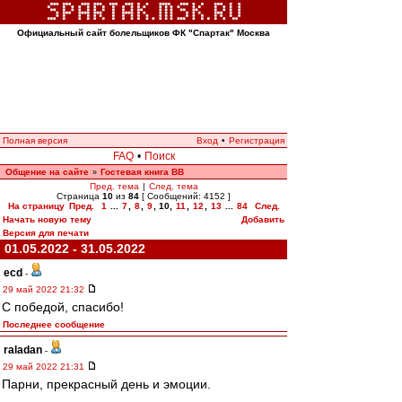
Официальный сайт болельщиков ФК "Спартак" Москва
Полная версия
Вход
•
Регистрация
FAQ
•
Поиск
Общение на сайте
Гостевая книга ВВ
»
Пред. тема
|
След. тема
Страница
10
из
84
[ Сообщений: 4152 ]
На страницу
Пред.
1
...
7
,
8
,
9
,
10
,
11
,
12
,
13
...
84
След.
Начать новую тему
Добавить
Версия для печати
01.05.2022 - 31.05.2022
ecd
-
29 май 2022 21:32
С победой, спасибо!
Последнее сообщение
raladan
-
29 май 2022 21:31
Парни, прекрасный день и эмоции.