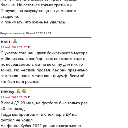
больше. Но остаться только третьими.
Получив, на закуску леща на домашнем
стадионе.
И понимать, что жизнь не удалась.
Редактировалось 29 май 2022 21:31
Kot11
-
29 май 2022 21:27
С учётом того наш движ бойкотирует,а мусора
мобилизовали вообще всех кто может ходить,
их посещаемость матча века, ну для них то
точно, это жёсткий провал. Как они правильно
заметили, наша мечта ваш триумф. Всем кб
кто был на д респект.
BBKing
-
29 май 2022 21:25
В свой ДР, 29 мая, на футболе был только раз,
40 лет назад.
Тогда мы проиграли, и с тех пор в ДР на
футбол не ходил.
На финал Кубка-2022 решил отказаться от