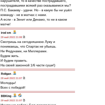
нарушителя, то в качестве пострадавшего,
пострадавшими всякий раз оказываемся мы?
П.С. Бакаеву - удачи. Но - в какую бы ни ушёл
команду - не в матчах с нами.
А если - в Зенит или Динамо, то ни в каком
матче!
irod sm
-
29 май 2022 21:08
Смотришь на сегодняшнюю Лужу и
понимаешь, что Спартак не убьешь.
Ни Федунами, ни Миллерами.
Будем жить.
И будем править.
На своей законной 1/6 части суши!)
Roligan
-
29 май 2022 21:07
Молодцы!
Всех с победой!
BBKing
-
29 май 2022 21:07