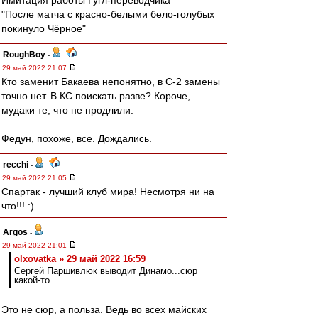
Имитация работы Гугл-переводчика
"После матча с красно-белыми бело-голубых
покинуло Чёрное"
RoughBoy
-
29 май 2022 21:07
Кто заменит Бакаева непонятно, в С-2 замены
точно нет. В КС поискать разве? Короче,
мудаки те, что не продлили.
Федун, похоже, все. Дождались.
recchi
-
29 май 2022 21:05
Спартак - лучший клуб мира! Несмотря ни на
что!!! :)
Argos
-
29 май 2022 21:01
olxovatka » 29 май 2022 16:59
Сергей Паршивлюк выводит Динамо...сюр
какой-то
Это не сюр, а польза. Ведь во всех майских