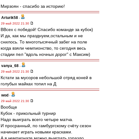
Мирзоян - спасибо за историю!
Arturik58
-
29 май 2022 21:30
ВВсех с победой! Спасибо команде за кубок)
И да, как мы празднуем,остальным и не
снилось. То многотысячный забег на поле
когда взяли чемпионство, то сегодня весь
стадии пел "вдоль ночных дорог" с Максим)
vanya_68
-
29 май 2022 21:30
Кстати за мусоров небольшой отряд коней в
голубых майках топил на Д
wod
-
29 май 2022 21:30
Вообще
Кубок - прикольный турнир
Надо выиграть всего четыре матча.
И просранный, по гамбургскому счёту сезон
начинает играть новыми красками.
А в чемпионате можно выиграть гораздо