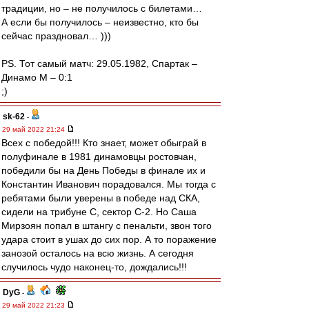
традиции, но – не получилось с билетами…
А если бы получилось – неизвестно, кто бы
сейчас праздновал… )))
PS. Тот самый матч: 29.05.1982, Спартак –
Динамо М – 0:1
;)
sk-62
-
29 май 2022 21:24
Всех с победой!!! Кто знает, может обыграй в
полуфинале в 1981 динамовцы ростовчан,
победили бы на День Победы в финале их и
Константин Иванович порадовался. Мы тогда с
ребятами были уверены в победе над СКА,
сидели на трибуне С, сектор С-2. Но Саша
Мирзоян попал в штангу с пенальти, звон того
удара стоит в ушах до сих пор. А то поражение
занозой осталось на всю жизнь. А сегодня
случилось чудо наконец-то, дождались!!!
DyG
-
29 май 2022 21:23