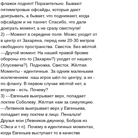
флажок поднял! Поразительно. Бывают
пятиметровые офсайды, которые дают
доигрывать, а бывает, что поднимают, когда
офсайдом и не пахнет. Спасибо, что дали
доиграть момент, а не сразу свистнули!
2) ---Момент в середине поля. Мозес уходит от
в центр от Захаряна, перед ним 20-30 метров
свободного пространства. Свисток. Без жёлтой.
---Другой момент. На нашей правой бровке
обороны кто-то (Захарян?) уходит от нашего
(Хлусевича?). Подножка. Свисток. Жёлтая.
Моменты - идентичные. За одним маленьким
исключением: наш игрок шёл по центру, а их -
по флангу. В первом случае жёлтой нет, а
втором - есть. Почему?
3) ---Евгеньев выигрывает верх, попадает
локтем Соболеву. Жёлтая нам за симуляцию.
---Литвинов выигрывает верх у Евгеньева,
попадает ему локтем в лицо. Пенальти!
Друзья мои (Левников-джуниор, Бобров из
СЭкса и т п). Почему в идентичных моментах,
когда Евгеньев выступает то в качестве