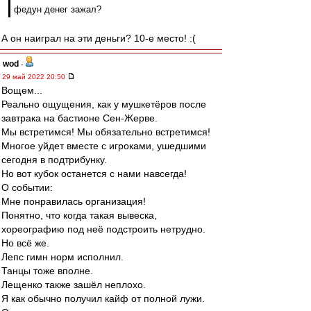
федун денег зажал?
А он наиграл на эти деньги? 10-е место! :(
wod
-
29 май 2022 20:50
Вощем...
Реально ощущения, как у мушкетёров после
завтрака на бастионе Сен-Жерве.
Мы встретимся! Мы обязательно встретимся!
Многое уйдет вместе с игроками, ушедшими
сегодня в подтрибунку.
Но вот кубок останется с нами навсегда!
О событии:
Мне понравилась организация!
Понятно, что когда такая вывеска,
хореографию под неё подстроить нетрудно.
Но всё же.
Лепс гимн норм исполнил.
Танцы тоже вполне.
Лещенко также зашёл неплохо.
Я как обычно получил кайф от полной лужи.