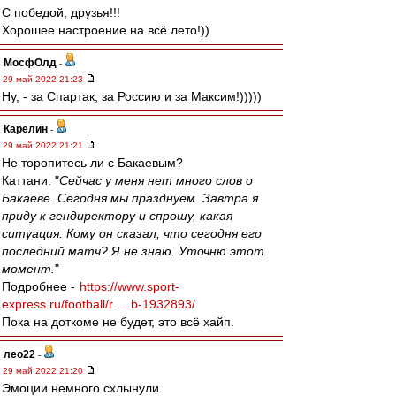
С победой, друзья!!!
Хорошее настроение на всё лето!))
МосфОлд
-
29 май 2022 21:23
Ну, - за Спартак, за Россию и за Максим!)))))
Карелин
-
29 май 2022 21:21
Не торопитесь ли с Бакаевым?
Каттани: "
Сейчас у меня нет много слов о
Бакаеве. Сегодня мы празднуем. Завтра я
приду к гендиректору и спрошу, какая
ситуация. Кому он сказал, что сегодня его
последний матч? Я не знаю. Уточню этот
момент.
"
Подробнее -
https://www.sport-
express.ru/football/r ... b-1932893/
Пока на доткоме не будет, это всё хайп.
лео22
-
29 май 2022 21:20
Эмоции немного схлынули.