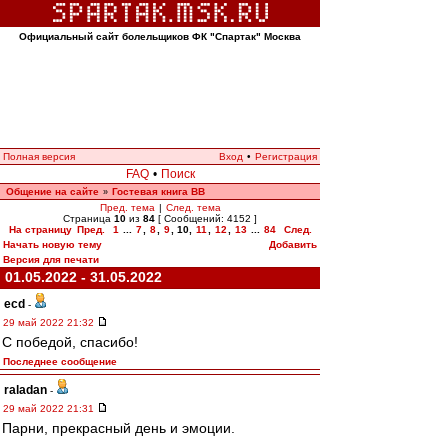
Официальный сайт болельщиков ФК "Спартак" Москва
Полная версия
Вход
•
Регистрация
FAQ
•
Поиск
Общение на сайте
Гостевая книга ВВ
»
Пред. тема
|
След. тема
Страница
10
из
84
[ Сообщений: 4152 ]
На страницу
Пред.
1
...
7
,
8
,
9
,
10
,
11
,
12
,
13
...
84
След.
Начать новую тему
Добавить
Версия для печати
01.05.2022 - 31.05.2022
ecd
-
29 май 2022 21:32
С победой, спасибо!
Последнее сообщение
raladan
-
29 май 2022 21:31
Парни, прекрасный день и эмоции.