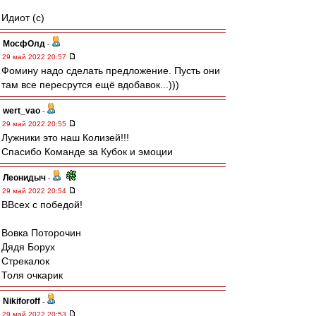
Идиот (с)
МосфОлд
-
29 май 2022 20:57
Фомину надо сделать предложение. Пусть они
там все пересрутся ещё вдобавок...)))
wert_vao
-
29 май 2022 20:55
Лужники это наш Колизей!!!
Спасибо Команде за Кубок и эмоции
Леонидыч
-
29 май 2022 20:54
ВВсех с победой!
Вовка Поторочин
Дядя Борух
Стрекалок
Толя очкарик
Nikiforoff
-
29 май 2022 20:53