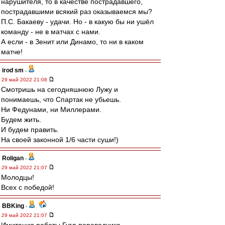
нарушителя, то в качестве пострадавшего,
пострадавшими всякий раз оказываемся мы?
П.С. Бакаеву - удачи. Но - в какую бы ни ушёл
команду - не в матчах с нами.
А если - в Зенит или Динамо, то ни в каком
матче!
irod sm
-
29 май 2022 21:08
Смотришь на сегодняшнюю Лужу и
понимаешь, что Спартак не убьешь.
Ни Федунами, ни Миллерами.
Будем жить.
И будем править.
На своей законной 1/6 части суши!)
Roligan
-
29 май 2022 21:07
Молодцы!
Всех с победой!
BBKing
-
29 май 2022 21:07