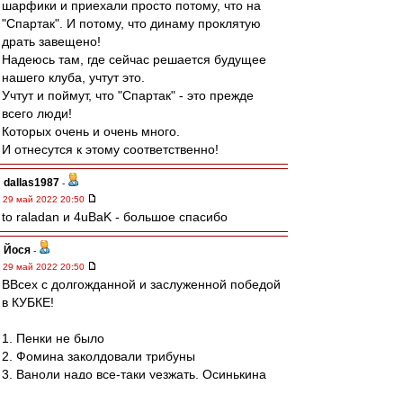
шарфики и приехали просто потому, что на
"Спартак". И потому, что динаму проклятую
драть завещено!
Надеюсь там, где сейчас решается будущее
нашего клуба, учтут это.
Учтут и поймут, что "Спартак" - это прежде
всего люди!
Которых очень и очень много.
И отнесутся к этому соответственно!
dallas1987
-
29 май 2022 20:50
to raladan и 4uBaK - большое спасибо
Йося
-
29 май 2022 20:50
ВВсех с долгожданной и заслуженной победой
в КУБКЕ!
1. Пенки не было
2. Фомина заколдовали трибуны
3. Ваноли надо все-таки уезжать, Осинькина
ставить