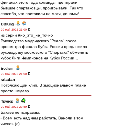
финалах этого года команды, где играли
бывшие спартаковцы, проигрывали. Так что
спасибо, что поставили на матч, динамы!
BBKing
-
29 май 2022 21:00
из серии #но_это_не_точно
Руководство мадридского "Реала" после
просмотра финала Кубка России предложила
руководству московского "Спартака" обменять
кубок Лиги Чемпионов на Кубок России…
irod sm
-
29 май 2022 21:00
raladan
Потрясающий клип. В эмоциональном плане
просто шедевр.
Трувор
-
29 май 2022 20:59
Бакаев не исправим.
«Всем есть над чем работать, Ваноли в том
числе» (с)