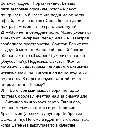
флажок поднял! Поразительно. Бывают
пятиметровые офсайды, которые дают
доигрывать, а бывает, что поднимают, когда
офсайдом и не пахнет. Спасибо, что дали
доиграть момент, а не сразу свистнули!
2) ---Момент в середине поля. Мозес уходит от
в центр от Захаряна, перед ним 20-30 метров
свободного пространства. Свисток. Без жёлтой.
---Другой момент. На нашей правой бровке
обороны кто-то (Захарян?) уходит от нашего
(Хлусевича?). Подножка. Свисток. Жёлтая.
Моменты - идентичные. За одним маленьким
исключением: наш игрок шёл по центру, а их -
по флангу. В первом случае жёлтой нет, а
втором - есть. Почему?
3) ---Евгеньев выигрывает верх, попадает
локтем Соболеву. Жёлтая нам за симуляцию.
---Литвинов выигрывает верх у Евгеньева,
попадает ему локтем в лицо. Пенальти!
Друзья мои (Левников-джуниор, Бобров из
СЭкса и т п). Почему в идентичных моментах,
когда Евгеньев выступает то в качестве