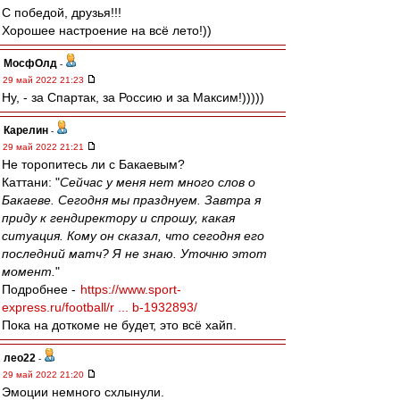
С победой, друзья!!!
Хорошее настроение на всё лето!))
МосфОлд
-
29 май 2022 21:23
Ну, - за Спартак, за Россию и за Максим!)))))
Карелин
-
29 май 2022 21:21
Не торопитесь ли с Бакаевым?
Каттани: "
Сейчас у меня нет много слов о
Бакаеве. Сегодня мы празднуем. Завтра я
приду к гендиректору и спрошу, какая
ситуация. Кому он сказал, что сегодня его
последний матч? Я не знаю. Уточню этот
момент.
"
Подробнее -
https://www.sport-
express.ru/football/r ... b-1932893/
Пока на доткоме не будет, это всё хайп.
лео22
-
29 май 2022 21:20
Эмоции немного схлынули.