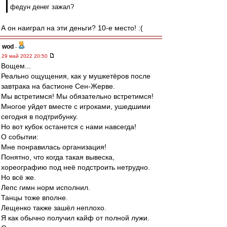
федун денег зажал?
А он наиграл на эти деньги? 10-е место! :(
wod
-
29 май 2022 20:50
Вощем...
Реально ощущения, как у мушкетёров после
завтрака на бастионе Сен-Жерве.
Мы встретимся! Мы обязательно встретимся!
Многое уйдет вместе с игроками, ушедшими
сегодня в подтрибунку.
Но вот кубок останется с нами навсегда!
О событии:
Мне понравилась организация!
Понятно, что когда такая вывеска,
хореографию под неё подстроить нетрудно.
Но всё же.
Лепс гимн норм исполнил.
Танцы тоже вполне.
Лещенко также зашёл неплохо.
Я как обычно получил кайф от полной лужи.