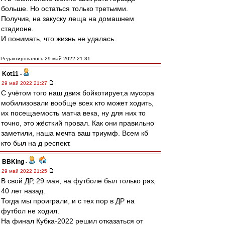
больше. Но остаться только третьими.
Получив, на закуску леща на домашнем
стадионе.
И понимать, что жизнь не удалась.
Редактировалось 29 май 2022 21:31
Kot11
-
29 май 2022 21:27
С учётом того наш движ бойкотирует,а мусора
мобилизовали вообще всех кто может ходить,
их посещаемость матча века, ну для них то
точно, это жёсткий провал. Как они правильно
заметили, наша мечта ваш триумф. Всем кб
кто был на д респект.
BBKing
-
29 май 2022 21:25
В свой ДР, 29 мая, на футболе был только раз,
40 лет назад.
Тогда мы проиграли, и с тех пор в ДР на
футбол не ходил.
На финал Кубка-2022 решил отказаться от