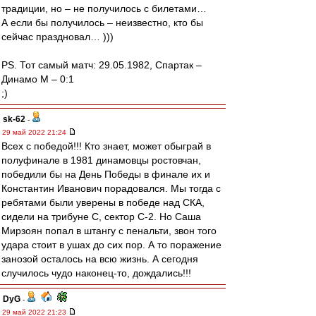
традиции, но – не получилось с билетами…
А если бы получилось – неизвестно, кто бы
сейчас праздновал… )))
PS. Тот самый матч: 29.05.1982, Спартак –
Динамо М – 0:1
;)
sk-62
-
29 май 2022 21:24
Всех с победой!!! Кто знает, может обыграй в
полуфинале в 1981 динамовцы ростовчан,
победили бы на День Победы в финале их и
Константин Иванович порадовался. Мы тогда с
ребятами были уверены в победе над СКА,
сидели на трибуне С, сектор С-2. Но Саша
Мирзоян попал в штангу с пенальти, звон того
удара стоит в ушах до сих пор. А то поражение
занозой осталось на всю жизнь. А сегодня
случилось чудо наконец-то, дождались!!!
DyG
-
29 май 2022 21:23