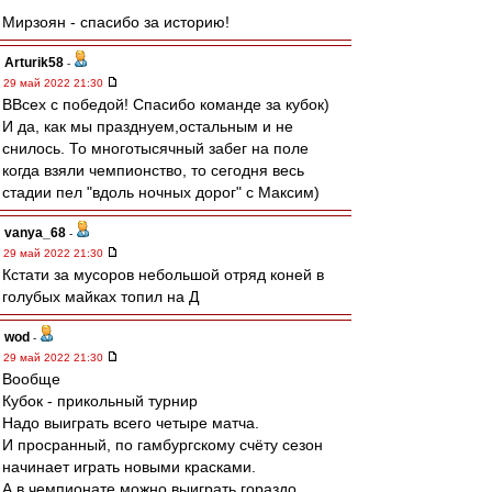
Мирзоян - спасибо за историю!
Arturik58
-
29 май 2022 21:30
ВВсех с победой! Спасибо команде за кубок)
И да, как мы празднуем,остальным и не
снилось. То многотысячный забег на поле
когда взяли чемпионство, то сегодня весь
стадии пел "вдоль ночных дорог" с Максим)
vanya_68
-
29 май 2022 21:30
Кстати за мусоров небольшой отряд коней в
голубых майках топил на Д
wod
-
29 май 2022 21:30
Вообще
Кубок - прикольный турнир
Надо выиграть всего четыре матча.
И просранный, по гамбургскому счёту сезон
начинает играть новыми красками.
А в чемпионате можно выиграть гораздо