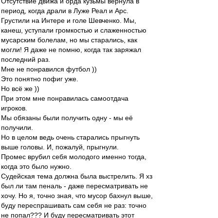
Отсутствие движа и орда кузьмы вернула в
период, когда драли в Луже Реал и Арс.
Грустили на Интере и голе Шевченко. Мы,
канеш, уступали громкостью и слаженностью
мусарским болелам, но мы старались, как
могли! Я даже не помню, когда так заряжал
последний раз.
Мне не понравился футбол ))
Это понятно пофиг уже.
Но всё же ))
При этом мне понравилась самоотдача
игроков.
Мы обязаны были получить одну - мы её
получили.
Но в целом ведь очень старались прыгнуть
выше головы. И, пожалуй, прыгнули.
Промес врубил себя молодого именно тогда,
когда это было нужно.
Судейская тема должна была выстрелить. Я хз
был ли там пеналь - даже пересматривать не
хочу. Но я, точно зная, что мусор бахнул выше,
буду переспрашивать сам себя не раз: точно
не попал??? И буду пересматривать этот