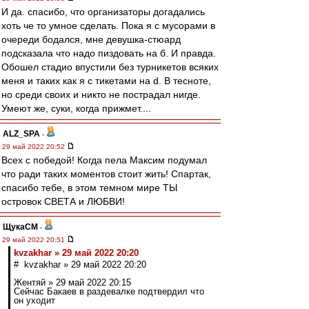
И да. спасибо, что организаторы догадались
хоть че то умное сделать. Пока я с мусорами в
очереди бодался, мне девушка-стюард
подсказала что надо пиздовать на б. И правда.
Обошел стадио впустили без турникетов всяких
меня и таких как я с тикетами на d. В тесноте,
но среди своих и никто не пострадал нигде.
Умеют же, суки, когда прижмет....
ALZ_SPA
-
29 май 2022 20:52
Всех с победой! Когда пела Максим подумал
что ради таких моментов стоит жить! Спартак,
спасибо тебе, в этом темном мире ТЫ
островок СВЕТА и ЛЮБВИ!
ЩукаСМ
-
29 май 2022 20:51
kvzakhar » 29 май 2022 20:20
# kvzakhar » 29 май 2022 20:20
Жентяй » 29 май 2022 20:15
Сейчас Бакаев в раздевалке подтвердил что
он уходит