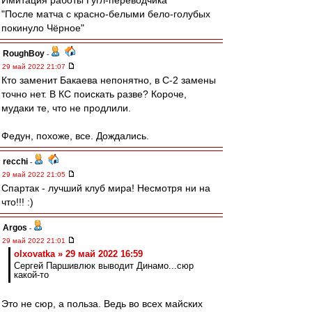
Имитация работы Гугл-переводчика
"После матча с красно-белыми бело-голубых
покинуло Чёрное"
RoughBoy
-
29 май 2022 21:07
Кто заменит Бакаева непонятно, в С-2 замены
точно нет. В КС поискать разве? Короче,
мудаки те, что не продлили.
Федун, похоже, все. Дождались.
recchi
-
29 май 2022 21:05
Спартак - лучший клуб мира! Несмотря ни на
что!!! :)
Argos
-
29 май 2022 21:01
olxovatka » 29 май 2022 16:59
Сергей Паршивлюк выводит Динамо...сюр
какой-то
Это не сюр, а польза. Ведь во всех майских