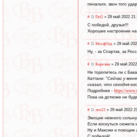
пенальти, звон того уда
#
DyG
» 29 май 2022 21:
С победой, друзья!!!
Хорошее настроение на 
#
МосфОлд
» 29 май 202
Ну, - за Спартак, за Рос
#
Карелин
» 29 май 2022
Не торопитесь ли с Бак
Каттани: "
Сейчас у меня
сказал, что сегодня е
Подробнее -
https://www.s
Пока на доткоме не будет
#
лео22
» 29 май 2022 2
Эмоции немного схлыну
Если коснуться сюжета 
Ну и Максим и поющие Л
С победой!