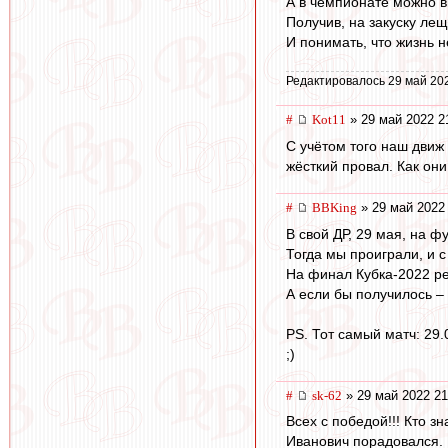
А в чемпионате можно в
Получив, на закуску ле
И понимать, что жизнь н
Редактировалось 29 май 20
#
Kot11
» 29 май 2022 2
С учётом того наш движ 
жёсткий провал. Как они
#
BBKing
» 29 май 2022
В свой ДР, 29 мая, на ф
Тогда мы проиграли, и с
На финал Кубка-2022 ре
А если бы получилось – 
PS. Тот самый матч: 29.
;)
#
sk-62
» 29 май 2022 21
Всех с победой!!! Кто 
Иванович порадовался. 