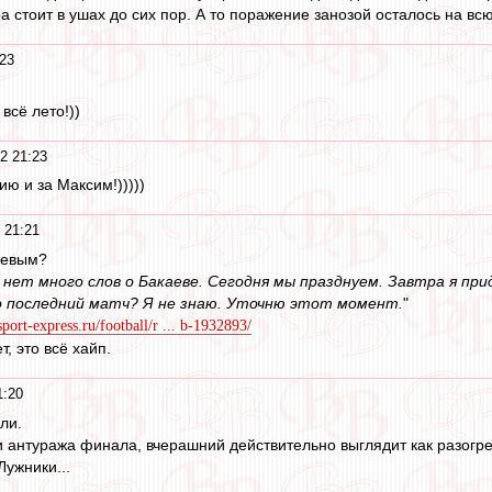
ра стоит в ушах до сих пор. А то поражение занозой осталось на всю
23
всё лето!))
2 21:23
сию и за Максим!)))))
 21:21
аевым?
 нет много слов о Бакаеве. Сегодня мы празднуем. Завтра я прид
го последний матч? Я не знаю. Уточню этот момент.
"
port-express.ru/football/r ... b-1932893/
, это всё хайп.
1:20
ли.
и антуража финала, вчерашний действительно выглядит как разогре
ужники...