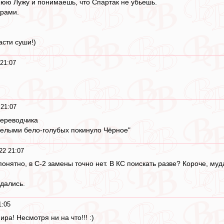
юю Лужу и понимаешь, что Спартак не убьешь.
рами.
асти суши!)
21:07
 21:07
переводчика
белыми бело-голубых покинуло Чёрное"
22 21:07
онятно, в С-2 замены точно нет. В КС поискать разве? Короче, муда
ждались.
1:05
ра! Несмотря ни на что!!! :)