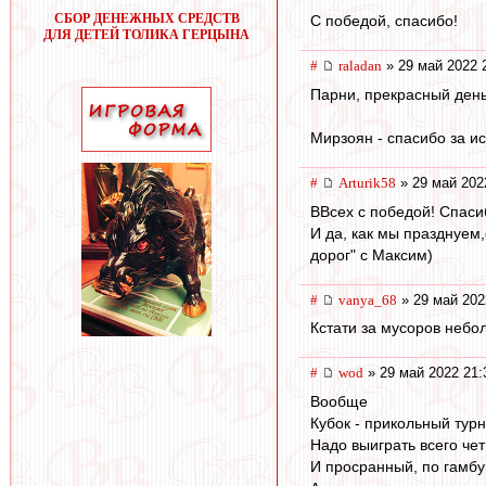
СБОР ДЕНЕЖНЫХ СРЕДСТВ
С победой, спасибо!
ДЛЯ ДЕТЕЙ ТОЛИКА ГЕРЦЫНА
#
raladan
» 29 май 2022 
Парни, прекрасный день
Мирзоян - спасибо за и
#
Arturik58
» 29 май 202
ВВсех с победой! Спаси
И да, как мы празднуем,
дорог" с Максим)
#
vanya_68
» 29 май 202
Кстати за мусоров небо
#
wod
» 29 май 2022 21:
Вообще
Кубок - прикольный тур
Надо выиграть всего че
И просранный, по гамбу