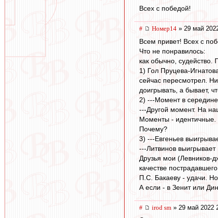
Всех с победой!
#
Номер14
» 29 май 2022
Всем привет! Всех с поб
Что не понравилось:
как обычно, судейство.
1) Гол Пруцева-Игнатов
сейчас пересмотрел. Ни
доигрывать, а бывает, ч
2) ---Момент в середине
---Другой момент. На на
Моменты - идентичные. З
Почему?
3) ---Евгеньев выигрыв
---Литвинов выигрывает 
Друзья мои (Левников-дж
качестве пострадавшего
П.С. Бакаеву - удачи. Но
А если - в Зенит или Ди
#
irod sm
» 29 май 2022 