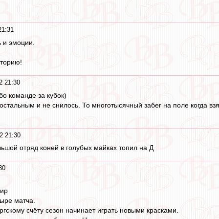
21:31
 и эмоции.
сторию!
2 21:30
бо команде за кубок)
остальным и не снилось. То многотысячный забег на поле когда вз
2 21:30
льшой отряд коней в голубых майках топил на Д
30
нир
тыре матча.
ргскому счёту сезон начинает играть новыми красками.