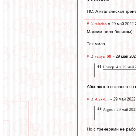
ПС. А итальянская трен
#
raladan
» 29 май 2022 
Максим пела босиком)
Так мило
#
vanya_68
» 29 май 202
Номер14 » 29 май 
Абсолютно согласен со 
#
Alex-Ch
» 29 май 2022
Argos » 29 май 202
Но с тренерами не рабо