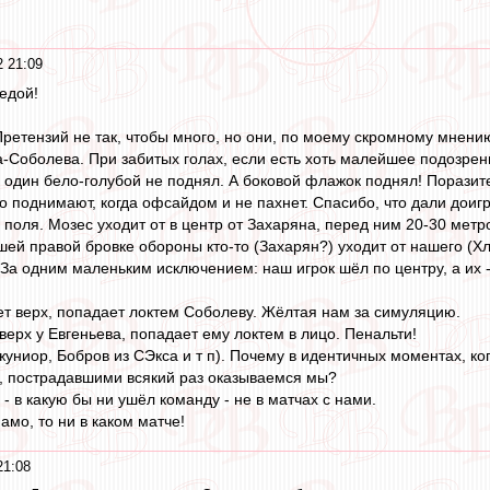
 21:09
едой!
 Претензий не так, чтобы много, но они, по моему скромному мнен
а-Соболева. При забитых голах, если есть хоть малейшее подозрени
 один бело-голубой не поднял. А боковой флажок поднял! Порази
то поднимают, когда офсайдом и не пахнет. Спасибо, что дали доигр
 поля. Мозес уходит от в центр от Захаряна, перед ним 20-30 метр
шей правой бровке обороны кто-то (Захарян?) уходит от нашего (Х
а одним маленьким исключением: наш игрок шёл по центру, а их - п
ает верх, попадает локтем Соболеву. Жёлтая нам за симуляцию.
верх у Евгеньева, попадает ему локтем в лицо. Пенальти!
униор, Бобров из СЭкса и т п). Почему в идентичных моментах, ког
, пострадавшими всякий раз оказываемся мы?
 - в какую бы ни ушёл команду - не в матчах с нами.
намо, то ни в каком матче!
21:08