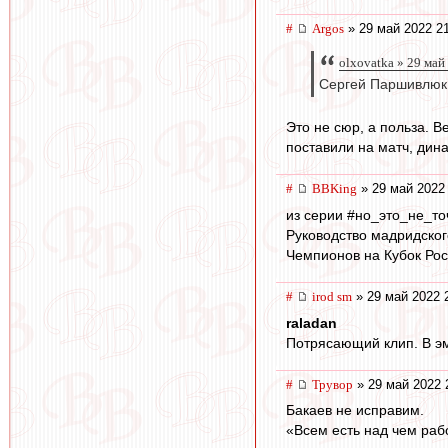
#
Argos
» 29 май 2022 2
olxovatka » 29 май
Сергей Паршивлюк 
Это не сюр, а польза. В
поставили на матч, дин
#
BBKing
» 29 май 2022
из серии #но_это_не_то
Руководство мадридског
Чемпионов на Кубок Ро
#
irod sm
» 29 май 2022 
raladan
Потрясающий клип. В э
#
Трувор
» 29 май 2022 
Бакаев не исправим.
«Всем есть над чем рабо