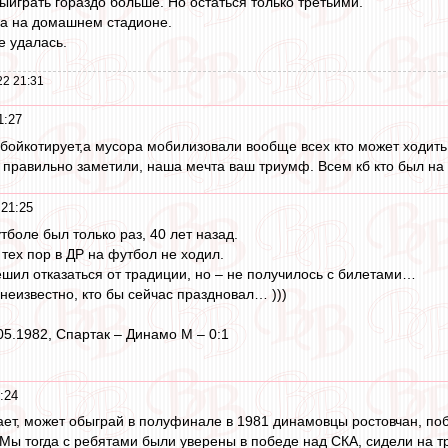
ыиграть гораздо больше. Но остаться только третьими.
ща на домашнем стадионе.
е удалась.
22 21:31
1:27
бойкотирует,а мусора мобилизовали вообще всех кто может ходить,
 правильно заметили, наша мечта ваш триумф. Всем кб кто был на 
 21:25
утболе был только раз, 40 лет назад.
 тех пор в ДР на футбол не ходил.
шил отказаться от традиции, но – не получилось с билетами…
неизвестно, кто бы сейчас праздновал… )))
05.1982, Спартак – Динамо М – 0:1
:24
знает, может обыграй в полуфинале в 1981 динамовцы ростовчан, п
Мы тогда с ребятами были уверены в победе над СКА, сидели на тр