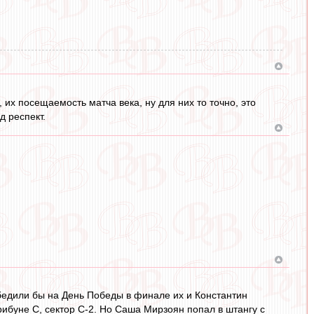
 их посещаемость матча века, ну для них то точно, это
д респект.
обедили бы на День Победы в финале их и Константин
ибуне С, сектор С-2. Но Саша Мирзоян попал в штангу с