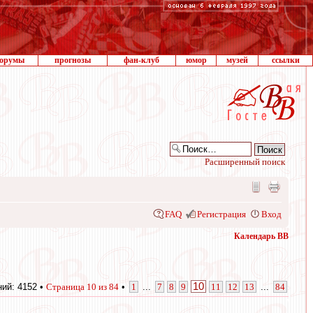
орумы
прогнозы
фан-клуб
юмор
музей
ссылки
Расширенный поиск
FAQ
Регистрация
Вход
Календарь ВВ
10
ий: 4152 •
Страница
10
из
84
•
1
...
7
8
9
11
12
13
...
84