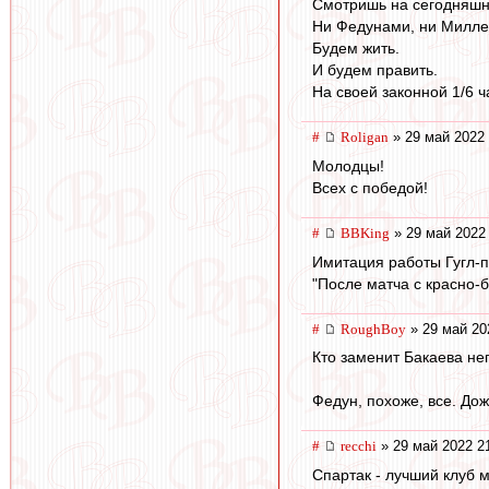
Смотришь на сегодняшн
Ни Федунами, ни Милле
Будем жить.
И будем править.
На своей законной 1/6 ч
#
Roligan
» 29 май 2022 
Молодцы!
Всех с победой!
#
BBKing
» 29 май 2022
Имитация работы Гугл-
"После матча с красно-
#
RoughBoy
» 29 май 20
Кто заменит Бакаева неп
Федун, похоже, все. До
#
recchi
» 29 май 2022 2
Спартак - лучший клуб ми