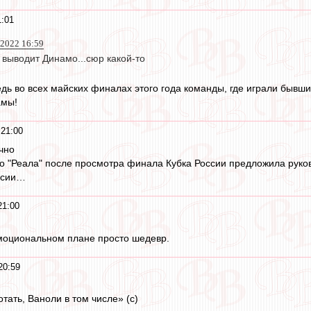
1:01
 2022 16:59
выводит Динамо...сюр какой-то
едь во всех майских финалах этого года команды, где играли бывши
амы!
 21:00
чно
о "Реала" после просмотра финала Кубка России предложила руков
ссии…
21:00
моциональном плане просто шедевр.
20:59
тать, Ваноли в том числе» (с)