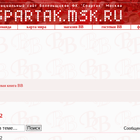
оманда
карта мира
магазин ВВ
гостевая ВВ
ф
вая книга ВВ
22
Сообщен
32