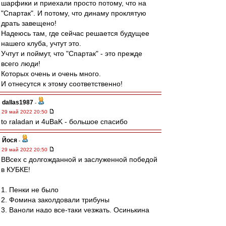
шарфики и приехали просто потому, что на
"Спартак". И потому, что динаму проклятую
драть завещено!
Надеюсь там, где сейчас решается будущее
нашего клуба, учтут это.
Учтут и поймут, что "Спартак" - это прежде
всего люди!
Которых очень и очень много.
И отнесутся к этому соответственно!
dallas1987
-
29 май 2022 20:50
to raladan и 4uBaK - большое спасибо
Йося
-
29 май 2022 20:50
ВВсех с долгожданной и заслуженной победой
в КУБКЕ!
1. Пенки не было
2. Фомина заколдовали трибуны
3. Ваноли надо все-таки уезжать, Осинькина
ставить