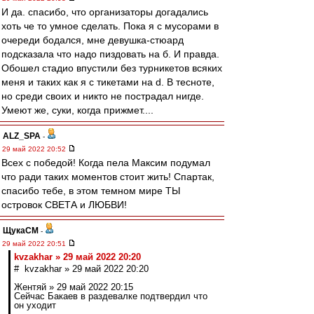
И да. спасибо, что организаторы догадались
хоть че то умное сделать. Пока я с мусорами в
очереди бодался, мне девушка-стюард
подсказала что надо пиздовать на б. И правда.
Обошел стадио впустили без турникетов всяких
меня и таких как я с тикетами на d. В тесноте,
но среди своих и никто не пострадал нигде.
Умеют же, суки, когда прижмет....
ALZ_SPA
-
29 май 2022 20:52
Всех с победой! Когда пела Максим подумал
что ради таких моментов стоит жить! Спартак,
спасибо тебе, в этом темном мире ТЫ
островок СВЕТА и ЛЮБВИ!
ЩукаСМ
-
29 май 2022 20:51
kvzakhar » 29 май 2022 20:20
# kvzakhar » 29 май 2022 20:20
Жентяй » 29 май 2022 20:15
Сейчас Бакаев в раздевалке подтвердил что
он уходит