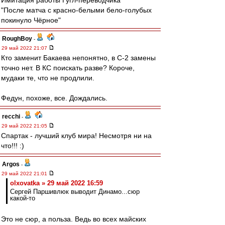
Имитация работы Гугл-переводчика
"После матча с красно-белыми бело-голубых
покинуло Чёрное"
RoughBoy
-
29 май 2022 21:07
Кто заменит Бакаева непонятно, в С-2 замены
точно нет. В КС поискать разве? Короче,
мудаки те, что не продлили.
Федун, похоже, все. Дождались.
recchi
-
29 май 2022 21:05
Спартак - лучший клуб мира! Несмотря ни на
что!!! :)
Argos
-
29 май 2022 21:01
olxovatka » 29 май 2022 16:59
Сергей Паршивлюк выводит Динамо...сюр
какой-то
Это не сюр, а польза. Ведь во всех майских