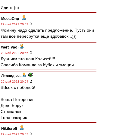
Идиот (с)
МосфОлд
-
29 май 2022 20:57
Фомину надо сделать предложение. Пусть они
там все пересрутся ещё вдобавок...)))
wert_vao
-
29 май 2022 20:55
Лужники это наш Колизей!!!
Спасибо Команде за Кубок и эмоции
Леонидыч
-
29 май 2022 20:54
ВВсех с победой!
Вовка Поторочин
Дядя Борух
Стрекалок
Толя очкарик
Nikiforoff
-
29 май 2022 20:53