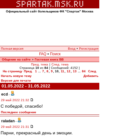
Официальный сайт болельщиков ФК "Спартак" Москва
Полная версия
Вход
•
Регистрация
FAQ
•
Поиск
Общение на сайте
Гостевая книга ВВ
»
Пред. тема
|
След. тема
Страница
10
из
84
[ Сообщений: 4152 ]
На страницу
Пред.
1
...
7
,
8
,
9
,
10
,
11
,
12
,
13
...
84
След.
Начать новую тему
Добавить
Версия для печати
01.05.2022 - 31.05.2022
ecd
-
29 май 2022 21:32
С победой, спасибо!
Последнее сообщение
raladan
-
29 май 2022 21:31
Парни, прекрасный день и эмоции.