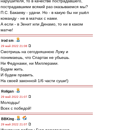
нарушителя, то в качестве пострадавшего,
пострадавшими всякий раз оказываемся мы?
П.С. Бакаеву - удачи. Но - в какую бы ни ушёл
команду - не в матчах с нами.
А если - в Зенит или Динамо, то ни в каком
матче!
irod sm
-
29 май 2022 21:08
Смотришь на сегодняшнюю Лужу и
понимаешь, что Спартак не убьешь.
Ни Федунами, ни Миллерами.
Будем жить.
И будем править.
На своей законной 1/6 части суши!)
Roligan
-
29 май 2022 21:07
Молодцы!
Всех с победой!
BBKing
-
29 май 2022 21:07