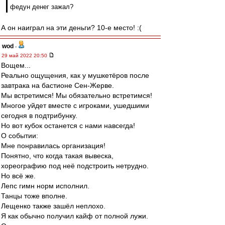
федун денег зажал?
А он наиграл на эти деньги? 10-е место! :(
wod
-
29 май 2022 20:50
Вощем...
Реально ощущения, как у мушкетёров после
завтрака на бастионе Сен-Жерве.
Мы встретимся! Мы обязательно встретимся!
Многое уйдет вместе с игроками, ушедшими
сегодня в подтрибунку.
Но вот кубок останется с нами навсегда!
О событии:
Мне понравилась организация!
Понятно, что когда такая вывеска,
хореографию под неё подстроить нетрудно.
Но всё же.
Лепс гимн норм исполнил.
Танцы тоже вполне.
Лещенко также зашёл неплохо.
Я как обычно получил кайф от полной лужи.