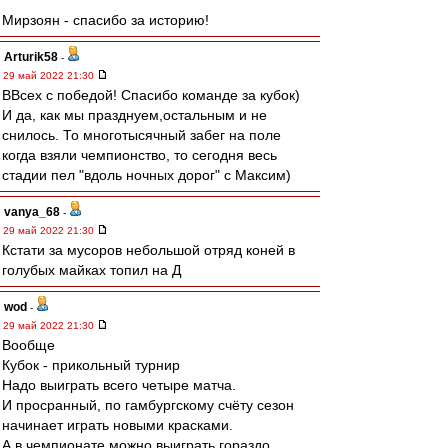
Мирзоян - спасибо за историю!
Arturik58
-
29 май 2022 21:30
ВВсех с победой! Спасибо команде за кубок)
И да, как мы празднуем,остальным и не
снилось. То многотысячный забег на поле
когда взяли чемпионство, то сегодня весь
стадии пел "вдоль ночных дорог" с Максим)
vanya_68
-
29 май 2022 21:30
Кстати за мусоров небольшой отряд коней в
голубых майках топил на Д
wod
-
29 май 2022 21:30
Вообще
Кубок - прикольный турнир
Надо выиграть всего четыре матча.
И просранный, по гамбургскому счёту сезон
начинает играть новыми красками.
А в чемпионате можно выиграть гораздо