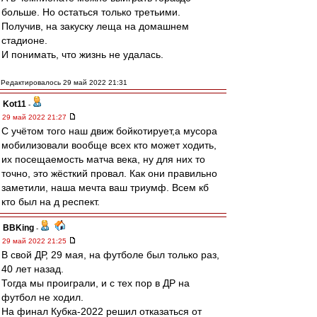
больше. Но остаться только третьими.
Получив, на закуску леща на домашнем
стадионе.
И понимать, что жизнь не удалась.
Редактировалось 29 май 2022 21:31
Kot11
-
29 май 2022 21:27
С учётом того наш движ бойкотирует,а мусора
мобилизовали вообще всех кто может ходить,
их посещаемость матча века, ну для них то
точно, это жёсткий провал. Как они правильно
заметили, наша мечта ваш триумф. Всем кб
кто был на д респект.
BBKing
-
29 май 2022 21:25
В свой ДР, 29 мая, на футболе был только раз,
40 лет назад.
Тогда мы проиграли, и с тех пор в ДР на
футбол не ходил.
На финал Кубка-2022 решил отказаться от