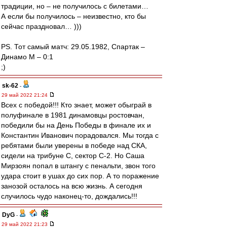
традиции, но – не получилось с билетами…
А если бы получилось – неизвестно, кто бы
сейчас праздновал… )))
PS. Тот самый матч: 29.05.1982, Спартак –
Динамо М – 0:1
;)
sk-62
-
29 май 2022 21:24
Всех с победой!!! Кто знает, может обыграй в
полуфинале в 1981 динамовцы ростовчан,
победили бы на День Победы в финале их и
Константин Иванович порадовался. Мы тогда с
ребятами были уверены в победе над СКА,
сидели на трибуне С, сектор С-2. Но Саша
Мирзоян попал в штангу с пенальти, звон того
удара стоит в ушах до сих пор. А то поражение
занозой осталось на всю жизнь. А сегодня
случилось чудо наконец-то, дождались!!!
DyG
-
29 май 2022 21:23