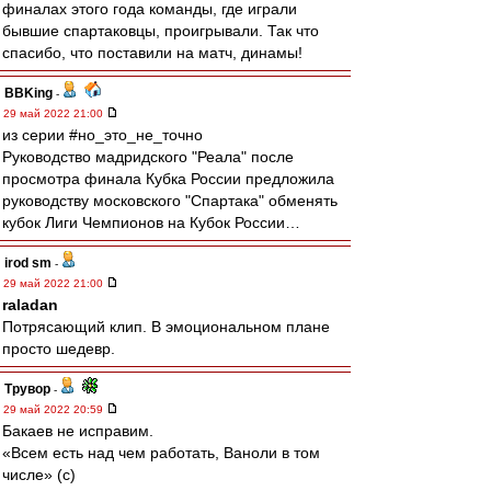
финалах этого года команды, где играли
бывшие спартаковцы, проигрывали. Так что
спасибо, что поставили на матч, динамы!
BBKing
-
29 май 2022 21:00
из серии #но_это_не_точно
Руководство мадридского "Реала" после
просмотра финала Кубка России предложила
руководству московского "Спартака" обменять
кубок Лиги Чемпионов на Кубок России…
irod sm
-
29 май 2022 21:00
raladan
Потрясающий клип. В эмоциональном плане
просто шедевр.
Трувор
-
29 май 2022 20:59
Бакаев не исправим.
«Всем есть над чем работать, Ваноли в том
числе» (с)