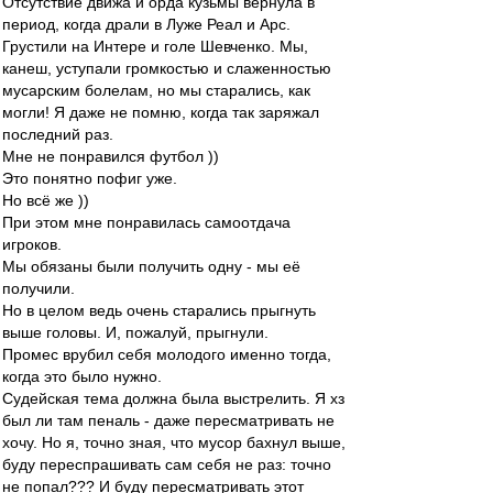
Отсутствие движа и орда кузьмы вернула в
период, когда драли в Луже Реал и Арс.
Грустили на Интере и голе Шевченко. Мы,
канеш, уступали громкостью и слаженностью
мусарским болелам, но мы старались, как
могли! Я даже не помню, когда так заряжал
последний раз.
Мне не понравился футбол ))
Это понятно пофиг уже.
Но всё же ))
При этом мне понравилась самоотдача
игроков.
Мы обязаны были получить одну - мы её
получили.
Но в целом ведь очень старались прыгнуть
выше головы. И, пожалуй, прыгнули.
Промес врубил себя молодого именно тогда,
когда это было нужно.
Судейская тема должна была выстрелить. Я хз
был ли там пеналь - даже пересматривать не
хочу. Но я, точно зная, что мусор бахнул выше,
буду переспрашивать сам себя не раз: точно
не попал??? И буду пересматривать этот