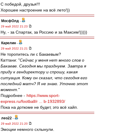
С победой, друзья!!!
Хорошее настроение на всё лето!))
МосфОлд
-
29 май 2022 21:23
Ну, - за Спартак, за Россию и за Максим!)))))
Карелин
-
29 май 2022 21:21
Не торопитесь ли с Бакаевым?
Каттани: "
Сейчас у меня нет много слов о
Бакаеве. Сегодня мы празднуем. Завтра я
приду к гендиректору и спрошу, какая
ситуация. Кому он сказал, что сегодня его
последний матч? Я не знаю. Уточню этот
момент.
"
Подробнее -
https://www.sport-
express.ru/football/r ... b-1932893/
Пока на доткоме не будет, это всё хайп.
лео22
-
29 май 2022 21:20
Эмоции немного схлынули.