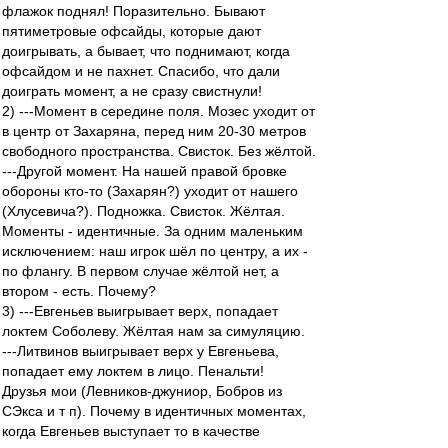
флажок поднял! Поразительно. Бывают
пятиметровые офсайды, которые дают
доигрывать, а бывает, что поднимают, когда
офсайдом и не пахнет. Спасибо, что дали
доиграть момент, а не сразу свистнули!
2) ---Момент в середине поля. Мозес уходит от
в центр от Захаряна, перед ним 20-30 метров
свободного пространства. Свисток. Без жёлтой.
---Другой момент. На нашей правой бровке
обороны кто-то (Захарян?) уходит от нашего
(Хлусевича?). Подножка. Свисток. Жёлтая.
Моменты - идентичные. За одним маленьким
исключением: наш игрок шёл по центру, а их -
по флангу. В первом случае жёлтой нет, а
втором - есть. Почему?
3) ---Евгеньев выигрывает верх, попадает
локтем Соболеву. Жёлтая нам за симуляцию.
---Литвинов выигрывает верх у Евгеньева,
попадает ему локтем в лицо. Пенальти!
Друзья мои (Левников-джуниор, Бобров из
СЭкса и т п). Почему в идентичных моментах,
когда Евгеньев выступает то в качестве