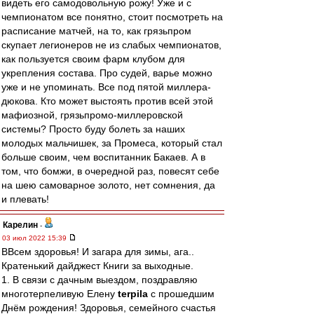
видеть его самодовольную рожу! Уже и с
чемпионатом все понятно, стоит посмотреть на
расписание матчей, на то, как грязьпром
скупает легионеров не из слабых чемпионатов,
как пользуется своим фарм клубом для
укрепления состава. Про судей, варье можно
уже и не упоминать. Все под пятой миллера-
дюкова. Кто может выстоять против всей этой
мафиозной, грязьпромо-миллеровской
системы? Просто буду болеть за наших
молодых мальчишек, за Промеса, который стал
больше своим, чем воспитанник Бакаев. А в
том, что бомжи, в очередной раз, повесят себе
на шею самоварное золото, нет сомнения, да
и плевать!
Карелин
-
03 июл 2022 15:39
ВВсем здоровья! И загара для зимы, ага..
Кратенький дайджест Книги за выходные.
1. В связи с дачным выездом, поздравляю
многотерпеливую Елену
terpila
с прошедшим
Днём рождения! Здоровья, семейного счастья