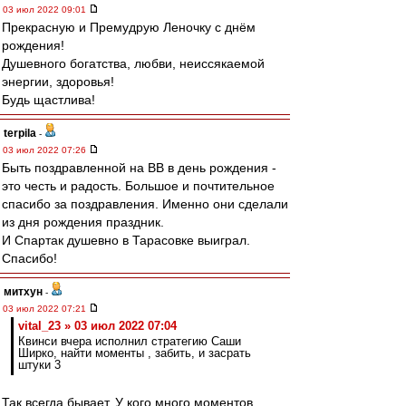
03 июл 2022 09:01
Прекрасную и Премудрую Леночку с днём
рождения!
Душевного богатства, любви, неиссякаемой
энергии, здоровья!
Будь щастлива!
terpila
-
03 июл 2022 07:26
Быть поздравленной на ВВ в день рождения -
это честь и радость. Большое и почтительное
спасибо за поздравления. Именно они сделали
из дня рождения праздник.
И Спартак душевно в Тарасовке выиграл.
Спасибо!
митхун
-
03 июл 2022 07:21
vital_23 » 03 июл 2022 07:04
Квинси вчера исполнил стратегию Саши
Ширко, найти моменты , забить, и засрать
штуки 3
Так всегда бывает. У кого много моментов