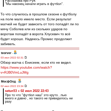
Рассказова про Руя.
"Мы наконец начали играть в футбол".
То что случилось в прошлом сезоне к футболу
на поле мало имело место. Если результат
матчей не будет зависеть от того попадёт ли по
мячу Соболев или из скольких ударов по
воротам попадёт в ворота Хлусевич то всё
будет хорошо. Надеюсь Промес продолжит
забивать.
teorver
-
03 июл 2022 02:31
Обзор матча с Енисеем, если кто не видел.
https://www.youtube.com/watch?
v=RJB0VmLuJMg
МосфОлд
-
02 июл 2022 23:34
setun53 » 02 июл 2022 22:43
Про то что "футбол наш" это круто...пью
много и давно , но такого не привиделось ни
разу