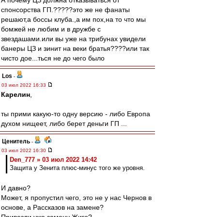
А почему ЦЗ должна отказываться от
спонсорства ГП.?????это же не фанаты
решают,а боссы клуба.,а им пох,на то что мы
бомжей не любим и в дружбе с
звездашами.или вы уже на трибунах увидели
банеры ЦЗ и зинит на веки братья????или так
чисто дое...ться не до чего было
Los
-
03 июл 2022 16:33
Карелин
,
ты прими какую-то одну версию - либо Европа
духом нищеет, либо берет деньги ГП ...
Ценитель
-
03 июл 2022 16:30
Den_777 » 03 июл 2022 14:42
Защита у Зенита плюс-минус того же уровня.
И давно?
Может, я пропустил чего, это не у нас Чернов в
основе, а Рассказов на замене?