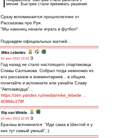
мячом. Быстрее стали принимать решения.
Сразу вспоминается прошлолетнее от
Рассказова про Руя.
"Мы наконец начали играть в футбол".
Подождём официальных матчей...
Mike Lebedev
-
02 июл 2022 23:02
Год назад не стало настоящего спартаковца
Славы Салтыкова. Собрал тогда немножко из
его рассказов и комментариев... в общем,
почитайте и вспомните или узнайте Славу
"Автозаводца"...
https://zen.yandex.ru/media/mike_lebede ...
40966c278f
Rip van Winkle
-
02 июл 2022 22:45
Ералаш вспомнился: "Иди сама в Шестой я у
них тут самый умный",:)