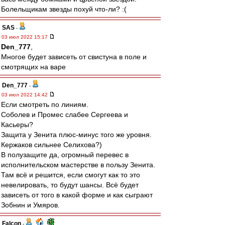
Болельщикам звезды похуй что-ли? :(
SAS
-
03 июл 2022 15:17
Den_777
,
Многое будет зависеть от свистуна в поле и
смотрящих на варе
Den_777
-
03 июл 2022 14:42
Если смотреть по линиям.
Соболев и Промес слабее Сергеева и
Касьеры?
Защита у Зенита плюс-минус того же уровня.
Кержаков сильнее Селихова?)
В полузащите да, огромный перевес в
исполнительском мастерстве в пользу Зенита.
Там всё и решится, если смогут как то это
невелировать, то будут шансы. Всё будет
зависеть от того в какой форме и как сыграют
Зобнин и Умяров.
Falcon
-