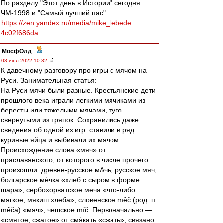
По разделу "Этот день в Истории" сегодня
ЧМ-1998 и "Самый лучший пас"
https://zen.yandex.ru/media/mike_lebede ...
4c02f686da
МосфОлд
-
03 июл 2022 10:32
К давечному разговору про игры с мячом на
Руси. Занимательная статья:
На Руси мячи были разные. Крестьянские дети
прошлого века играли легкими мячиками из
бересты или тяжелыми мячами, туго
свернутыми из тряпок. Сохранились даже
сведения об одной из игр: ставили в ряд
куриные яйца и выбивали их мячом.
Происхождение слова «мяч» от
праславянского, от которого в числе прочего
произошли: древне-русское мѦчь, русское мяч,
болгарское ме́чка «хлеб с сыром в форме
шара», сербохорватское меча «что-либо
мягкое, мякиш хлеба», словенское mȇč (род. п.
mȇčа) «мяч», чешское míč. Первоначально —
«смятое, сжатое» от смя́кать «сжать»; связано