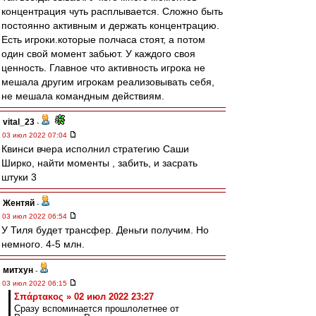
концентрация чуть расплывается. Сложно быть
постоянно активным и держать концентрацию.
Есть игроки.которые полчаса стоят, а потом
один свой момент забьют. У каждого своя
ценность. Главное что активность игрока не
мешала другим игрокам реализовывать себя,
не мешала командным действиям.
vital_23
-
03 июл 2022 07:04
Квинси вчера исполнил стратегию Саши
Ширко, найти моменты , забить, и засрать
штуки 3
Жентяй
-
03 июл 2022 06:54
У Тиля будет трансфер. Деньги получим. Но
немного. 4-5 млн.
митхун
-
03 июл 2022 06:15
Σπάρτακος » 02 июл 2022 23:27
Сразу вспоминается прошлолетнее от