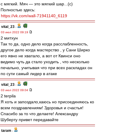
с мягкий. Мяч — это мягкий шар...(с)
Полностью здесь:
https://vk.com/wall-71941140_6119
vital_23
-
03 июл 2022 09:19
2 митхун
Так то да, одно дело когда расслабленность,
другое дело когда мастерство , у Сани Ширко
его явно не хватало, а вот от Квинси оно
видимо чуть да стало уходить , что несколько
печально, учитывая что при всех раскладах он
по сути самый лидер в атаке
vital_23
-
03 июл 2022 09:04
2 terpila
Я хоть и запоздало,каюсь но присоединяюсь ко
всем поздравлениям! Здоровья и счастья!
Спасибо за то что делаете! Александру
Шуберту привет передавайте
taram
-