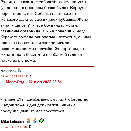
Это что... я как-то с собачкой вышел погулять
(дело ещё в прошлом браке было). Вернулся
через трое суток. Собачка на пояске от
женского халата, сам в чужой рубашке. Жена,
типа, - где был? Я все больницы, морги,
стадионы обзвонила. Я - не поверишь, но у
Курского вокзала однополчан встретил, с ними
слово за слово, так и засиделись за
воспоминаниями о службе. Это при том, что
жили тогда в Лосинке и с собачкой гулял в
парке возле дома.
setun53
-
03 июл 2022 11:13
МосфОлд » 02 июл 2022 23:34
Я в мае 1974 дембельнулся ...из Люберец до
Сетуни тоже 3 дня добирался...никак с
сослуживцами не мог расстаться..
Mike Lebedev
-
03 июл 2022 10:38