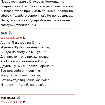
Посмотрел матч с Енисеем. Неожиданно
понравилось. Быстрее стали работать с мячом.
Быстрее стали принимать решения. Возможно,
эффект "слабого соперника". Но понравилось.
Перед матчем на Суперкубок настроение не
самоубийственное. Хм.
SAS
-
02 июл 2022 22:04
Агенты?! дюкова на Книге-
Играть в Футбол не надо летом,
А надо на снегу и в минус,..!!!
Для них то что, у них же крыша,
А в Оренбург езжайте в Холод,
Другим...у них ж -"баклан арена"?!
Все под себя они ровняют-
Кому закон, кому понятья,
Вот Хачатурянц Говна коснулся
И получил- *гуляй, папаша*...
...
МосфОлд
-
02 июл 2022 21:55