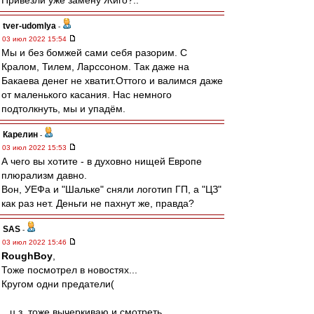
Привезли уже замену Жиго?..
tver-udomlya
-
03 июл 2022 15:54
Мы и без бомжей сами себя разорим. С
Кралом, Тилем, Ларссоном. Так даже на
Бакаева денег не хватит.Оттого и валимся даже
от маленького касания. Нас немного
подтолкнуть, мы и упадём.
Карелин
-
03 июл 2022 15:53
А чего вы хотите - в духовно нищей Европе
плюрализм давно.
Вон, УЕФа и "Шальке" сняли логотип ГП, а "ЦЗ"
как раз нет. Деньги не пахнут же, правда?
SAS
-
03 июл 2022 15:46
RoughBoy
,
Тоже посмотрел в новостях...
Кругом одни предатели(
...ц.з. тоже вычеркиваю и смотреть