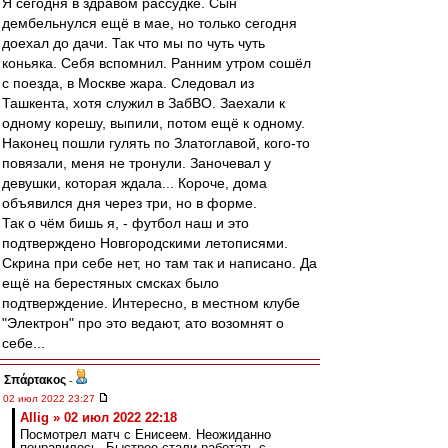
Я сегодня в здравом рассудке. Сын
дембельнулся ещё в мае, но только сегодня
доехал до дачи. Так что мы по чуть чуть
коньяка. Себя вспомнил. Ранним утром сошёл
с поезда, в Москве жара. Следовал из
Ташкента, хотя служил в ЗабВО. Заехали к
одному корешу, выпили, потом ещё к одному.
Наконец пошли гулять по Златоглавой, кого-то
повязали, меня не тронули. Заночевал у
девушки, которая ждала... Короче, дома
объявился дня через три, но в форме.
Так о чём бишь я, - футбол наш и это
подтверждено Новгородскими летописями.
Скрина при себе нет, но там так и написано. Да
ещё на берестяных смсках было
подтверждение. Интересно, в местном клубе
"Электрон" про это ведают, ато возомнят о
себе...
Σπάρτακος
-
02 июл 2022 23:27
Allig » 02 июл 2022 22:18
Посмотрел матч с Енисеем. Неожиданно
понравилось. Быстрее стали работать с