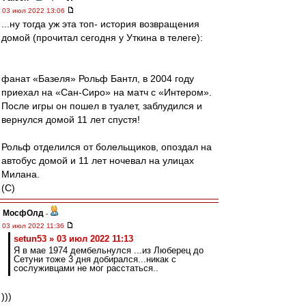
03 июл 2022 13:06
...ну тогда уж эта топ- история возвращения
домой (прочитал сегодня у Уткина в телеге):
фанат «Базеля» Рольф Бантл, в 2004 году
приехал на «Сан-Сиро» на матч с «Интером».
После игры он пошел в туалет, заблудился и
вернулся домой 11 лет спустя!
Рольф отделился от болельщиков, опоздал на
автобус домой и 11 лет ночевал на улицах
Милана.
(С)
МосфОлд
-
03 июл 2022 11:36
setun53 » 03 июл 2022 11:13
Я в мае 1974 дембельнулся ...из Люберец до
Сетуни тоже 3 дня добирался...никак с
сослуживцами не мог расстаться..
)))