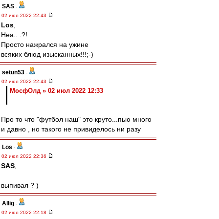
SAS
-
02 июл 2022 22:43
Los
,
Неа.. .?!
Просто нажрался на ужине
всяких блюд изысканных!!!;-)
setun53
-
02 июл 2022 22:43
МосфОлд » 02 июл 2022 12:33
Про то что "футбол наш" это круто...пью много
и давно , но такого не привиделось ни разу
Los
-
02 июл 2022 22:36
SAS
,
выпивал ? )
Allig
-
02 июл 2022 22:18