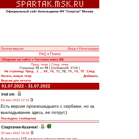
Официальный сайт болельщиков ФК "Спартак" Москва
Полная версия
Вход
•
Регистрация
FAQ
•
Поиск
Общение на сайте
Гостевая книга ВВ
»
Пред. тема
|
След. тема
Страница
72
из
75
[ Сообщений: 3729 ]
На страницу
Пред.
1
...
69
,
70
,
71
,
72
,
73
,
74
,
75
След.
Начать новую тему
Добавить
Версия для печати
01.07.2022 - 31.07.2022
irod sm
-
03 июл 2022 17:11
Есть версия произошедшего с сербами, но за
выкладывание здесь, ее потрут.)
Последнее сообщение
Спартачек-Казачек!
-
03 июл 2022 16:34