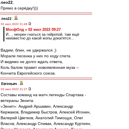
лео22
,
Прямо в серёдку!)))
лео22
-
02 июл 2022 21:49
МосфОлд » 02 июл 2022 09:27
И..., нехрен гнаться за гейропой, там ещё
неизвестно до какой жопы докатятся...
Вадим, блин, не удержался ;)
Морали песенка у них по ходу спета.
И видимо не долго ждать ответа,
Коль балом правит новоявленная муза –
Кончита Еврогейского союза.
Евгеньич
-
02 июл 2022 21:27
Составы команд на матч легенды Спартака -
ветераны Зенита:
«Зенит»: Андрей Аршавин, Александр
Кержаков, Владимир Быстров, Алексей Игонин,
Валерий Цветков, Анатолий Тимощук, Олег
Власов, Александр Спивак, Александр Куртиян,