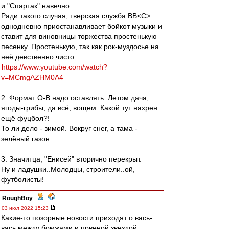
и "Спартак" навечно.
Ради такого случая, тверская служба ВВ˂С˃
однодневно приостанавливает бойкот музыки и
ставит для виновницы торжества простенькую
песенку. Простенькую, так как рок-муздосье на
неё девственно чисто.
https://www.youtube.com/watch?
v=MCmgAZHM0A4
2. Формат О-В надо оставлять. Летом дача,
ягоды-грибы, да всё, вощем..Какой тут нахрен
ещё фуцбол?!
То ли дело - зимой. Вокруг снег, а тама -
зелёный газон.
3. Значитца, "Енисей" вторично перекрыт.
Ну и ладушки..Молодцы, строители..ой,
футболисты!
RoughBoy
-
03 июл 2022 15:23
Какие-то позорные новости приходят о вась-
вась между бомжами и црвеной звездой.