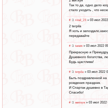
2 митхун
Так то да, одно дело ко
стало уходить , что нес
#
vital_23
» 03 июл 2022
2 terpila
Я хоть и запоздало,каю
передавайте
#
taram
» 03 июл 2022 0
Прекрасную и Премудру
Душевного богатства, л
Будь щастлива!
#
terpila
» 03 июл 2022 0
Быть поздравленной на 
рождения праздник.
И Спартак душевно в Та
Спасибо!
#
митхун
» 03 июл 2022 