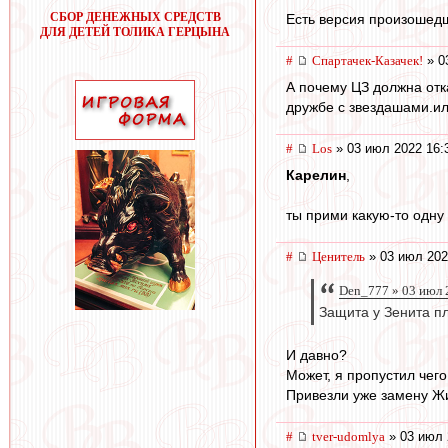
СБОР ДЕНЕЖНЫХ СРЕДСТВ
Есть версия произошедше
ДЛЯ ДЕТЕЙ ТОЛИКА ГЕРЦЫНА
#
Спартачек-Казачек!
» 0
А почему ЦЗ должна отк
дружбе с звездашами.или
#
Los
» 03 июл 2022 16:
Карелин
,
ты прими какую-то одну 
#
Ценитель
» 03 июл 202
Den_777 » 03 июл 
Защита у Зенита пл
И давно?
Может, я пропустил чего
Привезли уже замену Жи
#
tver-udomlya
» 03 июл 