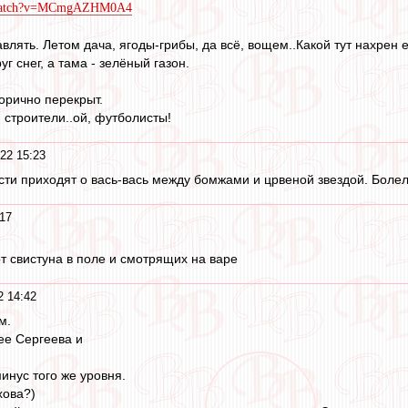
m/watch?v=MCmgAZHM0A4
авлять. Летом дача, ягоды-грибы, да всё, вощем..Какой тут нахрен
уг снег, а тама - зелёный газон.
торично перекрыт.
 строители..ой, футболисты!
22 15:23
сти приходят о вась-вась между бомжами и црвеной звездой. Болел
17
от свистуна в поле и смотрящих на варе
2 14:42
м.
ее Сергеева и
инус того же уровня.
хова?)