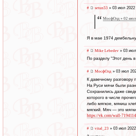
#
setun53
» 03 июл 2022 
МосфОлд » 02 июл
Я в мае 1974 дембельнул
#
Mike Lebedev
» 03 июл
По разделу "Этот день 
#
МосфОлд
» 03 июл 202
К давечному разговору 
На Руси мячи были разн
Сохранились даже сведе
которого в числе проче
либо мягкое, мякиш хлеб
мягкий. Мяч — это мягки
https://vk.com/wall-719411
#
vital_23
» 03 июл 2022