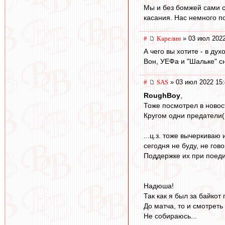
Мы и без бомжей сами с
касания. Нас немного п
#
Карелин
» 03 июл 2022
А чего вы хотите - в д
Вон, УЕФа и "Шальке" сн
#
SAS
» 03 июл 2022 15:
RoughBoy
,
Тоже посмотрел в новост
Кругом одни предатели(
...ц.з. тоже вычеркиваю 
сегодня не буду, не го
Поддержке их при поеди
Надюша!
Так как я был за байкот
До матча, то и смотреть
Не собираюсь...