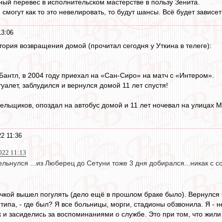
ный перевес в исполнительском мастерстве в пользу Зенита.
 смогут как то это невелировать, то будут шансы. Всё будет зависе
13:06
 история возвращения домой (прочитал сегодня у Уткина в телеге):
антл, в 2004 году приехал на «Сан-Сиро» на матч с «Интером».
уалет, заблудился и вернулся домой 11 лет спустя!
ельщиков, опоздал на автобус домой и 11 лет ночевал на улицах 
2 11:36
022 11:13
льнулся ...из Люберец до Сетуни тоже 3 дня добирался...никак с с
обачкой вышел погулять (дело ещё в прошлом браке было). Вернулся 
типа, - где был? Я все больницы, морги, стадионы обзвонила. Я - н
к и засиделись за воспоминаниями о службе. Это при том, что жили 