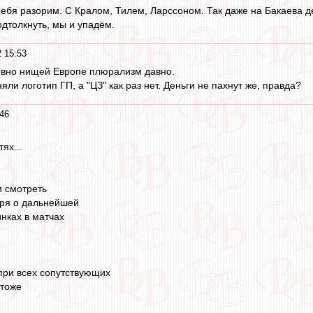
ебя разорим. С Кралом, Тилем, Ларссоном. Так даже на Бакаева де
одтолкнуть, мы и упадём.
 15:53
уховно нищей Европе плюрализм давно.
яли логотип ГП, а "ЦЗ" как раз нет. Деньги не пахнут же, правда?
46
ях...
и смотреть
воря о дальнейшей
нках в матчах
 при всех сопутствующих
 тоже