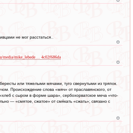
ивцами не мог расстаться..
ru/media/mike_lebede ... 4c02f686da
 бересты или тяжелыми мячами, туго свернутыми из тряпок.
ячом. Происхождение слова «мяч» от праславянского, от
а «хлеб с сыром в форме шара», сербохорватское меча «что-
ьно — «смятое, сжатое» от смя́кать «сжать»; связано с