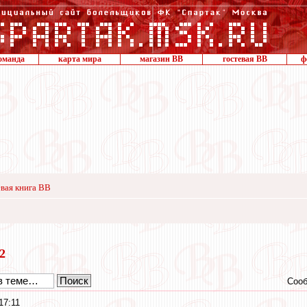
оманда
карта мира
магазин ВВ
гостевая ВВ
ф
вая книга ВВ
22
Сооб
17:11