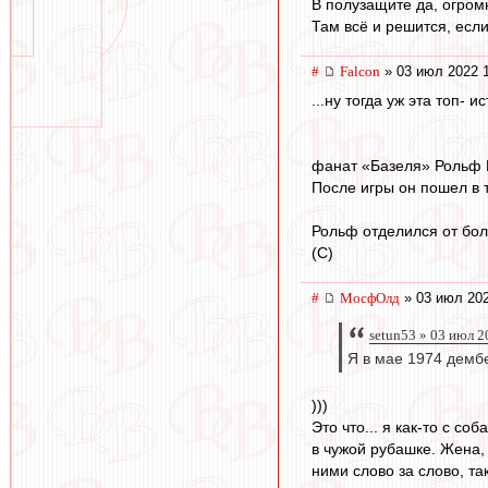
В полузащите да, огром
Там всё и решится, если
#
Falcon
» 03 июл 2022 
...ну тогда уж эта топ-
фанат «Базеля» Рольф Б
После игры он пошел в т
Рольф отделился от бол
(С)
#
МосфОлд
» 03 июл 202
setun53 » 03 июл 2
Я в мае 1974 дембе
)))
Это что... я как-то с с
в чужой рубашке. Жена, 
ними слово за слово, та