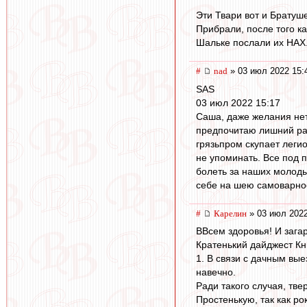
Эти Твари вот и Братуше
Прибрали, после того ка
Шальке послали их НАХ.
#
nad
» 03 июл 2022 15:
SAS
03 июл 2022 15:17
Саша, даже желания нет 
предпочитаю лишний раз
грязьпром скупает леги
не упоминать. Все под 
болеть за наших молоды
себе на шею самоварное
#
Карелин
» 03 июл 2022
ВВсем здоровья! И загар
Кратенький дайджест Кн
1. В связи с дачным в
навечно.
Ради такого случая, тв
Простенькую, так как ро