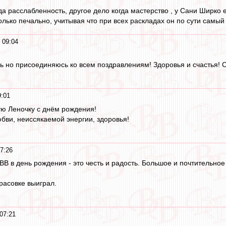
гда расслабленность, другое дело когда мастерство , у Сани Ширко е
колько печально, учитывая что при всех раскладах он по сути самый
 09:04
сь но присоединяюсь ко всем поздравлениям! Здоровья и счастья! 
9:01
ю Леночку с днём рождения!
юбви, неиссякаемой энергии, здоровья!
7:26
ВВ в день рождения - это честь и радость. Большое и почтительно
расовке выиграл.
07:21