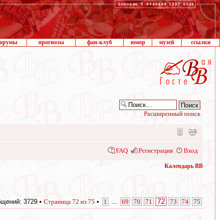
орумы
прогнозы
фан-клуб
юмор
музей
ссылки
Расширенный поиск
FAQ
Регистрация
Вход
Календарь ВВ
72
щений: 3729 •
Страница
72
из
75
•
1
...
69
70
71
73
74
75