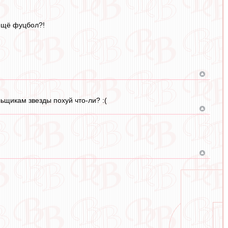
 ещё фуцбол?!
ьщикам звезды похуй что-ли? :(