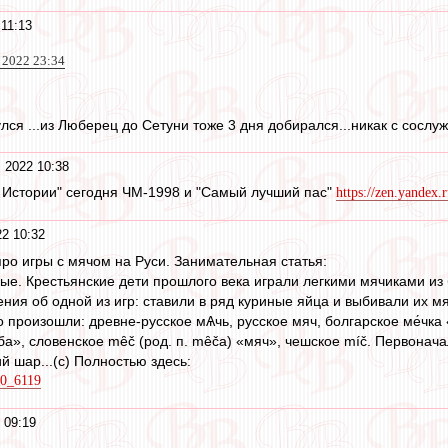
11:13
 2022 23:34
ся ...из Люберец до Сетуни тоже 3 дня добирался...никак с сослуж
 2022 10:38
в Истории" сегодня ЧМ-1998 и "Самый лучший пас"
https://zen.yandex.
2 10:32
про игры с мячом на Руси. Занимательная статья:
ые. Крестьянские дети прошлого века играли легкими мячиками из
ния об одной из игр: ставили в ряд куриные яйца и выбивали их м
го произошли: древне-русское мѦчь, русское мяч, болгарское ме́чк
а», словенское mȇč (род. п. mȇčа) «мяч», чешское míč. Первоначал
й шар...(с) Полностью здесь:
40_6119
 09:19