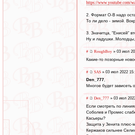
https://www.youtube.co
2. Формат О-В надо ост
То ли дело - зимой. Вокр
3. Значитца, "Енисей" в
Ну и ладушки..Молодцы,
#
RoughBoy
» 03 июл 20
Какие-то позорные ново
#
SAS
» 03 июл 2022 15:
Den_777
,
Многое будет зависеть 
#
Den_777
» 03 июл 202
Если смотреть по линия
Соболев и Промес слаб
Касьеры?
Защита у Зенита плюс-м
Кержаков сильнее Сели