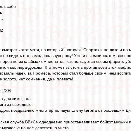
к к себе
к
..
42
смотреть этот матч, на который" нагнули" Спартак и по дате и по 
 не видеть его самодовольную рожу! Уже и с чемпионатом все поня
онеров не из слабых чемпионатов, как пользуется своим фарм клуб
пятой миллера-дюкова. Кто может выстоять против всей этой мафи
х мальчишек, за Промеса, который стал больше своим, чем воспитан
 золото, нет сомнения, да и плевать!
 15:39
а для зимы, ага..
иги за выходные.
ыездом, поздравляю многотерпеливую Елену
terpila
с прошедшим Днё
ерская служба ВВ˂С˃ однодневно приостанавливает бойкот музыки и
к-муздосье на неё девственно чисто.