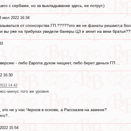
го с сербами, но за выкладывание здесь, ее потрут.)
3 июл 2022 16:34
азываться от спонсорства ГП.?????это же не фанаты решают,а босс
 вы уже на трибунах увидели банеры ЦЗ и зинит на веки братья????
33
версию - либо Европа духом нищеет, либо берет деньги ГП ...
2 16:30
2022 14:42
юс-минус того же уровня.
, это не у нас Чернов в основе, а Рассказов на замене?
го?..
2022 15:54