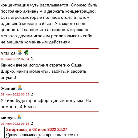
концентрация чуть расплывается. Сложно быть
постоянно активным и держать концентрацию.
Есть игроки.которые полчаса стоят, а потом
один свой момент забьют. У каждого своя
ценность. Главное что активность игрока не
мешала другим игрокам реализовывать себя,
не мешала командным действиям.
vital_23
-
03 июл 2022 07:04
Квинси вчера исполнил стратегию Саши
Ширко, найти моменты , забить, и засрать
штуки 3
Жентяй
-
03 июл 2022 06:54
У Тиля будет трансфер. Деньги получим. Но
немного. 4-5 млн.
митхун
-
03 июл 2022 06:15
Σπάρτακος » 02 июл 2022 23:27
Сразу вспоминается прошлолетнее от