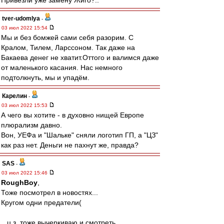
Привезли уже замену Жиго?..
tver-udomlya
-
03 июл 2022 15:54
Мы и без бомжей сами себя разорим. С
Кралом, Тилем, Ларссоном. Так даже на
Бакаева денег не хватит.Оттого и валимся даже
от маленького касания. Нас немного
подтолкнуть, мы и упадём.
Карелин
-
03 июл 2022 15:53
А чего вы хотите - в духовно нищей Европе
плюрализм давно.
Вон, УЕФа и "Шальке" сняли логотип ГП, а "ЦЗ"
как раз нет. Деньги не пахнут же, правда?
SAS
-
03 июл 2022 15:46
RoughBoy
,
Тоже посмотрел в новостях...
Кругом одни предатели(
...ц.з. тоже вычеркиваю и смотреть