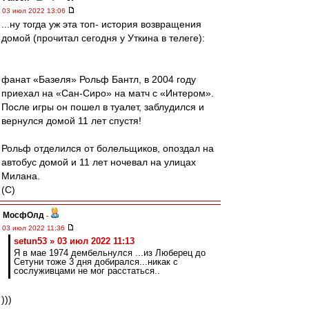
03 июл 2022 13:06
...ну тогда уж эта топ- история возвращения
домой (прочитал сегодня у Уткина в телеге):
фанат «Базеля» Рольф Бантл, в 2004 году
приехал на «Сан-Сиро» на матч с «Интером».
После игры он пошел в туалет, заблудился и
вернулся домой 11 лет спустя!
Рольф отделился от болельщиков, опоздал на
автобус домой и 11 лет ночевал на улицах
Милана.
(С)
МосфОлд
-
03 июл 2022 11:36
setun53 » 03 июл 2022 11:13
Я в мае 1974 дембельнулся ...из Люберец до
Сетуни тоже 3 дня добирался...никак с
сослуживцами не мог расстаться..
)))