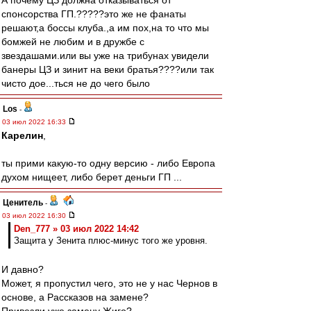
А почему ЦЗ должна отказываться от
спонсорства ГП.?????это же не фанаты
решают,а боссы клуба.,а им пох,на то что мы
бомжей не любим и в дружбе с
звездашами.или вы уже на трибунах увидели
банеры ЦЗ и зинит на веки братья????или так
чисто дое...ться не до чего было
Los
-
03 июл 2022 16:33
Карелин
,
ты прими какую-то одну версию - либо Европа
духом нищеет, либо берет деньги ГП ...
Ценитель
-
03 июл 2022 16:30
Den_777 » 03 июл 2022 14:42
Защита у Зенита плюс-минус того же уровня.
И давно?
Может, я пропустил чего, это не у нас Чернов в
основе, а Рассказов на замене?