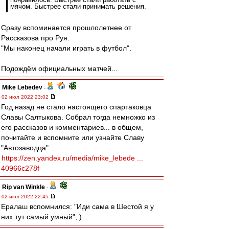
мячом. Быстрее стали принимать решения.
Сразу вспоминается прошлолетнее от
Рассказова про Руя.
"Мы наконец начали играть в футбол".
Подождём официальных матчей...
Mike Lebedev
-
02 июл 2022 23:02
Год назад не стало настоящего спартаковца
Славы Салтыкова. Собрал тогда немножко из
его рассказов и комментариев... в общем,
почитайте и вспомните или узнайте Славу
"Автозаводца"...
https://zen.yandex.ru/media/mike_lebede ...
40966c278f
Rip van Winkle
-
02 июл 2022 22:45
Ералаш вспомнился: "Иди сама в Шестой я у
них тут самый умный",:)