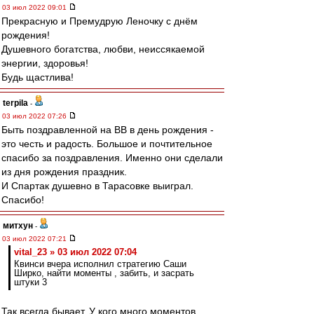
03 июл 2022 09:01
Прекрасную и Премудрую Леночку с днём
рождения!
Душевного богатства, любви, неиссякаемой
энергии, здоровья!
Будь щастлива!
terpila
-
03 июл 2022 07:26
Быть поздравленной на ВВ в день рождения -
это честь и радость. Большое и почтительное
спасибо за поздравления. Именно они сделали
из дня рождения праздник.
И Спартак душевно в Тарасовке выиграл.
Спасибо!
митхун
-
03 июл 2022 07:21
vital_23 » 03 июл 2022 07:04
Квинси вчера исполнил стратегию Саши
Ширко, найти моменты , забить, и засрать
штуки 3
Так всегда бывает. У кого много моментов