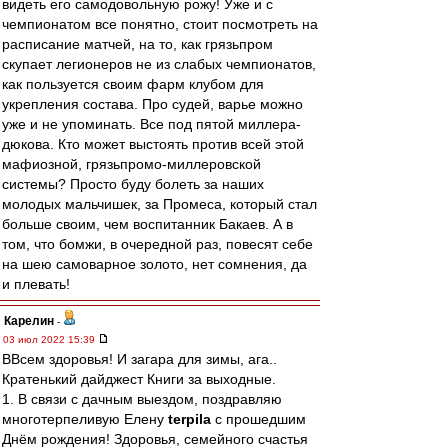
видеть его самодовольную рожу! Уже и с
чемпионатом все понятно, стоит посмотреть на
расписание матчей, на то, как грязьпром
скупает легионеров не из слабых чемпионатов,
как пользуется своим фарм клубом для
укрепления состава. Про судей, варье можно
уже и не упоминать. Все под пятой миллера-
дюкова. Кто может выстоять против всей этой
мафиозной, грязьпромо-миллеровской
системы? Просто буду болеть за наших
молодых мальчишек, за Промеса, который стал
больше своим, чем воспитанник Бакаев. А в
том, что бомжи, в очередной раз, повесят себе
на шею самоварное золото, нет сомнения, да
и плевать!
Карелин
-
03 июл 2022 15:39
ВВсем здоровья! И загара для зимы, ага..
Кратенький дайджест Книги за выходные.
1. В связи с дачным выездом, поздравляю
многотерпеливую Елену
terpila
с прошедшим
Днём рождения! Здоровья, семейного счастья