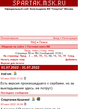
Официальный сайт болельщиков ФК "Спартак" Москва
Полная версия
Вход
•
Регистрация
FAQ
•
Поиск
Общение на сайте
Гостевая книга ВВ
»
Пред. тема
|
След. тема
Страница
72
из
75
[ Сообщений: 3729 ]
На страницу
Пред.
1
...
69
,
70
,
71
,
72
,
73
,
74
,
75
След.
Начать новую тему
Добавить
Версия для печати
01.07.2022 - 31.07.2022
irod sm
-
03 июл 2022 17:11
Есть версия произошедшего с сербами, но за
выкладывание здесь, ее потрут.)
Последнее сообщение
Спартачек-Казачек!
-
03 июл 2022 16:34