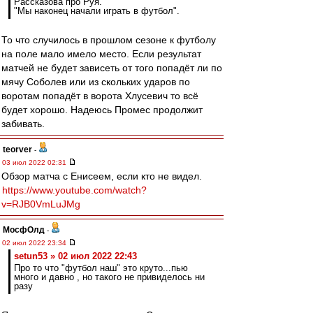
Рассказова про Руя.
"Мы наконец начали играть в футбол".
То что случилось в прошлом сезоне к футболу
на поле мало имело место. Если результат
матчей не будет зависеть от того попадёт ли по
мячу Соболев или из скольких ударов по
воротам попадёт в ворота Хлусевич то всё
будет хорошо. Надеюсь Промес продолжит
забивать.
teorver
-
03 июл 2022 02:31
Обзор матча с Енисеем, если кто не видел.
https://www.youtube.com/watch?
v=RJB0VmLuJMg
МосфОлд
-
02 июл 2022 23:34
setun53 » 02 июл 2022 22:43
Про то что "футбол наш" это круто...пью
много и давно , но такого не привиделось ни
разу