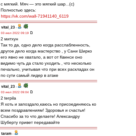
с мягкий. Мяч — это мягкий шар...(с)
Полностью здесь:
https://vk.com/wall-71941140_6119
vital_23
-
03 июл 2022 09:19
2 митхун
Так то да, одно дело когда расслабленность,
другое дело когда мастерство , у Сани Ширко
его явно не хватало, а вот от Квинси оно
видимо чуть да стало уходить , что несколько
печально, учитывая что при всех раскладах он
по сути самый лидер в атаке
vital_23
-
03 июл 2022 09:04
2 terpila
Я хоть и запоздало,каюсь но присоединяюсь ко
всем поздравлениям! Здоровья и счастья!
Спасибо за то что делаете! Александру
Шуберту привет передавайте
taram
-