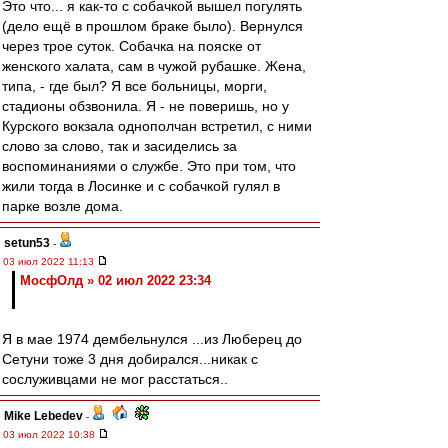
Это что... я как-то с собачкой вышел погулять
(дело ещё в прошлом браке было). Вернулся
через трое суток. Собачка на пояске от
женского халата, сам в чужой рубашке. Жена,
типа, - где был? Я все больницы, морги,
стадионы обзвонила. Я - не поверишь, но у
Курского вокзала однополчан встретил, с ними
слово за слово, так и засиделись за
воспоминаниями о службе. Это при том, что
жили тогда в Лосинке и с собачкой гулял в
парке возле дома.
setun53
-
03 июл 2022 11:13
МосфОлд » 02 июл 2022 23:34
Я в мае 1974 дембельнулся ...из Люберец до
Сетуни тоже 3 дня добирался...никак с
сослуживцами не мог расстаться..
Mike Lebedev
-
03 июл 2022 10:38