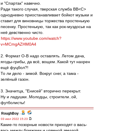
и "Спартак" навечно.
Ради такого случая, тверская служба ВВ˂С˃
однодневно приостанавливает бойкот музыки и
ставит для виновницы торжества простенькую
песенку. Простенькую, так как рок-муздосье на
неё девственно чисто.
https://www.youtube.com/watch?
v=MCmgAZHM0A4
2. Формат О-В надо оставлять. Летом дача,
ягоды-грибы, да всё, вощем..Какой тут нахрен
ещё фуцбол?!
То ли дело - зимой. Вокруг снег, а тама -
зелёный газон.
3. Значитца, "Енисей" вторично перекрыт.
Ну и ладушки..Молодцы, строители..ой,
футболисты!
RoughBoy
-
03 июл 2022 15:23
Какие-то позорные новости приходят о вась-
вась между бомжами и црвеной звездой.