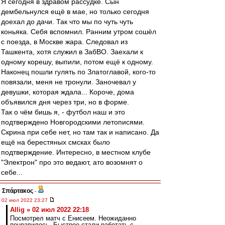
Я сегодня в здравом рассудке. Сын
дембельнулся ещё в мае, но только сегодня
доехал до дачи. Так что мы по чуть чуть
коньяка. Себя вспомнил. Ранним утром сошёл
с поезда, в Москве жара. Следовал из
Ташкента, хотя служил в ЗабВО. Заехали к
одному корешу, выпили, потом ещё к одному.
Наконец пошли гулять по Златоглавой, кого-то
повязали, меня не тронули. Заночевал у
девушки, которая ждала... Короче, дома
объявился дня через три, но в форме.
Так о чём бишь я, - футбол наш и это
подтверждено Новгородскими летописями.
Скрина при себе нет, но там так и написано. Да
ещё на берестяных смсках было
подтверждение. Интересно, в местном клубе
"Электрон" про это ведают, ато возомнят о
себе...
Σπάρτακος
-
02 июл 2022 23:27
Allig » 02 июл 2022 22:18
Посмотрел матч с Енисеем. Неожиданно
понравилось. Быстрее стали работать с