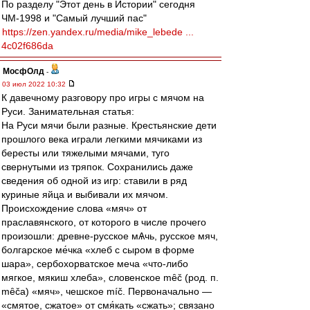
По разделу "Этот день в Истории" сегодня
ЧМ-1998 и "Самый лучший пас"
https://zen.yandex.ru/media/mike_lebede ...
4c02f686da
МосфОлд
-
03 июл 2022 10:32
К давечному разговору про игры с мячом на
Руси. Занимательная статья:
На Руси мячи были разные. Крестьянские дети
прошлого века играли легкими мячиками из
бересты или тяжелыми мячами, туго
свернутыми из тряпок. Сохранились даже
сведения об одной из игр: ставили в ряд
куриные яйца и выбивали их мячом.
Происхождение слова «мяч» от
праславянского, от которого в числе прочего
произошли: древне-русское мѦчь, русское мяч,
болгарское ме́чка «хлеб с сыром в форме
шара», сербохорватское меча «что-либо
мягкое, мякиш хлеба», словенское mȇč (род. п.
mȇčа) «мяч», чешское míč. Первоначально —
«смятое, сжатое» от смя́кать «сжать»; связано