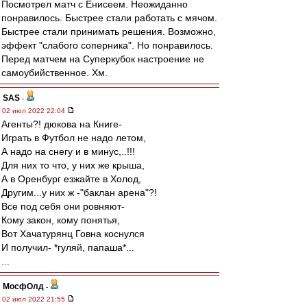
Посмотрел матч с Енисеем. Неожиданно
понравилось. Быстрее стали работать с мячом.
Быстрее стали принимать решения. Возможно,
эффект "слабого соперника". Но понравилось.
Перед матчем на Суперкубок настроение не
самоубийственное. Хм.
SAS
-
02 июл 2022 22:04
Агенты?! дюкова на Книге-
Играть в Футбол не надо летом,
А надо на снегу и в минус,..!!!
Для них то что, у них же крыша,
А в Оренбург езжайте в Холод,
Другим...у них ж -"баклан арена"?!
Все под себя они ровняют-
Кому закон, кому понятья,
Вот Хачатурянц Говна коснулся
И получил- *гуляй, папаша*...
...
МосфОлд
-
02 июл 2022 21:55