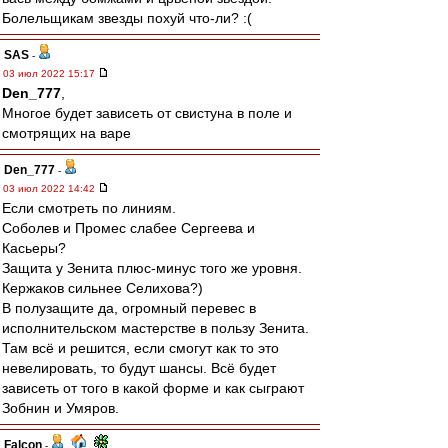
Болельщикам звезды похуй что-ли? :(
SAS
-
03 июл 2022 15:17
Den_777
,
Многое будет зависеть от свистуна в поле и
смотрящих на варе
Den_777
-
03 июл 2022 14:42
Если смотреть по линиям.
Соболев и Промес слабее Сергеева и
Касьеры?
Защита у Зенита плюс-минус того же уровня.
Кержаков сильнее Селихова?)
В полузащите да, огромный перевес в
исполнительском мастерстве в пользу Зенита.
Там всё и решится, если смогут как то это
невелировать, то будут шансы. Всё будет
зависеть от того в какой форме и как сыграют
Зобнин и Умяров.
Falcon
-