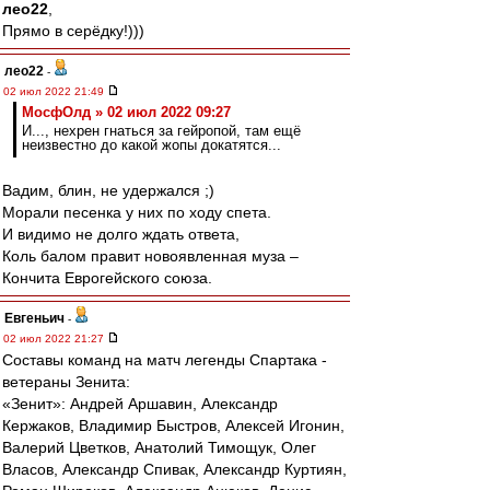
лео22
,
Прямо в серёдку!)))
лео22
-
02 июл 2022 21:49
МосфОлд » 02 июл 2022 09:27
И..., нехрен гнаться за гейропой, там ещё
неизвестно до какой жопы докатятся...
Вадим, блин, не удержался ;)
Морали песенка у них по ходу спета.
И видимо не долго ждать ответа,
Коль балом правит новоявленная муза –
Кончита Еврогейского союза.
Евгеньич
-
02 июл 2022 21:27
Составы команд на матч легенды Спартака -
ветераны Зенита:
«Зенит»: Андрей Аршавин, Александр
Кержаков, Владимир Быстров, Алексей Игонин,
Валерий Цветков, Анатолий Тимощук, Олег
Власов, Александр Спивак, Александр Куртиян,