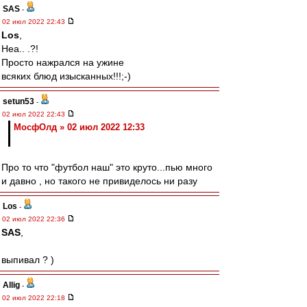
SAS
-
02 июл 2022 22:43
Los
,
Неа.. .?!
Просто нажрался на ужине
всяких блюд изысканных!!!;-)
setun53
-
02 июл 2022 22:43
МосфОлд » 02 июл 2022 12:33
Про то что "футбол наш" это круто...пью много
и давно , но такого не привиделось ни разу
Los
-
02 июл 2022 22:36
SAS
,
выпивал ? )
Allig
-
02 июл 2022 22:18