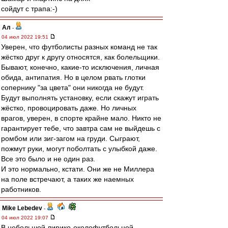
сойдут с трапа:-)
Ал
-
04 июл 2022 19:51
Уверен, что футболисты разных команд не так
жёстко друг к другу относятся, как болельщики.
Бывают, конечно, какие-то исключения, личная
обида, антипатия. Но в целом рвать глотки
сопернику "за цвета" они никогда не будут.
Будут выполнять установку, если скажут играть
жёстко, провоцировать даже. Но личных
врагов, уверен, в спорте крайне мало. Никто не
гарантирует тебе, что завтра сам не выйдешь с
ромбом или зиг-загом на груди. Сыграют,
пожмут руки, могут поболтать с улыбкой даже.
Все это было и не один раз.
И это нормально, кстати. Они же не Миллера
на поле встречают, а таких же наемных
работников.
Mike Lebedev
-
04 июл 2022 19:07
В небольшой лирико-околофутбольной