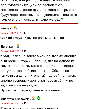
всех и вся, теперь ещё выкидыши навозные
пользуются ситуацией по полной :evil:
Интересно, игроков других команд теперь тоже
будут через военкоматы подписывать, или пока
только внутри канюшни такие методы?
митхун
-
04 июл 2022 16:18
tver-udomlya
, Крал не разрывал контакт.
Евгеньич
-
04 июл 2022 16:14
Край
, Теперь я понял в чем по твоему мнению
был косяк Витории. Странно, что на одного из
самых принципиальных соперников последних
лет у игроков не было настроя. Обычно на
такие игры дополнительный настрой не нужен,
многие тренеры именно так говорят. Я лично
недонастроя не увидел.
Ну, сколько людей, столько и мнений.
Спартачек-Казачек!
-
04 июл 2022 16:13
Евгеньич
, скорее уже руководитель