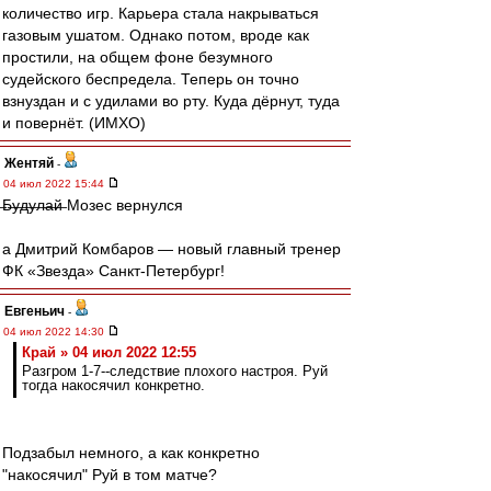
количество игр. Карьера стала накрываться
газовым ушатом. Однако потом, вроде как
простили, на общем фоне безумного
судейского беспредела. Теперь он точно
взнуздан и с удилами во рту. Куда дёрнут, туда
и повернёт. (ИМХО)
Жентяй
-
04 июл 2022 15:44
̶Б̶у̶д̶у̶л̶а̶й̶ Мозес вернулся
а Дмитрий Комбаров — новый главный тренер
ФК «Звезда» Санкт-Петербург!
Евгеньич
-
04 июл 2022 14:30
Край » 04 июл 2022 12:55
Разгром 1-7--следствие плохого настроя. Руй
тогда накосячил конкретно.
Подзабыл немного, а как конкретно
"накосячил" Руй в том матче?