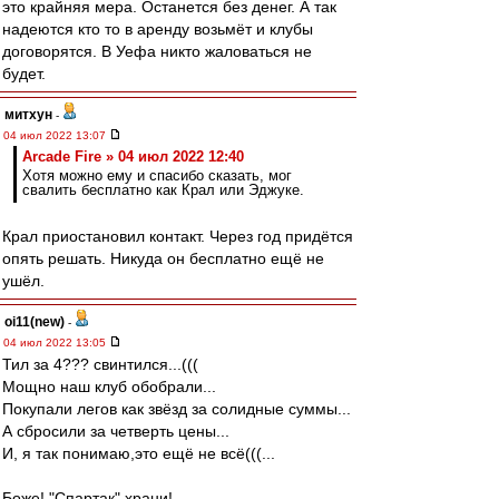
это крайняя мера. Останется без денег. А так
надеются кто то в аренду возьмёт и клубы
договорятся. В Уефа никто жаловаться не
будет.
митхун
-
04 июл 2022 13:07
Arcade Fire » 04 июл 2022 12:40
Хотя можно ему и спасибо сказать, мог
свалить бесплатно как Крал или Эджуке.
Крал приостановил контакт. Через год придётся
опять решать. Никуда он бесплатно ещё не
ушёл.
oi11(new)
-
04 июл 2022 13:05
Тил за 4??? свинтился...(((
Мощно наш клуб обобрали...
Покупали легов как звёзд за солидные суммы...
А сбросили за четверть цены...
И, я так понимаю,это ещё не всё(((...
Боже! "Спартак" храни!