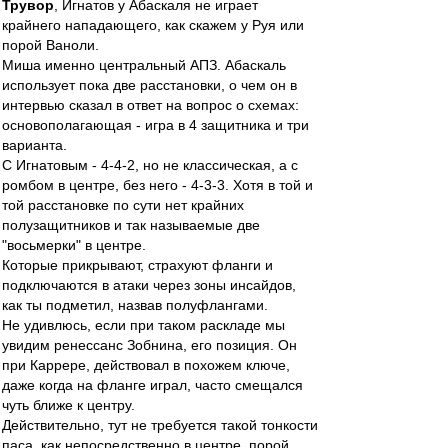
Трувор
, Игнатов у Абаскаля не играет
крайнего нападающего, как скажем у Руя или
порой Ваноли.
Миша именно центральный АПЗ. Абаскаль
использует пока две расстановки, о чем он в
интервью сказал в ответ на вопрос о схемах:
основополагающая - игра в 4 защитника и три
варианта.
С Игнатовым - 4-4-2, но не классическая, а с
ромбом в центре, без него - 4-3-3. Хотя в той и
той расстановке по сути нет крайних
полузащитников и так называемые две
"восьмерки" в центре.
Которые прикрывают, страхуют фланги и
подключаются в атаки через зоны инсайдов,
как ты подметил, назвав полуфлангами.
Не удивлюсь, если при таком раскладе мы
увидим ренессанс Зобнина, его позиция. Он
при Каррере, действовал в похожем ключе,
даже когда на фланге играл, часто смещался
чуть ближе к центру.
Действительно, тут не требуется такой тонкости
паса, как непосредственно в центре, порой