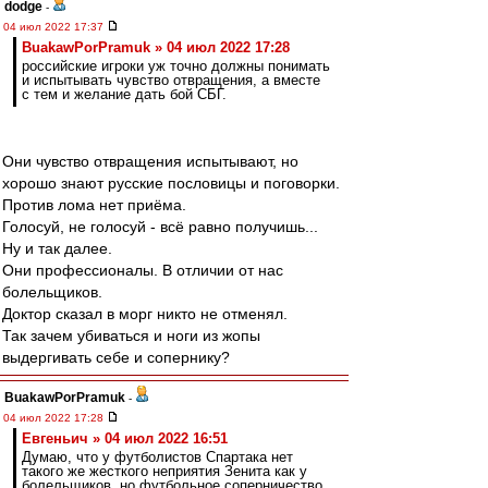
dodge
-
04 июл 2022 17:37
BuakawPorPramuk » 04 июл 2022 17:28
российские игроки уж точно должны понимать
и испытывать чувство отвращения, а вместе
с тем и желание дать бой СБГ.
Они чувство отвращения испытывают, но
хорошо знают русские пословицы и поговорки.
Против лома нет приёма.
Голосуй, не голосуй - всё равно получишь...
Ну и так далее.
Они профессионалы. В отличии от нас
болельщиков.
Доктор сказал в морг никто не отменял.
Так зачем убиваться и ноги из жопы
выдергивать себе и сопернику?
BuakawPorPramuk
-
04 июл 2022 17:28
Евгеньич » 04 июл 2022 16:51
Думаю, что у футболистов Спартака нет
такого же жесткого неприятия Зенита как у
болельщиков, но футбольное соперничество