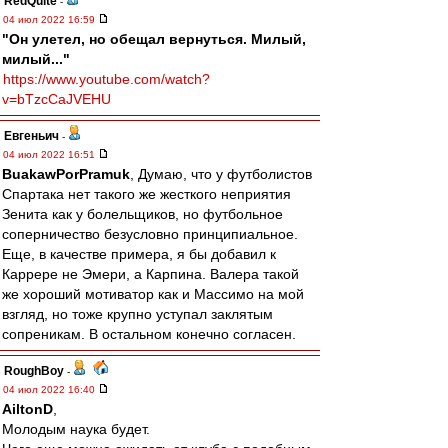
RedQuite
-
04 июл 2022 16:59
"Он улетел, но обещал вернуться. Милый,
милый..."
https://www.youtube.com/watch?
v=bTzcCaJVEHU
Евгеньич
-
04 июл 2022 16:51
BuakawPorPramuk
, Думаю, что у футболистов
Спартака нет такого же жесткого неприятия
Зенита как у болельщиков, но футбольное
соперничество безусловно принципиальное.
Еще, в качестве примера, я бы добавил к
Каррере не Эмери, а Карпина. Валера такой
же хороший мотиватор как и Массимо на мой
взгляд, но тоже крупно уступал заклятым
сопреникам. В остальном конечно согласен.
RoughBoy
-
04 июл 2022 16:40
AiltonD
,
Молодым наука будет.