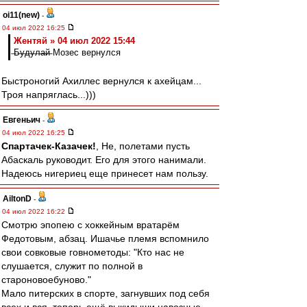
oi11(new)
-
04 июл 2022 16:25
Жентяй » 04 июл 2022 15:44
̶Б̶у̶д̶у̶л̶а̶й̶ Мозес вернулся
Быстроногий Ахиллес вернулся к ахейцам...
Троя напряглась...)))
Евгеньич
-
04 июл 2022 16:25
Спартачек-Казачек!
, Не, полетами пусть
Абаскаль руководит. Его для этого нанимали.
Надеюсь нигериец еще принесет нам пользу.
AiltonD
-
04 июл 2022 16:22
Смотрю эпопею с хоккейным вратарём
Федотовым, абзац. Ишачье племя вспомнило
свои совковые говнометоды: "Кто нас не
слушается, служит по полной в
староновоебуново."
Мало питерских в спорте, загнувших под себя