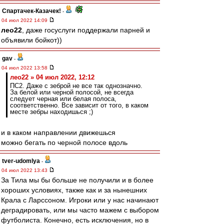
Спартачек-Казачек!
-
04 июл 2022 14:09
лео22
, даже госуслуги поддержали парней и
объявили бойкот))
gav
-
04 июл 2022 13:58
лео22 » 04 июл 2022, 12:12
ПС2. Даже с зеброй не все так однозначно.
За белой или черной полосой, не всегда
следует черная или белая полоса,
соответственно. Все зависит от того, в каком
месте зебры находишься ;)
и в каком направлении движешься
можно бегать по черной полосе вдоль
tver-udomlya
-
04 июл 2022 13:43
За Тила мы бы больше не получили и в более
хороших условиях, также как и за нынешних
Крала с Ларссоном. Игроки или у нас начинают
деградировать, или мы часто мажем с выбором
футболиста. Конечно, есть исключения, но в