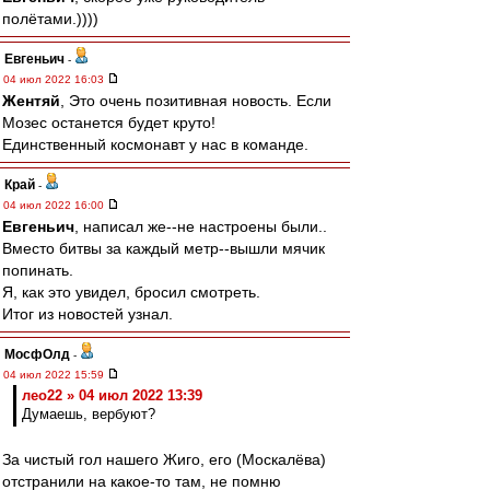
полётами.))))
Евгеньич
-
04 июл 2022 16:03
Жентяй
, Это очень позитивная новость. Если
Мозес останется будет круто!
Единственный космонавт у нас в команде.
Край
-
04 июл 2022 16:00
Евгеньич
, написал же--не настроены были..
Вместо битвы за каждый метр--вышли мячик
попинать.
Я, как это увидел, бросил смотреть.
Итог из новостей узнал.
МосфОлд
-
04 июл 2022 15:59
лео22 » 04 июл 2022 13:39
Думаешь, вербуют?
За чистый гол нашего Жиго, его (Москалёва)
отстранили на какое-то там, не помню