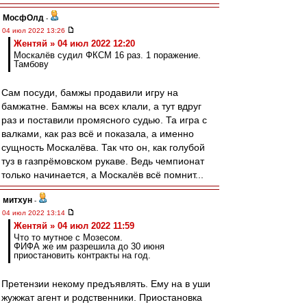
МосфОлд
-
04 июл 2022 13:26
Жентяй » 04 июл 2022 12:20
Москалёв судил ФКСМ 16 раз. 1 поражение.
Тамбову
Сам посуди, бамжы продавили игру на
бамжатне. Бамжы на всех клали, а тут вдруг
раз и поставили промясного судью. Та игра с
валками, как раз всё и показала, а именно
сущность Москалёва. Так что он, как голубой
туз в газпрёмовском рукаве. Ведь чемпионат
только начинается, а Москалёв всё помнит...
митхун
-
04 июл 2022 13:14
Жентяй » 04 июл 2022 11:59
Что то мутное с Мозесом.
ФИФА же им разрешила до 30 июня
приостановить контракты на год.
Претензии некому предъявлять. Ему на в уши
жужжат агент и родственники. Приостановка