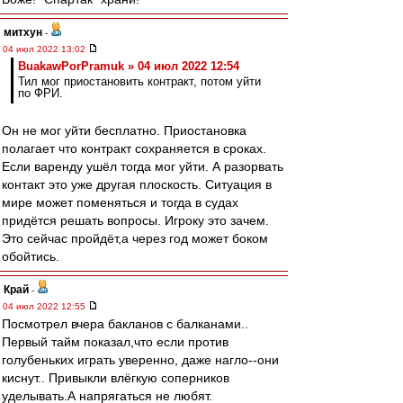
митхун
-
04 июл 2022 13:02
BuakawPorPramuk » 04 июл 2022 12:54
Тил мог приостановить контракт, потом уйти
по ФРИ.
Он не мог уйти бесплатно. Приостановка
полагает что контракт сохраняется в сроках.
Если варенду ушёл тогда мог уйти. А разорвать
контакт это уже другая плоскость. Ситуация в
мире может поменяться и тогда в судах
придётся решать вопросы. Игроку это зачем.
Это сейчас пройдёт,а через год может боком
обойтись.
Край
-
04 июл 2022 12:55
Посмотрел вчера бакланов с балканами..
Первый тайм показал,что если против
голубеньких играть уверенно, даже нагло--они
киснут.. Привыкли влёгкую соперников
уделывать.А напрягаться не любят.