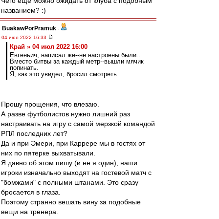
Чего еще можно ожидать от клуба с подобным
названием? :)
BuakawPorPramuk
-
04 июл 2022 16:33
Край » 04 июл 2022 16:00
Евгеньич, написал же--не настроены были..
Вместо битвы за каждый метр--вышли мячик
попинать.
Я, как это увидел, бросил смотреть.
Прошу прощения, что влезаю.
А разве футболистов нужно лишний раз
настраивать на игру с самой мерзкой командой
РПЛ последних лет?
Да и при Эмери, при Каррере мы в гостях от
них по пятерке выхватывали.
Я давно об этом пишу (и не я один), наши
игроки изначально выходят на гостевой матч с
"бомжами" с полными штанами. Это сразу
бросается в глаза.
Поэтому странно вешать вину за подобные
вещи на тренера.