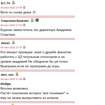
Б.Г.-74
-
04 июл 2022 17:56
Витя,ты снова дома :D
Спартачек-Казачек!
-
04 июл 2022 17:53
Ещенко заместитель тех директора Академии
Спартака.
slava1
-
04 июл 2022 17:47
Кто мешал луковцам ,зная о дружбе фанатов,
работать с ЦЗ титульным спонсором и на
уровне академий.Не обеднели бы уж точно.
Выиграем,если не проиграем до игры.
wert_vao
-
04 июл 2022 17:46
dodge
,
Вполне возможно.
Растёт поколение которое "всё понимает" и
ему не зачем выпрыгивать из штанов.