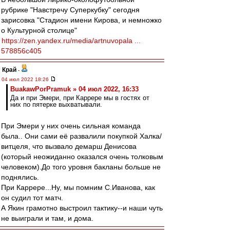
рубрике "Навстречу Суперкубку" сегодня
зарисовка "Стадион имени Кирова, и немножко
о Культурной столице"
https://zen.yandex.ru/media/artnuvopala ...
578856c405
Край
-
04 июл 2022 18:26
BuakawPorPramuk » 04 июл 2022, 16:33
Да и при Эмери, при Каррере мы в гостях от
них по пятерке выхватывали.
При Эмери у них очень сильная команда
была.. Они сами её развалили покупкой Халка/
витцеля, что вызвало демарш Денисова
(который неожиданно оказался очень толковым
человеком).До того уровня бакланы больше не
поднялись.
При Каррере...Ну, мы помним С.Иванова, как
он судил тот матч.
А Якин грамотно выстроил тактику--и наши чуть
не выиграли и там, и дома.