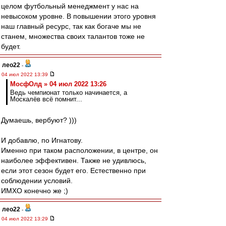
целом футбольный менеджмент у нас на
невысоком уровне. В повышении этого уровня
наш главный ресурс, так как богаче мы не
станем, множества своих талантов тоже не
будет.
лео22
-
04 июл 2022 13:39
МосфОлд » 04 июл 2022 13:26
Ведь чемпионат только начинается, а
Москалёв всё помнит...
Думаешь, вербуют? )))
И добавлю, по Игнатову.
Именно при таком расположении, в центре, он
наиболее эффективен. Также не удивлюсь,
если этот сезон будет его. Естественно при
соблюдении условий.
ИМХО конечно же ;)
лео22
-
04 июл 2022 13:29