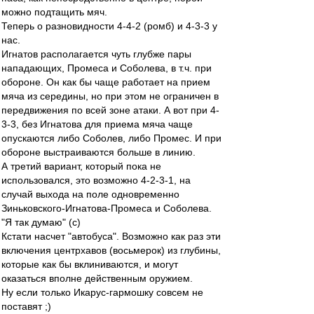
можно подтащить мяч.
Теперь о разновидности 4-4-2 (ромб) и 4-3-3 у
нас.
Игнатов располагается чуть глубже пары
нападающих, Промеса и Соболева, в т.ч. при
обороне. Он как бы чаще работает на прием
мяча из середины, но при этом не ограничен в
передвижения по всей зоне атаки. А вот при 4-
3-3, без Игнатова для приема мяча чаще
опускаются либо Соболев, либо Промес. И при
обороне выстраиваются больше в линию.
А третий вариант, который пока не
использовался, это возможно 4-2-3-1, на
случай выхода на поле одновременно
Зиньковского-Игнатова-Промеса и Соболева.
"Я так думаю" (с)
Кстати насчет "автобуса". Возможно как раз эти
включения центрхавов (восьмерок) из глубины,
которые как бы вклиниваются, и могут
оказаться вполне действенным оружием.
Ну если только Икарус-гармошку совсем не
поставят ;)