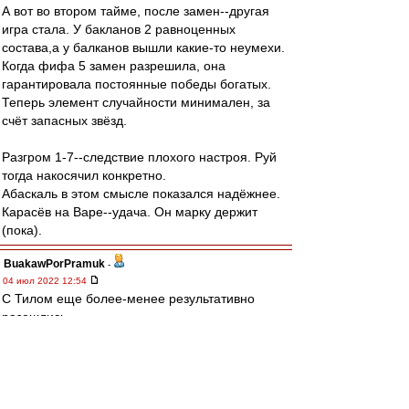
А вот во втором тайме, после замен--другая
игра стала. У бакланов 2 равноценных
состава,а у балканов вышли какие-то неумехи.
Когда фифа 5 замен разрешила, она
гарантировала постоянные победы богатых.
Теперь элемент случайности минимален, за
счёт запасных звёзд.
Разгром 1-7--следствие плохого настроя. Руй
тогда накосячил конкретно.
Абаскаль в этом смысле показался надёжнее.
Карасёв на Варе--удача. Он марку держит
(пока).
BuakawPorPramuk
-
04 июл 2022 12:54
С Тилом еще более-менее результативно
разошлись.
В нынешних условиях не мы диктуем условия,
а нам.
Тил мог приостановить контракт, потом уйти по
ФРИ. А мог разорвать по соглашению сторон,
как один легендарный BLMщик.