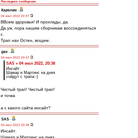
Последнее сообщение
Карелин
-
04 июл 2022 20:57
ВВсем здоровья! И прохлады, да.
Да уж, пора нашим сборникам воссоединяться
с.
Трап нах Остен, вощем..
gav
-
04 июл 2022 20:47
SAS » 04 июл 2022, 20:38
Инсайт:
Шамар и Мартинс на днях
сойдут с трапа:-)
Чистый трап! Чистый трап!
и точка
а с какого сайта инсайт?
SAS
-
04 июл 2022 20:38
Инсайт:
Шамар и Мартинс на днях