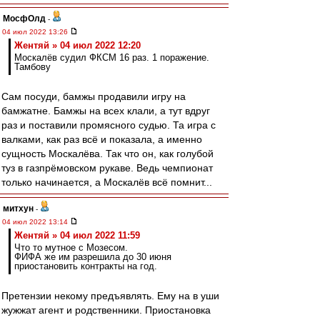
МосфОлд
-
04 июл 2022 13:26
Жентяй » 04 июл 2022 12:20
Москалёв судил ФКСМ 16 раз. 1 поражение.
Тамбову
Сам посуди, бамжы продавили игру на
бамжатне. Бамжы на всех клали, а тут вдруг
раз и поставили промясного судью. Та игра с
валками, как раз всё и показала, а именно
сущность Москалёва. Так что он, как голубой
туз в газпрёмовском рукаве. Ведь чемпионат
только начинается, а Москалёв всё помнит...
митхун
-
04 июл 2022 13:14
Жентяй » 04 июл 2022 11:59
Что то мутное с Мозесом.
ФИФА же им разрешила до 30 июня
приостановить контракты на год.
Претензии некому предъявлять. Ему на в уши
жужжат агент и родственники. Приостановка