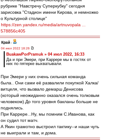
рубрике "Навстречу Суперкубку" сегодня
зарисовка "Стадион имени Кирова, и немножко
о Культурной столице"
https://zen.yandex.ru/media/artnuvopala ...
578856c405
Край
-
04 июл 2022 18:26
BuakawPorPramuk » 04 июл 2022, 16:33
Да и при Эмери, при Каррере мы в гостях от
них по пятерке выхватывали.
При Эмери у них очень сильная команда
была.. Они сами её развалили покупкой Халка/
витцеля, что вызвало демарш Денисова
(который неожиданно оказался очень толковым
человеком).До того уровня бакланы больше не
поднялись.
При Каррере...Ну, мы помним С.Иванова, как
он судил тот матч.
А Якин грамотно выстроил тактику--и наши чуть
не выиграли и там, и дома.