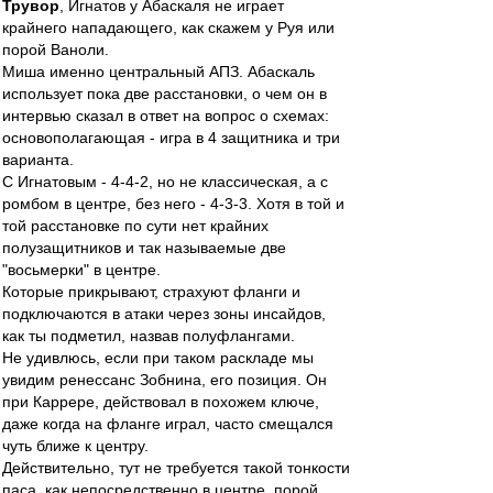
Трувор
, Игнатов у Абаскаля не играет
крайнего нападающего, как скажем у Руя или
порой Ваноли.
Миша именно центральный АПЗ. Абаскаль
использует пока две расстановки, о чем он в
интервью сказал в ответ на вопрос о схемах:
основополагающая - игра в 4 защитника и три
варианта.
С Игнатовым - 4-4-2, но не классическая, а с
ромбом в центре, без него - 4-3-3. Хотя в той и
той расстановке по сути нет крайних
полузащитников и так называемые две
"восьмерки" в центре.
Которые прикрывают, страхуют фланги и
подключаются в атаки через зоны инсайдов,
как ты подметил, назвав полуфлангами.
Не удивлюсь, если при таком раскладе мы
увидим ренессанс Зобнина, его позиция. Он
при Каррере, действовал в похожем ключе,
даже когда на фланге играл, часто смещался
чуть ближе к центру.
Действительно, тут не требуется такой тонкости
паса, как непосредственно в центре, порой