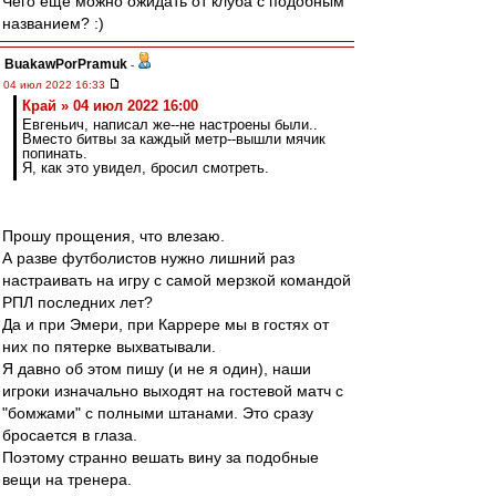
Чего еще можно ожидать от клуба с подобным
названием? :)
BuakawPorPramuk
-
04 июл 2022 16:33
Край » 04 июл 2022 16:00
Евгеньич, написал же--не настроены были..
Вместо битвы за каждый метр--вышли мячик
попинать.
Я, как это увидел, бросил смотреть.
Прошу прощения, что влезаю.
А разве футболистов нужно лишний раз
настраивать на игру с самой мерзкой командой
РПЛ последних лет?
Да и при Эмери, при Каррере мы в гостях от
них по пятерке выхватывали.
Я давно об этом пишу (и не я один), наши
игроки изначально выходят на гостевой матч с
"бомжами" с полными штанами. Это сразу
бросается в глаза.
Поэтому странно вешать вину за подобные
вещи на тренера.