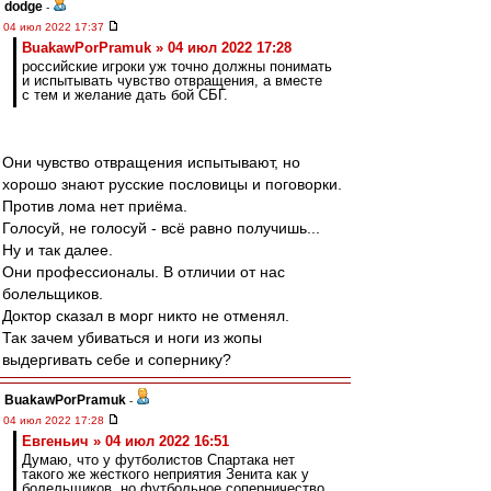
dodge
-
04 июл 2022 17:37
BuakawPorPramuk » 04 июл 2022 17:28
российские игроки уж точно должны понимать
и испытывать чувство отвращения, а вместе
с тем и желание дать бой СБГ.
Они чувство отвращения испытывают, но
хорошо знают русские пословицы и поговорки.
Против лома нет приёма.
Голосуй, не голосуй - всё равно получишь...
Ну и так далее.
Они профессионалы. В отличии от нас
болельщиков.
Доктор сказал в морг никто не отменял.
Так зачем убиваться и ноги из жопы
выдергивать себе и сопернику?
BuakawPorPramuk
-
04 июл 2022 17:28
Евгеньич » 04 июл 2022 16:51
Думаю, что у футболистов Спартака нет
такого же жесткого неприятия Зенита как у
болельщиков, но футбольное соперничество