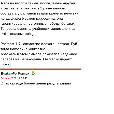
А вот во втором тайме, после замен--другая
игра стала. У бакланов 2 равноценных
состава,а у балканов вышли какие-то неумехи.
Когда фифа 5 замен разрешила, она
гарантировала постоянные победы богатых.
Теперь элемент случайности минимален, за
счёт запасных звёзд.
Разгром 1-7--следствие плохого настроя. Руй
тогда накосячил конкретно.
Абаскаль в этом смысле показался надёжнее.
Карасёв на Варе--удача. Он марку держит
(пока).
BuakawPorPramuk
-
04 июл 2022 12:54
С Тилом еще более-менее результативно
разошлись.
В нынешних условиях не мы диктуем условия,
а нам.
Тил мог приостановить контракт, потом уйти по
ФРИ. А мог разорвать по соглашению сторон,
как один легендарный BLMщик.