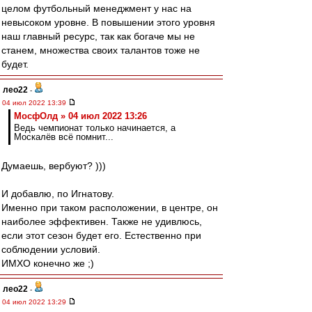
целом футбольный менеджмент у нас на
невысоком уровне. В повышении этого уровня
наш главный ресурс, так как богаче мы не
станем, множества своих талантов тоже не
будет.
лео22
-
04 июл 2022 13:39
МосфОлд » 04 июл 2022 13:26
Ведь чемпионат только начинается, а
Москалёв всё помнит...
Думаешь, вербуют? )))
И добавлю, по Игнатову.
Именно при таком расположении, в центре, он
наиболее эффективен. Также не удивлюсь,
если этот сезон будет его. Естественно при
соблюдении условий.
ИМХО конечно же ;)
лео22
-
04 июл 2022 13:29