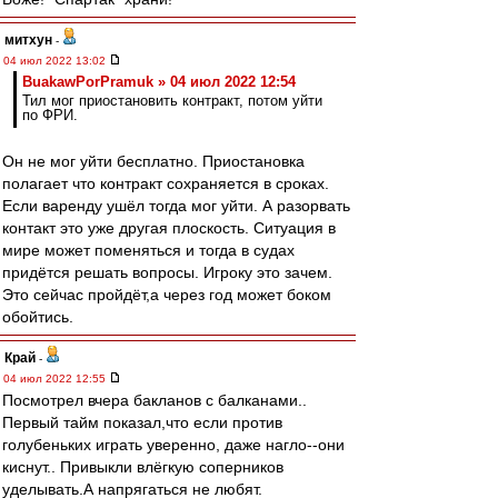
митхун
-
04 июл 2022 13:02
BuakawPorPramuk » 04 июл 2022 12:54
Тил мог приостановить контракт, потом уйти
по ФРИ.
Он не мог уйти бесплатно. Приостановка
полагает что контракт сохраняется в сроках.
Если варенду ушёл тогда мог уйти. А разорвать
контакт это уже другая плоскость. Ситуация в
мире может поменяться и тогда в судах
придётся решать вопросы. Игроку это зачем.
Это сейчас пройдёт,а через год может боком
обойтись.
Край
-
04 июл 2022 12:55
Посмотрел вчера бакланов с балканами..
Первый тайм показал,что если против
голубеньких играть уверенно, даже нагло--они
киснут.. Привыкли влёгкую соперников
уделывать.А напрягаться не любят.