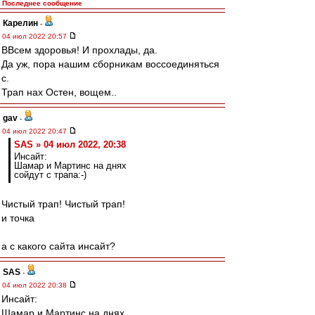
Последнее сообщение
Карелин
-
04 июл 2022 20:57
ВВсем здоровья! И прохлады, да.
Да уж, пора нашим сборникам воссоединяться
с.
Трап нах Остен, вощем..
gav
-
04 июл 2022 20:47
SAS » 04 июл 2022, 20:38
Инсайт:
Шамар и Мартинс на днях
сойдут с трапа:-)
Чистый трап! Чистый трап!
и точка
а с какого сайта инсайт?
SAS
-
04 июл 2022 20:38
Инсайт:
Шамар и Мартинс на днях