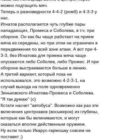
можно подтащить мяч.
Теперь о разновидности 4-4-2 (ромб) и 4-3-3 у
нас.
Игнатов располагается чуть глубже пары
нападающих, Промеса и Соболева, в т.ч. при
обороне. Он как бы чаще работает на прием
мяча из середины, но при этом не ограничен в
передвижения по всей зоне атаки. А вот при 4-
3-3, без Игнатова для приема мяча чаще
опускаются либо Соболев, либо Промес. И при
обороне выстраиваются больше в линию.
А третий вариант, который пока не
использовался, это возможно 4-2-3-1, на
случай выхода на поле одновременно
Зиньковского-Игнатова-Промеса и Соболева.
"Я так думаю" (с)
Кстати насчет "автобуса". Возможно как раз эти
включения центрхавов (восьмерок) из глубины,
которые как бы вклиниваются, и могут
оказаться вполне действенным оружием.
Ну если только Икарус-гармошку совсем не
поставят ;)