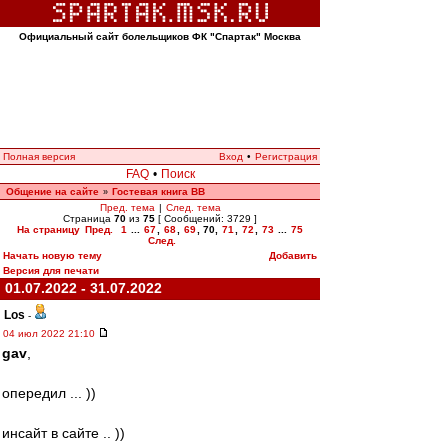
Официальный сайт болельщиков ФК "Спартак" Москва
Полная версия
Вход
•
Регистрация
FAQ
•
Поиск
Общение на сайте
Гостевая книга ВВ
»
Пред. тема
|
След. тема
Страница
70
из
75
[ Сообщений: 3729 ]
На страницу
Пред.
1
...
67
,
68
,
69
,
70
,
71
,
72
,
73
...
75
След.
Начать новую тему
Добавить
Версия для печати
01.07.2022 - 31.07.2022
Los
-
04 июл 2022 21:10
gav
,
опередил ... ))
инсайт в сайте .. ))