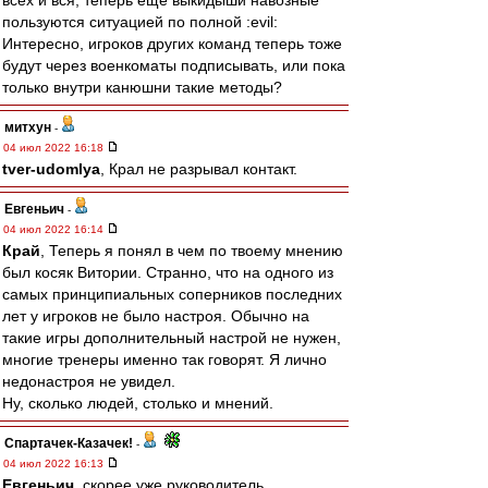
всех и вся, теперь ещё выкидыши навозные
пользуются ситуацией по полной :evil:
Интересно, игроков других команд теперь тоже
будут через военкоматы подписывать, или пока
только внутри канюшни такие методы?
митхун
-
04 июл 2022 16:18
tver-udomlya
, Крал не разрывал контакт.
Евгеньич
-
04 июл 2022 16:14
Край
, Теперь я понял в чем по твоему мнению
был косяк Витории. Странно, что на одного из
самых принципиальных соперников последних
лет у игроков не было настроя. Обычно на
такие игры дополнительный настрой не нужен,
многие тренеры именно так говорят. Я лично
недонастроя не увидел.
Ну, сколько людей, столько и мнений.
Спартачек-Казачек!
-
04 июл 2022 16:13
Евгеньич
, скорее уже руководитель