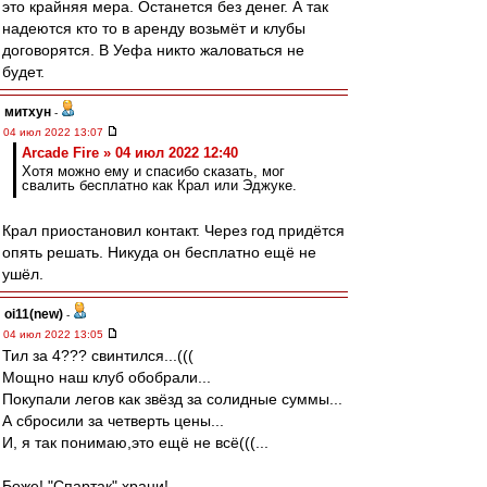
это крайняя мера. Останется без денег. А так
надеются кто то в аренду возьмёт и клубы
договорятся. В Уефа никто жаловаться не
будет.
митхун
-
04 июл 2022 13:07
Arcade Fire » 04 июл 2022 12:40
Хотя можно ему и спасибо сказать, мог
свалить бесплатно как Крал или Эджуке.
Крал приостановил контакт. Через год придётся
опять решать. Никуда он бесплатно ещё не
ушёл.
oi11(new)
-
04 июл 2022 13:05
Тил за 4??? свинтился...(((
Мощно наш клуб обобрали...
Покупали легов как звёзд за солидные суммы...
А сбросили за четверть цены...
И, я так понимаю,это ещё не всё(((...
Боже! "Спартак" храни!