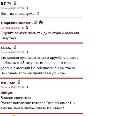
Б.Г.-74
-
04 июл 2022 17:56
Витя,ты снова дома :D
Спартачек-Казачек!
-
04 июл 2022 17:53
Ещенко заместитель тех директора Академии
Спартака.
slava1
-
04 июл 2022 17:47
Кто мешал луковцам ,зная о дружбе фанатов,
работать с ЦЗ титульным спонсором и на
уровне академий.Не обеднели бы уж точно.
Выиграем,если не проиграем до игры.
wert_vao
-
04 июл 2022 17:46
dodge
,
Вполне возможно.
Растёт поколение которое "всё понимает" и
ему не зачем выпрыгивать из штанов.