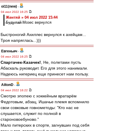
oi11(new)
-
04 июл 2022 16:25
Жентяй » 04 июл 2022 15:44
̶Б̶у̶д̶у̶л̶а̶й̶ Мозес вернулся
Быстроногий Ахиллес вернулся к ахейцам...
Троя напряглась...)))
Евгеньич
-
04 июл 2022 16:25
Спартачек-Казачек!
, Не, полетами пусть
Абаскаль руководит. Его для этого нанимали.
Надеюсь нигериец еще принесет нам пользу.
AiltonD
-
04 июл 2022 16:22
Смотрю эпопею с хоккейным вратарём
Федотовым, абзац. Ишачье племя вспомнило
свои совковые говнометоды: "Кто нас не
слушается, служит по полной в
староновоебуново."
Мало питерских в спорте, загнувших под себя