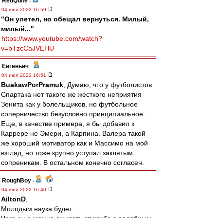
RedQuite
-
04 июл 2022 16:59
"Он улетел, но обещал вернуться. Милый,
милый..."
https://www.youtube.com/watch?
v=bTzcCaJVEHU
Евгеньич
-
04 июл 2022 16:51
BuakawPorPramuk
, Думаю, что у футболистов
Спартака нет такого же жесткого неприятия
Зенита как у болельщиков, но футбольное
соперничество безусловно принципиальное.
Еще, в качестве примера, я бы добавил к
Каррере не Эмери, а Карпина. Валера такой
же хороший мотиватор как и Массимо на мой
взгляд, но тоже крупно уступал заклятым
сопреникам. В остальном конечно согласен.
RoughBoy
-
04 июл 2022 16:40
AiltonD
,
Молодым наука будет.