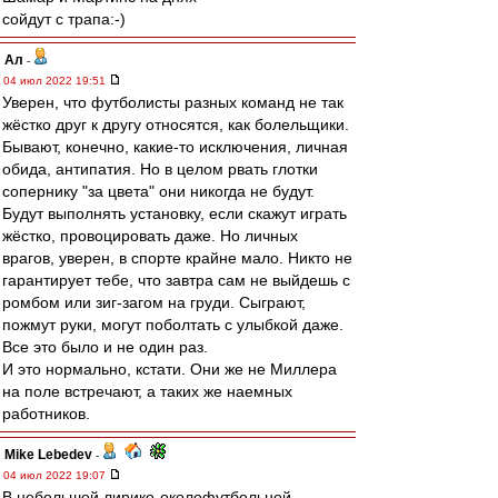
сойдут с трапа:-)
Ал
-
04 июл 2022 19:51
Уверен, что футболисты разных команд не так
жёстко друг к другу относятся, как болельщики.
Бывают, конечно, какие-то исключения, личная
обида, антипатия. Но в целом рвать глотки
сопернику "за цвета" они никогда не будут.
Будут выполнять установку, если скажут играть
жёстко, провоцировать даже. Но личных
врагов, уверен, в спорте крайне мало. Никто не
гарантирует тебе, что завтра сам не выйдешь с
ромбом или зиг-загом на груди. Сыграют,
пожмут руки, могут поболтать с улыбкой даже.
Все это было и не один раз.
И это нормально, кстати. Они же не Миллера
на поле встречают, а таких же наемных
работников.
Mike Lebedev
-
04 июл 2022 19:07
В небольшой лирико-околофутбольной