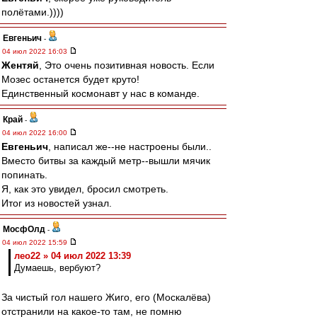
полётами.))))
Евгеньич
-
04 июл 2022 16:03
Жентяй
, Это очень позитивная новость. Если
Мозес останется будет круто!
Единственный космонавт у нас в команде.
Край
-
04 июл 2022 16:00
Евгеньич
, написал же--не настроены были..
Вместо битвы за каждый метр--вышли мячик
попинать.
Я, как это увидел, бросил смотреть.
Итог из новостей узнал.
МосфОлд
-
04 июл 2022 15:59
лео22 » 04 июл 2022 13:39
Думаешь, вербуют?
За чистый гол нашего Жиго, его (Москалёва)
отстранили на какое-то там, не помню