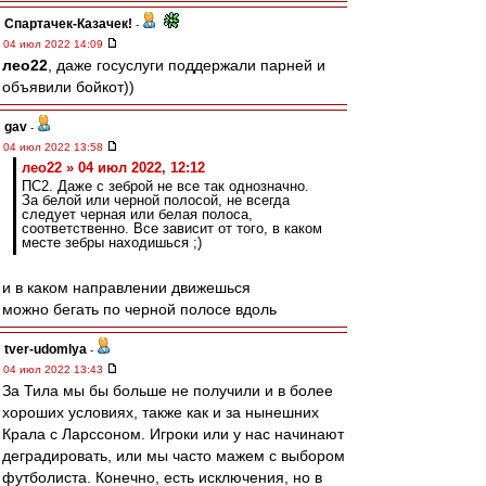
Спартачек-Казачек!
-
04 июл 2022 14:09
лео22
, даже госуслуги поддержали парней и
объявили бойкот))
gav
-
04 июл 2022 13:58
лео22 » 04 июл 2022, 12:12
ПС2. Даже с зеброй не все так однозначно.
За белой или черной полосой, не всегда
следует черная или белая полоса,
соответственно. Все зависит от того, в каком
месте зебры находишься ;)
и в каком направлении движешься
можно бегать по черной полосе вдоль
tver-udomlya
-
04 июл 2022 13:43
За Тила мы бы больше не получили и в более
хороших условиях, также как и за нынешних
Крала с Ларссоном. Игроки или у нас начинают
деградировать, или мы часто мажем с выбором
футболиста. Конечно, есть исключения, но в