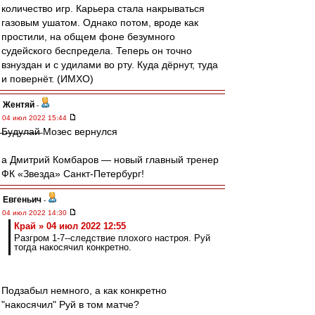
количество игр. Карьера стала накрываться
газовым ушатом. Однако потом, вроде как
простили, на общем фоне безумного
судейского беспредела. Теперь он точно
взнуздан и с удилами во рту. Куда дёрнут, туда
и повернёт. (ИМХО)
Жентяй
-
04 июл 2022 15:44
̶Б̶у̶д̶у̶л̶а̶й̶ Мозес вернулся
а Дмитрий Комбаров — новый главный тренер
ФК «Звезда» Санкт-Петербург!
Евгеньич
-
04 июл 2022 14:30
Край » 04 июл 2022 12:55
Разгром 1-7--следствие плохого настроя. Руй
тогда накосячил конкретно.
Подзабыл немного, а как конкретно
"накосячил" Руй в том матче?