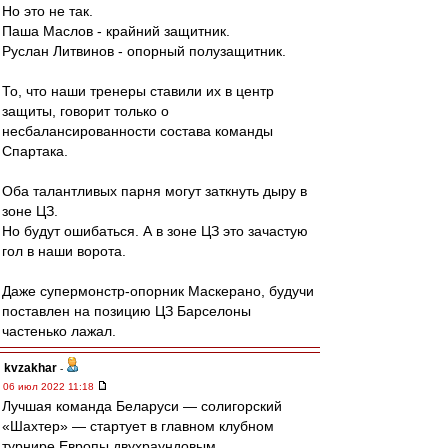
Но это не так.
Паша Маслов - крайний защитник.
Руслан Литвинов - опорный полузащитник.
То, что наши тренеры ставили их в центр
защиты, говорит только о
несбалансированности состава команды
Спартака.
Оба талантливых парня могут заткнуть дыру в
зоне ЦЗ.
Но будут ошибаться. А в зоне ЦЗ это зачастую
гол в наши ворота.
Даже супермонстр-опорник Маскерано, будучи
поставлен на позицию ЦЗ Барселоны
частенько лажал.
kvzakhar
-
06 июл 2022 11:18
Лучшая команда Беларуси — солигорский
«Шахтер» — стартует в главном клубном
турнире Европы двухраундовым