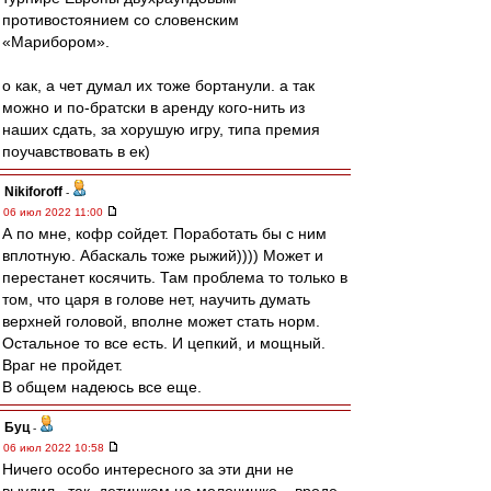
противостоянием со словенским
«Марибором».
о как, а чет думал их тоже бортанули. а так
можно и по-братски в аренду кого-нить из
наших сдать, за хорушую игру, типа премия
поучавствовать в ек)
Nikiforoff
-
06 июл 2022 11:00
А по мне, кофр сойдет. Поработать бы с ним
вплотную. Абаскаль тоже рыжий)))) Может и
перестанет косячить. Там проблема то только в
том, что царя в голове нет, научить думать
верхней головой, вполне может стать норм.
Остальное то все есть. И цепкий, и мощный.
Враг не пройдет.
В общем надеюсь все еще.
Буц
-
06 июл 2022 10:58
Ничего особо интересного за эти дни не