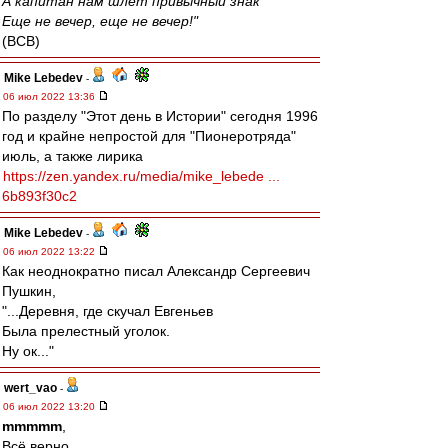
А капитан нам шлет привычный знак
Еще не вечер, еще не вечер!"
(ВСВ)
Mike Lebedev
-
06 июл 2022 13:36
По разделу "Этот день в Истории" сегодня 1996
год и крайне непростой для "Пионеротряда"
июль, а также лирика
https://zen.yandex.ru/media/mike_lebede ...
6b893f30c2
Mike Lebedev
-
06 июл 2022 13:22
Как неоднократно писал Александр Сергеевич
Пушкин,
"...Деревня, где скучал Евгеньев
Была прелестный уголок.
Ну ок..."
wert_vao
-
06 июл 2022 13:20
mmmmm
,
Всё верно.