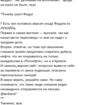
выудил.. так, детишкам на молочишко... вроде
на книге не было, сеуп.
"​Почему ушел Федун
‼️ Есть три основных версии ухода Федуна из
ЛУКОЙЛа.
Первая и самая жесткая — выгнали, так как
начал вести переговоры «с кем не надо» о
продаже доли.
Вторая, помягче, но тоже про взыскание:
слишком громко предложил сократить добычу
нефти, что не понравилось не только
конкурентам в «Роснефти», но и в Кремле.
И наконец версия-лайт: попросил вывести себя
за периметр от греха подальше, опасаясь
персональных санкций.
В какую верить, решайте сами. Но сами
понимаете, что такие люди слишком редко
неожиданно отправляются на пенсию.
@teckteck"
***
Ткаченко, вью: