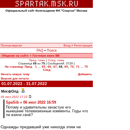
Официальный сайт болельщиков ФК "Спартак" Москва
Полная версия
Вход
•
Регистрация
FAQ
•
Поиск
Общение на сайте
Гостевая книга ВВ
»
Пред. тема
|
След. тема
Страница
68
из
75
[ Сообщений: 3729 ]
На страницу
Пред.
1
...
65
,
66
,
67
,
68
,
69
,
70
,
71
...
75
След.
Начать новую тему
Добавить
Версия для печати
01.07.2022 - 31.07.2022
МосфОлд
-
06 июл 2022 17:22
SpaSib » 06 июл 2022 16:59
Потому и удивительны зачастую его
нынешние телевизионные комменты. Годы что
ли взяли своё?
Однажды предавший уже никогда этим не