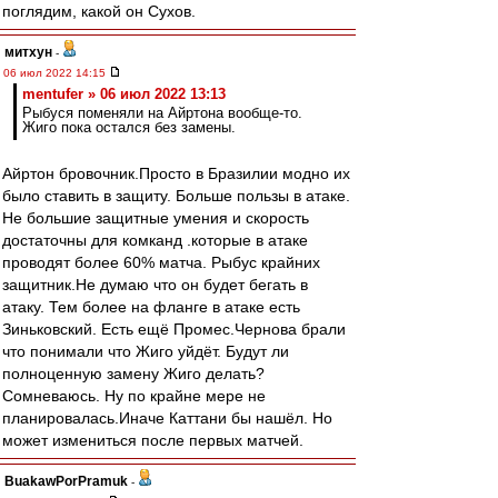
поглядим, какой он Сухов.
митхун
-
06 июл 2022 14:15
mentufer » 06 июл 2022 13:13
Рыбуся поменяли на Айртона вообще-то.
Жиго пока остался без замены.
Айртон бровочник.Просто в Бразилии модно их
было ставить в защиту. Больше пользы в атаке.
Не большие защитные умения и скорость
достаточны для комканд .которые в атаке
проводят более 60% матча. Рыбус крайних
защитник.Не думаю что он будет бегать в
атаку. Тем более на фланге в атаке есть
Зиньковский. Есть ещё Промес.Чернова брали
что понимали что Жиго уйдёт. Будут ли
полноценную замену Жиго делать?
Сомневаюсь. Ну по крайне мере не
планировалась.Иначе Каттани бы нашёл. Но
может измениться после первых матчей.
BuakawPorPramuk
-