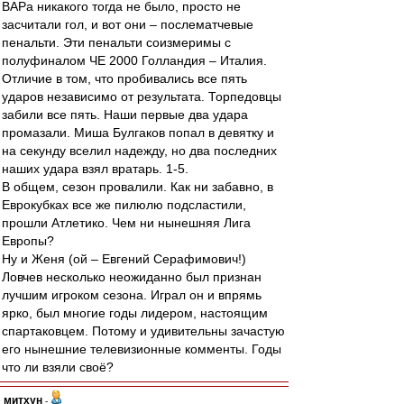
ВАРа никакого тогда не было, просто не
засчитали гол, и вот они – послематчевые
пенальти. Эти пенальти соизмеримы с
полуфиналом ЧЕ 2000 Голландия – Италия.
Отличие в том, что пробивались все пять
ударов независимо от результата. Торпедовцы
забили все пять. Наши первые два удара
промазали. Миша Булгаков попал в девятку и
на секунду вселил надежду, но два последних
наших удара взял вратарь. 1-5.
В общем, сезон провалили. Как ни забавно, в
Еврокубках все же пилюлю подсластили,
прошли Атлетико. Чем ни нынешняя Лига
Европы?
Ну и Женя (ой – Евгений Серафимович!)
Ловчев несколько неожиданно был признан
лучшим игроком сезона. Играл он и впрямь
ярко, был многие годы лидером, настоящим
спартаковцем. Потому и удивительны зачастую
его нынешние телевизионные комменты. Годы
что ли взяли своё?
митхун
-