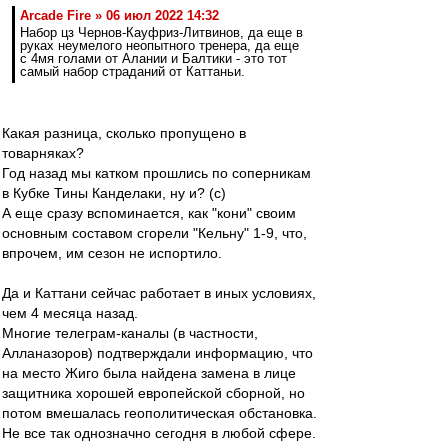
Arcade Fire » 06 июл 2022 14:32
Набор цз Чернов-Кауфриз-Литвинов, да еще в
руках неумелого неопытного тренера, да еще
с 4мя голами от Алании и Балтики - это тот
самый набор страданий от Каттаньи.
Какая разница, сколько пропущено в
товарняках?
Год назад мы катком прошлись по соперникам
в Кубке Тины Канделаки, ну и? (с)
А еще сразу вспоминается, как "кони" своим
основным составом сгорели "Кельну" 1-9, что,
впрочем, им сезон не испортило.
Да и Каттани сейчас работает в иных условиях,
чем 4 месяца назад.
Многие телеграм-каналы (в частности,
Алланазоров) подтверждали информацию, что
на место Жиго была найдена замена в лице
защитника хорошей европейской сборной, но
потом вмешалась геополитическая обстановка.
Не все так однозначно сегодня в любой сфере.