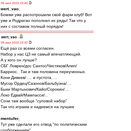
06 июл 2022 15:40
wert_vao
,
Бомжи уже распотрошили свой фарм клуб! Вот
уже и Родригао пополнил их ряды! Так что у
них с составом полный порядок!
wert_vao
-
06 июл 2022 15:32
Ещё раз со всеми согласен.
Набор у нас ЦЗ не самый впечатляющий.
А у кого он лучше?
СБГ Ловрен/дос Сантос/Чистяков/Алип/
Барриос.. Так и там половина переученных.
Кони Дивеев/..... и пустота.....
Мусор Ордец/Сазонов/Бальбуэна/....
Быки Мартынович/Кайо/Сорокин/....
Локо Едвай/Мампасси/...
Сочи там вообще "суповой набор"
Так что играем и надеемся на лучшее
mentufer
,
Тут уже сделали его отвод "по политическим
соображениям".