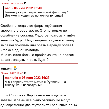
06 июл 2022 16:54
nad » 06 июл 2022 15:40
Бомжи уже распотрошили свой фарм клуб!
Вот уже и Родригао пополнил их ряды!
Особенно когда этот фарм клуб занял
уверенно второе место. Это не только не
ослабление состава. Федотов поэтому и ушёл
зная что будет. Надо запретить одной команд
за сезон покупать или брать в аренду более1
игрока с одной команды.
Мне кажется больше проблема кто на правом
фланге защиты играть будет?
митхун
-
06 июл 2022 16:45
mentufer » 06 июл 2022 16:25
А вы пересмотрите матчи с Рубином - на
тинакубке и первотурный
Если Соболев с Ларссоным не подались
затеям Заремы всё было отлично.Не могут
одновременно два футболисты забившие по 14