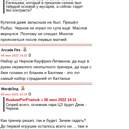
Евгеньева, который в прошлом сезоне был
твёрдой основой у мусаров, а сейчас сидит
без контракта?
Кутепов даже запасным не был. Пришёл
Рыбус. Чернов не играл по сути ещё. Маслов
вернулся. Поэтому не спешат. Многое
проясниться после первых матчей.
Arcade Fire
-
06 июл 2022 14:32
Набор цз Чернов-Кауфриз-Литвинов, да еще в
руках неумелого неопытного тренера, да еще с
4мя голами от Алании и Балтики - это тот
самый набор страданий от Каттаньи.
МосфОлд
-
06 июл 2022 14:19
BuakawPorPramuk » 06 июл 2022 14:11
Скорей всего, основная пара ЦЗ будет Джик -
Чернов.
Как тренер решит, так и будет. Зачем гадать?
До первой игрушки осталось всего ни..., там и