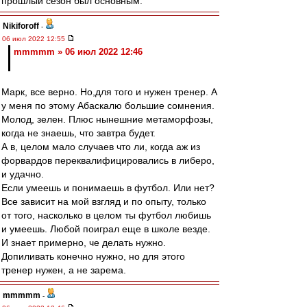
прошлый сезон был основным.
Nikiforoff
-
06 июл 2022 12:55
mmmmm » 06 июл 2022 12:46
Марк, все верно. Но,для того и нужен тренер. А
у меня по этому Абаскалю большие сомнения.
Молод, зелен. Плюс нынешние метаморфозы,
когда не знаешь, что завтра будет.
А в, целом мало случаев что ли, когда аж из
форвардов переквалифицировались в либеро,
и удачно.
Если умеешь и понимаешь в футбол. Или нет?
Все зависит на мой взгляд и по опыту, только
от того, насколько в целом ты футбол любишь
и умеешь. Любой поиграл еще в школе везде.
И знает примерно, че делать нужно.
Допиливать конечно нужно, но для этого
тренер нужен, а не зарема.
mmmmm
-