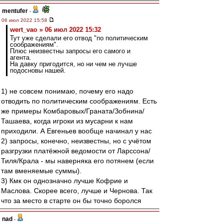
mentufer
-
06 июл 2022 15:58
wert_vao » 06 июл 2022 15:32
Тут уже сделали его отвод "по политическим
соображениям".
Плюс неизвестны запросы его самого и
агента.
На давку пригодится, но ни чем не лучше
подосновы нашей.
1) не совсем понимаю, почему его надо
отводить по политическим соображениям. Есть
же примеры Комбаровых/Граната/Зобнина/
Ташаева, когда игроки из мусарни к нам
приходили. А Евгеньев вообще начинал у нас
2) запросы, конечно, неизвестны, но с учётом
разгрузки платёжной ведомости от Ларссона/
Тиля/Крала - мы наверняка его потянем (если
там вменяемые суммы).
3) Кмк он однозначно лучше Кофрие и
Маслова. Скорее всего, лучше и Чернова. Так
что за место в старте он бы точно боролся
nad
-