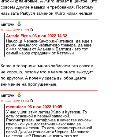
игроки фланговые. А Жиго играет в центре. Это
совсем другие навыки и требования. Поэтому
называть Рыбуся заменой Жиго никак нельзя
митхун
-
06 июл 2022 15:23
Arcade Fire » 06 июл 2022 14:32
Набор цз Чернов-Кауфриз-Литвинов, да еще в
руках неумелого неопытного тренера, да еще
с 4мя голами от Алании и Балтики - это тот
самый набор страданий от Каттаньи.
Когда в товарняке много забиваем это совсем
не хорошо, потому что в чемпионате выходит
по другому. А почему здесь вы обращаете
внимание на пропущенные.
митхун
-
06 июл 2022 14:34
mentufer » 06 июл 2022 10:05
У нас ушли этим летом Жиго и Кутепов. То
есть основной и первый запасной.
Рассматривать антифриза в качестве основы
глупо - он уже достаточно накосячил за
прошедший сезон. То есть безальтернативной
парой Джикии становится Чернов. Маловато
на сезон, не? Почему не взять того же