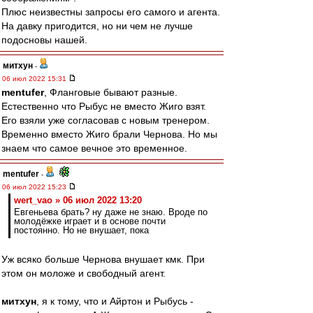
Плюс неизвестны запросы его самого и агента.
На давку пригодится, но ни чем не лучше
подосновы нашей.
митхун
-
06 июл 2022 15:31
mentufer
, Фланговые бывают разные.
Естественно что Рыбус не вместо Жиго взят.
Его взяли уже согласовав с новым тренером.
Временно вместо Жиго брали Чернова. Но мы
знаем что самое вечное это временное.
mentufer
-
06 июл 2022 15:23
wert_vao » 06 июл 2022 13:20
Евгеньева брать? ну даже не знаю. Вроде по
молодёжке играет и в основе почти
постоянно. Но не внушает, пока
Уж всяко больше Чернова внушает кмк. При
этом он моложе и свободный агент.
митхун
, я к тому, что и Айртон и Рыбусь -