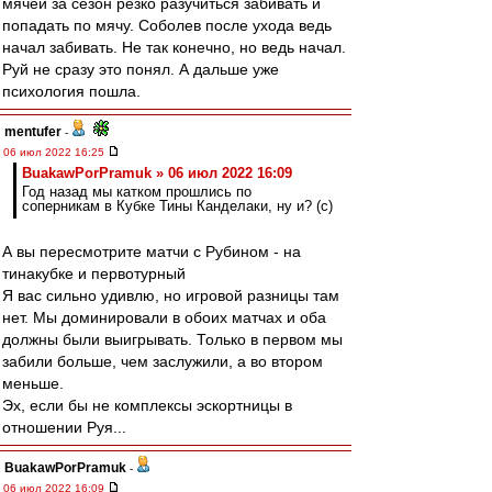
мячей за сезон резко разучиться забивать и
попадать по мячу. Соболев после ухода ведь
начал забивать. Не так конечно, но ведь начал.
Руй не сразу это понял. А дальше уже
психология пошла.
mentufer
-
06 июл 2022 16:25
BuakawPorPramuk » 06 июл 2022 16:09
Год назад мы катком прошлись по
соперникам в Кубке Тины Канделаки, ну и? (с)
А вы пересмотрите матчи с Рубином - на
тинакубке и первотурный
Я вас сильно удивлю, но игровой разницы там
нет. Мы доминировали в обоих матчах и оба
должны были выигрывать. Только в первом мы
забили больше, чем заслужили, а во втором
меньше.
Эх, если бы не комплексы эскортницы в
отношении Руя...
BuakawPorPramuk
-
06 июл 2022 16:09