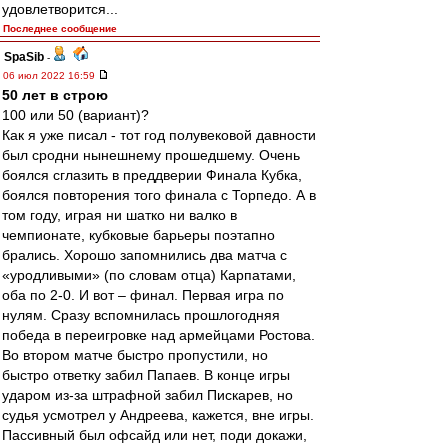
удовлетворится...
Последнее сообщение
SpaSib
-
06 июл 2022 16:59
50 лет в строю
100 или 50 (вариант)?
Как я уже писал - тот год полувековой давности
был сродни нынешнему прошедшему. Очень
боялся сглазить в преддверии Финала Кубка,
боялся повторения того финала с Торпедо. А в
том году, играя ни шатко ни валко в
чемпионате, кубковые барьеры поэтапно
брались. Хорошо запомнились два матча с
«уродливыми» (по словам отца) Карпатами,
оба по 2-0. И вот – финал. Первая игра по
нулям. Сразу вспомнилась прошлогодняя
победа в переигровке над армейцами Ростова.
Во втором матче быстро пропустили, но
быстро ответку забил Папаев. В конце игры
ударом из-за штрафной забил Пискарев, но
судья усмотрел у Андреева, кажется, вне игры.
Пассивный был офсайд или нет, поди докажи,