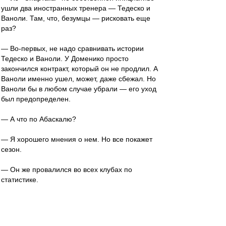
ушли два иностранных тренера — Тедеско и
Ваноли. Там, что, безумцы — рисковать еще
раз?
— Во-первых, не надо сравнивать истории
Тедеско и Ваноли. У Доменико просто
закончился контракт, который он не продлил. А
Ваноли именно ушел, может, даже сбежал. Но
Ваноли бы в любом случае убрали — его уход
был предопределен.
— А что по Абаскалю?
— Я хорошего мнения о нем. Но все покажет
сезон.
— Он же провалился во всех клубах по
статистике.
— Статистика — продажная девка
империализма. Говорят не цифры, а их
интерпретация. Если мы говорим о провале, то