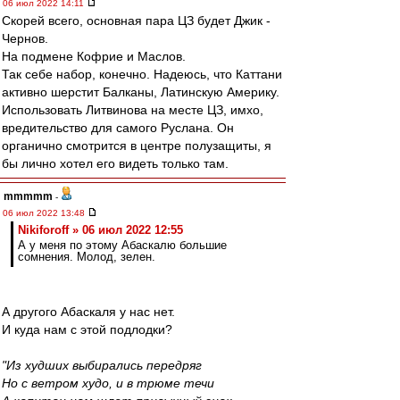
06 июл 2022 14:11
Скорей всего, основная пара ЦЗ будет Джик -
Чернов.
На подмене Кофрие и Маслов.
Так себе набор, конечно. Надеюсь, что Каттани
активно шерстит Балканы, Латинскую Америку.
Использовать Литвинова на месте ЦЗ, имхо,
вредительство для самого Руслана. Он
органично смотрится в центре полузащиты, я
бы лично хотел его видеть только там.
mmmmm
-
06 июл 2022 13:48
Nikiforoff » 06 июл 2022 12:55
А у меня по этому Абаскалю большие
сомнения. Молод, зелен.
А другого Абаскаля у нас нет.
И куда нам с этой подлодки?
"Из худших выбирались передряг
Но с ветром худо, и в трюме течи