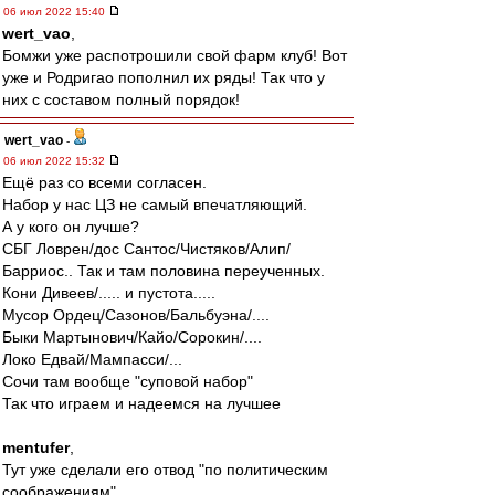
06 июл 2022 15:40
wert_vao
,
Бомжи уже распотрошили свой фарм клуб! Вот
уже и Родригао пополнил их ряды! Так что у
них с составом полный порядок!
wert_vao
-
06 июл 2022 15:32
Ещё раз со всеми согласен.
Набор у нас ЦЗ не самый впечатляющий.
А у кого он лучше?
СБГ Ловрен/дос Сантос/Чистяков/Алип/
Барриос.. Так и там половина переученных.
Кони Дивеев/..... и пустота.....
Мусор Ордец/Сазонов/Бальбуэна/....
Быки Мартынович/Кайо/Сорокин/....
Локо Едвай/Мампасси/...
Сочи там вообще "суповой набор"
Так что играем и надеемся на лучшее
mentufer
,
Тут уже сделали его отвод "по политическим
соображениям".