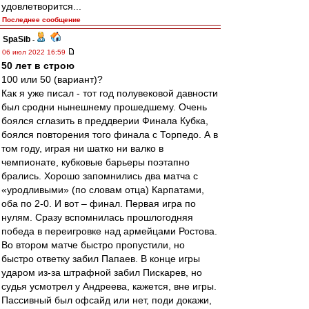
удовлетворится...
Последнее сообщение
SpaSib
-
06 июл 2022 16:59
50 лет в строю
100 или 50 (вариант)?
Как я уже писал - тот год полувековой давности
был сродни нынешнему прошедшему. Очень
боялся сглазить в преддверии Финала Кубка,
боялся повторения того финала с Торпедо. А в
том году, играя ни шатко ни валко в
чемпионате, кубковые барьеры поэтапно
брались. Хорошо запомнились два матча с
«уродливыми» (по словам отца) Карпатами,
оба по 2-0. И вот – финал. Первая игра по
нулям. Сразу вспомнилась прошлогодняя
победа в переигровке над армейцами Ростова.
Во втором матче быстро пропустили, но
быстро ответку забил Папаев. В конце игры
ударом из-за штрафной забил Пискарев, но
судья усмотрел у Андреева, кажется, вне игры.
Пассивный был офсайд или нет, поди докажи,