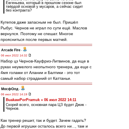
Евгеньева, который в прошлом сезоне был
твёрдой основой у мусаров, а сейчас сидит
без контракта?
Кутепов даже запасным не был. Пришёл
Рыбус. Чернов не играл по сути ещё. Маслов
вернулся. Поэтому не спешат. Многое
проясниться после первых матчей.
Arcade Fire
-
06 июл 2022 14:32
Набор цз Чернов-Кауфриз-Литвинов, да еще в
руках неумелого неопытного тренера, да еще с
4мя голами от Алании и Балтики - это тот
самый набор страданий от Каттаньи.
МосфОлд
-
06 июл 2022 14:19
BuakawPorPramuk » 06 июл 2022 14:11
Скорей всего, основная пара ЦЗ будет Джик -
Чернов.
Как тренер решит, так и будет. Зачем гадать?
До первой игрушки осталось всего ни..., там и