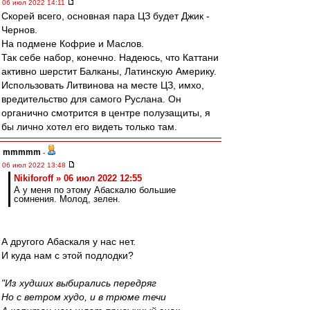
06 июл 2022 14:11
Скорей всего, основная пара ЦЗ будет Джик -
Чернов.
На подмене Кофрие и Маслов.
Так себе набор, конечно. Надеюсь, что Каттани
активно шерстит Балканы, Латинскую Америку.
Использовать Литвинова на месте ЦЗ, имхо,
вредительство для самого Руслана. Он
органично смотрится в центре полузащиты, я
бы лично хотел его видеть только там.
mmmmm
-
06 июл 2022 13:48
Nikiforoff » 06 июл 2022 12:55
А у меня по этому Абаскалю большие
сомнения. Молод, зелен.
А другого Абаскаля у нас нет.
И куда нам с этой подлодки?
"Из худших выбирались передряг
Но с ветром худо, и в трюме течи