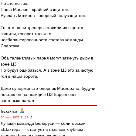
Но это не так.
Паша Маслов - крайний защитник.
Руслан Литвинов - опорный полузащитник.
То, что наши тренеры ставили их в центр
защиты, говорит только о
несбалансированности состава команды
Спартака.
Оба талантливых парня могут заткнуть дыру в
зоне ЦЗ.
Но будут ошибаться. А в зоне ЦЗ это зачастую
гол в наши ворота.
Даже супермонстр-опорник Маскерано, будучи
поставлен на позицию ЦЗ Барселоны
частенько лажал.
kvzakhar
-
06 июл 2022 11:18
Лучшая команда Беларуси — солигорский
«Шахтер» — стартует в главном клубном
турнире Европы двухраундовым