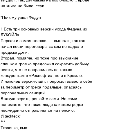
выудил.. так, детишкам на молочишко... вроде
на книге не было, сеуп.
"​Почему ушел Федун
‼️ Есть три основных версии ухода Федуна из
ЛУКОЙЛа.
Первая и самая жесткая — выгнали, так как
начал вести переговоры «с кем не надо» о
продаже доли.
Вторая, помягче, но тоже про взыскание:
слишком громко предложил сократить добычу
нефти, что не понравилось не только
конкурентам в «Роснефти», но и в Кремле.
И наконец версия-лайт: попросил вывести себя
за периметр от греха подальше, опасаясь
персональных санкций.
В какую верить, решайте сами. Но сами
понимаете, что такие люди слишком редко
неожиданно отправляются на пенсию.
@teckteck"
***
Ткаченко, вью: