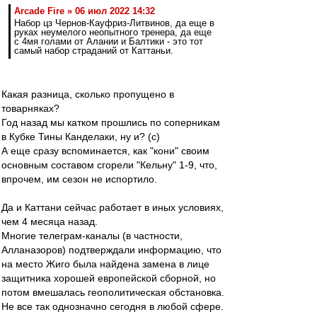
Arcade Fire » 06 июл 2022 14:32
Набор цз Чернов-Кауфриз-Литвинов, да еще в
руках неумелого неопытного тренера, да еще
с 4мя голами от Алании и Балтики - это тот
самый набор страданий от Каттаньи.
Какая разница, сколько пропущено в
товарняках?
Год назад мы катком прошлись по соперникам
в Кубке Тины Канделаки, ну и? (с)
А еще сразу вспоминается, как "кони" своим
основным составом сгорели "Кельну" 1-9, что,
впрочем, им сезон не испортило.
Да и Каттани сейчас работает в иных условиях,
чем 4 месяца назад.
Многие телеграм-каналы (в частности,
Алланазоров) подтверждали информацию, что
на место Жиго была найдена замена в лице
защитника хорошей европейской сборной, но
потом вмешалась геополитическая обстановка.
Не все так однозначно сегодня в любой сфере.