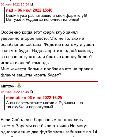
06 июл 2022 16:54
nad » 06 июл 2022 15:40
Бомжи уже распотрошили свой фарм клуб!
Вот уже и Родригао пополнил их ряды!
Особенно когда этот фарм клуб занял
уверенно второе место. Это не только не
ослабление состава. Федотов поэтому и ушёл
зная что будет. Надо запретить одной команд
за сезон покупать или брать в аренду более1
игрока с одной команды.
Мне кажется больше проблема кто на правом
фланге защиты играть будет?
митхун
-
06 июл 2022 16:45
mentufer » 06 июл 2022 16:25
А вы пересмотрите матчи с Рубином - на
тинакубке и первотурный
Если Соболев с Ларссоным не подались
затеям Заремы всё было отлично.Не могут
одновременно два футболисты забившие по 14