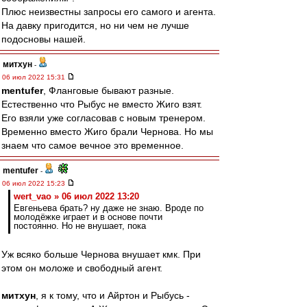
Плюс неизвестны запросы его самого и агента.
На давку пригодится, но ни чем не лучше
подосновы нашей.
митхун
-
06 июл 2022 15:31
mentufer
, Фланговые бывают разные.
Естественно что Рыбус не вместо Жиго взят.
Его взяли уже согласовав с новым тренером.
Временно вместо Жиго брали Чернова. Но мы
знаем что самое вечное это временное.
mentufer
-
06 июл 2022 15:23
wert_vao » 06 июл 2022 13:20
Евгеньева брать? ну даже не знаю. Вроде по
молодёжке играет и в основе почти
постоянно. Но не внушает, пока
Уж всяко больше Чернова внушает кмк. При
этом он моложе и свободный агент.
митхун
, я к тому, что и Айртон и Рыбусь -