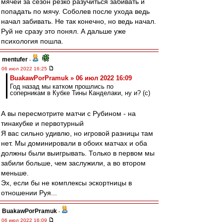
мячей за сезон резко разучиться забивать и
попадать по мячу. Соболев после ухода ведь
начал забивать. Не так конечно, но ведь начал.
Руй не сразу это понял. А дальше уже
психология пошла.
mentufer
-
06 июл 2022 16:25
BuakawPorPramuk » 06 июл 2022 16:09
Год назад мы катком прошлись по
соперникам в Кубке Тины Канделаки, ну и? (с)
А вы пересмотрите матчи с Рубином - на
тинакубке и первотурный
Я вас сильно удивлю, но игровой разницы там
нет. Мы доминировали в обоих матчах и оба
должны были выигрывать. Только в первом мы
забили больше, чем заслужили, а во втором
меньше.
Эх, если бы не комплексы эскортницы в
отношении Руя...
BuakawPorPramuk
-
06 июл 2022 16:09