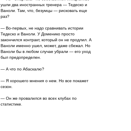
ушли два иностранных тренера — Тедеско и
Ваноли. Там, что, безумцы — рисковать еще
раз?
— Во-первых, не надо сравнивать истории
Тедеско и Ваноли. У Доменико просто
закончился контракт, который он не продлил. А
Ваноли именно ушел, может, даже сбежал. Но
Ваноли бы в любом случае убрали — его уход
был предопределен.
— А что по Абаскалю?
— Я хорошего мнения о нем. Но все покажет
сезон.
— Он же провалился во всех клубах по
статистике.
— Статистика — продажная девка
империализма. Говорят не цифры, а их
интерпретация. Если мы говорим о провале, то