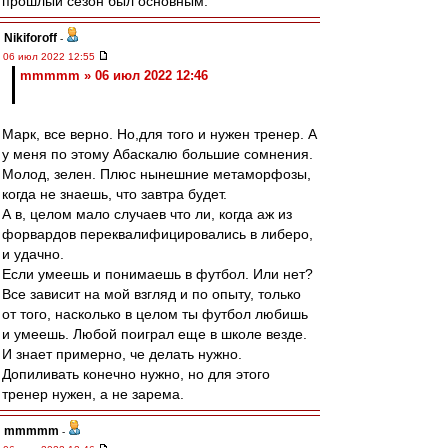
прошлый сезон был основным.
Nikiforoff
-
06 июл 2022 12:55
mmmmm » 06 июл 2022 12:46
Марк, все верно. Но,для того и нужен тренер. А
у меня по этому Абаскалю большие сомнения.
Молод, зелен. Плюс нынешние метаморфозы,
когда не знаешь, что завтра будет.
А в, целом мало случаев что ли, когда аж из
форвардов переквалифицировались в либеро,
и удачно.
Если умеешь и понимаешь в футбол. Или нет?
Все зависит на мой взгляд и по опыту, только
от того, насколько в целом ты футбол любишь
и умеешь. Любой поиграл еще в школе везде.
И знает примерно, че делать нужно.
Допиливать конечно нужно, но для этого
тренер нужен, а не зарема.
mmmmm
-