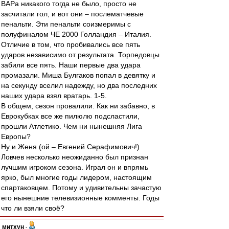
ВАРа никакого тогда не было, просто не
засчитали гол, и вот они – послематчевые
пенальти. Эти пенальти соизмеримы с
полуфиналом ЧЕ 2000 Голландия – Италия.
Отличие в том, что пробивались все пять
ударов независимо от результата. Торпедовцы
забили все пять. Наши первые два удара
промазали. Миша Булгаков попал в девятку и
на секунду вселил надежду, но два последних
наших удара взял вратарь. 1-5.
В общем, сезон провалили. Как ни забавно, в
Еврокубках все же пилюлю подсластили,
прошли Атлетико. Чем ни нынешняя Лига
Европы?
Ну и Женя (ой – Евгений Серафимович!)
Ловчев несколько неожиданно был признан
лучшим игроком сезона. Играл он и впрямь
ярко, был многие годы лидером, настоящим
спартаковцем. Потому и удивительны зачастую
его нынешние телевизионные комменты. Годы
что ли взяли своё?
митхун
-