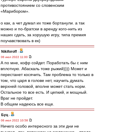
противостоянием со словенским
«Марибором».
о как, а чет думал их тоже бортанули. а так
можно и по-братски в аренду кого-нить из
наших сдать, за хорушую игру, типа премия
поучавствовать в ек)
Nikiforoff
-
06 июл 2022 11:00
А по мне, кофр сойдет. Поработать бы с ним
вплотную. Абаскаль тоже рыжий)))) Может и
перестанет косячить. Там проблема то только в
том, что царя в голове нет, научить думать
верхней головой, вполне может стать норм.
Остальное то все есть. И цепкий, и мощный.
Враг не пройдет.
В общем надеюсь все еще.
Буц
-
06 июл 2022 10:58
Ничего особо интересного за эти дни не