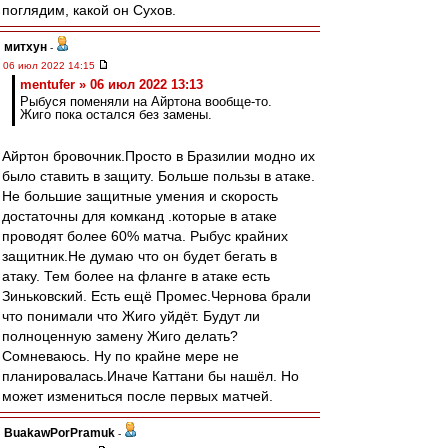
поглядим, какой он Сухов.
митхун
-
06 июл 2022 14:15
mentufer » 06 июл 2022 13:13
Рыбуся поменяли на Айртона вообще-то.
Жиго пока остался без замены.
Айртон бровочник.Просто в Бразилии модно их
было ставить в защиту. Больше пользы в атаке.
Не большие защитные умения и скорость
достаточны для комканд .которые в атаке
проводят более 60% матча. Рыбус крайних
защитник.Не думаю что он будет бегать в
атаку. Тем более на фланге в атаке есть
Зиньковский. Есть ещё Промес.Чернова брали
что понимали что Жиго уйдёт. Будут ли
полноценную замену Жиго делать?
Сомневаюсь. Ну по крайне мере не
планировалась.Иначе Каттани бы нашёл. Но
может измениться после первых матчей.
BuakawPorPramuk
-