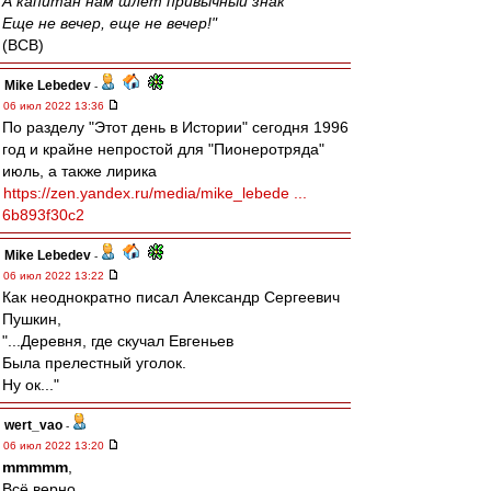
А капитан нам шлет привычный знак
Еще не вечер, еще не вечер!"
(ВСВ)
Mike Lebedev
-
06 июл 2022 13:36
По разделу "Этот день в Истории" сегодня 1996
год и крайне непростой для "Пионеротряда"
июль, а также лирика
https://zen.yandex.ru/media/mike_lebede ...
6b893f30c2
Mike Lebedev
-
06 июл 2022 13:22
Как неоднократно писал Александр Сергеевич
Пушкин,
"...Деревня, где скучал Евгеньев
Была прелестный уголок.
Ну ок..."
wert_vao
-
06 июл 2022 13:20
mmmmm
,
Всё верно.