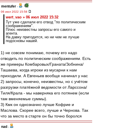
mentufer
-
06 июл 2022 15:58
wert_vao » 06 июл 2022 15:32
Тут уже сделали его отвод "по политическим
соображениям".
Плюс неизвестны запросы его самого и
агента.
На давку пригодится, но ни чем не лучше
подосновы нашей.
1) не совсем понимаю, почему его надо
отводить по политическим соображениям. Есть
же примеры Комбаровых/Граната/Зобнина/
Ташаева, когда игроки из мусарни к нам
приходили. А Евгеньев вообще начинал у нас
2) запросы, конечно, неизвестны, но с учётом
разгрузки платёжной ведомости от Ларссона/
Тиля/Крала - мы наверняка его потянем (если
там вменяемые суммы).
3) Кмк он однозначно лучше Кофрие и
Маслова. Скорее всего, лучше и Чернова. Так
что за место в старте он бы точно боролся
nad
-