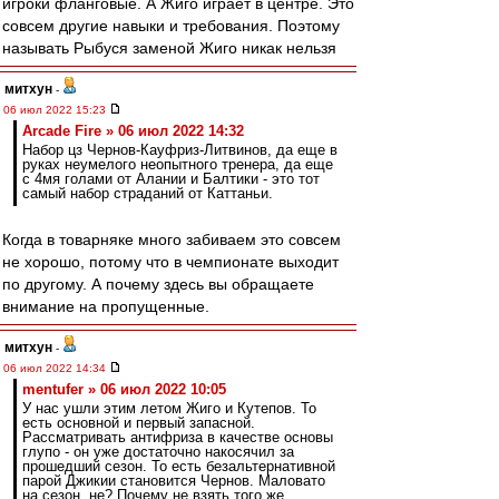
игроки фланговые. А Жиго играет в центре. Это
совсем другие навыки и требования. Поэтому
называть Рыбуся заменой Жиго никак нельзя
митхун
-
06 июл 2022 15:23
Arcade Fire » 06 июл 2022 14:32
Набор цз Чернов-Кауфриз-Литвинов, да еще в
руках неумелого неопытного тренера, да еще
с 4мя голами от Алании и Балтики - это тот
самый набор страданий от Каттаньи.
Когда в товарняке много забиваем это совсем
не хорошо, потому что в чемпионате выходит
по другому. А почему здесь вы обращаете
внимание на пропущенные.
митхун
-
06 июл 2022 14:34
mentufer » 06 июл 2022 10:05
У нас ушли этим летом Жиго и Кутепов. То
есть основной и первый запасной.
Рассматривать антифриза в качестве основы
глупо - он уже достаточно накосячил за
прошедший сезон. То есть безальтернативной
парой Джикии становится Чернов. Маловато
на сезон, не? Почему не взять того же