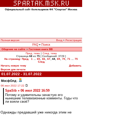
Официальный сайт болельщиков ФК "Спартак" Москва
Полная версия
Вход
•
Регистрация
FAQ
•
Поиск
Общение на сайте
Гостевая книга ВВ
»
Пред. тема
|
След. тема
Страница
68
из
75
[ Сообщений: 3729 ]
На страницу
Пред.
1
...
65
,
66
,
67
,
68
,
69
,
70
,
71
...
75
След.
Начать новую тему
Добавить
Версия для печати
01.07.2022 - 31.07.2022
МосфОлд
-
06 июл 2022 17:22
SpaSib » 06 июл 2022 16:59
Потому и удивительны зачастую его
нынешние телевизионные комменты. Годы что
ли взяли своё?
Однажды предавший уже никогда этим не