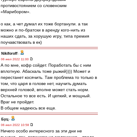
противостоянием со словенским
«Марибором».
о как, а чет думал их тоже бортанули. а так
можно и по-братски в аренду кого-нить из
наших сдать, за хорушую игру, типа премия
поучавствовать в ек)
Nikiforoff
-
06 июл 2022 11:00
А по мне, кофр сойдет. Поработать бы с ним
вплотную. Абаскаль тоже рыжий)))) Может и
перестанет косячить. Там проблема то только в
том, что царя в голове нет, научить думать
верхней головой, вполне может стать норм.
Остальное то все есть. И цепкий, и мощный.
Враг не пройдет.
В общем надеюсь все еще.
Буц
-
06 июл 2022 10:58
Ничего особо интересного за эти дни не