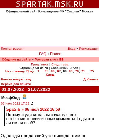
Официальный сайт болельщиков ФК "Спартак" Москва
Полная версия
Вход
•
Регистрация
FAQ
•
Поиск
Общение на сайте
Гостевая книга ВВ
»
Пред. тема
|
След. тема
Страница
68
из
75
[ Сообщений: 3729 ]
На страницу
Пред.
1
...
65
,
66
,
67
,
68
,
69
,
70
,
71
...
75
След.
Начать новую тему
Добавить
Версия для печати
01.07.2022 - 31.07.2022
МосфОлд
-
06 июл 2022 17:22
SpaSib » 06 июл 2022 16:59
Потому и удивительны зачастую его
нынешние телевизионные комменты. Годы что
ли взяли своё?
Однажды предавший уже никогда этим не