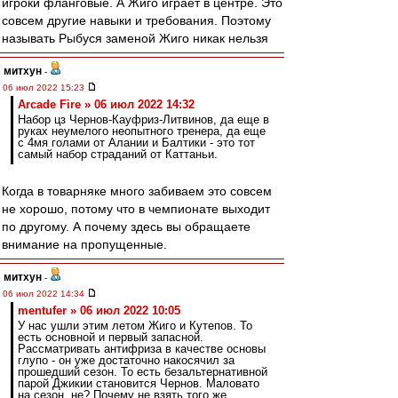
игроки фланговые. А Жиго играет в центре. Это
совсем другие навыки и требования. Поэтому
называть Рыбуся заменой Жиго никак нельзя
митхун
-
06 июл 2022 15:23
Arcade Fire » 06 июл 2022 14:32
Набор цз Чернов-Кауфриз-Литвинов, да еще в
руках неумелого неопытного тренера, да еще
с 4мя голами от Алании и Балтики - это тот
самый набор страданий от Каттаньи.
Когда в товарняке много забиваем это совсем
не хорошо, потому что в чемпионате выходит
по другому. А почему здесь вы обращаете
внимание на пропущенные.
митхун
-
06 июл 2022 14:34
mentufer » 06 июл 2022 10:05
У нас ушли этим летом Жиго и Кутепов. То
есть основной и первый запасной.
Рассматривать антифриза в качестве основы
глупо - он уже достаточно накосячил за
прошедший сезон. То есть безальтернативной
парой Джикии становится Чернов. Маловато
на сезон, не? Почему не взять того же