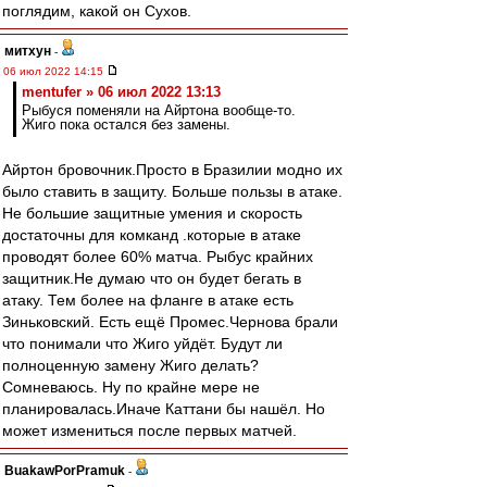
поглядим, какой он Сухов.
митхун
-
06 июл 2022 14:15
mentufer » 06 июл 2022 13:13
Рыбуся поменяли на Айртона вообще-то.
Жиго пока остался без замены.
Айртон бровочник.Просто в Бразилии модно их
было ставить в защиту. Больше пользы в атаке.
Не большие защитные умения и скорость
достаточны для комканд .которые в атаке
проводят более 60% матча. Рыбус крайних
защитник.Не думаю что он будет бегать в
атаку. Тем более на фланге в атаке есть
Зиньковский. Есть ещё Промес.Чернова брали
что понимали что Жиго уйдёт. Будут ли
полноценную замену Жиго делать?
Сомневаюсь. Ну по крайне мере не
планировалась.Иначе Каттани бы нашёл. Но
может измениться после первых матчей.
BuakawPorPramuk
-