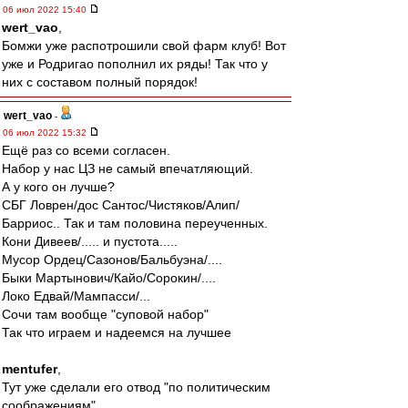
06 июл 2022 15:40
wert_vao
,
Бомжи уже распотрошили свой фарм клуб! Вот
уже и Родригао пополнил их ряды! Так что у
них с составом полный порядок!
wert_vao
-
06 июл 2022 15:32
Ещё раз со всеми согласен.
Набор у нас ЦЗ не самый впечатляющий.
А у кого он лучше?
СБГ Ловрен/дос Сантос/Чистяков/Алип/
Барриос.. Так и там половина переученных.
Кони Дивеев/..... и пустота.....
Мусор Ордец/Сазонов/Бальбуэна/....
Быки Мартынович/Кайо/Сорокин/....
Локо Едвай/Мампасси/...
Сочи там вообще "суповой набор"
Так что играем и надеемся на лучшее
mentufer
,
Тут уже сделали его отвод "по политическим
соображениям".