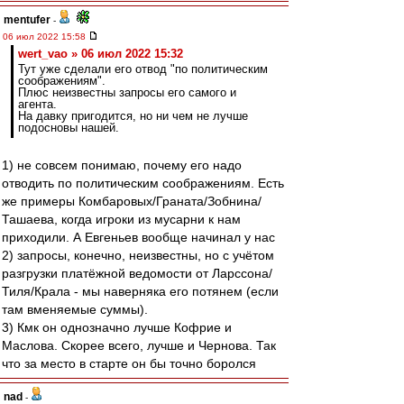
mentufer
-
06 июл 2022 15:58
wert_vao » 06 июл 2022 15:32
Тут уже сделали его отвод "по политическим
соображениям".
Плюс неизвестны запросы его самого и
агента.
На давку пригодится, но ни чем не лучше
подосновы нашей.
1) не совсем понимаю, почему его надо
отводить по политическим соображениям. Есть
же примеры Комбаровых/Граната/Зобнина/
Ташаева, когда игроки из мусарни к нам
приходили. А Евгеньев вообще начинал у нас
2) запросы, конечно, неизвестны, но с учётом
разгрузки платёжной ведомости от Ларссона/
Тиля/Крала - мы наверняка его потянем (если
там вменяемые суммы).
3) Кмк он однозначно лучше Кофрие и
Маслова. Скорее всего, лучше и Чернова. Так
что за место в старте он бы точно боролся
nad
-