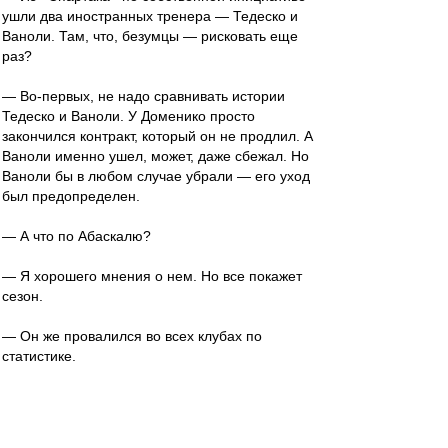
ушли два иностранных тренера — Тедеско и
Ваноли. Там, что, безумцы — рисковать еще
раз?
— Во-первых, не надо сравнивать истории
Тедеско и Ваноли. У Доменико просто
закончился контракт, который он не продлил. А
Ваноли именно ушел, может, даже сбежал. Но
Ваноли бы в любом случае убрали — его уход
был предопределен.
— А что по Абаскалю?
— Я хорошего мнения о нем. Но все покажет
сезон.
— Он же провалился во всех клубах по
статистике.
— Статистика — продажная девка
империализма. Говорят не цифры, а их
интерпретация. Если мы говорим о провале, то