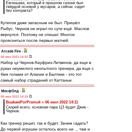
Евгеньева, который в прошлом сезоне был
твёрдой основой у мусаров, а сейчас сидит
без контракта?
Кутепов даже запасным не был. Пришёл
Рыбус. Чернов не играл по сути ещё. Маслов
вернулся. Поэтому не спешат. Многое
проясниться после первых матчей.
Arcade Fire
-
06 июл 2022 14:32
Набор цз Чернов-Кауфриз-Литвинов, да еще в
руках неумелого неопытного тренера, да еще с
4мя голами от Алании и Балтики - это тот
самый набор страданий от Каттаньи.
МосфОлд
-
06 июл 2022 14:19
BuakawPorPramuk » 06 июл 2022 14:11
Скорей всего, основная пара ЦЗ будет Джик -
Чернов.
Как тренер решит, так и будет. Зачем гадать?
До первой игрушки осталось всего ни..., там и