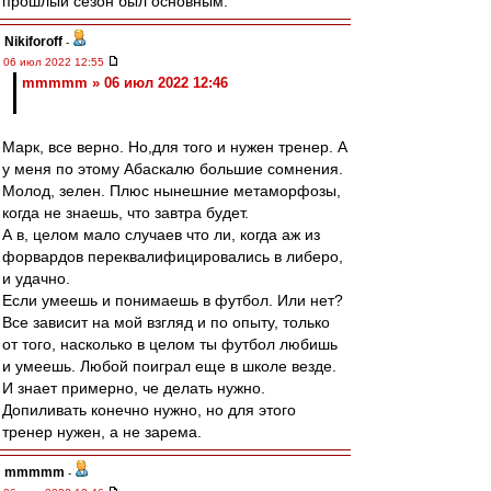
прошлый сезон был основным.
Nikiforoff
-
06 июл 2022 12:55
mmmmm » 06 июл 2022 12:46
Марк, все верно. Но,для того и нужен тренер. А
у меня по этому Абаскалю большие сомнения.
Молод, зелен. Плюс нынешние метаморфозы,
когда не знаешь, что завтра будет.
А в, целом мало случаев что ли, когда аж из
форвардов переквалифицировались в либеро,
и удачно.
Если умеешь и понимаешь в футбол. Или нет?
Все зависит на мой взгляд и по опыту, только
от того, насколько в целом ты футбол любишь
и умеешь. Любой поиграл еще в школе везде.
И знает примерно, че делать нужно.
Допиливать конечно нужно, но для этого
тренер нужен, а не зарема.
mmmmm
-