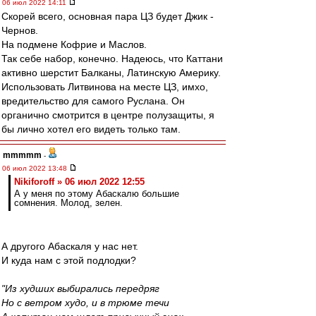
06 июл 2022 14:11
Скорей всего, основная пара ЦЗ будет Джик -
Чернов.
На подмене Кофрие и Маслов.
Так себе набор, конечно. Надеюсь, что Каттани
активно шерстит Балканы, Латинскую Америку.
Использовать Литвинова на месте ЦЗ, имхо,
вредительство для самого Руслана. Он
органично смотрится в центре полузащиты, я
бы лично хотел его видеть только там.
mmmmm
-
06 июл 2022 13:48
Nikiforoff » 06 июл 2022 12:55
А у меня по этому Абаскалю большие
сомнения. Молод, зелен.
А другого Абаскаля у нас нет.
И куда нам с этой подлодки?
"Из худших выбирались передряг
Но с ветром худо, и в трюме течи