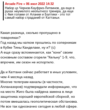
Arcade Fire » 06 июл 2022 14:32
Набор цз Чернов-Кауфриз-Литвинов, да еще в
руках неумелого неопытного тренера, да еще
с 4мя голами от Алании и Балтики - это тот
самый набор страданий от Каттаньи.
Какая разница, сколько пропущено в
товарняках?
Год назад мы катком прошлись по соперникам
в Кубке Тины Канделаки, ну и? (с)
А еще сразу вспоминается, как "кони" своим
основным составом сгорели "Кельну" 1-9, что,
впрочем, им сезон не испортило.
Да и Каттани сейчас работает в иных условиях,
чем 4 месяца назад.
Многие телеграм-каналы (в частности,
Алланазоров) подтверждали информацию, что
на место Жиго была найдена замена в лице
защитника хорошей европейской сборной, но
потом вмешалась геополитическая обстановка.
Не все так однозначно сегодня в любой сфере.