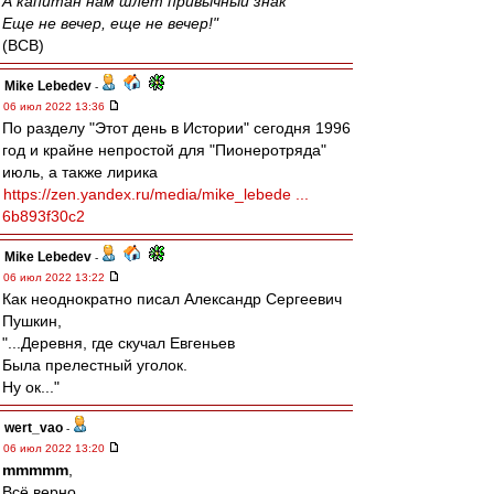
А капитан нам шлет привычный знак
Еще не вечер, еще не вечер!"
(ВСВ)
Mike Lebedev
-
06 июл 2022 13:36
По разделу "Этот день в Истории" сегодня 1996
год и крайне непростой для "Пионеротряда"
июль, а также лирика
https://zen.yandex.ru/media/mike_lebede ...
6b893f30c2
Mike Lebedev
-
06 июл 2022 13:22
Как неоднократно писал Александр Сергеевич
Пушкин,
"...Деревня, где скучал Евгеньев
Была прелестный уголок.
Ну ок..."
wert_vao
-
06 июл 2022 13:20
mmmmm
,
Всё верно.