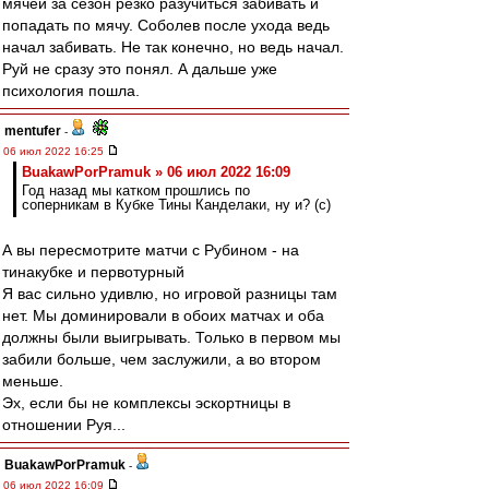
мячей за сезон резко разучиться забивать и
попадать по мячу. Соболев после ухода ведь
начал забивать. Не так конечно, но ведь начал.
Руй не сразу это понял. А дальше уже
психология пошла.
mentufer
-
06 июл 2022 16:25
BuakawPorPramuk » 06 июл 2022 16:09
Год назад мы катком прошлись по
соперникам в Кубке Тины Канделаки, ну и? (с)
А вы пересмотрите матчи с Рубином - на
тинакубке и первотурный
Я вас сильно удивлю, но игровой разницы там
нет. Мы доминировали в обоих матчах и оба
должны были выигрывать. Только в первом мы
забили больше, чем заслужили, а во втором
меньше.
Эх, если бы не комплексы эскортницы в
отношении Руя...
BuakawPorPramuk
-
06 июл 2022 16:09