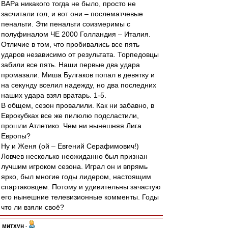
ВАРа никакого тогда не было, просто не
засчитали гол, и вот они – послематчевые
пенальти. Эти пенальти соизмеримы с
полуфиналом ЧЕ 2000 Голландия – Италия.
Отличие в том, что пробивались все пять
ударов независимо от результата. Торпедовцы
забили все пять. Наши первые два удара
промазали. Миша Булгаков попал в девятку и
на секунду вселил надежду, но два последних
наших удара взял вратарь. 1-5.
В общем, сезон провалили. Как ни забавно, в
Еврокубках все же пилюлю подсластили,
прошли Атлетико. Чем ни нынешняя Лига
Европы?
Ну и Женя (ой – Евгений Серафимович!)
Ловчев несколько неожиданно был признан
лучшим игроком сезона. Играл он и впрямь
ярко, был многие годы лидером, настоящим
спартаковцем. Потому и удивительны зачастую
его нынешние телевизионные комменты. Годы
что ли взяли своё?
митхун
-