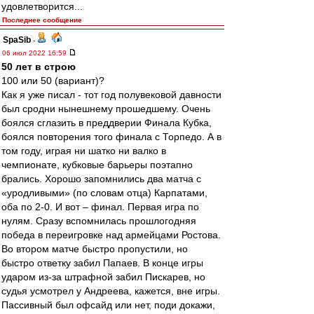
удовлетворится...
Последнее сообщение
SpaSib
-
06 июл 2022 16:59
50 лет в строю
100 или 50 (вариант)?
Как я уже писал - тот год полувековой давности
был сродни нынешнему прошедшему. Очень
боялся сглазить в преддверии Финала Кубка,
боялся повторения того финала с Торпедо. А в
том году, играя ни шатко ни валко в
чемпионате, кубковые барьеры поэтапно
брались. Хорошо запомнились два матча с
«уродливыми» (по словам отца) Карпатами,
оба по 2-0. И вот – финал. Первая игра по
нулям. Сразу вспомнилась прошлогодняя
победа в переигровке над армейцами Ростова.
Во втором матче быстро пропустили, но
быстро ответку забил Папаев. В конце игры
ударом из-за штрафной забил Пискарев, но
судья усмотрел у Андреева, кажется, вне игры.
Пассивный был офсайд или нет, поди докажи,