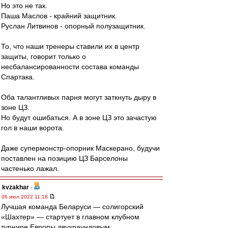
Но это не так.
Паша Маслов - крайний защитник.
Руслан Литвинов - опорный полузащитник.
То, что наши тренеры ставили их в центр
защиты, говорит только о
несбалансированности состава команды
Спартака.
Оба талантливых парня могут заткнуть дыру в
зоне ЦЗ.
Но будут ошибаться. А в зоне ЦЗ это зачастую
гол в наши ворота.
Даже супермонстр-опорник Маскерано, будучи
поставлен на позицию ЦЗ Барселоны
частенько лажал.
kvzakhar
-
06 июл 2022 11:18
Лучшая команда Беларуси — солигорский
«Шахтер» — стартует в главном клубном
турнире Европы двухраундовым