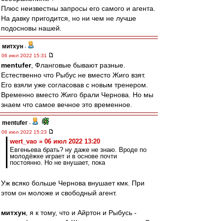
Плюс неизвестны запросы его самого и агента.
На давку пригодится, но ни чем не лучше
подосновы нашей.
митхун
-
06 июл 2022 15:31
mentufer
, Фланговые бывают разные.
Естественно что Рыбус не вместо Жиго взят.
Его взяли уже согласовав с новым тренером.
Временно вместо Жиго брали Чернова. Но мы
знаем что самое вечное это временное.
mentufer
-
06 июл 2022 15:23
wert_vao » 06 июл 2022 13:20
Евгеньева брать? ну даже не знаю. Вроде по
молодёжке играет и в основе почти
постоянно. Но не внушает, пока
Уж всяко больше Чернова внушает кмк. При
этом он моложе и свободный агент.
митхун
, я к тому, что и Айртон и Рыбусь -