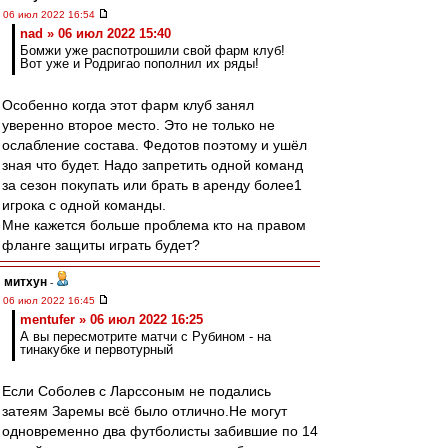
06 июл 2022 16:54
nad » 06 июл 2022 15:40
Бомжи уже распотрошили свой фарм клуб!
Вот уже и Родригао пополнил их ряды!
Особенно когда этот фарм клуб занял
уверенно второе место. Это не только не
ослабление состава. Федотов поэтому и ушёл
зная что будет. Надо запретить одной команд
за сезон покупать или брать в аренду более1
игрока с одной команды.
Мне кажется больше проблема кто на правом
фланге защиты играть будет?
митхун
-
06 июл 2022 16:45
mentufer » 06 июл 2022 16:25
А вы пересмотрите матчи с Рубином - на
тинакубке и первотурный
Если Соболев с Ларссоным не подались
затеям Заремы всё было отлично.Не могут
одновременно два футболисты забившие по 14