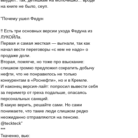
выудил.. так, детишкам на молочишко... вроде
на книге не было, сеуп.
"​Почему ушел Федун
‼️ Есть три основных версии ухода Федуна из
ЛУКОЙЛа.
Первая и самая жесткая — выгнали, так как
начал вести переговоры «с кем не надо» о
продаже доли.
Вторая, помягче, но тоже про взыскание:
слишком громко предложил сократить добычу
нефти, что не понравилось не только
конкурентам в «Роснефти», но и в Кремле.
И наконец версия-лайт: попросил вывести себя
за периметр от греха подальше, опасаясь
персональных санкций.
В какую верить, решайте сами. Но сами
понимаете, что такие люди слишком редко
неожиданно отправляются на пенсию.
@teckteck"
***
Ткаченко, вью: