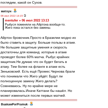
поглядим, какой он Сухов.
митхун
-
06 июл 2022 14:15
mentufer » 06 июл 2022 13:13
Рыбуся поменяли на Айртона вообще-то.
Жиго пока остался без замены.
Айртон бровочник.Просто в Бразилии модно их
было ставить в защиту. Больше пользы в атаке.
Не большие защитные умения и скорость
достаточны для комканд .которые в атаке
проводят более 60% матча. Рыбус крайних
защитник.Не думаю что он будет бегать в
атаку. Тем более на фланге в атаке есть
Зиньковский. Есть ещё Промес.Чернова брали
что понимали что Жиго уйдёт. Будут ли
полноценную замену Жиго делать?
Сомневаюсь. Ну по крайне мере не
планировалась.Иначе Каттани бы нашёл. Но
может измениться после первых матчей.
BuakawPorPramuk
-