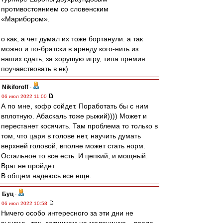
противостоянием со словенским
«Марибором».
о как, а чет думал их тоже бортанули. а так
можно и по-братски в аренду кого-нить из
наших сдать, за хорушую игру, типа премия
поучавствовать в ек)
Nikiforoff
-
06 июл 2022 11:00
А по мне, кофр сойдет. Поработать бы с ним
вплотную. Абаскаль тоже рыжий)))) Может и
перестанет косячить. Там проблема то только в
том, что царя в голове нет, научить думать
верхней головой, вполне может стать норм.
Остальное то все есть. И цепкий, и мощный.
Враг не пройдет.
В общем надеюсь все еще.
Буц
-
06 июл 2022 10:58
Ничего особо интересного за эти дни не