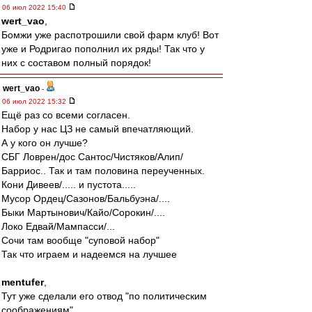
06 июл 2022 15:40
wert_vao
,
Бомжи уже распотрошили свой фарм клуб! Вот
уже и Родригао пополнил их ряды! Так что у
них с составом полный порядок!
wert_vao
-
06 июл 2022 15:32
Ещё раз со всеми согласен.
Набор у нас ЦЗ не самый впечатляющий.
А у кого он лучше?
СБГ Ловрен/дос Сантос/Чистяков/Алип/
Барриос.. Так и там половина переученных.
Кони Дивеев/..... и пустота.....
Мусор Ордец/Сазонов/Бальбуэна/....
Быки Мартынович/Кайо/Сорокин/....
Локо Едвай/Мампасси/...
Сочи там вообще "суповой набор"
Так что играем и надеемся на лучшее
mentufer
,
Тут уже сделали его отвод "по политическим
соображениям".