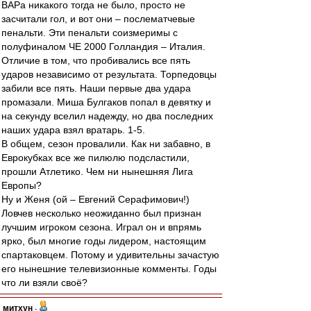
ВАРа никакого тогда не было, просто не
засчитали гол, и вот они – послематчевые
пенальти. Эти пенальти соизмеримы с
полуфиналом ЧЕ 2000 Голландия – Италия.
Отличие в том, что пробивались все пять
ударов независимо от результата. Торпедовцы
забили все пять. Наши первые два удара
промазали. Миша Булгаков попал в девятку и
на секунду вселил надежду, но два последних
наших удара взял вратарь. 1-5.
В общем, сезон провалили. Как ни забавно, в
Еврокубках все же пилюлю подсластили,
прошли Атлетико. Чем ни нынешняя Лига
Европы?
Ну и Женя (ой – Евгений Серафимович!)
Ловчев несколько неожиданно был признан
лучшим игроком сезона. Играл он и впрямь
ярко, был многие годы лидером, настоящим
спартаковцем. Потому и удивительны зачастую
его нынешние телевизионные комменты. Годы
что ли взяли своё?
митхун
-