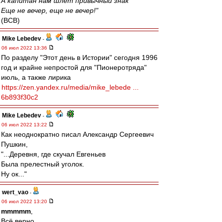
А капитан нам шлет привычный знак
Еще не вечер, еще не вечер!"
(ВСВ)
Mike Lebedev
-
06 июл 2022 13:36
По разделу "Этот день в Истории" сегодня 1996
год и крайне непростой для "Пионеротряда"
июль, а также лирика
https://zen.yandex.ru/media/mike_lebede ...
6b893f30c2
Mike Lebedev
-
06 июл 2022 13:22
Как неоднократно писал Александр Сергеевич
Пушкин,
"...Деревня, где скучал Евгеньев
Была прелестный уголок.
Ну ок..."
wert_vao
-
06 июл 2022 13:20
mmmmm
,
Всё верно.