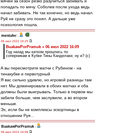
мячей за сезон резко разучиться забивать и
попадать по мячу. Соболев после ухода ведь
начал забивать. Не так конечно, но ведь начал.
Руй не сразу это понял. А дальше уже
психология пошла.
mentufer
-
06 июл 2022 16:25
BuakawPorPramuk » 06 июл 2022 16:09
Год назад мы катком прошлись по
соперникам в Кубке Тины Канделаки, ну и? (с)
А вы пересмотрите матчи с Рубином - на
тинакубке и первотурный
Я вас сильно удивлю, но игровой разницы там
нет. Мы доминировали в обоих матчах и оба
должны были выигрывать. Только в первом мы
забили больше, чем заслужили, а во втором
меньше.
Эх, если бы не комплексы эскортницы в
отношении Руя...
BuakawPorPramuk
-
06 июл 2022 16:09