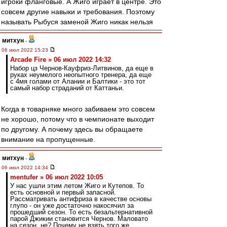
игроки фланговые. А Жиго играет в центре. Это
совсем другие навыки и требования. Поэтому
называть Рыбуся заменой Жиго никак нельзя
митхун
-
06 июл 2022 15:23
Arcade Fire » 06 июл 2022 14:32
Набор цз Чернов-Кауфриз-Литвинов, да еще в
руках неумелого неопытного тренера, да еще
с 4мя голами от Алании и Балтики - это тот
самый набор страданий от Каттаньи.
Когда в товарняке много забиваем это совсем
не хорошо, потому что в чемпионате выходит
по другому. А почему здесь вы обращаете
внимание на пропущенные.
митхун
-
06 июл 2022 14:34
mentufer » 06 июл 2022 10:05
У нас ушли этим летом Жиго и Кутепов. То
есть основной и первый запасной.
Рассматривать антифриза в качестве основы
глупо - он уже достаточно накосячил за
прошедший сезон. То есть безальтернативной
парой Джикии становится Чернов. Маловато
на сезон, не? Почему не взять того же