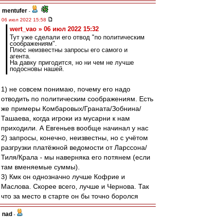
mentufer
-
06 июл 2022 15:58
wert_vao » 06 июл 2022 15:32
Тут уже сделали его отвод "по политическим
соображениям".
Плюс неизвестны запросы его самого и
агента.
На давку пригодится, но ни чем не лучше
подосновы нашей.
1) не совсем понимаю, почему его надо
отводить по политическим соображениям. Есть
же примеры Комбаровых/Граната/Зобнина/
Ташаева, когда игроки из мусарни к нам
приходили. А Евгеньев вообще начинал у нас
2) запросы, конечно, неизвестны, но с учётом
разгрузки платёжной ведомости от Ларссона/
Тиля/Крала - мы наверняка его потянем (если
там вменяемые суммы).
3) Кмк он однозначно лучше Кофрие и
Маслова. Скорее всего, лучше и Чернова. Так
что за место в старте он бы точно боролся
nad
-