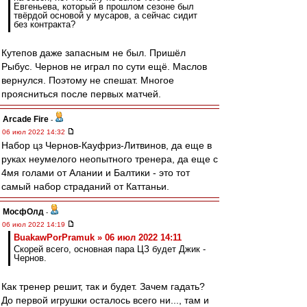
Евгеньева, который в прошлом сезоне был
твёрдой основой у мусаров, а сейчас сидит
без контракта?
Кутепов даже запасным не был. Пришёл
Рыбус. Чернов не играл по сути ещё. Маслов
вернулся. Поэтому не спешат. Многое
проясниться после первых матчей.
Arcade Fire
-
06 июл 2022 14:32
Набор цз Чернов-Кауфриз-Литвинов, да еще в
руках неумелого неопытного тренера, да еще с
4мя голами от Алании и Балтики - это тот
самый набор страданий от Каттаньи.
МосфОлд
-
06 июл 2022 14:19
BuakawPorPramuk » 06 июл 2022 14:11
Скорей всего, основная пара ЦЗ будет Джик -
Чернов.
Как тренер решит, так и будет. Зачем гадать?
До первой игрушки осталось всего ни..., там и