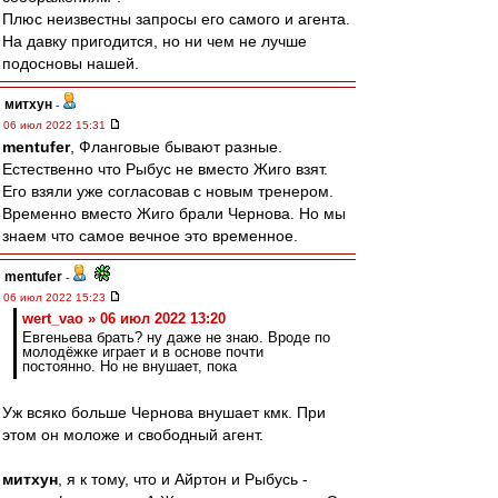
Плюс неизвестны запросы его самого и агента.
На давку пригодится, но ни чем не лучше
подосновы нашей.
митхун
-
06 июл 2022 15:31
mentufer
, Фланговые бывают разные.
Естественно что Рыбус не вместо Жиго взят.
Его взяли уже согласовав с новым тренером.
Временно вместо Жиго брали Чернова. Но мы
знаем что самое вечное это временное.
mentufer
-
06 июл 2022 15:23
wert_vao » 06 июл 2022 13:20
Евгеньева брать? ну даже не знаю. Вроде по
молодёжке играет и в основе почти
постоянно. Но не внушает, пока
Уж всяко больше Чернова внушает кмк. При
этом он моложе и свободный агент.
митхун
, я к тому, что и Айртон и Рыбусь -