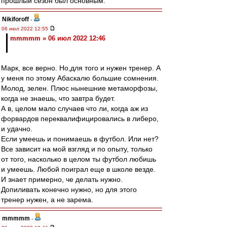
прошлый сезон был основным.
Nikiforoff
-
06 июл 2022 12:55
mmmmm » 06 июл 2022 12:46
Марк, все верно. Но,для того и нужен тренер. А
у меня по этому Абаскалю большие сомнения.
Молод, зелен. Плюс нынешние метаморфозы,
когда не знаешь, что завтра будет.
А в, целом мало случаев что ли, когда аж из
форвардов переквалифицировались в либеро,
и удачно.
Если умеешь и понимаешь в футбол. Или нет?
Все зависит на мой взгляд и по опыту, только
от того, насколько в целом ты футбол любишь
и умеешь. Любой поиграл еще в школе везде.
И знает примерно, че делать нужно.
Допиливать конечно нужно, но для этого
тренер нужен, а не зарема.
mmmmm
-