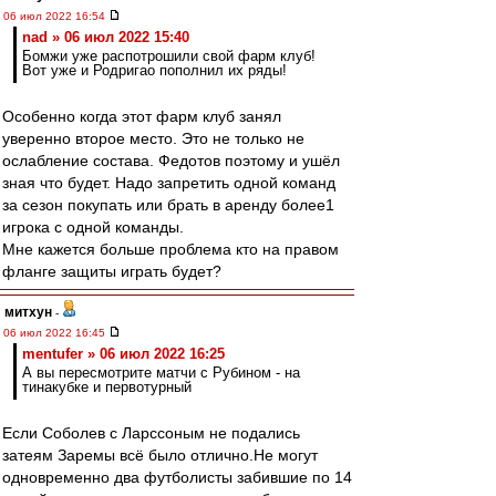
06 июл 2022 16:54
nad » 06 июл 2022 15:40
Бомжи уже распотрошили свой фарм клуб!
Вот уже и Родригао пополнил их ряды!
Особенно когда этот фарм клуб занял
уверенно второе место. Это не только не
ослабление состава. Федотов поэтому и ушёл
зная что будет. Надо запретить одной команд
за сезон покупать или брать в аренду более1
игрока с одной команды.
Мне кажется больше проблема кто на правом
фланге защиты играть будет?
митхун
-
06 июл 2022 16:45
mentufer » 06 июл 2022 16:25
А вы пересмотрите матчи с Рубином - на
тинакубке и первотурный
Если Соболев с Ларссоным не подались
затеям Заремы всё было отлично.Не могут
одновременно два футболисты забившие по 14