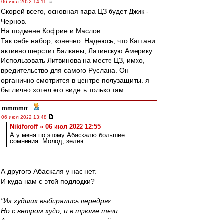
06 июл 2022 14:11
Скорей всего, основная пара ЦЗ будет Джик -
Чернов.
На подмене Кофрие и Маслов.
Так себе набор, конечно. Надеюсь, что Каттани
активно шерстит Балканы, Латинскую Америку.
Использовать Литвинова на месте ЦЗ, имхо,
вредительство для самого Руслана. Он
органично смотрится в центре полузащиты, я
бы лично хотел его видеть только там.
mmmmm
-
06 июл 2022 13:48
Nikiforoff » 06 июл 2022 12:55
А у меня по этому Абаскалю большие
сомнения. Молод, зелен.
А другого Абаскаля у нас нет.
И куда нам с этой подлодки?
"Из худших выбирались передряг
Но с ветром худо, и в трюме течи