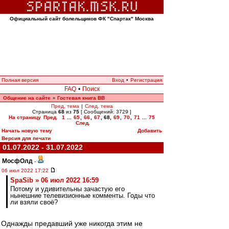
Официальный сайт болельщиков ФК "Спартак" Москва
Полная версия
Вход
•
Регистрация
FAQ
•
Поиск
Общение на сайте
Гостевая книга ВВ
»
Пред. тема
|
След. тема
Страница
68
из
75
[ Сообщений: 3729 ]
На страницу
Пред.
1
...
65
,
66
,
67
,
68
,
69
,
70
,
71
...
75
След.
Начать новую тему
Добавить
Версия для печати
01.07.2022 - 31.07.2022
МосфОлд
-
06 июл 2022 17:22
SpaSib » 06 июл 2022 16:59
Потому и удивительны зачастую его
нынешние телевизионные комменты. Годы что
ли взяли своё?
Однажды предавший уже никогда этим не