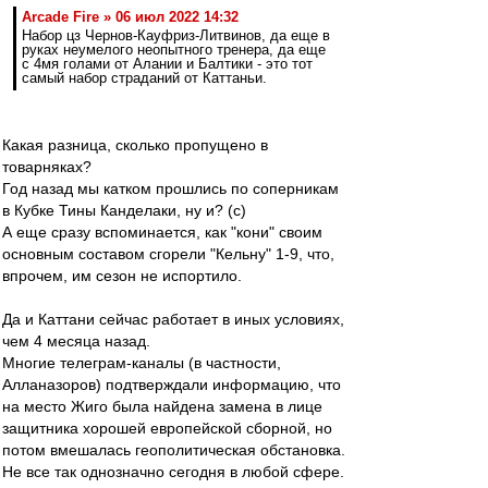
Arcade Fire » 06 июл 2022 14:32
Набор цз Чернов-Кауфриз-Литвинов, да еще в
руках неумелого неопытного тренера, да еще
с 4мя голами от Алании и Балтики - это тот
самый набор страданий от Каттаньи.
Какая разница, сколько пропущено в
товарняках?
Год назад мы катком прошлись по соперникам
в Кубке Тины Канделаки, ну и? (с)
А еще сразу вспоминается, как "кони" своим
основным составом сгорели "Кельну" 1-9, что,
впрочем, им сезон не испортило.
Да и Каттани сейчас работает в иных условиях,
чем 4 месяца назад.
Многие телеграм-каналы (в частности,
Алланазоров) подтверждали информацию, что
на место Жиго была найдена замена в лице
защитника хорошей европейской сборной, но
потом вмешалась геополитическая обстановка.
Не все так однозначно сегодня в любой сфере.