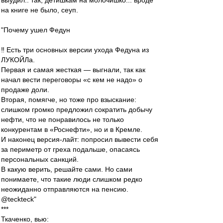
выудил.. так, детишкам на молочишко... вроде
на книге не было, сеуп.
"​Почему ушел Федун
‼️ Есть три основных версии ухода Федуна из
ЛУКОЙЛа.
Первая и самая жесткая — выгнали, так как
начал вести переговоры «с кем не надо» о
продаже доли.
Вторая, помягче, но тоже про взыскание:
слишком громко предложил сократить добычу
нефти, что не понравилось не только
конкурентам в «Роснефти», но и в Кремле.
И наконец версия-лайт: попросил вывести себя
за периметр от греха подальше, опасаясь
персональных санкций.
В какую верить, решайте сами. Но сами
понимаете, что такие люди слишком редко
неожиданно отправляются на пенсию.
@teckteck"
***
Ткаченко, вью: