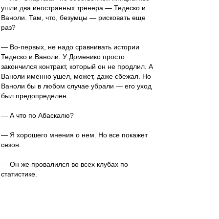
ушли два иностранных тренера — Тедеско и
Ваноли. Там, что, безумцы — рисковать еще
раз?
— Во-первых, не надо сравнивать истории
Тедеско и Ваноли. У Доменико просто
закончился контракт, который он не продлил. А
Ваноли именно ушел, может, даже сбежал. Но
Ваноли бы в любом случае убрали — его уход
был предопределен.
— А что по Абаскалю?
— Я хорошего мнения о нем. Но все покажет
сезон.
— Он же провалился во всех клубах по
статистике.
— Статистика — продажная девка
империализма. Говорят не цифры, а их
интерпретация. Если мы говорим о провале, то