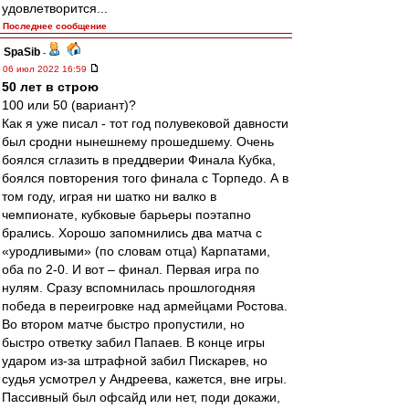
удовлетворится...
Последнее сообщение
SpaSib
-
06 июл 2022 16:59
50 лет в строю
100 или 50 (вариант)?
Как я уже писал - тот год полувековой давности
был сродни нынешнему прошедшему. Очень
боялся сглазить в преддверии Финала Кубка,
боялся повторения того финала с Торпедо. А в
том году, играя ни шатко ни валко в
чемпионате, кубковые барьеры поэтапно
брались. Хорошо запомнились два матча с
«уродливыми» (по словам отца) Карпатами,
оба по 2-0. И вот – финал. Первая игра по
нулям. Сразу вспомнилась прошлогодняя
победа в переигровке над армейцами Ростова.
Во втором матче быстро пропустили, но
быстро ответку забил Папаев. В конце игры
ударом из-за штрафной забил Пискарев, но
судья усмотрел у Андреева, кажется, вне игры.
Пассивный был офсайд или нет, поди докажи,