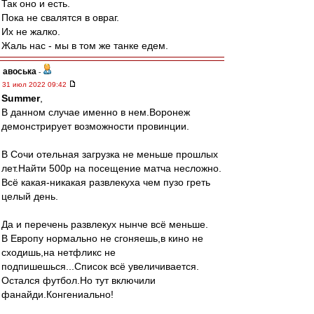
Так оно и есть.
Пока не свалятся в овраг.
Их не жалко.
Жаль нас - мы в том же танке едем.
авоська
-
31 июл 2022 09:42
Summer
,
В данном случае именно в нем.Воронеж
демонстрирует возможности провинции.
В Сочи отельная загрузка не меньше прошлых
лет.Найти 500р на посещение матча несложно.
Всё какая-никакая развлекуха чем пузо греть
целый день.
Да и перечень развлекух нынче всё меньше.
В Европу нормально не сгоняешь,в кино не
сходишь,на нетфликс не
подпишешься...Список всё увеличивается.
Остался футбол.Но тут включили
фанайди.Конгениально!