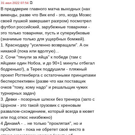
31 июл 2022 07:54
В преддверие главного матча выходных (нах
викенды, разве что Вик end - это, когда Мозес
своей пушкой завершает разгром) посмотрел
футбол российский, зарубежные товарняки -
это только товарняки, пусть и суперкубковые
(значимые только для ущербных бомжей).
1. Краснодару "усиленно возвращали". А он
никакой (пока или вдолгую)...
2. Сочи "тянули за яйца" к победе (там с
яйцами один Нобоа, и до 90+1 минуты отбегал
бодренько!), а Терек поддушили - пляжный
проект Роттенберга с остаточными принципами
бесперспективен (разве что как поставщик
очков "тому, кому надо" и решальщик чужих
турнирных задач)
3. Девки - позорные шлюхи без тренера (зато с
Цорном - это такой грузовик с хреновым
развалом-схождением, который всегда в кювет
или под откос неизбежно)
4 ДинамА - .. не только "проклятая", но и
прОклятая - пока не обретет своё место в