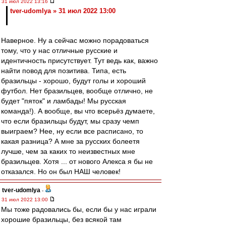
31 июл 2022 13:16
tver-udomlya » 31 июл 2022 13:00
Наверное. Ну а сейчас можно порадоваться
тому, что у нас отличные русские и
идентичность присутствует. Тут ведь как, важно
найти повод для позитива. Типа, есть
бразильцы - хорошо, будут голы и хороший
футбол. Нет бразильцев, вообще отлично, не
будет "пяток" и ламбады! Мы русская
команда!). А вообще, вы что всерьёз думаете,
что если бразильцы будут, мы сразу чемп
выиграем? Нее, ну если все расписано, то
какая разница? А мне за русских болеетя
лучше, чем за каких то неизвестных мне
бразильцев. Хотя ... от нового Алекса я бы не
отказался. Но он был НАШ человек!
tver-udomlya
-
31 июл 2022 13:00
Мы тоже радовались бы, если бы у нас играли
хорошие бразильцы, без всякой там