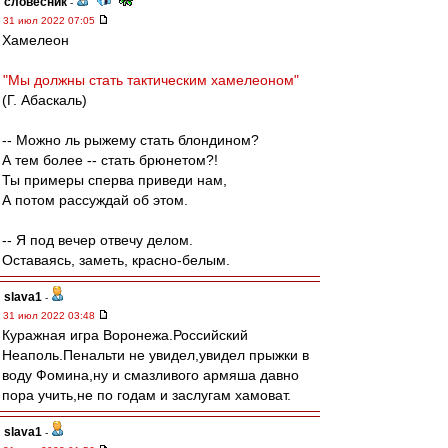
словесник
-
31 июл 2022 07:05
Хамелеон
"Мы должны стать тактическим хамелеоном"
(Г. Абаскаль)
-- Можно ль рыжему стать блондином?
А тем более -- стать брюнетом?!
Ты примеры сперва приведи нам,
А потом рассуждай об этом.
-- Я под вечер отвечу делом.
Оставаясь, заметь, красно-белым.
slava1
-
31 июл 2022 03:48
Куражная игра Воронежа.Российский
Неаполь.Пенальти не увидел,увидел прыжки в
воду Фомина,ну и смазливого армяша давно
пора учить,не по годам и заслугам хамоват.
slava1
-