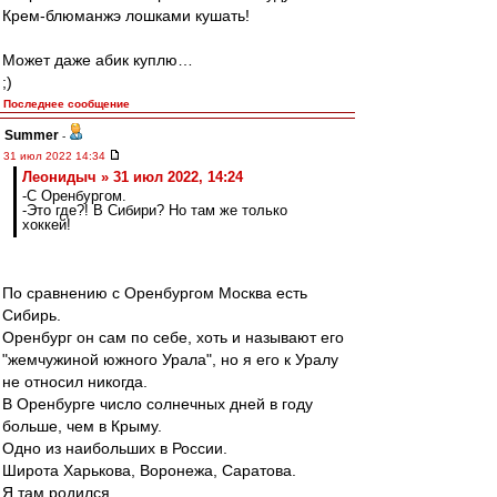
Крем-блюманжэ лошками кушать!
Может даже абик куплю…
;)
Последнее сообщение
Summer
-
31 июл 2022 14:34
Леонидыч » 31 июл 2022, 14:24
-С Оренбургом.
-Это где?! В Сибири? Но там же только
хоккей!
По сравнению с Оренбургом Москва есть
Сибирь.
Оренбург он сам по себе, хоть и называют его
"жемчужиной южного Урала", но я его к Уралу
не относил никогда.
В Оренбурге число солнечных дней в году
больше, чем в Крыму.
Одно из наибольших в России.
Широта Харькова, Воронежа, Саратова.
Я там родился.