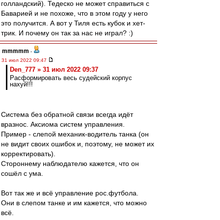
голландский). Тедеско не может справиться с
Баварией и не похоже, что в этом году у него
это получится. А вот у Тиля есть кубок и хет-
трик. И почему он так за нас не играл? :)
mmmmm
-
31 июл 2022 09:47
Den_777 » 31 июл 2022 09:37
Расформировать весь судейский корпус
нахуй!!!
Система без обратной связи всегда идёт
вразнос. Аксиома систем управления.
Пример - слепой механик-водитель танка (он
не видит своих ошибок и, поэтому, не может их
корректировать).
Стороннему наблюдателю кажется, что он
сошёл с ума.
Вот так же и всё управление рос.футбола.
Они в слепом танке и им кажется, что можно
всё.