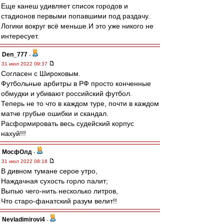
Еще канеш удивляет список городов и
стадионов первыми попавшими под раздачу.
Логики вокруг всё меньше.И это уже никого не
интересует.
Den_777
-
31 июл 2022 09:37
Согласен с Широковым.
Футбольные арбитры в РФ просто конченные
обмудки и убивают российский футбол.
Теперь не то что в каждом туре, почти в каждом
матче грубые ошибки и скандал.
Расформировать весь судейский корпус
нахуй!!!
МосфОлд
-
31 июл 2022 08:18
В дивном тумане серое утро,
Наждачная сухость горло палит;
Выпью чего-нить несколько литров,
Что старо-фанатский разум велит!!
Nevladimirovi4
-