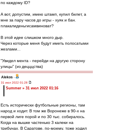
по каждому ID?
А вот, допустим, имею штамп, купил билет, а
мне за пару часов до игры - хуяк и бан.
плакалиденьгисамвиноват?
В этой идее слишком много дыр.
Через которые меня будут иметь полосатыми
жезлами...
"Увидел мента - перейди на другую сторону
улицы" (из децццства)
Alekos
-
31 июл 2022 01:28
Summer » 31 июл 2022 01:16
Есть исторически футбольные регионы, там
народ и ходит. В том же Воронеже в 90-х на
первой лиге порой и по 30 тыс. собиралось.
Когда на вышке частенько 3 калеки на
трибунах. В Саратове, по-моему, тоже ходил