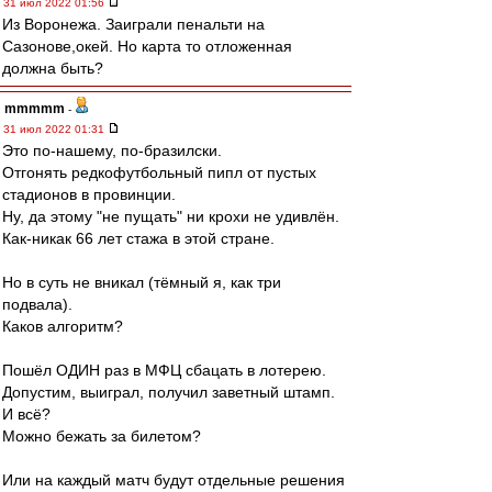
31 июл 2022 01:56
Из Воронежа. Заиграли пенальти на
Сазонове,окей. Но карта то отложенная
должна быть?
mmmmm
-
31 июл 2022 01:31
Это по-нашему, по-бразилски.
Отгонять редкофутбольный пипл от пустых
стадионов в провинции.
Ну, да этому "не пущать" ни крохи не удивлён.
Как-никак 66 лет стажа в этой стране.
Но в суть не вникал (тёмный я, как три
подвала).
Каков алгоритм?
Пошёл ОДИН раз в МФЦ сбацать в лотерею.
Допустим, выиграл, получил заветный штамп.
И всё?
Можно бежать за билетом?
Или на каждый матч будут отдельные решения