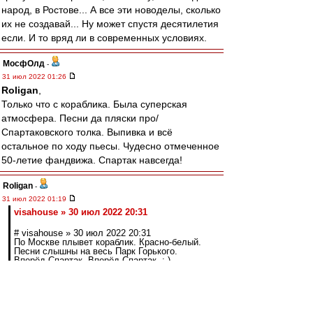
народ, в Ростове... А все эти новоделы, сколько
их не создавай... Ну может спустя десятилетия
если. И то вряд ли в современных условиях.
МосфОлд
-
31 июл 2022 01:26
Roligan
,
Только что с кораблика. Была суперская
атмосфера. Песни да пляски про/
Спартаковского толка. Выпивка и всё
остальное по ходу пьесы. Чудесно отмеченное
50-летие фандвижа. Спартак навсегда!
Roligan
-
31 июл 2022 01:19
visahouse » 30 июл 2022 20:31
# visahouse » 30 июл 2022 20:31
По Москве плывет кораблик. Красно-белый.
Песни слышны на весь Парк Горького.
Вперёд Спартак, Вперёд Спартак. :-)
там кстати было много моих бывших