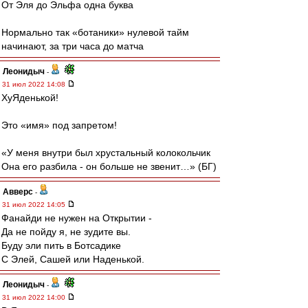
От Эля до Эльфа одна буква
Нормально так «ботаники» нулевой тайм
начинают, за три часа до матча
Леонидыч
-
31 июл 2022 14:08
ХуЯденькой!
Это «имя» под запретом!
«У меня внутри был хрустальный колокольчик
Она его разбила - он больше не звенит…» (БГ)
Авверс
-
31 июл 2022 14:05
Фанайди не нужен на Открытии -
Да не пойду я, не зудите вы.
Буду эли пить в Ботсадике
С Элей, Сашей или Наденькой.
Леонидыч
-
31 июл 2022 14:00