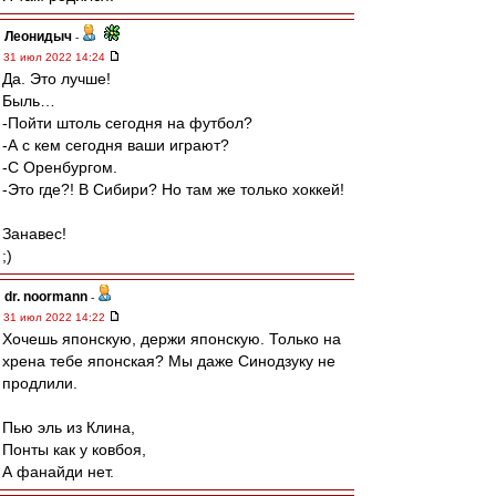
Леонидыч
-
31 июл 2022 14:24
Да. Это лучше!
Быль…
-Пойти штоль сегодня на футбол?
-А с кем сегодня ваши играют?
-С Оренбургом.
-Это где?! В Сибири? Но там же только хоккей!
Занавес!
;)
dr. noormann
-
31 июл 2022 14:22
Хочешь японскую, держи японскую. Только на
хрена тебе японская? Мы даже Синодзуку не
продлили.
Пью эль из Клина,
Понты как у ковбоя,
А фанайди нет.