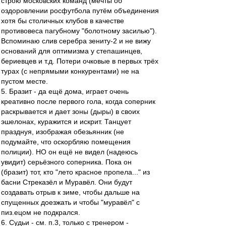
строю московских команд (мечты об
оздоровлении росфутбола путём объединения
хотя бы столичных клубов в качестве
противовеса пагубному "болотному засилью").
Вспоминаю слив серебра зениту-2 и не вижу
оснований для оптимизма у степашинцев,
бериевцев и т.д. Потери очковые в первых трёх
турах (с непрямыми конкурентами) не на
пустом месте.
5. Бразит - да ещё дома, играет очень
креативно после первого гола, когда соперник
раскрывается и дает зоны (дыры) в своих
эшелонах, куражится и искрит. Танцует
празднуя, изображая обезьянник (не
подумайте, что оскорбляю помещения
полиции). НО он ещё не видел (надеюсь
увидит) серьёзного соперника. Пока он
(бразит) тот, кто "лето красное пропела..." из
басни Стреказёл и Муравёл. Они будут
создавать отрыв к зиме, чтобы дальше на
спущенных доезжать и чтобы "муравёл" с
пиз.ецом не подкрался.
6. Судьи - см. п.3, только с тренером -