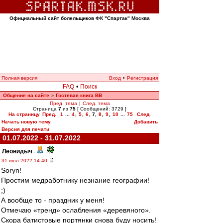
Официальный сайт болельщиков ФК "Спартак" Москва
Полная версия
Вход
•
Регистрация
FAQ
•
Поиск
Общение на сайте
Гостевая книга ВВ
»
Пред. тема
|
След. тема
Страница
7
из
75
[ Сообщений: 3729 ]
На страницу
Пред.
1
...
4
,
5
,
6
,
7
,
8
,
9
,
10
...
75
След.
Начать новую тему
Добавить
Версия для печати
01.07.2022 - 31.07.2022
Леонидыч
-
31 июл 2022 14:40
Soryn!
Простим медработнику незнание географии!
;)
А вообще то - праздник у меня!
Отмечаю «тренд» ослабления «деревяного».
Скора батистовые портянки снова буду носить!