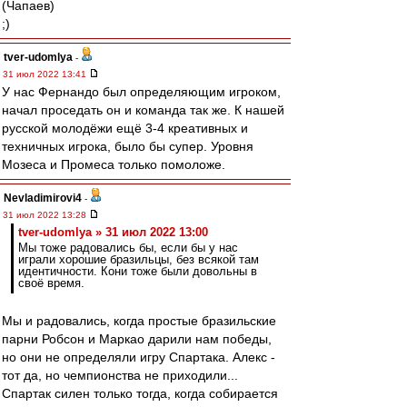
(Чапаев)
;)
tver-udomlya
-
31 июл 2022 13:41
У нас Фернандо был определяющим игроком,
начал проседать он и команда так же. К нашей
русской молодёжи ещё 3-4 креативных и
техничных игрока, было бы супер. Уровня
Мозеса и Промеса только помоложе.
Nevladimirovi4
-
31 июл 2022 13:28
tver-udomlya » 31 июл 2022 13:00
Мы тоже радовались бы, если бы у нас
играли хорошие бразильцы, без всякой там
идентичности. Кони тоже были довольны в
своё время.
Мы и радовались, когда простые бразильские
парни Робсон и Маркао дарили нам победы,
но они не определяли игру Спартака. Алекс -
тот да, но чемпионства не приходили...
Спартак силен только тогда, когда собирается