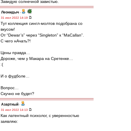
Завидую солнечной завистью.
Леонидыч
-
31 июл 2022 14:19
Тут коллекция сингл-молтов подобрана со
вкусом!
От “Dewar’s” через “Singleton” к “MaCallan”.
С чего нАчать?!
Цены правда…
Дороже, чем у Макара на Сретенке…
:(
И о фудболе…
Вопрос…
Скучно не будет?
Азартный
-
31 июл 2022 14:13
Как латентный психолог, с уверенностью
заявляю: