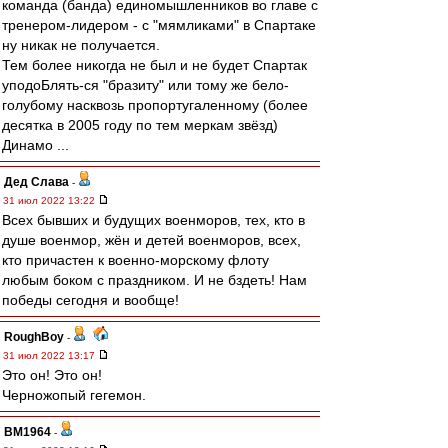
команда (банда) единомышленников во главе с
тренером-лидером - с "мямликами" в Спартаке
ну никак не получается.
Тем более никогда не был и не будет Спартак
уподоБлять-ся "бразиту" или тому же бело-
голубому насквозь пропортугаленному (более
десятка в 2005 году по тем меркам звёзд)
Динамо ...
Дед Слава
-
31 июл 2022 13:22
Всех бывших и будущих военморов, тех, кто в
душе военмор, жён и детей военморов, всех,
кто причастен к военно-морскому флоту
любым боком с праздником. И не бздеть! Нам
победы сегодня и вообще!
RoughBoy
-
31 июл 2022 13:17
Это он! Это он!
Черножопый гегемон.
BM1964
-