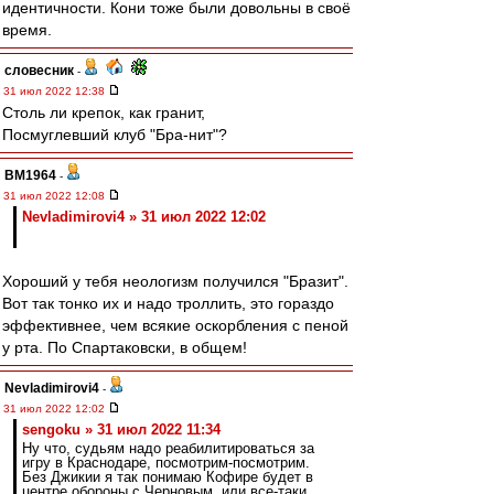
идентичности. Кони тоже были довольны в своё
время.
словесник
-
31 июл 2022 12:38
Столь ли крепок, как гранит,
Посмуглевший клуб "Бра-нит"?
BM1964
-
31 июл 2022 12:08
Nevladimirovi4 » 31 июл 2022 12:02
Хороший у тебя неологизм получился "Бразит".
Вот так тонко их и надо троллить, это гораздо
эффективнее, чем всякие оскорбления с пеной
у рта. По Спартаковски, в общем!
Nevladimirovi4
-
31 июл 2022 12:02
sengoku » 31 июл 2022 11:34
Ну что, судьям надо реабилитироваться за
игру в Краснодаре, посмотрим-посмотрим.
Без Джикии я так понимаю Кофире будет в
центре обороны с Черновым, или все-таки