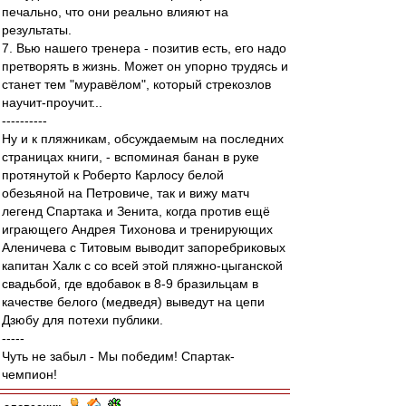
печально, что они реально влияют на
результаты.
7. Вью нашего тренера - позитив есть, его надо
претворять в жизнь. Может он упорно трудясь и
станет тем "муравёлом", который стрекозлов
научит-проучит...
----------
Ну и к пляжникам, обсуждаемым на последних
страницах книги, - вспоминая банан в руке
протянутой к Роберто Карлосу белой
обезьяной на Петровиче, так и вижу матч
легенд Спартака и Зенита, когда против ещё
играющего Андрея Тихонова и тренирующих
Аленичева с Титовым выводит запоребриковых
капитан Халк с со всей этой пляжно-цыганской
свадьбой, где вдобавок в 8-9 бразильцам в
качестве белого (медведя) выведут на цепи
Дзюбу для потехи публики.
-----
Чуть не забыл - Мы победим! Спартак-
чемпион!