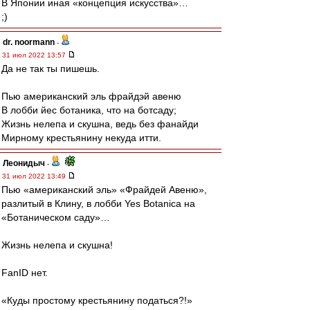
В Японии иная «концепция искусства»…
;)
dr. noormann
-
31 июл 2022 13:57
Да не так ты пишешь.
Пью американский эль фрайдэй авеню
В лобби йес ботаника, что на ботсаду;
Жизнь нелепа и скушна, ведь без фанайди
Мирному крестьянину некуда итти.
Леонидыч
-
31 июл 2022 13:49
Пью «американский эль» «Фрайдей Авеню»,
разлитый в Клину, в лобби Yes Botanica на
«Ботаническом саду»…
Жизнь нелепа и скушна!
FanID нет.
«Куды простому крестьянину податься?!»