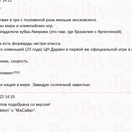
2 14:21
.
гвая в три с половиной раза меньше московского.
ы мира и олимпийских игр.
ладатели кубка Америки (это там, где Бразилия с Аргентиной).
да есть форварды экстра-класса.
но новенький (23 года) ЦН Дарвин в первой же официальной игре 
ника, скорость.
рожают?!!!
 нация в мире. Завидую солнечной завистью.
22 14:19
лтов подобрана со вкусом!
eton” к “MaCallan”.