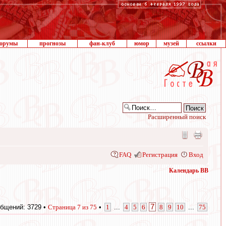
орумы
прогнозы
фан-клуб
юмор
музей
ссылки
Расширенный поиск
FAQ
Регистрация
Вход
Календарь ВВ
7
бщений: 3729 •
Страница
7
из
75
•
1
...
4
5
6
8
9
10
...
75