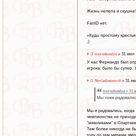
Жизнь нелепа и скушна!
FanID нет.
«Куды простому крестья
;)
#
tver-udomlya
» 31 июл 
У нас Фернандо был опр
игрока, было бы супер.
#
Nevladimirovi4
» 31 ию
tver-udomlya » 31 
Мы тоже радовались
Мы и радовались, когда
чемпионства не приходи
"мямликами" в Спартаке
Тем более никогда не б
году по тем меркам звёз