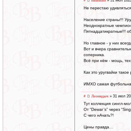
#
mmmmm
» 31 июл 202
Не перестаю удивляться
Население страны!!! Уру
Неоднократные чемпион
Пятнадцатикратные!!! об
Но главное - у них всег
Вот и вчера сравнитель
соперника.
Всё при нём - мощь, тех
Как это уругвайки такое 
ИМХО самая футбольная
#
Леонидыч
» 31 июл 20
Тут коллекция сингл-мо
От “Dewar’s” через “Singl
С чего нАчать?!
Цены правда…