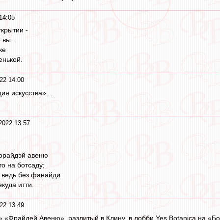
14:05
крытии -
 вы.
ке
енькой.
22 14:00
ция искусства»…
2022 13:57
фрайдэй авеню
то на ботсаду;
 ведь без фанайди
куда итти.
22 13:49
 «Фрайдей Авеню», разлитый в Клину, в лобби Yes Botanica на «