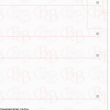
Ботаническом саду»…