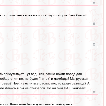
, кто причастен к военно-морскому флоту любым боком с
 присутствует. Тут ведь как, важно найти повод для
вообще отлично, не будет "пяток" и ламбады! Мы русская
играем? Нее, ну если все расписано, то какая разница? А
вого Алекса я бы не отказался. Но он был НАШ человек!
ности. Кони тоже были довольны в своё время.