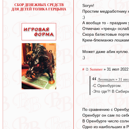
СБОР ДЕНЕЖНЫХ СРЕДСТВ
Soryn!
ДЛЯ ДЕТЕЙ ТОЛИКА ГЕРЦЫНА
Простим медработнику 
;)
А вообще то - праздник 
Отмечаю «тренд» ослаб
Скора батистовые портя
Крем-блюманжэ лошками
Может даже абик купл
;)
#
Summer
» 31 июл 2022
Леонидыч » 31 июл
-С Оренбургом.
-Это где?! В Сибир
По сравнению с Оренбу
Оренбург он сам по себе
В Оренбурге число солн
Одно из наибольших в Р