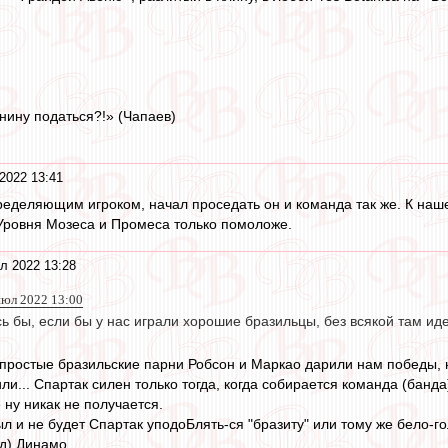
нину податься?!» (Чапаев)
2022 13:41
еделяющим игроком, начал проседать он и команда так же. К наш
 Уровня Мозеса и Промеса только помоложе.
л 2022 13:28
июл 2022 13:00
 бы, если бы у нас играли хорошие бразильцы, без всякой там ид
 простые бразильские парни Робсон и Маркао дарили нам победы, но
ли... Спартак силен только тогда, когда собирается команда (банд
 ну никак не получается.
ыл и не будет Спартак уподоБлять-ся "бразиту" или тому же бело-г
д) Динамо ...