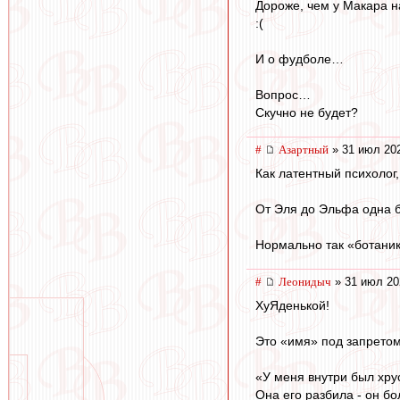
Дороже, чем у Макара 
:(
И о фудболе…
Вопрос…
Скучно не будет?
#
Азартный
» 31 июл 202
Как латентный психолог
От Эля до Эльфа одна 
Нормально так «ботаник
#
Леонидыч
» 31 июл 20
ХуЯденькой!
Это «имя» под запретом
«У меня внутри был хру
Она его разбила - он б