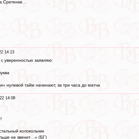
на Сретенке…
2 14:13
, с уверенностью заявляю:
буква
и» нулевой тайм начинают, за три часа до матча
22 14:08
!
стальный колокольчик
ольше не звенит…» (БГ)