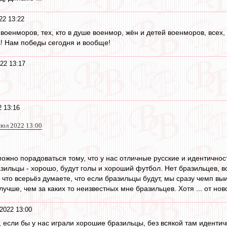
22 13:22
военморов, тех, кто в душе военмор, жён и детей военморов, всех
ь! Нам победы сегодня и вообще!
22 13:17
 13:16
июл 2022 13:00
ожно порадоваться тому, что у нас отличные русские и идентичность
азильцы - хорошо, будут голы и хороший футбол. Нет бразильцев, 
 что всерьёз думаете, что если бразильцы будут, мы сразу чемп вы
лучше, чем за каких то неизвестных мне бразильцев. Хотя ... от но
2022 13:00
 если бы у нас играли хорошие бразильцы, без всякой там идентич