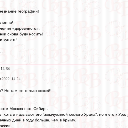
незнание географии!
у меня!
ления «деревяного».
нки снова буду носить!
 кушать!
ю…
 14:34
 2022, 14:24
и? Но там же только хоккей!
ргом Москва есть Сибирь.
, хоть и называют его "жемчужиной южного Урала", но я его к Урал
ечных дней в году больше, чем в Крыму.
оссии.