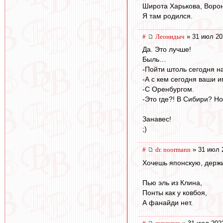
Широта Харькова, Ворон
Я там родился.
#
Леонидыч
» 31 июл 20
Да. Это лучше!
Быль…
-Пойти штоль сегодня н
-А с кем сегодня ваши 
-С Оренбургом.
-Это где?! В Сибири? Но
Занавес!
;)
#
dr. noormann
» 31 июл 
Хочешь японскую, держи
Пью эль из Клина,
Понты как у ковбоя,
А фанайди нет.