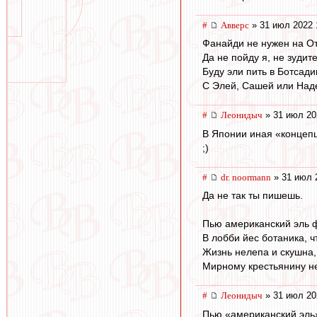
#
Авверс
» 31 июл 2022 
Фанайди не нужен на От
Да не пойду я, не зудите
Буду эли пить в Ботсади
С Элей, Сашей или Над
#
Леонидыч
» 31 июл 20
В Японии иная «концеп
;)
#
dr. noormann
» 31 июл 
Да не так ты пишешь.
Пью американский эль 
В лобби йес ботаника, ч
Жизнь нелепа и скушна,
Мирному крестьянину не
#
Леонидыч
» 31 июл 20
Пью «американский эль»