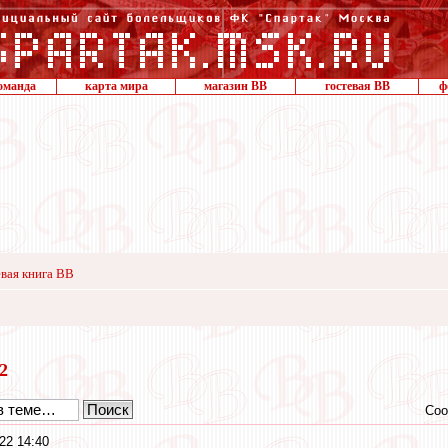
оманда
карта мира
магазин ВВ
гостевая ВВ
ф
вая книга ВВ
22
Соо
22 14:40