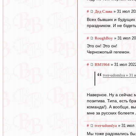
#
Дед Слава
» 31 июл 20
Всех бывших и будущих 
праздником. И не бздет
#
RoughBoy
» 31 июл 20
Это он! Это он!
Черножопый гегемон.
#
BM1964
» 31 июл 2022
tver-udomlya » 31 
Наверное. Ну а сейчас м
позитива. Типа, есть бр
команда!). А вообще, вы
мне за русских болеетя 
#
tver-udomlya
» 31 июл 
Мы тоже радовались бы,