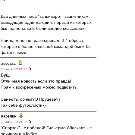
Два длинных паса "за шиворот" защитникам,
выводящие один-на-один, первый из которых
был на пенальти, были вполне классными.
Наиль, конечно, разочаровал. 3-4 обреза,
которые с более классной командой были бы
фатальными
авоська
-
30 авг 2022 21:22
Буц
,
Отличная новость если это правда!
Прям к воскресенью можно подвозить.
Санек ты обчём?О Пруцеве?)
Так себе футболистик)
Карелин
-
30 авг 2022 21:22
"Спартак" - с победой! Гильермо Абаскаля - с
почином и в Кубке.