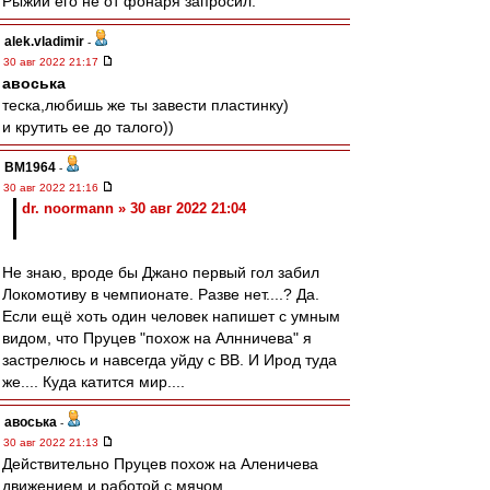
Рыжий его не от фонаря запросил.
alek.vladimir
-
30 авг 2022 21:17
авоська
теска,любишь же ты завести пластинку)
и крутить ее до талого))
BM1964
-
30 авг 2022 21:16
dr. noormann » 30 авг 2022 21:04
Не знаю, вроде бы Джано первый гол забил
Локомотиву в чемпионате. Разве нет....? Да.
Если ещё хоть один человек напишет с умным
видом, что Пруцев "похож на Алнничева" я
застрелюсь и навсегда уйду с ВВ. И Ирод туда
же.... Куда катится мир....
авоська
-
30 авг 2022 21:13
Действительно Пруцев похож на Аленичева
движением и работой с мячом.