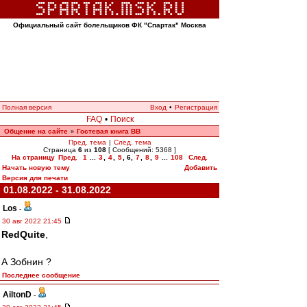
Официальный сайт болельщиков ФК "Спартак" Москва
Полная версия
Вход
•
Регистрация
FAQ
•
Поиск
Общение на сайте
Гостевая книга ВВ
»
Пред. тема
|
След. тема
Страница
6
из
108
[ Сообщений: 5368 ]
На страницу
Пред.
1
...
3
,
4
,
5
,
6
,
7
,
8
,
9
...
108
След.
Начать новую тему
Добавить
Версия для печати
01.08.2022 - 31.08.2022
Los
-
30 авг 2022 21:45
RedQuite
,
А Зобнин ?
Последнее сообщение
AiltonD
-