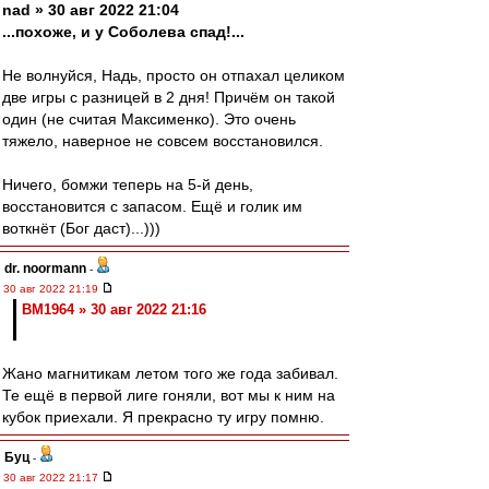
nad » 30 авг 2022 21:04
...похоже, и у Соболева спад!...
Не волнуйся, Надь, просто он отпахал целиком
две игры с разницей в 2 дня! Причём он такой
один (не считая Максименко). Это очень
тяжело, наверное не совсем восстановился.
Ничего, бомжи теперь на 5-й день,
восстановится с запасом. Ещё и голик им
воткнёт (Бог даст)...)))
dr. noormann
-
30 авг 2022 21:19
BM1964 » 30 авг 2022 21:16
Жано магнитикам летом того же года забивал.
Те ещё в первой лиге гоняли, вот мы к ним на
кубок приехали. Я прекрасно ту игру помню.
Буц
-
30 авг 2022 21:17