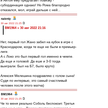
и Антон ему предлагает повязку -
субординация однако! Но Рома благородно
отказался, мол, играй дальше с ней...
naivniy
-
30 авг 2022 21:25
BM1964 » 30 авг 2022 21:16
Нет, первый гол Жано забил на кубок в игре с
Краснодаром, когда те еще не были в премьер-
лиге.
А с Локо это был первый гол именно в чемпе.
Да еще и головой. Да еше и 3-0 тогда
выиграли. Был на Б7, было круто)
Алексея Мелешина поздравляю с голом сына!
Судя по интервью, это самый счастливый
человек после этого матча)
BM1964
-
30 авг 2022 21:25
Че то меня реально Соболь беспокоит. Третья