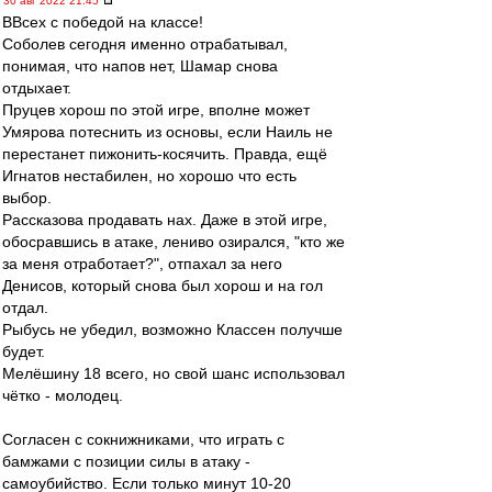
30 авг 2022 21:45
ВВсех с победой на классе!
Соболев сегодня именно отрабатывал,
понимая, что напов нет, Шамар снова
отдыхает.
Пруцев хорош по этой игре, вполне может
Умярова потеснить из основы, если Наиль не
перестанет пижонить-косячить. Правда, ещё
Игнатов нестабилен, но хорошо что есть
выбор.
Рассказова продавать нах. Даже в этой игре,
обосравшись в атаке, лениво озирался, "кто же
за меня отработает?", отпахал за него
Денисов, который снова был хорош и на гол
отдал.
Рыбусь не убедил, возможно Классен получше
будет.
Мелёшину 18 всего, но свой шанс использовал
чётко - молодец.
Согласен с сокнижниками, что играть с
бамжами с позиции силы в атаку -
самоубийство. Если только минут 10-20