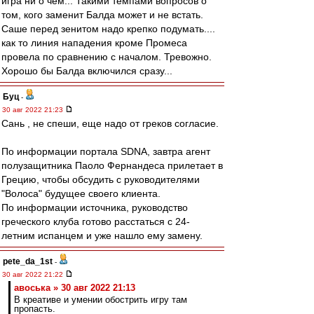
игра ни о чем... Такими темпами вопросов о
том, кого заменит Балда может и не встать.
Саше перед зенитом надо крепко подумать....
как то линия нападения кроме Промеса
провела по сравнению с началом. Тревожно.
Хорошо бы Балда включился сразу...
Буц
-
30 авг 2022 21:23
Сань , не спеши, еще надо от греков согласие.
По информации портала SDNA, завтра агент
полузащитника Паоло Фернандеса прилетает в
Грецию, чтобы обсудить с руководителями
"Волоса" будущее своего клиента.
По информации источника, руководство
греческого клуба готово расстаться с 24-
летним испанцем и уже нашло ему замену.
pete_da_1st
-
30 авг 2022 21:22
авоська » 30 авг 2022 21:13
В креативе и умении обострить игру там
пропасть.