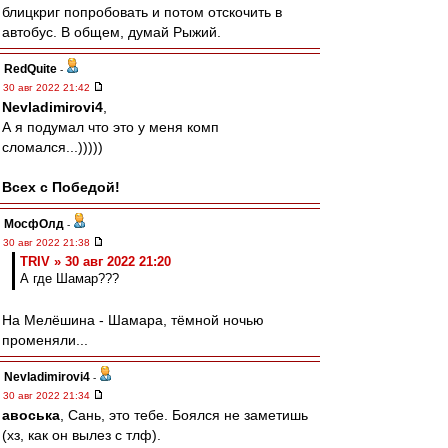
блицкриг попробовать и потом отскочить в
автобус. В общем, думай Рыжий.
RedQuite
-
30 авг 2022 21:42
Nevladimirovi4
,
А я подумал что это у меня комп
сломался...)))))
Всех с Победой!
МосфОлд
-
30 авг 2022 21:38
TRIV » 30 авг 2022 21:20
А где Шамар???
На Мелёшина - Шамара, тёмной ночью
променяли...
Nevladimirovi4
-
30 авг 2022 21:34
авоська
, Сань, это тебе. Боялся не заметишь
(хз, как он вылез с тлф).