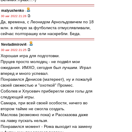
malyushenko
-
30 авг 2022 21:26
Да, времена, с Леонидом Арнольдовичем по 18
млн. в лёгкую за футболиста отмуслявливали,
сейчас полторашку ели наскребли. Беда.
Nevladimirovi4
-
30 авг 2022 21:25
Хорошая игра для подготовки.
Пруцев просто молодец - не подвёл мои
ожидания. ИМХО, сегодня был лучшим. Играл
вперед и много успевал.
Понравился Денисов (матереет), ну и пожалуй
своей свежестью и "охоткой" Промес.
Соболев и Хлусевич приберегли свои голы для
следующей игры.
Самара, при всей своей особости, ничего во
втором тайме не смогла создать.
Маслова (возможно пока) и Рассказова даже
на лавку пускать нельзя.
Понравился момент - Рома выходит на замену