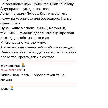
на постановку игры нужны годы, как Кононову.
А тут пришёл, увидел, заиграл.
Лучши по матчу Пруцев. Кто-то писал, что
похож на Аленичева или Безродного. Прямо
очень похож.
Нужен чаще в основе. Умный, моторный,
техничный, команде даёт много в центре поля
и всегда дорабатывает от и до.
Много куражились-это минус...
А в целом наш тренерский штаб очень радует.
Очень хотелось бы поддержки от Лукойла, как в
плане тренерства, так и в составе.
malyushenko
-
30 авг 2022 21:09
Обнюхивая носом. Соболев какой-то не
свежий.
jacha
-
30 авг 2022 21:08
Добрый вечер. Всех с Победой!!!
Игра была похожа на товарняк,но опять
Умяров играл в пас с соперником. Абаскалю