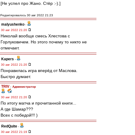
[Не успел про Жано. Стёр :-).]
Редактировалось 30 авг 2022 21:23
malyushenko
-
30 авг 2022 21:20
Николай вообще смесь Хлестова с
Горлуковичем. Но этого почему то никто не
отмечает.
Kapers
-
30 авг 2022 21:20
Понравилась игра вперёд от Маслова.
Быстро думает.
TRIV
-
Администратор
30 авг 2022 21:20
По итогу матча и прочитанной книги...
А где Шамар???
Всех с победой!!! )
RedQuite
-
30 авг 2022 21:19