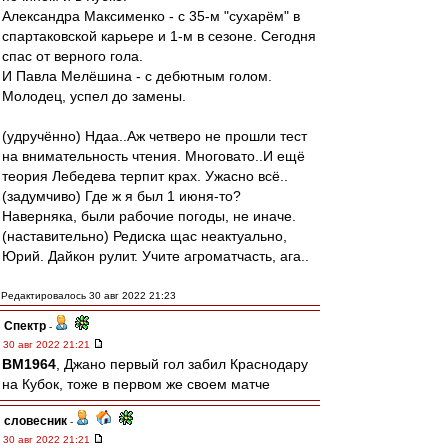
Александра Максименко - с 35-м "сухарём" в
спартаковской карьере и 1-м в сезоне. Сегодня
спас от верного гола.
И Павла Мелёшина - с дебютным голом.
Молодец, успел до замены.
(удручённо) Ндаа..Аж четверо не прошли тест
на внимательность чтения. Многовато..И ещё
теория Лебедева терпит крах. Ужасно всё..
(задумчиво) Где ж я был 1 июня-то?
Наверняка, были рабочие погоды, не иначе.
(наставительно) Редиска щас неактуально,
Юрий. Дайкон рулит. Учите агроматчасть, ага..
Редактировалось 30 авг 2022 21:23
Спектр
-
30 авг 2022 21:21
BM1964
, Джано первый гол забил Краснодару
на Кубок, тоже в первом же своем матче
словесник
-
30 авг 2022 21:21