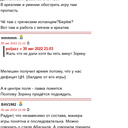
В креативе и умении обострить игру там
пропасть.
Чё там с греческим испанцем?Берём?
Вот там и работа с мячом и креатив.
mmmmm
-
30 авг 2022 21:12
poljazz » 30 авг 2022 21:03
Жаль что не дали хотя бы пять минут Зорину.
Мелешин получил время потому, что у нас
дефицит ЦН. (балдею от его игры)
А в центре поля - лавка ломится.
Поэтому Зорину придётся подождать.
BAV1982
-
30 авг 2022 21:09
Радует, что независимо от состава, манера
игры понятна и последовательна. Можно
говорить о стиле Абаскаля. А говорили тренеру