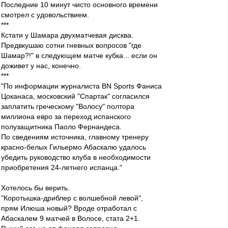
Последние 10 минут чисто основного времени
смотрел с удовольствием.
***
Кстати у Шамара двухматчевая дисква.
Предвкушаю сотни гневных вопросов "где
Шамар?!" в следующем матче кубка... если он
доживет у нас, конечно.
***
"По информации журналиста BN Sports Фаниса
Цоканаса, московский "Спартак" согласился
заплатить греческому "Волосу" полтора
миллиона евро за переход испанского
полузащитника Паоло Фернандеса.
По сведениям источника, главному тренеру
красно-белых Гильермо Абаскалю удалось
убедить руководство клуба в необходимости
приобретения 24-летнего испанца."
Хотелось бы верить.
"Коротышка-дриблер с волшебной левой",
прям Илюша новый? Вроде отработал с
Абаскалем 9 матчей в Волосе, стата 2+1.