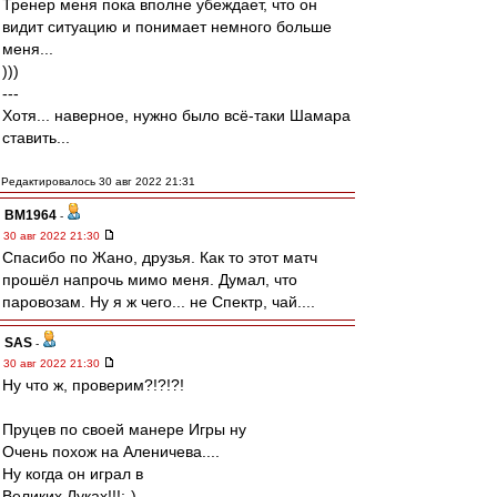
Тренер меня пока вполне убеждает, что он
видит ситуацию и понимает немного больше
меня...
)))
---
Хотя... наверное, нужно было всё-таки Шамара
ставить...
Редактировалось 30 авг 2022 21:31
BM1964
-
30 авг 2022 21:30
Спасибо по Жано, друзья. Как то этот матч
прошёл напрочь мимо меня. Думал, что
паровозам. Ну я ж чего... не Спектр, чай....
SAS
-
30 авг 2022 21:30
Ну что ж, проверим?!?!?!
Пруцев по своей манере Игры ну
Очень похож на Аленичева....
Ну когда он играл в
Великих Луках!!!:-)