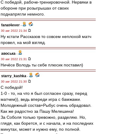
С победой, рабоче-тренировочной. Нервяки в
обороне при розыгрышах от своих
поднапрягли немного.
fanat4ever
-
30 авг 2022 21:34
Ну кстати Рассказов то совсем неплохой матч
провел, на мой взгляд.
авоська
-
30 авг 2022 21:31
Ничёсе Володь ты себе плюсик поставил)
starry_kashka
-
30 авг 2022 21:30
С победой!
1-0 - то, на что я был согласен сразу, перед
матчем)), ведь впереди игра с бамжами.
Молодежный состав+Рыбус очень обрадовал.
Как же радостно за Пашу Мелешина!
За Соболя только тревожно, разделяю. Но,
глядя, как борется, и с начала, и на последних
минутах, может и нужно ему, по полной.