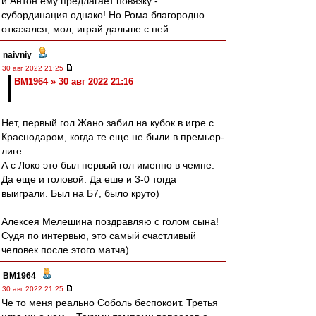
и Антон ему предлагает повязку -
субординация однако! Но Рома благородно
отказался, мол, играй дальше с ней...
naivniy
-
30 авг 2022 21:25
BM1964 » 30 авг 2022 21:16
Нет, первый гол Жано забил на кубок в игре с
Краснодаром, когда те еще не были в премьер-
лиге.
А с Локо это был первый гол именно в чемпе.
Да еще и головой. Да еше и 3-0 тогда
выиграли. Был на Б7, было круто)
Алексея Мелешина поздравляю с голом сына!
Судя по интервью, это самый счастливый
человек после этого матча)
BM1964
-
30 авг 2022 21:25
Че то меня реально Соболь беспокоит. Третья