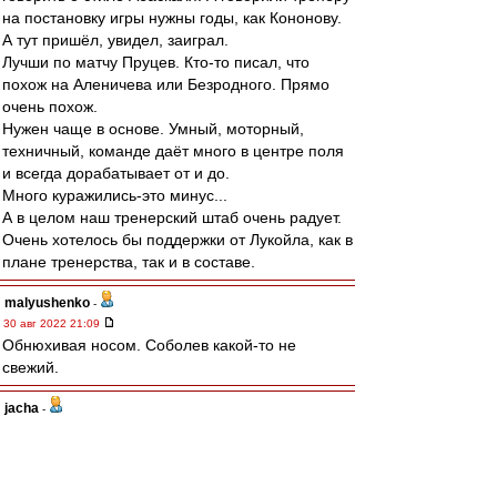
на постановку игры нужны годы, как Кононову.
А тут пришёл, увидел, заиграл.
Лучши по матчу Пруцев. Кто-то писал, что
похож на Аленичева или Безродного. Прямо
очень похож.
Нужен чаще в основе. Умный, моторный,
техничный, команде даёт много в центре поля
и всегда дорабатывает от и до.
Много куражились-это минус...
А в целом наш тренерский штаб очень радует.
Очень хотелось бы поддержки от Лукойла, как в
плане тренерства, так и в составе.
malyushenko
-
30 авг 2022 21:09
Обнюхивая носом. Соболев какой-то не
свежий.
jacha
-
30 авг 2022 21:08
Добрый вечер. Всех с Победой!!!
Игра была похожа на товарняк,но опять
Умяров играл в пас с соперником. Абаскалю