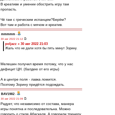
В креативе и умении обострить игру там
пропасть.
Чё там с греческим испанцем?Берём?
Вот там и работа с мячом и креатив.
mmmmm
-
30 авг 2022 21:12
poljazz » 30 авг 2022 21:03
Жаль что не дали хотя бы пять минут Зорину.
Мелешин получил время потому, что у нас
дефицит ЦН. (балдею от его игры)
А в центре поля - лавка ломится.
Поэтому Зорину придётся подождать.
BAV1982
-
30 авг 2022 21:09
Радует, что независимо от состава, манера
игры понятна и последовательна. Можно
говорить о стиле Абаскаля. А говорили тренеру