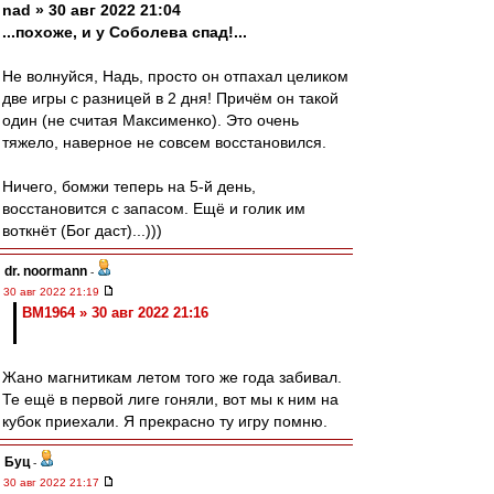
nad » 30 авг 2022 21:04
...похоже, и у Соболева спад!...
Не волнуйся, Надь, просто он отпахал целиком
две игры с разницей в 2 дня! Причём он такой
один (не считая Максименко). Это очень
тяжело, наверное не совсем восстановился.
Ничего, бомжи теперь на 5-й день,
восстановится с запасом. Ещё и голик им
воткнёт (Бог даст)...)))
dr. noormann
-
30 авг 2022 21:19
BM1964 » 30 авг 2022 21:16
Жано магнитикам летом того же года забивал.
Те ещё в первой лиге гоняли, вот мы к ним на
кубок приехали. Я прекрасно ту игру помню.
Буц
-
30 авг 2022 21:17