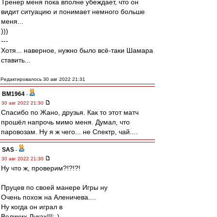
Тренер меня пока вполне убеждает, что он
видит ситуацию и понимает немного больше
меня...
)))
---
Хотя... наверное, нужно было всё-таки Шамара
ставить...
Редактировалось 30 авг 2022 21:31
BM1964
-
30 авг 2022 21:30
Спасибо по Жано, друзья. Как то этот матч
прошёл напрочь мимо меня. Думал, что
паровозам. Ну я ж чего... не Спектр, чай....
SAS
-
30 авг 2022 21:30
Ну что ж, проверим?!?!?!
Пруцев по своей манере Игры ну
Очень похож на Аленичева....
Ну когда он играл в
Великих Луках!!!:-)