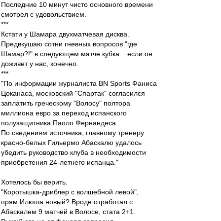
Последние 10 минут чисто основного времени
смотрел с удовольствием.
***
Кстати у Шамара двухматчевая дисква.
Предвкушаю сотни гневных вопросов "где
Шамар?!" в следующем матче кубка... если он
доживет у нас, конечно.
***
"По информации журналиста BN Sports Фаниса
Цоканаса, московский "Спартак" согласился
заплатить греческому "Волосу" полтора
миллиона евро за переход испанского
полузащитника Паоло Фернандеса.
По сведениям источника, главному тренеру
красно-белых Гильермо Абаскалю удалось
убедить руководство клуба в необходимости
приобретения 24-летнего испанца."
Хотелось бы верить.
"Коротышка-дриблер с волшебной левой",
прям Илюша новый? Вроде отработал с
Абаскалем 9 матчей в Волосе, стата 2+1.