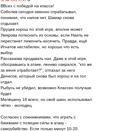
30 авг 2022 21:45
ВВсех с победой на классе!
Соболев сегодня именно отрабатывал,
понимая, что напов нет, Шамар снова
отдыхает.
Пруцев хорош по этой игре, вполне может
Умярова потеснить из основы, если Наиль не
перестанет пижонить-косячить. Правда, ещё
Игнатов нестабилен, но хорошо что есть
выбор.
Рассказова продавать нах. Даже в этой игре,
обосравшись в атаке, лениво озирался, "кто же
за меня отработает?", отпахал за него
Денисов, который снова был хорош и на гол
отдал.
Рыбусь не убедил, возможно Классен получше
будет.
Мелёшину 18 всего, но свой шанс использовал
чётко - молодец.
Согласен с сокнижниками, что играть с
бамжами с позиции силы в атаку -
самоубийство. Если только минут 10-20