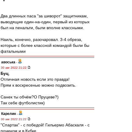
Два длинных паса "за шиворот" защитникам,
выводящие один-на-один, первый из которых
был на пенальти, были вполне классными.
Наиль, конечно, разочаровал. 3-4 обреза,
которые с более классной командой были бы
фатальными
авоська
-
30 авг 2022 21:22
Буц
,
Отличная новость если это правда!
Прям к воскресенью можно подвозить.
Санек ты обчём?О Пруцеве?)
Так себе футболистик)
Карелин
-
30 авг 2022 21:22
"Спартак" - с победой! Гильермо Абаскаля - с
почином и в Кубке.