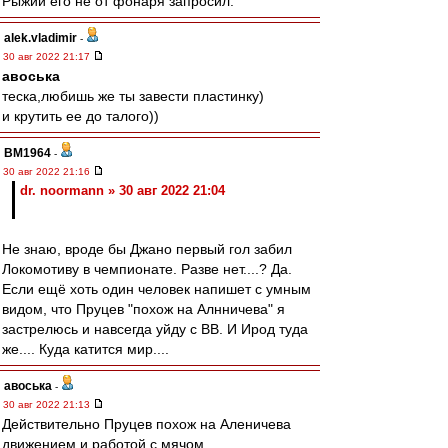
Рыжий его не от фонаря запросил.
alek.vladimir
-
30 авг 2022 21:17
авоська
теска,любишь же ты завести пластинку)
и крутить ее до талого))
BM1964
-
30 авг 2022 21:16
dr. noormann » 30 авг 2022 21:04
Не знаю, вроде бы Джано первый гол забил
Локомотиву в чемпионате. Разве нет....? Да.
Если ещё хоть один человек напишет с умным
видом, что Пруцев "похож на Алнничева" я
застрелюсь и навсегда уйду с ВВ. И Ирод туда
же.... Куда катится мир....
авоська
-
30 авг 2022 21:13
Действительно Пруцев похож на Аленичева
движением и работой с мячом.