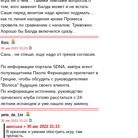
игра ни о чем... Такими темпами вопросов о
том, кого заменит Балда может и не встать.
Саше перед зенитом надо крепко подумать....
как то линия нападения кроме Промеса
провела по сравнению с началом. Тревожно.
Хорошо бы Балда включился сразу...
Буц
-
30 авг 2022 21:23
Сань , не спеши, еще надо от греков согласие.
По информации портала SDNA, завтра агент
полузащитника Паоло Фернандеса прилетает в
Грецию, чтобы обсудить с руководителями
"Волоса" будущее своего клиента.
По информации источника, руководство
греческого клуба готово расстаться с 24-
летним испанцем и уже нашло ему замену.
pete_da_1st
-
30 авг 2022 21:22
авоська » 30 авг 2022 21:13
В креативе и умении обострить игру там
пропасть.