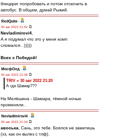
блицкриг попробовать и потом отскочить в
автобус. В общем, думай Рыжий.
RedQuite
-
30 авг 2022 21:42
Nevladimirovi4
,
А я подумал что это у меня комп
сломался...)))))
Всех с Победой!
МосфОлд
-
30 авг 2022 21:38
TRIV » 30 авг 2022 21:20
А где Шамар???
На Мелёшина - Шамара, тёмной ночью
променяли...
Nevladimirovi4
-
30 авг 2022 21:34
авоська
, Сань, это тебе. Боялся не заметишь
(хз, как он вылез с тлф).