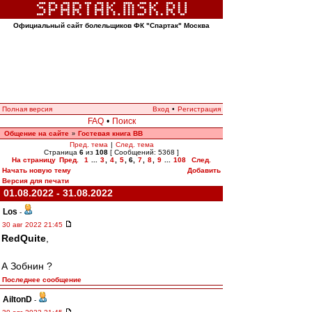
Официальный сайт болельщиков ФК "Спартак" Москва
Полная версия
Вход
•
Регистрация
FAQ
•
Поиск
Общение на сайте
Гостевая книга ВВ
»
Пред. тема
|
След. тема
Страница
6
из
108
[ Сообщений: 5368 ]
На страницу
Пред.
1
...
3
,
4
,
5
,
6
,
7
,
8
,
9
...
108
След.
Начать новую тему
Добавить
Версия для печати
01.08.2022 - 31.08.2022
Los
-
30 авг 2022 21:45
RedQuite
,
А Зобнин ?
Последнее сообщение
AiltonD
-