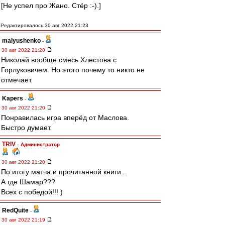
[Не успел про Жано. Стёр :-).]
Редактировалось 30 авг 2022 21:23
malyushenko
-
30 авг 2022 21:20
Николай вообще смесь Хлестова с
Горлуковичем. Но этого почему то никто не
отмечает.
Kapers
-
30 авг 2022 21:20
Понравилась игра вперёд от Маслова.
Быстро думает.
TRIV
-
Администратор
30 авг 2022 21:20
По итогу матча и прочитанной книги...
А где Шамар???
Всех с победой!!! )
RedQuite
-
30 авг 2022 21:19