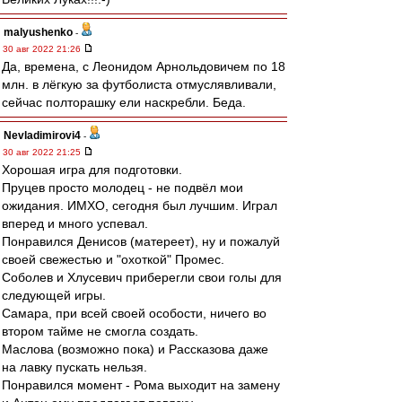
malyushenko
-
30 авг 2022 21:26
Да, времена, с Леонидом Арнольдовичем по 18
млн. в лёгкую за футболиста отмуслявливали,
сейчас полторашку ели наскребли. Беда.
Nevladimirovi4
-
30 авг 2022 21:25
Хорошая игра для подготовки.
Пруцев просто молодец - не подвёл мои
ожидания. ИМХО, сегодня был лучшим. Играл
вперед и много успевал.
Понравился Денисов (матереет), ну и пожалуй
своей свежестью и "охоткой" Промес.
Соболев и Хлусевич приберегли свои голы для
следующей игры.
Самара, при всей своей особости, ничего во
втором тайме не смогла создать.
Маслова (возможно пока) и Рассказова даже
на лавку пускать нельзя.
Понравился момент - Рома выходит на замену