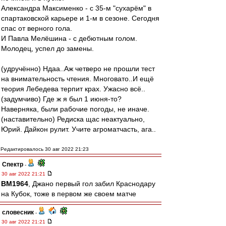
Александра Максименко - с 35-м "сухарём" в
спартаковской карьере и 1-м в сезоне. Сегодня
спас от верного гола.
И Павла Мелёшина - с дебютным голом.
Молодец, успел до замены.
(удручённо) Ндаа..Аж четверо не прошли тест
на внимательность чтения. Многовато..И ещё
теория Лебедева терпит крах. Ужасно всё..
(задумчиво) Где ж я был 1 июня-то?
Наверняка, были рабочие погоды, не иначе.
(наставительно) Редиска щас неактуально,
Юрий. Дайкон рулит. Учите агроматчасть, ага..
Редактировалось 30 авг 2022 21:23
Спектр
-
30 авг 2022 21:21
BM1964
, Джано первый гол забил Краснодару
на Кубок, тоже в первом же своем матче
словесник
-
30 авг 2022 21:21