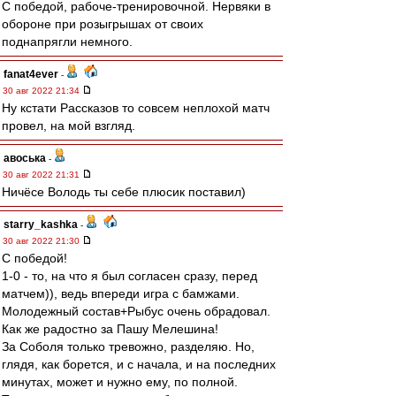
С победой, рабоче-тренировочной. Нервяки в
обороне при розыгрышах от своих
поднапрягли немного.
fanat4ever
-
30 авг 2022 21:34
Ну кстати Рассказов то совсем неплохой матч
провел, на мой взгляд.
авоська
-
30 авг 2022 21:31
Ничёсе Володь ты себе плюсик поставил)
starry_kashka
-
30 авг 2022 21:30
С победой!
1-0 - то, на что я был согласен сразу, перед
матчем)), ведь впереди игра с бамжами.
Молодежный состав+Рыбус очень обрадовал.
Как же радостно за Пашу Мелешина!
За Соболя только тревожно, разделяю. Но,
глядя, как борется, и с начала, и на последних
минутах, может и нужно ему, по полной.