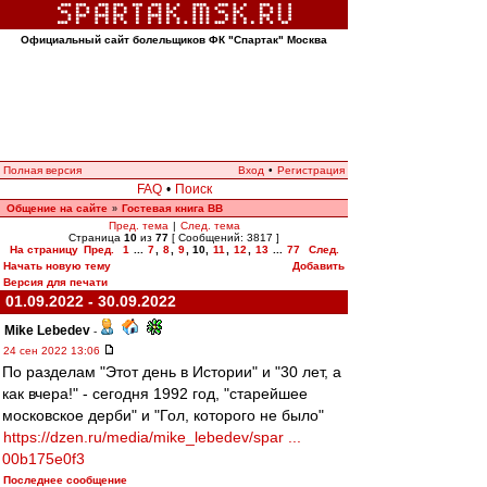
Официальный сайт болельщиков ФК "Спартак" Москва
Полная версия
Вход
•
Регистрация
FAQ
•
Поиск
Общение на сайте
Гостевая книга ВВ
»
Пред. тема
|
След. тема
Страница
10
из
77
[ Сообщений: 3817 ]
На страницу
Пред.
1
...
7
,
8
,
9
,
10
,
11
,
12
,
13
...
77
След.
Начать новую тему
Добавить
Версия для печати
01.09.2022 - 30.09.2022
Mike Lebedev
-
24 сен 2022 13:06
По разделам "Этот день в Истории" и "30 лет, а
как вчера!" - сегодня 1992 год, "старейшее
московское дерби" и "Гол, которого не было"
https://dzen.ru/media/mike_lebedev/spar ...
00b175e0f3
Последнее сообщение