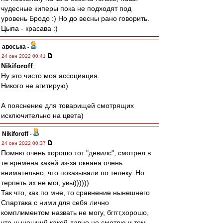
чудесные киперы пока не подходят под
уровень Бродо :) Но до весны рано говорить.
Цыпа - красава :)
авоська
-
24 сен 2022 00:41
Nikiforoff
,
Ну это чисто моя ассоциация.
Никого не агитирую)
А пояснение для товарищей смотрящих
исключительно на цвета)
Nikiforoff
-
24 сен 2022 00:37
Помню очень хорошо тот "девилс", смотрел в
те времена какей из-за океана очень
внимательно, что показывали по телеку. Но
терпеть их не мог, увы))))))
Так что, как по мне, то сравнение нынешнего
Спартака с ними для себя лично
комплиментом назвать не могу, бгггг,хорошо,
что нынешний какей давно не смотрю и тем