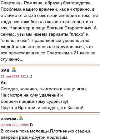
Спартака - Римляне, образец благородства.
Проблема нашего времени, как ни странно, в
отличие от эпохи советской империи в том, что
тогда все таки бывала какая то альтернатива
злу. Например в лице Братьев Старостиных. А
сейчас, увы мы имеем варианты "плохо" и
"очень плохо". Нравственный уровень этих
людей таков что поневоле задумаешься, что
все происходящее со Спартаком в 21 веке не
случайно...
SAS
-
23 сен 2022 22:11
Ал
,
Сегодня, конечно, выиграли в конце игры,
Не смотря на кучу удалений и
Вопреки предвзятому судейству(
Пруха и Вратари, и сегодня, и в Казани!
авоська
-
23 сен 2022 22:08
В хоккее пока молодцы.Плотненько сзади,а
впереди разок-другой подловим.