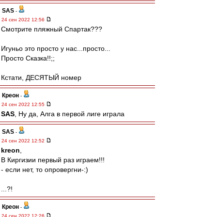
SAS
-
24 сен 2022 12:56
Смотрите пляжный Спартак???
Игуньо это просто у нас...просто...
Просто Сказка!!;;
Кстати, ДЕСЯТЫЙ номер
Креон
-
24 сен 2022 12:55
SAS
, Ну да, Алга в первой лиге играла
SAS
-
24 сен 2022 12:52
kreon
,
В Киргизии первый раз играем!!!
- если нет, то опровергни-:)
...?!
Креон
-
24 сен 2022 12:26