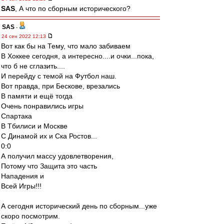
SAS
, А что по сборным исторического?
SAS
-
24 сен 2022 12:13
Вот как бы на Тему, что мало забиваем
В Хоккее сегодня, а интересно....и очки...пока,
что б не сглазить....
И перейду с темой на Футбол наш.
Вот правда, при Бескове, врезались
В памяти и ещё тогда
Очень понравились игры
Спартака
В Тбилиси и Москве
С Динамой их и Ска Ростов...
0:0
А получил массу удовлетворения,
Потому что Защита это часть
Нападения и
Всей Игры!!!
А сегодня исторический день по сборным...уже
скоро посмотрим.