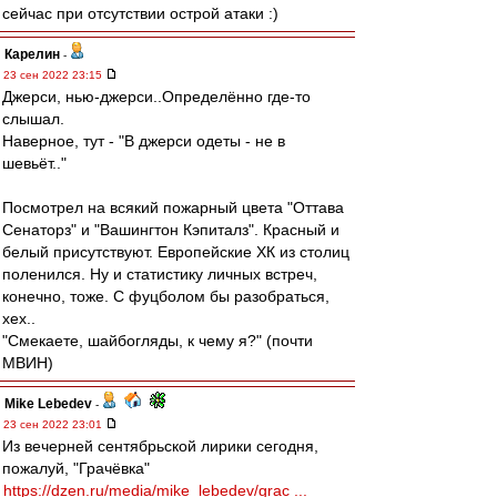
сейчас при отсутствии острой атаки :)
Карелин
-
23 сен 2022 23:15
Джерси, нью-джерси..Определённо где-то
слышал.
Наверное, тут - "В джерси одеты - не в
шевьёт.."
Посмотрел на всякий пожарный цвета "Оттава
Сенаторз" и "Вашингтон Кэпиталз". Красный и
белый присутствуют. Европейские ХК из столиц
поленился. Ну и статистику личных встреч,
конечно, тоже. С фуцболом бы разобраться,
хех..
"Смекаете, шайбогляды, к чему я?" (почти
МВИН)
Mike Lebedev
-
23 сен 2022 23:01
Из вечерней сентябрьской лирики сегодня,
пожалуй, "Грачёвка"
https://dzen.ru/media/mike_lebedev/grac ...