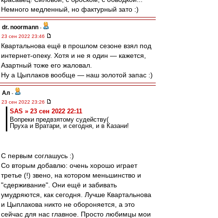
Немного медленный, но фактурный зато :)
dr. noormann
-
23 сен 2022 23:46
Квартальнова ещё в прошлом сезоне взял под
интернет-опеку. Хотя и не я один — кажется,
Азартный тоже его жаловал.
Ну а Цыплаков вообще — наш золотой запас :)
Ал
-
23 сен 2022 23:26
SAS » 23 сен 2022 22:11
Вопреки предвзятому судейству(
Пруха и Вратари, и сегодня, и в Казани!
С первым соглашусь :)
Со вторым добавлю: очень хорошо играет
третье (!) звено, на котором меньшинство и
"сдерживание". Они ещё и забивать
умудряются, как сегодня. Лучше Квартальнова
и Цыплакова никто не обороняется, а это
сейчас для нас главное. Просто любимцы мои