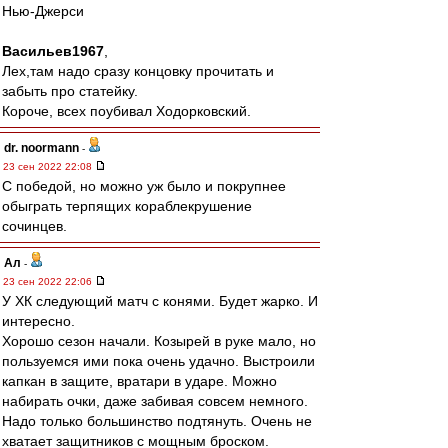
Нью-Джерси
Васильев1967
,
Лех,там надо сразу концовку прочитать и
забыть про статейку.
Короче, всех поубивал Ходорковский.
dr. noormann
-
23 сен 2022 22:08
С победой, но можно уж было и покрупнее
обыграть терпящих кораблекрушение
сочинцев.
Ал
-
23 сен 2022 22:06
У ХК следующий матч с конями. Будет жарко. И
интересно.
Хорошо сезон начали. Козырей в руке мало, но
пользуемся ими пока очень удачно. Выстроили
капкан в защите, вратари в ударе. Можно
набирать очки, даже забивая совсем немного.
Надо только большинство подтянуть. Очень не
хватает защитников с мощным броском.