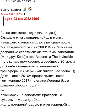
Ещё и 1/2 на пляже:-)
starry_kashka
-
24 сен 2022 11:33
agk » 23 сен 2022 15:07
Лично для меня - однозначно, да.))
Слишком много параллелей для меня ,
начавшего симпатизировать им сразу после
"непобедимого" сезона 2003/04 - и "эти ваши
долбанные спартаковские стеночки-забегания"
(Мой друг Конь))) при Арсене, и The Invincible
(не в конкретном сезоне, а вообще, в 90-ые), и
долбоебы-владельцы, и непонятные
трансферы, и Эмери - как связующее звено...))
Даже шанс в 2016м предвосхитить наше
чемпионство 2017 (но сказка Лестера была
слишком хороша тогда))....
---
Клюшкарей - с победами! Вратарей - с
сухарями! Ждём дерби...
Жаль, потеряли/подарили очки торпедо(((...