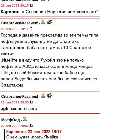
23 сен 2022 20:15
Карелин
, а Словения Норвегия чем вызывает?
Спартачек-Казачек!
-
23 сен 2022 20:11
Господа а давайте прекратим во эти темы типа
нефть упала ,лукойлу не до Спартака
Там столько бабла что там на 10 Спартаков
хватит
.Имейте в виду что Лукойл это не только
нефть,это АЗС,это масло,это в конце концов
ТЭЦ по всей России.там такое бабло що
пипец.Быдо бы им плх они бы не связались со
Спартаком
Спартачек-Казачек!
-
23 сен 2022 20:05
agk
, скорее всего.
МосфОлд
-
23 сен 2022 20:02
Карелин » 23 сен 2022 19:17
С кем будет играть Ямайка