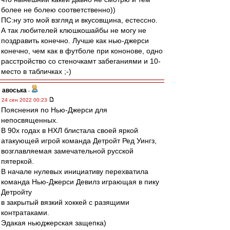
более не болею соответственно))
ПС:ну это мой взгляд и вкусовщина, естессно.
А так любителей клюшкошайбы не могу не
поздравить конечно. Лучше как нью-джерси
конечно, чем как в футболе при кононове, одно
расстройство со стеночкамт забеганиями и 10-
место в табличках ;-)
авоська
-
24 сен 2022 00:23
Пояснения по Нью-Джерси для
непосвященных.
В 90х годах в НХЛ блистала своей яркой
атакующей игрой команда Детройт Ред Уингз,
возглавляемая замечательной русской
пятеркой.
В начале нулевых инициативу перехватила
команда Нью-Джерси Девилз играющая в пику
Детройту
в закрытый вязкий хоккей с разящими
контратаками.
Эдакая ньюджерская защепка)