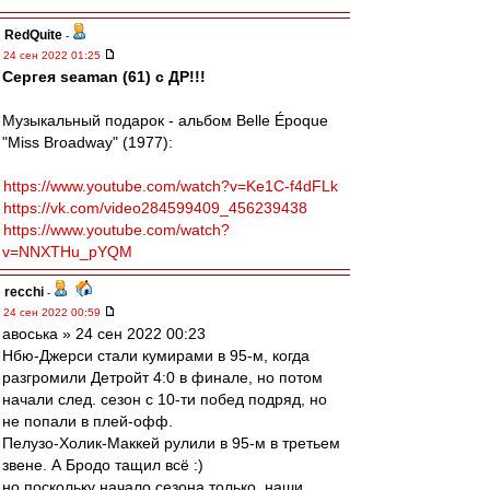
RedQuite
-
24 сен 2022 01:25
Сергея seaman (61) с ДР!!!
Музыкальный подарок - альбом Belle Époque
"Miss Broadway" (1977):
https://www.youtube.com/watch?v=Ke1C-f4dFLk
https://vk.com/video284599409_456239438
https://www.youtube.com/watch?
v=NNXTHu_pYQM
recchi
-
24 сен 2022 00:59
авоська » 24 сен 2022 00:23
Нбю-Джерси стали кумирами в 95-м, когда
разгромили Детройт 4:0 в финале, но потом
начали след. сезон с 10-ти побед подряд, но
не попали в плей-офф.
Пелузо-Холик-Маккей рулили в 95-м в третьем
звене. А Бродо тащил всё :)
но поскольку начало сезона только, наши