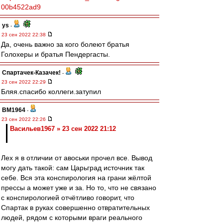
00b4522ad9
ys
-
23 сен 2022 22:38
Да, очень важно за кого болеют братья
Голохеры и братья Пендергасты.
Спартачек-Казачек!
-
23 сен 2022 22:29
Бляя.спасибо коллеги.затупил
BM1964
-
23 сен 2022 22:26
Васильев1967 » 23 сен 2022 21:12
Лех я в отличии от авоськи прочел все. Вывод
могу дать такой: сам Царьград источник так
себе. Вся эта конспирология на грани жёлтой
прессы а может уже и за. Но то, что не связано
с конспирологией отчётливо говорит, что
Спартак в руках совершенно отвратительных
людей, рядом с которыми враги реального