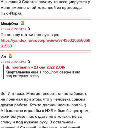
Нынешний Спартак почему-то ассоциируется у
меня именно с той командой из пригорода
Нью-Йорка.
МосфОлд
-
23 сен 2022 23:57
По поводу статьи про луковцев
https://yandex.ru/video/preview/97496020656068
31569
Ал
-
23 сен 2022 23:53
dr. noormann » 23 сен 2022 23:46
Квартальнова ещё в прошлом сезоне взял
под интернет-опеку
Во! И я тоже. Многие говорят: он не забивает,
не понимая при этом, что у человека совсем
другая работа! Кто-то должен носить рояль :)
А Цыплаков играл бы в НХЛ и был бы центром,
если бы умел пас отдать не в коньки, не за
спину и под нужную руку. В остальном -
красавец! Силовой, с броском, с обводкой...