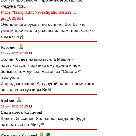
Вот тут про Лукойл, про Алекперова, про
Федуна тож...
https://tsargrad.tv/investigations/russ ...
gry_625991
Очень много букв, я не осилил. Вот бы кто
умный прочитал и разъяснил нам, пенькам, че
там к чему)
Карелин
-
23 сен 2022 20:30
Эрлинг будет натыкаться, а Мевля -
навтыкаться. Практика ему нужна и чем
больше, тем лучше. Раз он за "Спартак"
выступает.
И предвосхищая. А в другой паре - посмотреть
на кадра из кузницы ВиМ.
irod sm
-
23 сен 2022 20:25
Спартачек-Казачек!
Видеть бессилие Холланда, когда он будет
натыкаться на Миху!!!
Спартачек-Казачек!
-