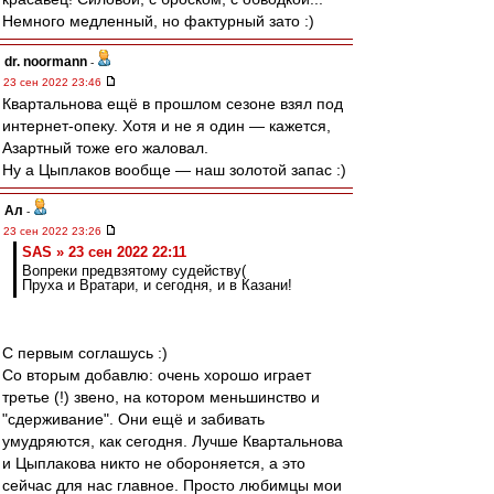
Немного медленный, но фактурный зато :)
dr. noormann
-
23 сен 2022 23:46
Квартальнова ещё в прошлом сезоне взял под
интернет-опеку. Хотя и не я один — кажется,
Азартный тоже его жаловал.
Ну а Цыплаков вообще — наш золотой запас :)
Ал
-
23 сен 2022 23:26
SAS » 23 сен 2022 22:11
Вопреки предвзятому судейству(
Пруха и Вратари, и сегодня, и в Казани!
С первым соглашусь :)
Со вторым добавлю: очень хорошо играет
третье (!) звено, на котором меньшинство и
"сдерживание". Они ещё и забивать
умудряются, как сегодня. Лучше Квартальнова
и Цыплакова никто не обороняется, а это
сейчас для нас главное. Просто любимцы мои