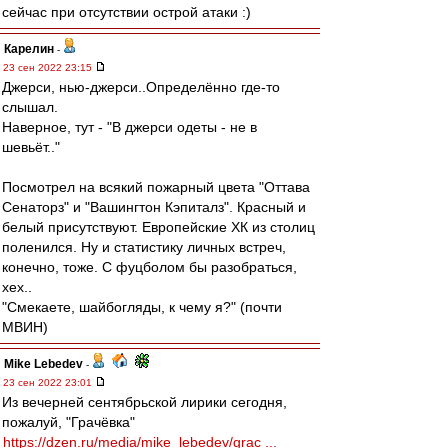
сейчас при отсутствии острой атаки :)
Карелин
-
23 сен 2022 23:15
Джерси, нью-джерси..Определённо где-то
слышал.
Наверное, тут - "В джерси одеты - не в
шевьёт.."
Посмотрел на всякий пожарный цвета "Оттава
Сенаторз" и "Вашингтон Кэпиталз". Красный и
белый присутствуют. Европейские ХК из столиц
поленился. Ну и статистику личных встреч,
конечно, тоже. С фуцболом бы разобраться,
хех..
"Смекаете, шайбогляды, к чему я?" (почти
МВИН)
Mike Lebedev
-
23 сен 2022 23:01
Из вечерней сентябрьской лирики сегодня,
пожалуй, "Грачёвка"
https://dzen.ru/media/mike_lebedev/grac ...