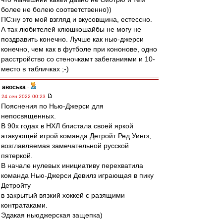
более не болею соответственно))
ПС:ну это мой взгляд и вкусовщина, естессно.
А так любителей клюшкошайбы не могу не
поздравить конечно. Лучше как нью-джерси
конечно, чем как в футболе при кононове, одно
расстройство со стеночкамт забеганиями и 10-
место в табличках ;-)
авоська
-
24 сен 2022 00:23
Пояснения по Нью-Джерси для
непосвященных.
В 90х годах в НХЛ блистала своей яркой
атакующей игрой команда Детройт Ред Уингз,
возглавляемая замечательной русской
пятеркой.
В начале нулевых инициативу перехватила
команда Нью-Джерси Девилз играющая в пику
Детройту
в закрытый вязкий хоккей с разящими
контратаками.
Эдакая ньюджерская защепка)