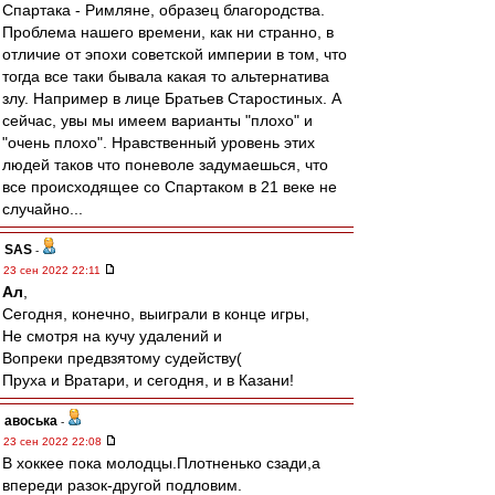
Спартака - Римляне, образец благородства.
Проблема нашего времени, как ни странно, в
отличие от эпохи советской империи в том, что
тогда все таки бывала какая то альтернатива
злу. Например в лице Братьев Старостиных. А
сейчас, увы мы имеем варианты "плохо" и
"очень плохо". Нравственный уровень этих
людей таков что поневоле задумаешься, что
все происходящее со Спартаком в 21 веке не
случайно...
SAS
-
23 сен 2022 22:11
Ал
,
Сегодня, конечно, выиграли в конце игры,
Не смотря на кучу удалений и
Вопреки предвзятому судейству(
Пруха и Вратари, и сегодня, и в Казани!
авоська
-
23 сен 2022 22:08
В хоккее пока молодцы.Плотненько сзади,а
впереди разок-другой подловим.