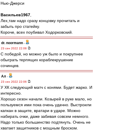
Нью-Джерси
Васильев1967
,
Лех,там надо сразу концовку прочитать и
забыть про статейку.
Короче, всех поубивал Ходорковский.
dr. noormann
-
23 сен 2022 22:08
С победой, но можно уж было и покрупнее
обыграть терпящих кораблекрушение
сочинцев.
Ал
-
23 сен 2022 22:06
У ХК следующий матч с конями. Будет жарко. И
интересно.
Хорошо сезон начали. Козырей в руке мало, но
пользуемся ими пока очень удачно. Выстроили
капкан в защите, вратари в ударе. Можно
набирать очки, даже забивая совсем немного.
Надо только большинство подтянуть. Очень не
хватает защитников с мощным броском.