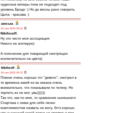
чудесные киперы пока не подходят под
уровень Бродо :) Но до весны рано говорить.
Цыпа - красава :)
авоська
-
24 сен 2022 00:41
Nikiforoff
,
Ну это чисто моя ассоциация.
Никого не агитирую)
А пояснение для товарищей смотрящих
исключительно на цвета)
Nikiforoff
-
24 сен 2022 00:37
Помню очень хорошо тот "девилс", смотрел в
те времена какей из-за океана очень
внимательно, что показывали по телеку. Но
терпеть их не мог, увы))))))
Так что, как по мне, то сравнение нынешнего
Спартака с ними для себя лично
комплиментом назвать не могу, бгггг,хорошо,
что нынешний какей давно не смотрю и тем