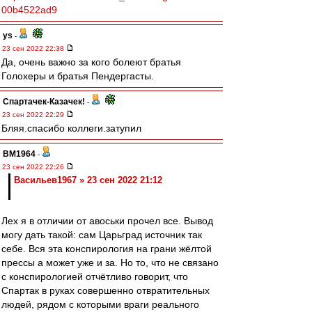
00b4522ad9
ys
-
23 сен 2022 22:38
Да, очень важно за кого болеют братья
Голохеры и братья Пендергасты.
Спартачек-Казачек!
-
23 сен 2022 22:29
Бляя.спасибо коллеги.затупил
BM1964
-
23 сен 2022 22:26
Васильев1967 » 23 сен 2022 21:12
Лех я в отличии от авоськи прочел все. Вывод
могу дать такой: сам Царьград источник так
себе. Вся эта конспирология на грани жёлтой
прессы а может уже и за. Но то, что не связано
с конспирологией отчётливо говорит, что
Спартак в руках совершенно отвратительных
людей, рядом с которыми враги реального