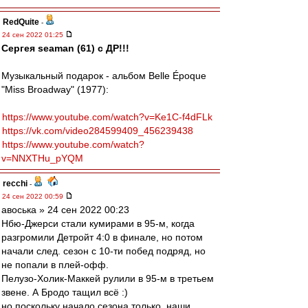
RedQuite
-
24 сен 2022 01:25
Сергея seaman (61) с ДР!!!
Музыкальный подарок - альбом Belle Époque
"Miss Broadway" (1977):
https://www.youtube.com/watch?v=Ke1C-f4dFLk
https://vk.com/video284599409_456239438
https://www.youtube.com/watch?
v=NNXTHu_pYQM
recchi
-
24 сен 2022 00:59
авоська » 24 сен 2022 00:23
Нбю-Джерси стали кумирами в 95-м, когда
разгромили Детройт 4:0 в финале, но потом
начали след. сезон с 10-ти побед подряд, но
не попали в плей-офф.
Пелузо-Холик-Маккей рулили в 95-м в третьем
звене. А Бродо тащил всё :)
но поскольку начало сезона только, наши