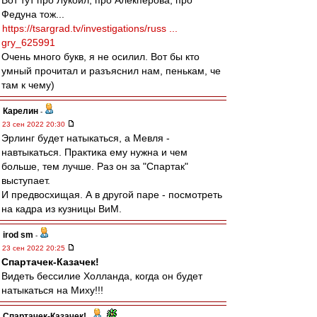
Вот тут про Лукойл, про Алекперова, про
Федуна тож...
https://tsargrad.tv/investigations/russ ...
gry_625991
Очень много букв, я не осилил. Вот бы кто
умный прочитал и разъяснил нам, пенькам, че
там к чему)
Карелин
-
23 сен 2022 20:30
Эрлинг будет натыкаться, а Мевля -
навтыкаться. Практика ему нужна и чем
больше, тем лучше. Раз он за "Спартак"
выступает.
И предвосхищая. А в другой паре - посмотреть
на кадра из кузницы ВиМ.
irod sm
-
23 сен 2022 20:25
Спартачек-Казачек!
Видеть бессилие Холланда, когда он будет
натыкаться на Миху!!!
Спартачек-Казачек!
-