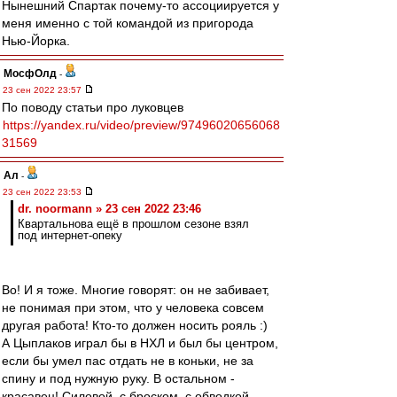
Нынешний Спартак почему-то ассоциируется у
меня именно с той командой из пригорода
Нью-Йорка.
МосфОлд
-
23 сен 2022 23:57
По поводу статьи про луковцев
https://yandex.ru/video/preview/97496020656068
31569
Ал
-
23 сен 2022 23:53
dr. noormann » 23 сен 2022 23:46
Квартальнова ещё в прошлом сезоне взял
под интернет-опеку
Во! И я тоже. Многие говорят: он не забивает,
не понимая при этом, что у человека совсем
другая работа! Кто-то должен носить рояль :)
А Цыплаков играл бы в НХЛ и был бы центром,
если бы умел пас отдать не в коньки, не за
спину и под нужную руку. В остальном -
красавец! Силовой, с броском, с обводкой...