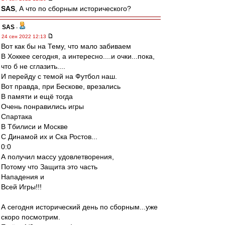
SAS
, А что по сборным исторического?
SAS
-
24 сен 2022 12:13
Вот как бы на Тему, что мало забиваем
В Хоккее сегодня, а интересно....и очки...пока,
что б не сглазить....
И перейду с темой на Футбол наш.
Вот правда, при Бескове, врезались
В памяти и ещё тогда
Очень понравились игры
Спартака
В Тбилиси и Москве
С Динамой их и Ска Ростов...
0:0
А получил массу удовлетворения,
Потому что Защита это часть
Нападения и
Всей Игры!!!
А сегодня исторический день по сборным...уже
скоро посмотрим.