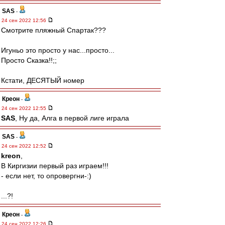
SAS
-
24 сен 2022 12:56
Смотрите пляжный Спартак???
Игуньо это просто у нас...просто...
Просто Сказка!!;;
Кстати, ДЕСЯТЫЙ номер
Креон
-
24 сен 2022 12:55
SAS
, Ну да, Алга в первой лиге играла
SAS
-
24 сен 2022 12:52
kreon
,
В Киргизии первый раз играем!!!
- если нет, то опровергни-:)
...?!
Креон
-
24 сен 2022 12:26