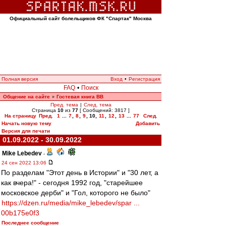
Официальный сайт болельщиков ФК "Спартак" Москва
Полная версия
Вход
•
Регистрация
FAQ
•
Поиск
Общение на сайте
Гостевая книга ВВ
»
Пред. тема
|
След. тема
Страница
10
из
77
[ Сообщений: 3817 ]
На страницу
Пред.
1
...
7
,
8
,
9
,
10
,
11
,
12
,
13
...
77
След.
Начать новую тему
Добавить
Версия для печати
01.09.2022 - 30.09.2022
Mike Lebedev
-
24 сен 2022 13:06
По разделам "Этот день в Истории" и "30 лет, а
как вчера!" - сегодня 1992 год, "старейшее
московское дерби" и "Гол, которого не было"
https://dzen.ru/media/mike_lebedev/spar ...
00b175e0f3
Последнее сообщение