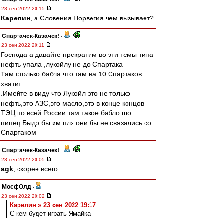
23 сен 2022 20:15
Карелин
, а Словения Норвегия чем вызывает?
Спартачек-Казачек!
-
23 сен 2022 20:11
Господа а давайте прекратим во эти темы типа
нефть упала ,лукойлу не до Спартака
Там столько бабла что там на 10 Спартаков
хватит
.Имейте в виду что Лукойл это не только
нефть,это АЗС,это масло,это в конце концов
ТЭЦ по всей России.там такое бабло що
пипец.Быдо бы им плх они бы не связались со
Спартаком
Спартачек-Казачек!
-
23 сен 2022 20:05
agk
, скорее всего.
МосфОлд
-
23 сен 2022 20:02
Карелин » 23 сен 2022 19:17
С кем будет играть Ямайка