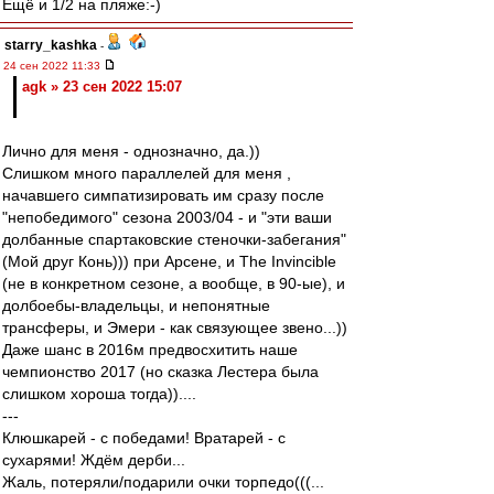
Ещё и 1/2 на пляже:-)
starry_kashka
-
24 сен 2022 11:33
agk » 23 сен 2022 15:07
Лично для меня - однозначно, да.))
Слишком много параллелей для меня ,
начавшего симпатизировать им сразу после
"непобедимого" сезона 2003/04 - и "эти ваши
долбанные спартаковские стеночки-забегания"
(Мой друг Конь))) при Арсене, и The Invincible
(не в конкретном сезоне, а вообще, в 90-ые), и
долбоебы-владельцы, и непонятные
трансферы, и Эмери - как связующее звено...))
Даже шанс в 2016м предвосхитить наше
чемпионство 2017 (но сказка Лестера была
слишком хороша тогда))....
---
Клюшкарей - с победами! Вратарей - с
сухарями! Ждём дерби...
Жаль, потеряли/подарили очки торпедо(((...