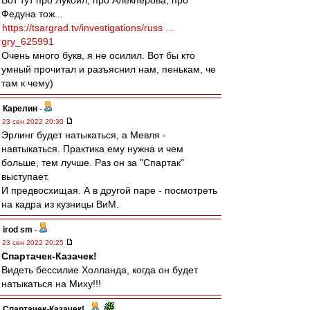
Вот тут про Лукойл, про Алекперова, про
Федуна тож...
https://tsargrad.tv/investigations/russ ...
gry_625991
Очень много букв, я не осилил. Вот бы кто
умный прочитал и разъяснил нам, пенькам, че
там к чему)
Карелин
-
23 сен 2022 20:30
Эрлинг будет натыкаться, а Мевля -
навтыкаться. Практика ему нужна и чем
больше, тем лучше. Раз он за "Спартак"
выступает.
И предвосхищая. А в другой паре - посмотреть
на кадра из кузницы ВиМ.
irod sm
-
23 сен 2022 20:25
Спартачек-Казачек!
Видеть бессилие Холланда, когда он будет
натыкаться на Миху!!!
Спартачек-Казачек!
-