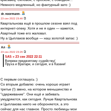
Немного медленный, но фактурный зато :)
dr. noormann
-
23 сен 2022 23:46
Квартальнова ещё в прошлом сезоне взял под
интернет-опеку. Хотя и не я один — кажется,
Азартный тоже его жаловал.
Ну а Цыплаков вообще — наш золотой запас :)
Ал
-
23 сен 2022 23:26
SAS » 23 сен 2022 22:11
Вопреки предвзятому судейству(
Пруха и Вратари, и сегодня, и в Казани!
С первым соглашусь :)
Со вторым добавлю: очень хорошо играет
третье (!) звено, на котором меньшинство и
"сдерживание". Они ещё и забивать
умудряются, как сегодня. Лучше Квартальнова
и Цыплакова никто не обороняется, а это
сейчас для нас главное. Просто любимцы мои