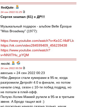
RedQuite
-
24 сен 2022 01:25
Сергея seaman (61) с ДР!!!
Музыкальный подарок - альбом Belle Époque
"Miss Broadway" (1977):
https://www.youtube.com/watch?v=Ke1C-f4dFLk
https://vk.com/video284599409_456239438
https://www.youtube.com/watch?
v=NNXTHu_pYQM
recchi
-
24 сен 2022 00:59
авоська » 24 сен 2022 00:23
Нбю-Джерси стали кумирами в 95-м, когда
разгромили Детройт 4:0 в финале, но потом
начали след. сезон с 10-ти побед подряд, но
не попали в плей-офф.
Пелузо-Холик-Маккей рулили в 95-м в третьем
звене. А Бродо тащил всё :)
но поскольку начало сезона только, наши