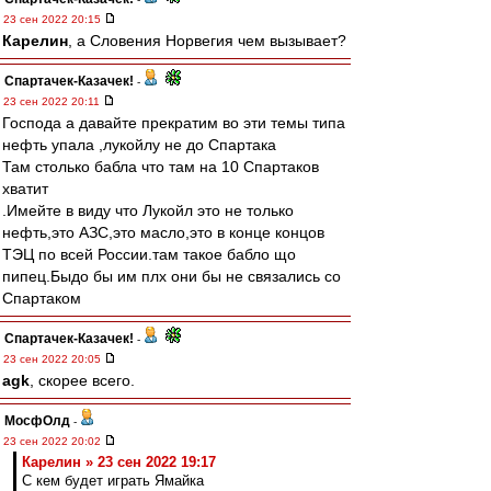
23 сен 2022 20:15
Карелин
, а Словения Норвегия чем вызывает?
Спартачек-Казачек!
-
23 сен 2022 20:11
Господа а давайте прекратим во эти темы типа
нефть упала ,лукойлу не до Спартака
Там столько бабла что там на 10 Спартаков
хватит
.Имейте в виду что Лукойл это не только
нефть,это АЗС,это масло,это в конце концов
ТЭЦ по всей России.там такое бабло що
пипец.Быдо бы им плх они бы не связались со
Спартаком
Спартачек-Казачек!
-
23 сен 2022 20:05
agk
, скорее всего.
МосфОлд
-
23 сен 2022 20:02
Карелин » 23 сен 2022 19:17
С кем будет играть Ямайка