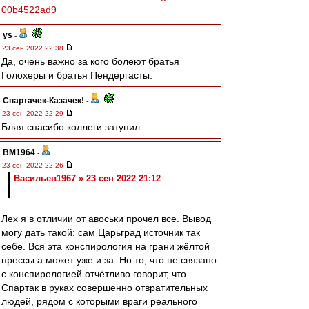
00b4522ad9
ys
-
23 сен 2022 22:38
Да, очень важно за кого болеют братья
Голохеры и братья Пендергасты.
Спартачек-Казачек!
-
23 сен 2022 22:29
Бляя.спасибо коллеги.затупил
BM1964
-
23 сен 2022 22:26
Васильев1967 » 23 сен 2022 21:12
Лех я в отличии от авоськи прочел все. Вывод
могу дать такой: сам Царьград источник так
себе. Вся эта конспирология на грани жёлтой
прессы а может уже и за. Но то, что не связано
с конспирологией отчётливо говорит, что
Спартак в руках совершенно отвратительных
людей, рядом с которыми враги реального