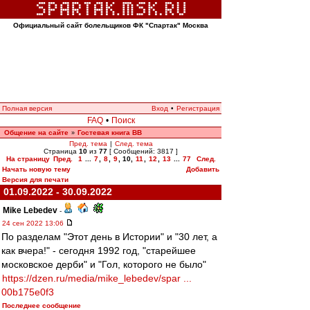
Официальный сайт болельщиков ФК "Спартак" Москва
Полная версия
Вход
•
Регистрация
FAQ
•
Поиск
Общение на сайте
Гостевая книга ВВ
»
Пред. тема
|
След. тема
Страница
10
из
77
[ Сообщений: 3817 ]
На страницу
Пред.
1
...
7
,
8
,
9
,
10
,
11
,
12
,
13
...
77
След.
Начать новую тему
Добавить
Версия для печати
01.09.2022 - 30.09.2022
Mike Lebedev
-
24 сен 2022 13:06
По разделам "Этот день в Истории" и "30 лет, а
как вчера!" - сегодня 1992 год, "старейшее
московское дерби" и "Гол, которого не было"
https://dzen.ru/media/mike_lebedev/spar ...
00b175e0f3
Последнее сообщение