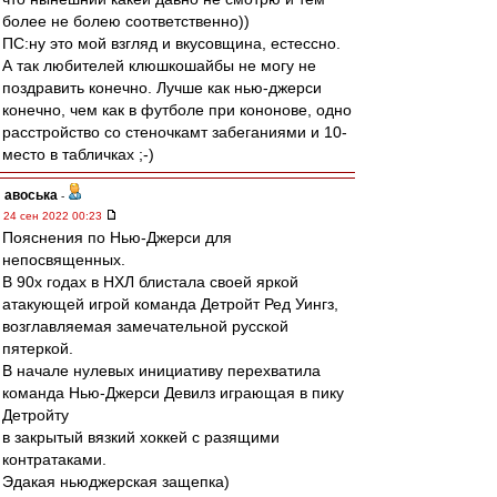
более не болею соответственно))
ПС:ну это мой взгляд и вкусовщина, естессно.
А так любителей клюшкошайбы не могу не
поздравить конечно. Лучше как нью-джерси
конечно, чем как в футболе при кононове, одно
расстройство со стеночкамт забеганиями и 10-
место в табличках ;-)
авоська
-
24 сен 2022 00:23
Пояснения по Нью-Джерси для
непосвященных.
В 90х годах в НХЛ блистала своей яркой
атакующей игрой команда Детройт Ред Уингз,
возглавляемая замечательной русской
пятеркой.
В начале нулевых инициативу перехватила
команда Нью-Джерси Девилз играющая в пику
Детройту
в закрытый вязкий хоккей с разящими
контратаками.
Эдакая ньюджерская защепка)