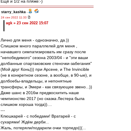
Ещё и 1/2 на пляже:-)
starry_kashka
-
24 сен 2022 11:33
agk » 23 сен 2022 15:07
Лично для меня - однозначно, да.))
Слишком много параллелей для меня ,
начавшего симпатизировать им сразу после
"непобедимого" сезона 2003/04 - и "эти ваши
долбанные спартаковские стеночки-забегания"
(Мой друг Конь))) при Арсене, и The Invincible
(не в конкретном сезоне, а вообще, в 90-ые), и
долбоебы-владельцы, и непонятные
трансферы, и Эмери - как связующее звено...))
Даже шанс в 2016м предвосхитить наше
чемпионство 2017 (но сказка Лестера была
слишком хороша тогда))....
---
Клюшкарей - с победами! Вратарей - с
сухарями! Ждём дерби...
Жаль, потеряли/подарили очки торпедо(((...