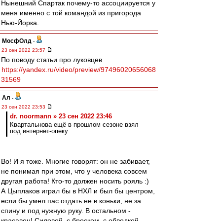
Нынешний Спартак почему-то ассоциируется у
меня именно с той командой из пригорода
Нью-Йорка.
МосфОлд
-
23 сен 2022 23:57
По поводу статьи про луковцев
https://yandex.ru/video/preview/97496020656068
31569
Ал
-
23 сен 2022 23:53
dr. noormann » 23 сен 2022 23:46
Квартальнова ещё в прошлом сезоне взял
под интернет-опеку
Во! И я тоже. Многие говорят: он не забивает,
не понимая при этом, что у человека совсем
другая работа! Кто-то должен носить рояль :)
А Цыплаков играл бы в НХЛ и был бы центром,
если бы умел пас отдать не в коньки, не за
спину и под нужную руку. В остальном -
красавец! Силовой, с броском, с обводкой...