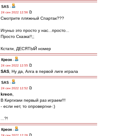
SAS
-
24 сен 2022 12:56
Смотрите пляжный Спартак???
Игуньо это просто у нас...просто...
Просто Сказка!!;;
Кстати, ДЕСЯТЫЙ номер
Креон
-
24 сен 2022 12:55
SAS
, Ну да, Алга в первой лиге играла
SAS
-
24 сен 2022 12:52
kreon
,
В Киргизии первый раз играем!!!
- если нет, то опровергни-:)
...?!
Креон
-
24 сен 2022 12:26