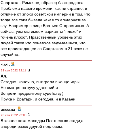
Спартака - Римляне, образец благородства.
Проблема нашего времени, как ни странно, в
отличие от эпохи советской империи в том, что
тогда все таки бывала какая то альтернатива
злу. Например в лице Братьев Старостиных. А
сейчас, увы мы имеем варианты "плохо" и
"очень плохо". Нравственный уровень этих
людей таков что поневоле задумаешься, что
все происходящее со Спартаком в 21 веке не
случайно...
SAS
-
23 сен 2022 22:11
Ал
,
Сегодня, конечно, выиграли в конце игры,
Не смотря на кучу удалений и
Вопреки предвзятому судейству(
Пруха и Вратари, и сегодня, и в Казани!
авоська
-
23 сен 2022 22:08
В хоккее пока молодцы.Плотненько сзади,а
впереди разок-другой подловим.