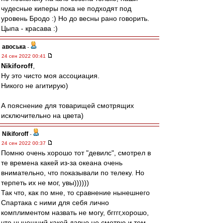
чудесные киперы пока не подходят под
уровень Бродо :) Но до весны рано говорить.
Цыпа - красава :)
авоська
-
24 сен 2022 00:41
Nikiforoff
,
Ну это чисто моя ассоциация.
Никого не агитирую)
А пояснение для товарищей смотрящих
исключительно на цвета)
Nikiforoff
-
24 сен 2022 00:37
Помню очень хорошо тот "девилс", смотрел в
те времена какей из-за океана очень
внимательно, что показывали по телеку. Но
терпеть их не мог, увы))))))
Так что, как по мне, то сравнение нынешнего
Спартака с ними для себя лично
комплиментом назвать не могу, бгггг,хорошо,
что нынешний какей давно не смотрю и тем