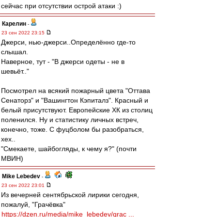
сейчас при отсутствии острой атаки :)
Карелин
-
23 сен 2022 23:15
Джерси, нью-джерси..Определённо где-то
слышал.
Наверное, тут - "В джерси одеты - не в
шевьёт.."
Посмотрел на всякий пожарный цвета "Оттава
Сенаторз" и "Вашингтон Кэпиталз". Красный и
белый присутствуют. Европейские ХК из столиц
поленился. Ну и статистику личных встреч,
конечно, тоже. С фуцболом бы разобраться,
хех..
"Смекаете, шайбогляды, к чему я?" (почти
МВИН)
Mike Lebedev
-
23 сен 2022 23:01
Из вечерней сентябрьской лирики сегодня,
пожалуй, "Грачёвка"
https://dzen.ru/media/mike_lebedev/grac ...