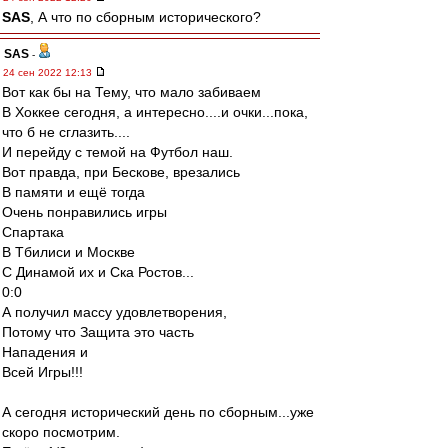
SAS
, А что по сборным исторического?
SAS
-
24 сен 2022 12:13
Вот как бы на Тему, что мало забиваем
В Хоккее сегодня, а интересно....и очки...пока,
что б не сглазить....
И перейду с темой на Футбол наш.
Вот правда, при Бескове, врезались
В памяти и ещё тогда
Очень понравились игры
Спартака
В Тбилиси и Москве
С Динамой их и Ска Ростов...
0:0
А получил массу удовлетворения,
Потому что Защита это часть
Нападения и
Всей Игры!!!
А сегодня исторический день по сборным...уже
скоро посмотрим.