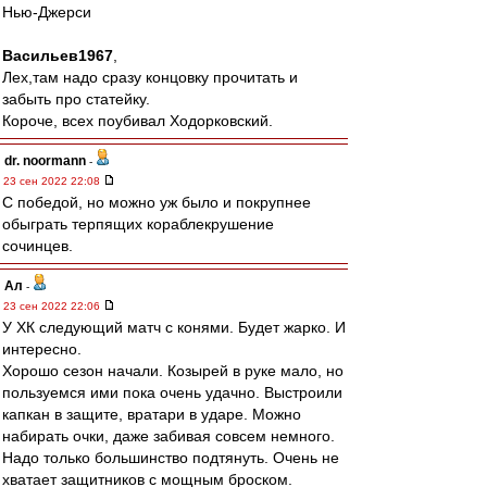
Нью-Джерси
Васильев1967
,
Лех,там надо сразу концовку прочитать и
забыть про статейку.
Короче, всех поубивал Ходорковский.
dr. noormann
-
23 сен 2022 22:08
С победой, но можно уж было и покрупнее
обыграть терпящих кораблекрушение
сочинцев.
Ал
-
23 сен 2022 22:06
У ХК следующий матч с конями. Будет жарко. И
интересно.
Хорошо сезон начали. Козырей в руке мало, но
пользуемся ими пока очень удачно. Выстроили
капкан в защите, вратари в ударе. Можно
набирать очки, даже забивая совсем немного.
Надо только большинство подтянуть. Очень не
хватает защитников с мощным броском.