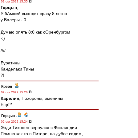
02 окт 2022 15:35
Герцын
,
У бАмжей выходит сразу 8 легов
у Валеры - 0
Думаю опять 8:0 как сОренбургом
-:)
////
Буратины
Канделаки Тины
?!
Креон
-
02 окт 2022 15:26
Карелин
, Похороны, именины
Ещё?
Герцын
-
02 окт 2022 15:24
Энди Тихонен вернулся с Финляндии..
Помню как то в Питере, на дубле сидим,