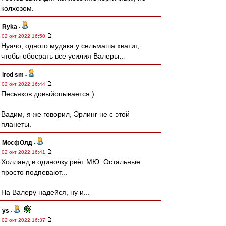
колхозом.
Ryka
-
02 окт 2022 16:50
Нуачо, одного мудака у сельмаша хватит,
чтобы обосрать все усилия Валеры…
irod sm
-
02 окт 2022 16:44
Песьяков довыйопывается.)
Вадим, я же говорил, Эрлинг не с этой
планеты.
МосфОлд
-
02 окт 2022 16:41
Холланд в одиночку рвёт МЮ. Остальные
просто подпевают...
На Валеру надейся, ну и...
ys
-
02 окт 2022 16:37