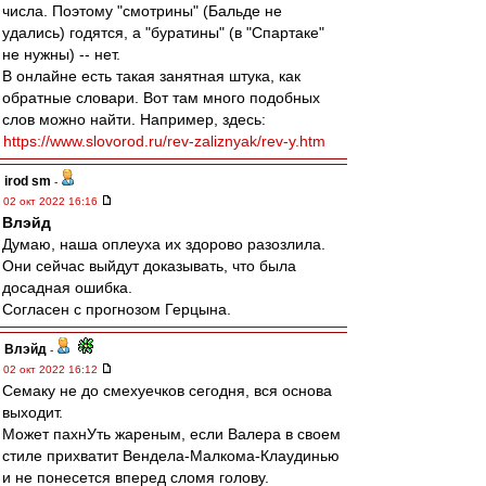
числа. Поэтому "смотрины" (Бальде не
удались) годятся, а "буратины" (в "Спартаке"
не нужны) -- нет.
В онлайне есть такая занятная штука, как
обратные словари. Вот там много подобных
слов можно найти. Например, здесь:
https://www.slovorod.ru/rev-zaliznyak/rev-y.htm
irod sm
-
02 окт 2022 16:16
Влэйд
Думаю, наша оплеуха их здорово разозлила.
Они сейчас выйдут доказывать, что была
досадная ошибка.
Согласен с прогнозом Герцына.
Влэйд
-
02 окт 2022 16:12
Семаку не до смехуечков сегодня, вся основа
выходит.
Может пахнУть жареным, если Валера в своем
стиле прихватит Вендела-Малкома-Клаудинью
и не понесется вперед сломя голову.