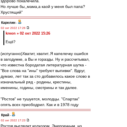
здорово покалечила.
Но лучше бы,,мама,а каой у меня был папа?
Хрустящий"
Карелин
-
02 окт 2022 17:26
kreon » 02 окт 2022 15:26
Ещё?
(испуганно)Хватит, хватит..Я капелечку ошибся
в загодумке, а Вы и горазды. Ну и рассчитывал,
что известна бородатая литературная шутка -
"Все слова на "ины" требуют выпивки". Вдруг,
думаю, лет так за сто добавилось какое слово в
изначальный ряд - родины, крестины,
именины, годины, смотрины и так далее.
"Ростов" не тушуется, молодцы. "Спартак"
опять всех приободрил. Как и в 1978 году
Край
-
02 окт 2022 17:23
Ростов выглядит колхозом..Энергичным, но