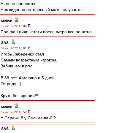
А он не понесется.
Неожиданно интересный матч получается.
морон
-
02 окт 2022 16:04
Про фан айди кстати после вчера все понятно.
SAS
-
02 окт 2022 16:01
Игорь Лебеденко стал
Самым возрастным игроком,
Забившем в рпл:
В 39 лет. 4 месяца и 5 дней
От роду -:)
Круто без иронии!!!!!
морон
-
02 окт 2022 15:52
У Серёжи 8 у Сельмаша-0 ?
SAS
-