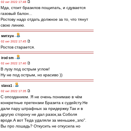
02 окт 2022 17:48
Мда, стоит бразилов пощипать, и сдувается
газовый балон...
Ростову надо отдать должное за то, что тянут
свою линию.
митхун
-
02 окт 2022 17:45
Ростов старается.
irod sm
-
02 окт 2022 17:40
В лузу под острым углом!
Ну не под острым, но красиво ))
slava1
-
02 окт 2022 17:35
С опозданием. Я не очень понимаю в чём
конкретные претензии Бразита к судейсту.Не
дали пару штрафных за придержку.Так и в
другую сторoну не дал разок,за Соболя
вроде.А вот Теда удаляли за меньшее,,зло".
Вы про лошадь? Откусить не откусила но