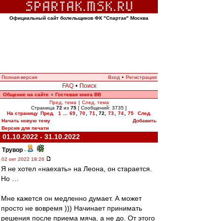
Официальный сайт болельщиков ФК "Спартак" Москва
Полная версия
Вход
•
Регистрация
FAQ
•
Поиск
Общение на сайте
Гостевая книга ВВ
»
Пред. тема
|
След. тема
Страница
72
из
75
[ Сообщений: 3735 ]
На страницу
Пред.
1
...
69
,
70
,
71
,
72
,
73
,
74
,
75
След.
Начать новую тему
Добавить
Версия для печати
01.10.2022 - 31.10.2022
Трувор
-
02 окт 2022 18:26
Я не хотел «наехать» на Леона, он старается.
Но …
Мне кажется он медленно думает. А может
просто не вовремя ))) Начинает принимать
решения после приема мяча, а не до. От этого