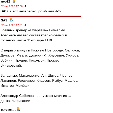
лео22
-
02 окт 2022 17:56
SAS
, а вот интересно, ромб или 4-3-3.
SAS
-
02 окт 2022 17:51
Главный тренер «Спартака» Гильермо
Абаскаль назвал состав красно-белых в
гостевом матче 11-го тура РПЛ.
С первых минут в Нижнем Новгороде: Селихов,
Денисов, Мевля, Джикия (к), Хлусевич, Умяров,
Зобнин, Пруцев, Николсон, Промес,
Зиньковский.
Запасные: Максименко, Ан. Шитов, Чернов,
Литвинов, Рассказов, Классен, Рыбус, Маслов,
Игнатов, Мелёшин.
Александр Соболев пропускает матч из-за
дисквалификации.
BAV1982
-