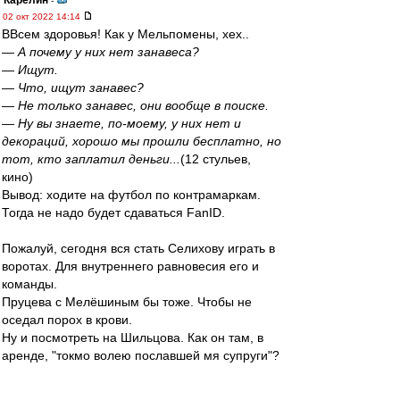
Карелин
-
02 окт 2022 14:14
ВВсем здоровья! Как у Мельпомены, хех..
— А почему у них нет занавеса?
— Ищут.
— Что, ищут занавес?
— Не только занавес, они вообще в поиске.
— Ну вы знаете, по-моему, у них нет и
декораций, хорошо мы прошли бесплатно, но
тот, кто заплатил деньги...
(12 стульев,
кино)
Вывод: ходите на футбол по контрамаркам.
Тогда не надо будет сдаваться FanID.
Пожалуй, сегодня вся стать Селихову играть в
воротах. Для внутреннего равновесия его и
команды.
Пруцева с Мелёшиным бы тоже. Чтобы не
оседал порох в крови.
Ну и посмотреть на Шильцова. Как он там, в
аренде, "токмо волею пославшей мя супруги"?
gav
-