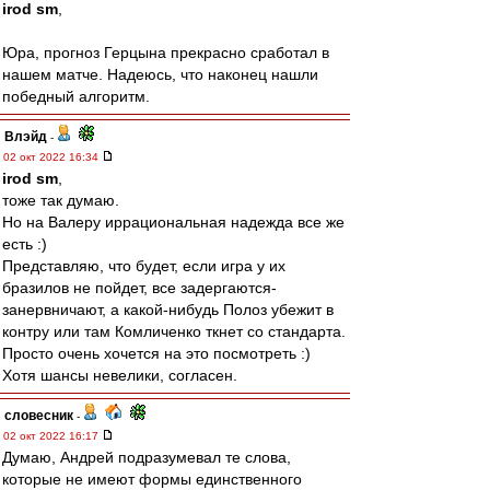
irod sm
,
Юра, прогноз Герцына прекрасно сработал в
нашем матче. Надеюсь, что наконец нашли
победный алгоритм.
Влэйд
-
02 окт 2022 16:34
irod sm
,
тоже так думаю.
Но на Валеру иррациональная надежда все же
есть :)
Представляю, что будет, если игра у их
бразилов не пойдет, все задергаются-
занервничают, а какой-нибудь Полоз убежит в
контру или там Комличенко ткнет со стандарта.
Просто очень хочется на это посмотреть :)
Хотя шансы невелики, согласен.
словесник
-
02 окт 2022 16:17
Думаю, Андрей подразумевал те слова,
которые не имеют формы единственного