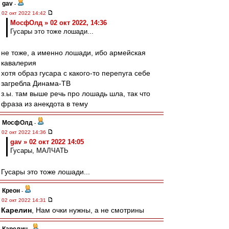
gav
-
02 окт 2022 14:42
МосфОлд » 02 окт 2022, 14:36
Гусары это тоже лошади...
не тоже, а именно лошади, ибо армейская
кавалерия
хотя образ гусара с какого-то перепуга себе
загребла Динама-ТВ
з.ы. там выше речь про лошадь шла, так что
фраза из анекдота в тему
МосфОлд
-
02 окт 2022 14:36
gav » 02 окт 2022 14:05
Гусары, МАЛЧАТЬ
Гусары это тоже лошади...
Креон
-
02 окт 2022 14:31
Карелин
, Нам очки нужны, а не смотрины