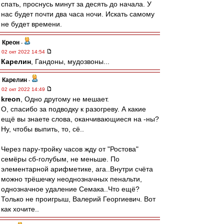
спать, проснусь минут за десять до начала. У
нас будет почти два часа ночи. Искать самому
не будет времени.
Креон
-
02 окт 2022 14:54
Карелин
, Гандоны, мудозвоны...
Карелин
-
02 окт 2022 14:49
kreon
, Одно другому не мешает.
О, спасибо за подводку к разогреву. А какие
ещё вы знаете слова, оканчивающиеся на -ны?
Ну, чтобы выпить, то, сё..
Через пару-тройку часов жду от "Ростова"
семёры сб-голубым, не меньше. По
элементарной арифметике, ага..Внутри счёта
можно трёшечку неоднозначных пенальти,
однозначное удаление Семака..Что ещё?
Только не проигрыш, Валерий Георгиевич. Вот
как хочите..