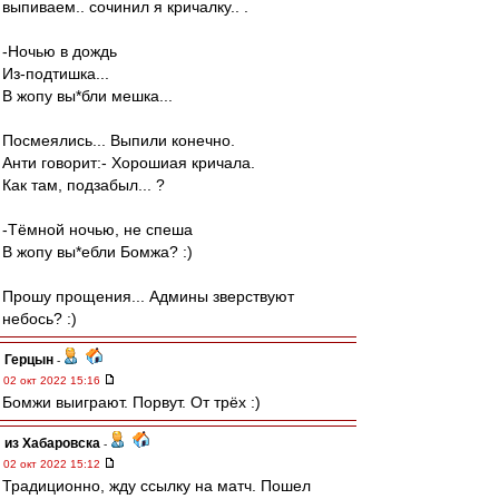
выпиваем.. сочинил я кричалку.. .
-Ночью в дождь
Из-подтишка...
В жопу вы*бли мешка...
Посмеялись... Выпили конечно.
Анти говорит:- Хорошиая кричала.
Как там, подзабыл... ?
-Тёмной ночью, не спеша
В жопу вы*ебли Бомжа? :)
Прошу прощения... Админы зверствуют
небось? :)
Герцын
-
02 окт 2022 15:16
Бомжи выиграют. Порвут. От трёх :)
из Хабаровска
-
02 окт 2022 15:12
Традиционно, жду ссылку на матч. Пошел