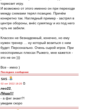
тормозит игру.
И возможно от этого именно он при переходе
между схемами терял позицию. Причём
конкретно так. Наглядный пример - застрял в
центре обороны, внёс сумятицу и из под него
чуть не забили.
Классен не безнадежный, конечно, но ему
нужен тренер … ну который возиться с ним
будет. Персонально. Очень сырой игрок. При
неоспоримых плюсах Рыжего, мне кажется -
это не он )))
Все - имхо )
Последнее сообщение
SAS
-
02 окт 2022 18:20
лео22
,
Лёша!!!
- а фиг знает?!
увидим скоро