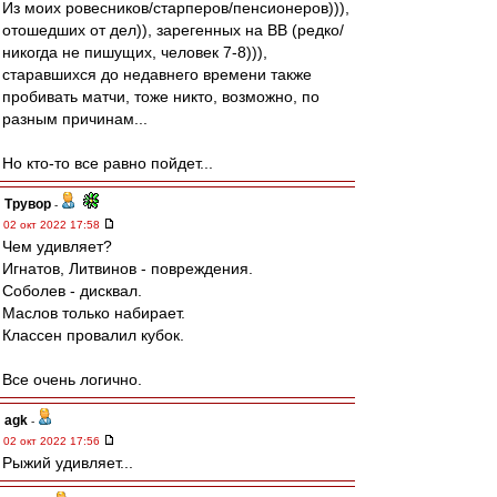
Из моих ровесников/старперов/пенсионеров))),
отошедших от дел)), зарегенных на ВВ (редко/
никогда не пишущих, человек 7-8))),
старавшихся до недавнего времени также
пробивать матчи, тоже никто, возможно, по
разным причинам...
Но кто-то все равно пойдет...
Трувор
-
02 окт 2022 17:58
Чем удивляет?
Игнатов, Литвинов - повреждения.
Соболев - дисквал.
Маслов только набирает.
Классен провалил кубок.
Все очень логично.
agk
-
02 окт 2022 17:56
Рыжий удивляет...