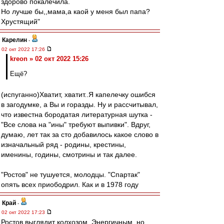
здорово покалечила.
Но лучше бы,,мама,а каой у меня был папа?
Хрустящий"
Карелин
-
02 окт 2022 17:26
kreon » 02 окт 2022 15:26
Ещё?
(испуганно)Хватит, хватит..Я капелечку ошибся
в загодумке, а Вы и горазды. Ну и рассчитывал,
что известна бородатая литературная шутка -
"Все слова на "ины" требуют выпивки". Вдруг,
думаю, лет так за сто добавилось какое слово в
изначальный ряд - родины, крестины,
именины, годины, смотрины и так далее.
"Ростов" не тушуется, молодцы. "Спартак"
опять всех приободрил. Как и в 1978 году
Край
-
02 окт 2022 17:23
Ростов выглядит колхозом..Энергичным, но