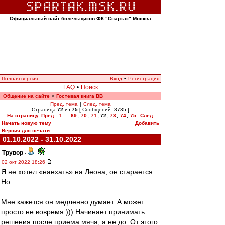
Официальный сайт болельщиков ФК "Спартак" Москва
Полная версия
Вход
•
Регистрация
FAQ
•
Поиск
Общение на сайте
Гостевая книга ВВ
»
Пред. тема
|
След. тема
Страница
72
из
75
[ Сообщений: 3735 ]
На страницу
Пред.
1
...
69
,
70
,
71
,
72
,
73
,
74
,
75
След.
Начать новую тему
Добавить
Версия для печати
01.10.2022 - 31.10.2022
Трувор
-
02 окт 2022 18:26
Я не хотел «наехать» на Леона, он старается.
Но …
Мне кажется он медленно думает. А может
просто не вовремя ))) Начинает принимать
решения после приема мяча, а не до. От этого