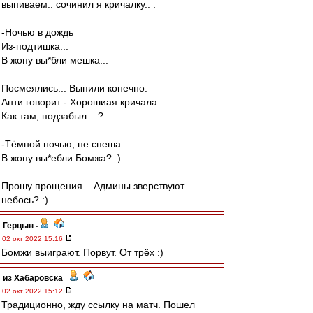
выпиваем.. сочинил я кричалку.. .
-Ночью в дождь
Из-подтишка...
В жопу вы*бли мешка...
Посмеялись... Выпили конечно.
Анти говорит:- Хорошиая кричала.
Как там, подзабыл... ?
-Тёмной ночью, не спеша
В жопу вы*ебли Бомжа? :)
Прошу прощения... Админы зверствуют
небось? :)
Герцын
-
02 окт 2022 15:16
Бомжи выиграют. Порвут. От трёх :)
из Хабаровска
-
02 окт 2022 15:12
Традиционно, жду ссылку на матч. Пошел