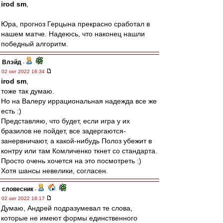
irod sm
,
Юра, прогноз Герцына прекрасно сработал в
нашем матче. Надеюсь, что наконец нашли
победный алгоритм.
Влэйд
-
02 окт 2022 16:34
irod sm
,
тоже так думаю.
Но на Валеру иррациональная надежда все же
есть :)
Представляю, что будет, если игра у их
бразилов не пойдет, все задергаются-
занервничают, а какой-нибудь Полоз убежит в
контру или там Комличенко ткнет со стандарта.
Просто очень хочется на это посмотреть :)
Хотя шансы невелики, согласен.
словесник
-
02 окт 2022 16:17
Думаю, Андрей подразумевал те слова,
которые не имеют формы единственного