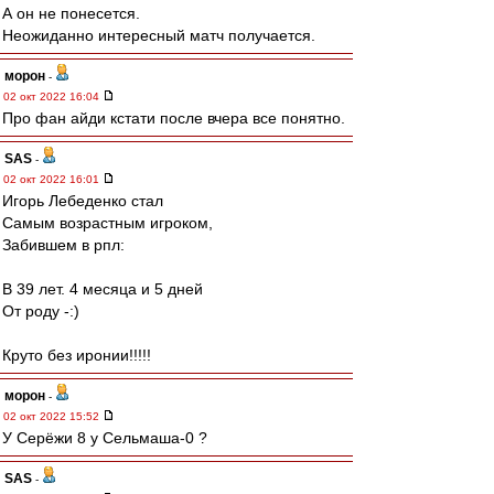
А он не понесется.
Неожиданно интересный матч получается.
морон
-
02 окт 2022 16:04
Про фан айди кстати после вчера все понятно.
SAS
-
02 окт 2022 16:01
Игорь Лебеденко стал
Самым возрастным игроком,
Забившем в рпл:
В 39 лет. 4 месяца и 5 дней
От роду -:)
Круто без иронии!!!!!
морон
-
02 окт 2022 15:52
У Серёжи 8 у Сельмаша-0 ?
SAS
-