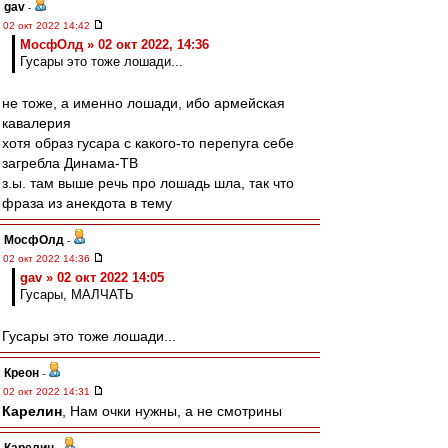
gav
-
02 окт 2022 14:42
МосфОлд » 02 окт 2022, 14:36
Гусары это тоже лошади...
не тоже, а именно лошади, ибо армейская
кавалерия
хотя образ гусара с какого-то перепуга себе
загребла Динама-ТВ
з.ы. там выше речь про лошадь шла, так что
фраза из анекдота в тему
МосфОлд
-
02 окт 2022 14:36
gav » 02 окт 2022 14:05
Гусары, МАЛЧАТЬ
Гусары это тоже лошади...
Креон
-
02 окт 2022 14:31
Карелин
, Нам очки нужны, а не смотрины