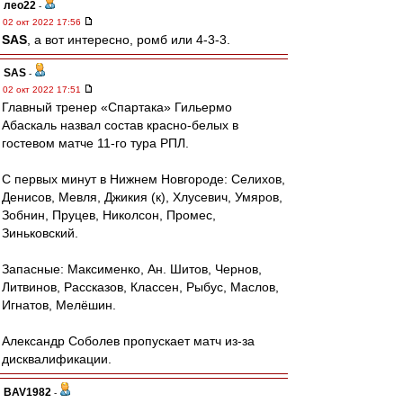
лео22
-
02 окт 2022 17:56
SAS
, а вот интересно, ромб или 4-3-3.
SAS
-
02 окт 2022 17:51
Главный тренер «Спартака» Гильермо
Абаскаль назвал состав красно-белых в
гостевом матче 11-го тура РПЛ.
С первых минут в Нижнем Новгороде: Селихов,
Денисов, Мевля, Джикия (к), Хлусевич, Умяров,
Зобнин, Пруцев, Николсон, Промес,
Зиньковский.
Запасные: Максименко, Ан. Шитов, Чернов,
Литвинов, Рассказов, Классен, Рыбус, Маслов,
Игнатов, Мелёшин.
Александр Соболев пропускает матч из-за
дисквалификации.
BAV1982
-