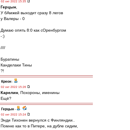
02 окт 2022 15:35
Герцын
,
У бАмжей выходит сразу 8 легов
у Валеры - 0
Думаю опять 8:0 как сОренбургом
-:)
////
Буратины
Канделаки Тины
?!
Креон
-
02 окт 2022 15:26
Карелин
, Похороны, именины
Ещё?
Герцын
-
02 окт 2022 15:24
Энди Тихонен вернулся с Финляндии..
Помню как то в Питере, на дубле сидим,