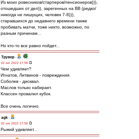
Из моих ровесников/старперов/пенсионеров))),
отошедших от дел)), зарегенных на ВВ (редко/
никогда не пишущих, человек 7-8))),
старавшихся до недавнего времени также
пробивать матчи, тоже никто, возможно, по
разным причинам...
Но кто-то все равно пойдет...
Трувор
-
02 окт 2022 17:58
Чем удивляет?
Игнатов, Литвинов - повреждения.
Соболев - дисквал.
Маслов только набирает.
Классен провалил кубок.
Все очень логично.
agk
-
02 окт 2022 17:56
Рыжий удивляет...