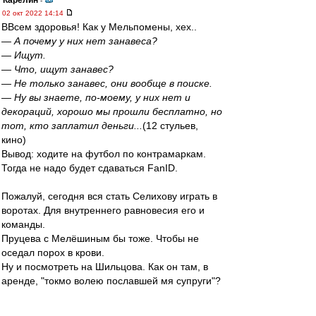
Карелин
-
02 окт 2022 14:14
ВВсем здоровья! Как у Мельпомены, хех..
— А почему у них нет занавеса?
— Ищут.
— Что, ищут занавес?
— Не только занавес, они вообще в поиске.
— Ну вы знаете, по-моему, у них нет и
декораций, хорошо мы прошли бесплатно, но
тот, кто заплатил деньги...
(12 стульев,
кино)
Вывод: ходите на футбол по контрамаркам.
Тогда не надо будет сдаваться FanID.
Пожалуй, сегодня вся стать Селихову играть в
воротах. Для внутреннего равновесия его и
команды.
Пруцева с Мелёшиным бы тоже. Чтобы не
оседал порох в крови.
Ну и посмотреть на Шильцова. Как он там, в
аренде, "токмо волею пославшей мя супруги"?
gav
-