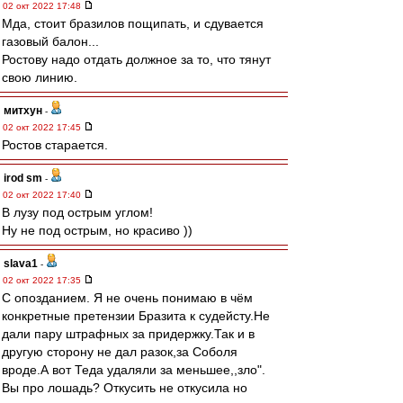
02 окт 2022 17:48
Мда, стоит бразилов пощипать, и сдувается
газовый балон...
Ростову надо отдать должное за то, что тянут
свою линию.
митхун
-
02 окт 2022 17:45
Ростов старается.
irod sm
-
02 окт 2022 17:40
В лузу под острым углом!
Ну не под острым, но красиво ))
slava1
-
02 окт 2022 17:35
С опозданием. Я не очень понимаю в чём
конкретные претензии Бразита к судейсту.Не
дали пару штрафных за придержку.Так и в
другую сторoну не дал разок,за Соболя
вроде.А вот Теда удаляли за меньшее,,зло".
Вы про лошадь? Откусить не откусила но