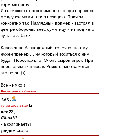
тормозит игру.
И возможно от этого именно он при переходе
между схемами терял позицию. Причём
конкретно так. Наглядный пример - застрял в
центре обороны, внёс сумятицу и из под него
чуть не забили.
Классен не безнадежный, конечно, но ему
нужен тренер … ну который возиться с ним
будет. Персонально. Очень сырой игрок. При
неоспоримых плюсах Рыжего, мне кажется -
это не он )))
Все - имхо )
Последнее сообщение
SAS
-
02 окт 2022 18:20
лео22
,
Лёша!!!
- а фиг знает?!
увидим скоро