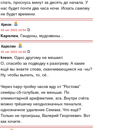
спать, проснусь минут за десять до начала. У
нас будет почти два часа ночи. Искать самому
не будет времени.
Креон
-
02 окт 2022 14:54
Карелин
, Гандоны, мудозвоны...
Карелин
-
02 окт 2022 14:49
kreon
, Одно другому не мешает.
О, спасибо за подводку к разогреву. А какие
ещё вы знаете слова, оканчивающиеся на -ны?
Ну, чтобы выпить, то, сё..
Через пару-тройку часов жду от "Ростова"
семёры сб-голубым, не меньше. По
элементарной арифметике, ага..Внутри счёта
можно трёшечку неоднозначных пенальти,
однозначное удаление Семака..Что ещё?
Только не проигрыш, Валерий Георгиевич. Вот
как хочите..