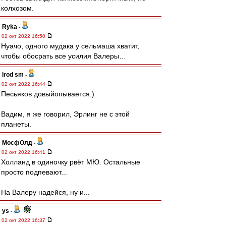
колхозом.
Ryka
-
02 окт 2022 16:50
Нуачо, одного мудака у сельмаша хватит,
чтобы обосрать все усилия Валеры…
irod sm
-
02 окт 2022 16:44
Песьяков довыйопывается.)
Вадим, я же говорил, Эрлинг не с этой
планеты.
МосфОлд
-
02 окт 2022 16:41
Холланд в одиночку рвёт МЮ. Остальные
просто подпевают...
На Валеру надейся, ну и...
ys
-
02 окт 2022 16:37