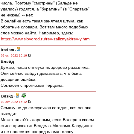
числа. Поэтому "смотрины" (Бальде не
удались) годятся, а "буратины" (в "Спартаке"
не нужны) -- нет.
В онлайне есть такая занятная штука, как
обратные словари. Вот там много подобных
слов можно найти. Например, здесь:
https://www.slovorod.ru/rev-zaliznyak/rev-y.htm
irod sm
-
02 окт 2022 16:16
Влэйд
Думаю, наша оплеуха их здорово разозлила.
Они сейчас выйдут доказывать, что была
досадная ошибка.
Согласен с прогнозом Герцына.
Влэйд
-
02 окт 2022 16:12
Семаку не до смехуечков сегодня, вся основа
выходит.
Может пахнУть жареным, если Валера в своем
стиле прихватит Вендела-Малкома-Клаудинью
и не понесется вперед сломя голову.