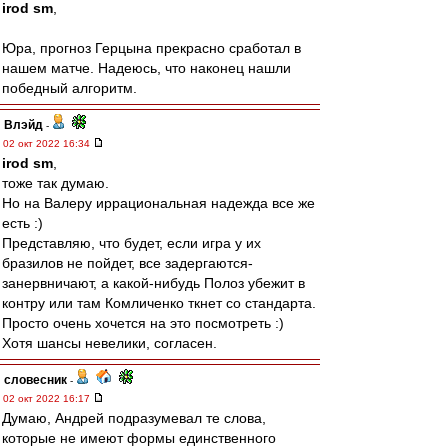
irod sm
,
Юра, прогноз Герцына прекрасно сработал в
нашем матче. Надеюсь, что наконец нашли
победный алгоритм.
Влэйд
-
02 окт 2022 16:34
irod sm
,
тоже так думаю.
Но на Валеру иррациональная надежда все же
есть :)
Представляю, что будет, если игра у их
бразилов не пойдет, все задергаются-
занервничают, а какой-нибудь Полоз убежит в
контру или там Комличенко ткнет со стандарта.
Просто очень хочется на это посмотреть :)
Хотя шансы невелики, согласен.
словесник
-
02 окт 2022 16:17
Думаю, Андрей подразумевал те слова,
которые не имеют формы единственного