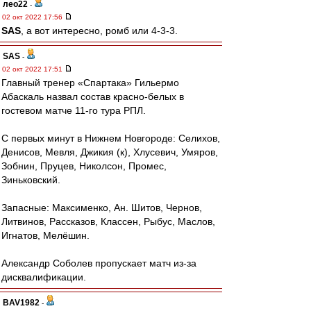
лео22
-
02 окт 2022 17:56
SAS
, а вот интересно, ромб или 4-3-3.
SAS
-
02 окт 2022 17:51
Главный тренер «Спартака» Гильермо
Абаскаль назвал состав красно-белых в
гостевом матче 11-го тура РПЛ.
С первых минут в Нижнем Новгороде: Селихов,
Денисов, Мевля, Джикия (к), Хлусевич, Умяров,
Зобнин, Пруцев, Николсон, Промес,
Зиньковский.
Запасные: Максименко, Ан. Шитов, Чернов,
Литвинов, Рассказов, Классен, Рыбус, Маслов,
Игнатов, Мелёшин.
Александр Соболев пропускает матч из-за
дисквалификации.
BAV1982
-