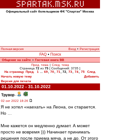
Официальный сайт болельщиков ФК "Спартак" Москва
Полная версия
Вход
•
Регистрация
FAQ
•
Поиск
Общение на сайте
Гостевая книга ВВ
»
Пред. тема
|
След. тема
Страница
72
из
75
[ Сообщений: 3735 ]
На страницу
Пред.
1
...
69
,
70
,
71
,
72
,
73
,
74
,
75
След.
Начать новую тему
Добавить
Версия для печати
01.10.2022 - 31.10.2022
Трувор
-
02 окт 2022 18:26
Я не хотел «наехать» на Леона, он старается.
Но …
Мне кажется он медленно думает. А может
просто не вовремя ))) Начинает принимать
решения после приема мяча, а не до. От этого