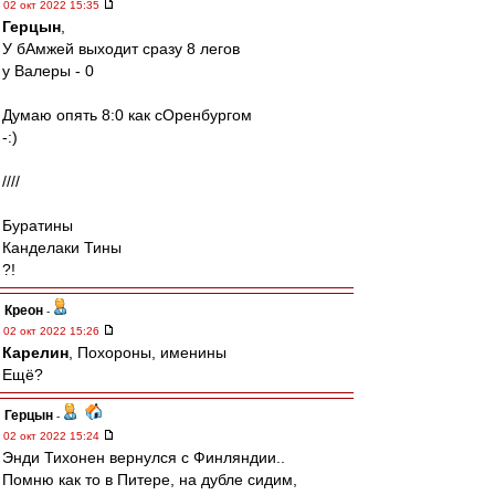
02 окт 2022 15:35
Герцын
,
У бАмжей выходит сразу 8 легов
у Валеры - 0
Думаю опять 8:0 как сОренбургом
-:)
////
Буратины
Канделаки Тины
?!
Креон
-
02 окт 2022 15:26
Карелин
, Похороны, именины
Ещё?
Герцын
-
02 окт 2022 15:24
Энди Тихонен вернулся с Финляндии..
Помню как то в Питере, на дубле сидим,