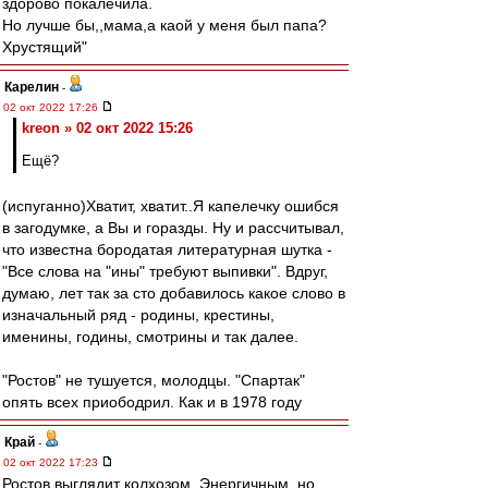
здорово покалечила.
Но лучше бы,,мама,а каой у меня был папа?
Хрустящий"
Карелин
-
02 окт 2022 17:26
kreon » 02 окт 2022 15:26
Ещё?
(испуганно)Хватит, хватит..Я капелечку ошибся
в загодумке, а Вы и горазды. Ну и рассчитывал,
что известна бородатая литературная шутка -
"Все слова на "ины" требуют выпивки". Вдруг,
думаю, лет так за сто добавилось какое слово в
изначальный ряд - родины, крестины,
именины, годины, смотрины и так далее.
"Ростов" не тушуется, молодцы. "Спартак"
опять всех приободрил. Как и в 1978 году
Край
-
02 окт 2022 17:23
Ростов выглядит колхозом..Энергичным, но