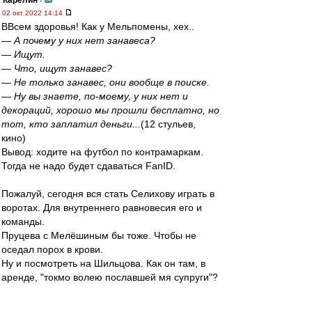
Карелин
-
02 окт 2022 14:14
ВВсем здоровья! Как у Мельпомены, хех..
— А почему у них нет занавеса?
— Ищут.
— Что, ищут занавес?
— Не только занавес, они вообще в поиске.
— Ну вы знаете, по-моему, у них нет и
декораций, хорошо мы прошли бесплатно, но
тот, кто заплатил деньги...
(12 стульев,
кино)
Вывод: ходите на футбол по контрамаркам.
Тогда не надо будет сдаваться FanID.
Пожалуй, сегодня вся стать Селихову играть в
воротах. Для внутреннего равновесия его и
команды.
Пруцева с Мелёшиным бы тоже. Чтобы не
оседал порох в крови.
Ну и посмотреть на Шильцова. Как он там, в
аренде, "токмо волею пославшей мя супруги"?
gav
-