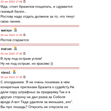
02 окт 2022 17:48
Мда, стоит бразилов пощипать, и сдувается
газовый балон...
Ростову надо отдать должное за то, что тянут
свою линию.
митхун
-
02 окт 2022 17:45
Ростов старается.
irod sm
-
02 окт 2022 17:40
В лузу под острым углом!
Ну не под острым, но красиво ))
slava1
-
02 окт 2022 17:35
С опозданием. Я не очень понимаю в чём
конкретные претензии Бразита к судейсту.Не
дали пару штрафных за придержку.Так и в
другую сторoну не дал разок,за Соболя
вроде.А вот Теда удаляли за меньшее,,зло".
Вы про лошадь? Откусить не откусила но