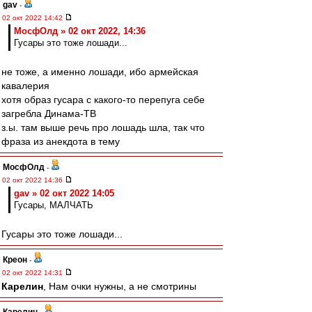
gav
-
02 окт 2022 14:42
МосфОлд » 02 окт 2022, 14:36
Гусары это тоже лошади...
не тоже, а именно лошади, ибо армейская
кавалерия
хотя образ гусара с какого-то перепуга себе
загребла Динама-ТВ
з.ы. там выше речь про лошадь шла, так что
фраза из анекдота в тему
МосфОлд
-
02 окт 2022 14:36
gav » 02 окт 2022 14:05
Гусары, МАЛЧАТЬ
Гусары это тоже лошади...
Креон
-
02 окт 2022 14:31
Карелин
, Нам очки нужны, а не смотрины