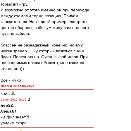
тормозит игру.
И возможно от этого именно он при переходе
между схемами терял позицию. Причём
конкретно так. Наглядный пример - застрял в
центре обороны, внёс сумятицу и из под него
чуть не забили.
Классен не безнадежный, конечно, но ему
нужен тренер … ну который возиться с ним
будет. Персонально. Очень сырой игрок. При
неоспоримых плюсах Рыжего, мне кажется -
это не он )))
Все - имхо )
Последнее сообщение
SAS
-
02 окт 2022 18:20
лео22
,
Лёша!!!
- а фиг знает?!
увидим скоро