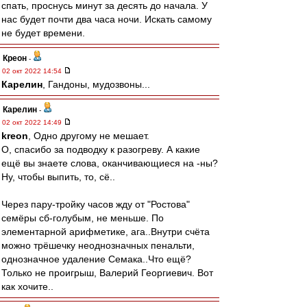
спать, проснусь минут за десять до начала. У
нас будет почти два часа ночи. Искать самому
не будет времени.
Креон
-
02 окт 2022 14:54
Карелин
, Гандоны, мудозвоны...
Карелин
-
02 окт 2022 14:49
kreon
, Одно другому не мешает.
О, спасибо за подводку к разогреву. А какие
ещё вы знаете слова, оканчивающиеся на -ны?
Ну, чтобы выпить, то, сё..
Через пару-тройку часов жду от "Ростова"
семёры сб-голубым, не меньше. По
элементарной арифметике, ага..Внутри счёта
можно трёшечку неоднозначных пенальти,
однозначное удаление Семака..Что ещё?
Только не проигрыш, Валерий Георгиевич. Вот
как хочите..