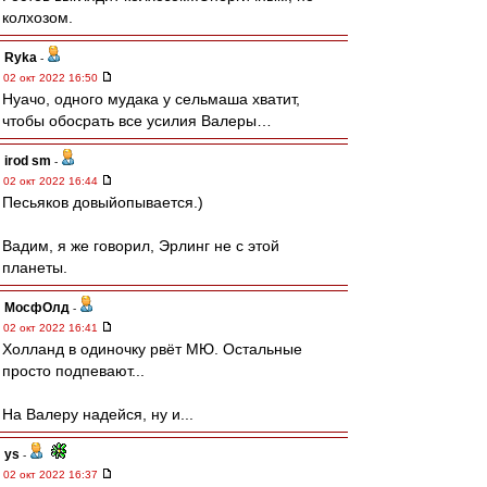
колхозом.
Ryka
-
02 окт 2022 16:50
Нуачо, одного мудака у сельмаша хватит,
чтобы обосрать все усилия Валеры…
irod sm
-
02 окт 2022 16:44
Песьяков довыйопывается.)
Вадим, я же говорил, Эрлинг не с этой
планеты.
МосфОлд
-
02 окт 2022 16:41
Холланд в одиночку рвёт МЮ. Остальные
просто подпевают...
На Валеру надейся, ну и...
ys
-
02 окт 2022 16:37