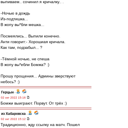
выпиваем.. сочинил я кричалку.. .
-Ночью в дождь
Из-подтишка...
В жопу вы*бли мешка...
Посмеялись... Выпили конечно.
Анти говорит:- Хорошиая кричала.
Как там, подзабыл... ?
-Тёмной ночью, не спеша
В жопу вы*ебли Бомжа? :)
Прошу прощения... Админы зверствуют
небось? :)
Герцын
-
02 окт 2022 15:16
Бомжи выиграют. Порвут. От трёх :)
из Хабаровска
-
02 окт 2022 15:12
Традиционно, жду ссылку на матч. Пошел