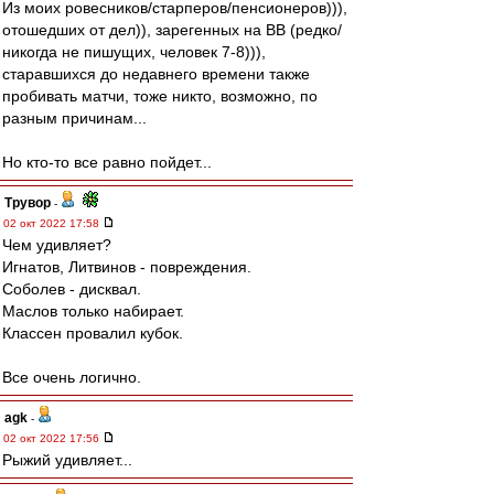
Из моих ровесников/старперов/пенсионеров))),
отошедших от дел)), зарегенных на ВВ (редко/
никогда не пишущих, человек 7-8))),
старавшихся до недавнего времени также
пробивать матчи, тоже никто, возможно, по
разным причинам...
Но кто-то все равно пойдет...
Трувор
-
02 окт 2022 17:58
Чем удивляет?
Игнатов, Литвинов - повреждения.
Соболев - дисквал.
Маслов только набирает.
Классен провалил кубок.
Все очень логично.
agk
-
02 окт 2022 17:56
Рыжий удивляет...