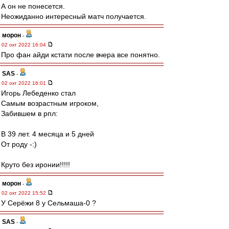
А он не понесется.
Неожиданно интересный матч получается.
морон
-
02 окт 2022 16:04
Про фан айди кстати после вчера все понятно.
SAS
-
02 окт 2022 16:01
Игорь Лебеденко стал
Самым возрастным игроком,
Забившем в рпл:
В 39 лет. 4 месяца и 5 дней
От роду -:)
Круто без иронии!!!!!
морон
-
02 окт 2022 15:52
У Серёжи 8 у Сельмаша-0 ?
SAS
-