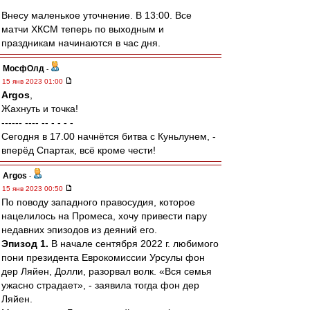
Внесу маленькое уточнение. В 13:00. Все
матчи ХКСМ теперь по выходным и
праздникам начинаются в час дня.
МосфОлд
-
15 янв 2023 01:00
Argos
,
Жахнуть и точка!
------ ---- -- - - - -
Сегодня в 17.00 начнётся битва с Куньлунем, -
вперёд Спартак, всё кроме чести!
Argos
-
15 янв 2023 00:50
По поводу западного правосудия, которое
нацелилось на Промеса, хочу привести пару
недавних эпизодов из деяний его.
Эпизод 1.
В начале сентября 2022 г. любимого
пони президента Еврокомиссии Урсулы фон
дер Ляйен, Долли, разорвал волк. «Вся семья
ужасно страдает», - заявила тогда фон дер
Ляйен.