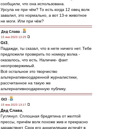
сообщили, что она использована.
Урсула не при чём? То есть когда 12 овец волк
завалил, это нормально, а вот 13-е животное
не моги. Или при чём?
Дед Слава
-
15 янв 2023 13:25
Gt3
,
Падажди, ты сказал, что в нете ничего нет. Тебе
предложили проверить по номеру волка -
оказалось, что есть. Наличие- факт
неопровержимый.
Всё остальное это творчество
альтернативноодаренной журналистики,
рассчитанное на такую же
альтернативноодаренную публику.
Gt3
-
15 янв 2023 13:17
Дед Слава
,
Гуглянул. Сплошная бредятина от желтой
прессы, причём волк похоже жив и прекрасно
здравствует. Срок его аннигиляции истечёт в