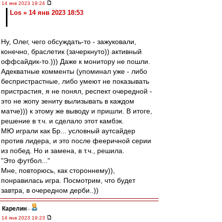
14 янв 2023 19:24
Los » 14 янв 2023 18:53
Ну, Олег, чего обсуждать-то - зажуковали,
конечно, браслетик (зачеркнуто)) активный
оффсайдик-то.))) Даже к монитору не пошли.
Адекватные комменты (упоминал уже - либо
беспристрастные, либо умеют не показывать
пристрастия, я не понял, респект очередной -
это не жопу зениту вылизывать в каждом
матче))) к этому же выводу и пришли. В итоге,
решение в т.ч. и сделало этот камбэк.
МЮ играли как Бр... условный аутсайдер
против лидера, и это после фееричной серии
из побед. Но и замена, в т.ч., решила.
"Это футбол..."
Мне, повторюсь, как стороннему)),
понравилась игра. Посмотрим, что будет
завтра, в очередном дерби..))
Карелин
-
14 янв 2023 19:23