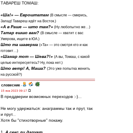
ТАВАРЕШ ТОМАШ:
«Ша!» — Евроштатам
(В смысле — смирись,
Запад! Тавареш идёт на Восток.)
«А в Раше — што там?»
(Ну любопытно же…)
Татар ешшо вам?
(В смысле — хватит с вас
Умярова, ищите в ЮА.)
Што та шаверма
(«Та» — это смотря кто и как
готовит…)
«Шамар тот — Шева?!»
(А вы, Томаш, с какой
целью интересуетесь? Ну, пока нет.)
Што ветр! А, Маша?
(Это уже попытка женить
на русской?)
словесник
-
15 янв 2023 09:17
В преддверии возможных переходов :-)...
Не могу удержаться: анаграммы так и прут, так
и прут...
Хотя бы "стихотворные" покажу.
1.
А секс ли дарует