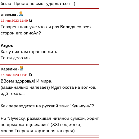
было. Просто не смог удержаться :-).
авоська
-
15 янв 2023 11:49
Тавареш наш уже что ли раз Володя со всех
сторон его описАл?
Argos
,
Как у них там страшно жить.
То ли дело мы.
Карелин
-
15 янв 2023 11:31
ВВсем здоровья! И мира.
(машинально напевает) Идёт охота на волков,
идёт охота..
Как переводится на русский язык "Куньлунь"?
PS "Луческу, размахивая нитяной сумкой, ходит
по ярмарке тщеславия" (XXI век, холст,
масло,Тверская картинная галерея)