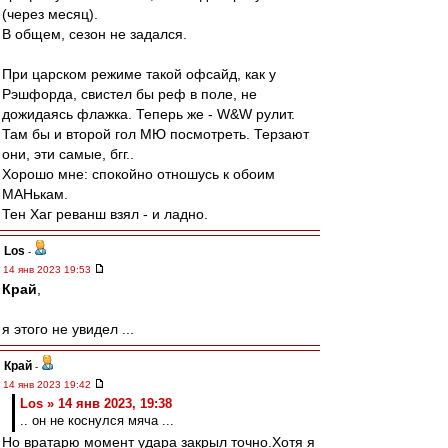
(через месяц).
В общем, сезон не задался.
При царском режиме такой офсайд, как у
Рэшфорда, свистел бы реф в поле, не
дожидаясь флажка. Теперь же - W&W рулит.
Там бы и второй гол МЮ посмотреть. Терзают
они, эти самые, бгг..
Хорошо мне: спокойно отношусь к обоим
МАНькам.
Тен Хаг реванш взял - и ладно.
Los
-
14 янв 2023 19:53
Край
,
я этого не увидел ...
Край
-
14 янв 2023 19:42
Los » 14 янв 2023, 19:38
.. он не коснулся мяча ...
Но вратарю момент удара закрыл точно.Хотя я