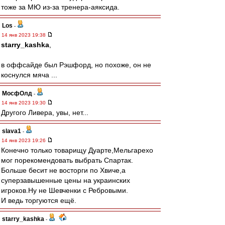
тоже за МЮ из-за тренера-аяксида.
Los
-
14 янв 2023 19:38
starry_kashka
,
в оффсайде был Рэшфорд, но похоже, он не
коснулся мяча ...
МосфОлд
-
14 янв 2023 19:30
Другого Ливера, увы, нет...
slava1
-
14 янв 2023 19:26
Конечно только товарищу Дуарте,Мельгарехо
мог порекомендовать выбрать Спартак.
Больше бесит не восторги по Хвиче,а
суперзавышенные цены на украинских
игроков.Ну не Шевченки с Ребровыми.
И ведь торгуются ещё.
starry_kashka
-