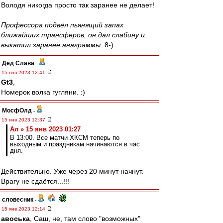
Володя никогда просто так заранее не делает!
Профессора подвёл пьянящий запах
ближайших трансферов, он дал слабину и
выкатил заранее анаграммы.
8-)
Дед Слава
-
15 янв 2023 12:41
Gt3
,
Номерок волка гугляни. :)
МосфОлд
-
15 янв 2023 12:37
Ал » 15 янв 2023 01:27
В 13:00. Все матчи ХКСМ теперь по
выходным и праздникам начинаются в час
дня.
Действительно. Уже через 20 минут начнут.
Врагу не сдаётся...!!!
словесник
-
15 янв 2023 12:14
авоська
, Саш, не, там слово "возможных"