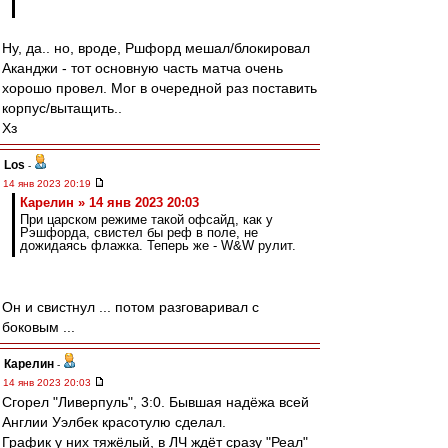
Ну, да.. но, вроде, Ршфорд мешал/блокировал
Аканджи - тот основную часть матча очень
хорошо провел. Мог в очередной раз поставить
корпус/вытащить..
Хз
Los
-
14 янв 2023 20:19
Карелин » 14 янв 2023 20:03
При царском режиме такой офсайд, как у
Рэшфорда, свистел бы реф в поле, не
дожидаясь флажка. Теперь же - W&W рулит.
Он и свистнул ... потом разговаривал с
боковым ...
Карелин
-
14 янв 2023 20:03
Сгорел "Ливерпуль", 3:0. Бывшая надёжа всей
Англии Уэлбек красотулю сделал.
График у них тяжёлый, в ЛЧ ждёт сразу "Реал"