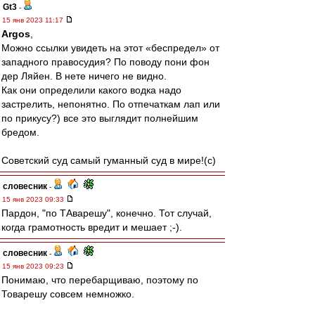
Gt3
-
15 янв 2023 11:17
Argos
,
Можно ссылки увидеть на этот «беспредел» от
западного правосудия? По поводу пони фон
дер Ляйен. В нете ничего не видно.
Как они определили какого водка надо
застрелить, непонятно. По отпечаткам лап или
по прикусу?) все это выглядит полнейшим
бредом.
Советский суд самый гуманный суд в мире!(с)
словесник
-
15 янв 2023 09:33
Пардон, "по ТАварешу", конечно. Тот случай,
когда грамотность вредит и мешает ;-).
словесник
-
15 янв 2023 09:23
Понимаю, что перебарщиваю, поэтому по
Товарешу совсем немножко.