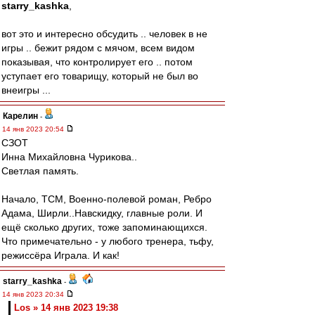
starry_kashka
,
вот это и интересно обсудить .. человек в не
игры .. бежит рядом с мячом, всем видом
показывая, что контролирует его .. потом
уступает его товарищу, который не был во
внеигры ...
Карелин
-
14 янв 2023 20:54
СЗОТ
Инна Михайловна Чурикова..
Светлая память.
Начало, ТСМ, Военно-полевой роман, Ребро
Адама, Ширли..Навскидку, главные роли. И
ещё сколько других, тоже запоминающихся.
Что примечательно - у любого тренера, тьфу,
режиссёра Играла. И как!
starry_kashka
-
14 янв 2023 20:34
Los » 14 янв 2023 19:38