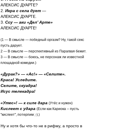
АЛЕКСИС ДУАРТЕ?
2.
Икра с села дует
—
АЛЕКСИС ДУАРТЕ.
3.
Ссу — аки «Дел’ Арте»
АЛЕКСИС ДУАРТЕ!
(1 — В смысле — победный оргазм? Ну, такой секс
пусть дарует.
2 — В смысле — перспективный из Парагвая бежит.
3 — В смысле — боюсь, не персонаж ли известной
площадной комедии.)
«Дурак?» — «Ас!» — «Селите».
Краса! Уследите.
Селите, скуадра!
Исус телекадра!
«Утес»! — к силе дара
(Утёс и нужен)
Кислеет с удара
(Если как Кариока -- пусть
"кислеет", потерпим ;-).)
Ну и хотя бы что-то не в рифму, а просто в