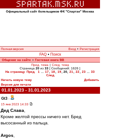
Официальный сайт болельщиков ФК "Спартак" Москва
Полная версия
Вход
•
Регистрация
FAQ
•
Поиск
Общение на сайте
Гостевая книга ВВ
»
Пред. тема
|
След. тема
Страница
20
из
33
[ Сообщений: 1626 ]
На страницу
Пред.
1
...
17
,
18
,
19
,
20
,
21
,
22
,
23
...
33
След.
Начать новую тему
Добавить
Версия для печати
01.01.2023 - 31.01.2023
Gt3
-
15 янв 2023 14:33
Дед Слава
,
Кроме желтой прессы ничего нет. Бред
высосанный из пальца.
Argos
,