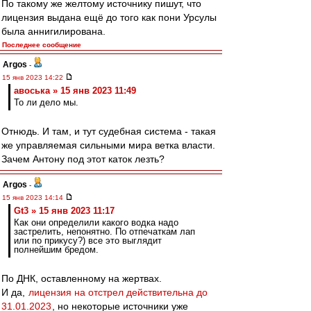
По такому же желтому источнику пишут, что
лицензия выдана ещё до того как пони Урсулы
была аннигилирована.
Последнее сообщение
Argos
-
15 янв 2023 14:22
авоська » 15 янв 2023 11:49
То ли дело мы.
Отнюдь. И там, и тут судебная система - такая
же управляемая сильными мира ветка власти.
Зачем Антону под этот каток лезть?
Argos
-
15 янв 2023 14:14
Gt3 » 15 янв 2023 11:17
Как они определили какого водка надо
застрелить, непонятно. По отпечаткам лап
или по прикусу?) все это выглядит
полнейшим бредом.
По ДНК, оставленному на жертвах.
И да,
лицензия на отстрел действительна до
31.01.2023
, но некоторые источники уже