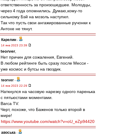
ответственность за произошедшее. Молодцы,
через 4 года опомнились. Думаю,кому-то
сильному Бэй на мозоль наступил.
Так что пусть свои ангажированные ручонки к
Антохе не тянут.
Карелин
-
14 янв 2023 23:39
teorver
,
Нет причин для сожаления, Евгений.
В любом рейтинге быть сразу после Месси -
уже космос и бутсы на гвоздик.
teorver
-
14 янв 2023 22:29
Наткнулся на часовую нарезку одного паренька
с пятьюстами моментами.
Barca TV.
Черт, похоже, что Баженов только второй в
мире!
https://www.youtube.com/watch?v=oU_eZp94420
авоська
-