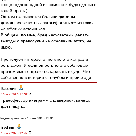
конце года(по одной из ссылок) и будет дальше
коней жрать.)
Он там оказывается больше дюжины
домашних животных загрыз( опять же из таких
же жёлтых источников.
В общем, по мне, бред несусветный делать
выводы о правосудии на основании этого, не
имхо.
Про голубя интересно, по мне это как раз и
есть закон. И если он есть то его соблюдают,
причём имеют право оспаривать в суде. Что
собственно в истории с голубем и происходит.
Карелин
-
15 янв 2023 12:57
Трансфессор анаграмм с шавермой, канеш,
дал пищу к..
Редактировалось 15 янв 2023 13:01
irod sm
-
15 янв 2023 12:49