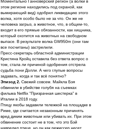
Моментально Ганноверский регион (а волки в
этом регионе находились под охраной, как
вымирающий вид) одобрил ликвидацию этого
волка, хотя особо было не за что. Он же не
человека загрыз, а животное, что, в общем-то,
входит в его прямые обязанности, как хищника,
который охотится на животных на свободном
выпасе. В результате волка GW950m (они там
все посчитаны) застрелили.
Пресс-секретарь областной администрации
Кристина Кройц оставила без ответа вопрос о
том, стала ли причиной одобрения отстрела
судьба пони Долли. А чего глупые вопросы
задавать, когда и так всё понятно?
Эпизод 2.
Свежий совсем. Майкла Бэя
обвинили в убийстве голубя на съемках
фильма Netflix "Призрачная шестерка" в
Италии в 2018 году.
Птицу якобы задавили тележкой на площадке в
Риме, где считается незаконным причинять
вред диким животным или убивать их. При этом
обвинение состоит не в том, что это Бэй
навредил птице, но он как режиссер несет