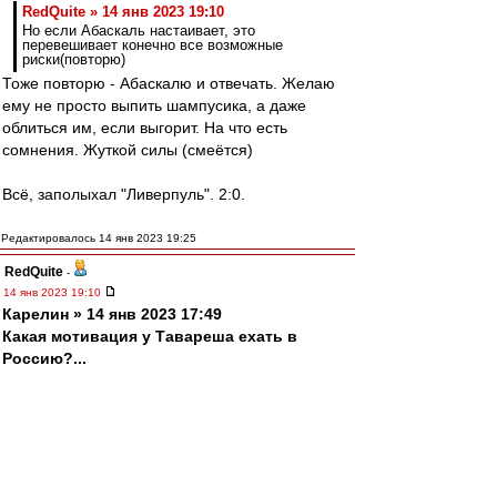
RedQuite » 14 янв 2023 19:10
Но если Абаскаль настаивает, это
перевешивает конечно все возможные
риски(повторю)
Тоже повторю - Абаскалю и отвечать. Желаю
ему не просто выпить шампусика, а даже
облиться им, если выгорит. На что есть
сомнения. Жуткой силы (смеётся)
Всё, заполыхал "Ливерпуль". 2:0.
Редактировалось 14 янв 2023 19:25
RedQuite
-
14 янв 2023 19:10
Карелин » 14 янв 2023 17:49
Какая мотивация у Тавареша ехать в
Россию?...
Как раз по поводу мотивации вопросов нет.
Зато огромные вопросы по здоровью! Не все
полноценно восстанавливаются после крестов,
и главное - не сразу (бывает - нужны годы). Не
зря он тренируется только в Бенфике-Б, т.е. он