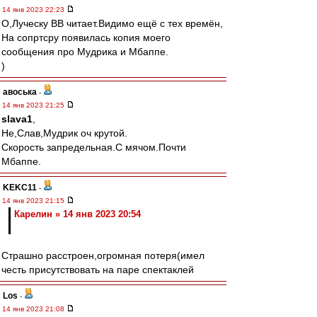
14 янв 2023 22:23
О,Луческу ВВ читает.Видимо ещё с тех времён,
На сопртсру появилась копия моего
сообщения про Мудрика и Мбаппе.
)
авоська
-
14 янв 2023 21:25
slava1
,
Не,Слав,Мудрик оч крутой.
Скорость запредельная.С мячом.Почти
Мбаппе.
KEKC11
-
14 янв 2023 21:15
Карелин » 14 янв 2023 20:54
Страшно расстроен,огромная потеря(имел
честь присутствовать на паре спектаклей
Los
-
14 янв 2023 21:08