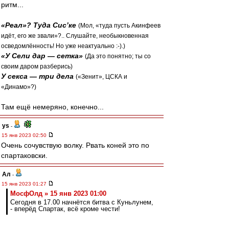
ритм...
«Реал»? Туда Сис’ке
(Мол, «туда пусть Акинфеев
идёт, его же звали»?.. Слушайте, необыкновенная
осведомлённость! Но уже неактуально :-).)
«У Сели дар — сетка»
(Да это понятно; ты со
своим даром разберись)
У секса — три дела
(«Зенит», ЦСКА и
«Динамо»?)
Там ещё немеряно, конечно...
ys
-
15 янв 2023 02:50
Очень сочувствую волку. Рвать коней это по
спартаковски.
Ал
-
15 янв 2023 01:27
МосфОлд » 15 янв 2023 01:00
Сегодня в 17.00 начнётся битва с Куньлунем,
- вперёд Спартак, всё кроме чести!