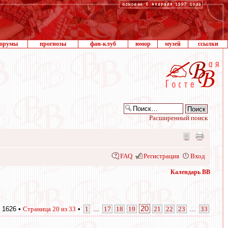
орумы
прогнозы
фан-клуб
юмор
музей
ссылки
Расширенный поиск
FAQ
Регистрация
Вход
Календарь ВВ
20
 1626 •
Страница
20
из
33
•
1
...
17
18
19
21
22
23
...
33