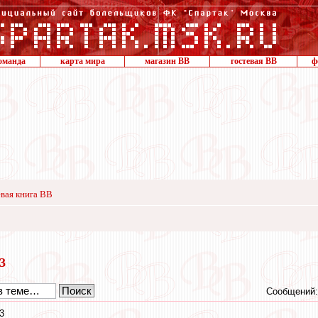
оманда
карта мира
магазин ВВ
гостевая ВВ
ф
вая книга ВВ
23
Сообщений:
3