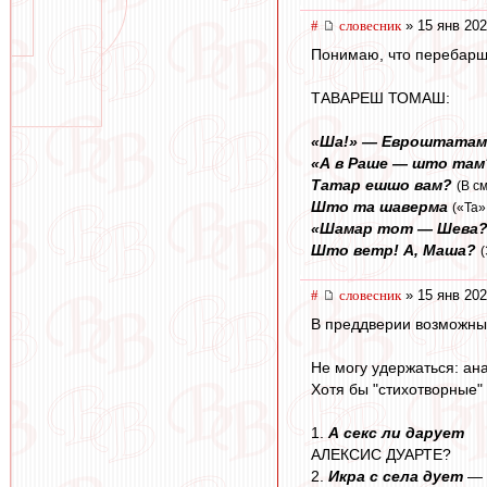
#
словесник
» 15 янв 202
Понимаю, что перебарщ
ТАВАРЕШ ТОМАШ:
«Ша!» — Евроштатам
«А в Раше — што там
Татар ешшо вам?
(В с
Што та шаверма
(«Та»
«Шамар тот — Шева?
Што ветр! А, Маша?
#
словесник
» 15 янв 202
В преддверии возможных 
Не могу удержаться: анаг
Хотя бы "стихотворные" 
1.
А секс ли дарует
АЛЕКСИС ДУАРТЕ?
2.
Икра с села дует
—