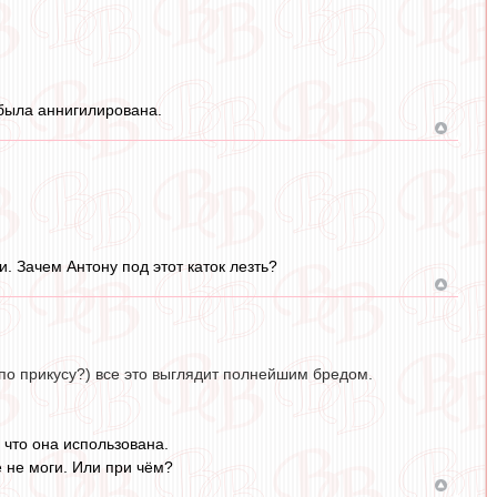
 была аннигилирована.
. Зачем Антону под этот каток лезть?
 по прикусу?) все это выглядит полнейшим бредом.
 что она использована.
е не моги. Или при чём?