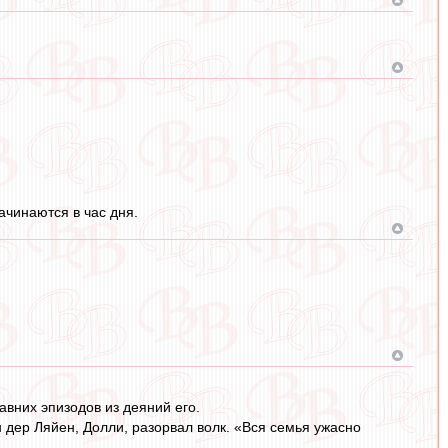
ачинаются в час дня.
авних эпизодов из деяний его.
дер Ляйен, Долли, разорвал волк. «Вся семья ужасно