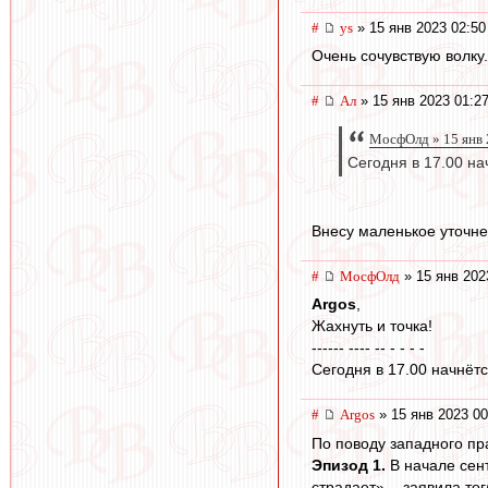
#
ys
» 15 янв 2023 02:50
Очень сочувствую волку.
#
Ал
» 15 янв 2023 01:2
МосфОлд » 15 янв 
Сегодня в 17.00 на
Внесу маленькое уточне
#
МосфОлд
» 15 янв 202
Argos
,
Жахнуть и точка!
------ ---- -- - - - -
Сегодня в 17.00 начнётс
#
Argos
» 15 янв 2023 00
По поводу западного пр
Эпизод 1.
В начале сент
страдает», - заявила то