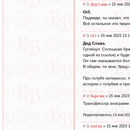
#
Дед Слава
» 15 янв 202
Gt3
,
Падажди, ты сказал, что
Всё остальное это твор
#
Gt3
» 15 янв 2023 13:1
Дед Слава
,
Гуглянул. Сплошная бре
одной из ссылок) и буде
Он там оказывается бол
В общем, по мне, бред 
Про голубя интересно, п
истории с голубем и про
#
Карелин
» 15 янв 2023
Трансфессор анаграмм с
Редактировалось 15 янв 202
#
irod sm
» 15 янв 2023 