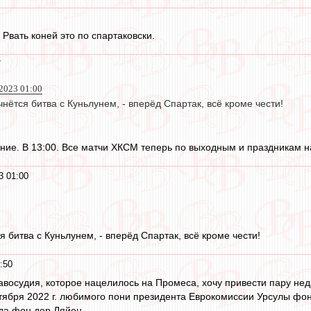
 Рвать коней это по спартаковски.
7
2023 01:00
чнётся битва с Куньлунем, - вперёд Спартак, всё кроме чести!
ние. В 13:00. Все матчи ХКСМ теперь по выходным и праздникам н
3 01:00
я битва с Куньлунем, - вперёд Спартак, всё кроме чести!
:50
авосудия, которое нацелилось на Промеса, хочу привести пару нед
ября 2022 г. любимого пони президента Еврокомиссии Урсулы фон 
гда фон дер Ляйен.