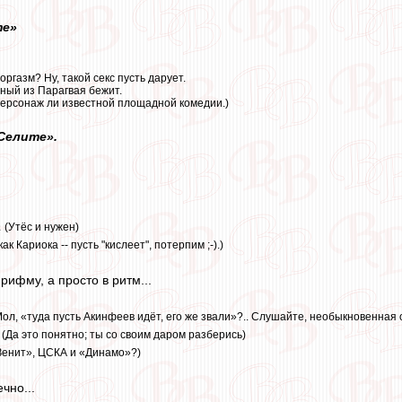
те»
ргазм? Ну, такой секс пусть дарует.
ный из Парагвая бежит.
персонаж ли известной площадной комедии.)
Селите».
а
(Утёс и нужен)
как Кариока -- пусть "кислеет", потерпим ;-).)
 рифму, а просто в ритм...
Мол, «туда пусть Акинфеев идёт, его же звали»?.. Слушайте, необыкновенная о
(Да это понятно; ты со своим даром разберись)
Зенит», ЦСКА и «Динамо»?)
чно...