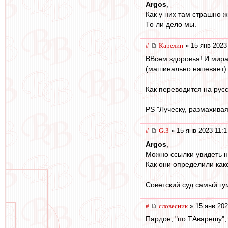
Argos
,
Как у них там страшно ж
То ли дело мы.
#
Карелин
» 15 янв 2023
ВВсем здоровья! И мира
(машинально напевает) И
Как переводится на русс
PS "Луческу, размахивая
#
Gt3
» 15 янв 2023 11:1
Argos
,
Можно ссылки увидеть н
Как они определили как
Советский суд самый гу
#
словесник
» 15 янв 202
Пардон, "по ТАварешу", 