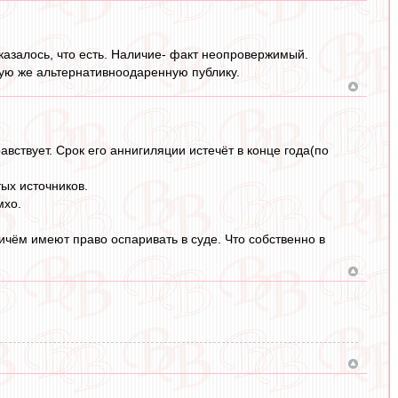
оказалось, что есть. Наличие- факт неопровержимый.
кую же альтернативноодаренную публику.
вствует. Срок его аннигиляции истечёт в конце года(по
ых источников.
мхо.
причём имеют право оспаривать в суде. Что собственно в