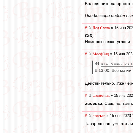
Володя никогда просто т
Профессора подвёл пья
#
Дед Слава
» 15 янв 202
Gt3
,
Номерок волка гугляни. 
#
МосфОлд
» 15 янв 202
Ал » 15 янв 2023 0
В 13:00. Все матч
Действительно. Уже через
#
словесник
» 15 янв 202
авоська
, Саш, не, там 
#
авоська
» 15 янв 2023 
Тавареш наш уже что ли