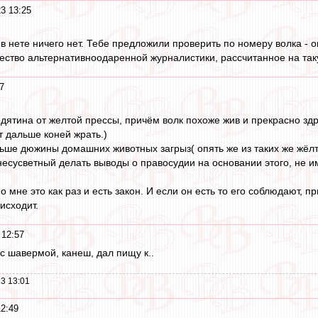
3 13:25
 в нете ничего нет. Тебе предложили проверить по номеру волка - 
чество альтернативноодаренной журналистики, рассчитанное на та
7
дятина от желтой прессы, причём волк похоже жив и прекрасно здра
т дальше коней жрать.)
ьше дюжины домашних животных загрыз( опять же из таких же жёлт
несусветный делать выводы о правосудии на основании этого, не и
о мне это как раз и есть закон. И если он есть то его соблюдают, 
исходит.
 12:57
 шавермой, канеш, дал пищу к..
3 13:01
12:49