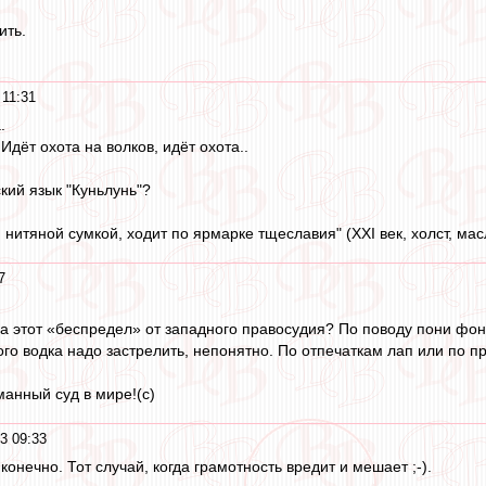
ить.
 11:31
.
дёт охота на волков, идёт охота..
кий язык "Куньлунь"?
 нитяной сумкой, ходит по ярмарке тщеславия" (XXI век, холст, ма
7
а этот «беспредел» от западного правосудия? По поводу пони фон 
ого водка надо застрелить, непонятно. По отпечаткам лап или по п
манный суд в мире!(с)
3 09:33
конечно. Тот случай, когда грамотность вредит и мешает ;-).