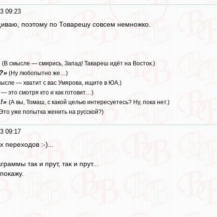
3 09:23
иваю, поэтому по Товарешу совсем немножко.
(В смысле — смирись, Запад! Тавареш идёт на Восток.)
?»
(Ну любопытно же…)
мысле — хватит с вас Умярова, ищите в ЮА.)
 — это смотря кто и как готовит…)
!»
(А вы, Томаш, с какой целью интересуетесь? Ну, пока нет.)
(Это уже попытка женить на русской?)
3 09:17
переходов :-)...
раммы так и прут, так и прут...
покажу.