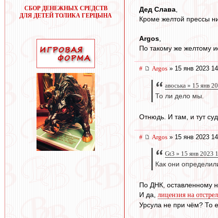
СБОР ДЕНЕЖНЫХ СРЕДСТВ
Дед Слава
,
ДЛЯ ДЕТЕЙ ТОЛИКА ГЕРЦЫНА
Кроме желтой прессы ни
Argos
,
По такому же желтому и
#
Argos
» 15 янв 2023 14
авоська » 15 янв 2
То ли дело мы.
Отнюдь. И там, и тут су
#
Argos
» 15 янв 2023 14
Gt3 » 15 янв 2023 
Как они определили
По ДНК, оставленному н
И да,
лицензия на отстрел
Урсула не при чём? То е