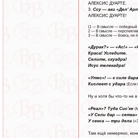
АЛЕКСИС ДУАРТЕ.
3.
Ссу — аки «Дел’ Ар
АЛЕКСИС ДУАРТЕ!
(1 — В смысле — победный о
2 — В смысле — перспектив
3 — В смысле — боюсь, не 
«Дурак?» — «Ас!» — «
Краса! Уследите.
Селите, скуадра!
Исус телекадра!
«Утес»! — к силе дар
Кислеет с удара
(Если 
Ну и хотя бы что-то не в
«Реал»? Туда Сис’ке
(
«У Сели дар — сетка»
У секса — три дела
(«
Там ещё немеряно, коне