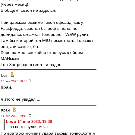
(через месяц).
В общем, сезон не задался.
При царском режиме такой офсайд, как у
Рэшфорда, свистел бы реф в поле, не
дожидаясь флажка. Теперь же - W&W рулит.
Там бы и второй гол МЮ посмотреть. Терзают
они, эти самые, бгг..
Хорошо мне: спокойно отношусь к обоим
МАНькам.
Тен Хаг реванш взял - и ладно.
Los
-
14 янв 2023 19:53
Край
,
я этого не увидел ...
Край
-
14 янв 2023 19:42
Los » 14 янв 2023, 19:38
.. он не коснулся мяча ...
Но вратарю момент удара закрыл точно.Хотя я