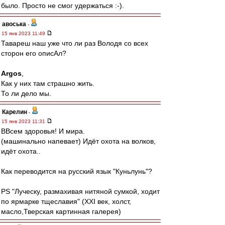
было. Просто не смог удержаться :-).
авоська
-
15 янв 2023 11:49
Тавареш наш уже что ли раз Володя со всех
сторон его описАл?
Argos
,
Как у них там страшно жить.
То ли дело мы.
Карелин
-
15 янв 2023 11:31
ВВсем здоровья! И мира.
(машинально напевает) Идёт охота на волков,
идёт охота..
Как переводится на русский язык "Куньлунь"?
PS "Луческу, размахивая нитяной сумкой, ходит
по ярмарке тщеславия" (XXI век, холст,
масло,Тверская картинная галерея)