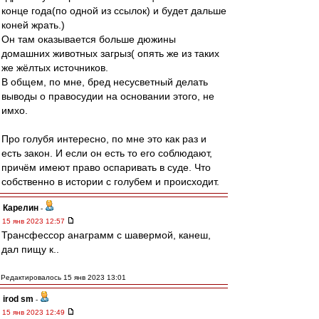
конце года(по одной из ссылок) и будет дальше
коней жрать.)
Он там оказывается больше дюжины
домашних животных загрыз( опять же из таких
же жёлтых источников.
В общем, по мне, бред несусветный делать
выводы о правосудии на основании этого, не
имхо.
Про голубя интересно, по мне это как раз и
есть закон. И если он есть то его соблюдают,
причём имеют право оспаривать в суде. Что
собственно в истории с голубем и происходит.
Карелин
-
15 янв 2023 12:57
Трансфессор анаграмм с шавермой, канеш,
дал пищу к..
Редактировалось 15 янв 2023 13:01
irod sm
-
15 янв 2023 12:49