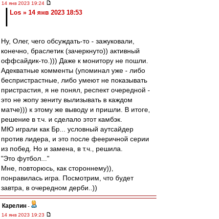
14 янв 2023 19:24
Los » 14 янв 2023 18:53
Ну, Олег, чего обсуждать-то - зажуковали,
конечно, браслетик (зачеркнуто)) активный
оффсайдик-то.))) Даже к монитору не пошли.
Адекватные комменты (упоминал уже - либо
беспристрастные, либо умеют не показывать
пристрастия, я не понял, респект очередной -
это не жопу зениту вылизывать в каждом
матче))) к этому же выводу и пришли. В итоге,
решение в т.ч. и сделало этот камбэк.
МЮ играли как Бр... условный аутсайдер
против лидера, и это после фееричной серии
из побед. Но и замена, в т.ч., решила.
"Это футбол..."
Мне, повторюсь, как стороннему)),
понравилась игра. Посмотрим, что будет
завтра, в очередном дерби..))
Карелин
-
14 янв 2023 19:23