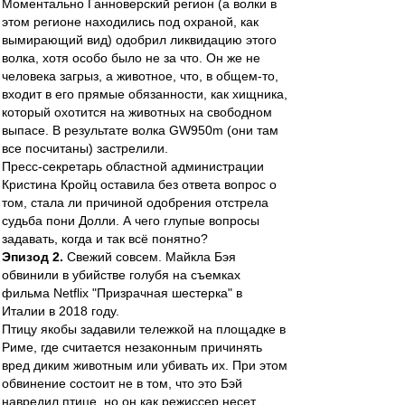
Моментально Ганноверский регион (а волки в
этом регионе находились под охраной, как
вымирающий вид) одобрил ликвидацию этого
волка, хотя особо было не за что. Он же не
человека загрыз, а животное, что, в общем-то,
входит в его прямые обязанности, как хищника,
который охотится на животных на свободном
выпасе. В результате волка GW950m (они там
все посчитаны) застрелили.
Пресс-секретарь областной администрации
Кристина Кройц оставила без ответа вопрос о
том, стала ли причиной одобрения отстрела
судьба пони Долли. А чего глупые вопросы
задавать, когда и так всё понятно?
Эпизод 2.
Свежий совсем. Майкла Бэя
обвинили в убийстве голубя на съемках
фильма Netflix "Призрачная шестерка" в
Италии в 2018 году.
Птицу якобы задавили тележкой на площадке в
Риме, где считается незаконным причинять
вред диким животным или убивать их. При этом
обвинение состоит не в том, что это Бэй
навредил птице, но он как режиссер несет