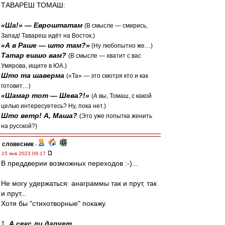
ТАВАРЕШ ТОМАШ:
«Ша!» — Евроштатам
(В смысле — смирись,
Запад! Тавареш идёт на Восток.)
«А в Раше — што там?»
(Ну любопытно же…)
Татар ешшо вам?
(В смысле — хватит с вас
Умярова, ищите в ЮА.)
Што та шаверма
(«Та» — это смотря кто и как
готовит…)
«Шамар тот — Шева?!»
(А вы, Томаш, с какой
целью интересуетесь? Ну, пока нет.)
Што ветр! А, Маша?
(Это уже попытка женить
на русской?)
словесник
-
15 янв 2023 09:17
В преддверии возможных переходов :-)...
Не могу удержаться: анаграммы так и прут, так
и прут...
Хотя бы "стихотворные" покажу.
1.
А секс ли дарует