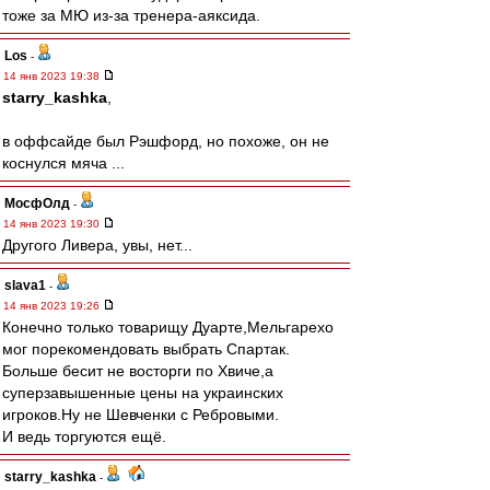
тоже за МЮ из-за тренера-аяксида.
Los
-
14 янв 2023 19:38
starry_kashka
,
в оффсайде был Рэшфорд, но похоже, он не
коснулся мяча ...
МосфОлд
-
14 янв 2023 19:30
Другого Ливера, увы, нет...
slava1
-
14 янв 2023 19:26
Конечно только товарищу Дуарте,Мельгарехо
мог порекомендовать выбрать Спартак.
Больше бесит не восторги по Хвиче,а
суперзавышенные цены на украинских
игроков.Ну не Шевченки с Ребровыми.
И ведь торгуются ещё.
starry_kashka
-