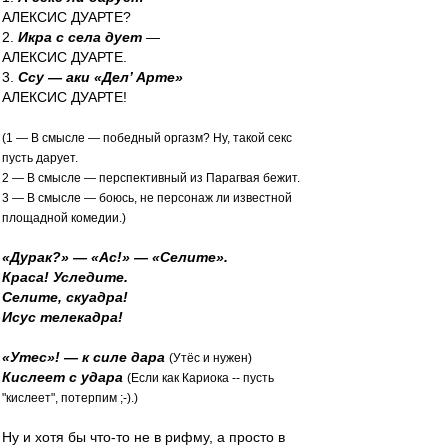
АЛЕКСИС ДУАРТЕ?
2.
Икра с села дует
—
АЛЕКСИС ДУАРТЕ.
3.
Ссу — аки «Дел’ Арте»
АЛЕКСИС ДУАРТЕ!
(1 — В смысле — победный оргазм? Ну, такой секс
пусть дарует.
2 — В смысле — перспективный из Парагвая бежит.
3 — В смысле — боюсь, не персонаж ли известной
площадной комедии.)
«Дурак?» — «Ас!» — «Селите».
Краса! Уследите.
Селите, скуадра!
Исус телекадра!
«Утес»! — к силе дара
(Утёс и нужен)
Кислеет с удара
(Если как Кариока -- пусть
"кислеет", потерпим ;-).)
Ну и хотя бы что-то не в рифму, а просто в