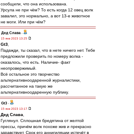
сообщили, что она использована.
Урсула не при чём? То есть когда 12 овец волк
завалил, это нормально, а вот 13-е животное
не моги. Или при чём?
Дед Слава
-
15 янв 2023 13:25
Gt3
,
Падажди, ты сказал, что в нете ничего нет. Тебе
предложили проверить по номеру волка -
оказалось, что есть. Наличие- факт
неопровержимый.
Всё остальное это творчество
альтернативноодаренной журналистики,
рассчитанное на такую же
альтернативноодаренную публику.
Gt3
-
15 янв 2023 13:17
Дед Слава
,
Гуглянул. Сплошная бредятина от желтой
прессы, причём волк похоже жив и прекрасно
здравствует. Срок его аннигиляции истечёт в