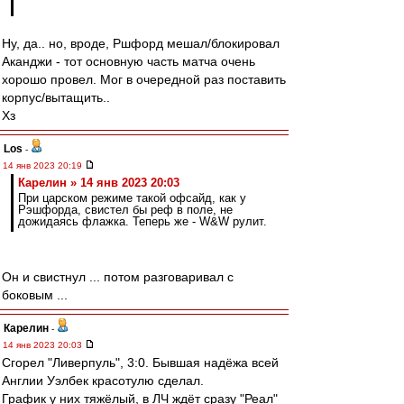
Ну, да.. но, вроде, Ршфорд мешал/блокировал
Аканджи - тот основную часть матча очень
хорошо провел. Мог в очередной раз поставить
корпус/вытащить..
Хз
Los
-
14 янв 2023 20:19
Карелин » 14 янв 2023 20:03
При царском режиме такой офсайд, как у
Рэшфорда, свистел бы реф в поле, не
дожидаясь флажка. Теперь же - W&W рулит.
Он и свистнул ... потом разговаривал с
боковым ...
Карелин
-
14 янв 2023 20:03
Сгорел "Ливерпуль", 3:0. Бывшая надёжа всей
Англии Уэлбек красотулю сделал.
График у них тяжёлый, в ЛЧ ждёт сразу "Реал"