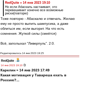
RedQuite » 14 янв 2023 19:10
Но если Абаскаль настаивает, это
перевешивает конечно все возможные
риски(повторю)
Тоже повторю - Абаскалю и отвечать. Желаю
ему не просто выпить шампусика, а даже
облиться им, если выгорит. На что есть
сомнения. Жуткой силы (смеётся)
Всё, заполыхал "Ливерпуль". 2:0.
Редактировалось 14 янв 2023 19:25
RedQuite
-
14 янв 2023 19:10
Карелин » 14 янв 2023 17:49
Какая мотивация у Тавареша ехать в
Россию?...
Как раз по поводу мотивации вопросов нет.
Зато огромные вопросы по здоровью! Не все
полноценно восстанавливаются после крестов,
и главное - не сразу (бывает - нужны годы). Не
зря он тренируется только в Бенфике-Б, т.е. он