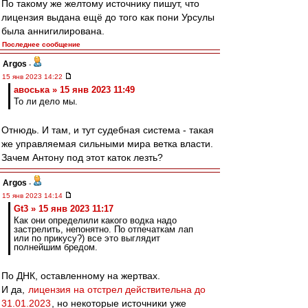
По такому же желтому источнику пишут, что
лицензия выдана ещё до того как пони Урсулы
была аннигилирована.
Последнее сообщение
Argos
-
15 янв 2023 14:22
авоська » 15 янв 2023 11:49
То ли дело мы.
Отнюдь. И там, и тут судебная система - такая
же управляемая сильными мира ветка власти.
Зачем Антону под этот каток лезть?
Argos
-
15 янв 2023 14:14
Gt3 » 15 янв 2023 11:17
Как они определили какого водка надо
застрелить, непонятно. По отпечаткам лап
или по прикусу?) все это выглядит
полнейшим бредом.
По ДНК, оставленному на жертвах.
И да,
лицензия на отстрел действительна до
31.01.2023
, но некоторые источники уже