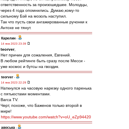
ответственность за произошедшее. Молодцы,
через 4 года опомнились. Думаю,кому-то
сильному Бэй на мозоль наступил.
Так что пусть свои ангажированные ручонки к
Антохе не тянут.
Карелин
-
14 янв 2023 23:39
teorver
,
Нет причин для сожаления, Евгений.
В любом рейтинге быть сразу после Месси -
уже космос и бутсы на гвоздик.
teorver
-
14 янв 2023 22:29
Наткнулся на часовую нарезку одного паренька
с пятьюстами моментами.
Barca TV.
Черт, похоже, что Баженов только второй в
мире!
https://www.youtube.com/watch?v=oU_eZp94420
авоська
-