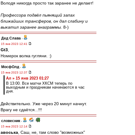
Володя никогда просто так заранее не делает!
Профессора подвёл пьянящий запах
ближайших трансферов, он дал слабину и
выкатил заранее анаграммы.
8-)
Дед Слава
-
15 янв 2023 12:41
Gt3
,
Номерок волка гугляни. :)
МосфОлд
-
15 янв 2023 12:37
Ал » 15 янв 2023 01:27
В 13:00. Все матчи ХКСМ теперь по
выходным и праздникам начинаются в час
дня.
Действительно. Уже через 20 минут начнут.
Врагу не сдаётся...!!!
словесник
-
15 янв 2023 12:14
авоська
, Саш, не, там слово "возможных"