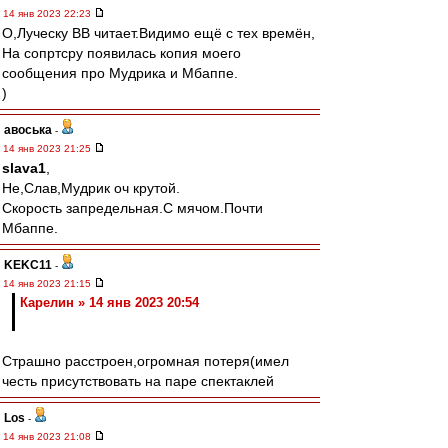
14 янв 2023 22:23
О,Луческу ВВ читает.Видимо ещё с тех времён,
На сопртсру появилась копия моего
сообщения про Мудрика и Мбаппе.
)
авоська
-
14 янв 2023 21:25
slava1
,
Не,Слав,Мудрик оч крутой.
Скорость запредельная.С мячом.Почти
Мбаппе.
KEKC11
-
14 янв 2023 21:15
Карелин » 14 янв 2023 20:54
Страшно расстроен,огромная потеря(имел
честь присутствовать на паре спектаклей
Los
-
14 янв 2023 21:08