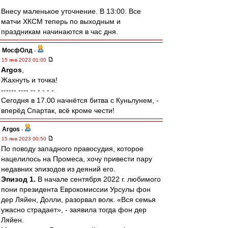
Внесу маленькое уточнение. В 13:00. Все
матчи ХКСМ теперь по выходным и
праздникам начинаются в час дня.
МосфОлд
-
15 янв 2023 01:00
Argos
,
Жахнуть и точка!
------ ---- -- - - - -
Сегодня в 17.00 начнётся битва с Куньлунем, -
вперёд Спартак, всё кроме чести!
Argos
-
15 янв 2023 00:50
По поводу западного правосудия, которое
нацелилось на Промеса, хочу привести пару
недавних эпизодов из деяний его.
Эпизод 1.
В начале сентября 2022 г. любимого
пони президента Еврокомиссии Урсулы фон
дер Ляйен, Долли, разорвал волк. «Вся семья
ужасно страдает», - заявила тогда фон дер
Ляйен.