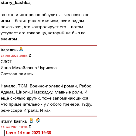
starry_kashka
,
вот это и интересно обсудить .. человек в не
игры .. бежит рядом с мячом, всем видом
показывая, что контролирует его .. потом
уступает его товарищу, который не был во
внеигры ...
Карелин
-
14 янв 2023 20:54
СЗОТ
Инна Михайловна Чурикова..
Светлая память.
Начало, ТСМ, Военно-полевой роман, Ребро
Адама, Ширли..Навскидку, главные роли. И
ещё сколько других, тоже запоминающихся.
Что примечательно - у любого тренера, тьфу,
режиссёра Играла. И как!
starry_kashka
-
14 янв 2023 20:34
Los » 14 янв 2023 19:38