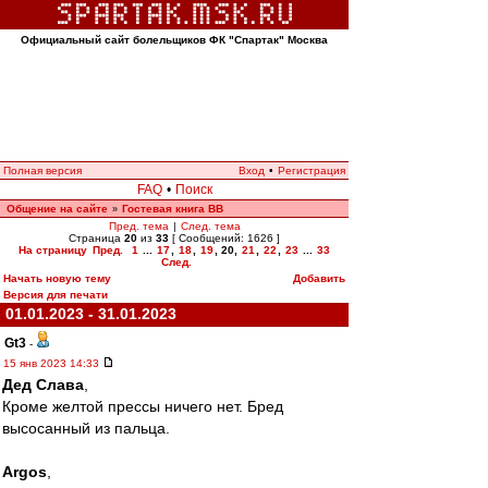
Официальный сайт болельщиков ФК "Спартак" Москва
Полная версия
Вход
•
Регистрация
FAQ
•
Поиск
Общение на сайте
Гостевая книга ВВ
»
Пред. тема
|
След. тема
Страница
20
из
33
[ Сообщений: 1626 ]
На страницу
Пред.
1
...
17
,
18
,
19
,
20
,
21
,
22
,
23
...
33
След.
Начать новую тему
Добавить
Версия для печати
01.01.2023 - 31.01.2023
Gt3
-
15 янв 2023 14:33
Дед Слава
,
Кроме желтой прессы ничего нет. Бред
высосанный из пальца.
Argos
,