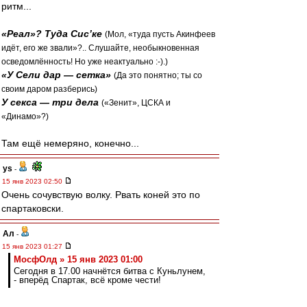
ритм...
«Реал»? Туда Сис’ке
(Мол, «туда пусть Акинфеев
идёт, его же звали»?.. Слушайте, необыкновенная
осведомлённость! Но уже неактуально :-).)
«У Сели дар — сетка»
(Да это понятно; ты со
своим даром разберись)
У секса — три дела
(«Зенит», ЦСКА и
«Динамо»?)
Там ещё немеряно, конечно...
ys
-
15 янв 2023 02:50
Очень сочувствую волку. Рвать коней это по
спартаковски.
Ал
-
15 янв 2023 01:27
МосфОлд » 15 янв 2023 01:00
Сегодня в 17.00 начнётся битва с Куньлунем,
- вперёд Спартак, всё кроме чести!