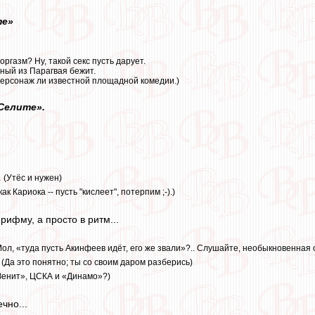
те»
ргазм? Ну, такой секс пусть дарует.
ный из Парагвая бежит.
персонаж ли известной площадной комедии.)
Селите».
а
(Утёс и нужен)
как Кариока -- пусть "кислеет", потерпим ;-).)
 рифму, а просто в ритм...
Мол, «туда пусть Акинфеев идёт, его же звали»?.. Слушайте, необыкновенная о
(Да это понятно; ты со своим даром разберись)
Зенит», ЦСКА и «Динамо»?)
чно...