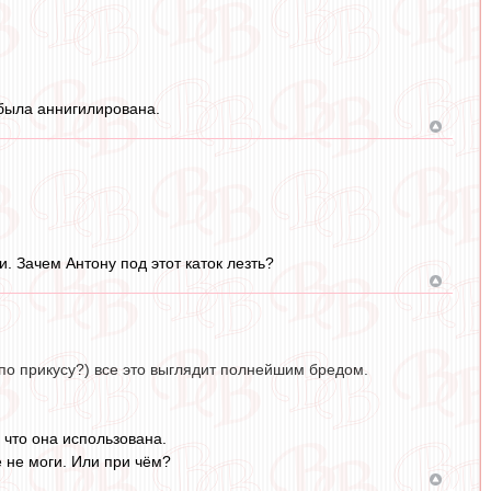
 была аннигилирована.
. Зачем Антону под этот каток лезть?
 по прикусу?) все это выглядит полнейшим бредом.
 что она использована.
е не моги. Или при чём?