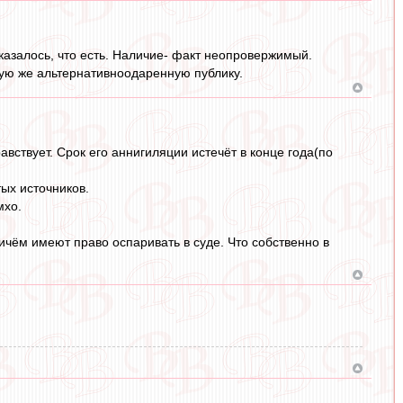
оказалось, что есть. Наличие- факт неопровержимый.
кую же альтернативноодаренную публику.
вствует. Срок его аннигиляции истечёт в конце года(по
ых источников.
мхо.
причём имеют право оспаривать в суде. Что собственно в