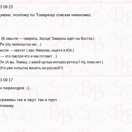
3 09:23
иваю, поэтому по Товарешу совсем немножко.
(В смысле — смирись, Запад! Тавареш идёт на Восток.)
?»
(Ну любопытно же…)
мысле — хватит с вас Умярова, ищите в ЮА.)
 — это смотря кто и как готовит…)
!»
(А вы, Томаш, с какой целью интересуетесь? Ну, пока нет.)
(Это уже попытка женить на русской?)
3 09:17
переходов :-)...
раммы так и прут, так и прут...
покажу.