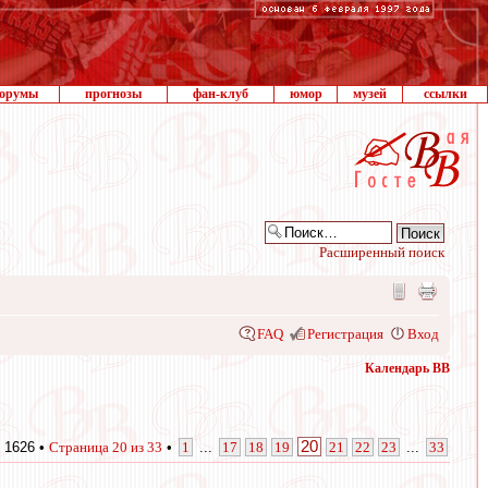
орумы
прогнозы
фан-клуб
юмор
музей
ссылки
Расширенный поиск
FAQ
Регистрация
Вход
Календарь ВВ
20
 1626 •
Страница
20
из
33
•
1
...
17
18
19
21
22
23
...
33