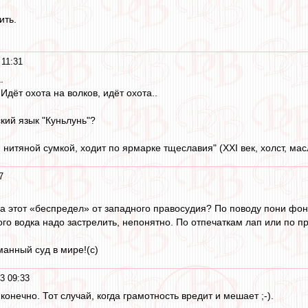
ить.
 11:31
.
дёт охота на волков, идёт охота..
кий язык "Куньлунь"?
 нитяной сумкой, ходит по ярмарке тщеславия" (XXI век, холст, ма
7
а этот «беспредел» от западного правосудия? По поводу пони фон 
ого водка надо застрелить, непонятно. По отпечаткам лап или по п
манный суд в мире!(с)
3 09:33
конечно. Тот случай, когда грамотность вредит и мешает ;-).