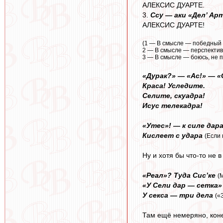
АЛЕКСИС ДУАРТЕ.
3.
Ссу — аки «Дел’ Ар
АЛЕКСИС ДУАРТЕ!
(1 — В смысле — победный о
2 — В смысле — перспектив
3 — В смысле — боюсь, не 
«Дурак?» — «Ас!» — «
Краса! Уследите.
Селите, скуадра!
Исус телекадра!
«Утес»! — к силе дар
Кислеет с удара
(Если 
Ну и хотя бы что-то не в
«Реал»? Туда Сис’ке
(
«У Сели дар — сетка»
У секса — три дела
(«
Там ещё немеряно, коне