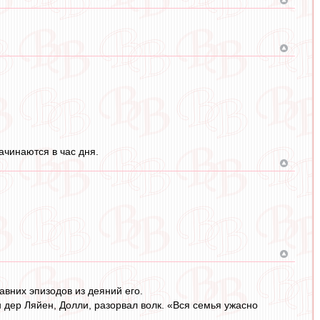
ачинаются в час дня.
авних эпизодов из деяний его.
дер Ляйен, Долли, разорвал волк. «Вся семья ужасно