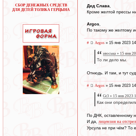
СБОР ДЕНЕЖНЫХ СРЕДСТВ
Дед Слава
,
ДЛЯ ДЕТЕЙ ТОЛИКА ГЕРЦЫНА
Кроме желтой прессы ни
Argos
,
По такому же желтому и
#
Argos
» 15 янв 2023 14
авоська » 15 янв 2
То ли дело мы.
Отнюдь. И там, и тут су
#
Argos
» 15 янв 2023 14
Gt3 » 15 янв 2023 
Как они определили
По ДНК, оставленному н
И да,
лицензия на отстрел
Урсула не при чём? То е