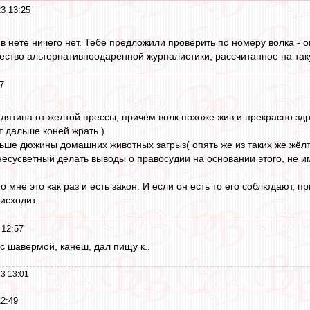
3 13:25
 в нете ничего нет. Тебе предложили проверить по номеру волка - 
чество альтернативноодаренной журналистики, рассчитанное на та
7
дятина от желтой прессы, причём волк похоже жив и прекрасно здра
т дальше коней жрать.)
ьше дюжины домашних животных загрыз( опять же из таких же жёлт
несусветный делать выводы о правосудии на основании этого, не и
о мне это как раз и есть закон. И если он есть то его соблюдают, 
исходит.
 12:57
 шавермой, канеш, дал пищу к..
3 13:01
12:49