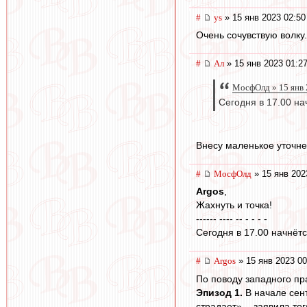
#
ys
» 15 янв 2023 02:50
Очень сочувствую волку.
#
Ал
» 15 янв 2023 01:2
МосфОлд » 15 янв 
Сегодня в 17.00 на
Внесу маленькое уточне
#
МосфОлд
» 15 янв 202
Argos
,
Жахнуть и точка!
------ ---- -- - - - -
Сегодня в 17.00 начнётс
#
Argos
» 15 янв 2023 00
По поводу западного пр
Эпизод 1.
В начале сент
страдает», - заявила то