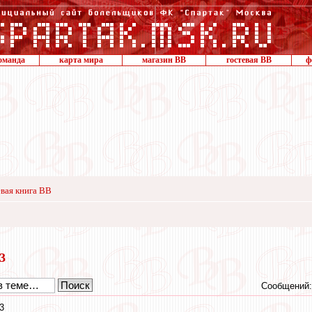
оманда
карта мира
магазин ВВ
гостевая ВВ
ф
вая книга ВВ
23
Сообщений:
3