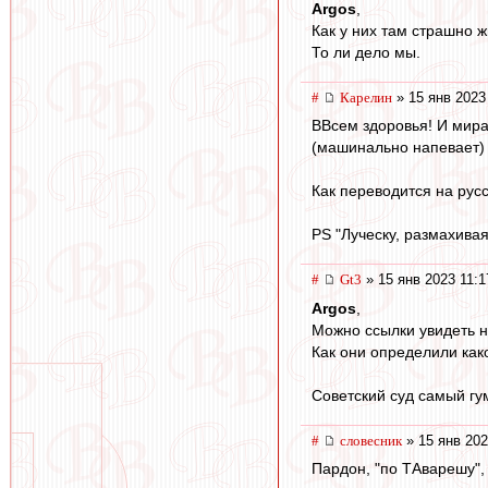
Argos
,
Как у них там страшно ж
То ли дело мы.
#
Карелин
» 15 янв 2023
ВВсем здоровья! И мира
(машинально напевает) И
Как переводится на русс
PS "Луческу, размахивая
#
Gt3
» 15 янв 2023 11:1
Argos
,
Можно ссылки увидеть н
Как они определили как
Советский суд самый гу
#
словесник
» 15 янв 202
Пардон, "по ТАварешу", 