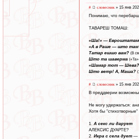
#
словесник
» 15 янв 202
Понимаю, что перебарщ
ТАВАРЕШ ТОМАШ:
«Ша!» — Евроштатам
«А в Раше — што там
Татар ешшо вам?
(В с
Што та шаверма
(«Та»
«Шамар тот — Шева?
Што ветр! А, Маша?
#
словесник
» 15 янв 202
В преддверии возможных 
Не могу удержаться: анаг
Хотя бы "стихотворные" 
1.
А секс ли дарует
АЛЕКСИС ДУАРТЕ?
2.
Икра с села дует
—