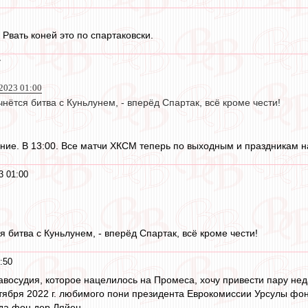
 Рвать коней это по спартаковски.
7
2023 01:00
чнётся битва с Куньлунем, - вперёд Спартак, всё кроме чести!
ние. В 13:00. Все матчи ХКСМ теперь по выходным и праздникам н
3 01:00
я битва с Куньлунем, - вперёд Спартак, всё кроме чести!
:50
авосудия, которое нацелилось на Промеса, хочу привести пару нед
ября 2022 г. любимого пони президента Еврокомиссии Урсулы фон 
гда фон дер Ляйен.