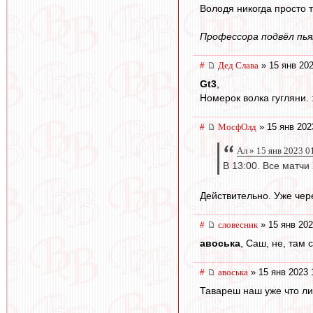
Володя никогда просто т
Профессора подвёл пья
#
Дед Слава
» 15 янв 202
Gt3
,
Номерок волка гугляни. 
#
МосфОлд
» 15 янв 202
Ал » 15 янв 2023 0
В 13:00. Все матч
Действительно. Уже через
#
словесник
» 15 янв 202
авоська
, Саш, не, там 
#
авоська
» 15 янв 2023 
Тавареш наш уже что ли