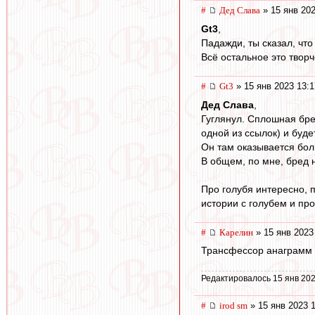
#
Дед Слава
» 15 янв 202
Gt3
,
Падажди, ты сказал, что
Всё остальное это твор
#
Gt3
» 15 янв 2023 13:1
Дед Слава
,
Гуглянул. Сплошная бре
одной из ссылок) и буде
Он там оказывается бол
В общем, по мне, бред 
Про голубя интересно, п
истории с голубем и про
#
Карелин
» 15 янв 2023
Трансфессор анаграмм с
Редактировалось 15 янв 202
#
irod sm
» 15 янв 2023 