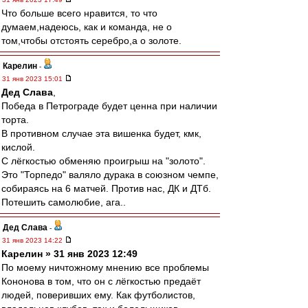
Что больше всего нравится, то что
думаем,надеюсь, как и команда, не о
том,чтобы отстоять серебро,а о золоте.
Карелин
-
31 янв 2023 15:01
Дед Слава
,
Победа в Петрограде будет ценна при наличии
торта.
В противном случае эта вишенка будет, кмк,
кислой.
С лёгкостью обменяю проигрыш на "золото".
Это "Торпедо" валяло дурака в союзном чемпе,
собираясь на 6 матчей. Против нас, ДК и ДТб.
Потешить самолюбие, ага..
Дед Слава
-
31 янв 2023 14:22
Карелин » 31 янв 2023 12:49
По моему ничтожному мнению все проблемы
Кононова в том, что он с лёгкостью предаёт
людей, поверивших ему. Как футболистов,