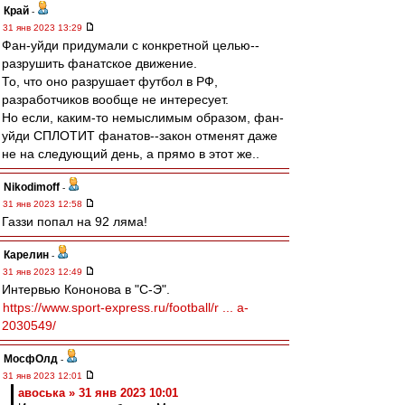
Край
-
31 янв 2023 13:29
Фан-уйди придумали с конкретной целью--
разрушить фанатское движение.
То, что оно разрушает футбол в РФ,
разработчиков вообще не интересует.
Но если, каким-то немыслимым образом, фан-
уйди СПЛОТИТ фанатов--закон отменят даже
не на следующий день, а прямо в этот же..
Nikodimoff
-
31 янв 2023 12:58
Газзи попал на 92 ляма!
Карелин
-
31 янв 2023 12:49
Интервью Кононова в "С-Э".
https://www.sport-express.ru/football/r ... a-
2030549/
МосфОлд
-
31 янв 2023 12:01
авоська » 31 янв 2023 10:01