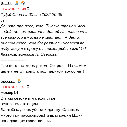
SpaSib
-
31 янв 2023 10:49
# Дед Слава » 30 янв 2023 20:36
ys,
Да, это про него, что "Тысяча шрамов, весь
седой, но сам играет и детей заставляет и
все равно, на жизнь не хватает. А дети,
вместо того, что бы учиться - носятся по
льду, лезут в драку с нашими ребятами" © Г.
Хазанов, голосом Н. Озерова.
------------------
Про него, по-моему, тоже Озеров: - На самом
деле у него парик, а под париком волос нет!
авоська
-
31 янв 2023 10:01
Номер14
,
В этом сезоне и малком стал
основополагающим.
Да любых двоих убери и дрогнут.Слишком
много там пассажиров.Ни вратаря,ни ЦЗ,ни
нападающих качественных.