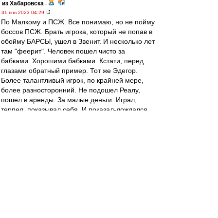
из Хабаровска
-
31 янв 2023 04:29
По Малкому и ПСЖ. Все понимаю, но не пойму
боссов ПСЖ. Брать игрока, который не попав в
обойму БАРСЫ, ушел в Звенит. И несколько лет
там "феерит". Человек пошел чисто за
бабками. Хорошими бабками. Кстати, перед
глазами обратный пример. Тот же Эдегор.
Более талантливый игрок, по крайней мере,
более разносторонний. Не подошел Реалу,
пошел в аренды. За малые деньги. Играл,
терпел, показывал себя. И показал-дождался.
А ПСЖ? Да пусть покупает этого павлина.
Денег-то немерянно. .
slava1
-
31 янв 2023 02:43
,,Моя игра в Хоккей" первые спортивные
книги,наряду с Фесуненко.
Наверное с Виннипегом приезжал
легендарный в Москву.Не помню с кем
играли,но точно не с нами. 77?