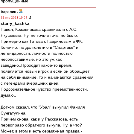
пропущенные.
Карелин
-
31 янв 2023 19:54
starry_kashka
,
Павел, Кожевникова сравнивали с А.С.
Якушевым. Ну, не точь-в точь, но было.
Примерно как Титова с Гавриловым в ФК.
Конечно, по долголетию в "Спартаке" и
легендарности, личности полностью
несопоставимые, но это уж как
заведено..Проходит какое-то время,
появляется новый игрок и если он обращает
на себя внимание, то и начинаются сравнения
с легендами вчерашних дней.
Подсознательное чувство преемственности,
думаю..
Дотком сказал, что "Урал" выкупил Фаниля
Сунгатулина.
Причём снова, как и у Рассказова, есть
первоправо обратного выкупа. Ну, а что?
Может, в этом и есть сермяжная правда -