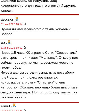
Шалимов-Шепелев-Капустин. Защ -
Кучерненко (это для тех, кто в теме) И другие,
канеш..
авоська
-
31 янв 2023 18:14
Нужен ли нам плей-офф с таким хоккеем?
Вопрос.
Ал
-
31 янв 2023 18:02
Через 1,5 часа ХК играет с Сочи. "Северсталь"
в это время принимает "Магнитку". Очков у нас
сейчас поровну, но мы на восьмом месте по
числу побед.
Имеем шансы сегодня выпасть из восьмёрки
плей-офф при плохих результатах.
Концовка регулярки у "Спартака" очень
непростая. Обязательно надо брать два очка в
сегодняшней игре. Но по прошлому матчу... не
без опасений :)
slava1
-
31 янв 2023 17:49