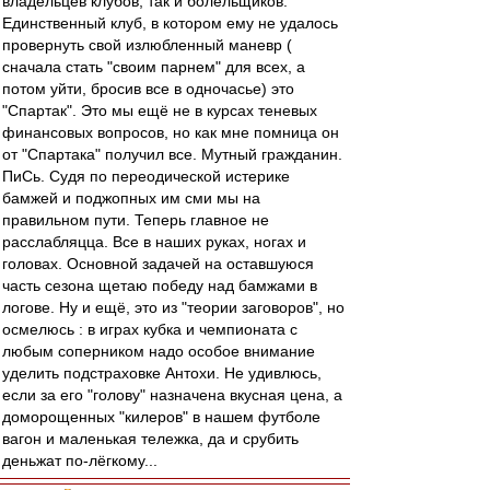
владельцев клубов, так и болельщиков.
Единственный клуб, в котором ему не удалось
провернуть свой излюбленный маневр (
сначала стать "своим парнем" для всех, а
потом уйти, бросив все в одночасье) это
"Спартак". Это мы ещё не в курсах теневых
финансовых вопросов, но как мне помница он
от "Спартака" получил все. Мутный гражданин.
ПиСь. Судя по переодической истерике
бамжей и поджопных им сми мы на
правильном пути. Теперь главное не
расслабляцца. Все в наших руках, ногах и
головах. Основной задачей на оставшуюся
часть сезона щетаю победу над бамжами в
логове. Ну и ещё, это из "теории заговоров", но
осмелюсь : в играх кубка и чемпионата с
любым соперником надо особое внимание
уделить подстраховке Антохи. Не удивлюсь,
если за его "голову" назначена вкусная цена, а
доморощенных "килеров" в нашем футболе
вагон и маленькая тележка, да и срубить
деньжат по-лёгкому...