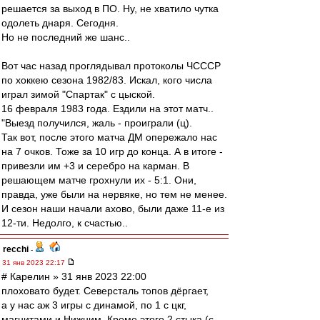
решается за выход в ПО. Ну, не хватило чутка
одолеть днаря. Сегодня.
Но не последний же шанс..
Вот час назад проглядывал протоколы ЧСССР
по хоккею сезона 1982/83. Искал, кого числа
играл зимой "Спартак" с цыской.
16 февраля 1983 года. Ездили на этот матч..
"Выезд получился, жаль - проиграли (ц).
Так вот, после этого матча ДМ опережало нас
на 7 очков. Тоже за 10 игр до конца. А в итоге -
привезли им +3 и серебро на карман. В
решающем матче грохнули их - 5:1. Они,
правда, уже были на нервяке, но тем не менее.
И сезон наши начали ахово, были даже 11-е из
12-ти. Недолго, к счастью..
recchi
-
31 янв 2023 22:17
# Карелин » 31 янв 2023 22:00
плоховато будет. Северсталь топов дёргает,
а у нас аж 3 игры с динамой, по 1 с цкг,
магнитами и Нижним. Кроме этого 2 стыка (с