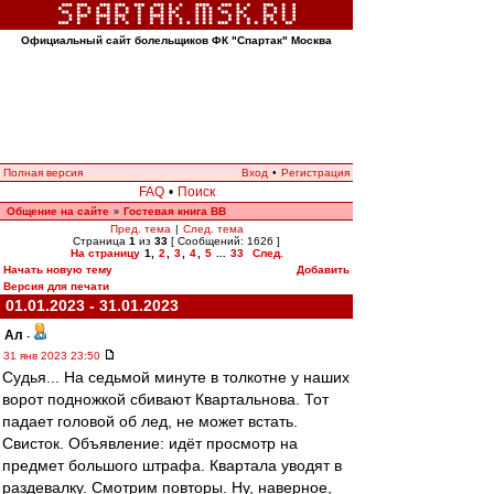
Официальный сайт болельщиков ФК "Спартак" Москва
Полная версия
Вход
•
Регистрация
FAQ
•
Поиск
Общение на сайте
Гостевая книга ВВ
»
Пред. тема
|
След. тема
Страница
1
из
33
[ Сообщений: 1626 ]
На страницу
1
,
2
,
3
,
4
,
5
...
33
След.
Начать новую тему
Добавить
Версия для печати
01.01.2023 - 31.01.2023
Ал
-
31 янв 2023 23:50
Судья... На седьмой минуте в толкотне у наших
ворот подножкой сбивают Квартальнова. Тот
падает головой об лед, не может встать.
Свисток. Объявление: идёт просмотр на
предмет большого штрафа. Квартала уводят в
раздевалку. Смотрим повторы. Ну, наверное,