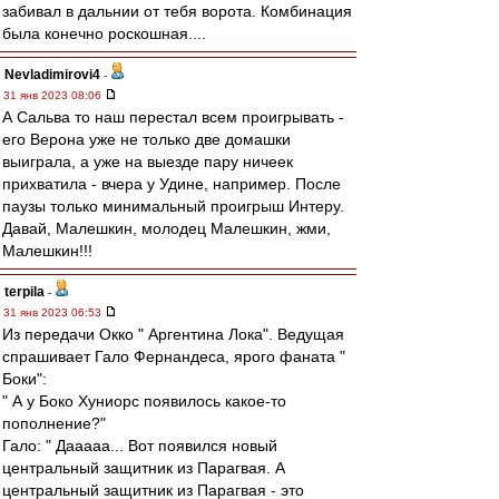
забивал в дальнии от тебя ворота. Комбинация
была конечно роскошная....
Nevladimirovi4
-
31 янв 2023 08:06
А Сальва то наш перестал всем проигрывать -
его Верона уже не только две домашки
выиграла, а уже на выезде пару ничеек
прихватила - вчера у Удине, например. После
паузы только минимальный проигрыш Интеру.
Давай, Малешкин, молодец Малешкин, жми,
Малешкин!!!
terpila
-
31 янв 2023 06:53
Из передачи Окко " Аргентина Лока". Ведущая
спрашивает Гало Фернандеса, ярого фаната "
Боки":
" А у Боко Хуниорс появилось какое-то
пополнение?"
Гало: " Дааааа... Вот появился новый
центральный защитник из Парагвая. А
центральный защитник из Парагвая - это