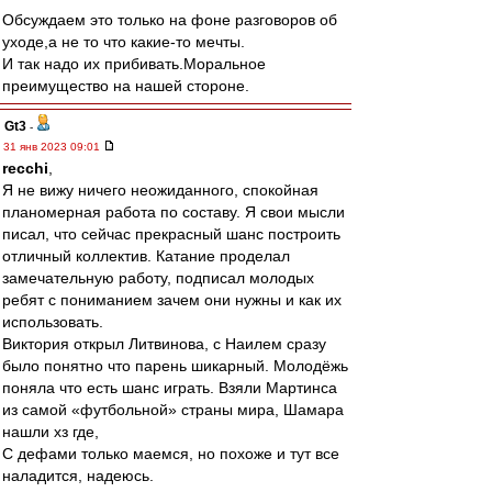
Обсуждаем это только на фоне разговоров об
уходе,а не то что какие-то мечты.
И так надо их прибивать.Моральное
преимущество на нашей стороне.
Gt3
-
31 янв 2023 09:01
recchi
,
Я не вижу ничего неожиданного, спокойная
планомерная работа по составу. Я свои мысли
писал, что сейчас прекрасный шанс построить
отличный коллектив. Катание проделал
замечательную работу, подписал молодых
ребят с пониманием зачем они нужны и как их
использовать.
Виктория открыл Литвинова, с Наилем сразу
было понятно что парень шикарный. Молодёжь
поняла что есть шанс играть. Взяли Мартинса
из самой «футбольной» страны мира, Шамара
нашли хз где,
С дефами только маемся, но похоже и тут все
наладится, надеюсь.