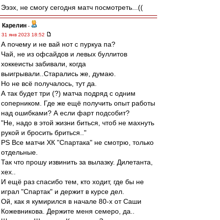
Эээх, не смогу сегодня матч посмотреть...((
Карелин
-
31 янв 2023 18:52
А почему и не вай нот с пуркуа па?
Чай, не из офсайдов и левых буллитов
хоккеисты забивали, когда
выигрывали..Старались же, думаю.
Но не всё получалось, тут да.
А так будет три (?) матча подряд с одним
соперником. Где же ещё получить опыт работы
над ошибками? А если фарт подсобит?
"Не, надо в этой жизни биться, чтоб не махнуть
рукой и бросить бриться.."
PS Все матчи ХК "Спартака" не смотрю, только
отдельные.
Так что прошу извинить за вылазку. Дилетанта,
хех..
И ещё раз спасибо тем, кто ходит, где бы не
играл "Спартак" и держит в курсе дел.
Ой, как я кумирился в начале 80-х от Саши
Кожевникова. Держите меня семеро, да..