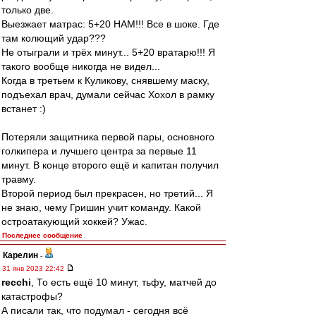
только две.
Выезжает матрас: 5+20 НАМ!!! Все в шоке. Где
там колющий удар???
Не отыграли и трёх минут... 5+20 вратарю!!! Я
такого вообще никогда не видел...
Когда в третьем к Куликову, снявшему маску,
подъехал врач, думали сейчас Хохол в рамку
встанет :)
Потеряли защитника первой пары, основного
голкипера и лучшего центра за первые 11
минут. В конце второго ещё и капитан получил
травму.
Второй период был прекрасен, но третий... Я
не знаю, чему Гришин учит команду. Какой
остроатакующий хоккей? Ужас.
Последнее сообщение
Карелин
-
31 янв 2023 22:42
recchi
, То есть ещё 10 минут, тьфу, матчей до
катастрофы?
А писали так, что подумал - сегодня всё