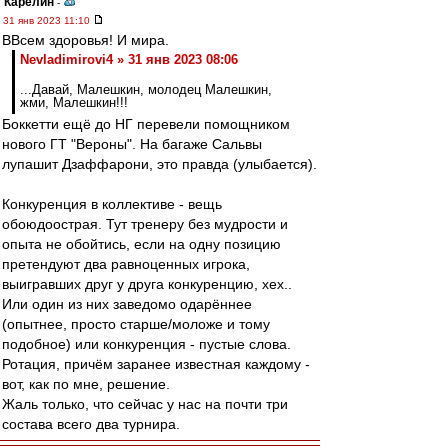
Карелин
-
31 янв 2023 11:10
ВВсем здоровья! И мира.
Nevladimirovi4 » 31 янв 2023 08:06
...Давай, Малешкин, молодец Малешкин,
жми, Малешкин!!!
Боккетти ещё до НГ перевели помощником
нового ГТ "Вероны". На багаже Сальвы
лупашит Дзаффарони, это правда (улыбается).
Конкуренция в коллективе - вещь
обоюдоострая. Тут тренеру без мудрости и
опыта не обойтись, если на одну позицию
претендуют два равноценных игрока,
выигравших друг у друга конкуренцию, хех..
Или один из них заведомо одарённее
(опытнее, просто старше/моложе и тому
подобное) или конкуренция - пустые слова.
Ротация, причём заранее известная каждому -
вот, как по мне, решение.
Жаль только, что сейчас у нас на почти три
состава всего два турнира.