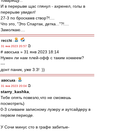
товарищу...
И в перерыве щас глянул - ахренел, голы в
перерыве увидел!
27-3 по броскамв створ?!....
Что это, "Это Спартак, детка..."?!....
Замолкаю....
recchi
-
31 янв 2023 20:57
# авоська » 31 янв 2023 18:14
Нужен ли нам плей-офф с таким хоккеем?
---
донт паник, уже 3:3! :))
авоська
-
31 янв 2023 20:04
starry_kashka
,
Тебе опять повезло,что не сможешь
посмотреть)
0-3 сливаем записному лузеру и аутсайдеру в
первом периоде.
У Сочи минус сто в графе забитые-