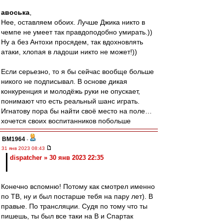
авоська
,
Нее, оставляем обоих. Лучше Джика никто в
чемпе не умеет так правдоподобно умирать.))
Ну а без Антохи просядем, так вдохновлять
атаки, хлопая в ладоши никто не может!))
Если серьезно, то я бы сейчас вообще больше
никого не подписывал. В основе дикая
конкуренция и молодёжь руки не опускает,
понимают что есть реальный шанс играть.
Игнатову пора бы найти своё место на поле…
хочется своих воспитанников побольше
BM1964
-
31 янв 2023 08:43
dispatcher » 30 янв 2023 22:35
Конечно вспомню! Потому как смотрел именно
по ТВ, ну и был постарше тебя на пару лет). В
правые. По трансляции. Судя по тому что ты
пишешь, ты был все таки на В и Спартак