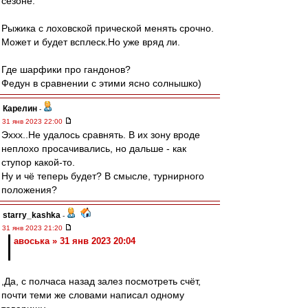
сезоне.
Рыжика с лоховской прической менять срочно.
Может и будет всплеск.Но уже вряд ли.
Где шарфики про гандонов?
Федун в сравнении с этими ясно солнышко)
Карелин
-
31 янв 2023 22:00
Эххх..Не удалось сравнять. В их зону вроде
неплохо просачивались, но дальше - как
ступор какой-то.
Ну и чё теперь будет? В смысле, турнирного
положения?
starry_kashka
-
31 янв 2023 21:20
авоська » 31 янв 2023 20:04
,Да, с полчаса назад залез посмотреть счёт,
почти теми же словами написал одному