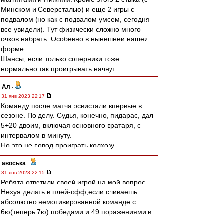
Минском и Северсталью) и еще 2 игры с
подвалом (но как с подвалом умеем, сегодня
все увидели). Тут физически сложно много
очков набрать. Особенно в нынешней нашей
форме.
Шансы, если только соперники тоже
нормально так проигрывать начнут...
Ал
-
31 янв 2023 22:17
Команду после матча освистали впервые в
сезоне. По делу. Судья, конечно, пидарас, дал
5+20 двоим, включая основного вратаря, с
интервалом в минуту.
Но это не повод проиграть колхозу.
авоська
-
31 янв 2023 22:15
Ребята ответили своей игрой на мой вопрос.
Нехуя делать в плей-офф,если сливаешь
абсолютно немотивированной команде с
6ю(теперь 7ю) победами и 49 поражениями в