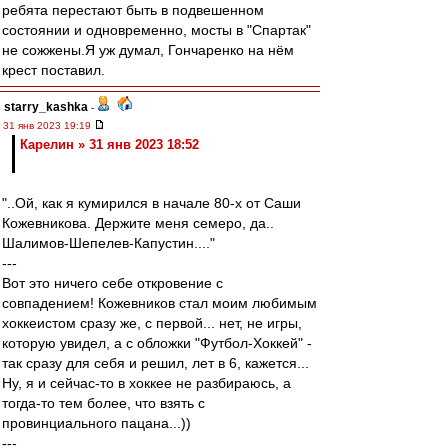
ребята перестают быть в подвешенном
состоянии и одновременно, мосты в "Спартак"
не сожжены.Я уж думал, Гончаренко на нём
крест поставил.
starry_kashka
-
31 янв 2023 19:19
Карелин » 31 янв 2023 18:52
"..Ой, как я кумирился в начале 80-х от Саши
Кожевникова. Держите меня семеро, да..
Шалимов-Шепелев-Капустин...."
---
Вот это ничего себе откровение с
совпадением! Кожевников стал моим любимым
хоккеистом сразу же, с первой... нет, не игры,
которую увидел, а с обложки "Футбол-Хоккей" -
так сразу для себя и решил, лет в 6, кажется...
Ну, я и сейчас-то в хоккее не разбираюсь, а
тогда-то тем более, что взять с
провинциального пацана...))
---