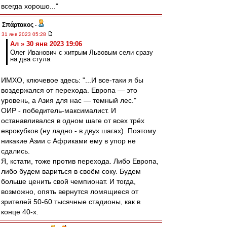
всегда хорошо..."
Σπάρτακος
-
31 янв 2023 05:28
Ал » 30 янв 2023 19:06
Олег Иванович с хитрым Львовым сели сразу
на два стула
ИМХО, ключевое здесь: "...И все-таки я бы
воздержался от перехода. Европа — это
уровень, а Азия для нас — темный лес."
ОИР - победитель-максималист. И
останавливался в одном шаге от всех трёх
еврокубков (ну ладно - в двух шагах). Поэтому
никакие Азии с Африками ему в упор не
сдались.
Я, кстати, тоже против перехода. Либо Европа,
либо будем вариться в своём соку. Будем
больше ценить свой чемпионат. И тогда,
возможно, опять вернутся ломящиеся от
зрителей 50-60 тысячные стадионы, как в
конце 40-х.