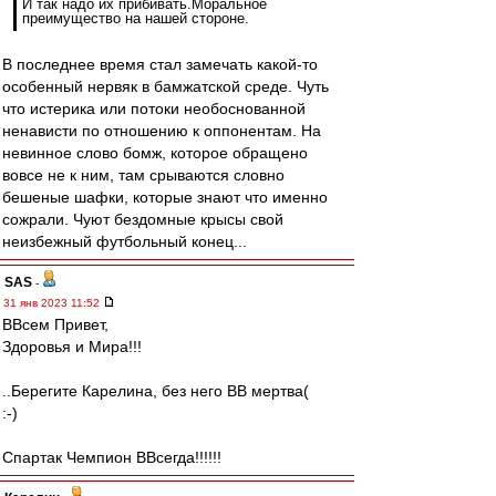
И так надо их прибивать.Моральное
преимущество на нашей стороне.
В последнее время стал замечать какой-то
особенный нервяк в бамжатской среде. Чуть
что истерика или потоки необоснованной
ненависти по отношению к оппонентам. На
невинное слово бомж, которое обращено
вовсе не к ним, там срываются словно
бешеные шафки, которые знают что именно
сожрали. Чуют бездомные крысы свой
неизбежный футбольный конец...
SAS
-
31 янв 2023 11:52
ВВсем Привет,
Здоровья и Мира!!!
..Берегите Карелина, без него ВВ мертва(
:-)
Спартак Чемпион ВВсегда!!!!!!